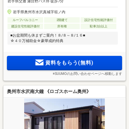
岩手県交通 瀬台野バス停 徒歩7分
岩手県奥州市水沢真城字垣ノ内
ルーフバルコニー
2階建て
設計住宅性能評価付
建設住宅性能評価付
所有権
駐車2台以上
■お盆期間も休まずご案内！８/８～８/１６■
☆４０万補助金☆豪華成約特典
資料をもらう(無料)
※SUUMOのお問い合わせページへ移動します
奥州市水沢南大鐘 《ロゴスホーム奥州》