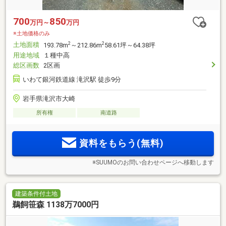
700
850
万円～
万円
※土地価格のみ
土地面積
2
2
193.78m
～212.86m
58.61坪～64.38坪
用途地域
１種中高
総区画数
2区画
いわて銀河鉄道線 滝沢駅 徒歩9分
岩手県滝沢市大崎
所有権
南道路
資料をもらう(無料)
※SUUMOのお問い合わせページへ移動します
建築条件付土地
鵜飼笹森 1138万7000円