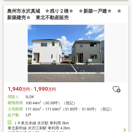
奥州市水沢真城 ☆残り２棟☆ ☆新築一戸建☆ ☆
新築建売☆ 東北不動産販売
1,940
1,990
万円・
万円
間取り
3LDK
建物面積
2
100.44m
（30.38坪）（登記）
土地面積
2
2
171.42m
・171.69m
（51.85坪・51.93坪）（登記）
総戸数
3戸
ＪＲ東北本線 水沢駅 車利用 3km
東北新幹線 水沢江刺駅 車利用 4.2km