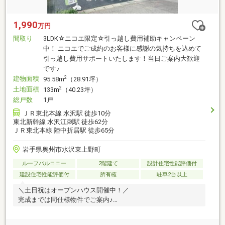
1,990
万円
間取り
3LDK☆ニコエ限定☆引っ越し費用補助キャンペーン
中！ ニコエでご成約のお客様に感謝の気持ちを込めて
引っ越し費用サポートいたします！当日ご案内大歓迎
です♪
建物面積
2
95.58m
（28.91坪）
土地面積
2
133m
（40.23坪）
総戸数
1戸
ＪＲ東北本線 水沢駅 徒歩10分
東北新幹線 水沢江刺駅 徒歩62分
ＪＲ東北本線 陸中折居駅 徒歩65分
岩手県奥州市水沢東上野町
ルーフバルコニー
2階建て
設計住宅性能評価付
建設住宅性能評価付
所有権
駐車2台以上
＼土日祝はオープンハウス開催中！／
完成までは同仕様物件でご案内♪