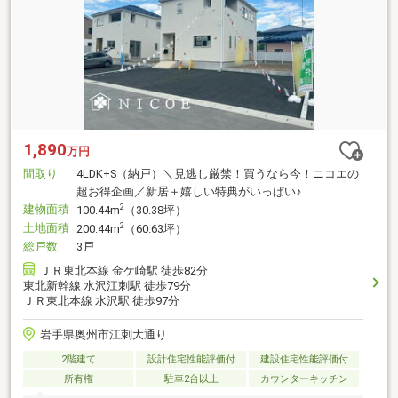
1,890
万円
間取り
4LDK+S（納戸）＼見逃し厳禁！買うなら今！ニコエの
超お得企画／新居＋嬉しい特典がいっぱい♪
建物面積
2
100.44m
（30.38坪）
土地面積
2
200.44m
（60.63坪）
総戸数
3戸
ＪＲ東北本線 金ケ崎駅 徒歩82分
東北新幹線 水沢江刺駅 徒歩79分
ＪＲ東北本線 水沢駅 徒歩97分
岩手県奥州市江刺大通り
2階建て
設計住宅性能評価付
建設住宅性能評価付
所有権
駐車2台以上
カウンターキッチン