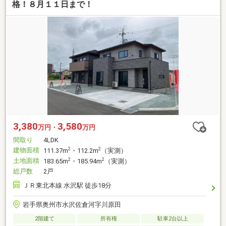
格！８月１１日まで！
3,380
3,580
万円・
万円
間取り
4LDK
建物面積
2
2
111.37m
・112.2m
（実測）
土地面積
2
2
183.65m
・185.94m
（実測）
総戸数
2戸
ＪＲ東北本線 水沢駅 徒歩18分
岩手県奥州市水沢佐倉河字川原田
2階建て
所有権
駐車2台以上