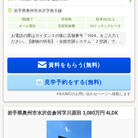
岩手県奥州市水沢字南大鐘
2階建て
所有権
駐車2台以上
オール電化
浴室乾燥機
IHクッキングヒータ
お電話の際はガイダンスの後に店舗番号「1024」をご入力く
ださい。【建物の特長】・全館空調システム「Ｚ空調」で、
室内どこでも年中快適！・長期優良住宅・トリプルサッシ・
高断熱の吹付断熱・省令準耐火仕様・LDK18帖超・WIC・階段
下収納・SICなど収納充実・洗面脱衣室に室内物干し付・ミラ
資料をもらう(無料)
ブルミラバス付【お電話が苦手な方でも、安心なネット予約
可能！】ネット上だと不安... 「プロ目線で見る、ハウスメーカ
ーの建売」を現地で体感しませんか。現地に足を運んでこそ
見学予約をする(無料)
感じられる安心と納得があります。「来場予約」または「下
部のカレンダー」より、簡単にネット予約が可能です。
※SUUMOのお問い合わせページへ移動します
岩手県奥州市水沢佐倉河字川原田 3,080万円 4LDK