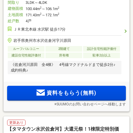
間取り
3LDK～4LDK
建物面積
2
2
100.44m
～106.1m
土地面積
2
2
171.43m
～172.1m
総戸数
4戸
ＪＲ東北本線 水沢駅 徒歩17分
岩手県奥州市水沢佐倉河字川原田
ルーフバルコニー
2階建て
設計住宅性能評価付
建設住宅性能評価付
所有権
駐車2台以上
《佐倉河川原田 全4棟》 4号線マクドナルドまで徒歩2分♪
成約特典♪
資料をもらう(無料)
※SUUMOのお問い合わせページへ移動します
更新あり
【タマタウン水沢佐倉河】大還元祭！1棟限定特別価