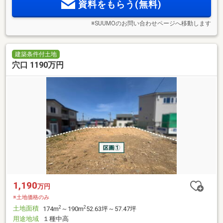
資料をもらう(無料)
※SUUMOのお問い合わせページへ移動します
建築条件付土地
穴口 1190万円
1,190
万円
※土地価格のみ
土地面積
2
2
174m
～190m
52.63坪～57.47坪
用途地域
１種中高