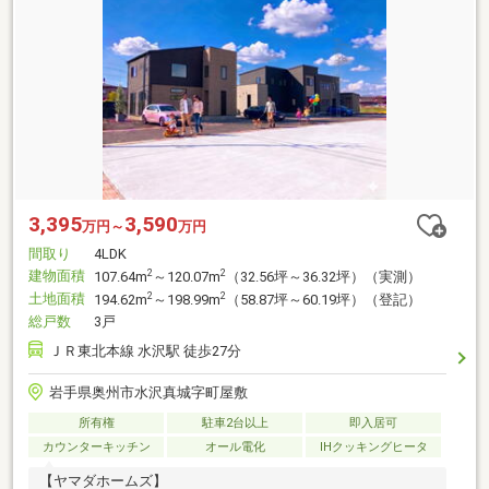
3,395
3,590
万円～
万円
間取り
4LDK
建物面積
2
2
107.64m
～120.07m
（32.56坪～36.32坪）（実測）
土地面積
2
2
194.62m
～198.99m
（58.87坪～60.19坪）（登記）
総戸数
3戸
ＪＲ東北本線 水沢駅 徒歩27分
岩手県奥州市水沢真城字町屋敷
所有権
駐車2台以上
即入居可
カウンターキッチン
オール電化
IHクッキングヒータ
【ヤマダホームズ】