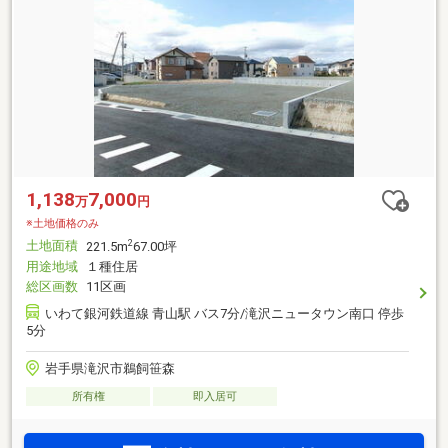
1,138
7,000
万
円
※土地価格のみ
土地面積
2
221.5m
67.00坪
用途地域
１種住居
総区画数
11区画
いわて銀河鉄道線 青山駅 バス7分/滝沢ニュータウン南口 停歩
5分
岩手県滝沢市鵜飼笹森
所有権
即入居可