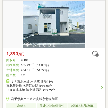
1,890
万円
間取り
4LDK
建物面積
2
105.29m
（31.85坪）
土地面積
2
204.05m
（61.72坪）
総戸数
1戸
ＪＲ東北本線 水沢駅 徒歩13分
東北新幹線 水沢江刺駅 徒歩55分
ＪＲ東北本線 陸中折居駅 徒歩59分
岩手県奥州市水沢真城字北塩加羅
2階建て
設計住宅性能評価付
建設住宅性能評価付