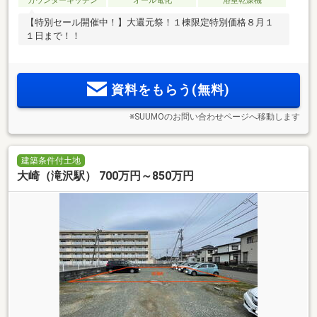
カウンターキッチン
オール電化
浴室乾燥機
【特別セール開催中！】大還元祭！１棟限定特別価格８月１
１日まで！！
資料をもらう(無料)
※SUUMOのお問い合わせページへ移動します
建築条件付土地
大崎（滝沢駅） 700万円～850万円