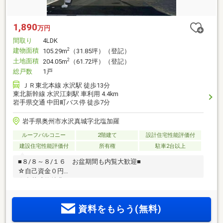
1,890
万円
間取り
4LDK
建物面積
2
105.29m
（31.85坪）（登記）
土地面積
2
204.05m
（61.72坪）（登記）
総戸数
1戸
ＪＲ東北本線 水沢駅 徒歩13分
東北新幹線 水沢江刺駅 車利用 4.4km
岩手県交通 中田町バス停 徒歩7分
岩手県奥州市水沢真城字北塩加羅
ルーフバルコニー
2階建て
設計住宅性能評価付
建設住宅性能評価付
所有権
駐車2台以上
■８/８～８/１６ お盆期間も内覧大歓迎■
☆自己資金０円
☆豪華成約特典
資料をもらう(無料)