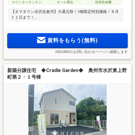
カウンターキッチン
オール電化
浴室乾燥機
【タマタウン水沢佐倉河】大還元祭！1棟限定特別価格！８月
１１日まで！
耐震
資料をもらう(無料)
※SUUMOのお問い合わせページへ移動します
新築分譲住宅 ◆Cradle Garden◆ 奥州市水沢東上野
町第２・１号棟