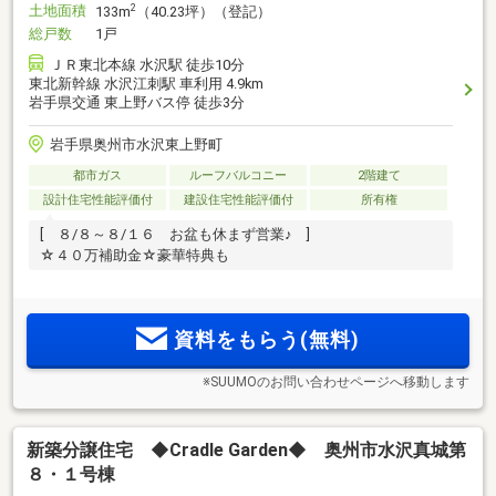
土地面積
2
133m
（40.23坪）（登記）
総戸数
1戸
ＪＲ東北本線 水沢駅 徒歩10分
東北新幹線 水沢江刺駅 車利用 4.9km
岩手県交通 東上野バス停 徒歩3分
岩手県奥州市水沢東上野町
都市ガス
ルーフバルコニー
2階建て
設計住宅性能評価付
建設住宅性能評価付
所有権
[ ８/８～８/１６ お盆も休まず営業♪ ]
☆４０万補助金☆豪華特典も
資料をもらう(無料)
※SUUMOのお問い合わせページへ移動します
新築分譲住宅 ◆Cradle Garden◆ 奥州市水沢真城第
８・１号棟