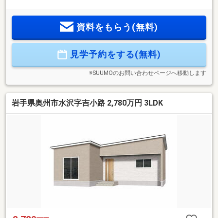
ビーカーやアウトドア用品も収まる広々土間収納で玄関まわ
りスッキリ・来客対応やお子様の遊び場にも使える和室付き
資料をもらう(無料)
で暮らしの幅が広がる間取り・オール電化で月々の光熱費も
スマートに節約・高気密高断熱＆全館空調で1年中、お家のど
こにいても快適！
見学予約をする(無料)
※SUUMOのお問い合わせページへ移動します
岩手県奥州市水沢字吉小路 2,780万円 3LDK