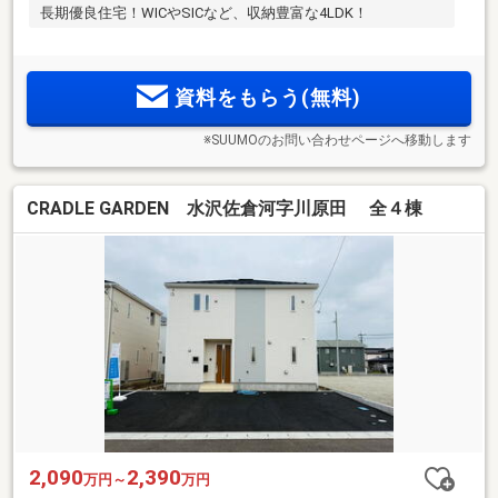
長期優良住宅！WICやSICなど、収納豊富な4LDK！
資料をもらう(無料)
※SUUMOのお問い合わせページへ移動します
CRADLE GARDEN 水沢佐倉河字川原田 全４棟
2,090
2,390
万円～
万円