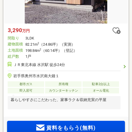
3,290
万円
間取り
3LDK
建物面積
2
82.21m
（24.86坪）（実測）
土地面積
2
198.84m
（60.14坪）（登記）
総戸数
1戸
ＪＲ東北本線 水沢駅 徒歩24分
岩手県奥州市水沢南大鐘１
都市ガス
所有権
駐車2台以上
即入居可
カウンターキッチン
オール電化
暮らしやすさにこだわった、家事ラク＆収納充実の平屋
資料をもらう(無料)