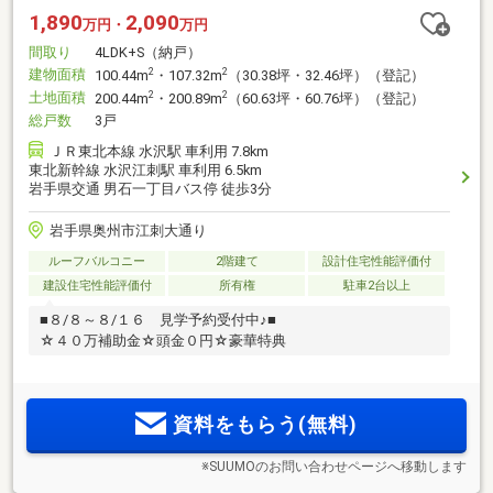
1,890
2,090
万円・
万円
間取り
4LDK+S（納戸）
建物面積
2
2
100.44m
・107.32m
（30.38坪・32.46坪）（登記）
土地面積
2
2
200.44m
・200.89m
（60.63坪・60.76坪）（登記）
総戸数
3戸
ＪＲ東北本線 水沢駅 車利用 7.8km
東北新幹線 水沢江刺駅 車利用 6.5km
岩手県交通 男石一丁目バス停 徒歩3分
岩手県奥州市江刺大通り
ルーフバルコニー
2階建て
設計住宅性能評価付
建設住宅性能評価付
所有権
駐車2台以上
■８/８～８/１６ 見学予約受付中♪■
☆４０万補助金☆頭金０円☆豪華特典
資料をもらう(無料)
※SUUMOのお問い合わせページへ移動します