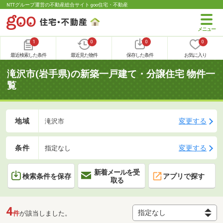
NTTグループ運営の不動産総合サイト goo住宅・不動産
1
0
0
0
最近検索した条件
最近見た物件
保存した条件
お気に入り
滝沢市(岩手県)の新築一戸建て・分譲住宅 物件一
覧
地域
変更する
滝沢市
条件
変更する
指定なし
新着メールを受
検索条件を保存
アプリで探す
取る
4
件
が該当しました。