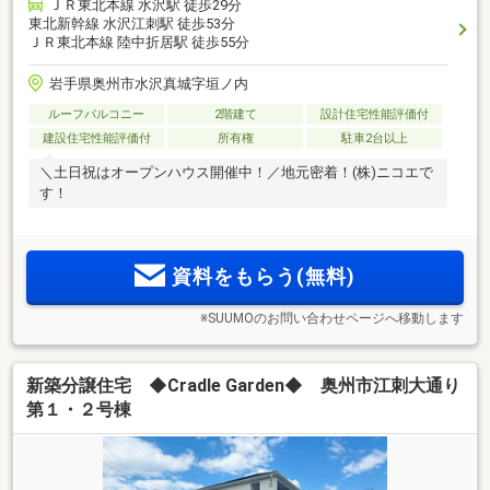
ＪＲ東北本線 水沢駅 徒歩29分
東北新幹線 水沢江刺駅 徒歩53分
ＪＲ東北本線 陸中折居駅 徒歩55分
岩手県奥州市水沢真城字垣ノ内
ルーフバルコニー
2階建て
設計住宅性能評価付
建設住宅性能評価付
所有権
駐車2台以上
＼土日祝はオープンハウス開催中！／地元密着！(株)ニコエで
す！
資料をもらう(無料)
※SUUMOのお問い合わせページへ移動します
新築分譲住宅 ◆Cradle Garden◆ 奥州市江刺大通り
第１・２号棟