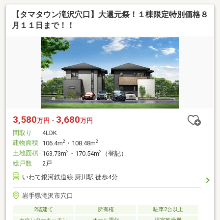
【タマタウン滝沢穴口】大還元祭！１棟限定特別価格８
月１１日まで！！
3,580
3,680
万円・
万円
間取り
4LDK
建物面積
2
2
106.4m
・108.48m
土地面積
2
2
163.73m
・170.54m
（登記）
総戸数
2戸
いわて銀河鉄道線 厨川駅 徒歩4分
岩手県滝沢市穴口
2階建て
所有権
駐車2台以上