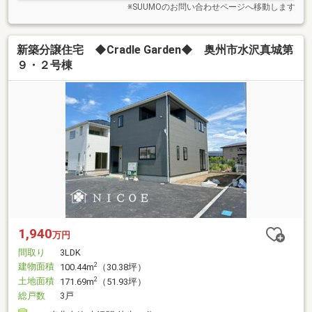
※SUUMOのお問い合わせページへ移動します
新築分譲住宅 ◆Cradle Garden◆ 奥州市水沢真城第
９・２号棟
1,940
万円
間取り
3LDK
建物面積
2
100.44m
（30.38坪）
土地面積
2
171.69m
（51.93坪）
総戸数
3戸