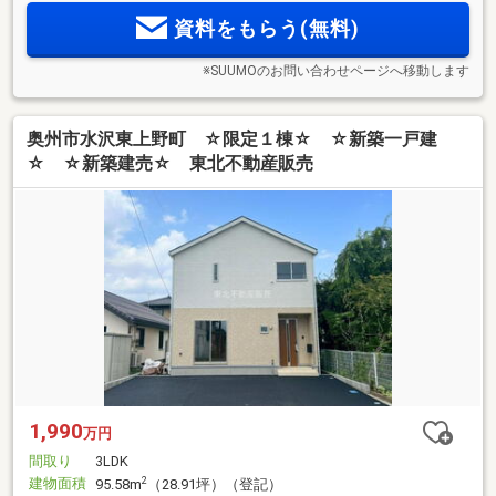
資料をもらう(無料)
※SUUMOのお問い合わせページへ移動します
奥州市水沢東上野町 ☆限定１棟☆ ☆新築一戸建
☆ ☆新築建売☆ 東北不動産販売
1,990
万円
間取り
3LDK
建物面積
2
95.58m
（28.91坪）（登記）