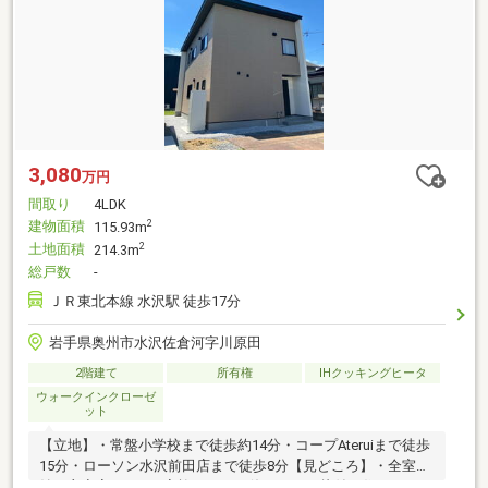
3,080
万円
間取り
4LDK
建物面積
2
115.93m
土地面積
2
214.3m
総戸数
-
ＪＲ東北本線 水沢駅 徒歩17分
岩手県奥州市水沢佐倉河字川原田
2階建て
所有権
IHクッキングヒータ
ウォークインクローゼ
ット
【立地】・常盤小学校まで徒歩約14分・コープAteruiまで徒歩
15分・ローソン水沢前田店まで徒歩8分【見どころ】・全室収
納＋主寝室WICで、家族みんなが使いやすく片付く住まい・ベ