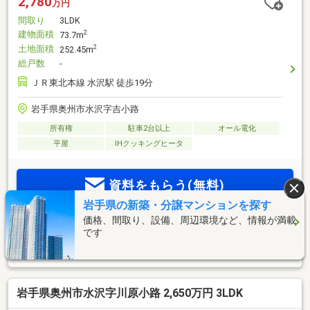
2,780
万円
間取り
3LDK
建物面積
2
73.7m
土地面積
2
252.45m
総戸数
-
ＪＲ東北本線 水沢駅 徒歩19分
岩手県奥州市水沢字吉小路
所有権
駐車2台以上
オール電化
平屋
IHクッキングヒータ
資料をもらう(無料)
岩手県の新築・分譲マンションを探す
価格、間取り、設備、周辺環境など、情報が満載
見学予約をする(無料)
です
※SUUMOのお問い合わせページへ移動します
岩手県奥州市水沢字川原小路 2,650万円 3LDK