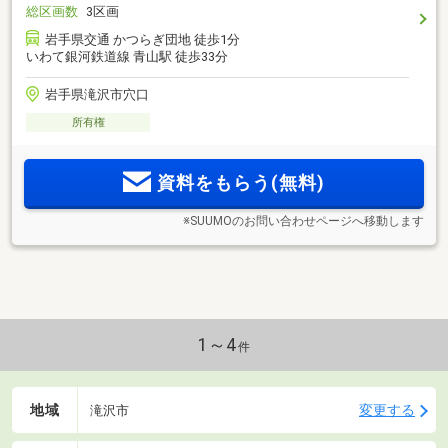
総区画数
3区画
岩手県交通 かつらぎ団地 徒歩1分
いわて銀河鉄道線 青山駅 徒歩33分
岩手県滝沢市穴口
所有権
資料をもらう(無料)
※SUUMOのお問い合わせページへ移動します
1～4
件
地域
変更する
滝沢市