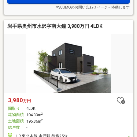
※SUUMOのお問い合わせページへ移動します
岩手県奥州市水沢字南大鐘 3,980万円 4LDK
3,980
万円
間取り
4LDK
建物面積
2
104.33m
土地面積
2
196.36m
総戸数
-
ＪＲ東北本線 水沢駅 徒歩25分