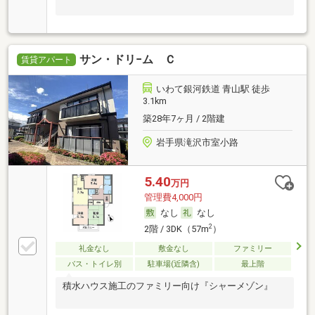
サン・ドリ−ム Ｃ
賃貸アパート
いわて銀河鉄道 青山駅 徒歩
3.1km
築28年7ヶ月 / 2階建
岩手県滝沢市室小路
5.40
万円
管理費4,000円
なし
なし
2
2階 / 3DK（57m
）
礼金なし
敷金なし
ファミリー
バス・トイレ別
駐車場(近隣含)
最上階
積水ハウス施工のファミリー向け『シャーメゾン』