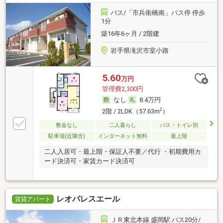
バス/「市兵衛橋南」バス停 停歩
1分
築16年6ヶ月 / 2階建
岩手県滝沢市室小路
5.60
万円
管理費2,300円
なし
8.4万円
2
2階 / 2LDK（57.63m
）
敷金なし
二人暮らし
バス・トイレ別
駐車場(近隣含)
インターネット無料
最上階
二人入居可・最上階・保証人不要／代行 ・初期費用カ
ード決済可・家賃カード決済可
レオパレスエール
賃貸アパート
ＪＲ東北本線 盛岡駅 バス20分/