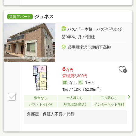
ジュネス
賃貸アパート
バス/「一本柳」バス停 停歩4分
築9年6ヶ月 / 2階建
岩手県滝沢市鵜飼下高柳
6
万円
管理費2,300円
なし
1ヶ月
2
1階 / 1LDK（52.38m
）
敷金なし
一人暮らし
二人暮らし
バス・トイレ別
駐車場(近隣含)
インターネット無料
角部屋・保証人不要／代行