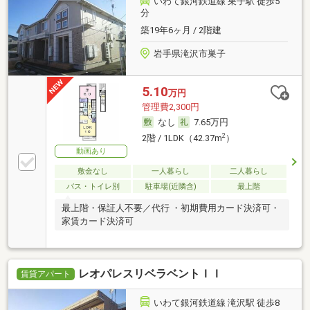
いわて銀河鉄道線 巣子駅 徒歩5
分
築19年6ヶ月 / 2階建
岩手県滝沢市巣子
5.10
万円
管理費2,300円
なし
7.65万円
2
2階 / 1LDK（42.37m
）
動画あり
敷金なし
一人暮らし
二人暮らし
バス・トイレ別
駐車場(近隣含)
最上階
最上階・保証人不要／代行 ・初期費用カード決済可・
家賃カード決済可
レオパレスリベラベントＩＩ
賃貸アパート
いわて銀河鉄道線 滝沢駅 徒歩8