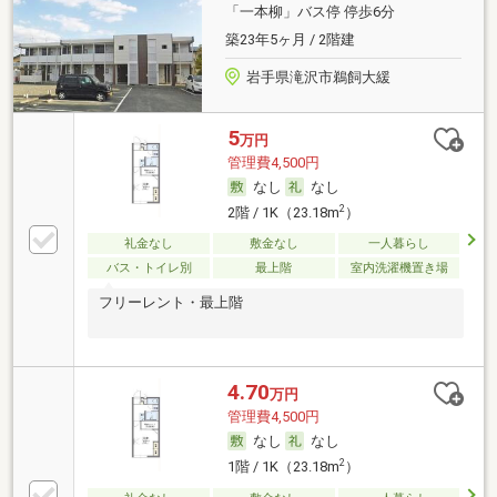
「一本柳」バス停 停歩6分
築23年5ヶ月 / 2階建
岩手県滝沢市鵜飼大緩
5
万円
管理費4,500円
なし
なし
2
2階 / 1K（23.18m
）
礼金なし
敷金なし
一人暮らし
バス・トイレ別
最上階
室内洗濯機置き場
フリーレント・最上階
4.70
万円
管理費4,500円
なし
なし
2
1階 / 1K（23.18m
）