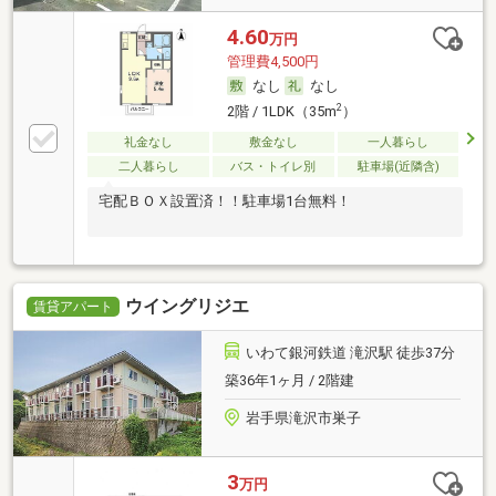
4.60
万円
管理費4,500円
なし
なし
2
2階 / 1LDK（35m
）
礼金なし
敷金なし
一人暮らし
二人暮らし
バス・トイレ別
駐車場(近隣含)
宅配ＢＯＸ設置済！！駐車場1台無料！
ウイングリジエ
賃貸アパート
いわて銀河鉄道 滝沢駅 徒歩37分
築36年1ヶ月 / 2階建
岩手県滝沢市巣子
3
万円