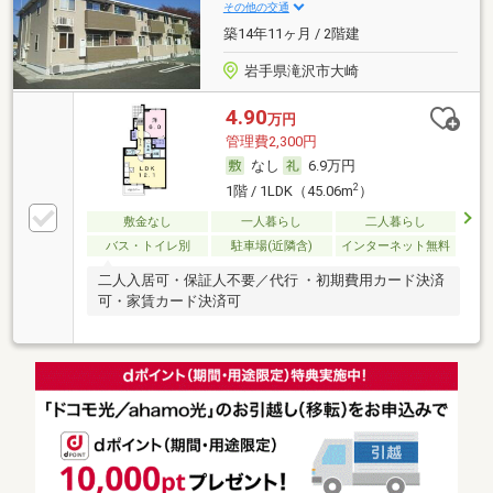
その他の交通
築14年11ヶ月 / 2階建
岩手県滝沢市大崎
4.90
万円
管理費2,300円
なし
6.9万円
2
1階 / 1LDK（45.06m
）
敷金なし
一人暮らし
二人暮らし
バス・トイレ別
駐車場(近隣含)
インターネット無料
二人入居可・保証人不要／代行 ・初期費用カード決済
可・家賃カード決済可