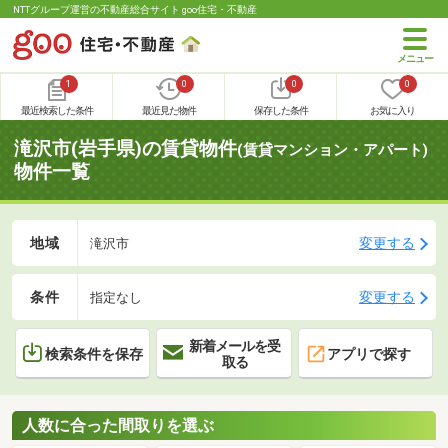
NTTグループ運営の不動産総合サイト goo住宅・不動産
1
0
0
0
最近検索した条件
最近見た物件
保存した条件
お気に入り
滝沢市(岩手県)の賃貸物件
(賃貸マンション・アパート)
物件一覧
地域
変更する
滝沢市
条件
変更する
指定なし
新着メールを受
検索条件を保存
アプリで探す
取る
人数に合った間取りを選ぶ