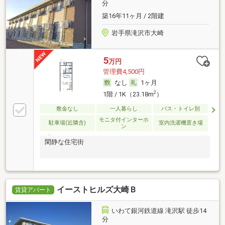
分
築16年11ヶ月 / 2階建
岩手県滝沢市大崎
5
万円
管理費4,500円
なし
1ヶ月
2
1階 / 1K（23.18m
）
敷金なし
一人暮らし
バス・トイレ別
モニタ付インターホ
駐車場(近隣含)
室内洗濯機置き場
ン
閑静な住宅街
イーストヒルズ大崎Ｂ
賃貸アパート
いわて銀河鉄道線 滝沢駅 徒歩14
分