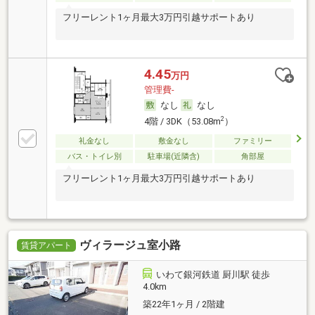
フリーレント1ヶ月最大3万円引越サポートあり
4.45
万円
管理費-
なし
なし
2
4階 / 3DK（53.08m
）
礼金なし
敷金なし
ファミリー
バス・トイレ別
駐車場(近隣含)
角部屋
フリーレント1ヶ月最大3万円引越サポートあり
ヴィラージュ室小路
賃貸アパート
いわて銀河鉄道 厨川駅 徒歩
4.0km
築22年1ヶ月 / 2階建