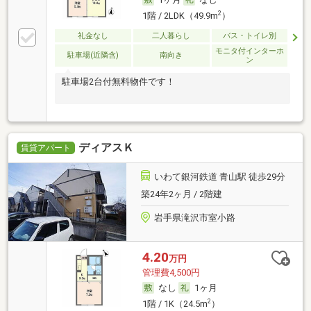
2
1階 / 2LDK（49.9m
）
礼金なし
二人暮らし
バス・トイレ別
モニタ付インターホ
駐車場(近隣含)
南向き
ン
駐車場2台付無料物件です！
ディアスＫ
賃貸アパート
いわて銀河鉄道 青山駅 徒歩29分
築24年2ヶ月 / 2階建
岩手県滝沢市室小路
4.20
万円
管理費4,500円
なし
1ヶ月
2
1階 / 1K（24.5m
）