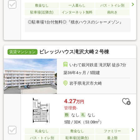
敷金なし
一人暮らし
バス・トイレ別
駐車場(近隣含)
インターネット無料
南向き
◎駐車場1台付無料◎『積水ハウスのシャーメゾン』
ビレッジハウス滝沢大崎２号棟
賃貸マンション
いわて銀河鉄道 滝沢駅 徒歩7分
築36年4ヶ月 / 5階建
岩手県滝沢市大崎
4.27
万円
管理費-
なし
なし
2
5階 / 3DK（53.08m
）
礼金なし
敷金なし
ファミリー
バス・トイレ別
駐車場(近隣含)
最上階