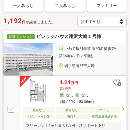
一人暮らし
二人暮らし
ファミリー
1,192
件
が該当しました。
ビレッジハウス滝沢大崎１号棟
賃貸マンション
いわて銀河鉄道 滝沢駅 徒歩7分
築36年4ヶ月 / 5階建
岩手県滝沢市大崎
4.24
万円
管理費-
なし
なし
2
4階 / 3DK（53.08m
）
礼金なし
敷金なし
ファミリー
バス・トイレ別
南向き
室内洗濯機置き場
フリーレント1ヶ月最大3万円引越サポートあり