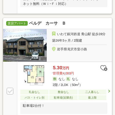
ネット無料（Ｗｉ−Ｆｉ対応）
ベルデ カーサ Ｂ
賃貸アパート
いわて銀河鉄道 青山駅 徒歩28分
築26年5ヶ月 / 2階建
岩手県滝沢市室小路
5.30
万円
管理費4,000円
なし
なし
2
2階 / 2LDK（50m
）
礼金なし
敷金なし
二人暮らし
バス・トイレ別
駐車場(近隣含)
最上階
駐車場2台付！