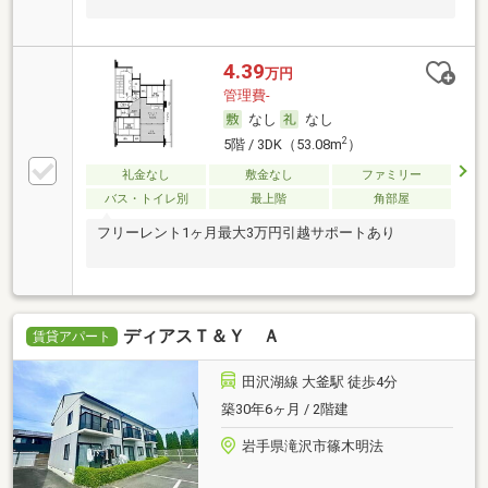
4.39
万円
管理費-
なし
なし
2
5階 / 3DK（53.08m
）
礼金なし
敷金なし
ファミリー
バス・トイレ別
最上階
角部屋
フリーレント1ヶ月最大3万円引越サポートあり
ディアスＴ＆Ｙ Ａ
賃貸アパート
田沢湖線 大釜駅 徒歩4分
築30年6ヶ月 / 2階建
岩手県滝沢市篠木明法