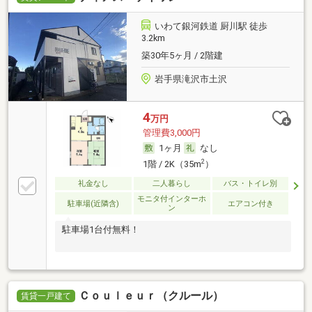
いわて銀河鉄道 厨川駅 徒歩
3.2km
築30年5ヶ月 / 2階建
岩手県滝沢市土沢
4
万円
管理費3,000円
1ヶ月
なし
2
1階 / 2K（35m
）
礼金なし
二人暮らし
バス・トイレ別
モニタ付インターホ
駐車場(近隣含)
エアコン付き
ン
駐車場1台付無料！
Ｃｏｕｌｅｕｒ（クルール）
賃貸一戸建て