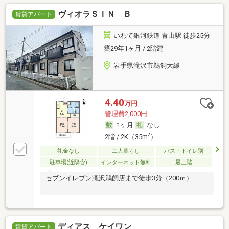
ヴィオラＳＩＮ Ｂ
賃貸アパート
いわて銀河鉄道 青山駅 徒歩25分
築29年1ヶ月 / 2階建
岩手県滝沢市鵜飼大緩
4.40
万円
管理費2,000円
1ヶ月
なし
2
2階 / 2K（35m
）
礼金なし
二人暮らし
バス・トイレ別
駐車場(近隣含)
インターネット無料
最上階
セブンイレブン滝沢鵜飼店まで徒歩3分（200ｍ）
ディアス ケイワン
賃貸アパート