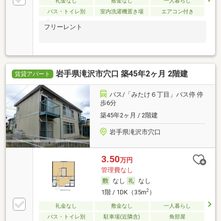
礼金なし
敷金なし
一人暮らし
バス・トイレ別
室内洗濯機置き場
エアコン付き
フリーレント
岩手県滝沢市穴口 築45年2ヶ月 2階建
賃貸アパート
バス/「みたけ６丁目」バス停 停
歩6分
築45年2ヶ月 / 2階建
岩手県滝沢市穴口
3.50
万円
管理費なし
なし
なし
2
1階 / 1DK（35m
）
礼金なし
敷金なし
一人暮らし
バス・トイレ別
駐車場(近隣含)
角部屋