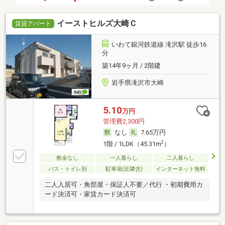
イーストヒルズ大崎Ｃ
賃貸アパート
いわて銀河鉄道線 滝沢駅 徒歩16
分
築14年9ヶ月 / 2階建
岩手県滝沢市大崎
5.10
万円
管理費2,300円
なし
7.65万円
2
1階 / 1LDK（45.31m
）
敷金なし
一人暮らし
二人暮らし
バス・トイレ別
駐車場(近隣含)
インターネット無料
二人入居可・角部屋・保証人不要／代行 ・初期費用カ
ード決済可・家賃カード決済可