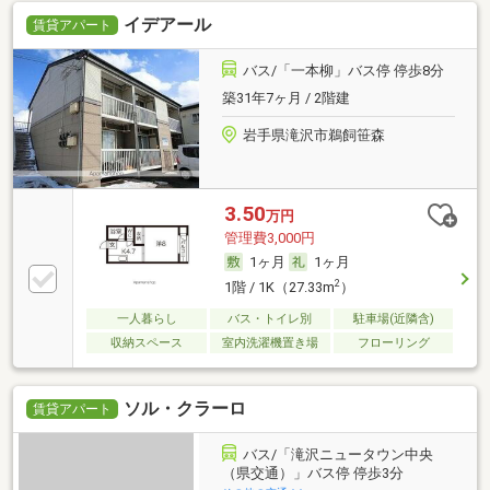
イデアール
賃貸アパート
バス/「一本柳」バス停 停歩8分
築31年7ヶ月 / 2階建
岩手県滝沢市鵜飼笹森
3.50
万円
管理費3,000円
1ヶ月
1ヶ月
2
1階 / 1K（27.33m
）
一人暮らし
バス・トイレ別
駐車場(近隣含)
収納スペース
室内洗濯機置き場
フローリング
ソル・クラーロ
賃貸アパート
バス/「滝沢ニュータウン中央
（県交通）」バス停 停歩3分