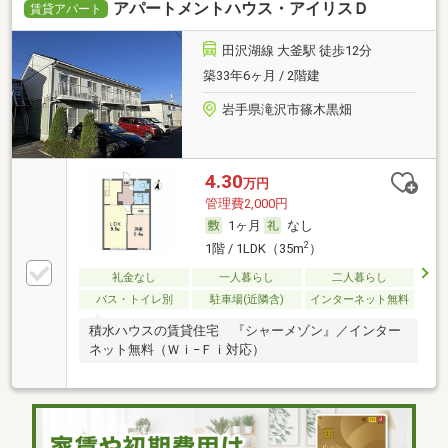
アパートメントハウス・アイリスＤ
賃貸アパート
田沢湖線 大釜駅 徒歩12分
築33年6ヶ月 / 2階建
岩手県滝沢市篠木黒畑
4.30
万円
管理費2,000円
1ヶ月
なし
2
1階 / 1LDK（35m
）
礼金なし
一人暮らし
二人暮らし
バス・トイレ別
駐車場(近隣含)
インターネット無料
積水ハウスの賃貸住宅 『シャーメゾン』／インター
ネット無料（Ｗｉ−Ｆｉ対応）