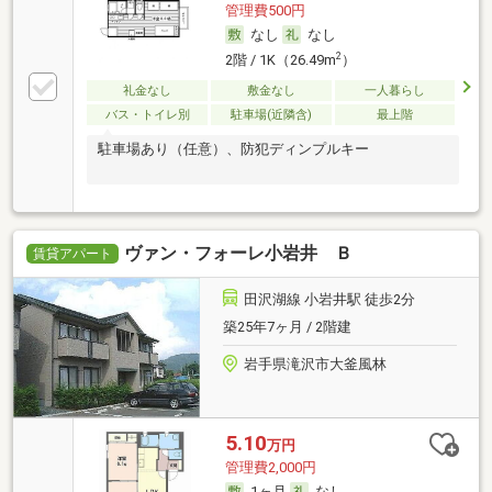
管理費500円
なし
なし
2
2階 / 1K（26.49m
）
礼金なし
敷金なし
一人暮らし
バス・トイレ別
駐車場(近隣含)
最上階
駐車場あり（任意）、防犯ディンプルキー
ヴァン・フォーレ小岩井 Ｂ
賃貸アパート
田沢湖線 小岩井駅 徒歩2分
築25年7ヶ月 / 2階建
岩手県滝沢市大釜風林
5.10
万円
管理費2,000円
1ヶ月
なし