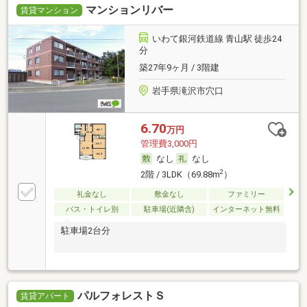
マンションリバー
賃貸マンション
いわて銀河鉄道線 青山駅 徒歩24
分
築27年9ヶ月 / 3階建
岩手県滝沢市穴口
6.70
万円
管理費3,000円
なし
なし
2
2階 / 3LDK（69.88m
）
礼金なし
敷金なし
ファミリー
バス・トイレ別
駐車場(近隣含)
インターネット無料
駐車場2台分
パルフォレストＳ
賃貸アパート