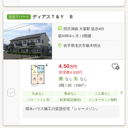
ディアスＴ＆Ｙ Ｂ
賃貸アパート
田沢湖線 大釜駅 徒歩4分
築30年6ヶ月 / 2階建
岩手県滝沢市篠木明法
4.50
万円
管理費4,500円
なし
なし
2
2階 / 2K（35m
）
礼金なし
敷金なし
二人暮らし
バス・トイレ別
駐車場(近隣含)
インターネット無料
積水ハウス施工の賃貸住宅『シャーメゾン』