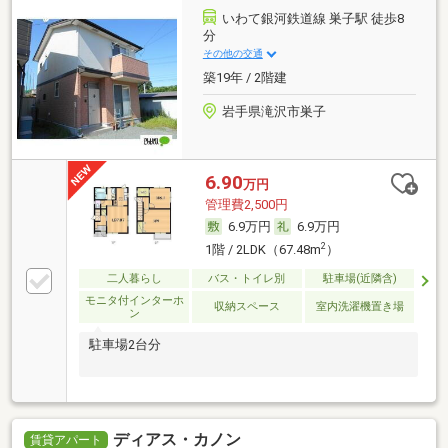
いわて銀河鉄道線 巣子駅 徒歩8
分
その他の交通
築19年 / 2階建
岩手県滝沢市巣子
6.90
万円
管理費2,500円
6.9万円
6.9万円
2
1階 / 2LDK（67.48m
）
二人暮らし
バス・トイレ別
駐車場(近隣含)
モニタ付インターホ
収納スペース
室内洗濯機置き場
ン
駐車場2台分
ディアス・カノン
賃貸アパート