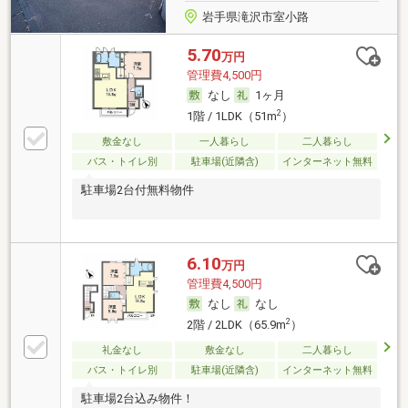
岩手県滝沢市室小路
5.70
万円
管理費4,500円
なし
1ヶ月
2
1階 / 1LDK（51m
）
敷金なし
一人暮らし
二人暮らし
バス・トイレ別
駐車場(近隣含)
インターネット無料
駐車場2台付無料物件
6.10
万円
管理費4,500円
なし
なし
2
2階 / 2LDK（65.9m
）
礼金なし
敷金なし
二人暮らし
バス・トイレ別
駐車場(近隣含)
インターネット無料
駐車場2台込み物件！