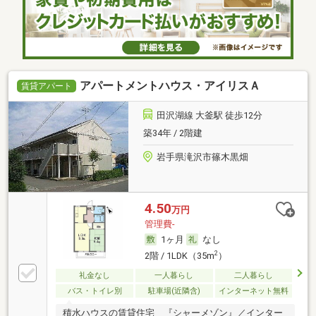
アパートメントハウス・アイリスＡ
賃貸アパート
田沢湖線 大釜駅 徒歩12分
築34年 / 2階建
岩手県滝沢市篠木黒畑
4.50
万円
管理費-
1ヶ月
なし
2
2階 / 1LDK（35m
）
礼金なし
一人暮らし
二人暮らし
バス・トイレ別
駐車場(近隣含)
インターネット無料
積水ハウスの賃貸住宅 『シャーメゾン』／インター