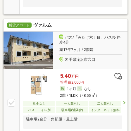
ヴァルム
賃貸アパート
バス/「みたけ六丁目」バス停 停
歩4分
築17年7ヶ月 / 2階建
岩手県滝沢市穴口
5.40
万円
管理費2,000円
1ヶ月
なし
2
2階 / 1LDK（48.55m
）
礼金なし
一人暮らし
二人暮らし
バス・トイレ別
駐車場(近隣含)
インターネット無料
駐車場2台分・角部屋・最上階