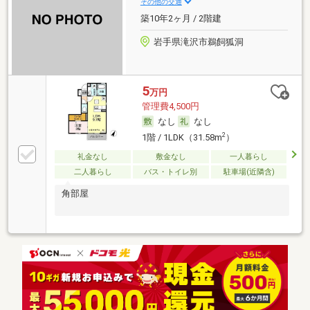
その他の交通
築10年2ヶ月 / 2階建
岩手県滝沢市鵜飼狐洞
5
万円
管理費4,500円
なし
なし
2
1階 / 1LDK（31.58m
）
礼金なし
敷金なし
一人暮らし
二人暮らし
バス・トイレ別
駐車場(近隣含)
角部屋