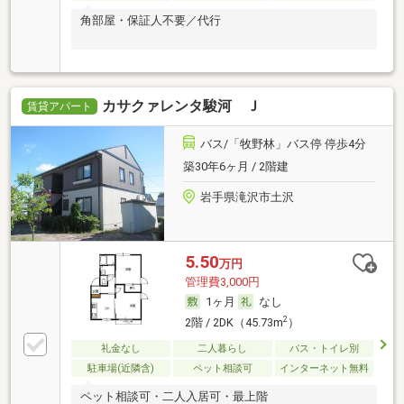
角部屋・保証人不要／代行
カサクァレンタ駿河 Ｊ
賃貸アパート
バス/「牧野林」バス停 停歩4分
築30年6ヶ月 / 2階建
岩手県滝沢市土沢
5.50
万円
管理費3,000円
1ヶ月
なし
2
2階 / 2DK（45.73m
）
礼金なし
二人暮らし
バス・トイレ別
駐車場(近隣含)
ペット相談可
インターネット無料
ペット相談可・二人入居可・最上階