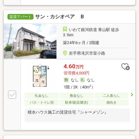
サン・カシオペア Ｂ
賃貸アパート
いわて銀河鉄道 青山駅 徒歩
3.1km
築24年6ヶ月 / 2階建
岩手県滝沢市室小路
4.60
万円
管理費4,000円
なし
なし
2
1階 / 2K（40m
）
礼金なし
敷金なし
二人暮らし
バス・トイレ別
駐車場(近隣含)
南向き
積水ハウス施工の賃貸住宅『シャーメゾン』