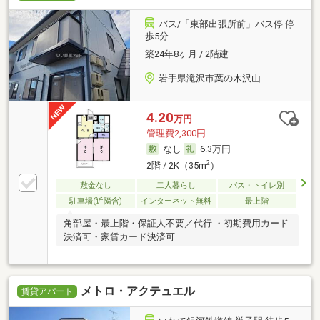
バス/「東部出張所前」バス停 停
歩5分
築24年8ヶ月 / 2階建
岩手県滝沢市葉の木沢山
4.20
万円
管理費2,300円
なし
6.3万円
2
2階 / 2K（35m
）
敷金なし
二人暮らし
バス・トイレ別
駐車場(近隣含)
インターネット無料
最上階
角部屋・最上階・保証人不要／代行 ・初期費用カード
決済可・家賃カード決済可
メトロ・アクテュエル
賃貸アパート