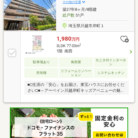
丸となって取り組んでおります。いつも近くにいて寄
その他の交通
り添ってくれる、ちょっと“おせっかい”だと思われて
築27年8ヶ月/8階建
もいざというときに頼りになる存在私たちはそんな地
総戸数
51戸
元の暮らしを支える総合商社を目指しています。
埼玉県川越市岸町１
1,980
万円
2
3LDK 77.03m
1階 南西
モニタ付インターホ
駐車場あり
角部屋
ン
リフォームリノベー
所有権
システムキッチン
ション
■□生涯の「安心」をお届け。東宝ハウスにお任せくだ
さい□■～アーベイン川越岸町キッズアベニューの魅力
～§アクセス・東武東上線/JR川越線「川越」駅 徒歩
17分§8階建て1階部分のお部屋です。§南西テラスに
繋がる、明るく開放的なLDK。§リビングと隣接する
洋室の引き戸を開放し、約25.8帖の空間として利用可
能。§水まわりが集約された家事動線が良好な間取り
です。§全居室収納付きで、居住スペースをすっきり
広々と活用できます。§周辺環境・ファミリーマート
川越岸町一丁目店 徒歩3分・川越市立仙波小学校