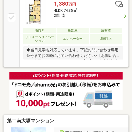
1,380
万円
2
4LDK 74.35m
2階 南
南向き
角部屋
所有権
リフォームリノベー
エレベーター
2階以上
ション
◆当日見学も対応しています。下記お問い合わせ専用
番号までお気軽にお問い合わせください♪【お問い合
わせ専用ダイヤル：049-299-8993】【結不動産川越店
のお家さがし】（1）無理のない返済シミュレーショ
ン（2）当社提携銀行ご紹介／変動金利（最低金利水
準）（3）火災保険、引越費用の割引サポート（団体
割引等）
第二南大塚マンション