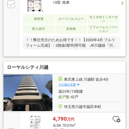
楽しめる庭、この充実度で変わってきます。これらを
13階 南東
一括で購入でき、その代金を住宅ローンに組み込むこ
とが可能なサービス、それがやどかリッチです。
モニタ付インターホ
角部屋
ルーフバルコニー
ン
リフォームリノベー
即入居可
所有権
ション
！！弊社売主のためお得です！！【2026年4月 フルリ
フォーム完成】・2路線2駅利用可能 JR川越線『川
越』駅徒歩4分 西武新宿線『本川越』駅徒歩15分
物件手前まで屋根付きの陸橋があるため、駅からほぼ
傘なしで歩けます♪・都心へのアクセスが良好な人気
ローヤルシティ川越
エリアです！・近くに遊具のある公園が新しく出来ま
した♪子供とも安全に遊べます♪・ペット相談可能！・
スーパー・商業施設すぐ♪・小学校徒歩10分圏内♪～リ
東武東上線 川越駅 徒歩4分
フォーム内容～全室クロス張替・フローリング上貼・
その他の交通
システムキッチン交換・建具交換浴室交換・洗濯パン
築23年/15階建
交換・洗面台交換・トイレ交換 等
総戸数
42戸
埼玉県川越市脇田本町
4,790
万円
2
3LDK 70.07m