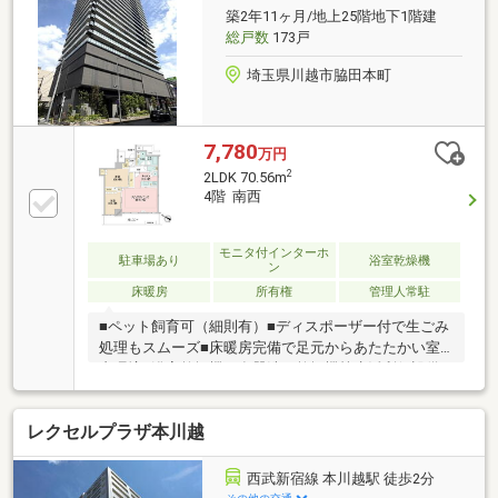
築2年11ヶ月/地上25階地下1階建
総戸数
173戸
埼玉県川越市脇田本町
7,780
万円
2
2LDK 70.56m
4階 南西
モニタ付インターホ
駐車場あり
浴室乾燥機
ン
床暖房
所有権
管理人常駐
■ペット飼育可（細則有）■ディスポーザー付で生ごみ
処理もスムーズ■床暖房完備で足元からあたたかい室
内環境■浴室乾燥機や食器洗い乾燥機等生活利便設備
も充実■オートロック・防犯カメラ完備で安心のセキ
ュリティ■宅配ボックス付きで不在時の荷物受け取り
レクセルプラザ本川越
も便利■24時間ゴミ出し可能で生活リズムに合わせや
すい■各階または共用部にゴミ置き場ありで移動もス
ムーズ■エレベーター複数基で待ち時間を軽減■４階住
西武新宿線 本川越駅 徒歩2分
戸へ直通エレベーター利用可能で移動がスムーズ■ス