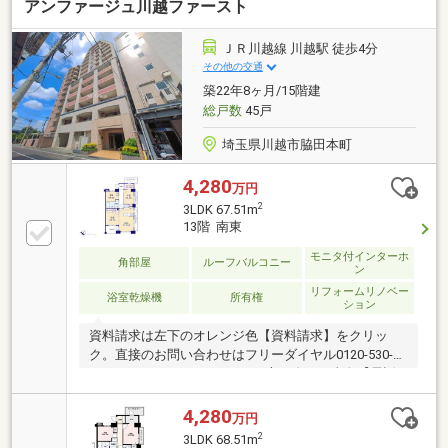
アンファージュ川越ファースト
ＪＲ川越線 川越駅 徒歩4分
その他の交通
築22年8ヶ月/15階建
総戸数
45戸
埼玉県川越市脇田本町
4,280
万円
2
3LDK 67.51m
13階 南東
モニタ付インターホ
角部屋
ルーフバルコニー
ン
リフォームリノベー
浴室乾燥機
所有権
ション
資料請求は左下のオレンジ色【資料請求】をクリッ
ク。直接のお問い合わせはフリーダイヤル0120-530-
077まで。（スマートフォンの方は右下の青色【電話
で問い合わせ】をクリック）☆テレビで紹介された
【やどかリッチ】使えます！豊かに過ごすには【イン
4,280
万円
テリア】家具や家電と【エクステリア】カーポートや
2
3LDK 68.51m