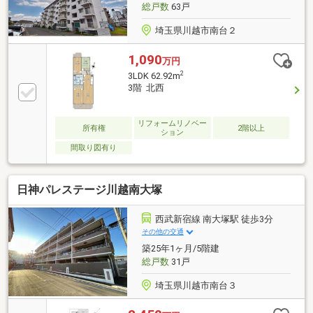
総戸数
63戸
埼玉県川越市南台２
1,090
万円
2
3LDK 62.92m
3階 北西
リフォームリノベー
所有権
2階以上
ション
間取り図有り
日神パレステージ川越南大塚
西武新宿線 南大塚駅 徒歩3分
その他の交通
築25年1ヶ月/5階建
総戸数
31戸
埼玉県川越市南台３