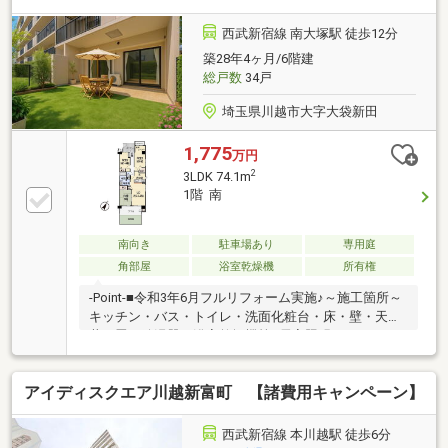
校・スーパー徒歩4分！便利な立地■多彩なお店が揃う
ザ・マーケットプレイスまで徒歩4分など☆お問い合
西武新宿線 南大塚駅 徒歩12分
わせは、画面上【資料請求】ボタン、もしくは【0120-
築28年4ヶ月/6階建
59-3611（通話無料）まで！
総戸数
34戸
埼玉県川越市大字大袋新田
1,775
万円
2
3LDK 74.1m
1階 南
南向き
駐車場あり
専用庭
角部屋
浴室乾燥機
所有権
-Point-■令和3年6月フルリフォーム実施♪～施工箇所～
キッチン・バス・トイレ・洗面化粧台・床・壁・天
井・畳・給湯器・浴室乾燥機等■居室照明・エアコン1
台付での売買が可能です！■テラス・専用庭付き♪三方
角部屋の開放感と専用ポーチ・専用バルコニーの１階
アイディスクエア川越新富町 【諸費用キャンペーン】
住戸-物件の特徴-■3方からの採光、あたたかな陽光に
包まれる南向き■大通りから離れた角住戸。車等の騒
音も気になりません。-住環境-■生活シーンを彩る快適
西武新宿線 本川越駅 徒歩6分