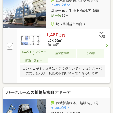
西武新宿線 南大塚駅 徒歩1分
ムキッチン◇ライフインフォメーション◇・いなげや
その他の交通
川越南大塚駅前店 約徒歩2分・セブンイレブン 川越
築45年10ヶ月/地上7階地下1階建
南大塚駅南口店 約徒歩1分・やしまクリニック 約
総戸数
36戸
徒歩3分〈担当〉五味
埼玉県川越市南台３
1,480
万円
2
1LDK 55m
1階 南西
モニタ付インターホ
浴室乾燥機
所有権
ン
間取り図有り
コンビニがすぐ近所はすごく嬉しいですよね！ スーパ
ーの買い忘れや、夜食のお買い物もできちゃいます
ね。 朝はコーヒーやカフェラテを買って出勤してみて
はいかがですか？【弊社では以下の５つをお客様にお
約束いたします】1.物件の善し悪しは全て正直にお話
パークホームズ川越新富町アドーア
しします。2.無理な売り込みや契約の催促、突然の訪
問等、しつこい営業は一切行いません。3.契約したら
終わりではなくお引き渡し後、お引越し後もお客様の
西武新宿線 本川越駅 徒歩1分
パートナーであること。 4.ウソやおとり広告は一切使
その他の交通
いません。(データ更新は迅速に行います。）5.お客様