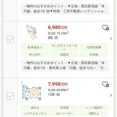
－物件のおすすめポイント－▼立地・西武新宿線「本
川越」徒歩1分 他▼特徴・三井不動産レジデンシャル
(株)旧分譲マンション・LD含む3室にバルコニーが面し
た間取り・リビングを見渡せる対面式キッチン(後方に
納戸有)・ペット飼育可能(規約制限有)・即お引渡し可
6,980
万円
能(残金精算後)▼設備・床暖房(LD部分)・浴室乾燥
2
2LDK 73.24m
機・温水洗浄便座・宅配ボックス▼周辺環境・ベルク
8階 西
川越東田町店 徒歩9分(約650m)・セブンイレブン本川
越駅東口店 徒歩1分(約80m)■ ご希望の住まい探しをお
モニタ付インターホ
駐車場あり
浴室乾燥機
ン
手伝いします ━━━━━・・・物件の詳細・ご相談は
即入居可
床暖房
所有権
お気軽にお問い合わせください。
－物件のおすすめポイント－▼立地・西武新宿線「本
川越」徒歩1分・東武東上線「川越」徒歩12分／「川
越市」徒歩8分▼特徴・三井不動産レジデンシャル(株)
旧分譲・回遊性のあるアイランドキッチン、パントリ
ー有・手洗いカウンター付のトイレ・ペット飼育可能
7,998
万円
(細則有／足洗い場有)・防犯面に配慮されたオートロ
2
3LDK 69.89m
ック付▼設備・床暖房(LD)・浴室乾燥機・宅配ボック
13階 南
ス▼周辺環境・クレアモール 徒歩7分(約500m)・丸広
百貨店川越店 徒歩4分(約260m)■ ご希望の住まい探し
をお手伝いします ━━━━━・・・物件の詳細・ご相
南向き
所有権
ペット相談可
談はお気軽にお問い合わせください。
システムキッチン
エレベーター
2階以上