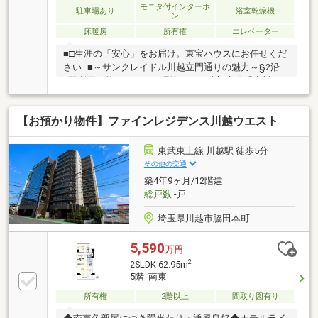
モニタ付インターホ
駐車場あり
浴室乾燥機
ン
床暖房
所有権
エレベーター
■□生涯の「安心」をお届け。東宝ハウスにお任せくだ
さい□■～サンクレイドル川越立門通りの魅力～§2沿線
3駅利用可能なアクセス環境 ・西武新宿線「本川
越」駅まで徒歩13分 ・東武東上線「川越市」駅まで
徒歩16分/「川越」駅まで徒歩20分§ライフスタイルに
【お預かり物件】ファインレジデンス川越ウエスト
合わせて自由にアレンジできる間取り ・作業スペー
スや納戸として活用できるサービスルーム ・LDKの
続き間として活用可能な洋室 ・2つのウォークイン
東武東上線 川越駅 徒歩5分
クローゼット§生活にゆとりを生み出す設備 ・浴室
その他の交通
乾燥機・食器洗乾燥機 ・床暖房 ・温水洗浄便座§
築4年9ヶ月/12階建
周辺環境・コープみらいミニコープ仲町店 徒歩5分
総戸数
-戸
埼玉県川越市脇田本町
5,590
万円
2
2SLDK 62.95m
5階 南東
所有権
2階以上
間取り図有り