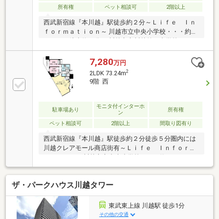
所有権
ペット相談可
2階以上
の諸条件あり
西武新宿線『本川越』駅徒歩約２分～Ｌｉｆｅ Ｉｎ
ｆｏｒｍａｔｉｏｎ～ 川越市立中央小学校・・・約４
７０ｍ（徒歩約６分） 川越市立川越第一中学校・・・
約９４０ｍ（徒歩約１２分） 西武本川越ペペ・・・約
１２０ｍ（徒歩約２分） ファミリーマート本川越駅前
7,280
万円
店・・・約６０ｍ（徒歩約１分） 丸広百貨店川越
2
2LDK 73.24m
店・・・約２５０ｍ（徒歩約４分）
9階 西
モニタ付インターホ
駐車場あり
所有権
ン
ペット相談可
2階以上
間取り図有り
西武新宿線『本川越』駅徒歩約２分徒歩５分圏内には
川越クレアモール商店街有～Ｌｉｆｅ Ｉｎｆｏｒｍ
ａｔｉｏｎ～ 川越市立中央小学校・・・約４７０ｍ
（徒歩約６分） 川越市立川越第一中学校・・・約９４
０ｍ（徒歩約１２分） 西武本川越ペペ・・・約１２０
ザ・パークハウス川越タワー
ｍ（徒歩約２分） ファミリーマート本川越駅前
店・・・約６０ｍ（徒歩約１分） 丸広百貨店川越
店・・・約２５０ｍ（徒歩約４分）
東武東上線 川越駅 徒歩1分
その他の交通