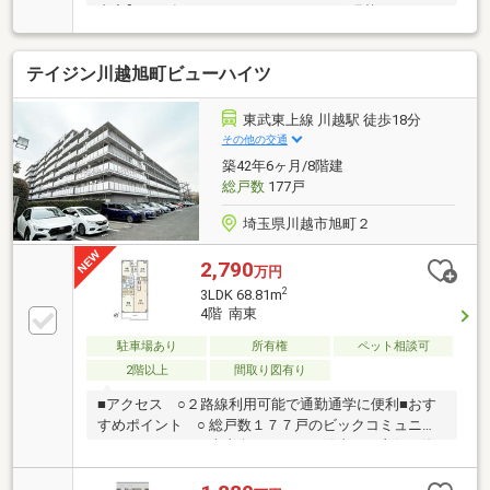
内容】2026年9月クロス・フローリング張替、キッチ
ン・ユニットバス・トイレ・洗面台交換電気設備・建
具・給湯器・洗濯防水パン・浴室換気乾燥暖房機交
テイジン川越旭町ビューハイツ
換、ハウスクリーニング 他【周辺環境】・霞ヶ関東
小学校…徒歩12分・霞ヶ関東中学校…徒歩9分・ファミ
リーマート…徒歩8分・ベルク…徒歩19分頭金や諸費用
東武東上線 川越駅 徒歩18分
を始め、計画的な月々のお支払いに至るまで丁寧にご
その他の交通
説明させて頂きます。提携銀行にて住宅ローン金利の
築42年6ヶ月/8階建
大幅優遇もございます。有中国籍員工中文対応！代理
総戸数
177戸
貸款（没有永住・0首付可）
埼玉県川越市旭町２
2,790
万円
2
3LDK 68.81m
4階 南東
駐車場あり
所有権
ペット相談可
2階以上
間取り図有り
■アクセス ○２路線利用可能で通勤通学に便利■おす
すめポイント ○ 総戸数１７７戸のビックコミュニテ
ィー○ バルコニー南東向きにつき、陽当たり良好○ 使
い勝手の良い3ＬＤＫ○ ＬＤＫ約１３．７帖○ 専有面積
６８．８１平米○ 全居室収納あり○ ウォークインクロ