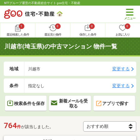
NTTグループ運営の不動産総合サイト goo住宅・不動産
1
0
0
0
最近検索した条件
最近見た物件
保存した条件
お気に入り
川越市(埼玉県)の中古マンション 物件一覧
地域
変更する
川越市
条件
変更する
指定なし
新着メールを受
検索条件を保存
アプリで探す
取る
764
件
が該当しました。