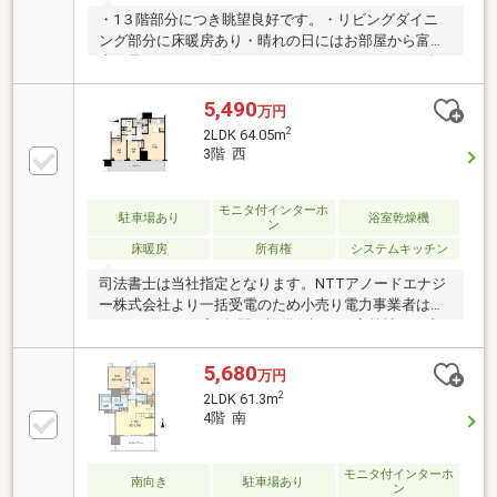
・1３階部分につき眺望良好です。・リビングダイニ
ング部分に床暖房あり・晴れの日にはお部屋から富士
山が見えます。※天候によります。・キッチンには食
洗器が付いており、お料理しやすい仕様となっており
ます。・廊下にクローゼット・クローク造作・南向き
5,490
万円
バルコニーのため、陽当たり良好です。・構造：鉄筋
2
2LDK 64.05m
コンクリート造15階建て・築年数：令和元年10月・エ
3階 西
レベーターあり (2基)・宅配ボックスがあります・ペ
ット飼育可能(細則あり) □ リフォーム内容（2026年
8月下旬完了予定）・壁、天井クロス張替え（全
モニタ付インターホ
駐車場あり
浴室乾燥機
ン
室）・フローリング上張り（全室）・ハウスクリーニ
床暖房
所有権
システムキッチン
ング
司法書士は当社指定となります。NTTアノードエナジ
ー株式会社より一括受電のため小売り電力事業者は変
更できません。◆3年間の設備保証つき◆弊社から直
接ご購入いただいたお客様には、指定設備の故障時に
修理費用を軽減する「あんしん保証」サービスをご用
5,680
万円
意しております。※保証内容の制限・保証限度額の設
2
2LDK 61.3m
定あり◆設備トラブルの問い合わせを24時間受付対応
4階 南
◆成約されたお客様には、突発的な設備トラブルに対
応する「駆けつけ」サービスを提供しております。24
時間365日コールセンター対応、30分以内の一次応急
モニタ付インターホ
南向き
駐車場あり
ン
処置を無料で実施。※対象期間・対象者・対象設備等