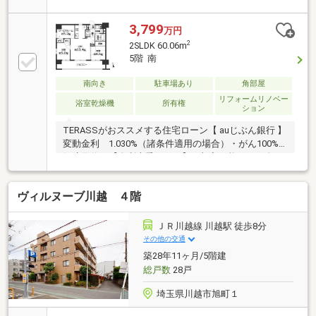
う、リフォーム後のお引渡し■家事の負担を軽減す
る、食洗機付きキッチン■衣類や季節物も収納できる
3,799
万円
ウォークインクローゼット■大切なペットと一緒に過
2
2SLDK 60.06m
ごせるマンション■スーパー・コンビニまで徒歩2分圏
5階 南
内でお買物も便利
南向き
駐車場あり
角部屋
リフォームリノベー
浴室乾燥機
所有権
ション
TERASSがおススメする住宅ローン【 auじぶん銀行 】
変動金利 1.030%（諸条件適用の場合）・がん100%
保障団信が【金利上乗せなし】で加入可能！・頭金0
円でも可能！・諸費用も、物件価格の10%までは融資
可能！※2026年8月現在■スーパーまで徒歩3分♪■和室
ヴィルヌーブ川越 ４階
がLDに隣接し、続き間としても利用可能■約5.2帖の納
戸は窓・WIC付【リフォーム内容】○新規交換：キッチ
ン、浴室乾燥機、ユニットバス、 洗面化粧台、温水洗
ＪＲ川越線 川越駅 徒歩8分
浄機能付トイレ、洗濯機防水パン、建具○張替：クロ
その他の交通
ス、フローリング、CF、襖○畳表替○シーリングライト
築28年11ヶ月/5階建
取付、ダウンライト設置、カーテンレール交換他
総戸数
28戸
埼玉県川越市旭町１