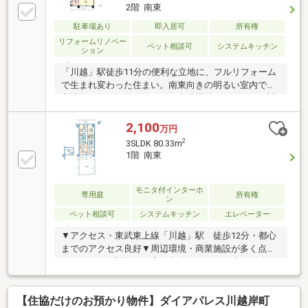
2階 南東
駐車場あり
即入居可
所有権
リフォームリノベー
ペット相談可
システムキッチン
ション
「川越」駅徒歩11分の便利な立地に、フルリフォーム
で生まれ変わった住まい。南東向きの明るい室内で、
心地よい毎日が始まります。食洗機付きのフラット対
面キッチンが家事の時間を短縮し、その分、家族やペ
ットとの時間をもっと大切に。豊富な収納ですっきり
2,100
万円
と片付く空間を保ちやすく、オートロックを備えた安
2
3SLDK 80.33m
心の住環境も魅力。利便性と快適性、そしてペットと
1階 南東
暮らす楽しさを兼ね備えた一邸です。
モニタ付インターホ
専用庭
所有権
ン
ペット相談可
システムキッチン
エレベーター
▼アクセス・東武東上線「川越」駅 徒歩12分・都心
までのアクセス良好▼周辺環境・商業施設が多く点在
するエリア▼対象不動産・南東向き住戸・専有面積：
80.33㎡の3LDKタイプの間取・バルコニー面積：5.40
㎡・ペット飼育可（ただし規約による制限有）
【住協だけのお預かり物件】ダイアパレス川越岸町
▼LIFE INFORMATION○田中青果 川越仙波店・・・