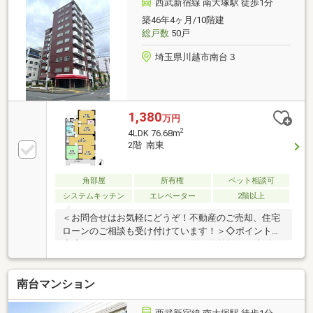
西武新宿線 南大塚駅 徒歩1分
築46年4ヶ月/10階建
総戸数
50戸
埼玉県川越市南台３
1,380
万円
2
4LDK 76.68m
2階 南東
角部屋
所有権
ペット相談可
システムキッチン
エレベーター
2階以上
＜お問合せはお気軽にどうぞ！不動産のご売却、住宅
ローンのご相談も受け付けています！＞◇ポイント
◇◆スーパーやコンビニなどお買い物施設から内科や
歯科などの医療系施設まで揃った好立地◆大切なペッ
トと一緒に暮らせるマンション（細則有）◆2025年4
南台マンション
月フルリフォーム履歴有◆南東角部屋につき陽当り・
通風良好◆調湿機能があり、くつろぎ空間となる和室
付きの間取り◆作り置きが出来る3口コンロのシステ