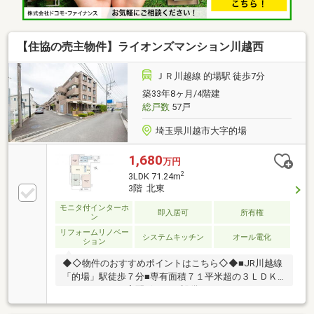
徒歩10分・川越市立砂中学校 徒歩9分・仙波河岸史
跡公園 徒歩6分
【住協の売主物件】ライオンズマンション川越西
ＪＲ川越線 的場駅 徒歩7分
築33年8ヶ月/4階建
総戸数
57戸
埼玉県川越市大字的場
1,680
万円
2
3LDK 71.24m
3階 北東
モニタ付インターホ
即入居可
所有権
ン
リフォームリノベー
システムキッチン
オール電化
ション
◆◇物件のおすすめポイントはこちら◇◆■JR川越線
「的場」駅徒歩７分■専有面積７１平米超の３ＬＤＫ■
オートロック、宅配ボックス設備あり■ベルク、マー
ケットプレイス、コーナンなど、毎日のお買い物に便