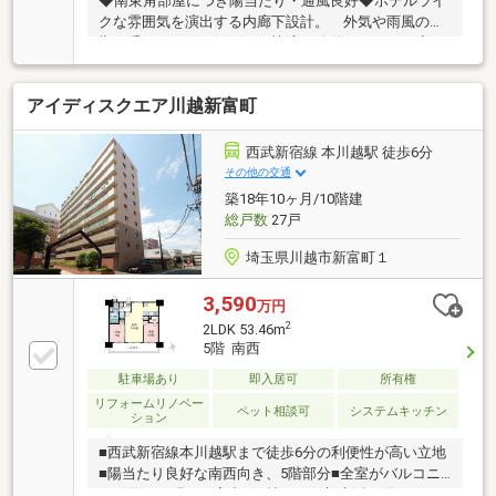
◆南東角部屋につき陽当たり・通風良好◆ホテルライ
クな雰囲気を演出する内廊下設計。 外気や雨風の影
響を受けにくく、住戸まで快適に移動できます。◆ウ
ニクス川越まで徒歩3分◆全フローリングにフロアコ
ーティングあり◆エコカラット・ピクチャーレール◆
アイディスクエア川越新富町
キッチン天板にハイブリッドコーキングあり
西武新宿線 本川越駅 徒歩6分
その他の交通
築18年10ヶ月/10階建
総戸数
27戸
埼玉県川越市新富町１
3,590
万円
2
2LDK 53.46m
5階 南西
駐車場あり
即入居可
所有権
リフォームリノベー
ペット相談可
システムキッチン
ション
■西武新宿線本川越駅まで徒歩6分の利便性が高い立地
■陽当たり良好な南西向き、5階部分■全室がバルコニ
ーに面した明るい室内■気持ちよく新生活を送れるよ