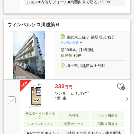
ション■内装リフォーム■南西向きで明るい3LDK
ウィンベルソロ川越第６
東武東上線 川越駅 徒歩12分
その他の交通
築38年4ヶ月/5階建
総戸数
80戸
埼玉県川越市富士見町
330
万円
2
ワンルーム 15.39m
1階 東
モニタ付インターホ
所有権
ペット相談可
ン
システムキッチン
宅配ボックス
間取り図有り
■おすすめポイント・川越駅まで徒歩16分♪・防音断熱