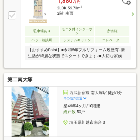
1,880
万円
ーゼット等収納充実○ スーパー・コンビニ・ドラッグ
2
2LDK 56.73m
ストア近く、住環境良好○ ペットと暮らせるマンショ
2階 南西
ン（細則有）■リフォーム内容（令和8年9月完了予
定）○ 新規交換：システムキッチン、ユニットバ
ス 洗面化粧台、トイレ、建具、配管更新
モニタ付インターホ
駐車場あり
所有権
ン
○ 新規貼替：クロス全室、床材○ ハウスクリーニング
ペット相談可
システムキッチン
エレベーター
【おすすめPoint】■令和5年フルリフォーム履歴有♪新
生活が綺麗な状態でスタートできます♪■大切な家族と
一緒に暮らせるペット可マンション♪■小学校徒歩10分
につき、お子様も無理なく通えます♪■幼稚園まで徒歩
4分！毎日の送り迎えもスムーズです♪■スーパーやコ
第二南大塚
ンビニ・ドラッグストアなどが揃った便利な立地♪■公
園まで徒歩4分でお子様とのお散歩や遊び場にすぐに
行けるのはうれしいポイントです♪■国道16号線、254
西武新宿線 南大塚駅 徒歩1分
号線が近く、多方面にアクセス良好♪【リフォーム内
その他の交通
容】（令和8年2月中旬）ハウスクリーニング（令和5
築46年4ヶ月/10階建
年）フルリフォーム
総戸数
50戸
埼玉県川越市南台３