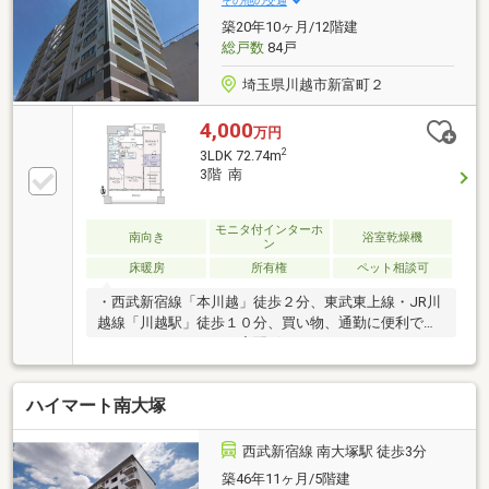
その他の交通
カイデッキやラウンジ、ゴルフシュミレーターなど共
築20年10ヶ月/12階建
用施設が充実■収納スペース充実（SIC・WIC等）■イ
総戸数
84戸
ンターネット対応で在宅ワークにも便利
埼玉県川越市新富町２
4,000
万円
2
3LDK 72.74m
3階 南
モニタ付インターホ
南向き
浴室乾燥機
ン
床暖房
所有権
ペット相談可
・西武新宿線「本川越」徒歩２分、東武東上線・JR川
越線「川越駅」徒歩１０分、買い物、通勤に便利で
す。・オートロック、宅配ボックス・アウトフレーム
工法、間口８ｍ超、浴室換気乾燥機、床暖房（リビン
グダイニング）・ペット飼育可（飼育細則あり）
ハイマート南大塚
西武新宿線 南大塚駅 徒歩3分
築46年11ヶ月/5階建