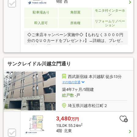
9階 西
モニタ付インターホ
駐車場あり
角部屋
ン
リフォームリノベー
即入居可
所有権
ション
◇ご来店キャンペーン実施中◇【もれなく３０００円
分のＱＵＯカードをプレゼント♪】→詳細は、プレゼン
ト情報を参照下さい。『マンションレポート』〇水回
り新規交換、アフターサービス保証付きです。〇宅配
BOX完備で留守でも安心です。〇教育施設や買い物施
サンクレイドル川越立門通り
設近く、住み良い立地です。【歴史と文化が息づく
街、川越】都心から約30分。蔵造りの街並みに「時の
鐘」が響く川越は、江戸の面影を今に伝える小江戸で
西武新宿線 本川越駅 徒歩13分
す。。詳細、内覧、ご購入後を想定したライフプラン
その他の交通
等、お気軽に東宝ハウスライフソリューションズグル
築4年7ヶ月/5階建
ープ 株式会社東宝ハウス川口 営業1課 【0120-
総戸数
-戸
104-861】まで！
埼玉県川越市松江町２
3,480
万円
2
1SLDK 55.24m
4階 北東