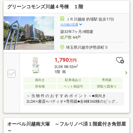
利な施設が充実■小・中学校、保育園などが徒歩圏内
グリーンコモンズ川越４号棟 １階
に揃う住環境◆◇新規内装リフォーム実施予定（令和
8年6月中旬完了済み）◇◆■新規交換／システムキッ
チン、トイレ、洗面化粧台、浴室乾燥機付きユニット
ＪＲ川越線 的場駅 徒歩17分
バス■和室／畳表替え、襖・障子貼替え■その他／全室
その他の交通
フローリング張替え、壁・天井クロス貼換え 等
築32年7ヶ月/8階建
総戸数
64戸
埼玉県川越市伊勢原町５
1,790
万円
2
2LDK 88.52m
1階 南
南向き
駐車場あり
専用庭
所有権
ペット相談可
間取り図有り
～ 当 物 件 の お す す め ポ イ ン ト ～■南向き
2LDK+書斎+パティオ+専用庭■全8棟360棟のビッグコ
ミュニティ■豊かな縁道が広がる広々とした敷地■ペッ
ト飼育可能です（細則有り）■WIC×2カ所で収納に便利
■開放感のあるLDK20帖■マルチに使える中庭パティオ
オーベル川越南大塚 ～フルリノベ済１階庭付き角部屋
■ゆとりある南側専用庭でガーデニングなども楽しめ
る■敷地内に公園がありファミリーにもおすすめ■小学
～