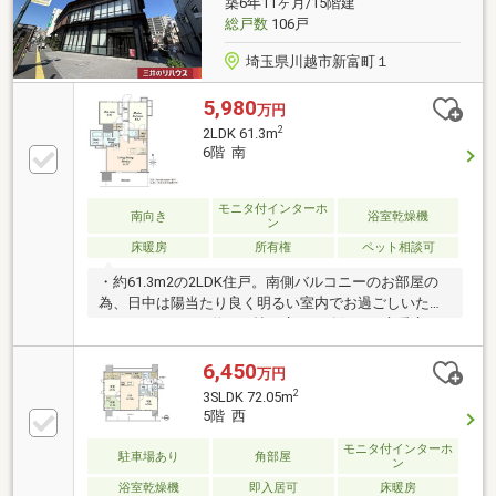
築6年11ヶ月/15階建
の個人情報は細心の注意を払って取り扱いします。
総戸数
106戸
埼玉県川越市新富町１
5,980
万円
2
2LDK 61.3m
6階 南
モニタ付インターホ
南向き
浴室乾燥機
ン
床暖房
所有権
ペット相談可
・約61.3m2の2LDK住戸。南側バルコニーのお部屋の
為、日中は陽当たり良く明るい室内でお過ごしいただ
けます。・LDKは約14.7帖の広さを確保。（床暖房・
エコカラット付き）対面式システムキッチン（食洗機
付き）を採用しているため、開放感のある空間で
6,450
万円
す。・浴室はゆとりある広さの1418サイズ。浴室換気
2
3SLDK 72.05m
乾燥機を採用。・豊富な収納が魅力のお部屋・ペット
5階 西
飼育可（飼育細則有）お散歩帰りに寄ることができる
足洗い場をご用意。
モニタ付インターホ
駐車場あり
角部屋
ン
浴室乾燥機
即入居可
床暖房