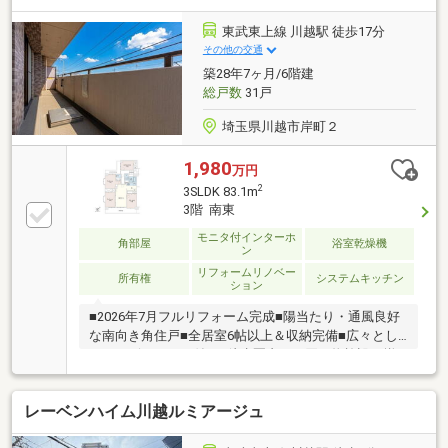
徒歩10分（約760m）○東武ストア 川越マイン
店・・・徒歩10分（約800m）○ウエルシア 川越岸町
東武東上線 川越駅 徒歩17分
店・・・徒歩9分（約670m）〇セブンイレブン 川越
その他の交通
岸町店・・・徒歩4分（約290m）
築28年7ヶ月/6階建
総戸数
31戸
埼玉県川越市岸町２
1,980
万円
2
3SLDK 83.1m
3階 南東
モニタ付インターホ
角部屋
浴室乾燥機
ン
リフォームリノベー
所有権
システムキッチン
ション
■2026年7月フルリフォーム完成■陽当たり・通風良好
な南向き角住戸■全居室6帖以上＆収納完備■広々とし
たサービスルーム付き■徒歩圏内にお買い物施設が揃
う快適エリア■幼稚園や保育園が近く、子育て世代に
おすすめ■ＪＲ・東武東上線「川越」駅まで徒歩17分
レーベンハイム川越ルミアージュ
の好立地など詳しくは住協入間支店までお問い合わせ
ください。当日の見学ご希望の方は、お電話いただけ