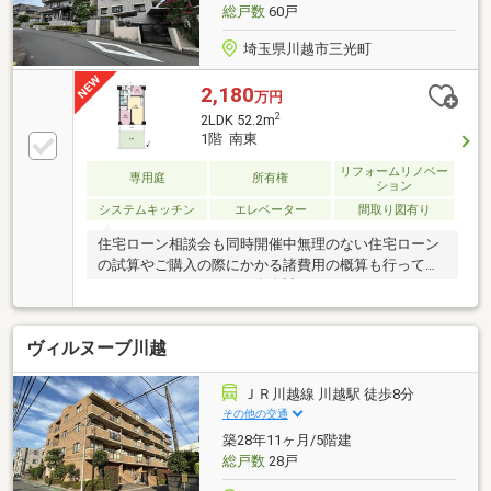
トします♪■ ■ ■ お問い合わせ番号■ ■ ■０４９３－６２
総戸数
60戸
－５２２３
埼玉県川越市三光町
2,180
万円
2
2LDK 52.2m
1階 南東
リフォームリノベー
専用庭
所有権
ション
システムキッチン
エレベーター
間取り図有り
住宅ローン相談会も同時開催中無理のない住宅ローン
の試算やご購入の際にかかる諸費用の概算も行ってお
ります。しっかりとした資金計画のアドバイスをさせ
て頂きますので、お気軽にご相談ください。お客様一
人一人に合わせたライフプランのご提案をさせていた
ヴィルヌーブ川越
だきます。資金計画、住宅ローン等についてもお気軽
にご相談ください。お問い合わせ、お待ちしておりま
す。
ＪＲ川越線 川越駅 徒歩8分
その他の交通
築28年11ヶ月/5階建
総戸数
28戸