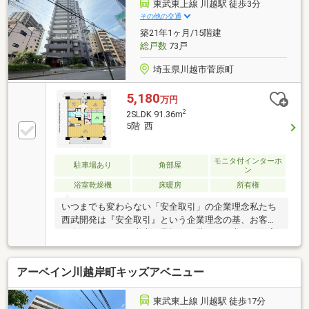
ますとスムーズにご案内が可能です。住協入間支店：
東武東上線 川越駅 徒歩3分
0120-38-6651（通話無料）
その他の交通
築21年1ヶ月/15階建
総戸数
73戸
埼玉県川越市菅原町
5,180
万円
2
2SLDK 91.36m
5階 西
モニタ付インターホ
駐車場あり
角部屋
ン
浴室乾燥機
床暖房
所有権
いつまでも変わらない「安全取引」の企業理念私たち
西武開発は『安全取引』という企業理念の基、お客様
の今だけではなく未来を見据えた暮らしを考え、住宅
のご提案をしています。また、子育て・教育・保険・
貯蓄など、お客様の日常に少しでも安心をお届けでき
アーベイン川越岸町キッズアベニュー
るようリフォーム事業や地域情報誌の発行、保険や霊
園事業など多角的に企業活動を行っております。地元
で暮らす方々を少しでも支えていけるようにと全社一
東武東上線 川越駅 徒歩17分