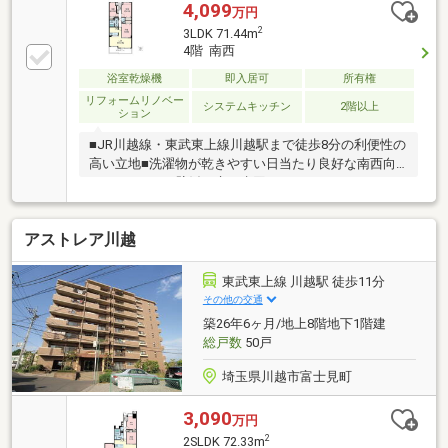
4,099
万円
2
3LDK 71.44m
4階 南西
浴室乾燥機
即入居可
所有権
リフォームリノベー
システムキッチン
2階以上
ション
■JR川越線・東武東上線川越駅まで徒歩8分の利便性の
高い立地■洗濯物が乾きやすい日当たり良好な南西向
きバルコニー■壁紙や床、水回りなどフルリフォーム
後のお引渡し■食洗機・浄水器を備えた対面カウンタ
ーキッチン■雨の日などに助かる浴室乾燥機、経済的
アストレア川越
な追い焚き付きバスルーム■不在が多いご家庭にも安
心！宅配ボックス付き■食品や日用品等が一挙に揃う
ウニクス川越まで徒歩6分など商業施設豊富
東武東上線 川越駅 徒歩11分
その他の交通
築26年6ヶ月/地上8階地下1階建
総戸数
50戸
埼玉県川越市富士見町
3,090
万円
2
2SLDK 72.33m