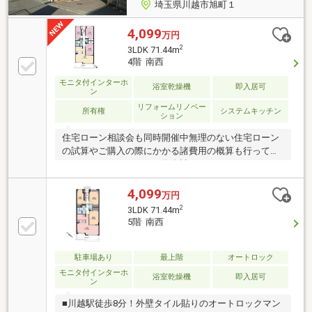
埼玉県川越市旭町１
4,099
万円
2
3LDK 71.44m
4階 南西
モニタ付インターホ
浴室乾燥機
即入居可
ン
リフォームリノベー
所有権
システムキッチン
ション
住宅ローン相談会も同時開催中無理のない住宅ローン
の試算やご購入の際にかかる諸費用の概算も行ってお
ります。しっかりとした資金計画のアドバイスをさせ
て頂きますので、お気軽にご相談ください。お客様一
人一人に合わせたライフプランのご提案をさせていた
4,099
万円
だきます。資金計画、住宅ローン等についてもお気軽
2
3LDK 71.44m
にご相談ください。お問い合わせ、お待ちしておりま
5階 南西
す。
駐車場あり
最上階
オートロック
モニタ付インターホ
浴室乾燥機
即入居可
ン
■川越駅徒歩8分！外壁タイル貼りのオートロックマン