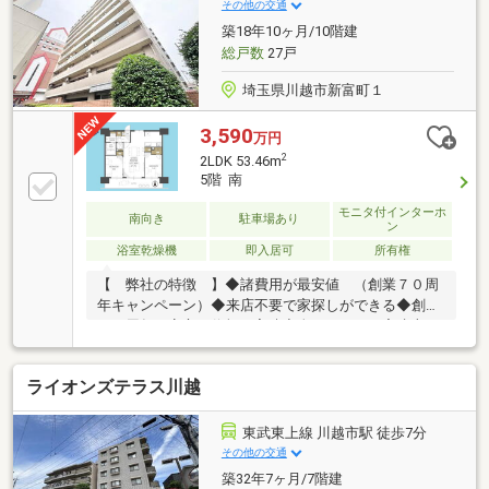
なロケーション♪南大塚駅徒歩12分・川越IC車4分～■
その他の交通
子育て世帯に嬉しい！小学校まで徒歩4分・お子様の
築18年10ヶ月/10階建
通学も安心
総戸数
27戸
埼玉県川越市新富町１
3,590
万円
2
2LDK 53.46m
5階 南
モニタ付インターホ
南向き
駐車場あり
ン
浴室乾燥機
即入居可
所有権
【 弊社の特徴 】◆諸費用が最安値 （創業７０周
年キャンペーン）◆来店不要で家探しができる◆創業
７０周年、安心と信頼の実績◆全スタッフが宅建士の
資格保有者◆提携ローン多数！低金利の銀行ご提案し
ます◆購入後のちょっとしたリフォームまで、自社施
ライオンズテラス川越
工で承ります＼＼納得の『手厚いサポート』をお約束
します／／戸建て、マンションどっちがいいの？月々
支払いがいくらになるの？私たちはどのくらいのロー
東武東上線 川越市駅 徒歩7分
ンが組めるの？車のローンがあるけど、ローン組める
その他の交通
の？♪どんな事も、業界１０年以上スタッフがサポー
築32年7ヶ月/7階建