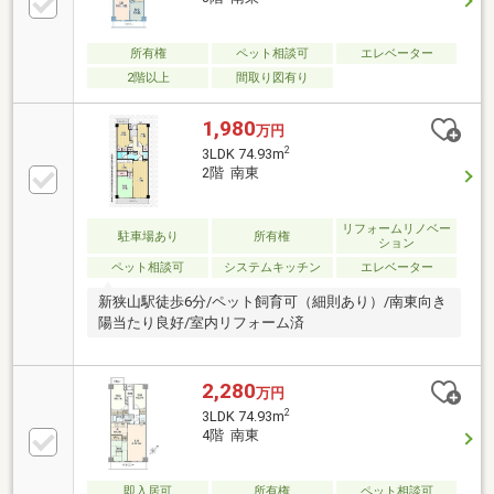
買い物がとっても便利！保育所やドラッグストア、公
園も徒歩圏内で子育て環境良好です。「見学カレンダ
ーから見学日設定していただけます」その他「お住み
所有権
ペット相談可
エレベーター
替え・相続・不動産売却」など、この機会にぜひお気
2階以上
間取り図有り
軽にご相談ください♪
1,980
万円
2
3LDK 74.93m
2階 南東
リフォームリノベー
駐車場あり
所有権
ション
ペット相談可
システムキッチン
エレベーター
新狭山駅徒歩6分/ペット飼育可（細則あり）/南東向き
陽当たり良好/室内リフォーム済
2,280
万円
2
3LDK 74.93m
4階 南東
即入居可
所有権
ペット相談可