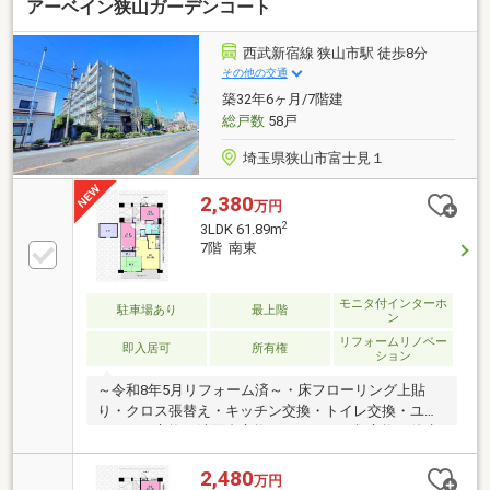
アーベイン狭山ガーデンコート
西武新宿線 狭山市駅 徒歩8分
その他の交通
築32年6ヶ月/7階建
総戸数
58戸
埼玉県狭山市富士見１
2,380
万円
2
3LDK 61.89m
7階 南東
モニタ付インターホ
駐車場あり
最上階
ン
リフォームリノベー
即入居可
所有権
ション
～令和8年5月リフォーム済～・床フローリング上貼
り・クロス張替え・キッチン交換・トイレ交換・ユニ
ットバス交換・洗面台交換・コンセント類交換 他水
回りなどすべて交換してきれいになっております。奇
麗になった室内をぜひご覧になってください！◆7階
2,480
万円