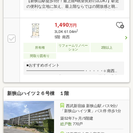
【新狭山駅徒歩5分！最上階×眺望良好の2LDK♪】駅近
の便利な立地に加え、最上階ならではの開放感と眺望
が魅力のお部屋です！◆ハウスクリーニング実施済み
（2026年8月4日実施）◆ご家族との会話を楽しみなが
らお料理ができる対面キッチンを備えた2LDK♪◆嬉し
1,490
万円
い宅配ボックスも完備！忙しい毎日の暮らしにも嬉し
2
3LDK 61.04m
い設備です。◆周辺には「ベルク」や「角上魚類」も
5階 南西
あり、お買い物にも便利！980万円で叶える、駅近＆
眺望良好な暮らし♪リフォーム工事の各種ご相談も承
リフォームリノベー
所有権
2階以上
ション
ります。ぜひ一度、現地をご覧ください！
間取り図有り
■おすすめポイント
━━━━━━━━━━━━━━━・・・・・○ 南西側
バルコニーのため明るいLDK○ トイレには快適な温水
洗浄便座付○ 内装リフォーム済（2024年9月） シス
テムキッチン交換 ユニットバス交換 洗面化粧台交
新狭山ハイツ２６号棟 １階
換 トイレ交換（ウォッシュレット付） クロス張
替 フローリング張替 建具交換 間取り交換 給湯
器交換（追炊機能付） ハウスクリーニング等・本物
西武新宿線 新狭山駅 バス9分/
件ご購入時にかかる諸費用、住宅ローン利用時の月々
「新狭山ハイツ東」バス停 停歩1分
の返済例等を記載した資金計画表を作成いたしま
築52年7ヶ月/5階建
す。・ご見学をご希望のお客様はお気軽にお問い合わ
総戸数
770戸
せください。