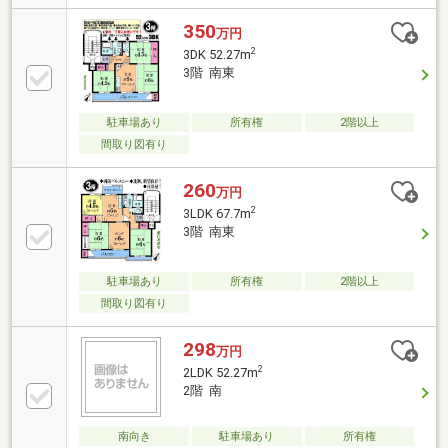
350
万円
2
3DK 52.27m
3階 南東
駐車場あり
所有権
2階以上
間取り図有り
260
万円
2
3LDK 67.7m
3階 南東
駐車場あり
所有権
2階以上
間取り図有り
298
万円
2
2LDK 52.27m
2階 南
南向き
駐車場あり
所有権