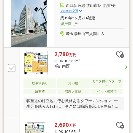
440m)・中原公園 徒歩3分(約220m)・ファミリーマー
西武新宿線 狭山市駅 徒歩7分
ト新狭山二丁目店 徒歩3分(約190m)■ ご希望の住まい
その他の交通
探しをお手伝いします ━━━━━・・・物件の詳細・
築19年2ヶ月/14階建
ご相談はお気軽にお問い合わせください。
総戸数
-戸
埼玉県狭山市入間川３
2,780
万円
2
3LDK 105.65m
4階 南西
モニタ付インターホ
駐車場あり
角部屋
ン
所有権
管理人常駐
ペット相談可
駅至近の好立地に佇む風格あるタワーマンション…一
歩足を踏み入れれば、そこには喧騒を忘れる静寂と
105㎡越えの広大な住空間が広がります！圧倒的な30
帖のLDKは扉を開けた瞬間、目に飛び込んでくるのは
光あふれる巨大空間！お子様が元気に走り回り、パパ
2,690
万円
はソファでゆっくりとくつろぎ、ママがキッチンから
2
4LDK 105.65m