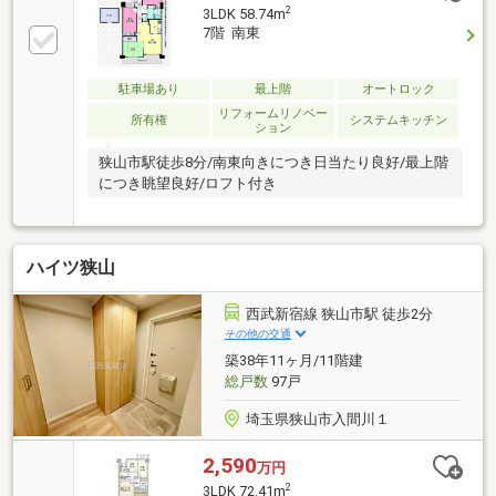
建てマンションの7階最上階です。上にお部屋はござ
2
3LDK 58.74m
いません！大変眺めの良いお部屋です。◆狭山市駅ま
7階 南東
でまっすぐ一本の道です。歩道もあり歩きやすい道の
りです。◆オートロック付きのマンションですので、
セキュリティが心配な方も安心です。◆ペットの飼育
駐車場あり
最上階
オートロック
不可となっております。◆当社の目の前のマンション
リフォームリノベー
所有権
システムキッチン
ション
です。いつでもご案内いたします！
狭山市駅徒歩8分/南東向きにつき日当たり良好/最上階
につき眺望良好/ロフト付き
ハイツ狭山
西武新宿線 狭山市駅 徒歩2分
その他の交通
築38年11ヶ月/11階建
総戸数
97戸
埼玉県狭山市入間川１
2,590
万円
2
3LDK 72.41m