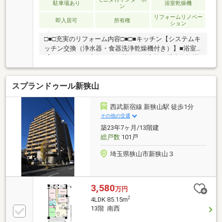
駐車場あり
浴室乾燥機
ン
リフォームリノベー
即入居可
所有権
ション
□■□充実のリフォーム内容□■□■キッチン【システムキ
ッチン交換（浄水器・食器洗浄乾燥機付き）】■浴室
【ユニットバス交換（追い焚き・浴室換気暖房乾燥機
付き）】■洗面室（洗面化粧台・洗濯用水栓・洗濯用
防水パン・換気扇交換）■トイレ（温水洗浄便座一体
スプランドゥール新狭山
型便器に交換）■照明器具交換■建具交換■スイッチコ
ンセント交換■給湯器交換■分電盤交換■フローリング
貼（LDK・洋室全室・廊下）■フロアタイル貼（玄関・
西武新宿線 新狭山駅 徒歩1分
洗面室・トイレ）■クロス貼■ハウスクリーニング
その他の交通
□■□■□■□■□■□■□■□■詳しくは西武開発・狭山店
築23年7ヶ月/13階建
【0120-935-983】までお気軽にお問い合わせ下さいま
総戸数
101戸
せ！
埼玉県狭山市新狭山３
3,580
万円
2
4LDK 85.15m
13階 南西