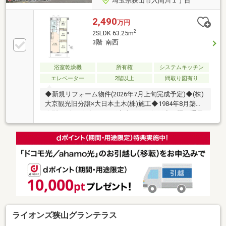
埼玉県狭山市入間川１丁目
2,490
万円
2
2SLDK 63.25m
3階 南西
浴室乾燥機
所有権
システムキッチン
エレベーター
2階以上
間取り図有り
◆新規リフォーム物件(2026年7月上旬完成予定)◆(株)
大京観光旧分譲×大日本土木(株)施工◆1984年8月築◆
縦型リビングダイニング◆南西向き住戸◆日照・通風
良好◆お料理に集中できる壁付けキッチン◆ユニット
バス・浴室換気暖房乾燥機あり◆24時間換気システム
あり◆TVモニター付きインターホン◆約5.5帖・約5.2
帖・約5.0帖のの洋室◆全居室収納設備あり◆(株)大京
アステージ日勤管理
ライオンズ狭山グランテラス