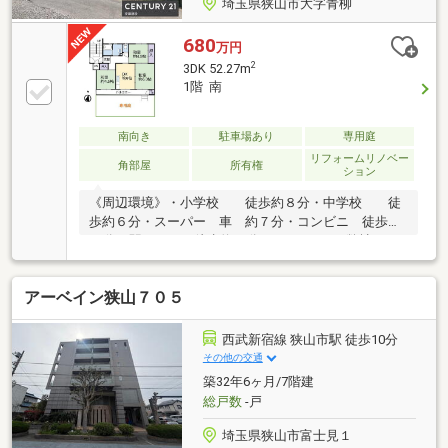
埼玉県狭山市大字青柳
680
万円
2
3DK 52.27m
1階 南
南向き
駐車場あり
専用庭
リフォームリノベー
角部屋
所有権
ション
《周辺環境》・小学校 徒歩約８分・中学校 徒
歩約６分・スーパー 車 約７分・コンビニ 徒歩約
14分・駅 徒歩約28分■リフォームも弊社にて
工事可能！中古戸建の紹介から購入、リフォームまで
すべて弊社でおまとめ完結対応致します。中古戸建の
アーベイン狭山７０５
下見や購入検討時、気になった点があった際ご相談く
ださい。■住宅ローンに自信あり！センチュリー21安
藤建設なら提携銀行にて住宅ローン金利の大幅優遇が
西武新宿線 狭山市駅 徒歩10分
ございます。【他社さまで住宅ローンを組めなかった
その他の交通
方も是非ご相談ください】■『住宅FPツール』を使用
築32年6ヶ月/7階建
した１０分でできる資金計画シミュレーション無料
総戸数
-戸
埼玉県狭山市富士見１