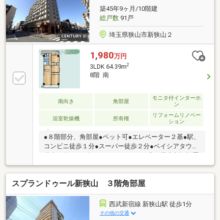
す。※対象期間：物件引き渡し日から1年後の月末まで
築45年9ヶ月/10階建
※対象者・対象設備・その他諸条件あり
総戸数
91戸
埼玉県狭山市新狭山２
1,980
万円
2
3LDK 64.39m
8階 南
モニタ付インターホ
南向き
角部屋
ン
リフォームリノベー
浴室乾燥機
所有権
ション
●８階部分、角部屋●ペット可●エレベーター２基●駅、
コンビニ徒歩１分●スーパー徒歩２分●ベイシアタウン
徒歩９分○2026年6月フルリフォーム完了予定新規設置
の充実設備：浴室乾燥機、ＬＤＫエアコン、全室照
明、レースカーテン等その他：水回り交換、クロス張
スプランドゥール新狭山 ３階角部屋
替え、フロア貼り、エアコン配管、防水パン交換、ス
イッチコンセント交換等■住宅ローンに自信あり！セ
ンチュリー21安藤建設なら提携銀行にて住宅ローン金
西武新宿線 新狭山駅 徒歩1分
利の大幅優遇がございます。【他社さまで住宅ローン
その他の交通