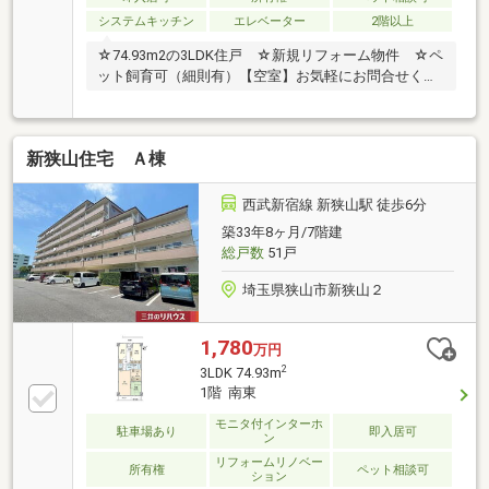
システムキッチン
エレベーター
2階以上
☆74.93m2の3LDK住戸 ☆新規リフォーム物件 ☆ペ
ット飼育可（細則有）【空室】お気軽にお問合せくだ
さい♪
新狭山住宅 Ａ棟
西武新宿線 新狭山駅 徒歩6分
築33年8ヶ月/7階建
総戸数
51戸
埼玉県狭山市新狭山２
1,780
万円
2
3LDK 74.93m
1階 南東
モニタ付インターホ
駐車場あり
即入居可
ン
リフォームリノベー
所有権
ペット相談可
ション