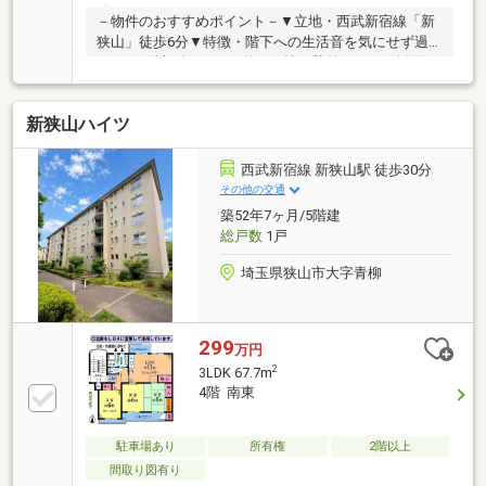
－物件のおすすめポイント－▼立地・西武新宿線「新
狭山」徒歩6分▼特徴・階下への生活音を気にせず過
ごせる1階部分・LDKは約15.0帖、壁付キッチン採用・
不在時も荷物を受け取れる宅配ボックス有・即引渡し
可能(残金精算後)▼令和7年5月室内リフォーム済【交
新狭山ハイツ
換】キッチン、浴室、トイレ 等【その他】壁・天井ク
ロス貼替、ハウスクリーニング 他▼周辺環境・ベイシ
アタウン新狭山店 徒歩3分(約200m)※管理費は令和8年
西武新宿線 新狭山駅 徒歩30分
10月より13500円に改定予定■ ご希望の住まい探しを
その他の交通
お手伝いします ━━━━━・・・物件の詳細・ご相談
築52年7ヶ月/5階建
はお気軽にお問い合わせください。
総戸数
1戸
埼玉県狭山市大字青柳
299
万円
2
3LDK 67.7m
4階 南東
駐車場あり
所有権
2階以上
間取り図有り