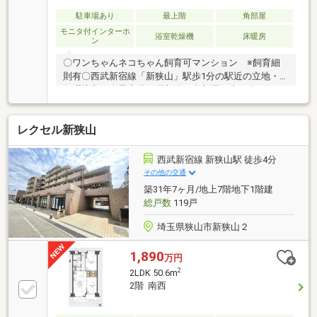
駐車場あり
最上階
角部屋
モニタ付インターホ
浴室乾燥機
床暖房
ン
〇ワンちゃんネコちゃん飼育可マンション ※飼育細
則有〇西武新宿線「新狭山」駅歩1分の駅近の立地・
住環境良好〇最上階13階部分の角部屋・南西向きのた
め、陽当たり・眺望良好！〇オートロック及び宅配ボ
ックス完備、セキュリティ性充実！〇バルコニーから
レクセル新狭山
富士山、航空祭、夏場は花火が眺められます。〇2025
年以降にシステムキッチン、浴室、トイレ、給湯器交
換済〇LDK内に床暖房完備、収納豊富なウォークイン
西武新宿線 新狭山駅 徒歩4分
クローゼット付〇各住戸地下1階に収納豊富なトラン
その他の交通
クルームがございます。○キッチンには食洗機、浴室
築31年7ヶ月/地上7階地下1階建
には浴室換気乾燥機完備！○徒歩圏にスーパー、ドラ
総戸数
119戸
ッグストア、コンビニ、病院が揃った住環境良好な立
地
埼玉県狭山市新狭山２
1,890
万円
2
2LDK 50.6m
2階 南西