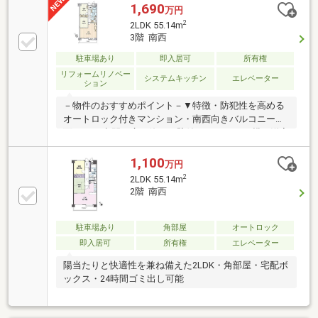
1,690
万円
2
2LDK 55.14m
3階 南西
駐車場あり
即入居可
所有権
リフォームリノベー
システムキッチン
エレベーター
ション
－物件のおすすめポイント－▼特徴・防犯性を高める
オートロック付きマンション・南西向きバルコニーが
面すLD・空間を広く使える壁付キッチン・LD横の洋室
は多用途に活用可能・各洋室にクローゼット付き・24
時間ゴミ出し可能▼2026年3月室内リフォーム済【交
1,100
万円
換】キッチン、UB、洗面化粧台、トイレ、建具【張
2
2LDK 55.14m
替】全室クロス、床材【その他】ハウスクリーニング
2階 南西
▼周辺環境・ローソン狭山富士見2丁目店 徒歩3分(約
240m)・サンドラッグ狭山店 徒歩10分(約750m)■ ご希
望の住まい探しをお手伝いします ━━━━━・・・物
駐車場あり
角部屋
オートロック
件の詳細・ご相談はお気軽にお問い合わせください。
即入居可
所有権
エレベーター
陽当たりと快適性を兼ね備えた2LDK・角部屋・宅配ボ
ックス・24時間ゴミ出し可能