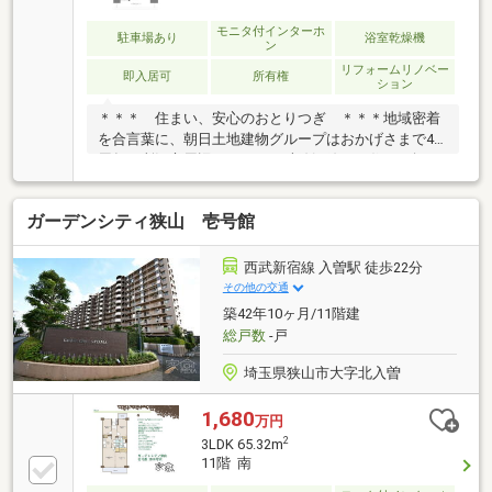
モニタ付インターホ
駐車場あり
浴室乾燥機
ン
リフォームリノベー
即入居可
所有権
ション
＊＊＊ 住まい、安心のおとりつぎ ＊＊＊地域密着
を合言葉に、朝日土地建物グループはおかげさまで42
周年。所沢市周辺エリア・西武線沿線のお住まい探し
は「朝日土地建物 所沢支店」にお任せください。「ネ
ットでは分からない雰囲気を知りたい」「頭金が少な
ガーデンシティ狭山 壱号館
くても購入できる？」「住み替えは何から始めればい
いの？」そんな疑問や不安も、経験豊富な有資格スタ
ッフが丁寧にサポートいたします。広告未掲載物件や
西武新宿線 入曽駅 徒歩22分
最新情報も多数ご用意。物件レポートをご提供し、当
その他の交通
日のご見学・無料送迎も対応可能です。お問い合わせ
築42年10ヶ月/11階建
は【所沢支店 営業2課 フリーダイヤル 0120-27-0442】
総戸数
-戸
まで。
埼玉県狭山市大字北入曽
1,680
万円
2
3LDK 65.32m
11階 南