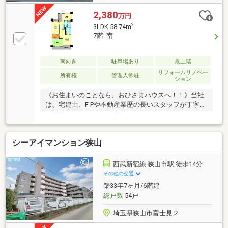
2,380
万円
2
3LDK 58.74m
7階 南
南向き
駐車場あり
最上階
リフォームリノベー
所有権
管理人常駐
ション
《お住まいのことなら、おひさまハウスへ！！》当社
は、宅建士、F Pや不動産業歴の長いスタッフが丁寧に
ご対応いたします！！融資のサポートもお任せくださ
い！！平日、時間外もご予約頂ければご見学・ご案内
可能です！！資料請求は、オレンジバナーよりお問い
シーアイマンション狭山
合わせください。見学予約は【0493-35-3025】までお
気軽にお電話ください！！（※スマートフォンの方は
青いバナーから、お問い合わせ頂けます。）
西武新宿線 狭山市駅 徒歩14分
その他の交通
築33年7ヶ月/6階建
総戸数
54戸
埼玉県狭山市富士見２