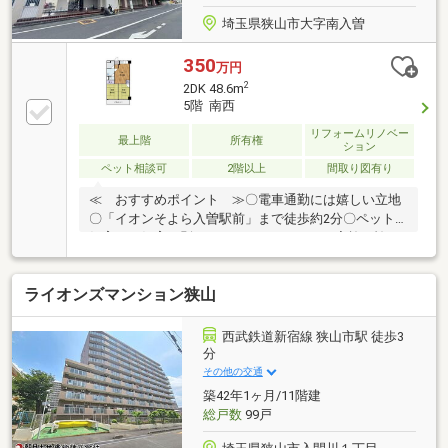
ュレーション無料
埼玉県狭山市大字南入曽
350
万円
2
2DK 48.6m
5階 南西
リフォームリノベー
最上階
所有権
ション
ペット相談可
2階以上
間取り図有り
≪ おすすめポイント ≫〇電車通勤には嬉しい立地
〇「イオンそよら入曽駅前」まで徒歩約2分〇ペット
飼育可（飼育細則あり）R7.6月リフォーム実施・襖、
障子張替・シャワー設置・風呂釜撤去
ライオンズマンション狭山
西武鉄道新宿線 狭山市駅 徒歩3
分
その他の交通
築42年1ヶ月/11階建
総戸数
99戸