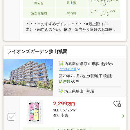
モニタ付インターホ
南向き
最上階
ン
リフォームリノベー
浴室乾燥機
所有権
ション
＊＊＊＊おすすめポイント＊＊＊＊■最上階（11
階）・南向きのため、眺望・陽当たり良好のお部屋で
す！□小学校まで徒歩約２分。3LDKで子育て世代にお
すすめ♪■LD横の間仕切りを取って、14帖のお部屋とし
て広々とお使いいただく事も出来ます。□おひとり
ライオンズガーデン狭山祇園
様、ご夫婦にもおすすめです♪■内装フルリフォーム済
（2025年6月完成）《リフォーム内容》●交換：システ
ムキッチン/UB/洗面化粧台/シャワートイレ/給湯器/建
西武新宿線 狭山市駅 徒歩8分
具/下駄箱/洗濯機用水栓／洗濯機防水パン/分電盤/窓
その他の交通
下枠/照明器具/コンセント・スイッチプレート/網戸張
築29年7ヶ月/地上8階地下1階建
替●床CF貼替、フローリング貼替●全室クロス貼替
総戸数
60戸
埼玉県狭山市祇園
2,299
万円
2
3LDK 67.26m
4階 南東
モニタ付インターホ