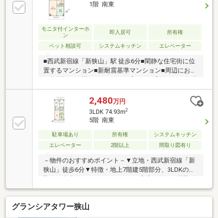
交換・洗面化粧台交換・トイレ交換・床クッションフ
1階 南東
ロア上張り・畳表替え・給湯器交換・リビングエアコ
ン新規設置・ハウスクリーニング
モニタ付インターホ
即入居可
所有権
ン
ペット相談可
システムキッチン
エレベーター
■西武新宿線「新狭山」駅 徒歩6分■閑静な住宅街に位
置するマンション■新耐震基準マンション■周辺にお買
い物施設や公園あり■ペット飼育可（細則有）■不在時
でも荷物の受取りが可能な宅配ボックスあり■2面バル
コニー付きの住戸☆2025年5月完成新規リフォーム物
2,480
万円
件☆・全室クロス張替・システムキッチン交換・浴室
2
3LDK 74.93m
交換・洗面化粧台交換・トイレ交換・床クッションフ
5階 南東
ロア上張り・畳表替え・給湯器交換・リビングエアコ
ン新規設置・ハウスクリーニング
駐車場あり
所有権
システムキッチン
エレベーター
2階以上
間取り図有り
－物件のおすすめポイント－▼立地・西武新宿線「新
狭山」徒歩6分▼特徴・地上7階建5階部分、3LDKの間
取り・南東向きバルコニーにLDと和室が面する間取
り・ご家族が集うLDKは合わせて約15.0帖・調理に集
中しやすい壁付けキッチン・和室・各洋室・廊下に収
グランシアタワー狭山
納有り▼設備・3口コンロ・グリル付き・温水洗浄便
座▼周辺環境・いなげや新狭山駅前店 徒歩6分(約