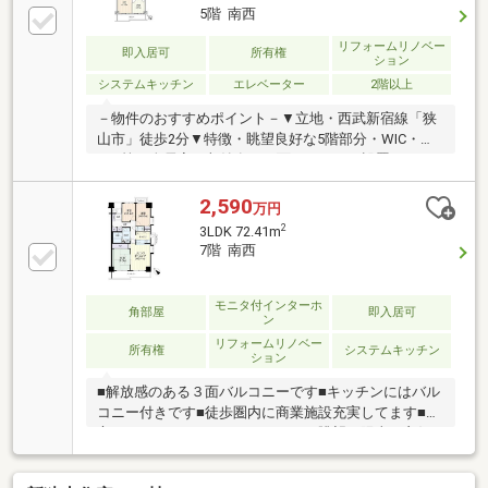
5階 南西
リフォームリノベー
即入居可
所有権
ション
システムキッチン
エレベーター
2階以上
－物件のおすすめポイント－▼立地・西武新宿線「狭
山市」徒歩2分▼特徴・眺望良好な5階部分・WIC・
FCL等、全居室に収納有・両面バルコニー設置・エレ
ベーター停止階・即引渡し可能(残金精算後)▼設備・
宅配ボックス▼2026年4月室内リフォーム済【交換】
2,590
万円
システムキッチン、UB、トイレ、洗面化粧台【貼替】
2
3LDK 72.41m
床材【その他】配管更新、ハウスクリーニング▼周辺
7階 南西
環境・ベルク狭山入間川店 徒歩3分(約180m)・入間川
小学校跡地公園 徒歩3分(約220m)■ ご希望の住まい探
しをお手伝いします ━━━━━・・・物件の詳細・ご
モニタ付インターホ
角部屋
即入居可
ン
相談はお気軽にお問い合わせください。
リフォームリノベー
所有権
システムキッチン
ション
■解放感のある３面バルコニーです■キッチンにはバル
コニー付きです■徒歩圏内に商業施設充実してます■安
心なオートロックマンションです■眺望・陽当り良好
です