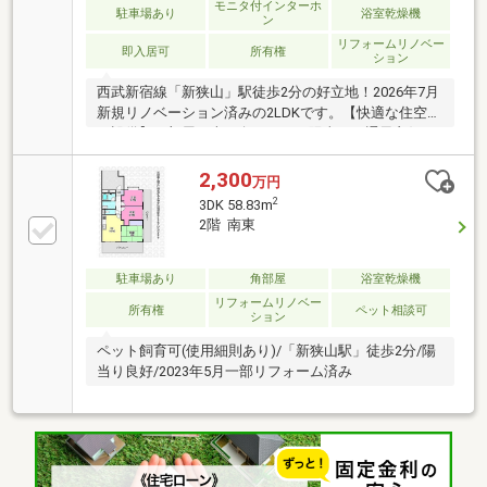
モニタ付インターホ
駐車場あり
浴室乾燥機
ン
リフォームリノベー
即入居可
所有権
ション
西武新宿線「新狭山」駅徒歩2分の好立地！2026年7月
新規リノベーション済みの2LDKです。【快適な住空間
と設備】お部屋は南西向きにつき陽当り・通風良好。
新規交換されたシステムキッチンやユニットバス、浴
室乾燥機など設備も充実しています。大切なペットと
2,300
万円
一緒に暮らせるのも嬉しいポイント（細則有）。【安
2
3DK 58.83m
心のサポート＆周辺環境】アフターサービス保証付き
2階 南東
で入居後も安心です。コンビニ（徒歩2分）やスーパ
ー（徒歩3分）が近く、お買い物も大変便利な住環境
です！
駐車場あり
角部屋
浴室乾燥機
リフォームリノベー
所有権
ペット相談可
ション
ペット飼育可(使用細則あり)/「新狭山駅」徒歩2分/陽
当り良好/2023年5月一部リフォーム済み