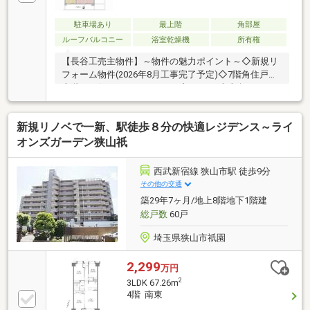
駐車場あり
最上階
角部屋
ルーフバルコニー
浴室乾燥機
所有権
【長谷工売主物件】～物件の魅力ポイント～◇新規リ
フォーム物件(2026年8月工事完了予定)◇7階角住戸
上階には住戸はありません！◇3LDK 南東向きバルコ
ニーとルーフバルコニーで眺望・日当たり・通風良
好！◇西武新宿線「狭山市」駅まで徒歩8分の好立
新規リノベで一新、駅徒歩８分の快適レジデンス～ライ
地！◇安心のオートロック～リフォーム内容～2026年
8月完成予定・システムキッチン新規交換・ユニット
オンズガーデン狭山祇
バス新規交換・洗面化粧台交換・トイレ交換・フロー
リング張替・クロス張替・建具交換 等●「長谷工の
西武新宿線 狭山市駅 徒歩9分
リノベ」物件はここがポイント♪(1)アフターサービス
その他の交通
保証付き(2)暮らしの安心を守る２４時間駆けつけサー
築29年7ヶ月/地上8階地下1階建
ビス付き
総戸数
60戸
埼玉県狭山市祇園
2,299
万円
2
3LDK 67.26m
4階 南東