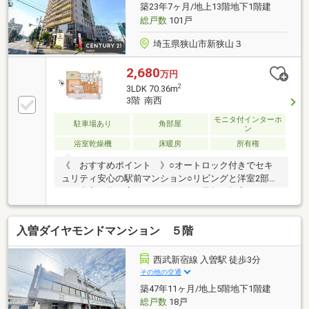
を組めなかった方も是非ご相談ください】■『住宅FP
築23年7ヶ月/地上13階地下1階建
ツール』を使用した１０分でできる資金計画シミュレ
総戸数
101戸
ーション無料
埼玉県狭山市新狭山３
2,680
万円
2
3LDK 70.36m
3階 南西
モニタ付インターホ
駐車場あり
角部屋
ン
浴室乾燥機
床暖房
所有権
《 おすすめポイント 》○オートロック付きでセキ
ュリティ安心の駅前マンション○リビングと洋室2部屋
から出入可能な広々バルコニー！○早朝の肌寒い日や
冬場に役立つ床暖房完備のリビング12帖○各住戸に専
用トランクルーム有！アウトドアやスポーツがお好き
入曽ダイヤモンドマンション ５階
な方にぴったり◎・エレベーター2基・浴室乾燥機・
モニター付インターホン■リフォームも弊社にて工事
可能！中古物件の紹介から購入、リフォームまですべ
西武新宿線 入曽駅 徒歩3分
て弊社でおまとめ完結対応致します。内見や購入検討
その他の交通
時、気になった点があった際ご相談ください。■『住
築47年11ヶ月/地上5階地下1階建
宅FPツール』を使用した１０分でできる資金計画シミ
総戸数
18戸