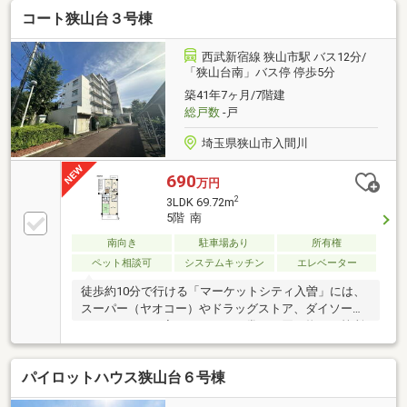
コート狭山台３号棟
西武新宿線 狭山市駅 バス12分/
「狭山台南」バス停 停歩5分
築41年7ヶ月/7階建
総戸数
-戸
埼玉県狭山市入間川
690
万円
2
3LDK 69.72m
5階 南
南向き
駐車場あり
所有権
ペット相談可
システムキッチン
エレベーター
徒歩約10分で行ける「マーケットシティ入曽」には、
スーパー（ヤオコー）やドラッグストア、ダイソー、
しまむらなどが入っており、日常のお買い物が一箇所
で完結します。大規模マンションならではのゆとりあ
る敷地内には公園や駐車場・駐輪場が整っており、快
パイロットハウス狭山台６号棟
適な住環境も魅力です。※エレベーター完備（本物件
は4階・6階に停止するスキップフロア構造のため、当