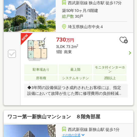
該階には停止しません）
西武新宿線 狭山市駅 徒歩17分
築50年10ヶ月/5階建
総戸数
30戸
埼玉県狭山市中央４
730
万円
2
3LDK 73.2m
5階 南東
モニタ付インターホ
駐車場あり
最上階
ン
所有権
システムキッチン
2階以上
◆3年間の設備保証つき成約されたお客様には、指定
設備において故障が生じた際に修理費用の負担軽減が
できるサービスをご用意しております。※仲介会社を
介さず、弊社から直接ご購入された場合に適用※保証
内容の制限・保証限度額の設定あり◆設備トラブルの
ワコー第一新狭山マンション ８階角部屋
問い合わせを24時間受付対応！成約されたお客様に
は、突発的な設備トラブルに対応する「駆けつけ」サ
ービスを提供しております。24時間365日コールセン
西武新宿線 新狭山駅 徒歩1分
ター対応！30分以内の一次応急処置を無料にて行いま
その他の交通