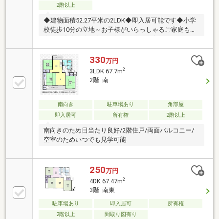
2階以上
◆建物面積52.27平米の2LDK◆即入居可能です◆小学
校徒歩10分の立地～お子様がいらっしゃるご家庭も安
心です◎◆南東側向きの為、陽当たり良好です気にな
られた方は【０４８－９４５－６８３６】までお気軽
にご連絡ください！ご購入手続き・他諸費用・住宅ロ
330
万円
ーン・お住み替え・お引越…不動産に関する全ての質
2
3LDK 67.7m
問、なんでもご相談ください♪・・・周辺環境・・・
2階 南
◇狭山市立堀兼小学校…徒歩10分◇狭山市立堀兼中学
校…徒歩8分◇ローソン…車5分◇コープ……車7分
南向き
駐車場あり
角部屋
即入居可
所有権
2階以上
南向きのため日当たり良好/2階住戸/両面バルコニー/
空室のためいつでも見学可能
250
万円
2
4DK 67.47m
3階 南東
駐車場あり
即入居可
所有権
2階以上
間取り図有り