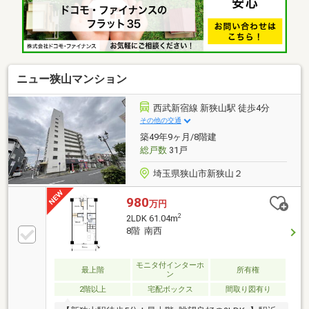
ニュー狭山マンション
西武新宿線 新狭山駅 徒歩4分
その他の交通
築49年9ヶ月/8階建
総戸数
31戸
埼玉県狭山市新狭山２
980
万円
2
2LDK 61.04m
8階 南西
モニタ付インターホ
最上階
所有権
ン
2階以上
宅配ボックス
間取り図有り