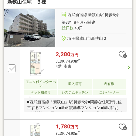
新狭山住宅 Ｂ棟
西武新宿線 新狭山駅 徒歩6分
築33年8ヶ月/7階建
総戸数
48戸
埼玉県狭山市新狭山２
2,280
万円
2
3LDK 74.93m
4階 南東
モニタ付インターホ
即入居可
所有権
ン
ペット相談可
システムキッチン
エレベーター
■西武新宿線「新狭山」駅 徒歩6分■閑静な住宅街に位
置するマンション■新耐震基準マンション■周辺にお買
い物施設や公園あり■ペット飼育可（細則有）■不在時
でも荷物の受取りが可能な宅配ボックスあり■2面バル
コニー付きの住戸☆2025年5月完成新規リフォーム物
1,780
万円
件☆・全室クロス張替・システムキッチン交換・浴室
2
3LDK 74.93m