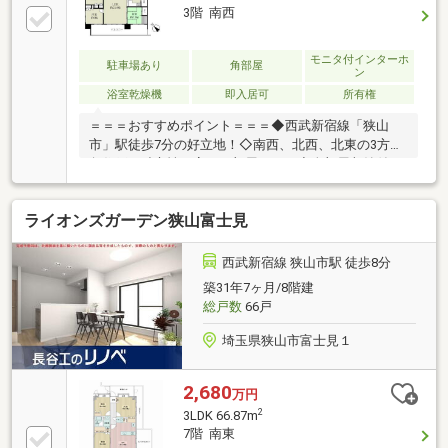
やさしい笑顔で見守る…そんな家族みんなが同じ場所
3階 南西
にいながら「自分時間」を満喫できる理想の空間がこ
こにはあります♪また、ペットと共に暮らすことので
モニタ付インターホ
きる幸せ、大切な家族の一員であるペットとの暮らし
駐車場あり
角部屋
ン
も実現可能♪この広いリビングならワンちゃんやネコ
浴室乾燥機
即入居可
所有権
ちゃんものびのびと暮らすことができます♪
＝＝＝おすすめポイント＝＝＝◆西武新宿線「狭山
市」駅徒歩7分の好立地！◇南西、北西、北東の3方向
角住戸で独立性が高いお部屋です。◆全部屋収納付
き！ウォークインクローゼット、シューズインクロー
ゼット、パントリーと収納豊富！◇開放的なL字型キ
ライオンズガーデン狭山富士見
ッチン。調理スペースもしっかりございます。◆約
21.9帖の広々リビング！お好きなレイアウトが叶いま
す！◇平成19年7月建築のオール電化マンション！◆
西武新宿線 狭山市駅 徒歩8分
インターネット使用料無料（ファイバーゲート）◇駅
築31年7ヶ月/8階建
から物件まで車通り少ないです。駅前にスーパー、コ
総戸数
66戸
ンビニ、ドラックストアがあり周辺環境充実！◆ペッ
ト飼育可能（細則あり犬、猫2匹まで）
埼玉県狭山市富士見１
2,680
万円
2
3LDK 66.87m
7階 南東