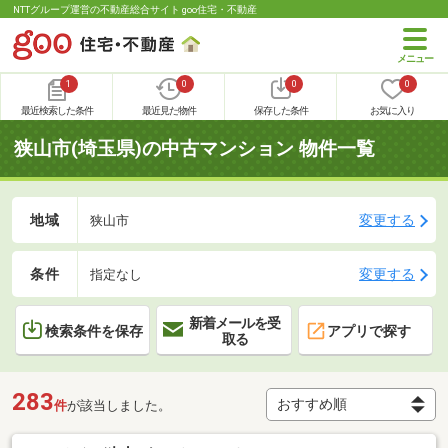
NTTグループ運営の不動産総合サイト goo住宅・不動産
1
0
0
0
最近検索した条件
最近見た物件
保存した条件
お気に入り
狭山市(埼玉県)の中古マンション 物件一覧
地域
変更する
狭山市
条件
変更する
指定なし
新着メールを受
検索条件を保存
アプリで探す
取る
283
件
が該当しました。