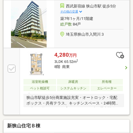
西武新宿線 狭山市駅 徒歩5分
その他の交通
築7年1ヶ月/11階建
総戸数
84戸
埼玉県狭山市入間川３
4,280
万円
2
3LDK 65.52m
8階 南東
浴室乾燥機
床暖房
所有権
ペット相談可
システムキッチン
エレベーター
狭山市駅徒歩5分商業施設充実・オートロック・宅配
ボックス・共有テラス、キッチンスペース・24時間ゴ
ミ出し可能・ペット飼育可・イベント時、屋上開放
（航空祭・花火・初日の出）・インターネット無料・
床暖房、食洗器・ホスクリーン
新狭山住宅Ｂ棟