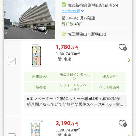
西武新宿線 新狭山駅 徒歩6分
その他の交通
築33年8ヶ月/7階建
総戸数
48戸
埼玉県狭山市新狭山２
1,780
万円
2
3LDK 74.93m
1階 南東
モニタ付インターホ
駐車場あり
即入居可
ン
リフォームリノベー
所有権
ペット相談可
ション
■エレベーター・宅配ロッカー完備■LDK＋和室6帖が
続き間となっていて開放的な居住スペース■ペット飼
育可(細則有)■中原公園まで約220ｍ 広々した公園で
お子様が思いっきりお外で遊べます！ご家族間のコミ
ュニケーションも取りやすい間取り設計。独立キッチ
2,190
万円
ンのため料理の匂いや煙がリビング・ダイニングに広
2
3LDK 74.93m
がりません。コンビニ徒歩3分、スーパー徒歩6分とお
3階 南東