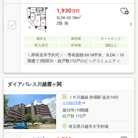
1,930
万円
2
3LDK 69.18m
2階 南
南向き
角部屋
オートロック
即入居可
所有権
2階以上
＼即時見学予約可／・専有面積:69.18平米、3LDK・10
階建て2階部分・総戸数112戸のビッグコミュニティ
ダイアパレス川越霞ヶ関
ＪＲ川越線 的場駅 徒歩10分
その他の交通
築32年/10階建
総戸数
112戸
埼玉県川越市大字的場