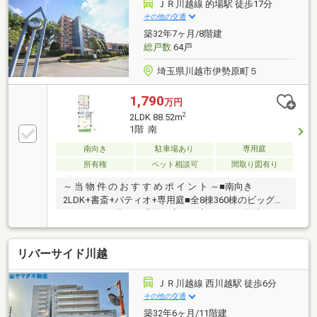
チン、トイレ、洗面化粧台、浴室乾燥機付きユニット
ＪＲ川越線 的場駅 徒歩17分
バス■和室／畳表替え、襖・障子貼替え■その他／全室
その他の交通
フローリング張替え、壁・天井クロス貼換え 等
築32年7ヶ月/8階建
総戸数
64戸
埼玉県川越市伊勢原町５
1,790
万円
2
2LDK 88.52m
1階 南
南向き
駐車場あり
専用庭
所有権
ペット相談可
間取り図有り
～ 当 物 件 の お す す め ポ イ ン ト ～■南向き
2LDK+書斎+パティオ+専用庭■全8棟360棟のビッグコ
ミュニティ■豊かな縁道が広がる広々とした敷地■ペッ
ト飼育可能です（細則有り）■WIC×2カ所で収納に便利
■開放感のあるLDK20帖■マルチに使える中庭パティオ
リバーサイド川越
■ゆとりある南側専用庭でガーデニングなども楽しめ
る■敷地内に公園がありファミリーにもおすすめ■小学
校・スーパー徒歩4分！便利な立地■多彩なお店が揃う
ＪＲ川越線 西川越駅 徒歩6分
ザ・マーケットプレイスまで徒歩4分など☆お問い合
その他の交通
わせは、画面上【資料請求】ボタン、もしくは【0120-
築32年6ヶ月/11階建