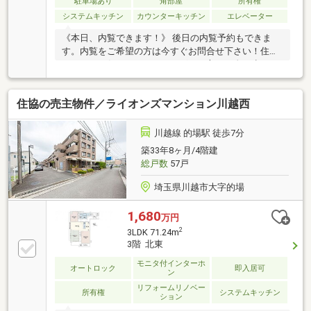
駐車場あり
角部屋
所有権
システムキッチン
カウンターキッチン
エレベーター
《本日、内覧できます！》 後日の内覧予約もできま
す。内覧をご希望の方は今すぐお問合せ下さい！住宅
ローンもお任せ下さい。シングルの方、頭金が少ない
方、勤続が短い方、車やカードローンのおまとめも
OK！
住協の売主物件／ライオンズマンション川越西
川越線 的場駅 徒歩7分
築33年8ヶ月/4階建
総戸数
57戸
埼玉県川越市大字的場
1,680
万円
2
3LDK 71.24m
3階 北東
モニタ付インターホ
オートロック
即入居可
ン
リフォームリノベー
所有権
システムキッチン
ション