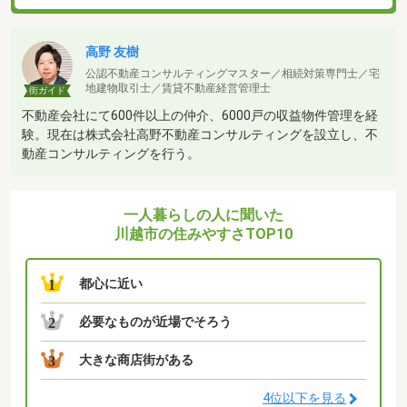
高野 友樹
公認不動産コンサルティングマスター／相続対策専門士／宅
地建物取引士／賃貸不動産経営管理士
街ガイド
不動産会社にて600件以上の仲介、6000戸の収益物件管理を経
験。現在は株式会社高野不動産コンサルティングを設立し、不
動産コンサルティングを行う。
一人暮らしの人に聞いた
川越市の住みやすさTOP10
都心に近い
1
必要なものが近場でそろう
2
大きな商店街がある
3
4位以下を見る