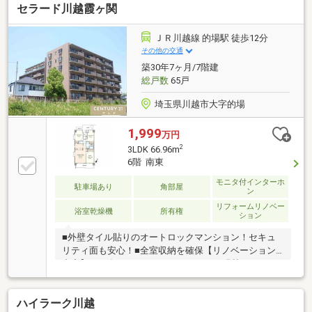
セラード川越霞ヶ関
ダント照明取付/ハウスクリーニング他霞ヶ関東小学
校…徒歩8分霞ヶ関東中学校…徒歩7分 ～随時ご案内対
応！住宅ローンのご相談も賜ります～頭金や諸費用を
ＪＲ川越線 的場駅 徒歩12分
始め、計画的な月々のお支払いに至るまで、丁寧にご
その他の交通
説明させて頂きます。☆提携銀行にて住宅ローン金利
築30年7ヶ月/7階建
の大幅優遇もございます。☆歓迎中国籍！有中国籍員
総戸数
65戸
工中文対応！
埼玉県川越市大字的場
1,999
万円
2
3LDK 66.96m
6階 南東
モニタ付インターホ
駐車場あり
角部屋
ン
リフォームリノベー
浴室乾燥機
所有権
ション
■外壁タイル貼りのオートロックマンション！セキュ
リティ面も安心！■全室収納を確保【リノベーション
内容】2026年9月クロス・フローリング張替、キッチ
ン・ユニットバス・トイレ・洗面台交換電気設備・建
具・給湯器・洗濯防水パン・浴室換気乾燥暖房機交
ハイラーク川越
換、ハウスクリーニング 他【周辺環境】・霞ヶ関東