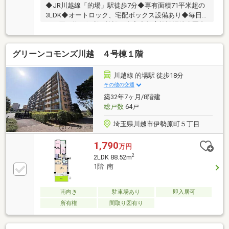
◆JR川越線「的場」駅徒歩7分◆専有面積71平米超の
3LDK◆オートロック、宅配ボックス設備あり◆毎日
のお買い物に便利な施設が充実◆教育施設語徒歩圏内
に揃う住環境■新規内装リフォーム実施
グリーンコモンズ川越 ４号棟１階
川越線 的場駅 徒歩18分
その他の交通
築32年7ヶ月/8階建
総戸数
64戸
埼玉県川越市伊勢原町５丁目
1,790
万円
2
2LDK 88.52m
1階 南
南向き
駐車場あり
即入居可
所有権
間取り図有り