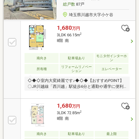
59-3611（通話無料）まで！
総戸数
87戸
埼玉県川越市大字小ケ谷
1,680
万円
2
3LDK 66.15m
8階 南
モニタ付インターホ
南向き
駐車場あり
ン
リフォームリノベー
所有権
エレベーター
ション
◇◆◇室内大変綺麗です♪◆◇◆【おすすめPOINT】
〇JR川越線「西川越」駅徒歩6分と通勤や通学に便利
なな立地です！〇オートロック完備のため、防犯面を
重視される方にもおすすめです〇南向き角部屋で明る
い3LDKです！資金計画や住宅ローン審査などのじっく
1,680
万円
り相談や、現地集合現地解散のサクッと見学などご希
2
3LDK 72.85m
望に合わせたご案内が可能です！価格相談・ヤマダポ
8階 南
イント・家具家電特別割引などお得な情報盛りだくさ
ん♪
南向き
駐車場あり
最上階