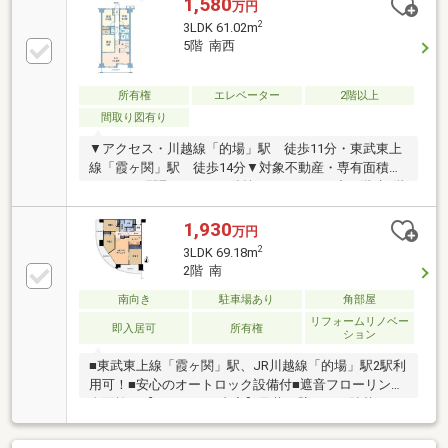
1,580
万円
2
3LDK 61.02m
5階 南西
所有権
エレベーター
2階以上
間取り図有り
▼アクセス・川越線「的場」駅 徒歩11分・東武東上
線「霞ヶ関」駅 徒歩14分▼対象不動産・専有面積
61.02㎡、間取り3LDK→鉄筋コンクリート造10階建5階
部分→南西向き→バルコニー面積：7.00㎡・ダイア建
設株式会社旧分譲・1994年(平成6年)９月築▼ライフイ
1,930
万円
ンフォメーション■ダイレックス 川越的場店・・・約
2
3LDK 69.18m
15分（約1200m）■ドラッグストアセキ 霞ヶ関
2階 南
店・・・約12分（約950m)■ファミリーマート 川越的
場店・・・約6分（約450m)■川越市立霞ヶ関東小学
南向き
駐車場あり
角部屋
校・・・約11分（約850ｍ）■川越市立霞ヶ関東中学
リフォームリノベー
即入居可
所有権
ション
校・・・約9分（約670ｍ）
■東武東上線「霞ヶ関」駅、JR川越線「的場」駅2駅利
用可！■安心のオートロック設備付■遮音フローリング
全面施工【リフォーム内容】天井・壁クロス貼替（一
部）/遮音フローリング全面施工/全面床ワックス掛け/
キッチン換気扇網取付リビングエアコン新規取付/ペン