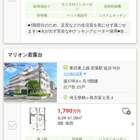
付）ランチや仕事後の15分で完結！住宅ローン相談や
モニタ付インターホ
駐車場あり
浴室乾燥機
ン
ライフプランシュミレーションについても全てオンラ
所有権
ペット相談可
システムキッチン
インでの対応が可能となっております。※LINEやメー
ル、お電話でのやり取りも可能です。
■1階部分のため、足音などの生活音を気にせず過ごせ
ます♪■火が出ず安全なIHクッキングヒーター採用■全
居室フローリング仕様■2019年に内装リフォーム歴有■
生活施設が徒歩圏内で便利！【周辺環境】名細小学
校…徒歩11分名細中学校…徒歩8分ヤオコー…徒歩13分
マリオン若葉台
TAIRAYA…徒歩14分ファミリーマート…徒歩9分マツモ
トキヨシ…徒歩12分～随時ご案内対応！住宅ローンの
ご相談も賜ります～頭金や諸費用を始め、計画的な
東武東上線 若葉駅 徒歩16分
月々のお支払いに至るまで、丁寧にご説明させて頂き
その他の交通
ます。また提携銀行にて住宅ローン金利の大幅優遇も
築37年6ヶ月/5階建
ございます。お気軽にお問合せください。有中国籍員
総戸数
23戸
工中文対応！
埼玉県鶴ヶ島市富士見４
1,790
万円
2
3LDK 61.28m
5階 南西
最上階
所有権
システムキッチン