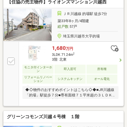
【住協の売主物件】ライオンズマンション川越西
ＪＲ川越線 的場駅 徒歩7分
築33年8ヶ月/4階建
総戸数
57戸
埼玉県川越市大字的場
1,680
万円
2
3LDK 71.24m
3階 北東
モニタ付インターホ
即入居可
所有権
ン
リフォームリノベー
システムキッチン
オール電化
ション
◆◇物件のおすすめポイントはこちら◇◆■JR川越線
「的場」駅徒歩７分■専有面積７１平米超の３ＬＤＫ■
オートロック、宅配ボックス設備あり■ベルク、マー
ケットプレイス、コーナンなど、毎日のお買い物に便
利な施設が充実■小・中学校、保育園などが徒歩圏内
グリーンコモンズ川越４号棟 １階
に揃う住環境◆◇新規内装リフォーム実施予定（令和
8年6月中旬完了済み）◇◆■新規交換／システムキッ