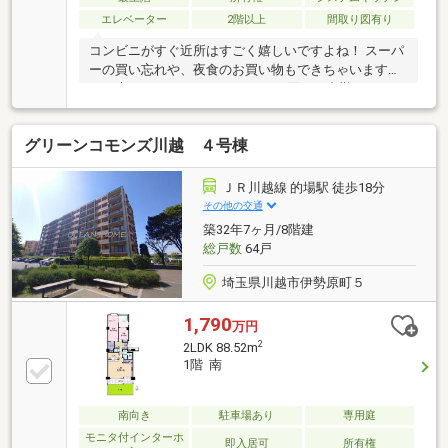
エレベーター
2階以上
間取り図有り
コンビニがすぐ近所はすごく嬉しいですよね！ スーパ
ーの買い忘れや、夜食のお買い物もできちゃいます
ね。 朝はコーヒーやカフェラテを買って出勤してみて
はいかがですか？【弊社では以下の５つをお客様にお
約束いたします】1.物件の善し悪しは全て正直にお話
グリーンコモンズ川越 ４号棟
しします。2.無理な売り込みや契約の催促、突然の訪
問等、しつこい営業は一切行いません。3.契約したら
終わりではなくお引き渡し後、お引越し後もお客様の
ＪＲ川越線 的場駅 徒歩18分
パートナーであること。 4.ウソやおとり広告は一切使
その他の交通
いません。(データ更新は迅速に行います。）5.お客様
築32年7ヶ月/8階建
の個人情報は細心の注意を払って取り扱いします。
総戸数
64戸
埼玉県川越市伊勢原町５
1,790
万円
2
2LDK 88.52m
1階 南
南向き
駐車場あり
専用庭
モニタ付インターホ
即入居可
所有権