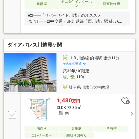
モニタ付インターホ
角部屋
浴室乾燥機
ン
■□━━「リバーサイド川越」のオススメ
POINT━━□■■交通・JR川越線「西川越」駅 徒歩6
分・東武東上線「霞ヶ関」駅まで徒歩21分■地上8階建
の最上階角住戸につき、通風・眺望良好です。■LDは
約9.1帖。南向きにつき、陽当り良好。 LDに和室が
ダイアパレス川越霞ケ関
隣接しており、一体で活用することも可能です。■料
理中もご家族とコミュニケーションがとれる対面式キ
ッチン。■クローゼットや押入、廊下収納など、収納
ＪＲ川越線 的場駅 徒歩11分
も充実しております。■周辺環境・ローソン川越小室
その他の交通
店まで徒歩7分(約500m)・川越市立小室保育園まで徒
築32年/10階建
歩11分(約820m)・川越市立泉小学校まで徒歩13分(約
総戸数
110戸
1030m)
埼玉県川越市大字的場
1,480
万円
2
3LDK 72.35m
1階 南
南向き
専用庭
所有権
エレベーター
間取り図有り