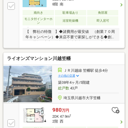
8階 南
南向き
駐車場あり
角部屋
モニタ付インターホ
浴室乾燥機
即入居可
ン
【 弊社の特徴 】◆諸費用が最安値 （創業７０周
年キャンペーン）◆来店不要で家探しができる◆創業
７０周年、安心と信頼の実績◆全スタッフが宅建士の
資格保有者◆提携ローン多数！低金利の銀行ご提案し
ます◆購入後のちょっとしたリフォームまで、自社施
ライオンズマンション川越笠幡
工で承ります＼＼納得の『手厚いサポート』をお約束
します／／戸建て、マンションどっちがいいの？月々
支払いがいくらになるの？私たちはどのくらいのロー
ＪＲ川越線 笠幡駅 徒歩4分
ンが組めるの？車のローンがあるけど、ローン組める
その他の交通
の？♪どんな事も、業界１０年以上スタッフがサポー
築38年4ヶ月/5階建
トします♪■ ■ ■ お問い合わせ番号■ ■ ■０４９３－６２
総戸数
43戸
－５２２３
埼玉県川越市大字笠幡
980
万円
2
2DK 47.9m
2階 西