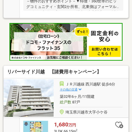
－物件のおすすめポイント－▼特徴・360世帯のビッ
グコミュニティ・玄関2か所有、北東側はフォーマル
リビング直結でプライバシー配慮の来客対応可・会話
の弾む対面式キッチン、床下収納付・LDに和室が隣
接、お子様の遊び場等に活用可・納戸等、各洋室・和
室・廊下に収納有・上部吹抜仕様の開放感あるパティ
オ・即引渡し可(残金精算後)▼周辺環境・オーケー川
越伊勢原店 徒歩4分(約270m)・御伊勢塚公園 徒歩4分
(約250m)・川越市立霞ケ関北小学校 徒歩6分(約
450m)■ ご希望の住まい探しをお手伝いします
━━━━━・・・物件の詳細・ご相談はお気軽にお問
い合わせください。
リバーサイド川越 【諸費用キャンペーン】
ＪＲ川越線 西川越駅 徒歩6分
その他の交通
築32年6ヶ月/11階建
総戸数
87戸
埼玉県川越市大字小ケ谷
1,680
万円
2
3LDK 66.15m