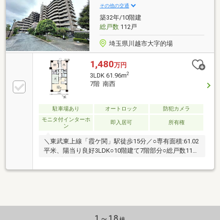
その他の交通
築32年/10階建
総戸数
112戸
埼玉県川越市大字的場
1,480
万円
2
3LDK 61.96m
7階 南西
駐車場あり
オートロック
防犯カメラ
モニタ付インターホ
即入居可
所有権
ン
＼東武東上線「霞ケ関」駅徒歩15分／○専有面積:61.02
平米、陽当り良好3LDK○10階建て7階部分○総戸数112
戸のビッグコミュニティ
1～18
棟