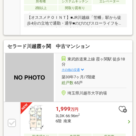
所有権
システムキッチン
エレベーター
2階以上
間取り図有り
【オススメＰＯＩＮＴ】■JR川越線「笠幡」駅から徒
歩4分の立地で通勤・通学■のびのびスローライフを叶
える、閑静な住宅地■教育施設が至近距離に揃う■スー
パー・コンビニ徒歩５分圏内■女性の暮らしも安心の
オートロック付き■玄関近くに配置された洗面室は帰
セラード川越霞ヶ関 中古マンション
宅後の手洗いに便利■リビング横の和室付きでほっと
一息できる時間が素敵■玄関からは廊下とドアで区切
られ、プライバシーを守ります
東武鉄道東上線 霞ヶ関駅 徒歩18
△▼△▼△▼△▼△▼△▼△▼△▼△▼△▼△▼△▼△▼
分
埼玉エリアの不動産の事は『ベストセレクト』へお任
その他の交通
せください！資料請求・ローン相談大歓迎。メール
築30年7ヶ月/7階建
（資料請求）またはお電話でお気軽にお問い合わせく
総戸数
65戸
ださい。
埼玉県川越市大字的場
1,999
万円
2
3LDK 66.96m
6階 南東