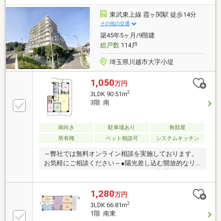
小学校…徒歩12分・霞ヶ関東中学校…徒歩9分・ファミ
リーマート…徒歩8分・ベルク…徒歩19分～頭金や諸費
東武東上線 霞ヶ関駅 徒歩14分
用を始め、計画的な月々のお支払いに至るまで丁寧に
その他の交通
ご説明させて頂きます～提携銀行にて住宅ローン金利
築45年5ヶ月/9階建
の大幅優遇もございます。有中国籍員工中文対応！代
総戸数
114戸
理貸款（没有永住・0首付可）
埼玉県川越市大字小堤
1,050
万円
2
3LDK 90.51m
3階 南
南向き
駐車場あり
角部屋
所有権
ペット相談可
システムキッチン
～弊社では無料オンライン相談を実施しております。
お気軽にご相談ください～●陽光差し込む開放的なリ
ビング●ウォークインクローゼットでお部屋スッキリ●
東武東上線霞が関駅まで徒歩圏内ご見学希望の方は赤
色『見学予約』から資料請求はオレンジ色『資料請
1,280
万円
求』をクリック直接のお問い合わせは03-6905-9710ま
2
3LDK 66.81m
で（スマートフォンの方は右下青色の電話ボタンをク
1階 南東
リック）■オンライン相談のご案内（※見学予約より受