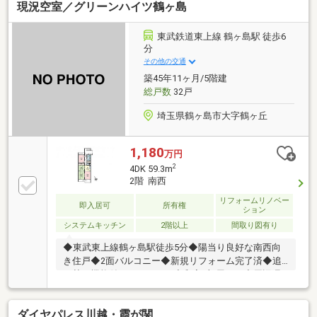
現況空室／グリーンハイツ鶴ヶ島
東武鉄道東上線 鶴ヶ島駅 徒歩6
分
その他の交通
築45年11ヶ月/5階建
総戸数
32戸
埼玉県鶴ヶ島市大字鶴ヶ丘
1,180
万円
2
4DK 59.3m
2階 南西
リフォームリノベー
即入居可
所有権
ション
システムキッチン
2階以上
間取り図有り
◆東武東上線鶴ヶ島駅徒歩5分◆陽当り良好な南西向
き住戸◆2面バルコニー◆新規リフォーム完了済◆追
い焚き機能付きバスルーム◆和室2部屋あり◆周辺環
境良好
ダイヤパレス川越・霞が関