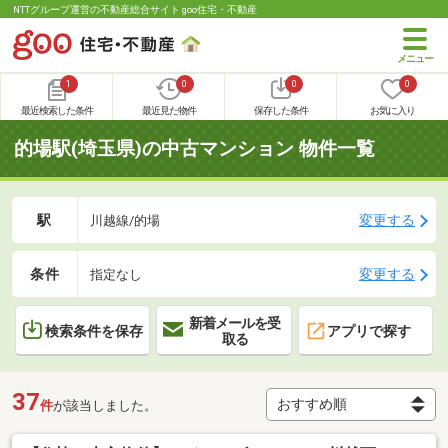
NTTグループ運営の不動産総合サイト goo住宅・不動産
1
0
0
0
最近検索した条件
最近見た物件
保存した条件
お気に入り
的場駅(埼玉県)の中古マンション 物件一覧
駅
変更する
川越線/的場
条件
変更する
指定なし
新着メールを受
検索条件を保存
アプリで探す
取る
37
件
が該当しました。