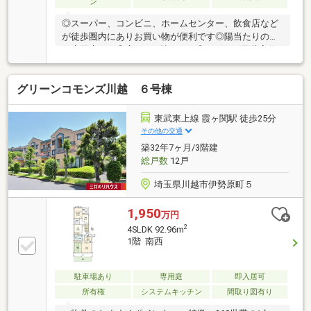
ン
◎スーパー、コンビニ、ホームセンター、飲食店など
が徒歩圏内にありお買い物が便利です◎陽当たりの良
い専用庭つき◎広々20.5帖ＬＤＫ◎リビング天井高約
2.6m
グリーンコモンズ川越 ６号棟
東武東上線 霞ヶ関駅 徒歩25分
その他の交通
築32年7ヶ月/3階建
総戸数
12戸
埼玉県川越市伊勢原町５
1,950
万円
2
4SLDK 92.96m
1階 南西
駐車場あり
専用庭
即入居可
所有権
システムキッチン
間取り図有り