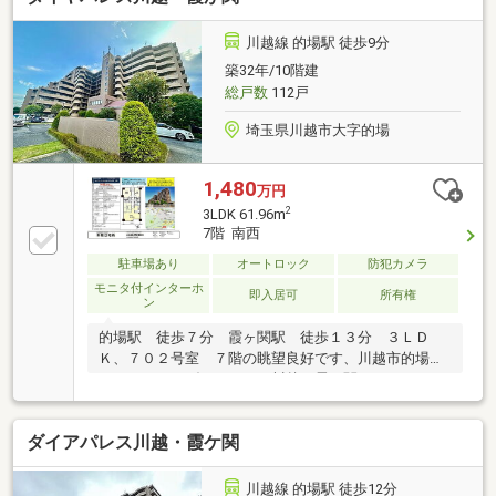
川越線 的場駅 徒歩9分
築32年/10階建
総戸数
112戸
埼玉県川越市大字的場
1,480
万円
2
3LDK 61.96m
7階 南西
駐車場あり
オートロック
防犯カメラ
モニタ付インターホ
即入居可
所有権
ン
的場駅 徒歩７分 霞ヶ関駅 徒歩１３分 ３ＬＤ
Ｋ、７０２号室 ７階の眺望良好です、川越市的場２
５７２－２ ダイヤパレス川越・霞が関
ダイアパレス川越・霞ケ関
川越線 的場駅 徒歩12分