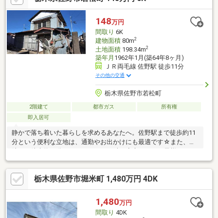
148
万円
間取り
6K
2
建物面積
80m
2
土地面積
198.34m
築年月
1962年1月(築64年8ヶ月)
ＪＲ両毛線 佐野駅 徒歩11分
その他の交通
栃木県佐野市若松町
2階建て
都市ガス
所有権
即入居可
静かで落ち着いた暮らしを求めるあなたへ。佐野駅まで徒歩約11
分という便利な立地は、通勤やお出かけにも最適です☆また、病
院まで徒歩約10分なので、万が一の時も安心です。お子様がいる
ご家庭には、小学校や中学校が近く通学もスムーズ！
栃木県佐野市堀米町 1,480万円 4DK
1,480
万円
間取り
4DK