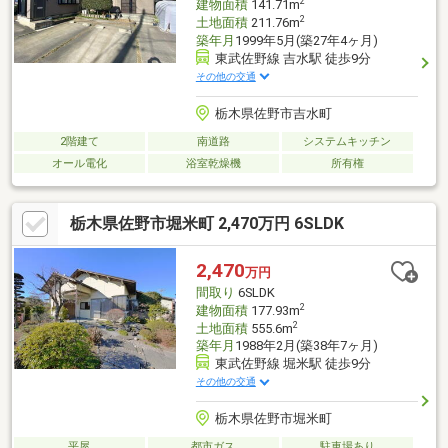
2
建物面積
141.71m
2
土地面積
211.76m
築年月
1999年5月(築27年4ヶ月)
東武佐野線 吉水駅 徒歩9分
その他の交通
栃木県佐野市吉水町
2階建て
南道路
システムキッチン
オール電化
浴室乾燥機
所有権
栃木県佐野市堀米町 2,470万円 6SLDK
2,470
万円
間取り
6SLDK
2
建物面積
177.93m
2
土地面積
555.6m
築年月
1988年2月(築38年7ヶ月)
東武佐野線 堀米駅 徒歩9分
その他の交通
栃木県佐野市堀米町
平屋
都市ガス
駐車場あり