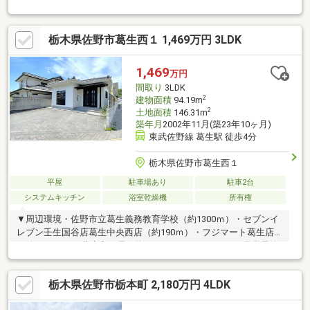
栃木県佐野市葛生西１ 1,469万円 3LDK
1,469
万円
間取り
3LDK
2
建物面積
94.19m
2
土地面積
146.31m
築年月
2002年11月(築23年10ヶ月)
東武佐野線 葛生駅 徒歩4分
栃木県佐野市葛生西１
平屋
駐車場あり
駐車2台
システムキッチン
浴室乾燥機
所有権
▼周辺環境・佐野市立葛生義務教育学校（約1300ｍ）・セブンイ
レブン壬生国谷店葛生中央西店（約190ｍ）・フジマート葛生店
（約1500ｍ）・葛生郵便局（約70m）ーーーーーーー☆見学予約
受付中☆「今から見学したい」大歓迎です♪住宅ローンのご相談
もお任せください！ーーーーーーーおうち探しは『ケイアイエポ
栃木県佐野市栃本町 2,180万円 4LDK
ックメイキング 小山店』へ♪■気軽に相談ができる■お家探しを
始め、住宅ローンや今後のライフプランなど一緒に考えていきま