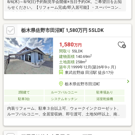
8/6(木)～8/9(日)予約制見学会開催※当日予約OK。ご希望日をお知
らせください。【リフォーム完成/即入居可能】・スーパーコンビ
ニ小中学校すべて徒歩10分以内・土地72坪、建物31坪のゆったり
した5DK住宅・南向きの住宅で陽当たり良好・駐車は並列3台以上
可能【おすすめポイント】・本物件は条件により住宅ローン減税
栃木県佐野市田沼町 1,580万円 5SLDK
が適用されます。・シロアリ防除工事施工後5年間保証・お客様に
合わせたローンの組み方や金融機関をご提案。住宅ローンが初め
ての方でもお気軽にご相談ください【周辺施設】・田沼小学校ま
1,580
万円
で約624ｍ（徒歩約8分）・田沼東中学校まで
間取り
5SLDK
2
建物面積
140.69m
2
土地面積
258m
築年月
1999年12月(築26年9ヶ月)
東武佐野線 田沼駅 徒歩17分
栃木県佐野市田沼町
2階建て
ルーフバルコニー
駐車場あり
駐車3台
システムキッチン
浴室乾燥機
内装リフォーム、駐車３台以上可、ウォークインクローゼット、
ルーフバルコニー、全居室収納、即引渡可、土地50坪以上、南向
き、システムキッチン、浴室乾燥機、陽当り良好、閑静な住宅
地、和室、整形地、庭、シャワー付洗面化粧台、対面式キッチ
ン、トイレ２ヶ所、浴室１坪以上、２階建、南面バルコニー、オ