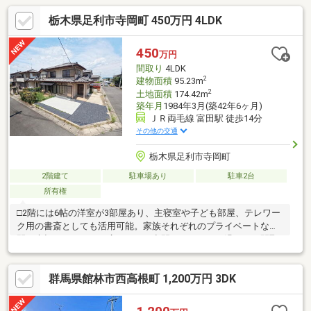
栃木県足利市寺岡町 450万円 4LDK
450
万円
間取り
4LDK
2
建物面積
95.23m
2
土地面積
174.42m
築年月
1984年3月(築42年6ヶ月)
ＪＲ両毛線 富田駅 徒歩14分
その他の交通
栃木県足利市寺岡町
2階建て
駐車場あり
駐車2台
所有権
□2階には6帖の洋室が3部屋あり、主寝室や子ども部屋、テレワー
ク用の書斎としても活用可能。家族それぞれのプライベートな時
間を大切にしながら、広々とした空間でゆったりと過ごせる間取
りです。□東側6.1m、南側4mの道路に面した角地のため、風通し
と陽当たりが良好です。10帖のLDや6帖の和室には心地よい自然
群馬県館林市西高根町 1,200万円 3DK
光が差し込み、休日は家族みんなで明るいリビングに集まって団
らんを楽しめます。□追い焚き機能付きのオートバスや温水洗浄
便座、独立洗面化粧台など、日々の暮らしを快適にする設備が充