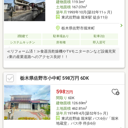
2
建物面積
119.3m
2
土地面積
167.07m
築年月
1993年10月(築32年11ヶ月)
東武佐野線 堀米駅 徒歩11分
栃木県佐野市堀米町
2階建て
駐車場あり
駐車2台
システムキッチン
所有権
即入居可
≪リフォーム済！≫食器洗乾燥機やTVモニターホンなど設備充実
♪東の産業道路へのアクセス良好！！
栃木県佐野市小中町 598万円 6DK
598
万円
間取り
6DK
2
建物面積
126.69m
2
土地面積
462.81m
築年月
1974年4月(築52年5ヶ月)
東武佐野線 堀米駅 バス6分/「堀米
地蔵堂」バス停 停歩6分