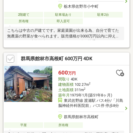
栃木県佐野市小中町
2階建て
駐車場あり
駐車2台
所有権
即入居可
こちらは中古の戸建てです。家庭菜園が出来る為、自分で育てた
無農薬の野菜が食べられます。販売価格が3000万円以内に抑えら
れています。建物面積126.69平米なので、使い勝手がいいです。
6DKでファミリーにちょうどよく、利便性にも優れています。キ
ッチンに窓があるのでとても便利で風通しがいいです。フローリ
群馬県館林市高根町 600万円 4DK
ングは木のぬくもりが感じられるため住み心地も良好。
600
万円
間取り
4DK
2
建物面積
102.27m
2
土地面積
311m
築年月
1975年1月(築51年8ヶ月)
東武佐野線 渡瀬駅 バス4分/「川島
脳神経外科医院前」バス停 停歩8分
群馬県館林市高根町
平屋
所有権