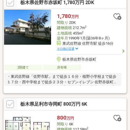
栃木県佐野市赤坂町 1,780万円 2DK
1,780
万円
間取り
2DK
2
建物面積
212.7m
2
土地面積
455m
築年月
1990年1月(築36年8ヶ月)
東武佐野線 佐野市駅 徒歩16分
その他の交通
栃木県佐野市赤坂町
2階建て
所有権
・東武佐野線「佐野市駅」まで徒歩１６分・植野小学校まで徒歩
１７分・西中学校まで徒歩２３分・セブンイレブン 佐野赤坂町店
まで徒歩３分・ヨークベニマル佐野田島町店まで徒歩５分※２階
の洋室は間仕切壁を造ることで居室空間を増やすことができます
栃木県足利市寺岡町 800万円 6K
800
万円
間取り
6K
2
建物面積
117.58m