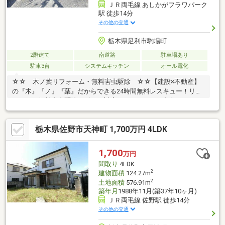
ＪＲ両毛線 あしかがフラワパーク
駅 徒歩14分
その他の交通
栃木県足利市駒場町
2階建て
南道路
駐車場あり
駐車3台
システムキッチン
オール電化
☆☆ 木ノ葉リフォーム・無料害虫駆除 ☆☆【建設×不動産】
の『木』『ノ』『葉』だからできる24時間無料レスキュー！リフ
ォーム・無料害虫駆除サビース対応しております！中古でもアフ
ターサービスがついており、住んでからの安心をずっとお届けし
ます！内覧時に、無料相談・お見積りも物件ごとに作成可能！！
栃木県佐野市天神町 1,700万円 4LDK
オウチ探しも、リフォームも一緒に相談できます！＼弊社には、
『きつね隊』・『ゴリラ隊』という無料かけつけサービスの仕組
みが、整っています♪／住んでからのお家トラブル、緊急対応も承
1,700
万円
っております♪お家のこと、すべて木ノ葉プランニングにお任せく
間取り
4LDK
ださい＾＾
2
建物面積
124.27m
2
土地面積
576.91m
築年月
1988年11月(築37年10ヶ月)
ＪＲ両毛線 佐野駅 徒歩14分
その他の交通