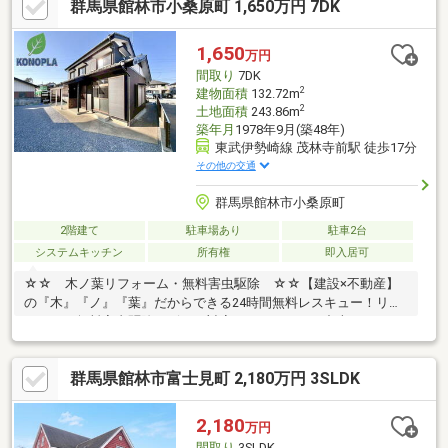
群馬県館林市小桑原町 1,650万円 7DK
ートバス、温水洗浄便座、浴室に窓、ＴＶモニタ付インターホ
ン、通風良好、全居室６畳以上、平坦地、２世帯住宅、納戸
1,650
万円
間取り
7DK
2
建物面積
132.72m
2
土地面積
243.86m
築年月
1978年9月(築48年)
東武伊勢崎線 茂林寺前駅 徒歩17分
その他の交通
群馬県館林市小桑原町
2階建て
駐車場あり
駐車2台
システムキッチン
所有権
即入居可
☆☆ 木ノ葉リフォーム・無料害虫駆除 ☆☆【建設×不動産】
の『木』『ノ』『葉』だからできる24時間無料レスキュー！リフ
ォーム・無料害虫駆除サビース対応しております！中古でもアフ
ターサービスがついており、住んでからの安心をずっとお届けし
ます！内覧時に、無料相談・お見積りも物件ごとに作成可能！！
群馬県館林市富士見町 2,180万円 3SLDK
オウチ探しも、リフォームも一緒に相談できます！＼弊社には、
『きつね隊』・『ゴリラ隊』という無料かけつけサービスの仕組
みが、整っています♪／住んでからのお家トラブル、緊急対応も承
2,180
万円
っております♪お家のこと、すべて木ノ葉プランニングにお任せく
間取り
3SLDK