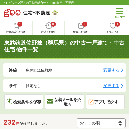
NTTグループ運営の不動産総合サイト goo住宅・不動産
1
0
0
0
最近検索した条件
最近見た物件
保存した条件
お気に入り
東武鉄道佐野線（群馬県）の中古一戸建て・中古
住宅 物件一覧
路線
変更する
東武鉄道佐野線
条件
変更する
指定なし
新着メールを受
検索条件を保存
アプリで探す
取る
232
件
が該当しました。