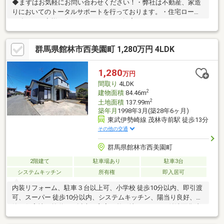
◆まずはお気軽にお問い合わせください！・弊社は不動産、家造
りにおいてのトータルサポートを行っております。・住宅ローン
に強く、お客様一人ひとりにあったご提案をさせていただきま
す。・スタッフ一同、誠心誠意ご対応させていただきます！◆経
験知識が豊富なスタッフが在籍！迅速な対応を心掛けておりま
群馬県館林市西美園町 1,280万円 4LDK
す。・お問合せを受けてから即日ご対応をさせていただきま
す。・その他物件情報も多数ございます！お気軽にお問い合わせ
ください。
1,280
万円
間取り
4LDK
2
建物面積
84.46m
2
土地面積
137.99m
築年月
1998年3月(築28年6ヶ月)
東武伊勢崎線 茂林寺前駅 徒歩13分
その他の交通
群馬県館林市西美園町
2階建て
駐車場あり
駐車3台
システムキッチン
所有権
即入居可
内装リフォーム、駐車３台以上可、小学校 徒歩10分以内、即引渡
可、スーパー 徒歩10分以内、システムキッチン、陽当り良好、閑
静な住宅地、前道６ｍ以上、和室、整形地、シャワー付洗面化粧
台、２階建、オートバス、温水洗浄便座、南庭、浴室に窓、ＴＶ