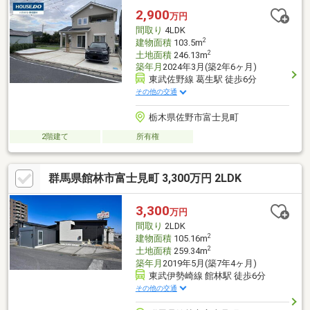
みが、整っています♪／住んでからのお家トラブル、緊急対応も承
2,900
万円
っております♪お家のこと、すべて木ノ葉プランニングにお任せく
間取り
4LDK
ださい＾＾
2
建物面積
103.5m
2
土地面積
246.13m
築年月
2024年3月(築2年6ヶ月)
東武佐野線 葛生駅 徒歩6分
その他の交通
栃木県佐野市富士見町
2階建て
所有権
群馬県館林市富士見町 3,300万円 2LDK
3,300
万円
間取り
2LDK
2
建物面積
105.16m
2
土地面積
259.34m
築年月
2019年5月(築7年4ヶ月)
東武伊勢崎線 館林駅 徒歩6分
その他の交通