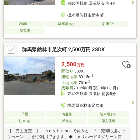
東武佐野線 田沼駅 徒歩4分
栃木県佐野市栃本町
2階建て
駐車場あり
駐車2台
所有権
群馬県館林市足次町 2,500万円 3SDK
2,500
万円
間取り
3SDK
2
建物面積
89.15m
2
土地面積
761m
築年月
2015年8月(築11年1ヶ月)
東武佐野線 渡瀬駅 徒歩5分
群馬県館林市足次町
平屋
南道路
駐車場あり
駐車3台
所有権
即入居可
【 売主直売 】 ｍａｙｈｏｍｅで買うと 『 売却応援キャ
ンぺーン 』がご利用できます。◆コメリハード＆グリーン館林