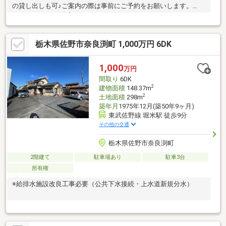
の貸し出しも可♪ご案内の際は事前にご予約をお願いします。
century21いい不動産ネットTEL:0283-24-0111
栃木県佐野市奈良渕町 1,000万円 6DK
1,000
万円
間取り
6DK
2
建物面積
148.37m
2
土地面積
298m
築年月
1975年12月(築50年9ヶ月)
東武佐野線 堀米駅 徒歩9分
その他の交通
栃木県佐野市奈良渕町
2階建て
駐車場あり
駐車3台
所有権
※給排水施設改良工事必要（公共下水接続・上水道新規分水）