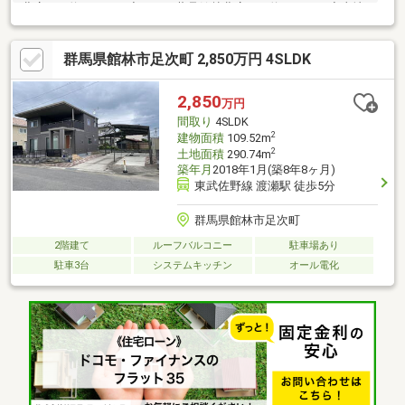
北店まで約５５０ｍ◆カワチ薬品館林北店まで約７１０ｍ◆土地
２３０坪 築１１年 軽量鉄骨造８９平米 事務所店舗・ 聖ル
カ保育園と館林市立北こども園まで約９５０ｍ・ 館林市立第九
群馬県館林市足次町 2,850万円 4SLDK
小学校まで約６７０ｍ・ 館林市立第一中学校まで約１１００
ｍ・ 医療法人六花会館林記念病院まで約９２０ｍ自己居住用・
投資目的運用可。＜イエトチ買取チャンピオン本店・マイホーム
2,850
万円
株式会社＞にご相談ください！『館林市・太田市周辺』エリアの
間取り
4SLDK
物件が多数あり！他の物件へのお問合せもお待ちしております
2
建物面積
109.52m
2
土地面積
290.74m
築年月
2018年1月(築8年8ヶ月)
東武佐野線 渡瀬駅 徒歩5分
群馬県館林市足次町
2階建て
ルーフバルコニー
駐車場あり
駐車3台
システムキッチン
オール電化