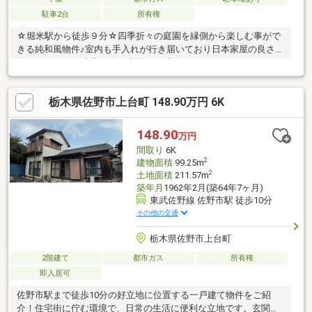
駐車2台
所有権
☆堀米駅から徒歩９分☆四季折々の庭園を縁側から楽しむ事がで
きる純和風物件♪室内も手入れが行き届いており日本家屋の良さが
楽しめます♪※ご内見の際は事前にご連絡ください。
栃木県佐野市上台町 148.90万円 6K
148.90
万円
間取り
6K
2
建物面積
99.25m
2
土地面積
211.57m
築年月
1962年2月(築64年7ヶ月)
東武佐野線 佐野市駅 徒歩10分
その他の交通
栃木県佐野市上台町
2階建て
都市ガス
所有権
即入居可
佐野市駅まで徒歩10分の好立地に位置する一戸建て物件をご紹
介！住宅街に佇む環境で、日常の生活に便利な立地です。玄関南