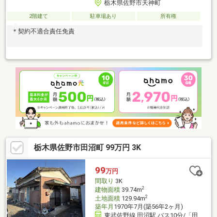
栃木県佐野市天神町
2階建て
駐車場あり
所有権
＊契約不適合責任免責
栃木県佐野市田沼町 99万円 3K
99
万円
間取り
3K
2
建物面積
39.74m
2
土地面積
129.94m
築年月
1970年7月(築56年2ヶ月)
東武佐野線 田沼駅 バス10分/「田