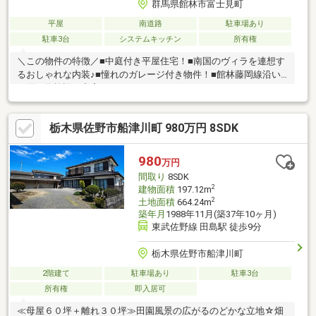
群馬県館林市富士見町
平屋
南道路
駐車場あり
駐車3台
システムキッチン
所有権
＼この物件の特徴／■中庭付き平屋住宅！■南国のヴィラを連想す
るおしゃれな内装♪■憧れのガレージ付き物件！■館林藤岡線沿い
で買い物施設も充実♪
栃木県佐野市船津川町 980万円 8SDK
980
万円
間取り
8SDK
2
建物面積
197.12m
2
土地面積
664.24m
築年月
1988年11月(築37年10ヶ月)
東武佐野線 田島駅 徒歩9分
栃木県佐野市船津川町
2階建て
駐車場あり
駐車3台
所有権
即入居可
≪母屋６０坪＋離れ３０坪≫田園風景の広がるのどかな立地☆畑