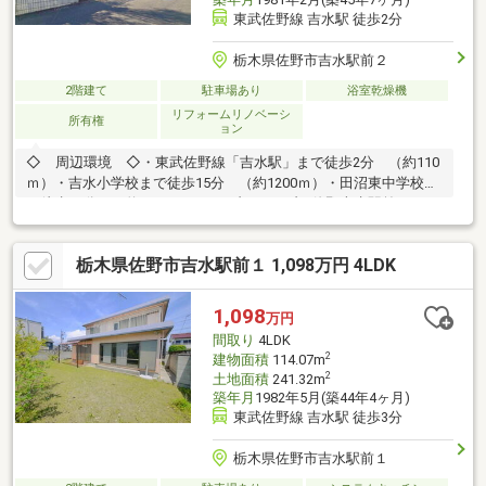
東武佐野線 吉水駅 徒歩2分
栃木県佐野市吉水駅前２
2階建て
駐車場あり
浴室乾燥機
リフォームリノベーシ
所有権
ョン
◇ 周辺環境 ◇・東武佐野線「吉水駅」まで徒歩2分 （約110
ｍ）・吉水小学校まで徒歩15分 （約1200ｍ）・田沼東中学校ま
で徒歩33分 （約2600ｍ）・セブンイレブン佐野吉水駅前３丁目
店まで徒歩9分 （約650ｍ） など♪＼おウチ探しはケイアイエ
ポックメイキング（株）へお任せください！／☆幅広いご紹介♪
栃木県佐野市吉水駅前１ 1,098万円 4LDK
気になる物件を一括でご紹介させていただきます！☆住宅ローン
相談無料対応！秘密厳守にて親身にご対応します！☆土日平日夜
でもご対応可能です！メールだけで内覧予約ができちゃいます！
1,098
万円
お気軽にお問い合わせください♪
間取り
4LDK
2
建物面積
114.07m
2
土地面積
241.32m
築年月
1982年5月(築44年4ヶ月)
東武佐野線 吉水駅 徒歩3分
栃木県佐野市吉水駅前１