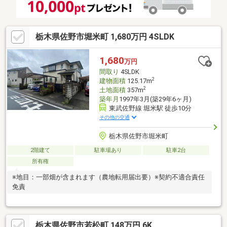
栃木県佐野市堀米町 1,680万円 4SLDK
1,680
万円
間取り
4SLDK
2
建物面積
125.17m
2
土地面積
357m
築年月
1997年3月(築29年6ヶ月)
東武佐野線 堀米駅 徒歩10分
その他の交通
栃木県佐野市堀米町
2階建て
駐車場あり
駐車2台
所有権
※地目：一部畑が含まれます（農地転用届出要）※契約不適合責任
免責
栃木県佐野市若松町 148万円 6K