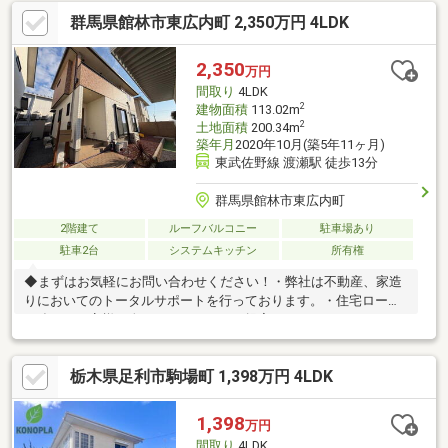
モニタ付インターホン、平坦地
群馬県館林市東広内町 2,350万円 4LDK
2,350
万円
間取り
4LDK
2
建物面積
113.02m
2
土地面積
200.34m
築年月
2020年10月(築5年11ヶ月)
東武佐野線 渡瀬駅 徒歩13分
群馬県館林市東広内町
2階建て
ルーフバルコニー
駐車場あり
駐車2台
システムキッチン
所有権
◆まずはお気軽にお問い合わせください！・弊社は不動産、家造
りにおいてのトータルサポートを行っております。・住宅ローン
に強く、お客様一人ひとりにあったご提案をさせていただきま
す。・スタッフ一同、誠心誠意ご対応させていただきます！◆経
験知識が豊富なスタッフが在籍！迅速な対応を心掛けておりま
栃木県足利市駒場町 1,398万円 4LDK
す。・お問合せを受けてから即日ご対応をさせていただきま
す。・その他物件情報も多数ございます！お気軽にお問い合わせ
ください。
1,398
万円
間取り
4LDK