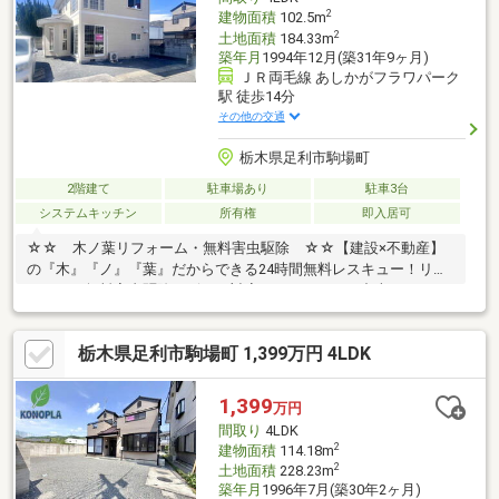
2
建物面積
102.5m
2
土地面積
184.33m
築年月
1994年12月(築31年9ヶ月)
ＪＲ両毛線 あしかがフラワパーク
駅 徒歩14分
その他の交通
栃木県足利市駒場町
2階建て
駐車場あり
駐車3台
システムキッチン
所有権
即入居可
☆☆ 木ノ葉リフォーム・無料害虫駆除 ☆☆【建設×不動産】
の『木』『ノ』『葉』だからできる24時間無料レスキュー！リフ
ォーム・無料害虫駆除サビース対応しております！中古でもアフ
ターサービスがついており、住んでからの安心をずっとお届けし
ます！内覧時に、無料相談・お見積りも物件ごとに作成可能！！
栃木県足利市駒場町 1,399万円 4LDK
オウチ探しも、リフォームも一緒に相談できます！＼弊社には、
『きつね隊』・『ゴリラ隊』という無料かけつけサービスの仕組
みが、整っています♪／住んでからのお家トラブル、緊急対応も承
1,399
万円
っております♪お家のこと、すべて木ノ葉プランニングにお任せく
間取り
4LDK
ださい＾＾
2
建物面積
114.18m
2
土地面積
228.23m
築年月
1996年7月(築30年2ヶ月)