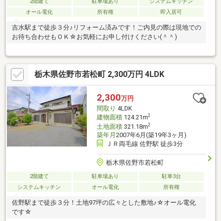
2階建て
駐車場あり
システムキッチン
オール電化
所有権
即入居可
吉水駅まで徒歩３分♪リフォーム済みです！ご内見の際は現地での
お待ち合わせもＯＫ☆お気軽にお申し付けください(＾＾)
栃木県佐野市若松町 2,300万円 4LDK
2,300
万円
間取り
4LDK
2
建物面積
124.21m
2
土地面積
321.18m
築年月
2007年6月(築19年3ヶ月)
ＪＲ両毛線 佐野駅 徒歩3分
栃木県佐野市若松町
2階建て
駐車場あり
駐車3台
システムキッチン
オール電化
所有権
佐野駅まで徒歩３分！土地97坪の広々とした敷地♪☆オール電化
です☆