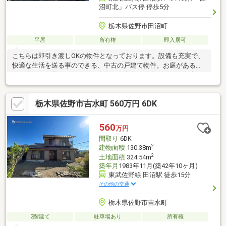
沼町北」バス停 停歩5分
栃木県佐野市田沼町
平屋
所有権
即入居可
こちらは即引き渡しOKの物件となっております。設備も充実で、
快適な生活を送る事のできる、中古の戸建て物件。お庭があるの
で、小さいお子さんがいるご家族でも安心して遊ぶことが出来ま
す。
栃木県佐野市吉水町 560万円 6DK
560
万円
間取り
6DK
2
建物面積
130.38m
2
土地面積
324.54m
築年月
1983年11月(築42年10ヶ月)
東武佐野線 田沼駅 徒歩15分
その他の交通
栃木県佐野市吉水町
2階建て
駐車場あり
所有権