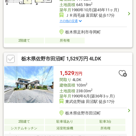
2
土地面積
645.18m
築年月
1980年10月(築45年11ヶ月)
ＪＲ両毛線 富田駅 徒歩17分
その他の交通
栃木県足利市寺岡町
2階建て
所有権
栃木県佐野市田沼町 1,529万円 4LDK
1,529
万円
間取り
4LDK
2
建物面積
103m
2
土地面積
238.03m
築年月
1990年6月(築36年3ヶ月)
東武佐野線 田沼駅 徒歩17分
栃木県佐野市田沼町
2階建て
駐車場あり
駐車3台
システムキッチン
浴室乾燥機
所有権