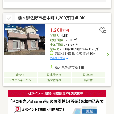
側の洋室は防音室になっており、静かな空間でリラックスした時
間を過ごせます。ご家族やペットとの生活にも対応できる間取り
で、快適な生活を実現できること間違いなし！
栃木県佐野市栃本町 1,200万円 4LDK
1,200
万円
間取り
4LDK
2
建物面積
125.03m
2
土地面積
241.99m
築年月
2000年10月(築25年11ヶ月)
東武佐野線 田沼駅 徒歩10分
その他の交通
栃木県佐野市栃本町
2階建て
駐車場あり
駐車3台
システムキッチン
浴室乾燥機
所有権