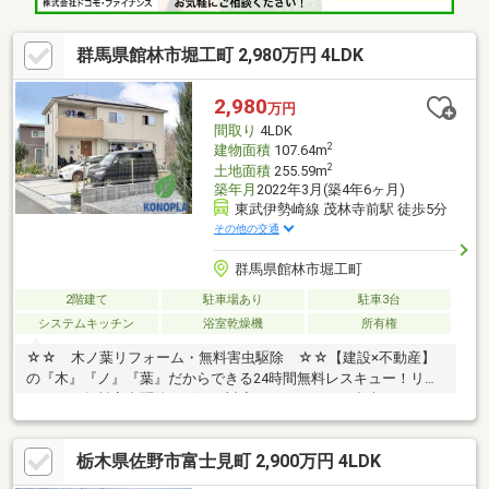
群馬県館林市堀工町 2,980万円 4LDK
2,980
万円
間取り
4LDK
2
建物面積
107.64m
2
土地面積
255.59m
築年月
2022年3月(築4年6ヶ月)
東武伊勢崎線 茂林寺前駅 徒歩5分
その他の交通
群馬県館林市堀工町
2階建て
駐車場あり
駐車3台
システムキッチン
浴室乾燥機
所有権
☆☆ 木ノ葉リフォーム・無料害虫駆除 ☆☆【建設×不動産】
の『木』『ノ』『葉』だからできる24時間無料レスキュー！リフ
ォーム・無料害虫駆除サビース対応しております！中古でもアフ
ターサービスがついており、住んでからの安心をずっとお届けし
ます！内覧時に、無料相談・お見積りも物件ごとに作成可能！！
栃木県佐野市富士見町 2,900万円 4LDK
オウチ探しも、リフォームも一緒に相談できます！＼弊社には、
『きつね隊』・『ゴリラ隊』という無料かけつけサービスの仕組