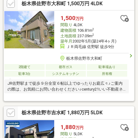
栃木県佐野市大和町 1,500万円 4LDK
1,500
万円
間取り
4LDK
2
建物面積
106.81m
2
土地面積
237.09m
築年月
2002年5月(築24年4ヶ月)
ＪＲ両毛線 佐野駅 徒歩9分
栃木県佐野市大和町
2階建て
都市ガス
駐車場あり
駐車3台
システムキッチン
所有権
JR佐野駅まで徒歩９分全室６帖以上でゆったりお庭広々♪ご案内
の際は、お気軽にお問い合わせください♪century21いい不動産ネ
ットTEL0283-24-0111まで☆彡
栃木県佐野市吉水町 1,880万円 5LDK
1,880
万円
間取り
5LDK