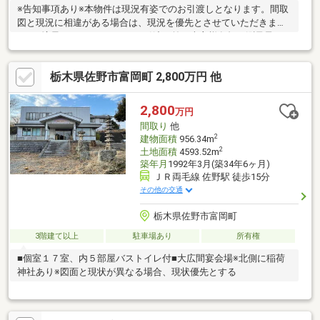
※告知事項あり※本物件は現況有姿でのお引渡しとなります。間取
図と現況に相違がある場合は、現況を優先とさせていただきま
す。※境界につきましては、お引渡し前に売主様負担で測量予
定。※単独浄化槽＜教育施設＞吉水小学校・田沼東中学校
栃木県佐野市富岡町 2,800万円 他
2,800
万円
間取り
他
2
建物面積
956.34m
2
土地面積
4593.52m
築年月
1992年3月(築34年6ヶ月)
ＪＲ両毛線 佐野駅 徒歩15分
その他の交通
栃木県佐野市富岡町
3階建て以上
駐車場あり
所有権
■個室１７室、内５部屋バストイレ付■大広間宴会場※北側に稲荷
神社あり※図面と現状が異なる場合、現状優先とする