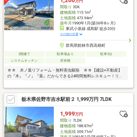
1,200
万円
実。浴室には窓があり換気もしやすく、ご家族みんながリフレッ
間取り
3DK
シュできる清潔感のある空間を保てます。
2
建物面積
115.1m
2
土地面積
473.94m
築年月
1990年1月(築36年8ヶ月)
東武小泉線 成島駅 徒歩20分
その他の交通
群馬県館林市西高根町
2階建て
駐車場あり
駐車3台
システムキッチン
所有権
☆☆ 木ノ葉リフォーム・無料害虫駆除 ☆☆【建設×不動産】
の『木』『ノ』『葉』だからできる24時間無料レスキュー！リフ
ォーム・無料害虫駆除サビース対応しております！中古でもアフ
ターサービスがついており、住んでからの安心をずっとお届けし
ます！内覧時に、無料相談・お見積りも物件ごとに作成可能！！
栃木県佐野市吉水駅前２ 1,999万円 7LDK
オウチ探しも、リフォームも一緒に相談できます！＼弊社には、
『きつね隊』・『ゴリラ隊』という無料かけつけサービスの仕組
みが、整っています♪／住んでからのお家トラブル、緊急対応も承
1,999
万円
っております♪お家のこと、すべて木ノ葉プランニングにお任せく
間取り
7LDK
ださい＾＾
2
建物面積
188.87m
2
土地面積
309.71m
築年月
1981年2月(築45年7ヶ月)