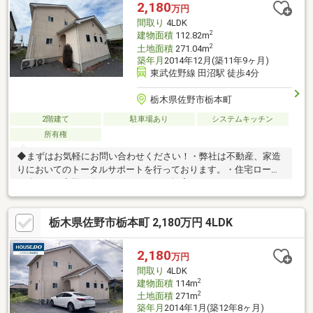
しょう♪■多数の金融機関と提携■お客様に最適な住宅ローンの提
2,180
万円
案が可能です♪他で断られた方も承認になる場合が御座います！ま
間取り
4LDK
ずはご相談ください♪
2
建物面積
112.82m
2
土地面積
271.04m
築年月
2014年12月(築11年9ヶ月)
東武佐野線 田沼駅 徒歩4分
栃木県佐野市栃本町
2階建て
駐車場あり
システムキッチン
所有権
◆まずはお気軽にお問い合わせください！・弊社は不動産、家造
りにおいてのトータルサポートを行っております。・住宅ローン
に強く、お客様一人ひとりにあったご提案をさせていただきま
す。・スタッフ一同、誠心誠意ご対応させていただきます！◆経
験知識が豊富なスタッフが在籍！迅速な対応を心掛けておりま
栃木県佐野市栃本町 2,180万円 4LDK
す。・お問合せを受けてから即日ご対応をさせていただきま
す。・その他物件情報も多数ございます！お気軽にお問い合わせ
ください。
2,180
万円
間取り
4LDK
2
建物面積
114m
2
土地面積
271m
築年月
2014年1月(築12年8ヶ月)