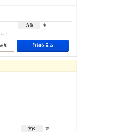
方位
南
談可
詳細を見る
追加
方位
東