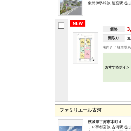
東武伊勢崎線 姫宮駅 徒歩
3
価格
間取り
3
南向き
駐車場あ
おすすめポイン
ファミリエール古河
茨城県古河市本町４
ＪＲ宇都宮線 古河駅 徒歩