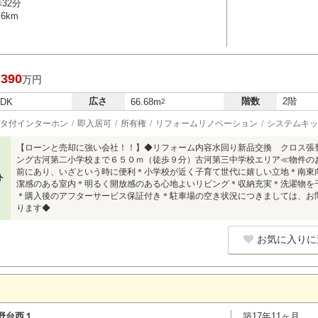
32分
6km
,390
万円
広さ
階数
2階
LDK
66.68m
2
タ付インターホン
即入居可
所有権
リフォームリノベーション
システムキッ
【ローンと売却に強い会社！！】◆リフォーム内容水回り新品交換 クロス張
ング古河第二小学校まで６５０ｍ（徒歩９分）古河第三中学校エリア≪物件の
前にあり、いざという時に便利＊小学校が近く子育て世代に嬉しい立地＊南東
ト
潔感のある室内＊明るく開放感のある心地よいリビング＊収納充実＊洗濯物を
＊購入後のアフターサービス保証付き＊駐車場の空き状況につきましては、お
ります◆
お気に入りに
野台西１
築17年11ヶ月