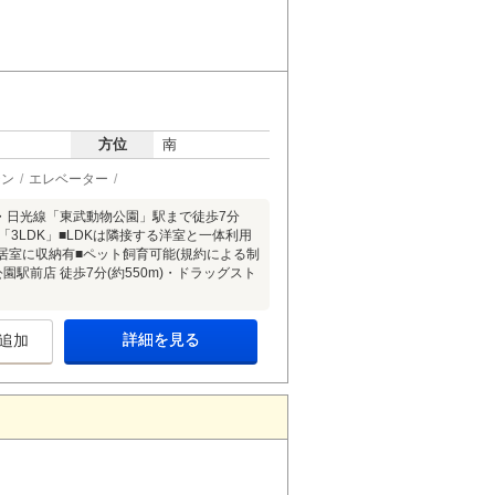
方位
南
チン
エレベーター
線・日光線「東武動物公園」駅まで徒歩7分
「3LDK」■LDKは隣接する洋室と一体利用
居室に収納有■ペット飼育可能(規約による制
駅前店 徒歩7分(約550m)・ドラッグスト
詳細を見る
追加