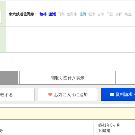
東武鉄道佐野線：
館林
渡瀬
田島
佐野市
佐野
堀米
吉水
田沼
多田
葛生
間取り図付き表示
お気に入りに追加
資料請求
築41年6ヶ月
分
10階建