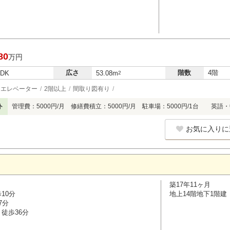
80
万円
広さ
階数
4階
LDK
53.08m
2
エレベーター
2階以上
間取り図有り
ト
管理費：5000円/月 修繕費積立：5000円/月 駐車場：5000円/1台 
お気に入りに
築17年11ヶ月
10分
地上14階地下1階建
7分
徒歩36分