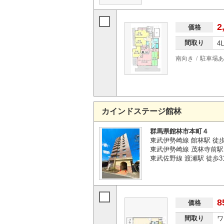
2
価格
間取り
4
南向き
駐車場あ
カインドステージ館林
群馬県館林市本町４
東武伊勢崎線 館林駅 徒
東武伊勢崎線 茂林寺前駅 
東武佐野線 渡瀬駅 徒歩3
8
価格
間取り
ワ