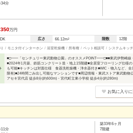
34分
,350
万円
広さ
階数
12階
LDK
66.12m
2
り
モニタ付インターホン
浴室乾燥機
所有権
ペット相談可
システムキッ
■□━━「センチュリー東武動物公園」のオススメPOINT━━□■■東武伊勢崎
■2024年1月築、鉄筋コンクリート造・地上15階建■全居室フローリング仕様の
ト
も可能■キッチンは対面仕様 食器洗乾燥機・浄水器付き■WIC・物入など、全
限有)■24時間ごみ出し可能なマンションです■周辺情報・東武ストア東武動物公園
アセキ宮代店 徒歩8分(約600m)・宮代町立東小学校 徒歩4分(約280m)
お気に入りに
築33年6ヶ月
11分
7階建