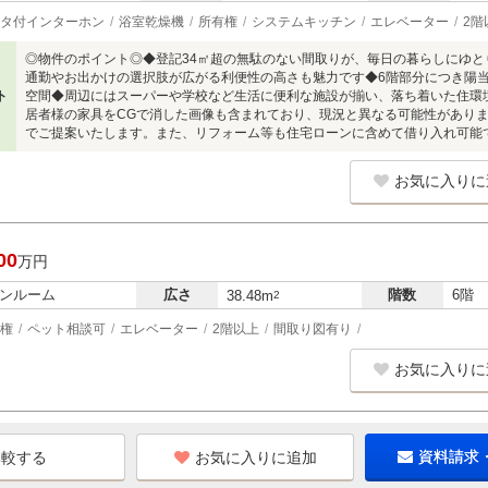
タ付インターホン
浴室乾燥機
所有権
システムキッチン
エレベーター
2階
◎物件のポイント◎◆登記34㎡超の無駄のない間取りが、毎日の暮らしにゆ
通勤やお出かけの選択肢が広がる利便性の高さも魅力です◆6階部分につき陽
ト
空間◆周辺にはスーパーや学校など生活に便利な施設が揃い、落ち着いた住環
居者様の家具をCGで消した画像も含まれており、現況と異なる可能性があり
でご提案いたします。また、リフォーム等も住宅ローンに含めて借り入れ可能
お気に入りに
00
万円
ンルーム
広さ
階数
6階
38.48m
2
権
ペット相談可
エレベーター
2階以上
間取り図有り
お気に入りに
お気に入りに追加
資料請求