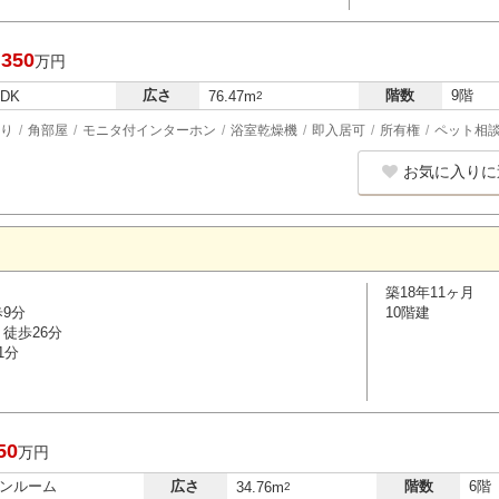
,350
万円
広さ
階数
9階
LDK
76.47m
2
り
角部屋
モニタ付インターホン
浴室乾燥機
即入居可
所有権
ペット相
お気に入りに
築18年11ヶ月
歩9分
10階建
徒歩26分
1分
50
万円
ンルーム
広さ
階数
6階
34.76m
2