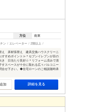
方位
南東
チン
エレベーター
2階以上
替え 床材張替え 建具交換ハウスクリーニ
おすすめポイント≫＊セブンイレブンが目の
向き 日当たり良好☆＊リフォーム済みで清
干すスペースが十分に取れる広々バルコニー
問合せ下さい。◆住宅ローンのご相談随時承
詳細を見る
追加