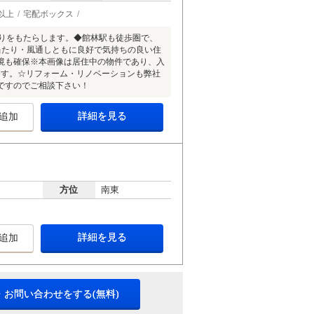
以上
宅配ボックス
とりをもたらします。◆館林駅も徒歩圏で、
当たり・風通しともに良好で気持ちの良い住
境も確保※本画像は居住中の物件であり、入
ます。☆リフォーム・リノベーションも弊社
ですのでご相談下さい！
詳細を見る
追加
方位
南東
詳細を見る
追加
・お問い合わせをする(無料)