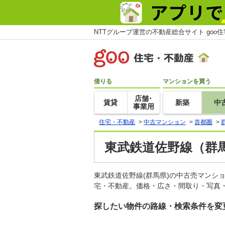
NTTグループ運営の不動産総合サイト goo
借りる
マンションを買う
店舗･
賃貸
新築
中
事業用
住宅・不動産
>
中古マンション
>
首都圏
>
東武鉄道佐野線（群
東武鉄道佐野線(群馬県)の中古売マンシ
宅・不動産。価格・広さ・間取り・写真・
探したい物件の路線・検索条件を変