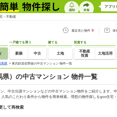
住宅・不動産
0
最近見た物件
保
一戸建てを買う
建てる
投資する
不動産
古
新築
中古
土地
土地活用
投資
群馬県
>
東武鉄道佐野線の中古マンション 物件一覧
馬県）の中古マンション 物件一覧
ョン、中古分譲マンションなどの中古マンション物件をご紹介します。中
人気のこだわり条件から物件を簡単検索。理想の物件探しをgoo住宅
更して再検索