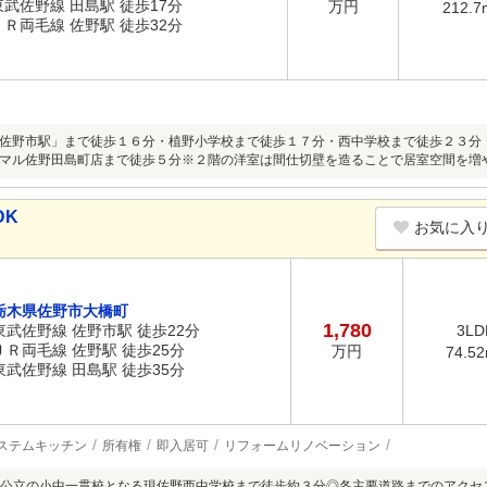
東武佐野線 田島駅 徒歩17分
万円
212.7
ＪＲ両毛線 佐野駅 徒歩32分
佐野市駅」まで徒歩１６分・植野小学校まで徒歩１７分・西中学校まで徒歩２３分
マル佐野田島町店まで徒歩５分※２階の洋室は間仕切壁を造ることで居室空間を増
DK
お気に入
栃木県佐野市大橋町
1,780
東武佐野線 佐野市駅 徒歩22分
3LD
ＪＲ両毛線 佐野駅 徒歩25分
万円
74.5
東武佐野線 田島駅 徒歩35分
ステムキッチン
所有権
即入居可
リフォームリノベーション
公立の小中一貫校となる現佐野西中学校まで徒歩約３分◎各主要道路までのアクセ