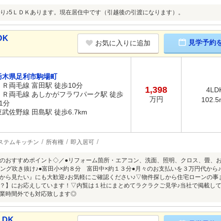
り♪5ＬＤＫあります。現在居住中です（引越後の引渡になります）。
DK
見学予約
お気に入りに追加
栃木県足利市駒場町
ＪＲ両毛線 富田駅 徒歩10分
1,398
4LD
ＪＲ両毛線 あしかがフラワパーク駅 徒歩
万円
102.5
1分
東武佐野線 田島駅 徒歩6.7km
ステムキッチン
所有権
即入居可
のおすすめポイント◇／●リフォーム箇所・エアコン、洗面、照明、クロス、畳、
ビング吹き抜け♪●富田小×約８分 富田中×約１３分●月々のお支払いを３万円代から
から見たい』にも大歓迎♪お気軽にご確認ください♪▽物件探しから住宅ローンの事
？】にお応えしています！▽内覧は１社にまとめてラクラクご見学♪当社で掲載してい
業時間外でも対応致します◎
LDK