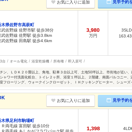
見学予約
お気に入りに追加
栃木県佐野市高萩町
3,980
東武佐野線 佐野市駅 徒歩38分
3SLD
東武佐野線 佐野駅 徒歩3.8km
万円
163.4
東武佐野線 田島駅 徒歩4.6km
3台
オール電化
浴室乾燥機
所有権
即入居可
チン、ＬＤＫ２０畳以上、角地、駐車３台以上可、土地50坪以上、市街地が近い
シャワー付洗面化粧台、トイレ２ヶ所、浴室１坪以上、２階建、南面バルコニー、
室フローリング、ウォークインクローゼット、ＩＨクッキングヒーター、シューズ
DK
見学予約
お気に入りに追加
栃木県足利市駒場町
ＪＲ両毛線 富田駅 徒歩10分
1,398
4LD
ＪＲ両毛線 あしかがフラワパーク駅 徒歩