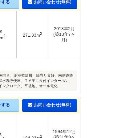
をする
お問い合わせ(無料)
2013年2月
K
2
(築13年7ヶ
271.33m
2
3m
月)
、南向き、浴室乾燥機、陽当り良好、南側道路
温水洗浄便座、ＴＶモニタ付インターホン、
インクローク、平坦地、オール電化
をする
お問い合わせ(無料)
1994年12月
K
2
(築31年9ヶ
184.33m