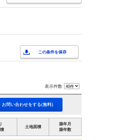
この条件を保存
表示件数
・お問い合わせをする(無料)
り
築年月
土地面積
積
築年数