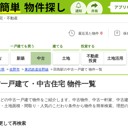
住宅・不動産
0
最近見た物件
保
一戸建てを買う
建てる
投資する
不動産
古
新築
中古
土地
土地活用
投資
木県
>
佐野市
>
東武鉄道佐野線
>
田島駅の中古一戸建て 物件一覧
古一戸建て・中古住宅 物件一覧
家などの中古一戸建て物件をご紹介します。中古物件、中古一軒家、中古
積・土地面積・間取り・人気のこだわり条件から物件を簡単検索。理想の
更して再検索