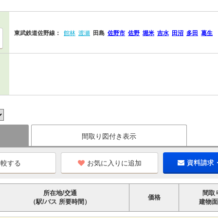
東武鉄道佐野線：
館林
渡瀬
田島
佐野市
佐野
堀米
吉水
田沼
多田
葛生
間取り図付き表示
お気に入りに追加
資料請求
所在地/交通
間取
価格
（駅/バス 所要時間）
建物面