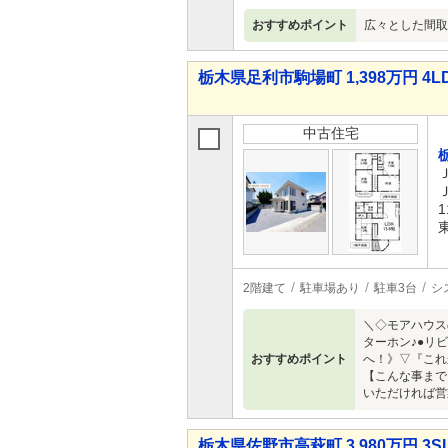
おすすめポイント
広々とした間取
栃木県足利市駒場町 1,398万円 4L
中古住宅
1
2階建て
駐車場あり
駐車3台
シ
＼◇モアハウス
ターホン♪●リ
おすすめポイント
へ！》▽『これ
【こんな事まで
いただければ営
栃木県佐野市高萩町 3,980万円 3S