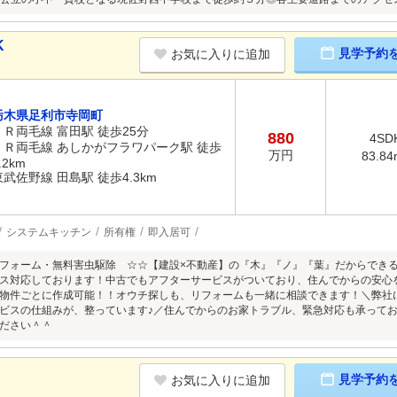
K
見学予約
お気に入りに追加
栃木県足利市寺岡町
ＪＲ両毛線 富田駅 徒歩25分
880
4SD
ＪＲ両毛線 あしかがフラワパーク駅 徒歩
万円
83.84
.2km
東武佐野線 田島駅 徒歩4.3km
システムキッチン
所有権
即入居可
フォーム・無料害虫駆除 ☆☆【建設×不動産】の『木』『ノ』『葉』だからできる
ス対応しております！中古でもアフターサービスがついており、住んでからの安心
物件ごとに作成可能！！オウチ探しも、リフォームも一緒に相談できます！＼弊社
ビスの仕組みが、整っています♪／住んでからのお家トラブル、緊急対応も承ってお
ださい＾＾
見学予約
お気に入りに追加