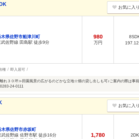
DK
お気に入
980
栃木県佐野市船津川町
8SD
東武佐野線 田島駅 徒歩9分
万円
197.1
有権
即入居可
離れ３０坪≫田園風景の広がるのどかな立地☆畑の貸し出しも可♪ご案内の際は事前にご
83-24-0111
K
お気に入
栃木県佐野市赤坂町
1,780
東武佐野線 佐野市駅 徒歩16分
2DK