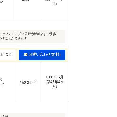
2
m
月)
・セブンイレブン 佐野赤坂町店まで徒歩３
やすことができます
お問い合わせ(無料)
りに追加
1981年5月
K
2
(築45年4ヶ
152.39m
2
2m
月)
ス良好