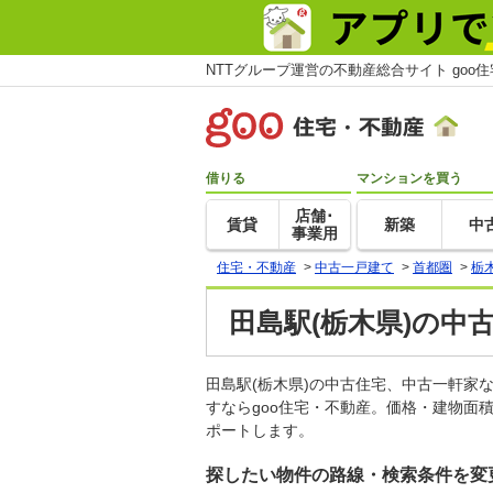
NTTグループ運営の不動産総合サイト goo
借りる
マンションを買う
店舗･
賃貸
新築
中
事業用
住宅・不動産
>
中古一戸建て
>
首都圏
>
栃
田島駅(栃木県)の中
田島駅(栃木県)の中古住宅、中古一軒
すならgoo住宅・不動産。価格・建物面
ポートします。
探したい物件の路線・検索条件を変