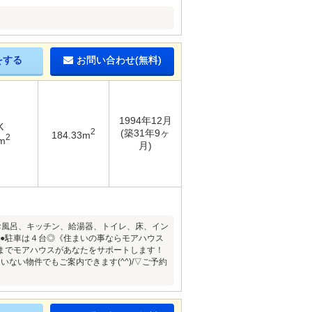
をする
お問い合わせ(無料)
1994年12月
K
2
(築31年9ヶ
184.33m
2
m
月)
お風呂、キッチン、給湯器、トイレ、床、イン
♪●駐車は４台◎《住まいの事ならモアハウス
までモアハウスがあなたをサポートします！
ない物件でもご案内できます(^^)/▽ご予約