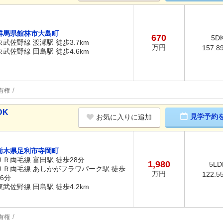
群馬県館林市大島町
670
5D
東武佐野線 渡瀬駅 徒歩3.7km
万円
157.8
東武佐野線 田島駅 徒歩4.6km
有権
DK
見学予約
お気に入りに追加
栃木県足利市寺岡町
ＪＲ両毛線 富田駅 徒歩28分
1,980
5LD
ＪＲ両毛線 あしかがフラワパーク駅 徒歩
万円
122.5
36分
東武佐野線 田島駅 徒歩4.2km
有権