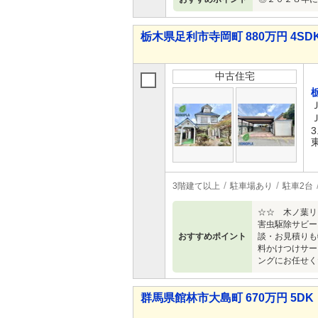
栃木県足利市寺岡町 880万円 4SD
中古住宅
3
3階建て以上
駐車場あり
駐車2台
☆☆ 木ノ葉リ
害虫駆除サビー
おすすめポイント
談・お見積りも
料かけつけサー
ングにお任せく
群馬県館林市大島町 670万円 5DK