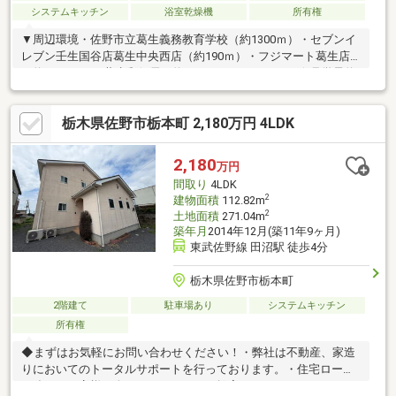
システムキッチン
浴室乾燥機
所有権
▼周辺環境・佐野市立葛生義務教育学校（約1300ｍ）・セブンイ
レブン壬生国谷店葛生中央西店（約190ｍ）・フジマート葛生店
（約1500ｍ）・葛生郵便局（約70m）ーーーーーーー☆見学予約
受付中☆「今から見学したい」大歓迎です♪住宅ローンのご相談
もお任せください！ーーーーーーーおうち探しは『ケイアイエポ
栃木県佐野市栃本町 2,180万円 4LDK
ックメイキング 小山店』へ♪■気軽に相談ができる■お家探しを
始め、住宅ローンや今後のライフプランなど一緒に考えていきま
しょう♪■多数の金融機関と提携■お客様に最適な住宅ローンの提
2,180
万円
案が可能です♪他で断られた方も承認になる場合が御座います！ま
間取り
4LDK
ずはご相談ください♪
2
建物面積
112.82m
2
土地面積
271.04m
築年月
2014年12月(築11年9ヶ月)
東武佐野線 田沼駅 徒歩4分
栃木県佐野市栃本町
2階建て
駐車場あり
システムキッチン
所有権
◆まずはお気軽にお問い合わせください！・弊社は不動産、家造
りにおいてのトータルサポートを行っております。・住宅ローン
に強く、お客様一人ひとりにあったご提案をさせていただきま