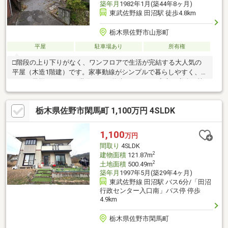
築年月
1982年1月(築44年8ヶ月)
東武佐野線 田沼駅 徒歩4.8km
栃木県佐野市山形町
平屋
駐車場あり
所有権
□階段の上り下りがなく、ワンフロアで生活が完結する大人気の
平屋（木造1階建）です。家事動線がシンプルで暮らしやすく、小
さなお子様からシニア世代まで、将来にわたって安心・安全・快
適に生活できます。□約92坪のゆとりある敷地が魅力！複数台の
駐車スペースを確保できるのはもちろん、大きなお庭で本格的な
栃木県佐野市閑馬町 1,100万円 4SLDK
家庭菜園やガーデニングを楽しんだり、ペットと遊んだりと、戸
建てならではの自由を満喫できます。□南側に面した明るい「広
縁」を備えた、和の風情を感じる間取りです。ポカポカとした日
1,100
万円
差しの中で読書をしたり、お茶を飲んだり、お昼寝をしたりと、
間取り
4SLDK
時間を忘れてゆったりとくつろげる癒やしの空間です。
2
建物面積
121.87m
2
土地面積
500.49m
築年月
1997年5月(築29年4ヶ月)
東武佐野線 田沼駅 バス6分/「田沼
行政センター入口南」バス停 停歩
4.9km
栃木県佐野市閑馬町