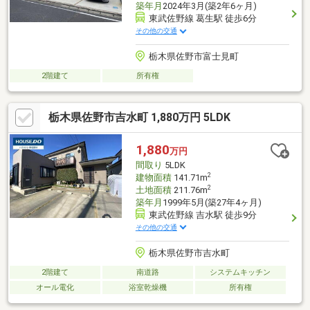
築年月
2024年3月(築2年6ヶ月)
東武佐野線 葛生駅 徒歩6分
その他の交通
栃木県佐野市富士見町
2階建て
所有権
栃木県佐野市吉水町 1,880万円 5LDK
1,880
万円
間取り
5LDK
2
建物面積
141.71m
2
土地面積
211.76m
築年月
1999年5月(築27年4ヶ月)
東武佐野線 吉水駅 徒歩9分
その他の交通
栃木県佐野市吉水町
2階建て
南道路
システムキッチン
オール電化
浴室乾燥機
所有権