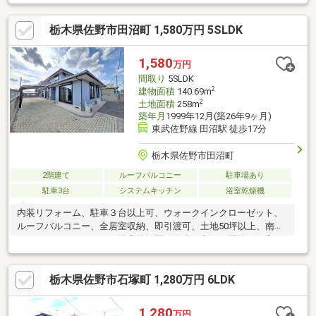
した5DK住宅・南向きの住宅で陽当たり良好・駐車は並列3台以上
可能【おすすめポイント】・本物件は条件により住宅ローン減税
栃木県佐野市田沼町 1,580万円 5SLDK
が適用されます。・シロアリ防除工事施工後5年間保証・お客様に
合わせたローンの組み方や金融機関をご提案。住宅ローンが初め
ての方でもお気軽にご相談ください【周辺施設】・田沼小学校ま
1,580
万円
で約624ｍ（徒歩約8分）・田沼東中学校まで
間取り
5SLDK
2
建物面積
140.69m
2
土地面積
258m
築年月
1999年12月(築26年9ヶ月)
東武佐野線 田沼駅 徒歩17分
栃木県佐野市田沼町
2階建て
ルーフバルコニー
駐車場あり
駐車3台
システムキッチン
浴室乾燥機
内装リフォーム、駐車３台以上可、ウォークインクローゼット、
ルーフバルコニー、全居室収納、即引渡可、土地50坪以上、南向
き、システムキッチン、浴室乾燥機、陽当り良好、閑静な住宅
地、和室、整形地、庭、シャワー付洗面化粧台、対面式キッチ
ン、トイレ２ヶ所、浴室１坪以上、２階建、南面バルコニー、オ
栃木県佐野市石塚町 1,280万円 6LDK
ートバス、温水洗浄便座、浴室に窓、ＴＶモニタ付インターホ
ン、通風良好、全居室６畳以上、平坦地、２世帯住宅、納戸
1,280
万円