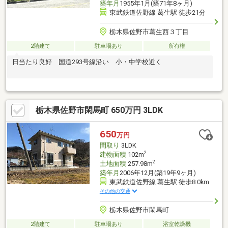
築年月
1955年1月(築71年8ヶ月)
東武鉄道佐野線 葛生駅 徒歩21分
栃木県佐野市葛生西３丁目
2階建て
駐車場あり
所有権
日当たり良好 国道293号線沿い 小・中学校近く
栃木県佐野市閑馬町 650万円 3LDK
650
万円
間取り
3LDK
2
建物面積
102m
2
土地面積
257.98m
築年月
2006年12月(築19年9ヶ月)
東武鉄道佐野線 葛生駅 徒歩8.0km
その他の交通
栃木県佐野市閑馬町
2階建て
駐車場あり
浴室乾燥機