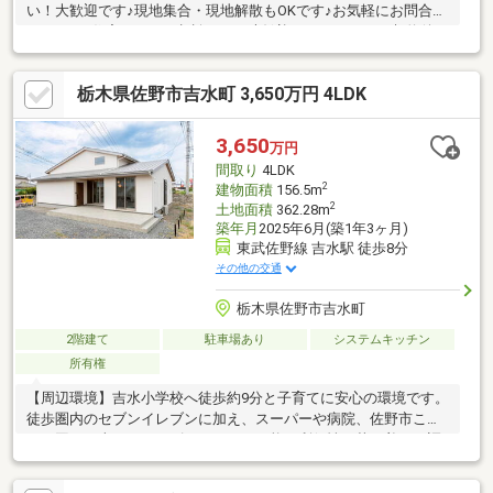
い！大歓迎です♪現地集合・現地解散もOKです♪お気軽にお問合せ
ください♪住宅ローンの相談のみも大歓迎です！ーーーご契約後も
お手伝い致しますーーー①住宅ローン控除・・・購入後、年末時
の住宅ローン残高に応じて所得税が控除される制度です。必要書
栃木県佐野市吉水町 3,650万円 4LDK
類の準備がございますので、取得やご相談などお手伝いさせてい
ただきます♪②オプション関連・・・外構や内装などのオプショ
ン関連のご提案もできますのでご相談ください♪いつでもお気軽に
3,650
万円
ご相談いただけますと幸いです♪
間取り
4LDK
2
建物面積
156.5m
2
土地面積
362.28m
築年月
2025年6月(築1年3ヶ月)
東武佐野線 吉水駅 徒歩8分
その他の交通
栃木県佐野市吉水町
2階建て
駐車場あり
システムキッチン
所有権
【周辺環境】吉水小学校へ徒歩約9分と子育てに安心の環境です。
徒歩圏内のセブンイレブンに加え、スーパーや病院、佐野市こど
もの国へも車でスムーズにアクセス可能。利便性と落ち着きが調
和したエリアです。【おすすめポイント】圧倒的な開放感：約
109坪の広大な角地で、陽当たりと風通しが抜群。リビングの吹