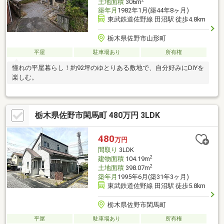
2
土地面積
306m
築年月
1982年1月(築44年8ヶ月)
東武鉄道佐野線 田沼駅 徒歩4.8km
栃木県佐野市山形町
平屋
駐車場あり
所有権
憧れの平屋暮らし！約92坪のゆとりある敷地で、自分好みにDIYを
楽しむ。
栃木県佐野市閑馬町 480万円 3LDK
480
万円
間取り
3LDK
2
建物面積
104.19m
2
土地面積
398.07m
築年月
1995年6月(築31年3ヶ月)
東武鉄道佐野線 田沼駅 徒歩5.8km
栃木県佐野市閑馬町
平屋
駐車場あり
所有権