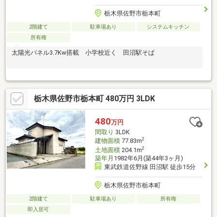
栃木県佐野市栃本町
2階建て
駐車場あり
システムキッチン
所有権
太陽光パネル3.7Kw搭載 小学校近く 田沼駅そば
栃木県佐野市栃本町 480万円 3LDK
480
万円
間取り
3LDK
2
建物面積
77.83m
2
土地面積
204.1m
築年月
1982年6月(築44年3ヶ月)
東武鉄道佐野線 田沼駅 徒歩15分
栃木県佐野市栃本町
2階建て
駐車場あり
所有権
即入居可