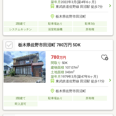
築年月
2022年3月(築4年6ヶ月)
東武鉄道佐野線 田沼駅 徒歩7分
栃木県佐野市田沼町
2階建て
駐車場あり
駐車3台
システムキッチン
浴室乾燥機
所有権
栃木県佐野市田沼町 780万円 5DK
780
万円
間取り
5DK
2
建物面積
107.07m
2
土地面積
343m
築年月
1979年3月(築47年6ヶ月)
東武鉄道佐野線 田沼駅 徒歩17分
栃木県佐野市田沼町
2階建て
駐車場あり
所有権
即入居可