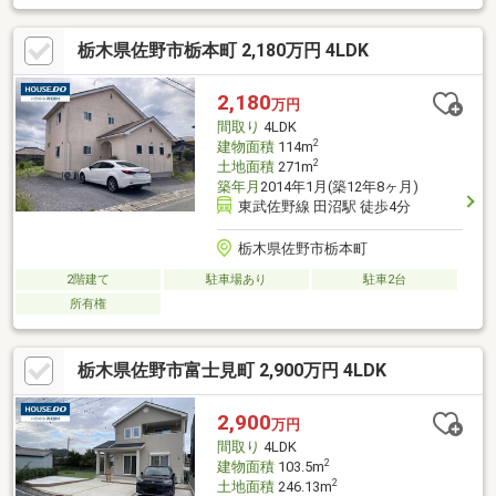
す。・スタッフ一同、誠心誠意ご対応させていただきます！◆経
験知識が豊富なスタッフが在籍！迅速な対応を心掛けておりま
栃木県佐野市栃本町 2,180万円 4LDK
す。・お問合せを受けてから即日ご対応をさせていただきま
す。・その他物件情報も多数ございます！お気軽にお問い合わせ
ください。
2,180
万円
間取り
4LDK
2
建物面積
114m
2
土地面積
271m
築年月
2014年1月(築12年8ヶ月)
東武佐野線 田沼駅 徒歩4分
栃木県佐野市栃本町
2階建て
駐車場あり
駐車2台
所有権
栃木県佐野市富士見町 2,900万円 4LDK
2,900
万円
間取り
4LDK
2
建物面積
103.5m
2
土地面積
246.13m