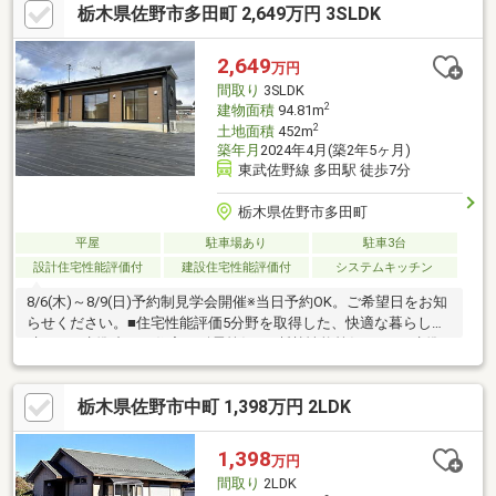
栃木県佐野市多田町 2,649万円 3SLDK
た洗面所の物件。キッチンに窓があるのでいつでも綺麗な空気と
入れ替えが可能。自然なイメージを感じることの出来るフローリ
ングとなっています。
2,649
万円
間取り
3SLDK
2
建物面積
94.81m
2
土地面積
452m
築年月
2024年4月(築2年5ヶ月)
東武佐野線 多田駅 徒歩7分
栃木県佐野市多田町
平屋
駐車場あり
駐車3台
設計住宅性能評価付
建設住宅性能評価付
システムキッチン
8/6(木)～8/9(日)予約制見学会開催※当日予約OK。ご希望日をお知
らせください。■住宅性能評価5分野を取得した、快適な暮らしが
叶うZEH水準省エネ住宅・耐震等級3、断熱性能等級5のZEH水準
省エネ住宅・節電に繋がるアルゴンガス入りLow-E複層ガラス■収
納たっぷりの平屋住宅・3.75帖の書斎兼WIC・全室ウォークイン
栃木県佐野市中町 1,398万円 2LDK
クローゼット付・「住宅ローン控除13年」利用可能（初年度22.54
万円、合計247.75万円控除） ※借入額2500万円、借入期間35
年、年収600万円、全期間固定金利1%の場合
1,398
万円
間取り
2LDK