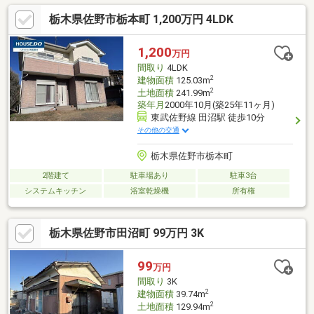
栃木県佐野市栃本町 1,200万円 4LDK
1,200
万円
間取り
4LDK
2
建物面積
125.03m
2
土地面積
241.99m
築年月
2000年10月(築25年11ヶ月)
東武佐野線 田沼駅 徒歩10分
その他の交通
栃木県佐野市栃本町
2階建て
駐車場あり
駐車3台
システムキッチン
浴室乾燥機
所有権
栃木県佐野市田沼町 99万円 3K
99
万円
間取り
3K
2
建物面積
39.74m
2
土地面積
129.94m