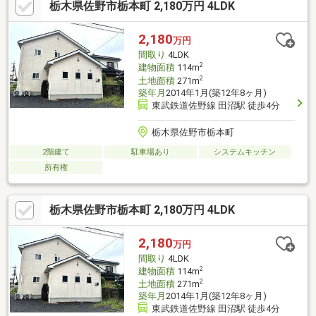
栃木県佐野市栃本町 2,180万円 4LDK
き抜けが、家族の集う明るい空間を創出します。柔軟な間取り：
ゆとりある設計で、お子様の成長に合わせた個室確保やテレワー
ク部屋など多様な使い方が可能です。快適な設備：1坪以上のバス
2,180
万円
ルームやオープンキッチン、WICなど、デザインと機能性を両立
間取り
4LDK
した設備で豊かな毎日をサポートします。
2
建物面積
114m
2
土地面積
271m
築年月
2014年1月(築12年8ヶ月)
東武鉄道佐野線 田沼駅 徒歩4分
栃木県佐野市栃本町
2階建て
駐車場あり
システムキッチン
所有権
栃木県佐野市栃本町 2,180万円 4LDK
2,180
万円
間取り
4LDK
2
建物面積
114m
2
土地面積
271m
築年月
2014年1月(築12年8ヶ月)
東武鉄道佐野線 田沼駅 徒歩4分