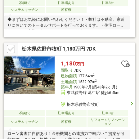
2階建て
駐車場あり
駐車3台
システムキッチン
所有権
◆まずはお気軽にお問い合わせください！・弊社は不動産、家造
りにおいてのトータルサポートを行っております。・住宅ローン
に強く、お客様一人ひとりにあったご提案をさせていただきま
す。・スタッフ一同、誠心誠意ご対応させていただきます！◆経
験知識が豊富なスタッフが在籍！迅速な対応を心掛けておりま
栃木県佐野市牧町 1,180万円 7DK
す。・お問合せを受けてから即日ご対応をさせていただきま
す。・その他物件情報も多数ございます！お気軽にお問い合わせ
ください。
1,180
万円
間取り
7DK
2
建物面積
177.64m
2
土地面積
1522.97m
築年月
1983年7月(築43年2ヶ月)
東武佐野線 葛生駅 徒歩6.4km
栃木県佐野市牧町
2階建て
駐車場あり
駐車3台
リフォームリノベーシ
システムキッチン
所有権
ョン
ローン審査に自信あり！金融機関との連携力で幅広いご提案が可