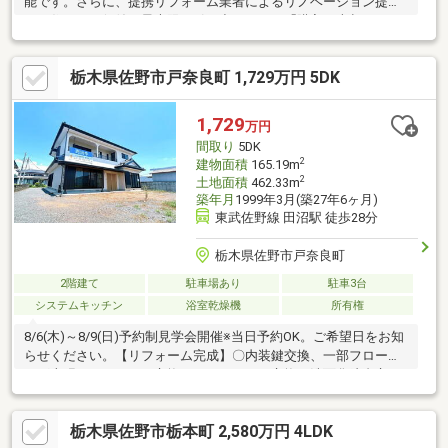
能です。さらに、提携リフォーム業者によるリノベーション提案
で、住まいの価値を最大限に引き出します。「購入・売却・リフ
ォーム」すべて当社にお任せください。
栃木県佐野市戸奈良町 1,729万円 5DK
1,729
万円
間取り
5DK
2
建物面積
165.19m
2
土地面積
462.33m
築年月
1999年3月(築27年6ヶ月)
東武佐野線 田沼駅 徒歩28分
栃木県佐野市戸奈良町
2階建て
駐車場あり
駐車3台
システムキッチン
浴室乾燥機
所有権
8/6(木)～8/9(日)予約制見学会開催※当日予約OK。ご希望日をお知
らせください。【リフォーム完成】〇内装鍵交換、一部フローリ
ング上張り、キッチン交換、ユニットバス交換、洗面化粧台交
換、トイレ交換、壁天井クロス張替、照明交換、網戸交換、火災
報知器設置など〇外装車庫・倉庫解体、外壁塗装【おすすめポイ
栃木県佐野市栃本町 2,580万円 4LDK
ント】・シロアリ防除工事施工後5年間保証・返済額や融資可能額