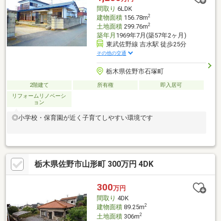
間取り
6LDK
2
建物面積
156.78m
2
土地面積
299.76m
築年月
1969年7月(築57年2ヶ月)
東武佐野線 吉水駅 徒歩25分
その他の交通
栃木県佐野市石塚町
2階建て
所有権
即入居可
リフォームリノベーシ
ョン
◎小学校・保育園が近く子育てしやすい環境です
栃木県佐野市山形町 300万円 4DK
300
万円
間取り
4DK
2
建物面積
89.25m
2
土地面積
306m