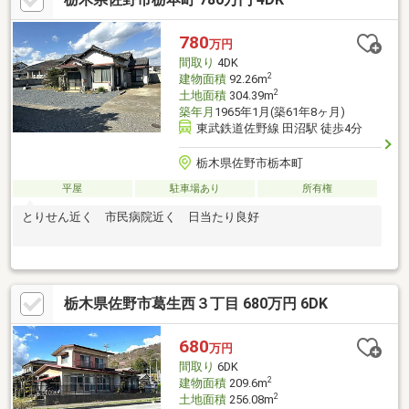
780
万円
間取り
4DK
2
建物面積
92.26m
2
土地面積
304.39m
築年月
1965年1月(築61年8ヶ月)
東武鉄道佐野線 田沼駅 徒歩4分
栃木県佐野市栃本町
平屋
駐車場あり
所有権
とりせん近く 市民病院近く 日当たり良好
栃木県佐野市葛生西３丁目 680万円 6DK
680
万円
間取り
6DK
2
建物面積
209.6m
2
土地面積
256.08m