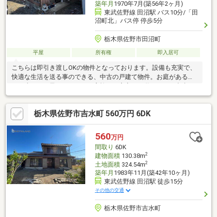
築年月
1970年7月(築56年2ヶ月)
東武佐野線 田沼駅 バス10分/「田
沼町北」バス停 停歩5分
栃木県佐野市田沼町
平屋
所有権
即入居可
こちらは即引き渡しOKの物件となっております。設備も充実で、
快適な生活を送る事のできる、中古の戸建て物件。お庭があるの
で、小さいお子さんがいるご家族でも安心して遊ぶことが出来ま
す。
栃木県佐野市吉水町 560万円 6DK
560
万円
間取り
6DK
2
建物面積
130.38m
2
土地面積
324.54m
築年月
1983年11月(築42年10ヶ月)
東武佐野線 田沼駅 徒歩15分
その他の交通
栃木県佐野市吉水町