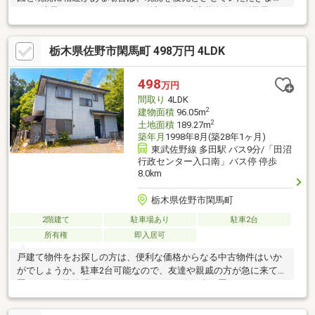
す。※境界につきましては、お引渡し前に売主様負担で測量予
定。※単独浄化槽＜教育施設＞吉水小学校・田沼東中学校
栃木県佐野市閑馬町 498万円 4LDK
498
万円
間取り
4LDK
2
建物面積
96.05m
2
土地面積
189.27m
築年月
1998年8月(築28年1ヶ月)
東武佐野線 多田駅 バス9分/「田沼
行政センター入口南」バス停 停歩
8.0km
栃木県佐野市閑馬町
2階建て
駐車場あり
駐車2台
所有権
即入居可
戸建て物件をお探しの方は、便利な価格からなる中古物件はいか
がでしょうか。駐車2台可能なので、友達や親戚の方が急に来ても
置けます。駐輪場があるので、バイクも自転車も置いておくこと
ができます。お庭があるので、小さいお子さんがいるご家族でも
安心して遊ぶことが出来ます。朝や就寝前がラクラクの、独立し