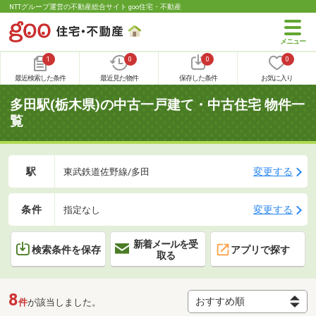
NTTグループ運営の不動産総合サイト goo住宅・不動産
1
0
0
0
最近検索した条件
最近見た物件
保存した条件
お気に入り
多田駅(栃木県)の中古一戸建て・中古住宅 物件一
覧
駅
変更する
東武鉄道佐野線/多田
条件
変更する
指定なし
新着メールを受
検索条件を保存
アプリで探す
取る
8
件
が該当しました。