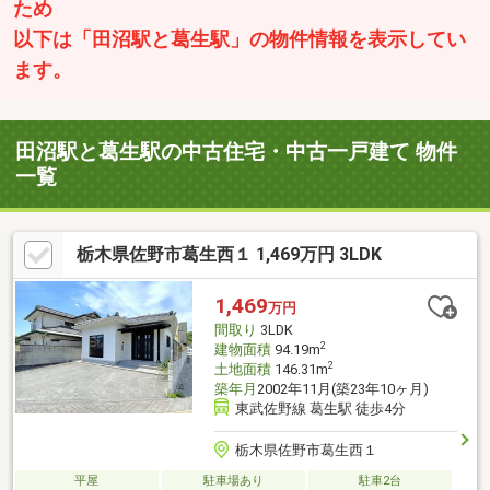
ため
以下は「田沼駅と葛生駅」の物件情報を表示してい
ます。
田沼駅と葛生駅の中古住宅・中古一戸建て 物件
一覧
栃木県佐野市葛生西１ 1,469万円 3LDK
1,469
万円
間取り
3LDK
2
建物面積
94.19m
2
土地面積
146.31m
築年月
2002年11月(築23年10ヶ月)
東武佐野線 葛生駅 徒歩4分
栃木県佐野市葛生西１
平屋
駐車場あり
駐車2台