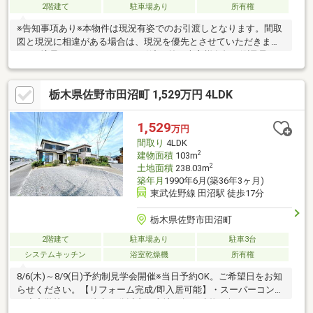
2階建て
駐車場あり
所有権
※告知事項あり※本物件は現況有姿でのお引渡しとなります。間取
図と現況に相違がある場合は、現況を優先とさせていただきま
す。※境界につきましては、お引渡し前に売主様負担で測量予
定。※単独浄化槽＜教育施設＞吉水小学校・田沼東中学校
栃木県佐野市田沼町 1,529万円 4LDK
1,529
万円
間取り
4LDK
2
建物面積
103m
2
土地面積
238.03m
築年月
1990年6月(築36年3ヶ月)
東武佐野線 田沼駅 徒歩17分
栃木県佐野市田沼町
2階建て
駐車場あり
駐車3台
システムキッチン
浴室乾燥機
所有権
8/6(木)～8/9(日)予約制見学会開催※当日予約OK。ご希望日をお知
らせください。【リフォーム完成/即入居可能】・スーパーコンビ
ニ小中学校すべて徒歩10分以内・土地72坪、建物31坪のゆったり