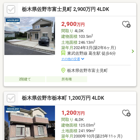
栃木県佐野市富士見町 2,900万円 4LDK
2,900
万円
間取り
4LDK
2
建物面積
103.5m
2
土地面積
246.13m
築年月
2024年3月(築2年6ヶ月)
東武佐野線 葛生駅 徒歩6分
その他の交通
栃木県佐野市富士見町
2階建て
所有権
栃木県佐野市栃本町 1,200万円 4LDK
1,200
万円
間取り
4LDK
2
建物面積
125.03m
2
土地面積
241.99m
築年月
2000年10月(築25年11ヶ月)