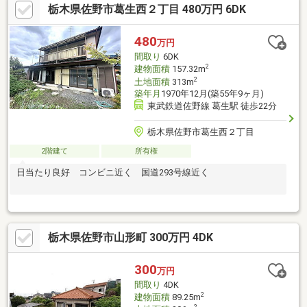
栃木県佐野市葛生西２丁目 480万円 6DK
480
万円
間取り
6DK
2
建物面積
157.32m
2
土地面積
313m
築年月
1970年12月(築55年9ヶ月)
東武鉄道佐野線 葛生駅 徒歩22分
栃木県佐野市葛生西２丁目
2階建て
所有権
日当たり良好 コンビニ近く 国道293号線近く
栃木県佐野市山形町 300万円 4DK
300
万円
間取り
4DK
2
建物面積
89.25m