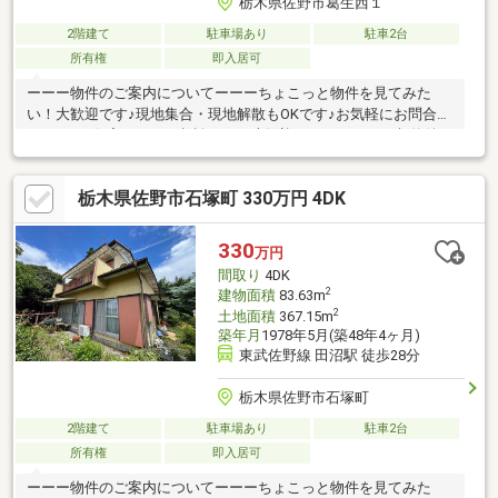
栃木県佐野市葛生西１
2階建て
駐車場あり
駐車2台
所有権
即入居可
ーーー物件のご案内についてーーーちょこっと物件を見てみた
い！大歓迎です♪現地集合・現地解散もOKです♪お気軽にお問合せ
ください♪住宅ローンの相談のみも大歓迎です！ーーーご契約後も
お手伝い致しますーーー①住宅ローン控除・・・購入後、年末時
の住宅ローン残高に応じて所得税が控除される制度です。必要書
栃木県佐野市石塚町 330万円 4DK
類の準備がございますので、取得やご相談などお手伝いさせてい
ただきます♪②オプション関連・・・外構や内装などのオプショ
ン関連のご提案もできますのでご相談ください♪いつでもお気軽に
330
万円
ご相談いただけますと幸いです♪
間取り
4DK
2
建物面積
83.63m
2
土地面積
367.15m
築年月
1978年5月(築48年4ヶ月)
東武佐野線 田沼駅 徒歩28分
栃木県佐野市石塚町
2階建て
駐車場あり
駐車2台
所有権
即入居可
ーーー物件のご案内についてーーーちょこっと物件を見てみた