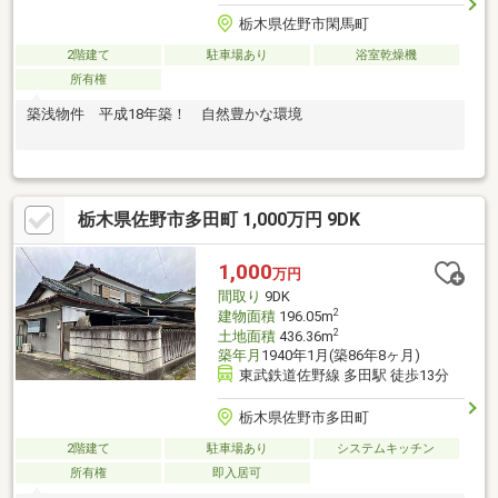
栃木県佐野市閑馬町
2階建て
駐車場あり
浴室乾燥機
所有権
築浅物件 平成18年築！ 自然豊かな環境
栃木県佐野市多田町 1,000万円 9DK
1,000
万円
間取り
9DK
2
建物面積
196.05m
2
土地面積
436.36m
築年月
1940年1月(築86年8ヶ月)
東武鉄道佐野線 多田駅 徒歩13分
栃木県佐野市多田町
2階建て
駐車場あり
システムキッチン
所有権
即入居可