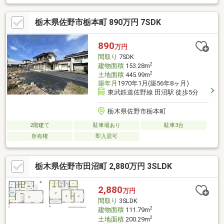
栃木県佐野市栃本町 890万円 7SDK
890
万円
間取り
7SDK
2
建物面積
153.28m
2
土地面積
445.99m
築年月
1970年1月(築56年8ヶ月)
東武鉄道佐野線 田沼駅 徒歩5分
栃木県佐野市栃本町
2階建て
駐車場あり
駐車3台
所有権
即入居可
栃木県佐野市田沼町 2,880万円 3SLDK
2,880
万円
間取り
3SLDK
2
建物面積
111.79m
2
土地面積
200.29m