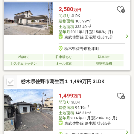
など、お客様のご希望にあわせてご提案。住宅ローンが初めての
方でもお気軽にご相談ください【周辺施設】・東武佐野線田沼駅
2,580
万円
まで2200m(徒歩31分)・佐野市立あそ野学園義務教
間取り
4LDK
2
建物面積
105.99m
2
土地面積
333.49m
築年月
2011年1月(築15年8ヶ月)
東武佐野線 田沼駅 徒歩15分
栃木県佐野市栃本町
2階建て
駐車場あり
駐車3台
システムキッチン
オール電化
浴室乾燥機
栃木県佐野市葛生西１ 1,499万円 3LDK
1,499
万円
間取り
3LDK
2
建物面積
94.19m
2
土地面積
146.31m
築年月
2002年11月(築23年10ヶ月)
東武佐野線 葛生駅 徒歩5分