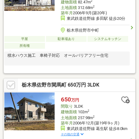
2
建物面積
82.47m
2
土地面積
312.68m
築年月
2006年9月(築20年)
東武鉄道佐野線 多田駅 徒歩20分
栃木県佐野市中町
平屋
駐車場あり
システムキッチン
所有権
積水ハウス施工 車椅子対応 オールバリアフリー住宅
栃木県佐野市閑馬町 650万円 3LDK
650
万円
間取り
3LDK
2
建物面積
102m
2
土地面積
257.98m
築年月
2006年12月(築19年9ヶ月)
東武鉄道佐野線 葛生駅 徒歩8.0km
その他の交通