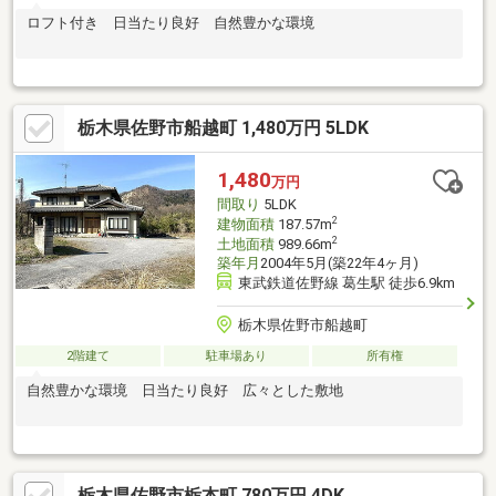
ロフト付き 日当たり良好 自然豊かな環境
栃木県佐野市船越町 1,480万円 5LDK
1,480
万円
間取り
5LDK
2
建物面積
187.57m
2
土地面積
989.66m
築年月
2004年5月(築22年4ヶ月)
東武鉄道佐野線 葛生駅 徒歩6.9km
栃木県佐野市船越町
2階建て
駐車場あり
所有権
自然豊かな環境 日当たり良好 広々とした敷地
栃木県佐野市栃本町 780万円 4DK