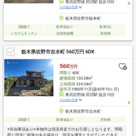
東武佐野線 田沼駅 徒歩10分
その他の交通
栃木県佐野市栃本町
2階建て
駐車場あり
駐車3台
システムキッチン
浴室乾燥機
所有権
栃木県佐野市吉水町 560万円 6DK
560
万円
間取り
6DK
2
建物面積
130.38m
2
土地面積
324.54m
築年月
1983年11月(築42年10ヶ月)
東武佐野線 田沼駅 徒歩15分
その他の交通
栃木県佐野市吉水町
2階建て
駐車場あり
所有権
※告知事項あり※本物件は現況有姿でのお引渡しとなります。間取
図と現況に相違がある場合は、現況を優先とさせていただきま