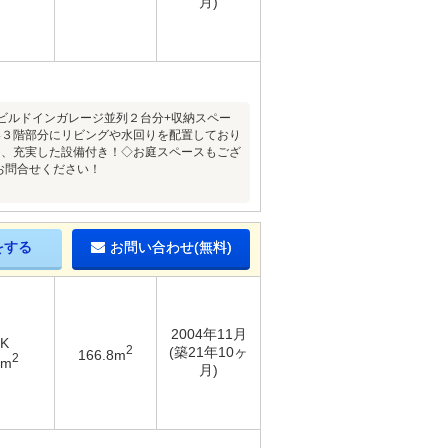
月)
住宅！◇ビルドインガレージ並列２台分+収納スペー
い３階部分にリビングや水回りを配置しており
ス、充実した設備付き！◇お庭スペースもござ
にお問合せください！
をする
お問い合わせ(無料)
2004年11月
DK
2
(築21年10ヶ
166.8m
2
7m
月)