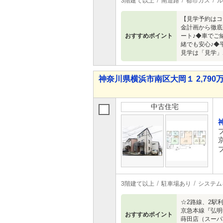
3階建て以上
南道路
都市ガス
ル
【見学予約はコ
金計画から徹底
おすすめポイント
ート♪◆車でご
緒でも安心♪◆
見学は「見学」
神奈川県横浜市南区大岡１ 2,790万
中古住宅
3階建て以上
駐車場あり
システム
☆2路線、2駅
京急本線『弘明
おすすめポイント
蒔田店（スーパ