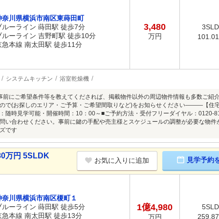
神奈川県横浜市南区東蒔田町
3,480
ブルーライン 蒔田駅 徒歩7分
3SL
ブルーライン 吉野町駅 徒歩10分
万円
101.0
京急本線 南太田駅 徒歩11分
システムキッチン
浴室乾燥機
事前にご希望条件等を教えてくだされば、掲載物件以外の周辺物件情報も多数ご紹
ので(お探しのエリア・ご予算・ご希望間取りなど)をお知らせください―――【住
：随時見学可能・開催時間：10：00～■ご予約方法・受付フリーダイヤル：0120-8
問い合わせください。事前に鍵の手配や売主様とスケジュールの調整が必要な物件
ズです
0万円 5SLDK
見学予約
お気に入りに追加
神奈川県横浜市南区榎町１
1億4,980
ブルーライン 蒔田駅 徒歩5分
5SL
京急本線 南太田駅 徒歩13分
259.8
万円