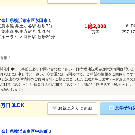
神奈川県横浜市南区永田東１
1億3,000
京急本線 井土ヶ谷駅 徒歩7分
8LD
京急本線 弘明寺駅 徒歩20分
257.1
万円
ブルーライン 蒔田駅 徒歩20分
有権
開催中◆◇（事前に必ずお問い合わせ下さい）日時/現地説明会は特別時間は問い
お気軽にお申し付け下さい。◇貴重なお時間の中で、ご希望の情報をご案内します◇
りと沢山の物件情報のご案内も可♪ ご都合に合わせたご紹介をします♪ ～おおよそ
ご相談（30分～） 〇資金計画のご相談（30分～）〇現地／物件見学（60分～） 〇
お願いします♪
万円 3LDK
見学予約
お気に入りに追加
神奈川県横浜市南区中島町２