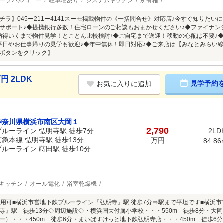
ーフバルコニー
駐車場あり
システムキッチン
所有権
チラ】045ー211ー4141スーモ掲載物件の《一括問合せ》対応店♪今すぐ知りたい
サポート♪◆提携銀行多数！住宅ローンのご相談もおまかせください♪◆ファイナン
納得いくまで物件見学！とことん比較検討♪◆ご自宅まで送迎！移動の心配は不要♪
平日やお仕事帰りの見学も歓迎♪◆年中無休！即日対応♪◆ご来店は【みなとみらい線
ボタンをクリック】
円 2LDK
見学予約
お気に入りに追加
神奈川県横浜市南区大岡１
2,790
ブルーライン 弘明寺駅 徒歩7分
2LD
京急本線 弘明寺駅 徒歩13分
万円
84.86
ブルーライン 蒔田駅 徒歩10分
キッチン
オール電化
浴室乾燥機
利用可■横浜市営地下鉄ブルーライン『弘明寺』駅 徒歩7分⇒駅まで平坦です■横浜市
寺』駅 徒歩13分◇周辺施設◇・横浜国大付属小学校・・・550m 徒歩8分・大岡
ー）・・・450m 徒歩6分・まいばすけっと地下鉄弘明寺店・・・450m 徒歩6