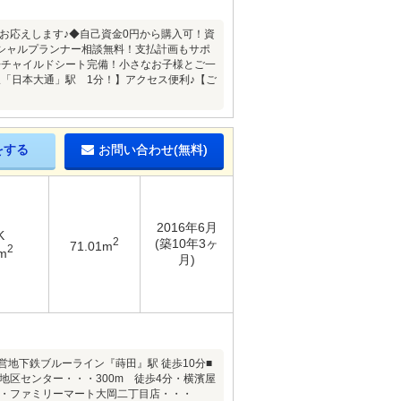
にお応えします♪◆自己資金0円から購入可！資
シャルプランナー相談無料！支払計画もサポ
◆チャイルドシート完備！小さなお子様とご一
「日本大通」駅 1分！】アクセス便利♪【ご
をする
お問い合わせ(無料)
2016年6月
K
2
(築10年3ヶ
71.01m
2
m
月)
営地下鉄ブルーライン『蒔田』駅 徒歩10分■
地区センター・・・300m 徒歩4分・横濱屋
分・ファミリーマート大岡二丁目店・・・