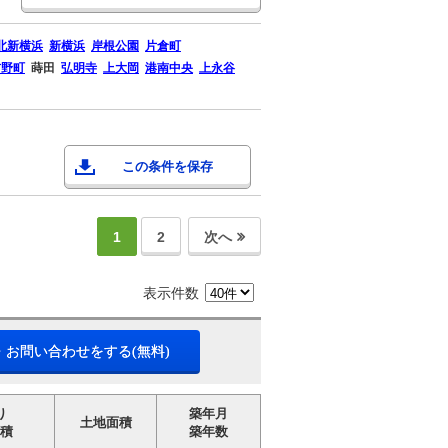
北新横浜
新横浜
岸根公園
片倉町
吉野町
蒔田
弘明寺
上大岡
港南中央
上永谷
この条件を保存
1
2
次へ
表示件数
・お問い合わせをする(無料)
り
築年月
土地面積
積
築年数