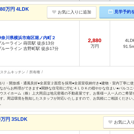
0万円 4LDK
見学予約
お気に入りに追加
神奈川県横浜市南区堀ノ内町２
2,880
4LD
ブルーライン 蒔田駅 徒歩13分
万円
91.5
ブルーライン 吉野町駅 徒歩17分
ステムキッチン
所有権
当り・開放感・通風良好●全居室２面窓を採用●全居室収納付き●建物・室内丁寧に
ながらお料理ができます●閑静な住宅街に佇む４ＬＤＫの穏やかな住まい●バルコ
ウスイホーム（株）上大岡店は地元密着の不動産屋です。お客様一人一人のご希望
す。周辺環境を熟知したスタッフが対応いたしますので、お気軽にご相談ください。お問い
。
万円 3SLDK
お気に入