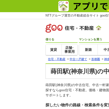
NTTグループ運営の不動産総合サイト goo
借りる
マンションを買う
店舗･
賃貸
新築
中
事業用
住宅・不動産
>
中古一戸建て
>
首都圏
>
神
蒔田駅(神奈川県)の
蒔田駅(神奈川県)の中古住宅、中古一
探すならgoo住宅・不動産。価格・建物
サポートします。
探したい物件の路線・検索条件を変