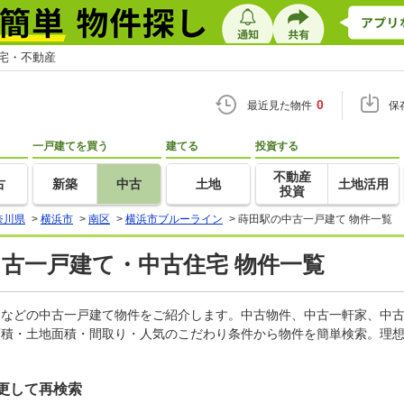
住宅・不動産
0
最近見た物件
保
一戸建てを買う
建てる
投資する
不動産
古
新築
中古
土地
土地活用
投資
奈川県
>
横浜市
>
南区
>
横浜市ブルーライン
>
蒔田駅の中古一戸建て 物件一覧
中古一戸建て・中古住宅 物件一覧
軒家などの中古一戸建て物件をご紹介します。中古物件、中古一軒家、中
面積・土地面積・間取り・人気のこだわり条件から物件を簡単検索。理想
更して再検索