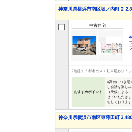
神奈川県横浜市南区堀ノ内町２ 2,88
中古住宅
2階建て
都市ガス
駐車場あり
シ
●高台につき陽
し会話を楽しみ
おすすめポイント
（天候による）
せていただきま
ちしております
神奈川県横浜市南区東蒔田町 3,480