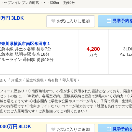
分・セブンイレブン通町店・・・350m 徒歩5分
万円 3LDK
見学予約
お気に入りに追加
神奈川県横浜市南区永田東１
4,280
京急本線 井土ヶ谷駅 徒歩7分
3LD
京急本線 弘明寺駅 徒歩18分
万円
94.14
ブルーライン 蒔田駅 徒歩18分
あり
床暖房
浴室乾燥機
所有権
即入居可
フォーム歴あり！◇南西角地かつ、小窓が多く採用された設計となっており、陽当た
ゼットの他に、LDK収納、各居室収納、屋根裏収納と豊富で満足のいく収納力！◇
然と増えそうです♪◇徒歩圏内に学校や公園やスーパーが有り、子育て環境・生活利
グのお部屋です♪◇南向きワイドなバルコニーが魅力的です！眺望も良好ですので
直ぐにご入居可能です！ご家族揃ってご内覧ください！
00万円 8LDK
見学予約
お気に入りに追加