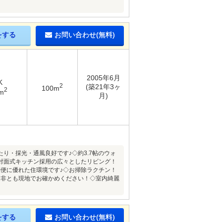
をする
お問い合わせ(無料)
2005年6月
K
2
(築21年3ヶ
100m
2
m
月)
り・採光・通風良好です♪◇約3.7帖のウォ
対面式キッチン採用の広々としたリビング！
便に優れた住環境です♪◇お掃除ラクチン！
是非とも現地でお確かめください！◇室内綺麗
をする
お問い合わせ(無料)