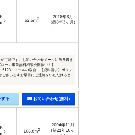
DK
2018年6月
2
62.5m
2
(築8年3ヶ月)
1m
介が可能です。お問い合わせメールに箇条書き
宅ローン事前無料相談会開催中！】
1-6123・メールの場合：【資料請求】ボタン
がございますお早目にご連絡をいただけると
をする
お問い合わせ(無料)
2004年11月
DK
2
(築21年10ヶ
166.8m
2
7m