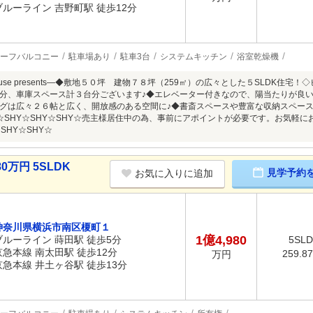
ブルーライン 吉野町駅 徒歩12分
ーフバルコニー
駐車場あり
駐車3台
システムキッチン
浴室乾燥機
s House presents―◆敷地５０坪 建物７８坪（259㎡）の広々とした５SLDK
分、車庫スペース計３台分ございます♪◆エレベーター付きなので、陽当たりが良
グは広々２６帖と広く、開放感のある空間に♪◆書斎スペースや豊富な収納スペー
Y☆SHY☆SHY☆SHY☆売主様居住中の為、事前にアポイントが必要です。お気軽
SHY☆SHY☆
0万円 5SLDK
見学予約
お気に入りに追加
神奈川県横浜市南区榎町１
1億4,980
ブルーライン 蒔田駅 徒歩5分
5SL
京急本線 南太田駅 徒歩12分
259.8
万円
京急本線 井土ヶ谷駅 徒歩13分