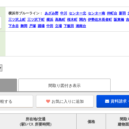
横浜市ブルーライン：
あざみ野
中川
センター北
センター南
仲町台
新羽
三ツ沢上町
三ツ沢下町
横浜
高島町
桜木町
関内
伊勢佐木長者町
阪東橋
下永谷
舞岡
戸塚
踊場
中田
立場
下飯田
湘南台
間取り図付き表示
お気に入りに追加
資料請求
所在地/交通
間取
価格
（駅/バス 所要時間）
建物面