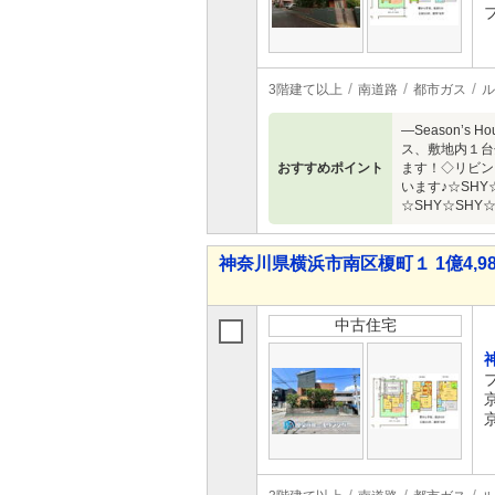
3階建て以上
南道路
都市ガス
ル
―Season’
ス、敷地内１台
おすすめポイント
ます！◇リビン
います♪☆SH
☆SHY☆SHY☆
神奈川県横浜市南区榎町１ 1億4,98
中古住宅