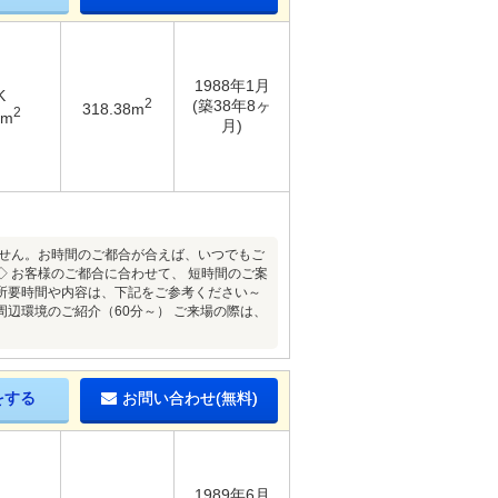
1988年1月
K
2
(築38年8ヶ
318.38m
2
7m
月)
ません。お時間のご都合が合えば、いつでもご
 お客様のご都合に合わせて、 短時間のご案
の所要時間や内容は、下記をご参考ください～
周辺環境のご紹介（60分～） ご来場の際は、
をする
お問い合わせ(無料)
1989年6月