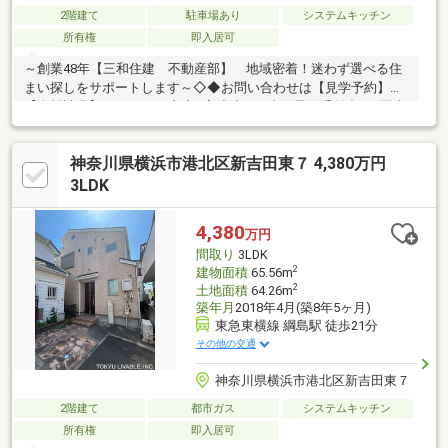
2階建て
駐車場あり
システムキッチン
所有権
即入居可
～創業48年【三和住建 不動産部】 地域密着！迷わず選べる住
まい探しをサポートします～◇◆お問い合わせは【見学予約】
【資料請求】からどうぞ◆◇■完成済み！内覧予約受付中！■写真
では分からない光の入り方や空気の質があります■玄関の雰囲気
や室内の静けさは、現地でしか判断できません■生活導線の使い
神奈川県横浜市港北区新吉田東７ 4,380万円
やすさは、歩くと印象が大きく変わります■リビングの明るさ・
収納の配置・音の響き方は体感するのがおすすめです■ご希望の
3LDK
日時を一つだけお伝えいただければ、すぐにご案内できます■住
宅ローンのご相談、お住替えやご売却の相談も無料で承ります■
4,380
万円
インターネットからお気軽にお問い合わせください
間取り
3LDK
2
建物面積
65.56m
2
土地面積
64.26m
築年月
2018年4月(築8年5ヶ月)
東急東横線 綱島駅 徒歩21分
その他の交通
神奈川県横浜市港北区新吉田東７
2階建て
都市ガス
システムキッチン
所有権
即入居可