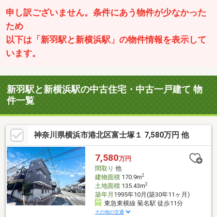
申し訳ございません。条件にあう物件が少なかった
ため
以下は「新羽駅と新横浜駅」の物件情報を表示して
います。
新羽駅と新横浜駅の中古住宅・中古一戸建て 物
件一覧
神奈川県横浜市港北区富士塚１ 7,580万円 他
7,580
万円
間取り
他
2
建物面積
170.9m
2
土地面積
135.43m
築年月
1995年10月(築30年11ヶ月)
東急東横線 菊名駅 徒歩11分
その他の交通