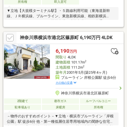
所有権
即入居可
▼立地【大規模ターミナル駅】・５路線利用可能（東海道新幹
線、ＪＲ横浜線、ブルーライン、東急新横浜線、相鉄新横浜
線）・バスターミナルには羽田空港・成田空港行きの直通バスも
運行▼特徴・鉄骨造3LDK住宅・LDK約22帖、対面式キッチンは食
洗機付・弓型窓仕様の開放感ある洋室約17帖、洗面台付で客間や
神奈川県横浜市港北区篠原町 6,190万円 4LDK
セカンドリビングとしても利用可・駐車場2台分有(車種による)※
建築基準法に定める道路に接道していないため原則として建物の
建築・増築・改築不可建築審査会の同意を得て建築基準法43条2
6,190
万円
項2号の許可を受けた場合には、建築物の建築・増築・改築可
間取り
4LDK
2
建物面積
101.17m
2
土地面積
111.2m
築年月
2001年5月(築25年4ヶ月)
ブルーライン 岸根公園駅 徒歩6分
その他の交通
神奈川県横浜市港北区篠原町
2階建て
都市ガス
ルーフバルコニー
駐車場あり
床暖房
所有権
－物件のおすすめポイント－▼立地・横浜市ブルーライン「岸根
公園」駅 徒歩6分 他・第一種低層住居専用地域内の閑静な住宅
街・南西・北西角地▼特徴・LDKは約18.2帖、隣接洋室と一体利