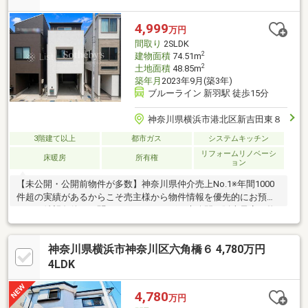
イン「新羽」駅徒歩10分、バス便で「大倉山」駅もご利用可能ご
見学のご希望、資料請求、ご質問などなど、お気軽にまずはお問
4,999
万円
い合わせください♪【 フリーダイヤル： 0120-821-930 】
間取り
2SLDK
2
建物面積
74.51m
2
土地面積
48.85m
築年月
2023年9月(築3年)
ブルーライン 新羽駅 徒歩15分
神奈川県横浜市港北区新吉田東８
3階建て以上
都市ガス
システムキッチン
リフォームリノベーシ
床暖房
所有権
ョン
【未公開・公開前物件が多数】神奈川県仲介売上No.1※年間1000
件超の実績があるからこそ売主様から物件情報を優先的にお預か
り。ご希望条件をお聞かせいただければ、未公開や販売予定の物
件もいち早くご紹介します。【サザビーズブランド】世界80以上
の国と地域で展開する高級不動産ブランド「サザビーズ インター
神奈川県横浜市神奈川区六角橋６ 4,780万円
ナショナル リアルティ」の一員として確かな信頼でお住まい探し
をサポート。【List365・充実のアフターサービス】お引渡し後
4LDK
も、24時間365日の駆けつけや優待販売、延長保証等私たちのサ
ービスは一生涯続きます。※日経MJ（2025年10月）第43回サービ
4,780
万円
ス業総合調査