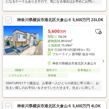
になるケースもありますので、気になる場合はお早めにお問い合
わせください！◇カースペース１台分あり！前面に旋回スペース
があるため、運転が苦手な方でも楽に駐車できます。横約2.47
ｍ・奥行約4.99ｍです。（測量図をもとに計測）◇全面道路は私
神奈川県横浜市港北区大倉山６ 5,600万円 2SLDK
道のため車通りが少なく、子育て環境にもピッタリです！周辺も
子育て世代が多くお住まいです♪岸根公園にお出かけがおすすめ！
◇約12.0帖の地下室あり！眺望・日当たり良好！WIC付き！珍し
5,600
万円
い作りなので、ぜひご覧いただきたいポイントです！◇お庭あり
間取り
2SLDK
♪
2
建物面積
89.01m
2
土地面積
75.59m
築年月
2021年3月(築5年6ヶ月)
ブルーライン 新羽駅 徒歩10分
神奈川県横浜市港北区大倉山６
2階建て
都市ガス
駐車場あり
システムキッチン
所有権
CENTURY21アイ建設は、お客様一人ひとりの状況に寄り添い、お
住まい探しのお手伝いをさせていただきます。住まいに対して求
める条件は千差万別。知りたい情報や不安な気持ちも人それぞ
れ。だからこそマニュアルではなく、お客様にあわせたオーダー
メイドのサポートを。物件探しからその先の新生活も、良き伴走
神奈川県横浜市港北区大倉山６ 5,600万円 4LDK
者として並走させていただきます。多少難しそうなご条件でも、