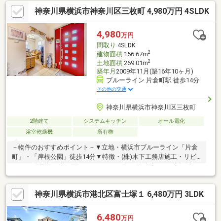
も強い会社」です。◇「桜木町駅１分」に店舗がございますの
神奈川県横浜市神奈川区三枚町 4,980万円 4SLDK
で、お気軽にご来店下さい。◇お車でご来社の際は、無料駐車券
サービスがご利用できます。◇現地見学をご希望のお客様は、ご
指定の場所へのお迎えも対応します。
4,980
万円
間取り
4SLDK
2
建物面積
156.67m
2
土地面積
269.01m
築年月
2009年11月(築16年10ヶ月)
ブルーライン 片倉町駅 徒歩14分
その他の交通
神奈川県横浜市神奈川区三枚町
2階建て
システムキッチン
オール電化
浴室乾燥機
所有権
－物件のおすすめポイント－▼立地・横浜市ブルーライン「片倉
町」・「岸根公園」徒歩14分▼特徴・(株)木下工務店施工・リビ
ング・洋室約6.0帖に面するバルコニー有・開放感のある対面式キ
ッチン、アクセントになるタイル張りのカウンター付・洗面室か
らテラスへ直接出入可能で家事動線良好・WIC・パントリー・SC
神奈川県横浜市港北区富士塚１ 6,480万円 3LDK
等、豊富な収納有・タイル張りの約6.0帖アトリエが玄関に隣接、
多用途に活用可能▼設備・オール電化・IHコンロ／食洗機／浄水
器・浴室乾燥機・スロップシンク■ ご希望の住まい探しをお手伝
6,480
万円