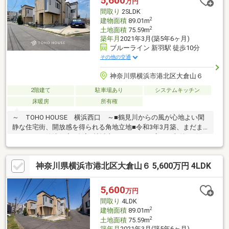
5,600
万円
おります☆
間取り
2SLDK
2
建物面積
89.01m
2
土地面積
75.59m
築年月
2021年3月(築5年6ヶ月)
ブルーライン 新羽駅 徒歩10分
その他の交通
神奈川県横浜市港北区大倉山６
2階建て
駐車場あり
システムキッチン
床暖房
所有権
～ TOHO HOUSE 横浜西口 ～■鶴見川からの風が心地よい閑
静な住宅街、開放感を得られる角地立地■令和3年3月築、まだま
だきれいな築浅住宅■全室5帖以上のゆとりある広さ、収納を確保
したファミリーに嬉しい4部屋タイプの間取り■陽当たりとプライ
バシーに考慮した2階リビング、約16帖の開放感！床暖房を完備
神奈川県横浜市港北区大倉山６ 5,600万円 4LDK
しています■家事をしながら会話がはずむ対面キッチンを採用、
リビングも見渡せ小さなお子様も安心して見守れます■ブルーラ
イン「新羽」駅徒歩10分、バス便で「大倉山」駅もご利用可能ご
5,600
万円
見学のご希望、資料請求、ご質問などなど、お気軽にまずはお問
間取り
4LDK
い合わせください♪【 フリーダイヤル： 0120-821-930 】
2
建物面積
89.01m
2
土地面積
75.59m
築年月
2021年3月(築5年6ヶ月)