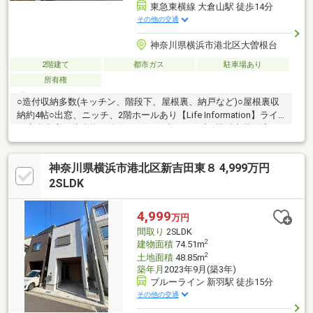
東急東横線 大倉山駅 徒歩14分
その他の交通
神奈川県横浜市港北区大曽根台
2階建て
都市ガス
駐車場あり
所有権
○造付収納多数(キッチン、階段下、屋根裏、納戸など)○屋根裏収
納約4帖○出窓、ニッチ、2階ホールあり【Life Information】ライ
フ大倉山店：徒歩約11分(850m）セブンイレブン横浜太尾町店：
徒歩約7分(560m)大倉山メディカルクリニック：徒歩約15分
(1200m)バディ動物病院：徒歩約12分(940m) スギ薬局大倉山
神奈川県横浜市港北区新吉田東８ 4,999万円
店：徒歩約10分(780ｍ)大倉山公園：徒歩約6分(420ｍ)【大倉山公
園】園内の「梅林」では約220本の梅が春に咲き誇り、毎年2月頃
2SLDK
には「大倉山観梅会」が開催されます
4,999
万円
間取り
2SLDK
2
建物面積
74.51m
2
土地面積
48.85m
築年月
2023年9月(築3年)
ブルーライン 新羽駅 徒歩15分
その他の交通