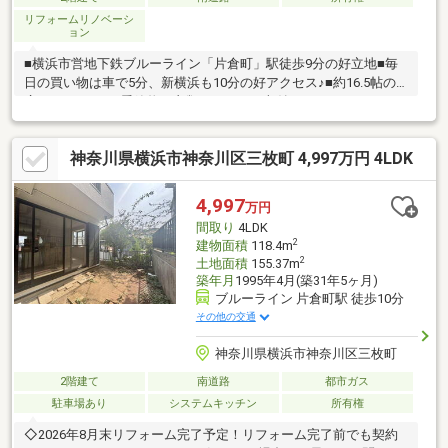
リフォームリノベーシ
ョン
■横浜市営地下鉄ブルーライン「片倉町」駅徒歩9分の好立地■毎
日の買い物は車で5分、新横浜も10分の好アクセス♪■約16.5帖の
広々としたLDK■季節物の衣類もスッキリ収納できるウォークイン
クローゼット■駐車スペース有り――リフォーム内容（2026年8月
下旬完了予定）――・床材/クロス交換 ・キッチン/洗面化粧台/
神奈川県横浜市神奈川区三枚町 4,997万円 4LDK
トイレ交換 ・建具交換 ・屋根/外壁塗装 ・ハウスクリーニン
グ等 ・インターホン交換 ・内外装リフォーム ・駐車スペー
ス有 ・住宅瑕疵担保保険加入予定 等／お気軽にお問い合わせ
4,997
万円
ください。皆さまからのご連絡をお待ちしております！＼
間取り
4LDK
2
建物面積
118.4m
2
土地面積
155.37m
築年月
1995年4月(築31年5ヶ月)
ブルーライン 片倉町駅 徒歩10分
その他の交通
神奈川県横浜市神奈川区三枚町
2階建て
南道路
都市ガス
駐車場あり
システムキッチン
所有権
◇2026年8月末リフォーム完了予定！リフォーム完了前でも契約