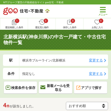
NTTグループ運営の不動産総合サイト goo住宅・不動産
1
0
0
0
最近検索した条件
最近見た物件
保存した条件
お気に入り
北新横浜駅(神奈川県)の中古一戸建て・中古住宅
物件一覧
駅
変更する
横浜市ブルーライン/北新横浜
条件
変更する
指定なし
新着メールを受
検索条件を保存
アプリで探す
取る
4
件
が該当しました。