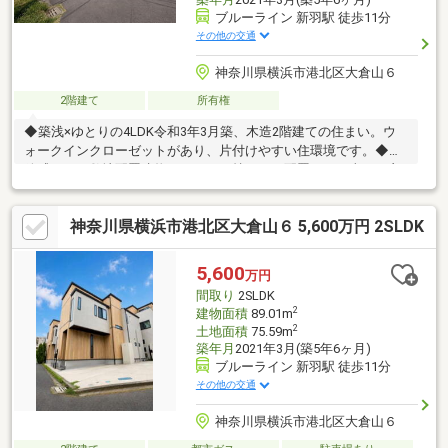
ブルーライン 新羽駅 徒歩11分
その他の交通
神奈川県横浜市港北区大倉山６
2階建て
所有権
◆築浅×ゆとりの4LDK令和3年3月築、木造2階建ての住まい。ウ
ォークインクローゼットがあり、片付けやすい住環境です。◆開
放感のある敷地配置建物にゆとりを持たせた配置で、日当たり良
好。LDKには床暖房も完備し、冬も足元から暖かく過ごせます。
◆生活施設が徒歩圏に充実コンビニ徒歩5分、ドラッグストア徒
神奈川県横浜市港北区大倉山６ 5,600万円 2SLDK
歩10分、小学校徒歩11分など、毎日の暮らしに便利な施設が揃っ
ています。◆新横浜方面へのアクセス横浜市営地下鉄ブルーライ
ン「新羽駅」徒歩11分。新横浜・横浜方面への移動がしやすい立
5,600
万円
地です。
間取り
2SLDK
2
建物面積
89.01m
2
土地面積
75.59m
築年月
2021年3月(築5年6ヶ月)
ブルーライン 新羽駅 徒歩11分
その他の交通
神奈川県横浜市港北区大倉山６