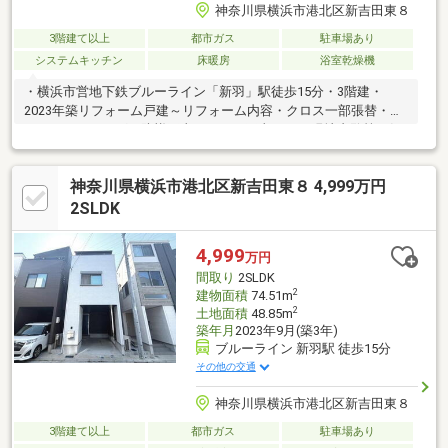
神奈川県横浜市港北区新吉田東８
3階建て以上
都市ガス
駐車場あり
システムキッチン
床暖房
浴室乾燥機
・横浜市営地下鉄ブルーライン「新羽」駅徒歩15分・3階建・
2023年築リフォーム戸建～リフォーム内容・クロス一部張替・ハ
ウスクリーニング・防蟻工事・リペア工事 etc...現地内覧等お気
軽にお申し付け下さい！
神奈川県横浜市港北区新吉田東８ 4,999万円
2SLDK
4,999
万円
間取り
2SLDK
2
建物面積
74.51m
2
土地面積
48.85m
築年月
2023年9月(築3年)
ブルーライン 新羽駅 徒歩15分
その他の交通
神奈川県横浜市港北区新吉田東８
3階建て以上
都市ガス
駐車場あり