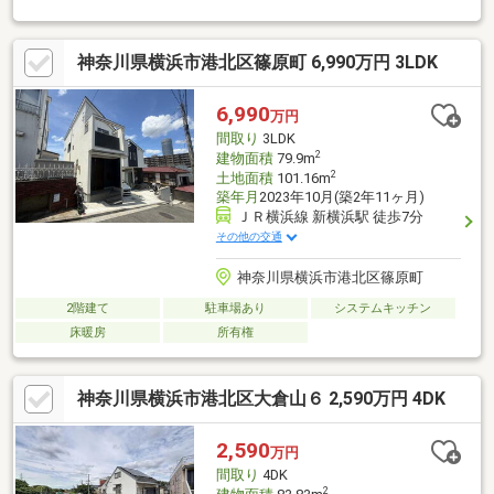
用も可・お料理に集中できる独立型キッチン、パントリー付・テ
ラスに面した明るいLDには床暖房有・小屋裏収納・下屋裏収納庫
神奈川県横浜市港北区篠原町 6,990万円 3LDK
など収納豊富・駐車1台可(車種による)▼周辺環境・トップフレッ
シュマーケット岸根店 徒歩6分(約460m)・ツルハドラッグ岸根公
園店 徒歩6分(約450m)■ ご希望の住まい探しをお手伝いします
6,990
万円
━━━━━・・・物件の詳細・ご相談はお気軽にお問い合わせく
間取り
3LDK
ださい。
2
建物面積
79.9m
2
土地面積
101.16m
築年月
2023年10月(築2年11ヶ月)
ＪＲ横浜線 新横浜駅 徒歩7分
その他の交通
神奈川県横浜市港北区篠原町
2階建て
駐車場あり
システムキッチン
床暖房
所有権
神奈川県横浜市港北区大倉山６ 2,590万円 4DK
2,590
万円
間取り
4DK
2