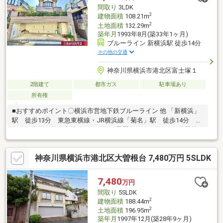
いします ━━━━━・・・物件の詳細・ご相談はお気軽にお問い
間取り
3LDK
合わせください。
2
建物面積
108.21m
2
土地面積
132.29m
築年月
1993年8月(築33年1ヶ月)
ブルーライン 新横浜駅 徒歩14分
その他の交通
神奈川県横浜市港北区富士塚１
2階建て
都市ガス
駐車場あり
所有権
■おすすめポイント〇横浜市営地下鉄ブルーライン 他 「新横浜」
駅 徒歩13分 東急東横線・JR横浜線「菊名」駅 徒歩14分 複
数路線利用可能な立地〇リフォーム履歴有・2020年1月 外壁塗
装・屋根工事・2024年1月 給湯器交換〇1階リビングの床には無
垢材を使用〇カースペース1台分あり（車種による）〇ガーデニン
神奈川県横浜市港北区大曽根台 7,480万円 5SLDK
グを楽しめる庭あり〇第一種住居低層住居専用地域のため閑静な
住宅街〇空室のため、お客様のご都合に合わせて見学いただけま
す
7,480
万円
間取り
5SLDK
2
建物面積
188.44m
2
土地面積
196.95m
築年月
1997年12月(築28年9ヶ月)