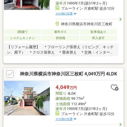
築年月
1995年7月(築31年2ヶ月)
ブルーライン 片倉町駅 徒歩12分
その他の交通
神奈川県横浜市神奈川区三枚町
2階建て
都市ガス
駐車場あり
システムキッチン
所有権
即入居可
【リフォーム履歴】 ＊フローリング張替え（リビング、キッチ
ン、廊下） ＊クロス張替え ＊畳表替え ＊交換：インターホ
ン、システムキッチン、浴室設備、トイレ設備、洗面化粧台、玄
関ドア【物件ご案内】 ＊2026年7月に室内クリーニング、白蟻
点検、予定です ＊北西角地の為、採光、通風、開放感◎で
神奈川県横浜市神奈川区三枚町 4,049万円 4LDK
す！ ＊テラスとバルコニー付き、お洗濯物もたくさん干せま
す ＊収納豊富な間取りです ・周辺には公園や生活施設が点在
し、暮らしやすい環境の落ち着いた街並みです●室内のご案内に
4,049
万円
加えまして、公園や生活環境も併せてご案内させていただきます
間取り
4LDK
ま～～お気軽に当店までご連絡ください～～
2
建物面積
99.77m
2
土地面積
112.49m
築年月
1995年7月(築31年2ヶ月)
ブルーライン 片倉町駅 徒歩12分
その他の交通