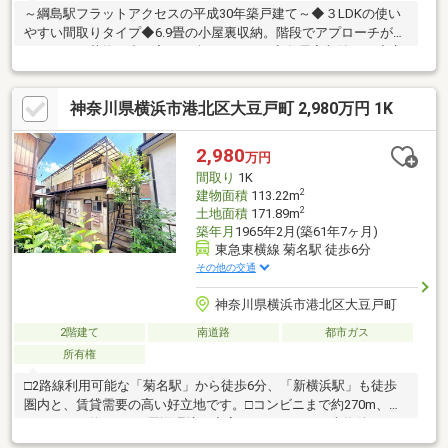
～綱島駅フラットアクセスの平成30年築戸建て～◆３LDKの使い
やすい間取りタイプ◆6.9畳の小屋裏収納。階段でアプローチがで
きるため、荷物の出し入れも楽にできます◆各居室収納あり◆交
通・東急東横線「綱島」駅徒歩21分・横浜市営地下鉄ブルーライ
ン「新羽駅」徒歩17分是非一度ご見学ください。
神奈川県横浜市港北区大豆戸町 2,980万円 1K
2,980
万円
間取り
1K
2
建物面積
113.22m
2
土地面積
171.89m
築年月
1965年2月(築61年7ヶ月)
東急東横線 菊名駅 徒歩6分
その他の交通
神奈川県横浜市港北区大豆戸町
2階建て
南道路
都市ガス
所有権
□2路線利用可能な「菊名駅」から徒歩6分、「新横浜駅」も徒歩
圏内と、賃貸需要の高い好立地です。□コンビニまで約270m、ス
ーパーまで約485mと周辺環境も充実しています。 □ 本物件は
1R×6戸中、現在3部屋が稼働中のオーナーチェンジ物件です。□満