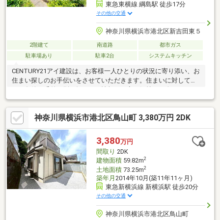
東急東横線 綱島駅 徒歩17分
その他の交通
神奈川県横浜市港北区新吉田東５
2階建て
南道路
都市ガス
駐車場あり
駐車2台
システムキッチン
CENTURY21アイ建設は、お客様一人ひとりの状況に寄り添い、お
住まい探しのお手伝いをさせていただきます。住まいに対して求
める条件は千差万別。知りたい情報や不安な気持ちも人それぞ
れ。だからこそマニュアルではなく、お客様にあわせたオーダー
メイドのサポートを。物件探しからその先の新生活も、良き伴走
神奈川県横浜市港北区鳥山町 3,380万円 2DK
者として並走させていただきます。多少難しそうなご条件でも、
まずはご相談ください。グループ創業38年の経験とノウハウ・情
報量で、きっとお客様のご期待にお応えします。いちばん話しや
3,380
万円
すいいちばん分かりやすいいちばんワクワクする不動産ネットワ
間取り
2DK
ークへCENTURY21アイ建設
2
建物面積
59.82m
2
土地面積
73.25m
築年月
2014年10月(築11年11ヶ月)
東急新横浜線 新横浜駅 徒歩20分
その他の交通
神奈川県横浜市港北区鳥山町