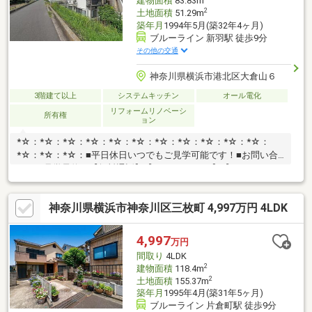
建物面積
83.83m
2
土地面積
51.29m
築年月
1994年5月(築32年4ヶ月)
ブルーライン 新羽駅 徒歩9分
その他の交通
神奈川県横浜市港北区大倉山６
3階建て以上
システムキッチン
オール電化
リフォームリノベーシ
所有権
ョン
*☆：*☆：*☆：*☆：*☆：*☆：*☆：*☆：*☆：*☆：*☆：
*☆：*☆：*☆：■平日休日いつでもご見学可能です！■お問い合
わせ、見学予約は【無料通話】【0800-603-2880】【センチュリー
21ゲットハウス】まで！*☆：*☆：*☆：*☆：*☆：*☆：*☆：
*☆：*☆：*☆：*☆：*☆：*☆：*☆：
神奈川県横浜市神奈川区三枚町 4,997万円 4LDK
4,997
万円
間取り
4LDK
2
建物面積
118.4m
2
土地面積
155.37m
築年月
1995年4月(築31年5ヶ月)
ブルーライン 片倉町駅 徒歩9分