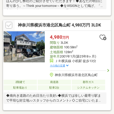
ほんの少し弊社のご紹介させていただきます！◆あなたの明日に
寄り添う。～Think your tomorrow～◆をVISIONとして掲げ、「お
客様に寄り添える会社でいたい」という思いが込められていま
す。「本当にこの家でいいのかな」大きな決断だからこそ期待も
大きいけれど、漠然とした将来に不安を感じてしまうもの。そん
神奈川県横浜市港北区鳥山町 4,980万円 3LDK
なお客様の不安に寄り添いたい。それが、わたしたちシティネッ
トの“志事”です。
4,980
万円
間取り
3LDK
2
建物面積
100.58m
2
土地面積
128m
築年月
2001年1月(築25年8ヶ月)
ＪＲ横浜線 小机駅 徒歩13分
その他の交通
神奈川県横浜市港北区鳥山町
2階建て
南道路
都市ガス
駐車場あり
駐車2台
システムキッチン
◆南向き道路のため日当たり良好♪◆横浜では珍しい最寄り駅ま
で平坦な好立地♪♪スタッフからのコメント♪ ◇ご自宅にいたまま
WEB内見、WEB面談が利用可能です。お気軽にお問い合わせくだ
さい。◇「横浜・川崎」の最新物件はもちろん、「住宅ローンに