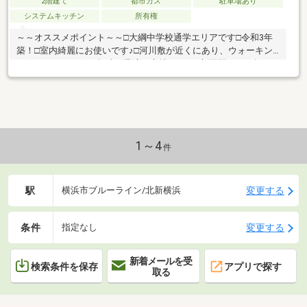
2階建て
都市ガス
駐車場あり
システムキッチン
所有権
～～オススメポイント～～□大綱中学校通学エリアです□令和3年
築！□室内綺麗にお使いです♪□河川敷が近くにあり、ウォーキン
グやサイクリングの趣味に最適な立地です！□新羽駅まで平坦10
分の立地につき、生活利便も良好です♪□他社・他サイト掲載物件
もまとめて見学可能◎＼＼LINEお友だち限定で『未公開情報』を
配信中／／匿名OK！！▼画面を下にスクロール「◎取り扱い店舗
情報」内の【関連リンク】からご登録ください☆もしくはLINEア
プリで「住まいエージェント」と検索☆
1～4
件
駅
変更する
横浜市ブルーライン/北新横浜
条件
変更する
指定なし
新着メールを受
検索条件を保存
アプリで探す
取る