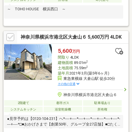
～ TOHO HOUSE 横浜西口 ～
神奈川県横浜市港北区大倉山６ 5,600万円 4LDK
5,600
万円
間取り
4LDK
2
建物面積
89.01m
2
土地面積
75.59m
築年月
2021年3月(築5年6ヶ月)
東急東横線 大倉山駅 徒歩20分
その他の交通
神奈川県横浜市港北区大倉山６
2階建て
都市ガス
駐車場あり
システムキッチン
浴室乾燥機
所有権
●見学予約は【0120-104-231】へ*----+----*----+----*----+----*----+----*-
---+----*□■おかげさまで【創業50年、グループ全27店舗】■□たく
さんのお客様からのお言葉に感謝してこれからも楽しく素敵なお