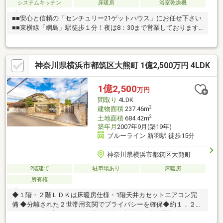
システムキッチン
床暖房
浴室乾燥機
■■安心と信頼の「センチュリー21ゲットハウス」にお任せ下さい
■■東横線「綱島」駅徒歩１分！夜は8：30まで営業しております
のでお仕事帰りもお立ち寄りいただけますよ！お客様のご要望お
聞かせください！●住宅には興味があるけど何から始めたらいい
の？●条件に合った物件をチョイスして欲しい●賃貸と売買の違い
神奈川県横浜市都筑区大熊町 1億2,500万円 4LDK
は？●今の収入でどれくらいのローンが組めるか知りたい不動産
購入には様々な「？」に遭遇します将来に関わる大きなお買い物
になりますのでライフプランのアドバイスやご提案もさせていた
1億2,500
万円
だきます！急なご依頼も大歓迎！スピーディーに対応いたしま
間取り
4LDK
す！
2
建物面積
237.46m
2
土地面積
684.42m
築年月
2007年9月(築19年)
ブルーライン 新羽駅 徒歩15分
神奈川県横浜市都筑区大熊町
2階建て
駐車場あり
床暖房
所有権
◆１階・２階ＬＤＫは床暖房仕様・1階天井カセットエアコン完
備 ◆分離された２世帯用玄関でプライバシーを確保◆約１．２５
坪サイズの浴室２か所（１階・２階）◆並列２台 屋根有りシャ