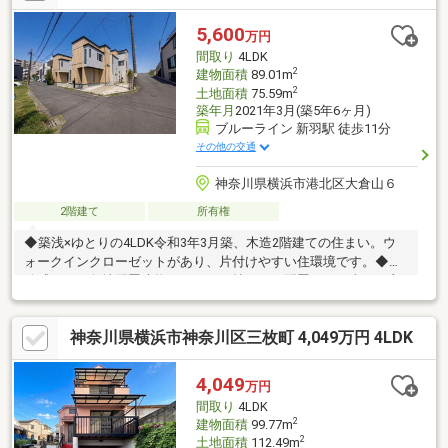
まずはご相談ください。グループ創業40年の経験とノウハウ・情
報量で、きっとお客様のご期待にお応えします。いちばん話しや
5,600
万円
すいいちばん分かりやすいいちばんワクワクする不動産ネットワ
間取り
4LDK
ークへCENTURY21アイ建設
2
建物面積
89.01m
2
土地面積
75.59m
築年月
2021年3月(築5年6ヶ月)
ブルーライン 新羽駅 徒歩11分
その他の交通
神奈川県横浜市港北区大倉山６
2階建て
所有権
◆築浅×ゆとりの4LDK令和3年3月築、木造2階建ての住まい。ウ
ォークインクローゼットがあり、片付けやすい住環境です。◆開
放感のある敷地配置建物にゆとりを持たせた配置で、日当たり良
好。LDKには床暖房も完備し、冬も足元から暖かく過ごせます。
◆生活施設が徒歩圏に充実コンビニ徒歩5分、ドラッグストア徒
神奈川県横浜市神奈川区三枚町 4,049万円 4LDK
歩10分、小学校徒歩11分など、毎日の暮らしに便利な施設が揃っ
ています。◆新横浜方面へのアクセス横浜市営地下鉄ブルーライ
ン「新羽駅」徒歩11分。新横浜・横浜方面への移動がしやすい立
4,049
万円
地です。
間取り
4LDK
2
建物面積
99.77m
2
土地面積
112.49m