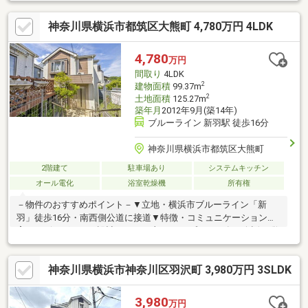
ッターゲート付きカーポート◆横浜市営地下鉄ブルーライン線
「新羽駅」徒歩15分◆閑静な住宅街◆日当たり良好◆こだわりの
神奈川県横浜市都筑区大熊町 4,780万円 4LDK
２世帯注文住宅◆２００７年９月築◆１階／４ＬＤＫ・１３６．
７４m2◆２階／３ＳＬＤＫ・１００．０m2 計２３７．４６
m2※土地面積にセットバック面積約4.57m2が含まれます。※市街
4,780
万円
化調整区域ですが再建築可（「旧住宅地造成事業に関する法律」
間取り
4LDK
の認可）
2
建物面積
99.37m
2
土地面積
125.27m
築年月
2012年9月(築14年)
ブルーライン 新羽駅 徒歩16分
神奈川県横浜市都筑区大熊町
2階建て
駐車場あり
システムキッチン
オール電化
浴室乾燥機
所有権
－物件のおすすめポイント－▼立地・横浜市ブルーライン「新
羽」徒歩16分・南西側公道に接道▼特徴・コミュニケーションを
育むリビングスルー設計・LDの一部にトップライト有・会話が弾
む対面式カウンターキッチン、IHクッキングヒーターを搭載・各
階にトイレ有、来客時にも気兼ねなく使用可・南東側洋室に
神奈川県横浜市神奈川区羽沢町 3,980万円 3SLDK
WIC・南東向きバルコニーを設置・駐車1台可(車種による)▼設
備・食洗機・浴室乾燥機・エコキュート▼周辺環境・横浜市立折
本小学校 徒歩9分(約700m)■ ご希望の住まい探しをお手伝いしま
3,980
万円