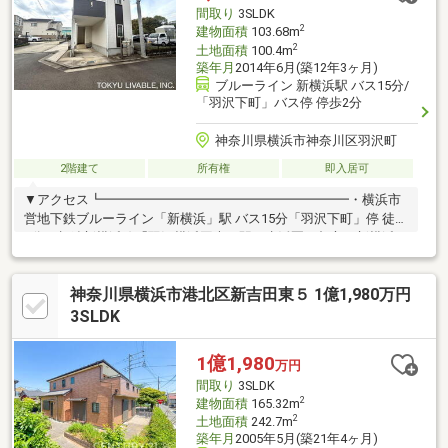
す ━━━━━・・・物件の詳細・ご相談はお気軽にお問い合わせ
間取り
3SLDK
ください。
2
建物面積
103.68m
2
土地面積
100.4m
築年月
2014年6月(築12年3ヶ月)
ブルーライン 新横浜駅 バス15分/
「羽沢下町」バス停 停歩2分
神奈川県横浜市神奈川区羽沢町
2階建て
所有権
即入居可
▼アクセス┗━━━━━━━━━━━━━━━━━━━・横浜市
営地下鉄ブルーライン「新横浜」駅 バス15分「羽沢下町」停 徒歩
2分・相鉄新横浜線「羽沢横浜国大」駅も生活圏。都心や新横浜へ
のアクセスが向上し、注目が集まるエリアです。┃▼物件の強み -
Sales Points-┗━━━━━━━━━━━━━━━━━━【間取
神奈川県横浜市港北区新吉田東５ 1億1,980万円
り・構造の特徴】■3LDK＋2S ・LDKは約17.5畳の広々とした空
間。家族が集まる開放的なリビングです。 ・1階に2部屋（洋室・
3SLDK
和室）、2階に3部屋を配置。 ・全居室5.2畳以上。お子様が多い
ご家庭や、二世帯に近い形での居住、在宅ワーク用ルームの確保
1億1,980
万円
も容易です。
間取り
3SLDK
2
建物面積
165.32m
2
土地面積
242.7m
築年月
2005年5月(築21年4ヶ月)