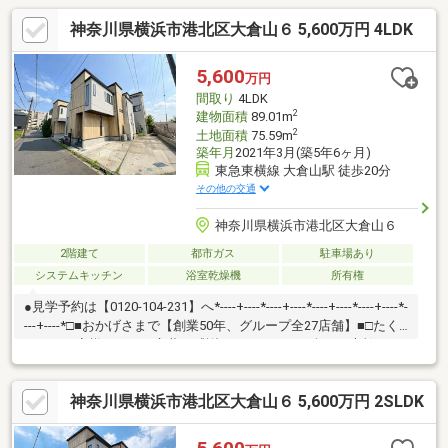
神奈川県横浜市港北区大倉山６ 5,600万円 4LDK
5,600
万円
間取り
4LDK
2
建物面積
89.01m
2
土地面積
75.59m
築年月
2021年3月(築5年6ヶ月)
東急東横線 大倉山駅 徒歩20分
その他の交通
神奈川県横浜市港北区大倉山６
2階建て
都市ガス
駐車場あり
システムキッチン
浴室乾燥機
所有権
●見学予約は【0120-104-231】へ*----+----*----+----*----+----*----+----*-
---+----*□■おかげさまで【創業50年、グループ全27店舗】■□たく
さんのお客様からのお言葉に感謝してこれからも楽しく素敵なお
家探しをお約束します。お家探しを始めてみようと思われたらま
ずは、お気軽に東宝ハウス新横浜に相談してみませんか？何も決
神奈川県横浜市港北区大倉山６ 5,600万円 2SLDK
まっていなくて大丈夫！まずはお客様の夢をお聞かせください！
「行って良かったね」と思っていただけるように、スタッフ一同
【夢に人に住まいに本気です！】お客様のお問合せをお待ちして