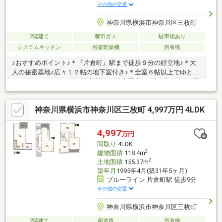
その他の交通
神奈川県横浜市神奈川区三枚町
2階建て
都市ガス
駐車場あり
システムキッチン
浴室乾燥機
所有権
♪おすすめポイント♪＊『片倉町』駅まで徒歩９分の好立地♪＊大
人の秘密基地♪広々１２帖の地下室付き♪＊全室６帖以上でゆとり
がございます～＊お買い物施設まで徒歩圏内♪お買い物便利♪＊閑
静な第一種低層住居専用地域内なので陽当り風通し良好♪◆◇物
件探し・資金計画でお悩みの方へ◇◆横浜市の不動産なら当社Ｋ
神奈川県横浜市神奈川区三枚町 4,997万円 4LDK
ＩＺＵＮＡまでお問い合わせ下さい。ＳＵＵＭＯや他サイトには
公開していない未公開物件や販売予定物件も多数ご紹介中！資金
計画にお悩みの方にはファイナンシャルプランナーによる無料相
4,997
万円
談会を承ります。物件ご購入後もＦＰによる生涯無料相談付きで
間取り
4LDK
家計のアフターフォローもお任せください！
2
建物面積
118.4m
2
土地面積
155.37m
築年月
1995年4月(築31年5ヶ月)
ブルーライン 片倉町駅 徒歩9分
その他の交通
神奈川県横浜市神奈川区三枚町
2階建て
南道路
所有権