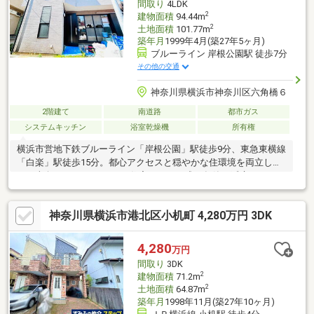
間取り
4LDK
2
建物面積
94.44m
2
土地面積
101.77m
築年月
1999年4月(築27年5ヶ月)
ブルーライン 岸根公園駅 徒歩7分
その他の交通
神奈川県横浜市神奈川区六角橋６
2階建て
南道路
都市ガス
システムキッチン
浴室乾燥機
所有権
横浜市営地下鉄ブルーライン「岸根公園」駅徒歩9分、東急東横線
「白楽」駅徒歩15分。都心アクセスと穏やかな住環境を両立し
た、南向き4LDKリフォーム住宅です。平成11年築、延床94.42
㎡。約40坪のゆとりある敷地に、陽当たりと開放感をしっかり確
保。特に2階は、たっぷりの陽光と心地よい風が抜ける快適空間。
神奈川県横浜市港北区小机町 4,280万円 3DK
晴れた日は窓を開けるだけで、自然の心地よさを感じられます。
現在フルリフォーム中につき、内装・設備も一新予定。ご家族で
ゆったり暮らせる4LDKプランは、在宅ワークや子育てにもおすす
4,280
万円
めです。
間取り
3DK
2
建物面積
71.2m
2
土地面積
64.87m
築年月
1998年11月(築27年10ヶ月)