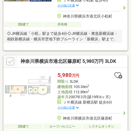
ＪＲ横浜線 小机駅 徒歩4分
その他の交通
神奈川県横浜市港北区小机町
2階建て
所有権
◇JR横浜線「小机」駅まで徒歩4分◇JR横浜線・東急新横浜線・
相鉄新横浜線・横浜市営地下鉄ブルーライン「新横浜」駅まで徒
歩20分◇土地面積：64.87㎡◇延床面積：71.2㎡◇間取り：3DK＋
小屋裏収納付◇木造スレート茸2階建◇複数の路線をご利用いた
だけます◇閑静な住宅街に位置し、落ち着いた住環境でゆったり
神奈川県横浜市港北区篠原町 5,980万円 3LDK
と暮らせます◇周辺は平坦な地勢のため、毎日の移動が快適です
◇カースペース有（車種による）
5,980
万円
間取り
3LDK
2
建物面積
105.36m
2
土地面積
112.89m
築年月
2007年3月(築19年6ヶ月)
ＪＲ横浜線 新横浜駅 徒歩6分
その他の交通
神奈川県横浜市港北区篠原町
2階建て
ルーフバルコニー
システムキッチン