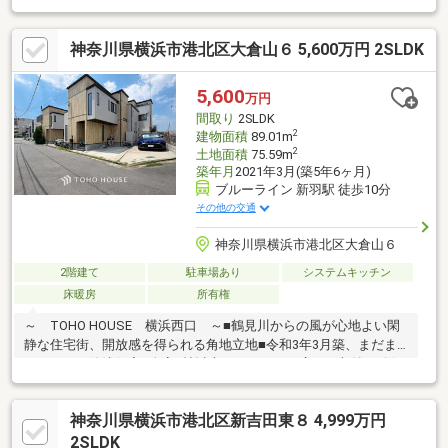
家探しをお約束します。お家探しを始めてみようと思われたらま
ずは、お気軽に東宝ハウス新横浜に相談してみませんか？何も決
神奈川県横浜市港北区大倉山６ 5,600万円 2SLDK
まっていなくて大丈夫！まずはお客様の夢をお聞かせください！
「行って良かったね」と思っていただけるように、スタッフ一同
【夢に人に住まいに本気です！】お客様のお問合せをお待ちして
5,600
万円
おります☆
間取り
2SLDK
2
建物面積
89.01m
2
土地面積
75.59m
築年月
2021年3月(築5年6ヶ月)
ブルーライン 新羽駅 徒歩10分
その他の交通
神奈川県横浜市港北区大倉山６
2階建て
駐車場あり
システムキッチン
床暖房
所有権
～ TOHO HOUSE 横浜西口 ～■鶴見川からの風が心地よい閑
静な住宅街、開放感を得られる角地立地■令和3年3月築、まだま
だきれいな築浅住宅■全室5帖以上のゆとりある広さ、収納を確保
したファミリーに嬉しい4部屋タイプの間取り■陽当たりとプライ
バシーに考慮した2階リビング、約16帖の開放感！床暖房を完備
神奈川県横浜市港北区新吉田東８ 4,999万円
しています■家事をしながら会話がはずむ対面キッチンを採用、
リビングも見渡せ小さなお子様も安心して見守れます■ブルーラ
2SLDK