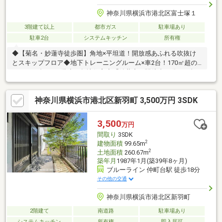
神奈川県横浜市港北区富士塚１
3階建て以上
都市ガス
駐車場あり
駐車2台
システムキッチン
所有権
◆【菊名・妙蓮寺徒歩圏】角地×平坦道！開放感あふれる吹抜け
とスキップフロア◆地下トレーニングルーム×車2台！170㎡超の
ゆとりを楽しむ3階建て角地住宅◆「妙蓮寺」駅徒歩10分・平坦
アクセス！開放感あふれる北東・南東角地のこだわり邸宅◆4L-
DK＋LDKで二世帯も対応！ガラス張り吹抜け玄関が迎える大空間
神奈川県横浜市港北区新羽町 3,500万円 3SDK
住宅◆【自宅でジム体験】地下トレーニングルーム完備！趣味に
没頭できる鉄骨RC造の家◆明るい光が差し込む大きなガラス張り
玄関吹抜け！デザイン性と採光を追求した邸宅まずはお客様の夢
3,500
万円
をお聞かせください！お問い合わせは【TOHO HOUSE 町田：
間取り
3SDK
0120-70-6012】まで。
2
建物面積
99.65m
2
土地面積
260.67m
築年月
1987年1月(築39年8ヶ月)
ブルーライン 仲町台駅 徒歩18分
その他の交通
神奈川県横浜市港北区新羽町
2階建て
南道路
駐車場あり
システムキッチン
所有権
即入居可