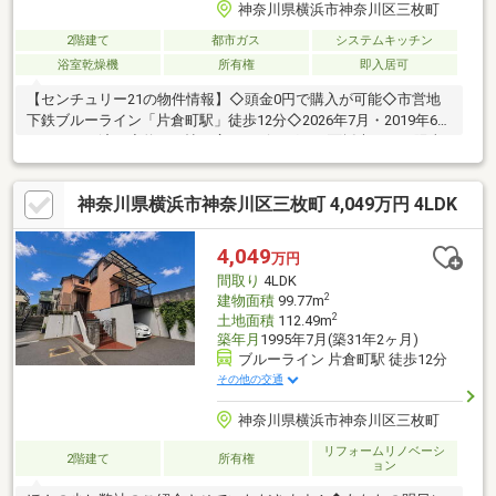
神奈川県横浜市神奈川区三枚町
2階建て
都市ガス
システムキッチン
浴室乾燥機
所有権
即入居可
【センチュリー21の物件情報】◇頭金0円で購入が可能◇市営地
下鉄ブルーライン「片倉町駅」徒歩12分◇2026年7月・2019年6月
リフォーム済み◇約15.5帖の広々リビング！二面採光につき陽当
たり・風通し良好(^^)/◇各居室クローゼット・小屋根裏収納・玄
関収納等収納豊富◇全居室６帖以上の広々開放的な空間
神奈川県横浜市神奈川区三枚町 4,049万円 4LDK
(*^^*)◇DIYやガーデニング等楽しみ方色々！広々テラス付き☆彡
◇日産スタジアムや横浜アリーナも近く、休日は気軽に趣味が楽
しめます♪◇お客様のご都合に合わせてご案内致します！◇当日
4,049
万円
の内見も可能◇どうぞお気軽にお問い合わせ下さい◇
間取り
4LDK
2
建物面積
99.77m
2
土地面積
112.49m
築年月
1995年7月(築31年2ヶ月)
ブルーライン 片倉町駅 徒歩12分
その他の交通
神奈川県横浜市神奈川区三枚町
リフォームリノベーシ
2階建て
所有権
ョン