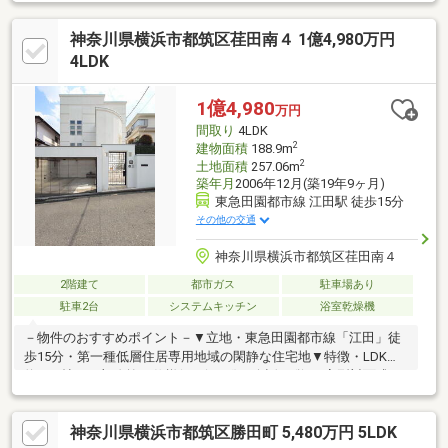
り：4LDK◇全居室南西向き◇タタミコーナー約2.6帖あり◇スタ
ディースペース約2.4帖あり◇ウォークインクローゼット
神奈川県横浜市都筑区荏田南４ 1億4,980万円
4LDK
1億4,980
万円
間取り
4LDK
2
建物面積
188.9m
2
土地面積
257.06m
築年月
2006年12月(築19年9ヶ月)
東急田園都市線 江田駅 徒歩15分
その他の交通
神奈川県横浜市都筑区荏田南４
2階建て
都市ガス
駐車場あり
駐車2台
システムキッチン
浴室乾燥機
－物件のおすすめポイント－▼立地・東急田園都市線「江田」徒
歩15分・第一種低層住居専用地域の閑静な住宅地▼特徴・LDKは
約28.0帖、一部吹抜け仕様(リビング)・会話が弾むL字型対面式キ
ッチン・屋根裏収納やSC等の収納有・通風良好な全居室2面採光
設計・駐車2台可能(車種による)▼室内外リフォーム履歴【2023年
神奈川県横浜市都筑区勝田町 5,480万円 5LDK
8月】建具交換(防犯ガラスへ入れ替え)【2025年12月】全館空調シ