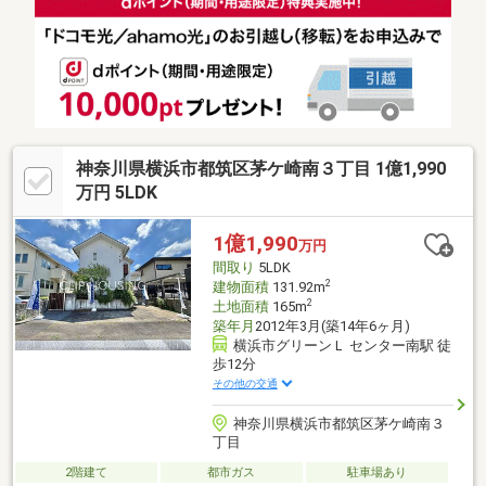
神奈川県横浜市都筑区茅ケ崎南３丁目 1億1,990
万円 5LDK
1億1,990
万円
間取り
5LDK
2
建物面積
131.92m
2
土地面積
165m
築年月
2012年3月(築14年6ヶ月)
横浜市グリーンＬ センター南駅 徒
歩12分
その他の交通
神奈川県横浜市都筑区茅ケ崎南３
丁目
2階建て
都市ガス
駐車場あり