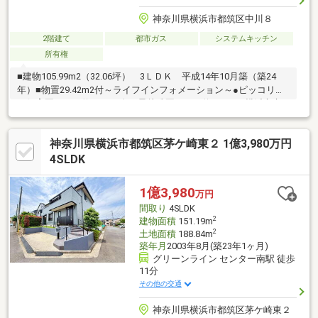
神奈川県横浜市都筑区中川８
2階建て
都市ガス
システムキッチン
所有権
■建物105.99m2（32.06坪） 3ＬＤＫ 平成14年10月築（築24
年）■物置29.42m2付～ライフインフォメーション～●ピッコリー
ノ保育園・・・約470m●金の星幼稚園・・・約1450m●横浜市立
都筑小学校・・・約830m●横浜市立中川西中学校・・・約
1800m●港北みなも・・・約200m●食品館あおばセンター南駅前
神奈川県横浜市都筑区茅ケ崎東２ 1億3,980万円
店・・・約510m●オーケー港北中央店・・・約550m●東急ストア
センター北駅前店・・・約580m●昭和大学横浜北部病院・・・約
4SLDK
720m●コーナン港北センター南店・・・約700m●都筑郵便
局・・・約740m●都筑区役所・・・約720m
1億3,980
万円
間取り
4SLDK
2
建物面積
151.19m
2
土地面積
188.84m
築年月
2003年8月(築23年1ヶ月)
グリーンライン センター南駅 徒歩
11分
その他の交通
神奈川県横浜市都筑区茅ケ崎東２