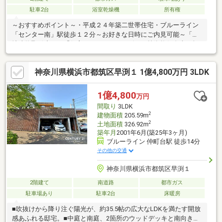
駐車2台
浴室乾燥機
所有権
～おすすめポイント～・平成２４年築二世帯住宅・ブルーライン
「センター南」駅徒歩１２分～お好きな日時にご内見可能～「宅
地建物取引士」、「住宅ローンアドバイザー」等資格保有者が担
当いたします！住宅ローン無料相談承ります！お気軽にお問合せ
ください！
神奈川県横浜市都筑区早渕１ 1億4,800万円 3LDK
1億4,800
万円
間取り
3LDK
2
建物面積
205.59m
2
土地面積
326.92m
築年月
2001年6月(築25年3ヶ月)
ブルーライン 仲町台駅 徒歩14分
その他の交通
神奈川県横浜市都筑区早渕１
2階建て
南道路
都市ガス
駐車場あり
駐車2台
床暖房
■吹抜けから降り注ぐ陽光が、約35.5帖の広大なLDKを満たす開放
感あふれる邸宅。■中庭と南庭、2箇所のウッドデッキと南向きバ