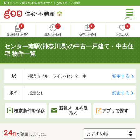
NTTグループ運営の不動産総合サイト goo住宅・不動産
1
0
0
0
最近検索した条件
最近見た物件
保存した条件
お気に入り
センター南駅(神奈川県)の中古一戸建て・中古住
宅 物件一覧
駅
変更する
横浜市ブルーライン/センター南
条件
変更する
指定なし
新着メールを受
検索条件を保存
アプリで探す
取る
24
件
が該当しました。