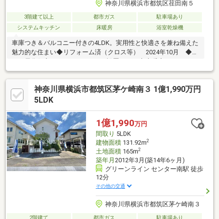
神奈川県横浜市都筑区荏田南５
3階建て以上
都市ガス
駐車場あり
システムキッチン
床暖房
浴室乾燥機
車庫つき＆バルコニー付きの4LDK。実用性と快適さを兼ね備えた
魅力的な住まい◆リフォーム済（クロス等） 2024年10月 ◆オ
ール電化住宅（HI、エコキュート設置あり）◆床暖房（ガス
式） LDK３面、３階 洋室１面◇◆━━━…‥・ 当 社 の 特
徴 ・‥…━━━◆◇当社の「信頼」と「地域密着力」を併せ持つ
神奈川県横浜市都筑区茅ケ崎南３ 1億1,990万円
強みをいかし、高齢の方から若い方まで、すべてのお客さまが
『いちばん相談しやすい不動産店』を目指します。カフェのよう
5LDK
にリラックスして話していただけるカジュアルな雰囲気を大切
に。いちばん話しやすい、いちばんワクワクする、Tag Partners
1億1,990
万円
へ。
間取り
5LDK
2
建物面積
131.92m
2
土地面積
165m
築年月
2012年3月(築14年6ヶ月)
グリーンライン センター南駅 徒歩
12分
その他の交通
神奈川県横浜市都筑区茅ケ崎南３
2階建て
都市ガス
駐車場あり