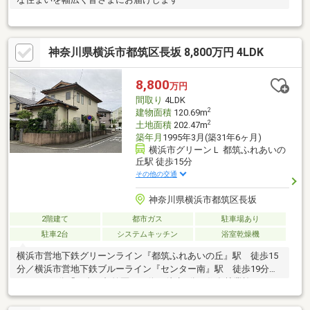
神奈川県横浜市都筑区長坂 8,800万円 4LDK
8,800
万円
間取り
4LDK
2
建物面積
120.69m
2
土地面積
202.47m
築年月
1995年3月(築31年6ヶ月)
横浜市グリーンＬ 都筑ふれあいの
丘駅 徒歩15分
その他の交通
神奈川県横浜市都筑区長坂
2階建て
都市ガス
駐車場あり
駐車2台
システムキッチン
浴室乾燥機
横浜市営地下鉄グリーンライン『都筑ふれあいの丘』駅 徒歩15
分／横浜市営地下鉄ブルーライン『センター南』駅 徒歩19分ま
たはバス8分「平台（都筑区）」停 徒歩4分／住友林業施工／カ
ーポート2台分／角地