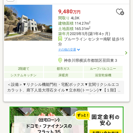
らしを彩るプラスアルファの空間設計が魅力です。【開放感あふ
れるエクステリア】1階部分には「ウッドデッキ」と「テラス」付
9,480
万円
き。休日のブランチや、ご家族での憩いの時間などとして多彩に
間取り
4LDK
お楽しみいただけます。
2
建物面積
114.27m
2
土地面積
165.31m
築年月
2025年5月(築1年4ヶ月)
ブルーライン センター南駅 徒歩15
分
その他の交通
神奈川県横浜市都筑区荏田東３
2階建て
都市ガス
ルーフバルコニー
システムキッチン
床暖房
浴室乾燥機
＜設備＞▼リクシル機能門柱・宅配ボックス▼玄関リクシルエコ
カラット、廊下人造大理石タイル▼立水栓(トーシン)▼【１階】
約２２．５帖のLDK、約４．５帖のパティオ、電動シャッター、
LDにガス温水式床暖房、クリナップ製システムキッチン、大型カ
ップボード、タッチレス浄水器付き水栓▼【２階】各居室は6帖以
上主寝室は約7.5帖、天井高2.4m以上に加え勾配天井、生活動線が
良い2階洗面脱衣室、1616サイズのTV付きユニットバス、浴室乾
燥機▼【その他】約5.6帖の屋上バルコニー有(水栓・電源あり)、1
階2階に温水洗浄機能付きトイレ、セコムホームセキュリティ設置