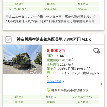
2階建て
南道路
都市ガス
ルーフバルコニー
駐車場あり
駐車2台
港北ニュータウンの中心街「センター南」駅から遊歩道を歩いて
11分の好立地人気の茅ヶ崎東2丁目独逸学園近く通学便利東南角
地で陽当り良好暮らし易い平坦な立地も魅力周辺は一戸建てが建
ち並ぶ閑静な住宅地敷地広々188.84㎡（57.12坪）車庫2台付き、
南側に明るいお庭スペースも♪駐輪スペースもございます建物
神奈川県横浜市都筑区長坂 8,800万円 4LDK
151.19㎡、4LDK＋書斎間接照明がお洒落なリビングです！主寝
室、リビングに造付け収納付書斎にも造付けのデスク＆収納付浴
室広々1.25坪1階窓は電動シャッター付広々ルーフバルコニーも魅
8,800
万円
力■週末オープンハウス開催中■是非、ご見学にお越し下さい！
間取り
4LDK
2
建物面積
120.69m
2
土地面積
202.47m
築年月
1995年3月(築31年6ヶ月)
ブルーライン センター南駅 徒歩12
分
その他の交通
神奈川県横浜市都筑区長坂
2階建て
都市ガス
システムキッチン
床暖房
所有権
即入居可