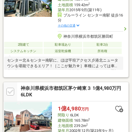
2
土地面積
159.42m
築年月
2015年9月(築11年)
ブルーライン センター南駅 徒歩16
分
その他の交通
神奈川県横浜市都筑区勝田町
2階建て
駐車場あり
駐車2台
システムキッチン
浴室乾燥機
所有権
センター北＆センター南駅に、ほぼ平坦アクセス彡港北ニュータ
ウンを堪能できるエリア！［ここが魅力☆］車種によっては車２
台が収まるカーポート付きバイクや自転車を停める際にも、屋根
ありは嬉しいですよね♪～暖色でかわいらしい、オシャレなお庭～
□南側には、平板ブロックを敷き詰めた庭スペース□ガーデニング
神奈川県横浜市都筑区茅ケ崎東３ 1億4,980万円
も楽しめるようレンガの花壇付き□大切な自転車を、庭側に停め
ることも可能≫全室南向き×その部屋もバルコニーに面してます！
6LDK
≫玄関前には門扉付きで防犯面も安心≫配線工事が済んでるの
で、直ぐに防犯カメラが設置可能自分たち好みの家に仕上げたい
1億4,980
万円
方へ内装リフォームのご相談も乗ります♪
間取り
6LDK
2
建物面積
165.78m
2
土地面積
239.2m
築年月
2002年12月(築23年9ヶ月)