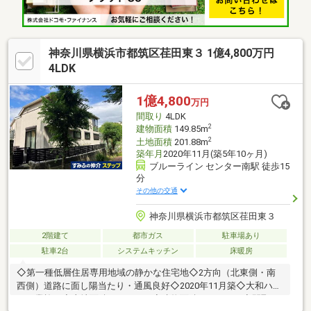
済、天井高まであるハイドア
神奈川県横浜市都筑区荏田東３ 1億4,800万円
4LDK
1億4,800
万円
間取り
4LDK
2
建物面積
149.85m
2
土地面積
201.88m
築年月
2020年11月(築5年10ヶ月)
ブルーライン センター南駅 徒歩15
分
その他の交通
神奈川県横浜市都筑区荏田東３
2階建て
都市ガス
駐車場あり
駐車2台
システムキッチン
床暖房
◇第一種低層住居専用地域の静かな住宅地◇2方向（北東側・南
西側）道路に面し陽当たり・通風良好◇2020年11月築◇大和ハウ
ス工業施工◇土地面積：201.88㎡◇建物面積：149.85㎡◇間取