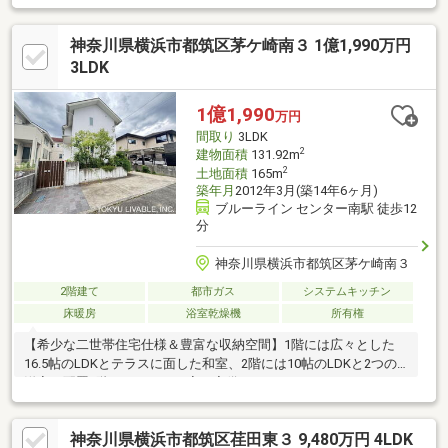
帖、全居室6帖以上の広さ・お料理中も会話が弾む対面式キッチ
ン、勝手口付・各階に和室を配置、1階は2WAYで客間など多目的
神奈川県横浜市都筑区茅ケ崎南３ 1億1,990万円
に活用可能・各階にトイレ・洗面台有・玄関は明るく開放的な吹
抜け仕様・屋根付駐車場有(車種による)▼周辺環境・横浜市立茅
3LDK
ケ崎台小学校 徒歩1分(約70m)■ ご希望の住まい探しをお手伝いし
ます ━━━━━・・・物件の詳細・ご相談はお気軽にお問い合わ
1億1,990
万円
せください。
間取り
3LDK
2
建物面積
131.92m
2
土地面積
165m
築年月
2012年3月(築14年6ヶ月)
ブルーライン センター南駅 徒歩12
分
神奈川県横浜市都筑区茅ケ崎南３
2階建て
都市ガス
システムキッチン
床暖房
浴室乾燥機
所有権
【希少な二世帯住宅仕様＆豊富な収納空間】1階には広々とした
16.5帖のLDKとテラスに面した和室、2階には10帖のLDKと2つの
洋室を配置2階にはシャワー室も完備されています。また、テレワ
ークや趣味の空間として重宝する「書斎」をはじめ、季節物の収
納に大活躍する約12帖もの「小屋裏収納」、玄関周りがスッキリ
神奈川県横浜市都筑区荏田東３ 9,480万円 4LDK
片付く「シューズインクローゼット（SIC）」や「納戸」など、暮