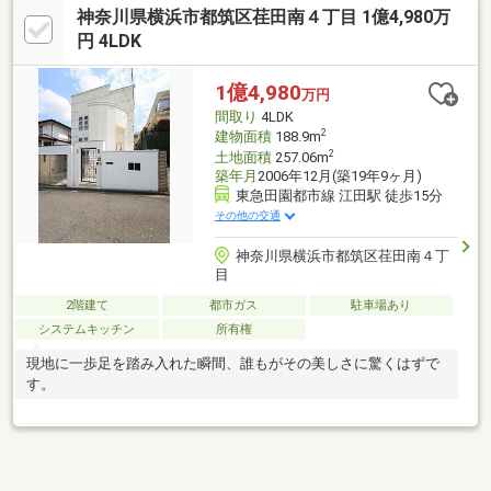
神奈川県横浜市都筑区荏田南４丁目 1億4,980万
円 4LDK
1億4,980
万円
間取り
4LDK
2
建物面積
188.9m
2
土地面積
257.06m
築年月
2006年12月(築19年9ヶ月)
東急田園都市線 江田駅 徒歩15分
その他の交通
神奈川県横浜市都筑区荏田南４丁
目
2階建て
都市ガス
駐車場あり
システムキッチン
所有権
現地に一歩足を踏み入れた瞬間、誰もがその美しさに驚くはずで
す。