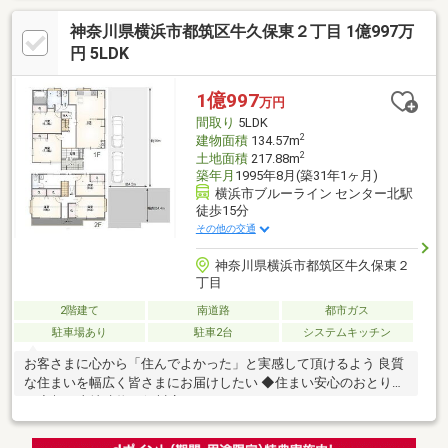
交換 ☆和室畳・襖紙交換☆壁・天井クロス貼替 ☆トイレ・洗
神奈川県横浜市都筑区牛久保東２丁目 1億997万
面ＣＦ貼替 ☆玄関ドア交換 ☆外壁塗装 ☆屋根塗装☆鉄部塗
装 ☆ポスト新設 ☆ダウンライト交換 ☆ルームクリーニン
円 5LDK
グ 等
1億997
万円
間取り
5LDK
2
建物面積
134.57m
2
土地面積
217.88m
築年月
1995年8月(築31年1ヶ月)
横浜市ブルーライン センター北駅
徒歩15分
その他の交通
神奈川県横浜市都筑区牛久保東２
丁目
2階建て
南道路
都市ガス
駐車場あり
駐車2台
システムキッチン
お客さまに心から「住んでよかった」と実感して頂けるよう 良質
な住まいを幅広く皆さまにお届けしたい ◆住まい安心のおとりつ
ぎ◆朝日土地建物二俣川店