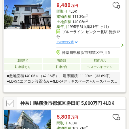
地！（車種による）▽アクセスグリーンライン『都筑ふれあいの
9,480
万円
丘』駅徒歩14分
間取り
4LDK
2
建物面積
111.39m
2
土地面積
140.05m
築年月
1995年8月(築31年1ヶ月)
ブルーライン センター北駅 徒歩12
分
その他の交通
神奈川県横浜市都筑区中川５
2階建て
南道路
都市ガス
駐車場あり
駐車2台
システムキッチン
■敷地面積140.05㎡（42.36坪）、延床面積111.39㎡（33.69坪）
■LDKにエアコン設置済み■4LDK+デッキスペース+カースペース2
台■カースペースには200Vのコンセントを完備■南北両側に道路が
あり開放感のある立地■横浜市営地下鉄ブルーライン、グリーン
ライン「センター北」駅徒歩12分■横浜市営地下鉄ブルーライン
神奈川県横浜市都筑区勝田町 5,800万円 4LDK
「中川」駅徒歩14分■駅前には商業施設多数あり■閑静な住宅街■
軽量鉄骨造2階建て、1997年8月築■都筑小学校が近く、子育てに
も安心な住環境※現況と図面が異なる場合は現況を優先します
5,800
万円
間取り
4LDK
2
建物面積
103.71m