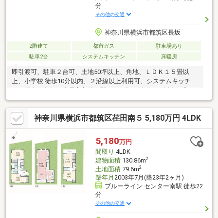
分
その他の交通
神奈川県横浜市都筑区長坂
2階建て
都市ガス
駐車場あり
駐車2台
システムキッチン
床暖房
即引渡可、駐車２台可、土地50坪以上、角地、ＬＤＫ１５畳以
上、小学校 徒歩10分以内、２沿線以上利用可、システムキッチ
ン、陽当り良好、全居室収納、駅まで平坦、前道６ｍ以上、和
室、整形地、シャワー付洗面化粧台、対面式キッチン、ワイドバ
ルコニー、トイレ２ヶ所、浴室１坪以上、２階建、南面バルコニ
神奈川県横浜市都筑区荏田南５ 5,180万円 4LDK
ー、全室南向き、オートバス、温水洗浄便座、南庭、浴室に窓、
吹抜け、ＴＶモニタ付インターホン、通風良好、全居室６畳以
上、都市ガス、床暖房、区画整理地内、隣家との間隔が大きい、
5,180
万円
整備された歩道、浄水器
間取り
4LDK
2
建物面積
130.86m
2
土地面積
79.6m
築年月
2003年7月(築23年2ヶ月)
ブルーライン センター南駅 徒歩22
分
その他の交通