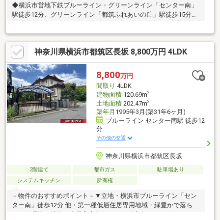
◆横浜市営地下鉄ブルーライン・グリーンライン「センター南」
駅徒歩12分、グリーンライン「都筑ふれあいの丘」駅徒歩15分◆
土地面積：202.47m2（約61.24坪）の整形地です！ ◆北西側
約7.5ｍ幅員の公道・北東側約6.0ｍ幅員の公道に接する角地◆閑
静な第一種低層住居専用地域内◆道路向かいは緑道があり、公園
神奈川県横浜市都筑区長坂 8,800万円 4LDK
も近くに位置しており緑の多い環境です。◆建物は平成7年築の
住友林業による注文住宅です。◆ライフインフォメーション・茅
ケ崎台小学校まで徒歩約1分（約80ｍ）・茅ケ崎中学校まで徒歩
8,800
万円
約15分（約1200ｍ）
間取り
4LDK
2
建物面積
120.69m
2
土地面積
202.47m
築年月
1995年3月(築31年6ヶ月)
ブルーライン センター南駅 徒歩12
分
その他の交通
神奈川県横浜市都筑区長坂
2階建て
都市ガス
駐車場あり
システムキッチン
所有権
－物件のおすすめポイント－▼立地・横浜市ブルーライン「セン
ター南」徒歩12分 他・第一種低層住居専用地域・緑豊かで落ち着
いた住環境▼特徴・全居室南東側からの採光有・LDKは約15.7