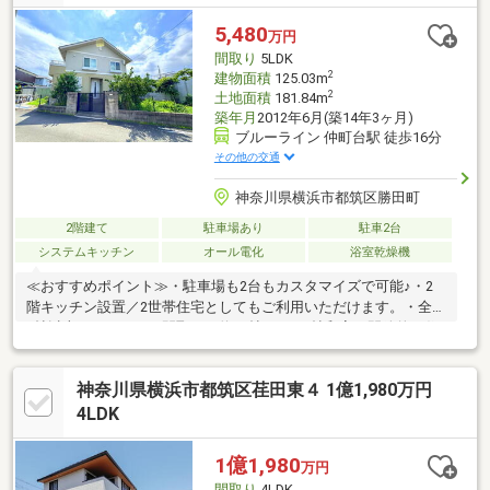
ステム更新 等▼周辺環境・まいばすけっと荏田南店 徒歩5分(約
400m)■ ご希望の住まい探しをお手伝いします ━━━━━・・・
5,480
万円
物件の詳細・ご相談はお気軽にお問い合わせください。
間取り
5LDK
2
建物面積
125.03m
2
土地面積
181.84m
築年月
2012年6月(築14年3ヶ月)
ブルーライン 仲町台駅 徒歩16分
その他の交通
神奈川県横浜市都筑区勝田町
2階建て
駐車場あり
駐車2台
システムキッチン
オール電化
浴室乾燥機
≪おすすめポイント≫・駐車場も2台もカスタマイズで可能♪・2
階キッチン設置／2世帯住宅としてもご利用いただけます。・全室
6帖以上のゆとりある間取り・約16帖LDK＋8帖和室で開放的な住
空間・お庭でBBQやお子様のプールも楽しめます。「今の家が手
狭になってきた…」そんなご家族にもおすすめ。100㎡超・5LDK
神奈川県横浜市都筑区荏田東４ 1億1,980万円
のゆとりある住まいで、お子様一人ひとりの個室も確保しやすい
間取りです。庭付き・ウッドデッキ付きで、ご家族の休日も充実
4LDK
します。長期優良住宅ならではの安心感も魅力です♪
1億1,980
万円
間取り
4LDK