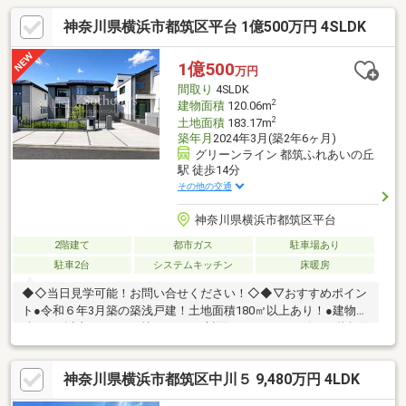
神奈川県横浜市都筑区平台 1億500万円 4SLDK
1億500
万円
間取り
4SLDK
2
建物面積
120.06m
2
土地面積
183.17m
築年月
2024年3月(築2年6ヶ月)
グリーンライン 都筑ふれあいの丘
駅 徒歩14分
その他の交通
神奈川県横浜市都筑区平台
2階建て
都市ガス
駐車場あり
駐車2台
システムキッチン
床暖房
◆◇当日見学可能！お問い合せください！◇◆▽おすすめポイン
ト●令和６年3月築の築浅戸建！土地面積180㎡以上あり！●建物面
積120㎡以上×LDKは20帖！●LDKは対面キッチン・リビング階段仕
様で開放感あり！●WICやSIC、納戸等の収納スペース豊富！●主寝
室は約9帖ありバルコニーに面した明るい空間！●南側にバルコニ
神奈川県横浜市都筑区中川５ 9,480万円 4LDK
ーが２か所ありお洗濯物が気持ちよく乾く！●浄水器・床暖房・
オートバス・EV車充電・立水栓等の設備仕様！●駐車2台可能な敷