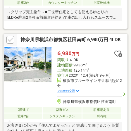
駐車2台
カウンターキッチン
浴室乾燥機
～クリップ売主物件～■二世帯住宅としても使えるゆとりの
5LDK■駐車2台可＆前面道路約9mで車の出し入れもスムーズで
す！■ウッドデッキ付き♪
神奈川県横浜市都筑区荏田南町 6,980万円 4LDK
6,980
万円
間取り
4LDK
2
建物面積
99.36m
2
土地面積
125.14m
築年月
2023年12月(築2年9ヶ月)
横浜市ブルーライン 中川駅 徒歩12
分
その他の交通
神奈川県横浜市都筑区荏田南町
2階建て
都市ガス
駐車場あり
駐車2台
システムキッチン
所有権
お客さまに心から「住んでよかった」と 実感して頂けるよう 良質
な住まいを幅広く皆さまにお届けします