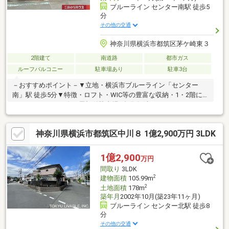
ブルーライン センター南駅 徒歩5
分
その他の交通
神奈川県横浜市都筑区茅ケ崎東３
2階建て
南道路
都市ガス
ルーフバルコニー
駐車場あり
駐車3台
－おすすめポイント－▼立地・横浜市ブルーライン「センター
南」駅 徒歩5分▼特徴・ロフト・WIC等の豊富な収納・1・2階に
ルーフバルコニー有・屋根付駐車場3台分有(車種による)・セコム
セキュリティーシステム採用・IOT対応・V2H設置・太陽光EV急
速充電設備有▼内外装リフォーム履歴【2024年10月】モニター付
神奈川県横浜市都筑区中川８ 1億2,900万円 3LDK
きインターホン（ネット対応）【2024年9月】＜交換＞UB、各階
トイレ（３か所）、洗面化粧台、エコキュート設置【2024年8
月】外壁塗装【2015年9月】＜増築＞洋室約11.1帖・約9.6帖、ル
1億2,900
万円
ーフバルコニー、シャワールーム 等
間取り
3LDK
2
建物面積
105.99m
2
土地面積
178m
築年月
2002年10月(築23年11ヶ月)
ブルーライン センター北駅 徒歩8
分
その他の交通