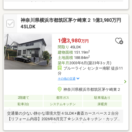
ルコニーが、室内と外の空気をゆるやかにつなぐ。■無垢フロー
リングと床暖房が心地よい温もりを演出し、掘りごたつ付き和室
がくつろぎの場をつくる。■敷地326.92m2・延床205.59m2の堂々
神奈川県横浜市都筑区茅ケ崎東２ 1億3,980万円
たる空間に、WICや外部収納、地下2台車庫など収納力も充実。■
前面16m南道路で陽当たり・開放感も申し分なし。
4SLDK
1億3,980
万円
間取り
4SLDK
2
建物面積
151.19m
2
土地面積
188.84m
築年月
2003年6月(築23年3ヶ月)
ブルーライン センター南駅 徒歩11
分
その他の交通
神奈川県横浜市都筑区茅ケ崎東２
2階建て
都市ガス
駐車場あり
駐車2台
システムキッチン
床暖房
交通量の少ない静かな環境大型４SLDK+書斎カースペース２台分
【リフォーム内容】2026年6月完了☆システムキッチン・カップ
ボード交換 （クリナップ最上級クラスの「セントロ」採用）
☆システムバス交換 ☆１Ｆ、２Ｆ洗面化粧台交換☆２Ｆトイレ