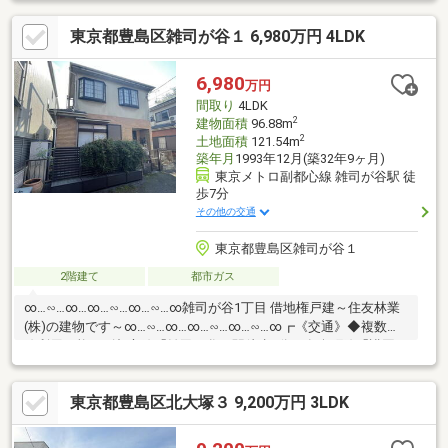
3路線利用可能・JR山手線「目白駅」徒歩7分・東京メトロ副都心
東京都豊島区雑司が谷１ 6,980万円 4LDK
線「雑司が谷駅」徒歩6分・JR、東京メトロ、東武東上線「池袋
駅」徒歩10分◆モニター付きインターホン・ダブルロックドア・
電動シャッター採用◆屋上ルーフテラス付き！眺望・開放感良
6,980
万円
好！
間取り
4LDK
2
建物面積
96.88m
2
土地面積
121.54m
築年月
1993年12月(築32年9ヶ月)
東京メトロ副都心線 雑司が谷駅 徒
歩7分
その他の交通
東京都豊島区雑司が谷１
2階建て
都市ガス
∞…∽…∞…∞…∽…∞…∽…∞雑司が谷1丁目 借地権戸建～住友林業
(株)の建物です～∞…∽…∞…∞…∽…∞…∽…∞┏《交通》◆複数路
線利用可能・副都心線「雑司が谷」駅徒歩7分・有楽町線「護国
寺」駅徒歩12分┏《物件概要》・建物施工：住友林業(株)・建物
面積：96.88㎡・間取り：4LDK・1階LD・K 約14畳・2階に居室3部
東京都豊島区北大塚３ 9,200万円 3LDK
屋、各居室に収納あり・2階の3部屋のうち2部屋は風通しの良い
二面採光です。・キッチン・浴室・洗面室・お手洗いなど各種水
回りには 窓が設置されており湿気や臭いがこもりにくく衛生的