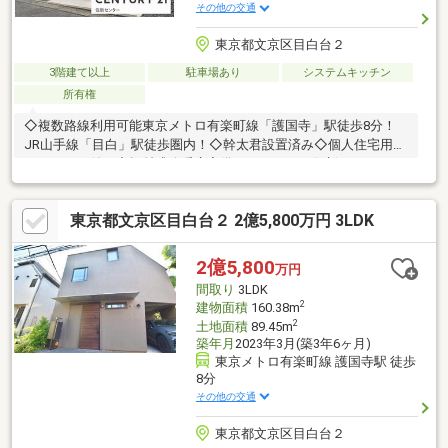
その他の交通
東京都文京区目白台２
3階建て以上
駐車場あり
システムキッチン
所有権
◇複数路線利用可能東京メトロ有楽町線「護国寺」駅徒歩8分！
JR山手線「目白」駅徒歩圏内！◇幹太君設置済み◇個人住宅用エ
レベーター付き◇幅射式冷暖房完備■CENTURY21住新センターで
はきめ細やかなサービスで安心のサポート体制を敷いておりま
す。◇お客様の暮らしにあったご提案◇経験豊富な知識を持つロ
東京都文京区目白台２ 2億5,800万円 3LDK
ーンアドバイザースタッフ多数◇小さなお子様や、お仕事でご多
忙のお客様にも安心の無料送迎サービス
2億5,800
万円
間取り
3LDK
2
建物面積
160.38m
2
土地面積
89.45m
築年月
2023年3月(築3年6ヶ月)
東京メトロ有楽町線 護国寺駅 徒歩
8分
その他の交通
東京都文京区目白台２