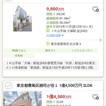
9,800
万円
間取り
2SLDK
2
建物面積
81.18m
2
土地面積
56.24m
築年月
2013年11月(築12年10ヶ月)
ＪＲ山手線 大塚駅 徒歩8分
その他の交通
東京都豊島区北大塚３
3階建て以上
都市ガス
システムキッチン
所有権
ＪＲ山手線「大塚」駅徒歩8分都電荒川線「向原」駅徒歩9分東京
メトロ有楽町線「東池袋」駅徒歩15分平成25年11月築1階と2階に
トイレあり2面バルコニー室内丁寧にお使いです
東京都豊島区雑司が谷１ 1億4,500万円 2LDK
1億4,500
万円
間取り
2LDK
2