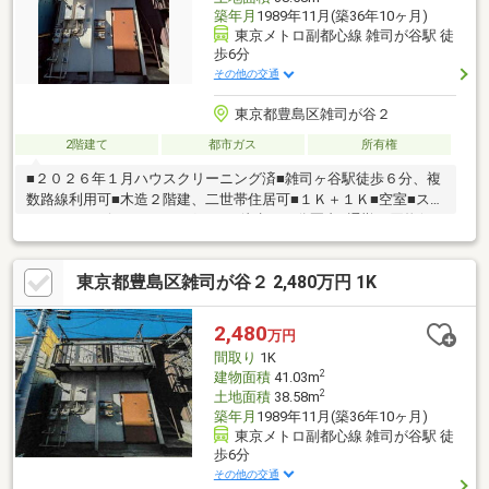
築年月
1989年11月(築36年10ヶ月)
東京メトロ副都心線 雑司が谷駅 徒
歩6分
その他の交通
東京都豊島区雑司が谷２
2階建て
都市ガス
所有権
■２０２６年１月ハウスクリーニング済■雑司ヶ谷駅徒歩６分、複
数路線利用可■木造２階建、二世帯住居可■１Ｋ＋１Ｋ■空室■スー
パー、コンビニ、ドラッグストア徒歩１０分圏内■通勤、買物便
利なエリアです◎ 現地集合・現地解散OK・お忙しい方もお気軽に
ご見学いただけます。◎ 購入で失敗しないためのポイントは、
東京都豊島区雑司が谷２ 2,480万円 1K
YouTubeチャンネル[スガ社長の不動産取引成功の極意]で解説中
（※売却価格・将来性を重視した解説が好評です）
2,480
万円
間取り
1K
2
建物面積
41.03m
2
土地面積
38.58m
築年月
1989年11月(築36年10ヶ月)
東京メトロ副都心線 雑司が谷駅 徒
歩6分
その他の交通