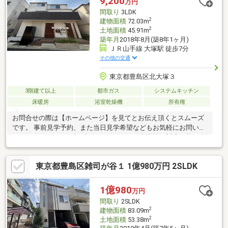
9,200
万円
です。・1階の洗面室はひろくゆとりのある空間です
間取り
3LDK
2
建物面積
72.03m
2
土地面積
45.91m
築年月
2018年8月(築8年1ヶ月)
ＪＲ山手線 大塚駅 徒歩7分
その他の交通
東京都豊島区北大塚３
3階建て以上
都市ガス
システムキッチン
床暖房
浴室乾燥機
所有権
お問合せの際は【ホームページ】を見てとお伝え頂くとスムーズ
です。 事前見学予約、また当日見学希望などもお気軽にお問い合
わせ下さい。（平日土日祝祭日いつでも） 中国語も対応可能！ 創
業50年の実績と経験でお客様に喜んでいただけるように、お手伝
いさせていたきます
東京都豊島区雑司が谷１ 1億980万円 2SLDK
1億980
万円
間取り
2SLDK
2
建物面積
83.09m
2
土地面積
53.38m