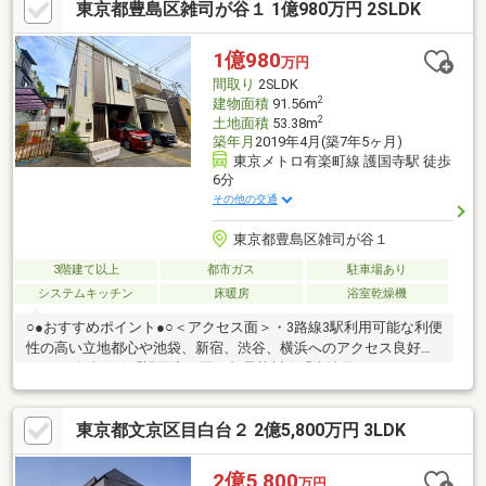
東京都豊島区雑司が谷１ 1億980万円 2SLDK
い！！ ◇屋上ルーフバルコニーからの眺望もお楽しみくださ
い♪♪
1億980
万円
間取り
2SLDK
2
建物面積
91.56m
2
土地面積
53.38m
築年月
2019年4月(築7年5ヶ月)
東京メトロ有楽町線 護国寺駅 徒歩
6分
その他の交通
東京都豊島区雑司が谷１
3階建て以上
都市ガス
駐車場あり
システムキッチン
床暖房
浴室乾燥機
○●おすすめポイント●○＜アクセス面＞・3路線3駅利用可能な利便
性の高い立地都心や池袋、新宿、渋谷、横浜へのアクセス良好で
す！ -有楽町線「護国寺」駅・都電荒川線「東池袋四丁目」
駅 -副都心線「雑司が谷」駅＜立地条件＞・大通りから1本入っ
た穏やかな住宅地です・入口の道路から登った先の高台に立地・
東京都文京区目白台２ 2億5,800万円 3LDK
南西向きのため、陽当り良好です＜設備概要＞・上部に吊戸棚を
配置しない開放的なカウンターキッチン・ビルトイン食洗器付き
のシステムキッチン・LD部分に床暖房設置されています・トイレ
2億5,800
万円