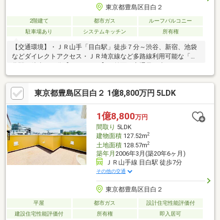
東京都豊島区目白２
2階建て
都市ガス
ルーフバルコニー
駐車場あり
システムキッチン
所有権
【交通環境】・ＪＲ山手「目白駅」徒歩７分～渋谷、新宿、池袋
などダイレクトアクセス・ＪＲ埼京線など多路線利用可能な「池
袋駅」徒歩１０分【ＰＯＩＮＴ】・前面は交通量が少ないため、
人目が少なくプライバシーが守られます・ご家族が集まりやす
く、荷物の運搬が楽な１階リビング・キッチンは半独立してお
東京都豊島区目白２ 1億8,800万円 5LDK
り、匂いや煙を抑えられます【設備】・１坪サイズユニットバ
ス・オートバス・シャワートイレ・グルニエ・電動シャッター・
火災報知器・CATVネットなど・新耐震基準で安心してお住まい頂
1億8,800
万円
けます・室内クリーニング・外壁メンテナンス済(令和８年２月
間取り
5LDK
頃)・駐車場 幅２６０ｍ×縦３６０ｍ
2
建物面積
127.52m
2
土地面積
128.57m
築年月
2006年3月(築20年6ヶ月)
ＪＲ山手線 目白駅 徒歩7分
その他の交通
東京都豊島区目白２
平屋
都市ガス
設計住宅性能評価付
建設住宅性能評価付
所有権
即入居可