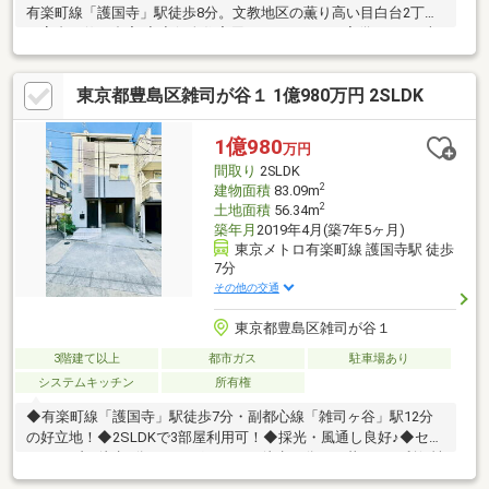
有楽町線「護国寺」駅徒歩8分。文教地区の薫り高い目白台2丁目
の高台に佇む邸宅 ◇◆個人住宅用エレベーターを完備。160平米
超の3階建て空間を、将来にわたって快適に移動可能 ◆◇2024年
3月築。浄水システムやディスポーザー、乾太くん等、妥協なき最
東京都豊島区雑司が谷１ 1億980万円 2SLDK
新設備が暮らしをサポート
◇◇◆◇◆◇◆◇◆◇◆◇◆◇◆◇◆◇◆◇◆◇◆◇◆◇◆【ラ
イフプラン】本物件においての住宅ローンシミュレーションはも
1億980
万円
ちろん、本物件購入後１０～２０年後のライフサイクルの変化を
間取り
2SLDK
見据えた長期的なライフプランシミュレーションを実施します。
2
建物面積
83.09m
2
土地面積
56.34m
築年月
2019年4月(築7年5ヶ月)
東京メトロ有楽町線 護国寺駅 徒歩
7分
その他の交通
東京都豊島区雑司が谷１
3階建て以上
都市ガス
駐車場あり
システムキッチン
所有権
◆有楽町線「護国寺」駅徒歩7分・副都心線「雑司ヶ谷」駅12分
の好立地！◆2SLDKで3部屋利用可！◆採光・風通し良好♪◆セブ
ンイレブン徒歩3分、まいばすけっと徒歩７分と、暮らしの利便性
が高いです！◆小児科、公園が近く、子育てにも最適。◆10年保