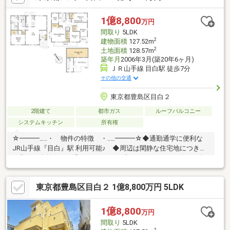
地！□樹の温もりにつつまれるデザインハウス■吹き抜けのある
LDK♪□旧借地権で地代も１万円以下
1億8,800
万円
間取り
5LDK
2
建物面積
127.52m
2
土地面積
128.57m
築年月
2006年3月(築20年6ヶ月)
ＪＲ山手線 目白駅 徒歩7分
その他の交通
東京都豊島区目白２
2階建て
都市ガス
ルーフバルコニー
システムキッチン
所有権
☆━━━…‥・ 物件の特徴 ・‥…━━━☆◆通勤通学に便利な
JR山手線『目白』駅 利用可能♪ ◆周辺は閑静な住宅地につき落
ち着いた街並みでお過ごし頂けます♪◆スーパー、コンビニ、公
園等、生活環境良好♪◆同仕様モデルハウスのご案内や建物プレ
ゼンテーションも随時受付中♪是非、現地をご確認ください！♪物
東京都豊島区目白２ 1億8,800万円 5LDK
件の詳細はADCAST駒込支店迄【０１２０－９１７－１９７】
♪☆━━━…‥・ ━☆━ ・‥…━━━☆
1億8,800
万円
間取り
5LDK