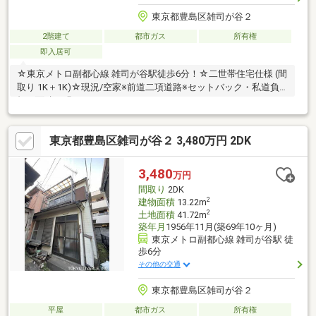
東京都豊島区雑司が谷２
2階建て
都市ガス
所有権
即入居可
☆東京メトロ副都心線 雑司が谷駅徒歩6分！☆二世帯住宅仕様 (間
取り 1K＋1K)☆現況/空家※前道二項道路※セットバック・私道負
担：面積不明
東京都豊島区雑司が谷２ 3,480万円 2DK
3,480
万円
間取り
2DK
2
建物面積
13.22m
2
土地面積
41.72m
築年月
1956年11月(築69年10ヶ月)
東京メトロ副都心線 雑司が谷駅 徒
歩6分
その他の交通
東京都豊島区雑司が谷２
平屋
都市ガス
所有権