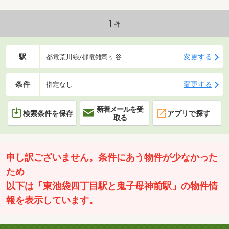
内覧はお気軽にお申し付けください。リフォームも当社グループ
会社の「小田急ハウジング」にて承ります！【ライフインフォメ
ーション】・複合商業施設トラッド目白・・・約500ｍ・ココカ
1
件
ラファイン 目白店・・・約650ｍ 他
駅
変更する
都電荒川線/都電雑司ヶ谷
条件
変更する
指定なし
新着メールを受
検索条件を保存
アプリで探す
取る
申し訳ございません。条件にあう物件が少なかった
ため
以下は「東池袋四丁目駅と鬼子母神前駅」の物件情
報を表示しています。