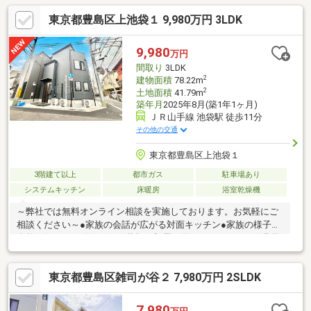
証引継げます。是非一度ご覧ください！！
東京都豊島区上池袋１ 9,980万円 3LDK
9,980
万円
間取り
3LDK
2
建物面積
78.22m
2
土地面積
41.79m
築年月
2025年8月(築1年1ヶ月)
ＪＲ山手線 池袋駅 徒歩11分
その他の交通
東京都豊島区上池袋１
3階建て以上
都市ガス
駐車場あり
システムキッチン
床暖房
浴室乾燥機
～弊社では無料オンライン相談を実施しております。お気軽にご
相談ください～●家族の会話が広がる対面キッチン●家族の様子が
自然と伝わるリビングイン階段●2部屋に面したバルコニーご見学
希望の方は赤色『見学予約』から。資料請求はオレンジ色『資料
請求』をクリック。直接のお問い合わせは03-6905-9710まで。
東京都豊島区雑司が谷２ 7,980万円 2SLDK
（スマートフォンの方は右下青色の電話ボタンをクリック）■オ
ンライン相談のご案内（※見学予約より受付）ランチや仕事後の
15分で完結！住宅ローン相談やライフプランシュミレーションに
7,980