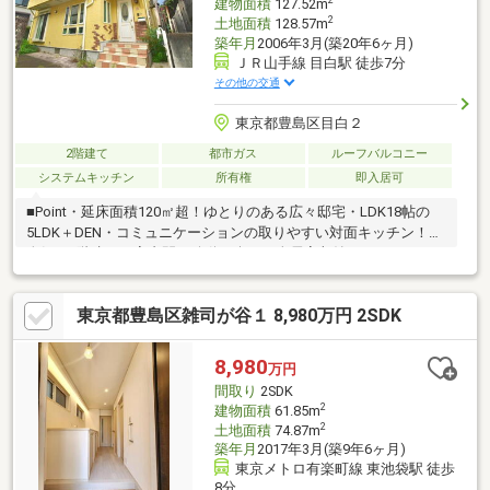
2
建物面積
127.52m
2
土地面積
128.57m
築年月
2006年3月(築20年6ヶ月)
ＪＲ山手線 目白駅 徒歩7分
その他の交通
東京都豊島区目白２
2階建て
都市ガス
ルーフバルコニー
システムキッチン
所有権
即入居可
■Point・延床面積120㎡超！ゆとりのある広々邸宅・LDK18帖の
5LDK＋DEN・コミュニケーションの取りやすい対面キッチン！・
人気の2階建てで室内間の移動も楽々・全居室収納＋ロフトあ
り！・南西向きワイドバルコニー＋屋上ルーフバルコニーで陽当
たり良好・3駅複数路線利用可能の好立地■Access山手線「目白」
東京都豊島区雑司が谷１ 8,980万円 2SDK
駅…徒歩7分副都心線「雑司ヶ谷」駅…徒歩7分山手線ほか「池袋」
駅…徒歩10分生活利便施設が徒歩10分圏内に揃っており、日常生
活や子育てにも最適な環境です！現地、周辺環境の確認等含めご
8,980
万円
見学は随時承っております。お気軽にお問合せください！
間取り
2SDK
2
建物面積
61.85m
2
土地面積
74.87m
築年月
2017年3月(築9年6ヶ月)
東京メトロ有楽町線 東池袋駅 徒歩
8分