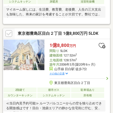
システムキッチン
床暖房
浴室乾燥機
マイホーム探しには、生活費、教育費、老後費、人生の三大支出
も加味した、将来の家計を考慮することが大切です。弊社では住
宅FPアドバイザーが、お客様の将来設計を見据えたコンサルティ
ングを実施します。
東京都豊島区目白２丁目 1億8,800万円 5LDK
1億8,800
万円
間取り
5LDK
2
建物面積
127.52m
2
土地面積
128.57m
築年月
2006年3月(築20年6ヶ月)
山手線 目白駅 徒歩7分
その他の交通
東京都豊島区目白２丁目
2階建て
都市ガス
駐車場あり
カウンターキッチン
システムキッチン
所有権
≪当日内見予約可能≫ ルーフバルコニーからの空を独り占めでき
る開放感はです！目白・池袋エリアの静かな住宅街に佇む、安心
の免震構造戸建てです。