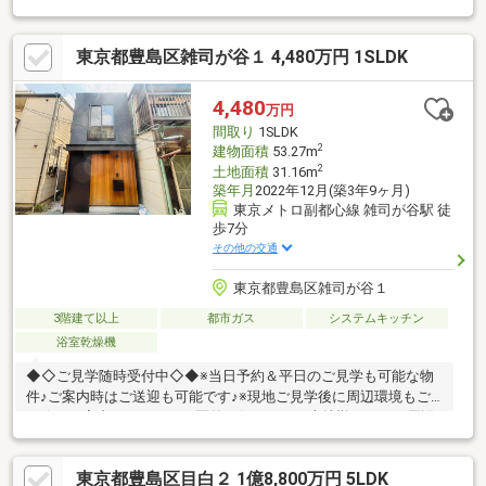
展望テラス ＝ ２３㎡ 』◆ 住まいを含めた『 生活空間有効面積
= 約１５６㎡ 』 ◆・天井から光そそぐ吹き抜けのある玄関。・新
東京都豊島区雑司が谷１ 4,480万円 1SLDK
築同様の清潔感を感じさせる築８年の住宅。・間取り４LDKへの
変更など。ご希望をまずはご相談ください。◆ 空室につきお客様
のご希望の沿って室内をご見学いただけます ◆-23区限定でご自
4,480
万円
宅から物件までお車の送迎サービスも実施-
間取り
1SLDK
2
建物面積
53.27m
2
土地面積
31.16m
築年月
2022年12月(築3年9ヶ月)
東京メトロ副都心線 雑司が谷駅 徒
歩7分
その他の交通
東京都豊島区雑司が谷１
3階建て以上
都市ガス
システムキッチン
浴室乾燥機
◆◇ご見学随時受付中◇◆※当日予約＆平日のご見学も可能な物
件♪ご案内時はご送迎も可能です♪※現地ご見学後に周辺環境もご
一緒にご案内いたします。区外に住んでいて土地勘がない・周辺
環境も含めて検討したい...etc＝＝＝＝＝＝＝＝＝＝＝＝＝＝＝＝
＝＝＝＝＝＝■1616サイズで広い浴室□食洗器付きシステムキッチ
東京都豊島区目白２ 1億8,800万円 5LDK
ン□各部屋5帖以上のゆとりある居室■3駅3路線が利用可能な好立