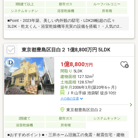
3階建て以上
都市ガス
ルーフバルコニー
システムキッチン
浴室乾燥機
所有権
■Point・2023年築、美しい内外観の邸宅・LDK28帖超の広々
3LDK・乾太くん・浴室乾燥機等充実の設備を搭載！・人気の2階
建てで室内間の移動も楽々・全居室収納＋パントリー＋SICあ
り！・室内エレベーターがあり老後も安心・屋上バルコニーで陽
当たり・通風・眺望良好■Access有楽町線「護国寺」駅…徒歩8分
東京都豊島区目白２ 1億8,800万円 5LDK
副都心線「雑司ヶ谷」駅…徒歩11分コンビニ・スーパー、小・中
学校、保育園、公園が徒歩10分圏内に揃っており、日常生活や子
育てにも最適な環境です！現地、周辺環境の確認等含めご見学は
1億8,800
万円
随時承っております。お気軽にお問合せください！
間取り
5LDK
2
建物面積
127.52m
2
土地面積
128.57m
築年月
2006年3月(築20年6ヶ月)
ＪＲ山手線 池袋駅 徒歩10分
その他の交通
東京都豊島区目白２
2階建て
都市ガス
システムキッチン
浴室乾燥機
所有権
■おすすめポイント■・三井ホーム旧施工の免震・耐震住宅・建物