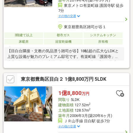
築年月
2019年4月(築7年5ヶ月)
東京メトロ有楽町線 護国寺駅 徒歩
7分
その他の交通
東京都豊島区雑司が谷１
3階建て以上
都市ガス
システムキッチン
床暖房
浴室乾燥機
所有権
【目白台隣接・文教の気品漂う雑司が谷】18帖超の広大なLDKと
上質な設備が魅力のプレミアム邸宅です。有楽町線「護国寺」駅
徒歩7分ほか複数路線が利用可能。主要ビジネス街や流行の拠点へ
ダイレクトにアクセスできる好立地です。2階ワンフロアを贅沢に
使ったLDKは18.17帖の圧倒的解放感。プライバシーを守る2階リ
東京都豊島区目白２ 1億8,800万円 5LDK
ビングには温水式床暖房を標準装備。1階主寝室（7.79帖）と3階2
居室の実質3LDK仕様で、リモートワークや子育てにも柔軟に対応
します。食洗機・浄水器付キッチンや1坪サイズ浴室（浴室乾燥機
1億8,800
万円
付）など先進設備も充実。
間取り
5LDK
2
建物面積
127.52m
2
土地面積
128.57m
築年月
2006年3月(築20年6ヶ月)
ＪＲ山手線 目白駅 徒歩7分
その他の交通