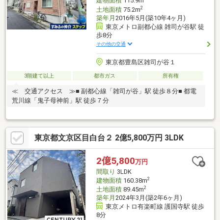
建物面積
115.9m
2
土地面積
75.2m
築年月
2016年5月(築10年4ヶ月)
東京メトロ副都心線 雑司が谷駅 徒
歩8分
その他の交通
東京都豊島区雑司が谷１
3階建て以上
都市ガス
所有権
≪ 交通アクセス ≫■ 副都心線「雑司が谷」駅 徒歩８分■ 都電
荒川線「鬼子母神前」駅 徒歩７分
東京都文京区目白台２ 2億5,800万円 3LDK
2億5,800
万円
間取り
3LDK
2
建物面積
160.38m
2
土地面積
89.45m
築年月
2024年3月(築2年6ヶ月)
東京メトロ有楽町線 護国寺駅 徒歩
8分