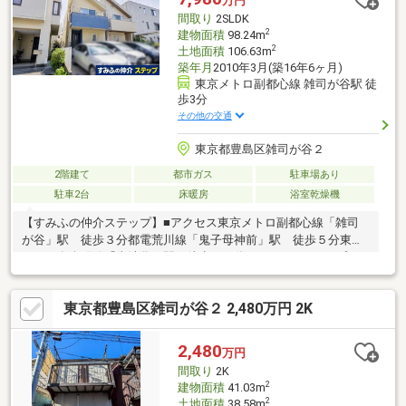
万円
ついても全てオンラインでの対応が可能となっております。
間取り
2SLDK
※LINEやメール、お電話でのやり取りも可能です。
2
建物面積
98.24m
2
土地面積
106.63m
築年月
2010年3月(築16年6ヶ月)
東京メトロ副都心線 雑司が谷駅 徒
歩3分
その他の交通
東京都豊島区雑司が谷２
2階建て
都市ガス
駐車場あり
駐車2台
床暖房
浴室乾燥機
【すみふの仲介ステップ】■アクセス東京メトロ副都心線「雑司
が谷」駅 徒歩３分都電荒川線「鬼子母神前」駅 徒歩５分東京
メトロ有楽町線「東池袋」駅 徒歩１０分■ポイント・オープン
ハウス分譲・2階：全箇所 2重窓、2重サッシ・1階：居室部
分 2重窓・LD：天井高3.6ｍ・天窓あり・ウォークインクローゼ
東京都豊島区雑司が谷２ 2,480万円 2K
ットあり・カウンターキッチン
2,480
万円
間取り
2K
2
建物面積
41.03m
2
土地面積
38.58m