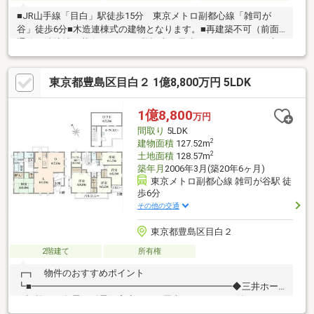
■JR山手線「目白」駅徒歩15分 東京メトロ副都心線「雑司が
谷」徒歩6分■木造連棟式の建物となります。■再建築不可（前面
通路が隣接地と共有のため）■登記上平屋建てとなりますが、木
造2階建てとなります。 （2階部分が未登記となります。）■売
主の契約不適合責任（建物・土地）は、免責となります。■土地
東京都豊島区目白２ 1億8,800万円 5LDK
面積の他に通路持分約7m2×１/2あり。
1億8,800
万円
間取り
5LDK
2
建物面積
127.52m
2
土地面積
128.57m
築年月
2006年3月(築20年6ヶ月)
東京メトロ副都心線 雑司が谷駅 徒
歩6分
その他の交通
東京都豊島区目白２
2階建て
所有権
┏┓ 物件のおすすめポイント
┗■━━━━━━━━━━━━━━━━━━━━━━◆三井ホー
ム旧施工の免震・耐震住宅◆5LDK×屋上ルーフテラス付きのゆと
りある邸宅◆約7.5帖のロフト収納付き◆全居室に収納有り◆3駅