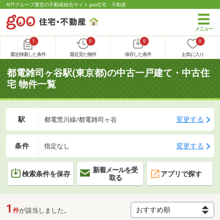
NTTグループ運営の不動産総合サイト goo住宅・不動産
1
0
0
0
最近検索した条件
最近見た物件
保存した条件
お気に入り
都電雑司ヶ谷駅(東京都)の中古一戸建て・中古住
宅 物件一覧
駅
変更する
都電荒川線/都電雑司ヶ谷
条件
変更する
指定なし
新着メールを受
検索条件を保存
アプリで探す
取る
1
件
が該当しました。