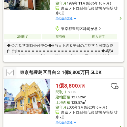
築年月
1989年11月(築36年10ヶ月)
東京メトロ副都心線 雑司が谷駅 徒
歩6分
その他の交通
東京都豊島区雑司が谷２
2階建て
所有権
即入居可
◆◇ご見学随時受付中◇◆※当日予約＆平日のご見学も可能な物
件です※＝＝＝＝＝＝＝＝＝＝＝＝＝＝＝＝＝＝＝＝＝＝◆4駅4
路線が利用可能な好立地！◇閑静な住宅街に位置する好立地◆2
階建で各フロア1Kの二世帯住宅仕様◇東南向きにつき陽当り良
好！＝＝＝＝＝＝＝＝＝＝＝＝＝＝＝＝＝＝＝＝＝＝■周辺環境
東京都豊島区目白２ 1億8,800万円 5LDK
ツアー開催中！現地ご見学後に周辺環境を車でぐるっとご案内い
たします！区外に住んでいて土地勘がない…周辺環境も含めて検
討したい…などまずはお気軽にお問い合わせください！
1億8,800
万円
間取り
5LDK
2
建物面積
127.52m
2
土地面積
128.57m
築年月
2006年3月(築20年6ヶ月)
東京メトロ副都心線 雑司が谷駅 徒
歩7分
その他の交通