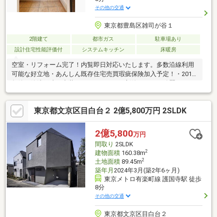
その他の交通
東京都豊島区雑司が谷１
2階建て
都市ガス
駐車場あり
設計住宅性能評価付
システムキッチン
床暖房
空室・リフォーム完了！内覧即日対応いたします。多数沿線利用
可能な好立地・あんしん既存住宅売買瑕疵保険加入予定！・2017
年築の築浅戸建・内装リフォームにより新築のような綺麗さ。・
有楽町線「東池袋」駅徒歩約8分の好立地・駐車スペースございま
す。※車種による制限がございます。室内リフォームにより水回
東京都文京区目白台２ 2億5,800万円 2SLDK
りも全て交換、フローリングやクロスなども新しく、すぐに入居
が可能です。ロフトや納戸など収納が豊富。勾配天井になってい
るため非常に建物が広く感じ快適にお住まい頂けます。■最適な
2億5,800
万円
金融機関のご提案お客様に合った資金計画をもとに、最適な金融
間取り
2SLDK
機関をご提案致します！お気軽にご相談ください！
2
建物面積
160.38m
2
土地面積
89.45m
築年月
2024年3月(築2年6ヶ月)
東京メトロ有楽町線 護国寺駅 徒歩
8分
その他の交通
東京都文京区目白台２