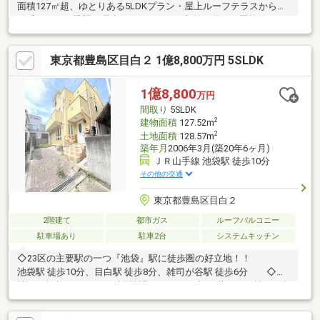
面積127㎡超、ゆとりある5LDKプラン・屋上ルーフテラスから開
放感あふれる眺望を満喫・DENやロフト収納を備えた機能的な住
空間・都心の利便性と落ち着いた住環境を兼ね備えた目白アドレ
ス・探し始めのお客様、正しい家探しをお伝えします＊ご来店頂
東京都豊島区目白２ 1億8,800万円 5SLDK
きアンケート回答でギフトカードプレゼント！■交通アクセス■・
JR山手線【目白】駅徒歩7分----------------お気軽に下記の《資料請
求》又は《見学予約》ボタンをクリック！又は
1億8,800
万円
間取り
5SLDK
2
建物面積
127.52m
2
土地面積
128.57m
築年月
2006年3月(築20年6ヶ月)
ＪＲ山手線 池袋駅 徒歩10分
その他の交通
東京都豊島区目白２
2階建て
都市ガス
ルーフバルコニー
駐車場あり
駐車2台
システムキッチン
◇23区の主要駅の一つ『池袋』駅に徒歩圏の好立地！！
池袋駅 徒歩10分、目白駅 徒歩8分、雑司が谷駅 徒歩6分 ◇敷
地は38坪超！！5LDKの大型間取り 旧三井ホーム施工の免
振・耐震住宅 キレイにお使いですが、リフォームは必要
になりそうです。 リフォームもあわせてご相談くださ