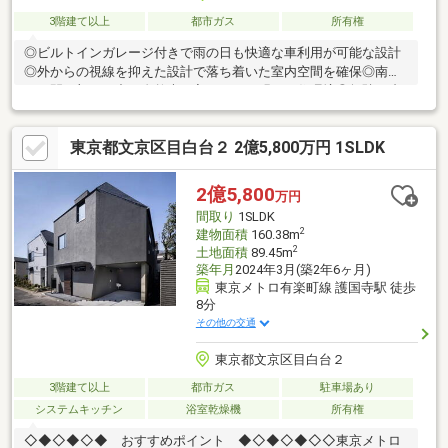
3階建て以上
都市ガス
所有権
◎ビルトインガレージ付きで雨の日も快適な車利用が可能な設計
◎外からの視線を抑えた設計で落ち着いた室内空間を確保◎南向
きの開口部で日中は自然光が入りやすい明るい住環境◎無駄を省
いたシンプルな外観で飽きのこないデザイン性♪現地内覧予約受付
中です♪【資料請求】は上記ボタンよりお進みください。電話から
東京都文京区目白台２ 2億5,800万円 1SLDK
は⇒TEL0120-002-237【通話料無料】♪ご案内内容の目安になりま
す。♪□現地／物件見学（３０分～）□資金計画のご相談（３０分
～）□ご希望条件のご相談（１５分～）
2億5,800
万円
間取り
1SLDK
2
建物面積
160.38m
2
土地面積
89.45m
築年月
2024年3月(築2年6ヶ月)
東京メトロ有楽町線 護国寺駅 徒歩
8分
その他の交通
東京都文京区目白台２
3階建て以上
都市ガス
駐車場あり
システムキッチン
浴室乾燥機
所有権
◇◆◇◆◇◆ おすすめポイント ◆◇◆◇◆◇◇東京メトロ