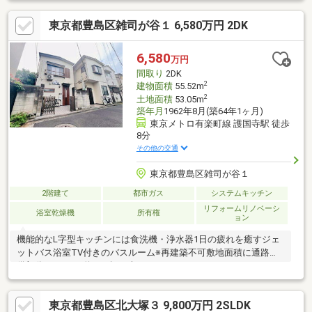
◇浴室再シーリング◇バルコニードレン再防水◇屋根板金再塗装
東京都豊島区雑司が谷１ 6,580万円 2DK
◇再防腐防蟻◇免震装置10年点検※建築基準法の道路に接道して
いないため、原則として再建築不可。ただし、建築基準法第43.条
第2項第2号の許可を受けることが出来れば再建築可能（建築審査
6,580
万円
会の同意要）通路面積４７m2（持分１／４)あり。
間取り
2DK
2
建物面積
55.52m
2
土地面積
53.05m
築年月
1962年8月(築64年1ヶ月)
東京メトロ有楽町線 護国寺駅 徒歩
8分
その他の交通
東京都豊島区雑司が谷１
2階建て
都市ガス
システムキッチン
リフォームリノベーシ
浴室乾燥機
所有権
ョン
機能的なL字型キッチンには食洗機・浄水器1日の疲れを癒すジェ
ットバス浴室TV付きのバスルーム※再建築不可敷地面積に通路提
供部分10.90㎡（約3.29坪）含む
東京都豊島区北大塚３ 9,800万円 2SLDK