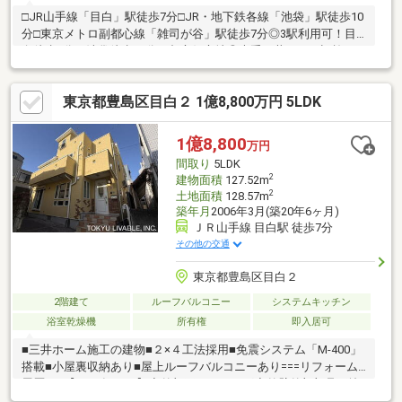
□JR山手線「目白」駅徒歩7分□JR・地下鉄各線「池袋」駅徒歩10
分□東京メトロ副都心線「雑司が谷」駅徒歩7分◎3駅利用可！目
白徒歩7分・池袋徒歩10分の都心好立地◎大手三井ホーム旧施
工！地震に強い2×4工法＆免震住宅◎家族皆がゆったり暮らせる
収納豊富な広々5LDK設計◎第一種低層の閑静な住宅街！南西向き
東京都豊島区目白２ 1億8,800万円 5LDK
で陽当たりも良好◎開放感あふれる屋上ルーフテラスから圧巻の
眺望を臨む皆様が住まいに求める「もっと」を未来へつなぐ道し
るべであります様、”不動産のエキスパート”としてお客様の住ま
1億8,800
万円
いさがしをサポートします。□現地のご見学、資料請求受付中で
間取り
5LDK
す！
2
建物面積
127.52m
2
土地面積
128.57m
築年月
2006年3月(築20年6ヶ月)
ＪＲ山手線 目白駅 徒歩7分
その他の交通
東京都豊島区目白２
2階建て
ルーフバルコニー
システムキッチン
浴室乾燥機
所有権
即入居可
■三井ホーム施工の建物■２×４工法採用■免震システム「M-400」
搭載■小屋裏収納あり■屋上ルーフバルコニーあり===リフォーム
履歴===【2025年10月】◇外部再シーリング◇外壁外部部品再塗
装◇バルコニードレン再防水【2016年2月】◇外部再シーリング