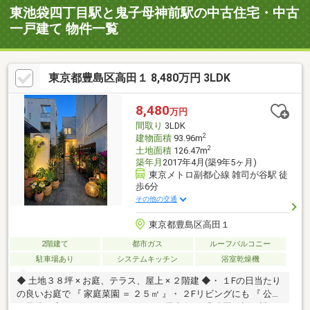
東池袋四丁目駅と鬼子母神前駅の中古住宅・中古
一戸建て 物件一覧
東京都豊島区高田１ 8,480万円 3LDK
8,480
万円
間取り
3LDK
2
建物面積
93.96m
2
土地面積
126.47m
築年月
2017年4月(築9年5ヶ月)
東京メトロ副都心線 雑司が谷駅 徒
歩6分
その他の交通
東京都豊島区高田１
2階建て
都市ガス
ルーフバルコニー
駐車場あり
システムキッチン
浴室乾燥機
◆ 土地３８坪 × お庭、テラス、屋上 × ２階建 ◆・ １Fの日当たり
の良いお庭で 『 家庭菜園 ＝ ２５㎡ 』・ ２Fリビングにも 『 公園
を見渡す広々テラス ＝ ９㎡ 』・ ３F屋上には 『 公園の桜を望む