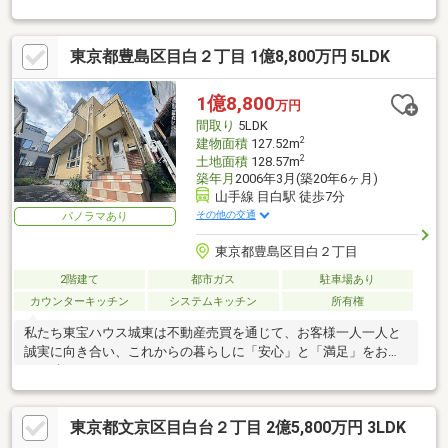
東京都豊島区目白２丁目 1億8,800万円 5LDK
1億8,800
万円
間取り
5LDK
2
建物面積
127.52m
2
土地面積
128.57m
築年月
2006年3月(築20年6ヶ月)
山手線 目白駅 徒歩7分
その他の交通
パノラマあり
東京都豊島区目白２丁目
2階建て
都市ガス
駐車場あり
カウンターキッチン
システムキッチン
所有権
私たち東宝ハウス城東は不動産売買を通じて、お客様一人一人と
誠実に向き合い、これからの暮らしに「安心」と「満足」をお届
けし続けていきます。
東京都文京区目白台２丁目 2億5,800万円 3LDK