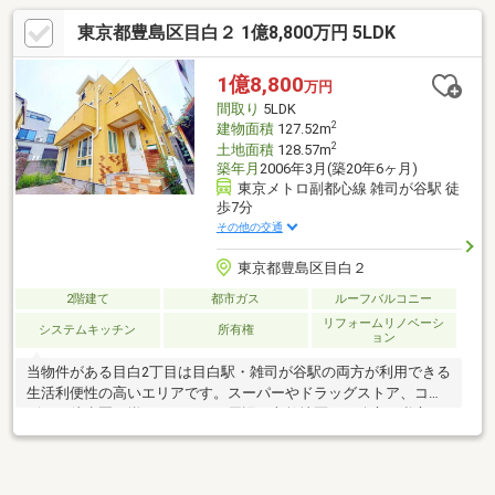
東京都豊島区目白２ 1億8,800万円 5LDK
1億8,800
万円
間取り
5LDK
2
建物面積
127.52m
2
土地面積
128.57m
築年月
2006年3月(築20年6ヶ月)
東京メトロ副都心線 雑司が谷駅 徒
歩7分
その他の交通
東京都豊島区目白２
2階建て
都市ガス
ルーフバルコニー
リフォームリノベーシ
システムキッチン
所有権
ョン
当物件がある目白2丁目は目白駅・雑司が谷駅の両方が利用できる
生活利便性の高いエリアです。スーパーやドラッグストア、コン
ビニが徒歩圏に揃っています。周辺は文教地区で、公立・私立と
もに教育施設が充実しており、教育環境と住環境も魅力です。間
取はゆとりの5LDK、各室に収納を備え、屋上にはルーフバルコニ
ーもあり、お洗濯物もよく乾きます。現在空室となっており、ご