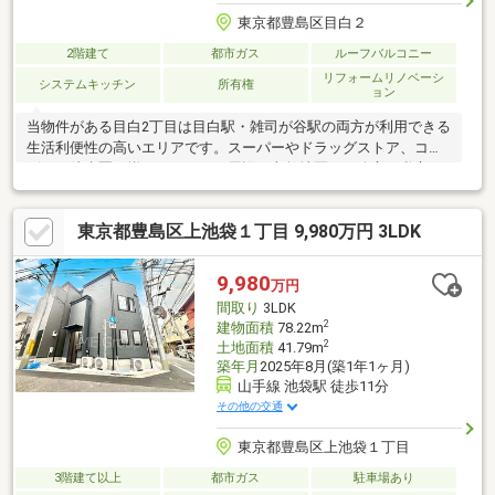
東京都豊島区目白２
2階建て
都市ガス
ルーフバルコニー
リフォームリノベーシ
システムキッチン
所有権
ョン
当物件がある目白2丁目は目白駅・雑司が谷駅の両方が利用できる
生活利便性の高いエリアです。スーパーやドラッグストア、コン
ビニが徒歩圏に揃っています。周辺は文教地区で、公立・私立と
もに教育施設が充実しており、教育環境と住環境も魅力です。間
取はゆとりの5LDK、各室に収納を備え、屋上にはルーフバルコニ
東京都豊島区上池袋１丁目 9,980万円 3LDK
ーもあり、お洗濯物もよく乾きます。現在空室となっており、ご
内覧はお気軽にお申し付けください。リフォームも当社グループ
会社の「小田急ハウジング」にて承ります！【ライフインフォメ
9,980
万円
ーション】・複合商業施設トラッド目白・・・約500ｍ・ココカ
間取り
3LDK
ラファイン 目白店・・・約650ｍ 他
2
建物面積
78.22m
2
土地面積
41.79m
築年月
2025年8月(築1年1ヶ月)
山手線 池袋駅 徒歩11分
その他の交通
東京都豊島区上池袋１丁目
3階建て以上
都市ガス
駐車場あり