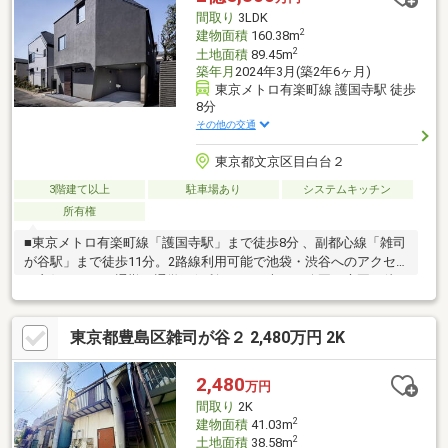
2箇所があり生活導線を整えることができます☆室内大変綺麗に
間取り
3LDK
お使いです！是非ご内覧ください☆
2
建物面積
160.38m
2
土地面積
89.45m
築年月
2024年3月(築2年6ヶ月)
東京メトロ有楽町線 護国寺駅 徒歩
8分
その他の交通
東京都文京区目白台２
3階建て以上
駐車場あり
システムキッチン
所有権
■東京メトロ有楽町線「護国寺駅」まで徒歩8分 、副都心線「雑司
が谷駅」まで徒歩11分。2路線利用可能で池袋・渋谷へのアクセ
ス良好につき、通勤・通学に便利です。■大きな公園や庭園が徒
歩圏内、落ち着きのある周辺環境秋には紅葉がライトアップされ
る肥後細川庭園、目白台運動公園が徒歩10分圏内に！休日には大
東京都豊島区雑司が谷２ 2,480万円 2K
切なご家族との時間をゆっくりとお過ごしいただけます。■ひっ
そりと佇むエレベーター付き3階建て住戸目白通りを曲がった奥座
敷にある為、車の騒音は気になりません。また、戸建には珍しい
2,480
万円
エレベーター付きで、将来の移動も安心です。
間取り
2K
2
建物面積
41.03m
2
土地面積
38.58m