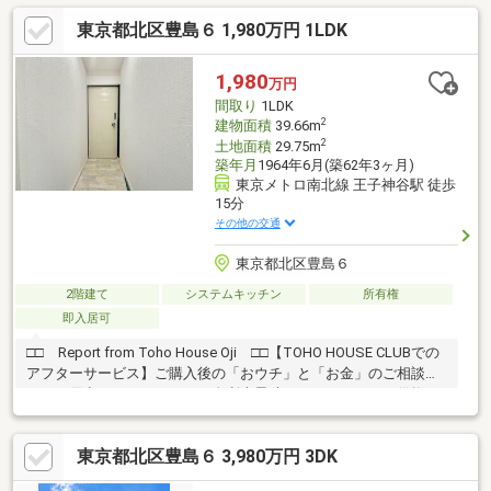
---------------------------------------------------------・当社は大手建材メーカー
東京都北区豊島６ 1,980万円 1LDK
のLIXIL不動産ショップ提携店ですので、ご安心くださいませ。お
客様のご希望に寄り添った住まい探し、ぜひお手伝いさせて下さ
い！・他で一緒にご案内ご希望の物件がございましたら、他社さ
1,980
万円
んが掲載している物件も一緒にご案内可能です。
間取り
1LDK
2
建物面積
39.66m
2
土地面積
29.75m
築年月
1964年6月(築62年3ヶ月)
東京メトロ南北線 王子神谷駅 徒歩
15分
その他の交通
東京都北区豊島６
2階建て
システムキッチン
所有権
即入居可
□□ Report from Toho House Oji □□【TOHO HOUSE CLUBでの
アフターサービス】ご購入後の「おウチ」と「お金」のご相談窓
口をご用意しております！・金利上昇時のリスクヘッジ、借換え
相談、繰上返済のタイミング、各種保険の見直し・・・etc・おウ
チの設備保証や定期点検、駆け付けサービス・・・etc購入前のタ
東京都北区豊島６ 3,980万円 3DK
イミングは勿論、購入後のご不安につきましてもご相談可能で
す！まずはお気軽に現地をご覧下さいませ。物件の詳細につい