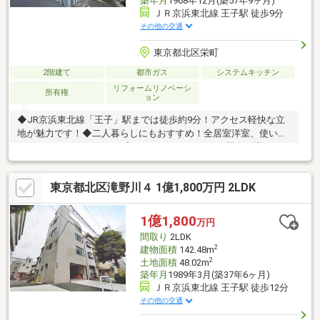
築年月
1968年12月(築57年9ヶ月)
ＪＲ京浜東北線 王子駅 徒歩9分
その他の交通
東京都北区栄町
2階建て
都市ガス
システムキッチン
リフォームリノベーシ
所有権
ョン
◆JR京浜東北線「王子」駅までは徒歩約9分！アクセス軽快な立
地が魅力です！◆二人暮らしにもおすすめ！全居室洋室、使いや
すい2LDKのレイアウト！◆コミュニケーションの機会が増えるリ
ビング階段採用！ご家族の帰宅を温かく迎えることができます
ね！◆リフォーム実施で、気持ち良く新生活を始めることができ
東京都北区滝野川４ 1億1,800万円 2LDK
ます！◆トイレは2箇所にあり、朝の混雑もストレスフリーな暮
らしを実現できます！◆「オーケー 王子堀船店」まで徒歩約4
分！日々のお買い物もしやすい環境です！◆季節の自然を身近で
1億1,800
万円
感じることができる「滝野川公園」まで徒歩約5分！お散歩も楽し
間取り
2LDK
める立地！
2
建物面積
142.48m
2
土地面積
48.02m
築年月
1989年3月(築37年6ヶ月)
ＪＲ京浜東北線 王子駅 徒歩12分
その他の交通