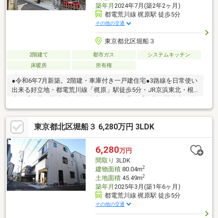
築年月
2024年7月(築2年2ヶ月)
都電荒川線 梶原駅 徒歩5分
その他の交通
東京都北区堀船３
2階建て
都市ガス
システムキッチン
床暖房
所有権
●令和6年7月新築。2階建・車庫付き一戸建住宅●3路線を日常使い
出来る好立地・都電荒川線「梶原」駅徒歩5分・JR京浜東北・根
岸線「王子」駅徒歩13分・東京メトロ南北線「王子」駅徒歩15分
●ダイニングキッチン、洋室・サービスルーム（納戸）には窓が2
つある等、開口部が多い設計プランニング。●約5.1帖のルーフバ
東京都北区堀船３ 6,280万円 3LDK
ルコニーは日当たり良好。洗濯物がよく乾きます。・プランター
でお花を育てる、ベンチを置いてリラックススペースとしても利
用できます。●壁付のシステムキッチンは食器洗浄乾燥機搭載。
6,280
万円
吊戸棚付きで収納豊富。●お部屋を足元から暖める床暖房機能搭
間取り
3LDK
載。
2
建物面積
80.04m
2
土地面積
45.49m
築年月
2025年3月(築1年6ヶ月)
都電荒川線 梶原駅 徒歩5分
その他の交通