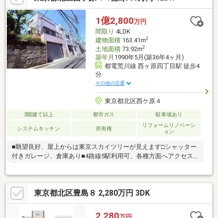
1億2,800
万円
間取り
4LDK
2
建物面積
163.41m
2
土地面積
73.92m
築年月
1990年5月(築36年4ヶ月)
都電荒川線 西ヶ原四丁目駅 徒歩4
分
その他の交通
東京都北区西ケ原４
3階建て以上
都市ガス
駐車場あり
リフォームリノベーシ
システムキッチン
所有権
ョン
■眺望良好、屋上からは東京スカイツリーが見えます□シャッター
付きガレージ、倉庫あり■4路線5駅利用可、各種方面へアクセス
良好
東京都北区豊島８ 2,280万円 3DK
2,280
万円