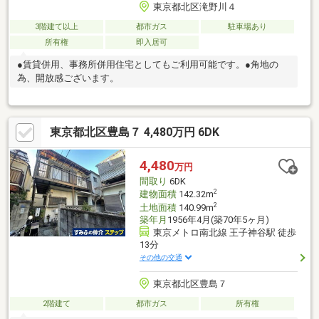
東京都北区滝野川４
3階建て以上
都市ガス
駐車場あり
所有権
即入居可
●賃貸併用、事務所併用住宅としてもご利用可能です。●角地の
為、開放感ございます。
東京都北区豊島７ 4,480万円 6DK
4,480
万円
間取り
6DK
2
建物面積
142.32m
2
土地面積
140.99m
築年月
1956年4月(築70年5ヶ月)
東京メトロ南北線 王子神谷駅 徒歩
13分
その他の交通
東京都北区豊島７
2階建て
都市ガス
所有権