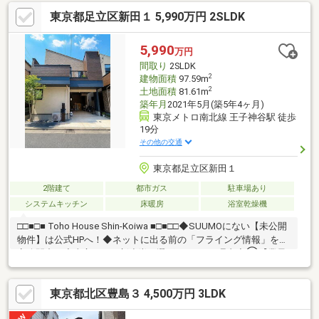
停が目の前（徒歩0分）にあり、雨の日の移動や通勤・通学に非常
東京都足立区新田１ 5,990万円 2SLDK
に便利です 。☆機能的な3DK＋豊富な収納居住空間は機能的に配
置された3DKの間取りとなっており、さらに7.0帖の小屋裏収納
（ロフトスペース）も備わっているため、荷物の多い方でも安心
5,990
万円
です 。
間取り
2SLDK
2
建物面積
97.59m
2
土地面積
81.61m
築年月
2021年5月(築5年4ヶ月)
東京メトロ南北線 王子神谷駅 徒歩
19分
その他の交通
東京都足立区新田１
2階建て
都市ガス
駐車場あり
システムキッチン
床暖房
浴室乾燥機
□□■□■ Toho House Shin-Koiwa ■□■□□◆SUUMOにない【未公開
物件】は公式HPへ！◆ネットに出る前の「フライング情報」を限
定公開中！◆東宝ハウス新小岩が選ばれる3つの理由◆①【業界
最低水準の提携住宅ローン】優遇金利＆各種手数料0円！独自審査
でローンに強い！②【未来カレンダー】専用ソフトで将来の資金
東京都北区豊島３ 4,500万円 3LDK
計画を無料シミュレーション。③【ご購入後の生涯サポート】売
って終わりではなく、お引渡し後も一生涯お守りします。◆HPに