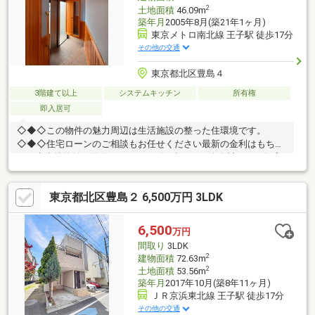
2
土地面積
46.09m
築年月
2005年8月(築21年1ヶ月)
東京メトロ南北線 王子駅 徒歩17分
その他の交通
東京都北区豊島４
3階建て以上
システムキッチン
所有権
即入居可
◇◆◇この物件の魅力周辺は生活施設の整った住環境です。
◇◆◇住宅ローンのご相談もお任せください最新の金利はもちろ
ん、疾病特約付き団信など、ニーズに合わせた資金計画をご提案
させて頂きます。メガバンクから地銀・信金、ネット銀行まで、
ご要望に合わせてお手続きをサポートします。◇◆◇白馬のサポ
東京都北区豊島２ 6,500万円 3LDK
ート社外ファイナンシャルプランナーによる、住宅購入以外のラ
イフプランも含めたご提案も無料サポート。安心の住宅設備延長
保証もご利用頂けます。グループの白馬建設にて注文建築、リフ
6,500
万円
ォーム・リノベのご相談を承ります。ワンストップサービスを提
間取り
3LDK
供いたしますのでご相談ください。
2
建物面積
72.63m
2
土地面積
53.56m
築年月
2017年10月(築8年11ヶ月)
ＪＲ京浜東北線 王子駅 徒歩17分
その他の交通