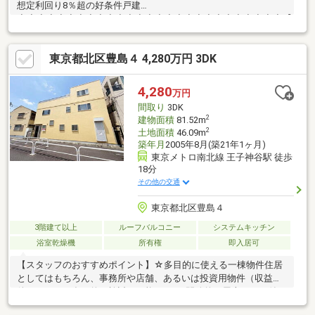
想定利回り8％超の好条件戸建
◇◇◆◇◆◇◆◇◆◇◆◇◆◇◆◇◆◇◆◇◆◇◆◇◆◇◆【ラ
イフプラン】本物件においての住宅ローンシミュレーションはも
ちろん、本物件購入後１０～２０年後のライフサイクルの変化を
東京都北区豊島４ 4,280万円 3DK
見据えた長期的なライフプランシミュレーションを実施します。
【物件調査報告書】本物件に関する独自の物件調査報告書を作成
します。重要事項説明に載らないような住んでから気になる事項
4,280
万円
を色々な角度から調査して、お客様にとっての購入リスクの有無
間取り
3DK
を徹底的に確認して提供します。
2
建物面積
81.52m
◇◆◇◆◇◆◇◆◇◆◇◆◇◆◇◆◇◆◇◆◇◆◇
2
土地面積
46.09m
築年月
2005年8月(築21年1ヶ月)
東京メトロ南北線 王子神谷駅 徒歩
18分
その他の交通
東京都北区豊島４
3階建て以上
ルーフバルコニー
システムキッチン
浴室乾燥機
所有権
即入居可
【スタッフのおすすめポイント】☆多目的に使える一棟物件住居
としてはもちろん、事務所や店舗、あるいは投資用物件（収益物
件）としても多目的に検討が可能です 。 開放的な屋上テラス付き
☆目の前がバス停という好アクセス都営バス「豊島四丁目」バス