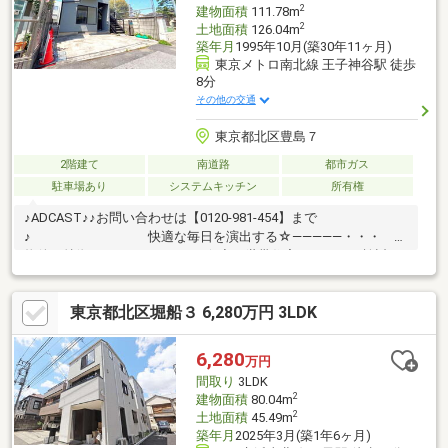
2
建物面積
111.78m
2
土地面積
126.04m
築年月
1995年10月(築30年11ヶ月)
東京メトロ南北線 王子神谷駅 徒歩
8分
その他の交通
東京都北区豊島７
2階建て
南道路
都市ガス
駐車場あり
システムキッチン
所有権
♪ADCAST♪♪お問い合わせは【0120-981-454】まで
♪ 快適な毎日を演出する☆―――――・・・
物件の特徴 ・・・―――――☆◆二世帯住宅としてもご検討可
能！将来のライフスタイル変化にも柔軟に対応する可能！◇都会
の喧騒から一歩奥まった、閑静な住宅地の特等席。落ち着いた住
東京都北区堀船３ 6,280万円 3LDK
環境で穏やかな暮らしを実現！◆ミサワホーム施工！◇南側道路
で陽当り良好、開放感あふれる住環境♪♪まずは、現地をご案内さ
せていただきます！☆―――――・・・ ―☆― ・・・
6,280
万円
―――――☆
間取り
3LDK
2
建物面積
80.04m
2
土地面積
45.49m
築年月
2025年3月(築1年6ヶ月)