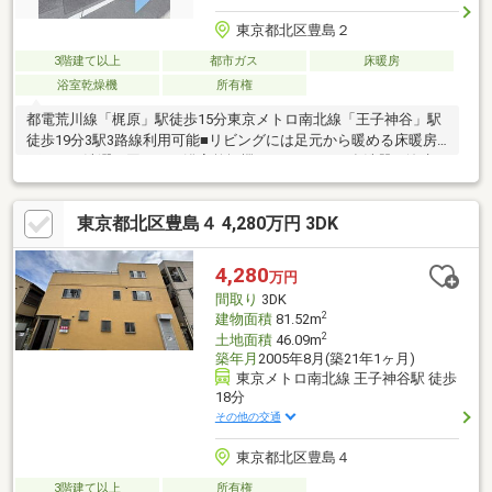
東京都北区豊島２
3階建て以上
都市ガス
床暖房
浴室乾燥機
所有権
都電荒川線「梶原」駅徒歩15分東京メトロ南北線「王子神谷」駅
徒歩19分3駅3路線利用可能■リビングには足元から暖める床暖房■
雨の日の洗濯に困らない浴室乾燥機■キッチンには食洗器・浄水
器付き■Low-eガラスを採用■駐車スペースあり（駐車可能サイズ
の制限あり）■周辺は閑静な住宅街かつ緑の多い住環境■池袋・赤
東京都北区豊島４ 4,280万円 3DK
羽方面へバス移動可能■2階・3階に庇を追加設置■北区立豊島図書
館 徒歩約1分(約20ｍ) ～物件の詳細は大成有楽不動産販売 池袋
センターまで【０１２０－９５８－９７０】～
4,280
万円
間取り
3DK
2
建物面積
81.52m
2
土地面積
46.09m
築年月
2005年8月(築21年1ヶ月)
東京メトロ南北線 王子神谷駅 徒歩
18分
その他の交通
東京都北区豊島４
3階建て以上
所有権