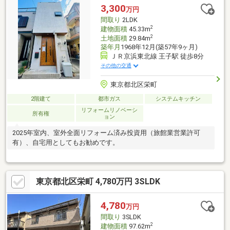
備えた一邸です
3,300
万円
間取り
2LDK
2
建物面積
45.33m
2
土地面積
29.84m
築年月
1968年12月(築57年9ヶ月)
ＪＲ京浜東北線 王子駅 徒歩8分
その他の交通
東京都北区栄町
2階建て
都市ガス
システムキッチン
リフォームリノベーシ
所有権
ョン
2025年室内、室外全面リフォーム済み投資用（旅館業営業許可
有）、自宅用としてもお勧めです。
東京都北区栄町 4,780万円 3SLDK
4,780
万円
間取り
3SLDK
2
建物面積
97.62m