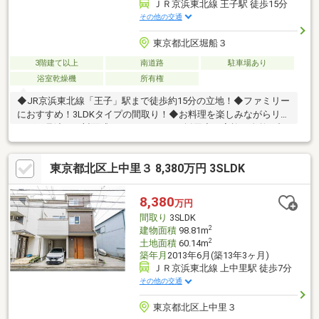
ＪＲ京浜東北線 王子駅 徒歩15分
その他の交通
東京都北区堀船３
3階建て以上
南道路
駐車場あり
浴室乾燥機
所有権
◆JR京浜東北線「王子」駅まで徒歩約15分の立地！◆ファミリー
におすすめ！3LDKタイプの間取り！◆お料理を楽しみながらリビ
ングが見渡せる対面式システムキッチン採用◆ご家族が自然と顔
を合わせるリビング階段採用！◆各居室収納有り！大きな荷物に
はWICもございます！◆家事の負担を減らせる食洗機や浴室乾燥
東京都北区上中里３ 8,380万円 3SLDK
機を完備！暮らす人に寄り添う設備と仕様が魅力です！◆南北の
両面道路に面し陽当り良好、風通しも期待できる立地です！◆モ
ニター付インターフォンや電子ロックキーなど防犯性も高めれて
8,380
万円
います！◆「堀船小学校」徒歩約5分！子育て世帯にもぴったり
間取り
3SLDK
です！
2
建物面積
98.81m
2
土地面積
60.14m
築年月
2013年6月(築13年3ヶ月)
ＪＲ京浜東北線 上中里駅 徒歩7分
その他の交通
東京都北区上中里３