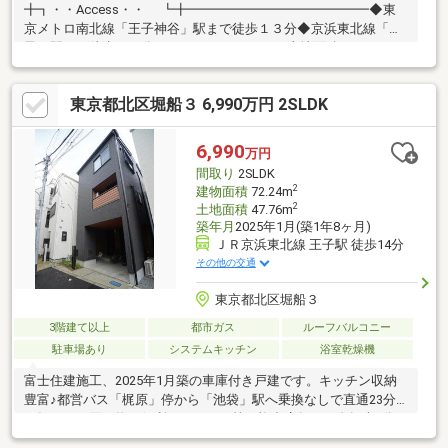
╋┓・・Access・・ ┗╋━━━━━━━━━━━━━━◆東
京メトロ南北線「王子神谷」駅まで徒歩１３分◆京浜東北線「王
子」駅まで徒歩２３分Point━━━━・・・・土地面積／140.99㎡
（42.64坪）・建物面積／142.32㎡（43.05坪）・駅までフラット
な道のり
東京都北区堀船３ 6,990万円 2SLDK
6,990
万円
間取り
2SLDK
2
建物面積
72.24m
2
土地面積
47.76m
築年月
2025年1月(築1年8ヶ月)
ＪＲ京浜東北線 王子駅 徒歩14分
その他の交通
東京都北区堀船３
3階建て以上
都市ガス
ルーフバルコニー
駐車場あり
システムキッチン
浴室乾燥機
富士住建施工、2025年1月築の車庫付き戸建です。キッチン収納
豊富♪都営バス「梶原」停から「池袋」駅へ乗換なしで直通23分
！毎日のお買い物に便利なオーケー等の複合店舗まで自転車3分
、小・中学校も徒歩圏内と子育て環境良好なロケーションです。-