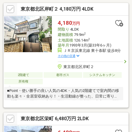
約７８０ｍヨークフーズ王子店まで約９９０ｍファミリーマート
東京都北区岸町２ 4,180万円 4LDK
滝野川一丁目店まで約３６０ｍスギ薬局西ケ原店まで約８００ｍ
花と森の東京病院まで約７３０ｍポピンズナーサリースクール王
子分園まで約４７０ｍ区立滝野川第三小学校まで約８０ｍ区立飛
4,180
万円
鳥中学校まで約７３０ｍ区立飛鳥山公園まで約２２０ｍ
間取り
4LDK
2
建物面積
79.9m
2
土地面積
126.14m
築年月
1993年3月(築33年6ヶ月)
ＪＲ京浜東北線 東十条駅 徒歩8分
その他の交通
東京都北区岸町２
2階建て
都市ガス
システムキッチン
所有権
■Point・使い勝手の良い人気の4DK・人気の2階建てで室内間の移
動も楽々・全居室収納あり！・生活動線が整った、日常に寄り添
う間取り。・閑静な住宅街で周辺には買い物施設も充実！・3駅複
数路線利用可能の好立地■Access京浜東北線「東十条」駅…徒歩8
分埼京線「十条」駅…徒歩11分南北線「王子」駅…徒歩15分コンビ
東京都北区栄町 6,480万円 2LDK
ニ・スーパー、小・中学校、保育園、公園が徒歩10分圏内に揃っ
ており、日常生活や子育てにも最適な環境です！現地、周辺環境
の確認等含めご見学は随時承っております。お気軽にお問合せく