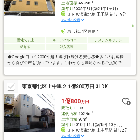
2
土地面積
45.09m
築年月
2005年8月(築21年1ヶ月)
ＪＲ京浜東北線 王子駅 徒歩19分
その他の交通
東京都北区豊島４
3階建て以上
ルーフバルコニー
システムキッチン
所有権
即入居可
◆Google口コミ2000件超！選ばれ続ける安心感◆多くのお客様
から喜びの声を頂いています。これからも満足されるご提案で、
素敵な住まい探しをお約束します。◆購入はゴールではなく幸せ
な未来へのスタート◆住み始めてからの不安や悩みも、TOHO
HOUSE CLUBが将来サポート。お客様一人ひとりの安心を守るた
東京都北区上中里２ 1億800万円 3LDK
め、いつもずっと人生に寄り添い、豊かな未来を支え続けます。
◆ローン相談大歓迎！頭金0円からの購入も可能◆将来のライフ
イベントを見据え、無理のない資金計画をプロがアドバイス。お
1億800
万円
問合せは【資料請求】又は【フリーダイヤル】へお気軽にお問い
間取り
3LDK
合わせください。
2
建物面積
102.9m
2
土地面積
93m
築年月
2010年11月(築15年10ヶ月)
ＪＲ京浜東北線 上中里駅 徒歩2分
その他の交通