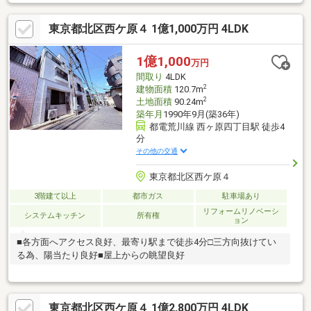
《周辺環境》◎飛鳥すみれ幼稚園まで徒歩2分（約90ｍ）◎花と
森の東京病院まで徒歩6分(約430ｍ)◎まいばすけっと西ケ原3丁目
東京都北区西ケ原４ 1億1,000万円 4LDK
店まで徒歩7分(約490ｍ)◎セブンイレブン北区西ヶ原2丁目店まで
徒歩4分(約300ｍ)◎スギドラッグ西ケ原店まで徒歩5分(約390ｍ)
1億1,000
万円
間取り
4LDK
2
建物面積
120.7m
2
土地面積
90.24m
築年月
1990年9月(築36年)
都電荒川線 西ヶ原四丁目駅 徒歩4
分
その他の交通
東京都北区西ケ原４
3階建て以上
都市ガス
駐車場あり
リフォームリノベーシ
システムキッチン
所有権
ョン
■各方面へアクセス良好、最寄り駅まで徒歩4分□三方向抜けてい
る為、陽当たり良好■屋上からの眺望良好
東京都北区西ケ原４ 1億2,800万円 4LDK