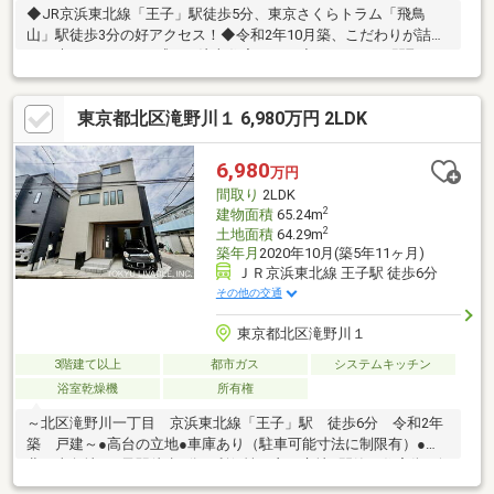
◆JR京浜東北線「王子」駅徒歩5分、東京さくらトラム「飛鳥
山」駅徒歩3分の好アクセス！◆令和2年10月築、こだわりが詰ま
った木のぬくもりを感じる注文住宅です。◆1SDK+2Sの間取り
は、おうち時間を快適にする工夫が満載。1F廊下には便利な床下
収納も完備しています。◆雨の日でも安心な浴室乾燥機や、広々
東京都北区滝野川１ 6,980万円 2LDK
としたルーフバルコニーなど充実の設備。◆小学校まで徒歩2分
（約170m）、コンビニやスーパーも徒歩圏内に揃う、生活利便性
と住環境を兼ね備えた魅力的な立地です！お気軽にお問い合わせ
6,980
万円
ください。
間取り
2LDK
2
建物面積
65.24m
2
土地面積
64.29m
築年月
2020年10月(築5年11ヶ月)
ＪＲ京浜東北線 王子駅 徒歩6分
その他の交通
東京都北区滝野川１
3階建て以上
都市ガス
システムキッチン
浴室乾燥機
所有権
～北区滝野川一丁目 京浜東北線「王子」駅 徒歩6分 令和2年
築 戸建～●高台の立地●車庫あり（駐車可能寸法に制限有）●
北・東角地●王子駅徒歩6分と利便性の良い立地●閑静な住宅街●令
和2年10月築●宅配ボックスあり■周辺環境東武ストア王子店まで