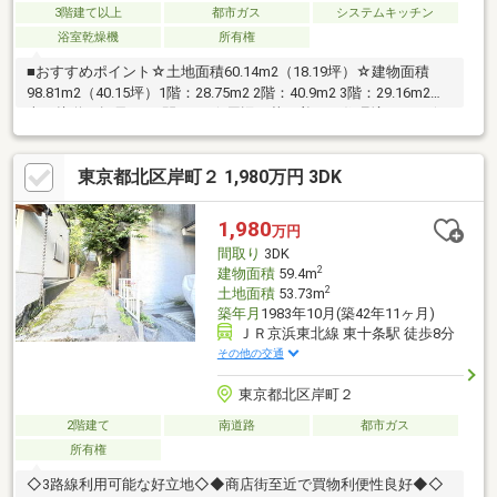
3階建て以上
都市ガス
システムキッチン
浴室乾燥機
所有権
■おすすめポイント☆土地面積60.14m2（18.19坪）☆建物面積
98.81m2（40.15坪）1階：28.75m2 2階：40.9m2 3階：29.16m2☆
南西接道 幅員4m 間口6m☆周辺は落ち着いた住環境です。☆
室内一部リフォーム予定・壁紙新規交換 ・浴室クッションフロ
ア新規交換・カーテンレール交換 ・給湯器交換 ・建具一部交
東京都北区岸町２ 1,980万円 3DK
換・ハウスクリーニング etc…■周辺環境・ファミリーマート 上
中里三丁目店 徒歩2分・まいばすけっと都電梶原駅南 徒歩2分
1,980
万円
間取り
3DK
2
建物面積
59.4m
2
土地面積
53.73m
築年月
1983年10月(築42年11ヶ月)
ＪＲ京浜東北線 東十条駅 徒歩8分
その他の交通
東京都北区岸町２
2階建て
南道路
都市ガス
所有権
◇3路線利用可能な好立地◇◆商店街至近で買物利便性良好◆◇