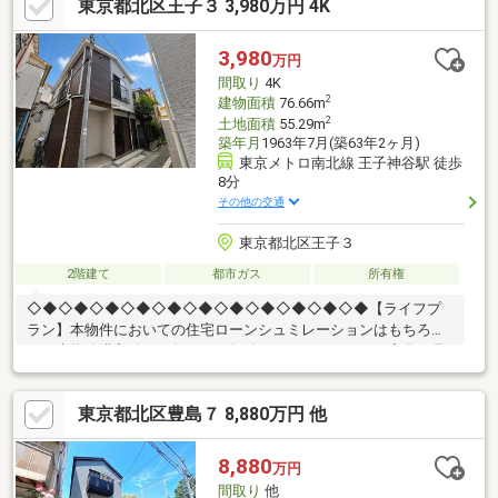
東京都北区王子３ 3,980万円 4K
3,980
万円
間取り
4K
2
建物面積
76.66m
2
土地面積
55.29m
築年月
1963年7月(築63年2ヶ月)
東京メトロ南北線 王子神谷駅 徒歩
8分
その他の交通
東京都北区王子３
2階建て
都市ガス
所有権
◇◆◇◆◇◆◇◆◇◆◇◆◇◆◇◆◇◆◇◆◇◆【ライフプ
ラン】本物件においての住宅ローンシュミレーションはもちろ
ん、本物件購入後１０年～２０年後のライフサイクルの変化を見
据えた長期的なライフプランシュミレーションを実施します。
【物件調査報告書】本物件に関する独自の物件調査報告書を作成
東京都北区豊島７ 8,880万円 他
します。重要事項説明に載らないような住んでから気になる事項
を色々な角度から調査してお客様にとっての購入リスクの有無を
徹底的に確認して提供します。
8,880
万円
間取り
他