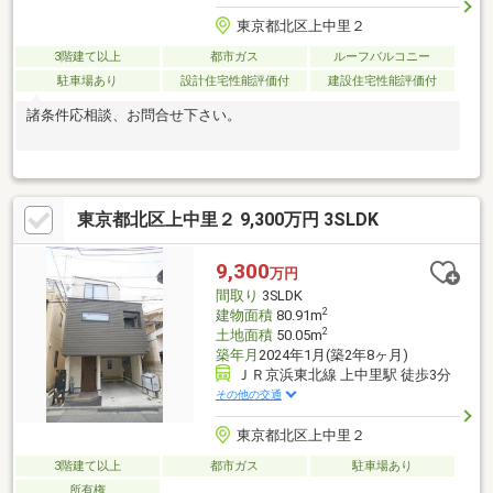
東京都北区上中里２
3階建て以上
都市ガス
ルーフバルコニー
駐車場あり
設計住宅性能評価付
建設住宅性能評価付
諸条件応相談、お問合せ下さい。
東京都北区上中里２ 9,300万円 3SLDK
9,300
万円
間取り
3SLDK
2
建物面積
80.91m
2
土地面積
50.05m
築年月
2024年1月(築2年8ヶ月)
ＪＲ京浜東北線 上中里駅 徒歩3分
その他の交通
東京都北区上中里２
3階建て以上
都市ガス
駐車場あり
所有権