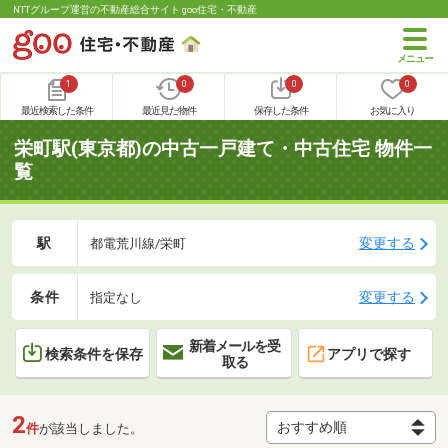
NTTグループ運営の不動産総合サイト goo住宅・不動産
1
0
0
0
最近検索した条件
最近見た物件
保存した条件
お気に入り
栄町駅(東京都)の中古一戸建て・中古住宅 物件一
覧
駅
変更する
都電荒川線/栄町
条件
変更する
指定なし
新着メールを受
検索条件を保存
アプリで探す
取る
2
件
が該当しました。