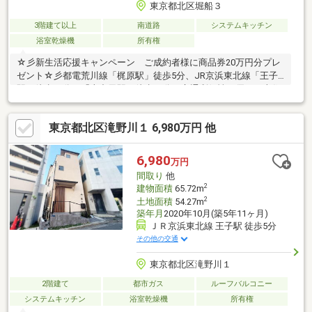
東京都北区堀船３
3階建て以上
南道路
システムキッチン
浴室乾燥機
所有権
☆彡新生活応援キャンペーン ご成約者様に商品券20万円分プレ
ゼント☆彡都電荒川線「梶原駅」徒歩5分、JR京浜東北線「王子
駅」徒歩15分・「上中里駅」徒歩14分の交通利便性に優れた本住
宅。徒歩圏内にはスーパーやコンビニ等がございますので住環境
も良好です。是非一度お気軽にご見学ください。ー TERASS
東京都北区滝野川１ 6,980万円 他
提携住宅ローン ー 提携金利 『０．８４５％～』【がん保障
特約】【3大疾病保障・5つの重度慢性疾患保障・W入院サポー
ト】【一部繰上返済手数料 0円】etc◇◇◇◇◇TERASSは日経
6,980
万円
クロストレンド「未来の市場をつくる100社」に選出されており
間取り
他
ます◇◇◇◇◇
2
建物面積
65.72m
2
土地面積
54.27m
築年月
2020年10月(築5年11ヶ月)
ＪＲ京浜東北線 王子駅 徒歩5分
その他の交通
東京都北区滝野川１
2階建て
都市ガス
ルーフバルコニー
システムキッチン
浴室乾燥機
所有権