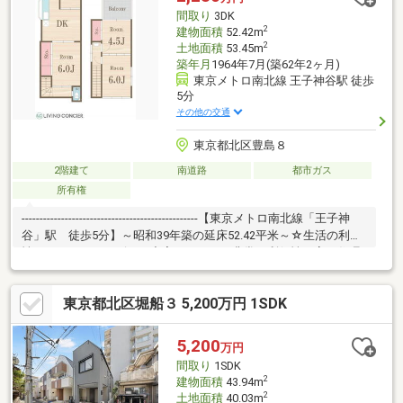
間取り
3DK
2
建物面積
52.42m
2
土地面積
53.45m
築年月
1964年7月(築62年2ヶ月)
東京メトロ南北線 王子神谷駅 徒歩
5分
その他の交通
東京都北区豊島８
2階建て
南道路
都市ガス
所有権
-------------------------------------------------【東京メトロ南北線「王子神
谷」駅 徒歩5分】～昭和39年築の延床52.42平米～☆生活の利便
性スーパーやコンビニが充実しており、非常に利便性の高い住環
境です。東京メトロ南北線「王子神谷」駅が近く、都心へのアク
セスが良いです。☆街の雰囲気都心部へのアクセスが良い場所に
東京都北区堀船３ 5,200万円 1SDK
ありながら、街並みは落ち着いており、のどかに暮らせる雰囲気
です。プランやリフォーム提案も可能なので、是非一度お問い合
わせください♪ぜひ、お気軽にお問合せ下さい♪
5,200
万円
間取り
1SDK
2
建物面積
43.94m
2
土地面積
40.03m