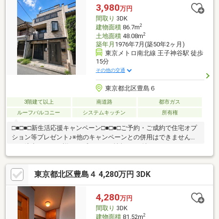
て、ご見学希望のお客様は下記番号までお気軽にご連絡下さい。
3,980
万円
お問い合わせ専用フリーダイヤル ： ０１２０－６６１－０４０
間取り
3DK
2
建物面積
86.7m
2
土地面積
48.08m
築年月
1976年7月(築50年2ヶ月)
東京メトロ南北線 王子神谷駅 徒歩
15分
その他の交通
東京都北区豊島６
3階建て以上
南道路
都市ガス
ルーフバルコニー
システムキッチン
所有権
□■□■□新生活応援キャンペーン□■□■□ご予約・ご成約で住宅オプ
ション等プレゼント♪※他のキャンペーンとの併用はできませんの
でご注意下さい。詳細はプレゼント情報をご確認ください
♪◇◆◇住宅ローン相談会実施中◇◆◇随時住宅ローン相談会を
開催しております♪都市銀行（三菱UFJ銀行/三井住友銀行/りそな
東京都北区豊島４ 4,280万円 3DK
銀行）ネット銀行（auじぶん銀行/SBIネット銀行/イオン銀行/楽
天銀行）その他、地方銀行・信用金庫etc... ８０社以上の金融機
関からお客様に最適な金融機関とプランをご提案させていただき
4,280
万円
ます。スタッフ一同、素敵なお住まいをご提案出来ますよう誠心
間取り
3DK
誠意お手伝い致します♪
2
建物面積
81.52m