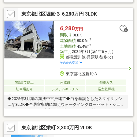
す。 すぐに住み始めることもできますが… この
タイミングでのリフォームも良いかもしれません。。。。 ◇
東京都北区堀船３ 6,280万円 3LDK
スマートなお家です。。。 スマートハウスではなく、ス
マート（細い）お家です。 土地の形を最大限に利用した
個性的なお家。 センスを活かしてのリフォームも楽しい
6,280
万円
かもしれませんね(^^)/
間取り
3LDK
2
建物面積
80.04m
2
土地面積
45.49m
築年月
2025年3月(築1年6ヶ月)
都電荒川線 梶原駅 徒歩6分
その他の交通
東京都北区堀船３
3階建て以上
南道路
都市ガス
駐車場あり
システムキッチン
浴室乾燥機
◆2025年3月築の築浅中古戸建て◆白を基調としたスタイリッシ
ュな3LDK◆全居室収納に加えウォークインクローゼット・シュー
ズインクローゼット◆防犯性を高めるモニター付きインターフォ
ン、電子ロックキー搭載◆キッチンには食器洗浄機あり◆浴室乾
燥機完備の為、雨の日のお洗濯も安心◆南向きの陽当たり良好ス
東京都北区栄町 3,300万円 2LDK
ーパーや小中学校も徒歩圏に揃い、子育て世帯にもおすすめ！3路
線利用可能で都心へのアクセスも良好な、快適性と利便性を兼ね