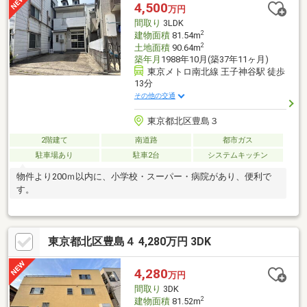
て【写真付きお客様の声】1400件以上公開中！◆お問合せは【資
4,500
万円
料請求】又は【 0120-104-273 】まで！
間取り
3LDK
2
建物面積
81.54m
2
土地面積
90.64m
築年月
1988年10月(築37年11ヶ月)
東京メトロ南北線 王子神谷駅 徒歩
13分
その他の交通
東京都北区豊島３
2階建て
南道路
都市ガス
駐車場あり
駐車2台
システムキッチン
物件より200ｍ以内に、小学校・スーパー・病院があり、便利で
す。
東京都北区豊島４ 4,280万円 3DK
4,280
万円
間取り
3DK
2
建物面積
81.52m