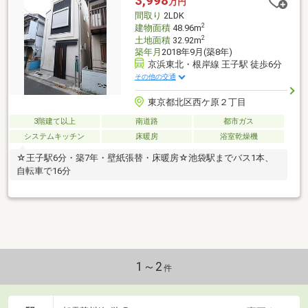
3,998
万円
間取り
2LDK
2
建物面積
48.96m
2
土地面積
32.92m
築年月
2018年9月(築8年)
京浜東北・根岸線 王子駅 徒歩6分
その他の交通
東京都北区西ケ原２丁目
3階建て以上
南道路
都市ガス
システムキッチン
床暖房
浴室乾燥機
☆王子駅6分・築7年・壁紙張替・床暖房☆池袋駅までバス1本、
自転車で16分
1～2
件