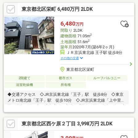
東京都北区栄町 6,480万円 2LDK
6,480
万円
間取り
2LDK
2
建物面積
71.05m
2
土地面積
51.6m
築年月
2020年7月(築6年2ヶ月)
ＪＲ京浜東北線 王子駅 徒歩8分
その他の交通
東京都北区栄町
2階建て
都市ガス
ルーフバルコニー
浴室乾燥機
所有権
◆交通アクセス ◇JR京浜東北線「王子」駅 徒歩8分 ◇東京
メトロ南北線「王子」駅 徒歩10分 ◇JR京浜東北線「上中里」
駅 徒歩10分 ◇JR宇都宮線・高崎線「尾久」駅 徒歩13分 ◇
都電荒川線「栄町」駅 徒歩4分 ◇都電荒川線「梶原」駅 徒
歩4分 ◇都電荒川線「王子」駅 徒歩11分◆設備 ◇１坪タイ
東京都北区西ケ原２丁目 3,998万円 2LDK
プのユニットバス ◇浴室暖房乾燥機 ◇浴室・トイレ窓あり
◇食器洗浄乾燥機 ◇玄関スマートキー ◇約2.0帖のウォークイ
ンクローゼット ◇ルーフバルコニー約9.8㎡あり