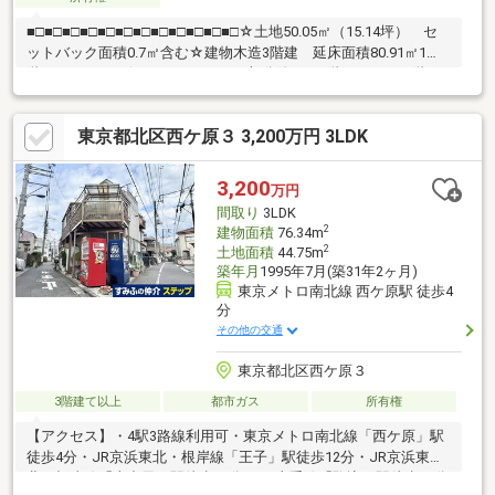
■□■□■□■□■□■□■□■□■□■□■□■□☆土地50.05㎡（15.14坪） セ
ットバック面積0.7㎡含む☆建物木造3階建 延床面積80.91㎡1
階 22.16㎡（ビルトインガレージ部分除く）2階 33.41㎡3階
25.34㎡民泊運営（旅館業法）許可有☆交通情報☆JR京浜東北線
「上中里」駅徒歩3分都電荒川線「梶原」駅徒歩8分JR高崎線・宇
東京都北区西ケ原３ 3,200万円 3LDK
都宮線「尾久」駅徒歩10分☆接道状況☆東側 公道 幅員約
3.8m☆ご予約・物件詳細のお問合先☆青山リアルエステート株式
会社 電話番号／03-6427-6801■□■□■□■□■□■□■□■□■□■□■□■□
3,200
万円
間取り
3LDK
2
建物面積
76.34m
2
土地面積
44.75m
築年月
1995年7月(築31年2ヶ月)
東京メトロ南北線 西ケ原駅 徒歩4
分
その他の交通
東京都北区西ケ原３
3階建て以上
都市ガス
所有権
【アクセス】・4駅3路線利用可・東京メトロ南北線「西ケ原」駅
徒歩4分・JR京浜東北・根岸線「王子」駅徒歩12分・JR京浜東
北・根岸線「上中里」駅徒歩13分・JR山手線「駒込」駅徒歩17分