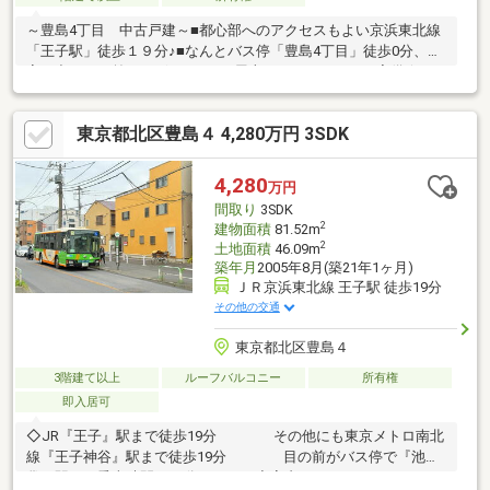
～豊島4丁目 中古戸建～■都心部へのアクセスもよい京浜東北線
「王子駅」徒歩１９分♪■なんとバス停「豊島4丁目」徒歩0分、お
家を出て目の前にございます！■屋上ルーフバルコニー完備☆
日々の洗濯物からBBQ、お子様のプールなど様々活用できます！
夜は星空を眺めながら過ごしていただけます♪ホームプラザでは、
東京都北区豊島４ 4,280万円 3SDK
不動産売買にも精通した経験豊富な「家計のホームドクター」不
動産FPがお客様の様々なお家購入のご不安、お悩み、ご相談に無
料にて対応いたします。
4,280
万円
間取り
3SDK
2
建物面積
81.52m
2
土地面積
46.09m
築年月
2005年8月(築21年1ヶ月)
ＪＲ京浜東北線 王子駅 徒歩19分
その他の交通
東京都北区豊島４
3階建て以上
ルーフバルコニー
所有権
即入居可
◇JR『王子』駅まで徒歩19分 その他にも東京メトロ南北
線『王子神谷』駅まで徒歩19分 目の前がバス停で『池
袋』駅まで乗車時間は28分！！ ◇室内はキレイで