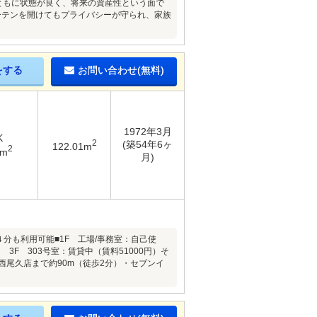
ともに状態が良く、将来の資産性という面で
カーテンを開けてもプライバシーが守られ、家族
をする
お問い合わせ(無料)
1972年3月
K
2
(築54年6ヶ
122.01m
2
9m
月)
分も利用可能■1F 工場/事務室：自己使
 3F 303号室：賃貸中（賃料51000円）そ
西尾久店まで約90m（徒歩2分）・セブンイ