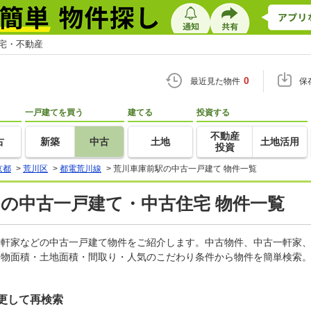
住宅・不動産
0
最近見た物件
保
一戸建てを買う
建てる
投資する
不動産
古
新築
中古
土地
土地活用
投資
京都
>
荒川区
>
都電荒川線
>
荒川車庫前駅の中古一戸建て 物件一覧
)の中古一戸建て・中古住宅 物件一覧
古一軒家などの中古一戸建て物件をご紹介します。中古物件、中古一軒家
建物面積・土地面積・間取り・人気のこだわり条件から物件を簡単検索。
更して再検索