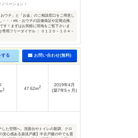
リノベーション
】ご購入後の「おウチ」と「お金」のご相談窓口をご用意し
・・・etc・おウチの設備保証や定期点検、
能です！まずはお気軽に現地をご覧下さいま
専用フリーダイヤル ： ０１２０－１０４－
をする
お問い合わせ(無料)
K
2019年4月
2
47.62m
2
(築7年5ヶ月)
m
ッチした空間へ。洗面台やトイレの新調、クロ
築の安心感ある築浅戸建】中古戸建の中でも需