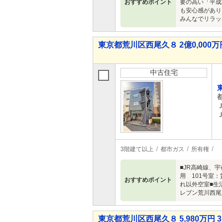
おすすめポイント
要の高い「平成
も安心感があり
みんなでリラッ
東京都荒川区西尾久８ 2億0,000万円
中古住宅
3階建て以上
都市ガス
所有権
■JR高崎線、
用 101号室：
おすすめポイント
れ以外空室■生
レブン荒川西尾
東京都荒川区西尾久８ 5,980万円 3