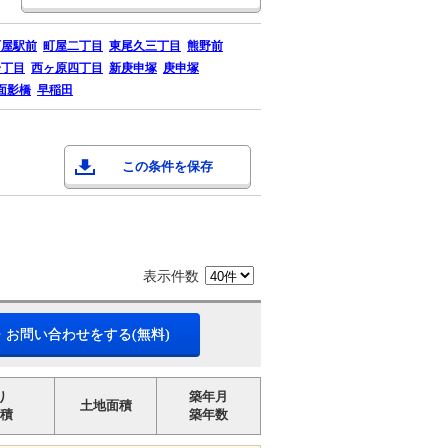
町屋駅前
町屋二丁目
東尾久三丁目
熊野前
一丁目
西ヶ原四丁目
新庚申塚
庚申塚
面影橋
早稲田
この条件を保存
表示件数
・お問い合わせをする(無料)
り
築年月
土地面積
積
築年数