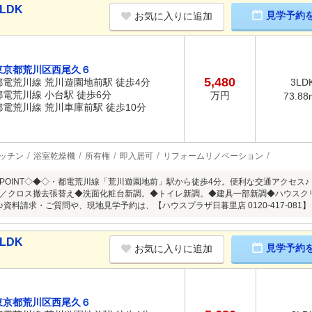
LDK
見学予約
お気に入りに追加
東京都荒川区西尾久６
5,480
都電荒川線 荒川遊園地前駅 徒歩4分
3LD
都電荒川線 小台駅 徒歩6分
万円
73.88
都電荒川線 荒川車庫前駅 徒歩10分
ッチン
浴室乾燥機
所有権
即入居可
リフォームリノベーション
POINT◇◆◇・都電荒川線「荒川遊園地前」駅から徒歩4分。便利な交通アクセス
／クロス撤去張替え◆洗面化粧台新調。◆トイレ新調。◆建具一部新調◆ハウスク
♪資料請求・ご質問や、現地見学予約は、【ハウスプラザ日暮里店 0120-417-08
LDK
見学予約
お気に入りに追加
東京都荒川区西尾久６