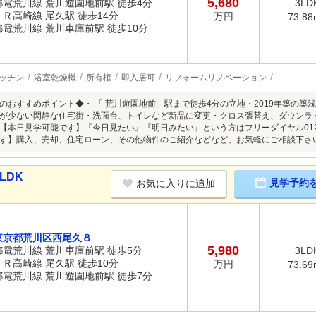
5,680
都電荒川線 荒川遊園地前駅 徒歩4分
3LD
ＪＲ高崎線 尾久駅 徒歩14分
万円
73.88
都電荒川線 荒川車庫前駅 徒歩10分
ッチン
浴室乾燥機
所有権
即入居可
リフォームリノベーション
のおすすめポイント◆・ 「 荒川遊園地前」駅まで徒歩4分の立地・2019年築の
が少ない閑静な住宅街・洗面台、トイレなど新品に変更・クロス張替え、ダウンラ
【本日見学可能です】『今日見たい』『明日みたい』という方はフリーダイヤル0120-
す】購入、売却、住宅ローン、その他物件のご紹介などなど、お気軽にご相談下さ
LDK
見学予約
お気に入りに追加
東京都荒川区西尾久８
5,980
都電荒川線 荒川車庫前駅 徒歩5分
3LD
ＪＲ高崎線 尾久駅 徒歩10分
万円
73.69
都電荒川線 荒川遊園地前駅 徒歩7分