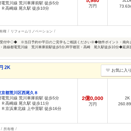
5,980
3LD
都電荒川線 荒川車庫前駅 徒歩5分
万円
73.63
ＪＲ高崎線 尾久駅 徒歩10分
有権
リフォームリノベーション
受付中◇◆ ※当日予約や平日のご見学もご相談ください※◆物件ポイント・南向き×
路線都電荒川線 荒川車庫前駅徒歩5分JR宇都宮・高崎 尾久駅徒歩10分◆延床面積1階1
 2K
お気に入
東京都荒川区西尾久８
2億0,000
都電荒川線 荒川車庫前駅 徒歩5分
2K
ＪＲ高崎線 尾久駅 徒歩11分
260.8
万円
ＪＲ京浜東北線 上中里駅 徒歩16分
所有権