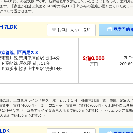
31年4月築」の築浅物件です。新耐震基準を満たしていることはもちろん、室内外
ます。【家族が自然と集まる14.3帖の2階LDK】外からの視線が届きにくいため
クスして過ごせます。
 7LDK
見学予約
お気に入りに追加
東京都荒川区西尾久８
2億0,000
都電荒川線 荒川車庫前駅 徒歩4分
7LD
ＪＲ高崎線 尾久駅 徒歩11分
260.8
万円
ＪＲ京浜東北線 上中里駅 徒歩14分
宇都宮線、上野東京ライン「尾久」駅 徒歩１１分 都電荒川線「荒川車庫」駅徒歩４
賃貸中（賃料74000円） 2F 201号室：賃貸中（賃料67000円）それ以外自己使用
活に便利な立地・コモディイイダ西尾久店まで約80m（徒歩1分）・ウェルシア荒川
久店まで約180m（徒歩3分）
LDK