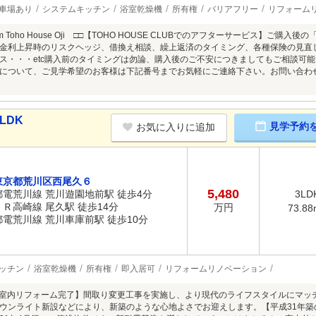
車場あり
システムキッチン
浴室乾燥機
所有権
バリアフリー
リフォーム
 from Toho House Oji □□【TOHO HOUSE CLUBでのアフターサービス
金利上昇時のリスクヘッジ、借換え相談、繰上返済のタイミング、各種保険の見直し
ス・・・etc購入前のタイミングは勿論、購入後のご不安につきましてもご相談可
について、ご見学希望のお客様は下記番号までお気軽にご連絡下さい。お問い合わせ
LDK
見学予約
お気に入りに追加
東京都荒川区西尾久６
5,480
都電荒川線 荒川遊園地前駅 徒歩4分
3LD
ＪＲ高崎線 尾久駅 徒歩14分
万円
73.88
都電荒川線 荒川車庫前駅 徒歩10分
ッチン
浴室乾燥機
所有権
即入居可
リフォームリノベーション
月に室内リフォーム完了】間取り変更工事を実施し、より現代のライフスタイルにマ
ウンライト新設などにより、新築のような心地よさでお迎えします。【平成31年