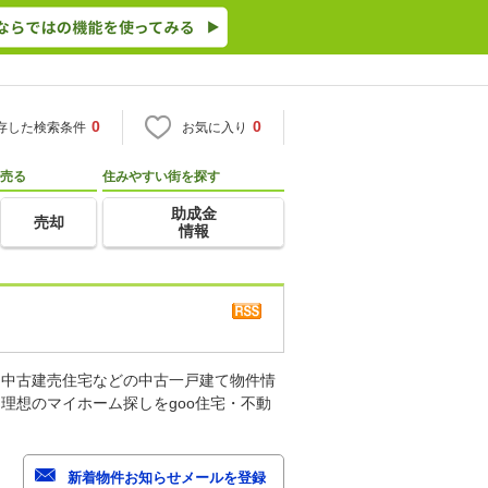
0
0
存した検索条件
お気に入り
売る
住みやすい街を探す
助成金
売却
情報
、中古建売住宅などの中古一戸建て物件情
理想のマイホーム探しをgoo住宅・不動