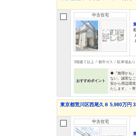
中古住宅
3階建て以上
都市ガス
駐車場あり
◆『無理かも』
ない、誠実なご
おすすめポイント
安から周辺環境
たします。・寄
東京都荒川区西尾久８ 5,980万円 3
中古住宅