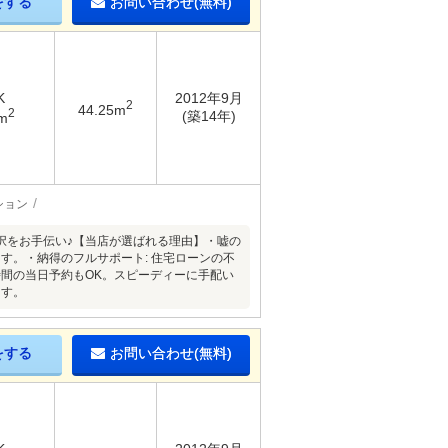
をする
お問い合わせ(無料)
K
2012年9月
2
44.25m
2
(築14年)
m
ション
択をお手伝い♪【当店が選ばれる理由】・嘘の
す。・納得のフルサポート: 住宅ローンの不
時間の当日予約もOK。スピーディーに手配い
ます。
をする
お問い合わせ(無料)