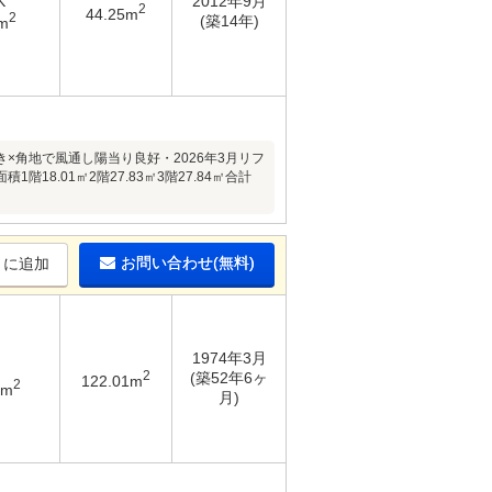
K
2012年9月
2
44.25m
2
(築14年)
m
角地で風通し陽当り良好・2026年3月リフ
8.01㎡2階27.83㎡3階27.84㎡合計
お問い合わせ(無料)
りに追加
1974年3月
2
(築52年6ヶ
122.01m
2
9m
月)