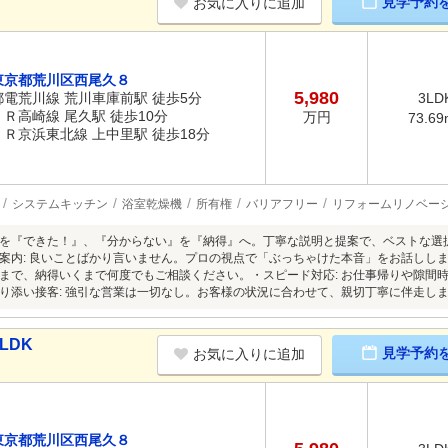
見学予約
お気に入りに追加
東京都荒川区西尾久８
5,980
都電荒川線 荒川車庫前駅 徒歩5分
3LD
ＪＲ高崎線 尾久駅 徒歩10分
万円
73.69
ＪＲ京浜東北線 上中里駅 徒歩18分
システムキッチン
浴室乾燥機
所有権
バリアフリー
リフォームリノベー
を『できた！』、『分からない』を『納得』へ。丁寧な説明と提案で、ベストな選
案内: 良いことばかり言いません。プロの視点で「ぶっちゃけた本音」をお話ししま
まで、納得いくまで何度でもご相談ください。・スピード対応: お仕事帰りや隙間
り添い接客: 強引な営業は一切なし。お客様の状況に合わせて、親切丁寧に伴走し
LDK
見学予約
お気に入りに追加
東京都荒川区西尾久８