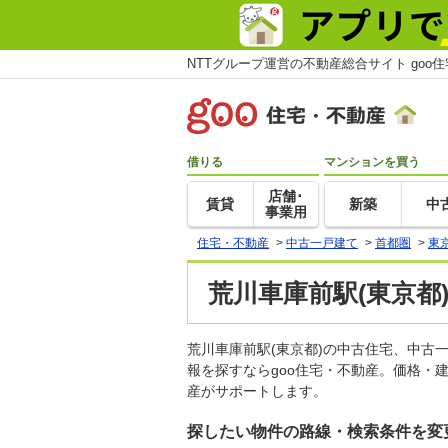
NTTグループ運営の不動産総合サイト goo
借りる
マンションを買う
店舗･
賃貸
新築
中
事業用
住宅・不動産
>
中古一戸建て
>
首都圏
>
東
荒川車庫前駅(東京都
荒川車庫前駅(東京都)の中古住宅、中
報を探すならgoo住宅・不動産。価格・
産がサポートします。
探したい物件の路線・検索条件を変