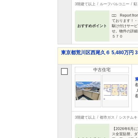
3階建て以上
ルーフバルコニー
駐
□□ Report
ております！・
おすすめポイント
駆け付けサービ
せ。物件の詳細
５７０
東京都荒川区西尾久６ 5,480万円 3
中古住宅
3階建て以上
都市ガス
システムキ
【2026年6
ス全室貼替、ダ