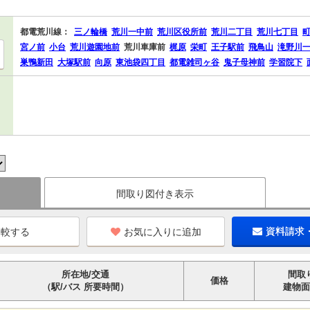
都電荒川線：
三ノ輪橋
荒川一中前
荒川区役所前
荒川二丁目
荒川七丁目
宮ノ前
小台
荒川遊園地前
荒川車庫前
梶原
栄町
王子駅前
飛鳥山
滝野川
巣鴨新田
大塚駅前
向原
東池袋四丁目
都電雑司ヶ谷
鬼子母神前
学習院下
間取り図付き表示
お気に入りに追加
資料請求
所在地/交通
間取
価格
（駅/バス 所要時間）
建物面