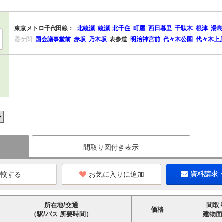
東京メトロ千代田線：
北綾瀬
綾瀬
北千住
町屋
西日暮里
千駄木
根津
湯
霞ケ関
国会議事堂前
赤坂
乃木坂
表参道
明治神宮前
代々木公園
代々木上
間取り図付き表示
お気に入りに追加
資料請求
所在地/交通
間取
価格
（駅/バス 所要時間）
建物面