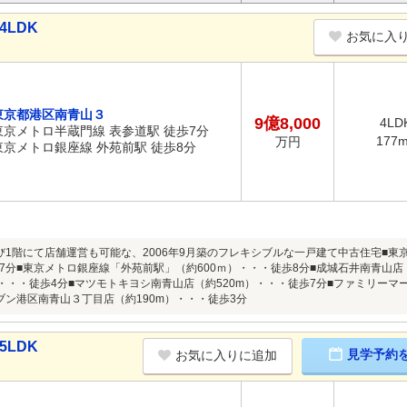
4LDK
お気に入
東京都港区南青山３
9億8,000
4LD
東京メトロ半蔵門線 表参道駅 徒歩7分
177
万円
東京メトロ銀座線 外苑前駅 徒歩8分
び1階にて店舗運営も可能な、2006年9月築のフレキシブルな一戸建て中古住宅■東
7分■東京メトロ銀座線「外苑前駅」（約600ｍ）・・・徒歩8分■成城石井南青山店（
）・・・徒歩4分■マツモトキヨシ南青山店（約520m）・・・徒歩7分■ファミリーマ
ブン港区南青山３丁目店（約190m）・・・徒歩3分
5LDK
見学予約
お気に入りに追加