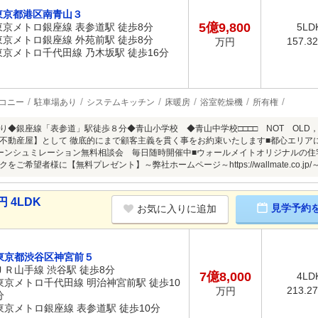
東京都港区南青山３
5億9,800
東京メトロ銀座線 表参道駅 徒歩8分
5LD
東京メトロ銀座線 外苑前駅 徒歩8分
157.3
万円
東京メトロ千代田線 乃木坂駅 徒歩16分
コニー
駐車場あり
システムキッチン
床暖房
浴室乾燥機
所有権
◆銀座線「表参道」駅徒歩８分◆青山小学校 ◆青山中学校□□□□ NOT OLD，BE 
不動産屋】として 徹底的にまで顧客主義を貫く事をお約束いたします■都心エリア
ーンシュミレーション無料相談会 毎日随時開催中■ウォールメイトオリジナルの住
ご希望者様に【無料プレゼント】～弊社ホームページ～https://wallmate.co.jp/
 4LDK
見学予約
お気に入りに追加
東京都渋谷区神宮前５
ＪＲ山手線 渋谷駅 徒歩8分
7億8,000
4LD
東京メトロ千代田線 明治神宮前駅 徒歩10
213.2
万円
分
東京メトロ銀座線 表参道駅 徒歩10分