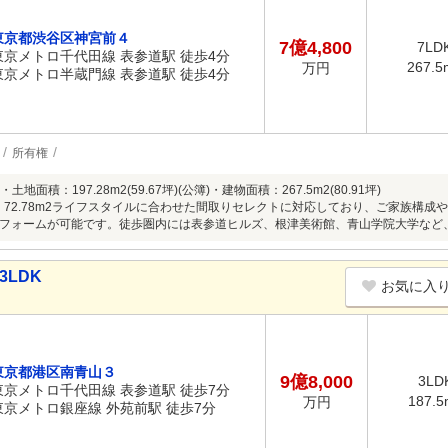
東京都渋谷区神宮前４
7億4,800
7LD
東京メトロ千代田線 表参道駅 徒歩4分
267.5
万円
東京メトロ半蔵門線 表参道駅 徒歩4分
所有権
て・土地面積：197.28m2(59.67坪)(公簿)・建物面積：267.5m
2 3階：72.78m2ライフスタイルに合わせた間取りセレクトに対応しており、ご家族
フォームが可能です。徒歩圏内には表参道ヒルズ、根津美術館、青山学院大学など
3LDK
お気に入
東京都港区南青山３
9億8,000
3LD
東京メトロ千代田線 表参道駅 徒歩7分
187.5
万円
東京メトロ銀座線 外苑前駅 徒歩7分