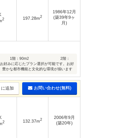
1986年12月
K
2
(築39年9ヶ
197.28m
2
m
月)
2(80.91坪) 1階：90m2 2階：
構成やお好みに応じたプラン選択が可能です。お好
、豊かな都市機能と文化的な環境が揃います
お問い合わせ(無料)
りに追加
K
2006年9月
2
132.37m
2
(築20年)
m