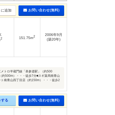
お問い合わせ(無料)
りに追加
K
2006年9月
2
151.75m
2
(築20年)
m
京メトロ半蔵門線「表参道駅」（約500
約500m）・・・徒歩7分■スギ薬局南青山
ート南青山四丁目店（約150m）・・・徒歩2
をする
お問い合わせ(無料)