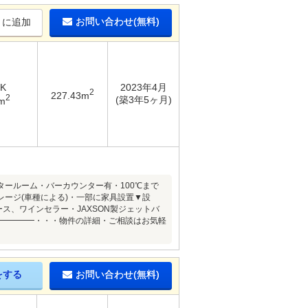
お問い合わせ(無料)
りに追加
DK
2023年4月
2
227.43m
2
(築3年5ヶ月)
m
ールーム・バーカウンター有・100℃まで
ージ(車種による)・一部に家具設置▼設
ス、ワインセラー・JAXSON製ジェットバ
 ━━━━━・・・物件の詳細・ご相談はお気軽
をする
お問い合わせ(無料)