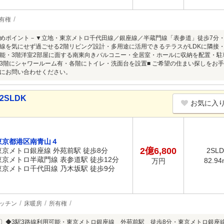
有権
めポイント－▼立地・東京メトロ千代田線／銀座線／半蔵門線「表参道」徒歩7分・
線を気にせず過ごせる2階リビング設計・多用途に活用できるテラスがLDKに隣接
能・3階洋室2部屋に面する南東向きバルコニー・全居室・ホールに収納を配置・駐
3階にシャワールーム有・各階にトイレ・洗面台を設置■ ご希望の住まい探しをお手
にお問い合わせください。
2SLDK
お気に入
東京都港区南青山４
2億6,800
東京メトロ銀座線 外苑前駅 徒歩8分
2SL
東京メトロ半蔵門線 表参道駅 徒歩12分
82.94
万円
東京メトロ千代田線 乃木坂駅 徒歩9分
ッチン
床暖房
所有権
〕◆3駅3路線利用可能・東京メトロ銀座線 外苑前駅 徒歩8分・東京メトロ銀座