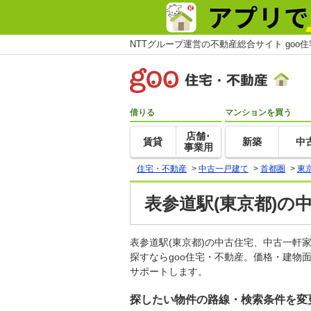
NTTグループ運営の不動産総合サイト goo
借りる
マンションを買う
店舗･
賃貸
新築
中
事業用
住宅・不動産
>
中古一戸建て
>
首都圏
>
東
表参道駅(東京都)の
表参道駅(東京都)の中古住宅、中古一
探すならgoo住宅・不動産。価格・建物
サポートします。
探したい物件の路線・検索条件を変