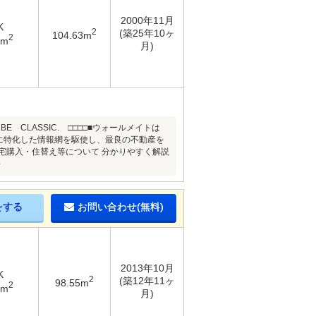
2000年11月
K
2
(築25年10ヶ
104.63m
2
2m
月)
CLASSIC. □□□□■ウォールメイトは
に特化した情報網を駆使し、最良の不動産を
宅購入・住替え等について 分かりやすく解説
～
をする
お問い合わせ(無料)
2013年10月
K
2
(築12年11ヶ
98.55m
2
7m
月)