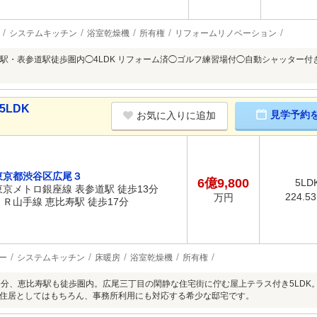
システムキッチン
浴室乾燥機
所有権
リフォームリノベーション
駅・表参道駅徒歩圏内◯4LDK リフォーム済◯ゴルフ練習場付◯自動シャッター
5LDK
見学予約
お気に入りに追加
東京都渋谷区広尾３
6億9,800
5LD
東京メトロ銀座線 表参道駅 徒歩13分
224.5
万円
ＪＲ山手線 恵比寿駅 徒歩17分
ー
システムキッチン
床暖房
浴室乾燥機
所有権
3分、恵比寿駅も徒歩圏内。広尾三丁目の閑静な住宅街に佇む屋上テラス付き5LDK。
住居としてはもちろん、事務所利用にも対応する希少な邸宅です。