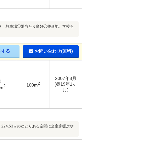
付き 駐車場◯陽当たり良好◯整形地、学校も
をする
お問い合わせ(無料)
2007年8月
K
2
(築19年1ヶ
100m
2
3m
月)
224.53㎡のゆとりある空間に全室床暖房や