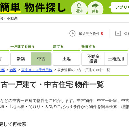
住宅・不動産
0
最近見た物件
保
一戸建てを買う
建てる
投資する
不動産
古
新築
中古
土地
土地活用
投資
京都
>
港区
>
東京メトロ千代田線
>
表参道駅の中古一戸建て 物件一覧
中古一戸建て・中古住宅 物件一覧
軒家などの中古一戸建て物件をご紹介します。中古物件、中古一軒家、中
面積・土地面積・間取り・人気のこだわり条件から物件を簡単検索。理想
更して再検索