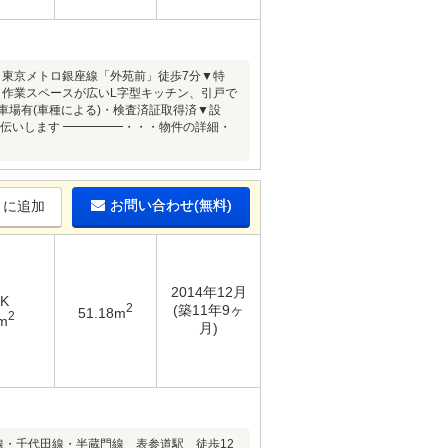
東京メトロ銀座線「外苑前」徒歩7分▼特
・作業スペースが広いL字型キッチン、引戸で
車場有(車種による)・検査済証取得済▼設
伝いします ━━━━━・・・物件の詳細・
お問い合わせ(無料)
りに追加
2014年12月
DK
2
(築11年9ヶ
51.18m
2
m
月)
線・千代田線・半蔵門線 表参道駅 徒歩12