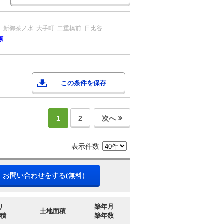
島
新御茶ノ水
大手町
二重橋前
日比谷
原
この条件を保存
1
2
次へ
表示件数
・お問い合わせをする(無料)
り
築年月
土地面積
積
築年数