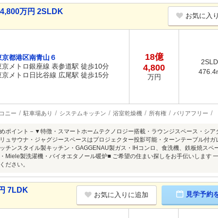
800万円 2SLDK
お気に入
18億
東京都港区南青山６
2SL
東京メトロ銀座線 表参道駅 徒歩10分
4,800
476.4
東京メトロ日比谷線 広尾駅 徒歩15分
万円
コニー
駐車場あり
システムキッチン
浴室乾燥機
所有権
バリアフリー
めポイント－▼特徴・スマートホームテクノロジー搭載・ラウンジスペース・シアタ
リュサウナ・ジャグジースペースはプロジェクター投影可能・ターンテーブル付ガレ
ッチンスタイル製キッチン・GAGGENAU製ガス・IHコンロ、食洗機、鉄板焼スペー
・Miele製洗濯機・バイオエタノール暖炉■ ご希望の住まい探しをお手伝いします
ください。
 7LDK
見学予約
お気に入りに追加