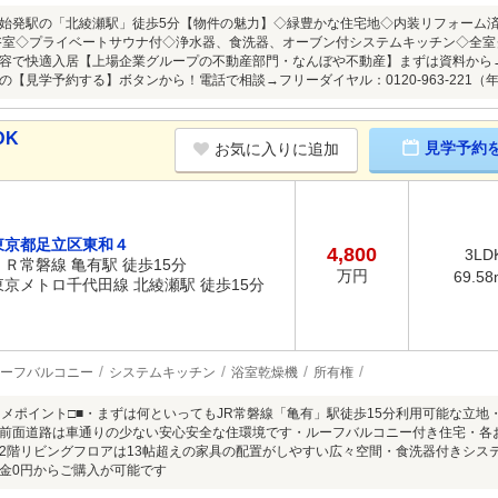
始発駅の「北綾瀬駅」徒歩5分【物件の魅力】◇緑豊かな住宅地◇内装リフォーム
浴室◇プライベートサウナ付◇浄水器、食洗器、オーブン付システムキッチン◇全
容で快適入居【上場企業グループの不動産部門・なんぼや不動産】まずは資料から
の【見学予約する】ボタンから！電話で相談→フリーダイヤル：0120-963-221（
DK
見学予約
お気に入りに追加
東京都足立区東和４
4,800
3LD
ＪＲ常磐線 亀有駅 徒歩15分
万円
69.58
東京メトロ千代田線 北綾瀬駅 徒歩15分
ーフバルコニー
システムキッチン
浴室乾燥機
所有権
スメポイント□■・まずは何といってもJR常磐線「亀有」駅徒歩15分利用可能な立地
前面道路は車通りの少ない安心安全な住環境です・ルーフバルコニー付き住宅・各
2階リビングフロアは13帖超えの家具の配置がしやすい広々空間・食洗器付きシス
金0円からご購入が可能です