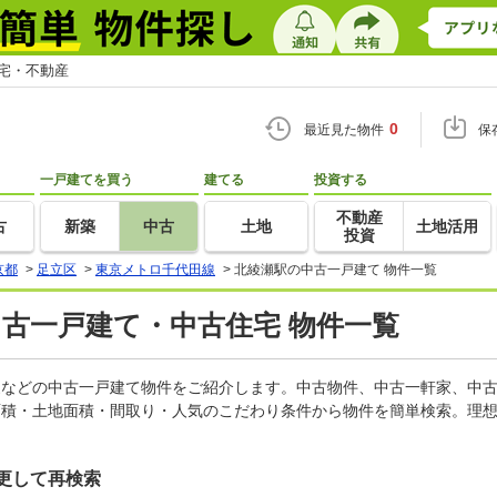
住宅・不動産
0
最近見た物件
保
一戸建てを買う
建てる
投資する
不動産
古
新築
中古
土地
土地活用
投資
京都
>
足立区
>
東京メトロ千代田線
>
北綾瀬駅の中古一戸建て 物件一覧
中古一戸建て・中古住宅 物件一覧
軒家などの中古一戸建て物件をご紹介します。中古物件、中古一軒家、中
面積・土地面積・間取り・人気のこだわり条件から物件を簡単検索。理想
更して再検索