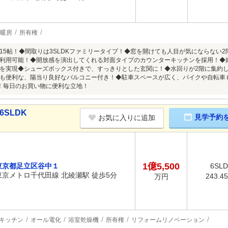
暖房
所有権
約15帖！◆間取りは3SLDKファミリータイプ！◆窓を開けても人目が気にならない
利用可能！◆開放感を演出してくれる対面タイプのカウンターキッチンを採用！◆
を実現◆シューズボックス付きで、すっきりとした玄関に！◆水回りが2階に集約
も便利な、陽当り良好なバルコニー付き！◆駐車スペースが広く、バイクや自転車
！毎日のお買い物に便利な立地！
6SLDK
見学予約
お気に入りに追加
1億5,500
東京都足立区谷中１
6SL
東京メトロ千代田線 北綾瀬駅 徒歩5分
243.4
万円
キッチン
オール電化
浴室乾燥機
所有権
リフォームリノベーション