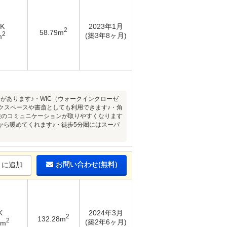
DK
2023年1月
2
58.79m
2
(築3年8ヶ月)
m
裕があります♪・WIC（ウォークインクローゼ
クスペースや書斎としても利用できます♪・角
族のコミュニケーションが取りやすくなります
から暖めてくれます♪・徒歩5分圏にはスーパ
お問い合わせ(無料)
りに追加
K
2024年3月
2
132.28m
2
(築2年6ヶ月)
7m