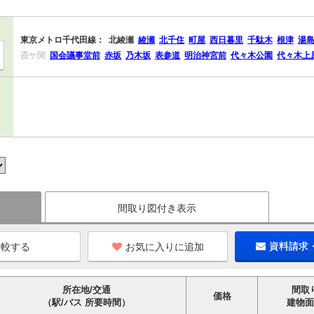
東京メトロ千代田線：
北綾瀬
綾瀬
北千住
町屋
西日暮里
千駄木
根津
湯
霞ケ関
国会議事堂前
赤坂
乃木坂
表参道
明治神宮前
代々木公園
代々木上
間取り図付き表示
お気に入りに追加
資料請求
所在地/交通
間取
価格
（駅/バス 所要時間）
建物面