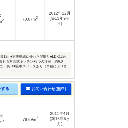
2012年12月
K
2
(築13年9ヶ
70.07m
2
m
月)
道：幅員12m■家事動線に優れた間取り■LDKは約
せる対面式キッチン■3つの洋室 約6.0
ルコニーあり■駐車スペースあり（車種によりま
をする
お問い合わせ(無料)
2011年4月
DK
2
(築15年5ヶ
78.69m
2
7m
月)