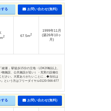
をする
お問い合わせ(無料)
1999年11月
K
2
(築26年10ヶ
67.5m
2
1m
月)
瀬 」駅徒歩15分の立地・LDK20帖以上、
い物施設、公共施設が近い）・充実の設備仕
ください。大変ありがたいことに…◆当社は
いう方はフリーダイヤル0120-566-877
をする
お問い合わせ(無料)