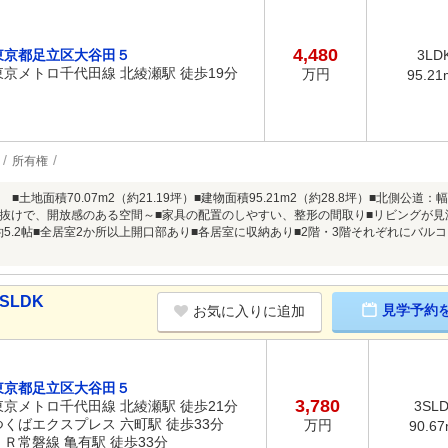
4,480
東京都足立区大谷田５
3LD
東京メトロ千代田線 北綾瀬駅 徒歩19分
万円
95.21
所有権
築 ■土地面積70.07m2（約21.19坪）■建物面積95.21m2（約28.8坪）■北側公
吹き抜けで、開放感のある空間～■家具の配置のしやすい、整形の間取り■リビングが見渡
・約5.2帖■全居室2か所以上開口部あり■各居室に収納あり■2階・3階それぞれにバ
SLDK
見学予約
お気に入りに追加
東京都足立区大谷田５
3,780
東京メトロ千代田線 北綾瀬駅 徒歩21分
3SL
つくばエクスプレス 六町駅 徒歩33分
万円
90.6
ＪＲ常磐線 亀有駅 徒歩33分