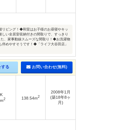
2階リビング！◆和室はお子様のお昼寝やキッ
嬉しい全居室収納付きの間取りで、すっきり
した、家事動線スムーズな間取り！◆お洗濯物
も停めやすそうです！◆「ライフ大谷田店」
をする
お問い合わせ(無料)
2008年1月
DK
2
(築18年8ヶ
138.54m
2
5m
月)