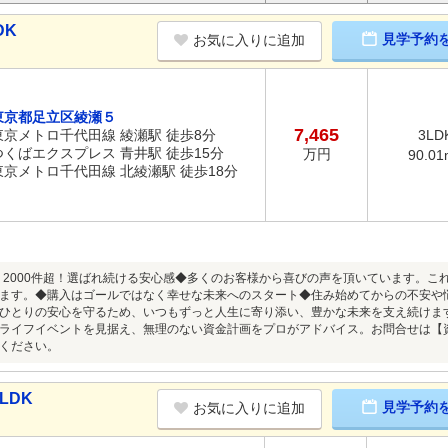
DK
見学予約
お気に入りに追加
東京都足立区綾瀬５
7,465
東京メトロ千代田線 綾瀬駅 徒歩8分
3LD
つくばエクスプレス 青井駅 徒歩15分
万円
90.01
東京メトロ千代田線 北綾瀬駅 徒歩18分
口コミ2000件超！選ばれ続ける安心感◆多くのお客様から喜びの声を頂いています。
ます。◆購入はゴールではなく幸せな未来へのスタート◆住み始めてからの不安や悩みも、
ひとりの安心を守るため、いつもずっと人生に寄り添い、豊かな未来を支え続けま
ライフイベントを見据え、無理のない資金計画をプロがアドバイス。お問合せは【
ください。
LDK
見学予約
お気に入りに追加