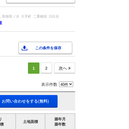
島
新御茶ノ水
大手町
二重橋前
日比谷
原
この条件を保存
1
2
次へ
表示件数
・お問い合わせをする(無料)
り
築年月
土地面積
積
築年数