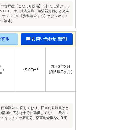
済中古戸建【こだわり設備】◇打たせ湯ジェッ
室クロス、床、建具交換◇給湯器更新など充実
→オレンジの【資料請求する】ボタンから！
年中無休）
をする
お問い合わせ(無料)
K
2020年2月
2
45.07m
2
(築6年7ヶ月)
m
・南道路4mに面しており、日当たり通風はと
お部屋の広さは十分に確保しており、収納ス
テムキッチンや床暖房、浴室乾燥機など住宅