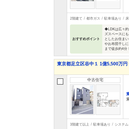
2階建て
都市ガス
駐車場あり
床
◆LDKは広々
ズスペースにも
おすすめポイント
としたお住まい
やお布団干しに
まで徒歩約4分
東京都足立区谷中１ 1億5,500万円 
中古住宅
3階建て以上
駐車場あり
システム