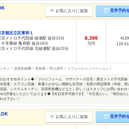
DK
見学予約
お気に入りに追加
東京都足立区東和１
8,399
東京メトロ千代田線 綾瀬駅 徒歩15分
4LD
ＪＲ常磐線 亀有駅 徒歩16分
万円
120.6
東京メトロ千代田線 北綾瀬駅 徒歩22分
ッチン
浴室乾燥機
所有権
即入居可
リフォームリノベーション
のおすすめポイント◆・フルリフォーム デザイナーズ住宅・東京メトロ千代田線「綾
光発電・エアコン完備・車通りが少ない閑静な住宅街・充実の周辺環境（学校、買
洗器、システムキッチン、浴室乾燥機などなど）詳しくはスタッフにお問い合わせ
ミ4.4の評価をいただいております◆【本日見学可能です】『今日見たい』『明日みたい』と
わせ下さい！
LDK
見学予約
お気に入りに追加