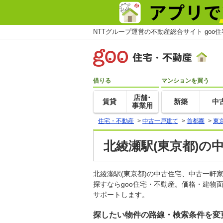
NTTグループ運営の不動産総合サイト goo
借りる
マンションを買う
店舗･
賃貸
新築
中
事業用
住宅・不動産
>
中古一戸建て
>
首都圏
>
東
北綾瀬駅(東京都)の
北綾瀬駅(東京都)の中古住宅、中古一
探すならgoo住宅・不動産。価格・建物
サポートします。
探したい物件の路線・検索条件を変