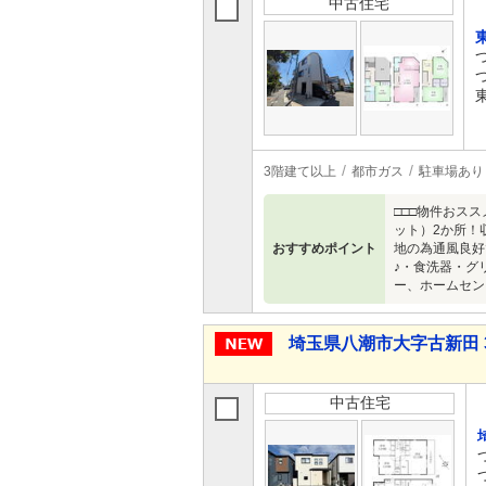
中古住宅
3階建て以上
都市ガス
駐車場あり
□□□物件おス
ット）2か所！
おすすめポイント
地の為通風良好
♪・食洗器・グ
ー、ホームセン
埼玉県八潮市大字古新田 3,
中古住宅