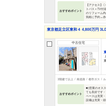
【アクセス】◇
トバス＋TV付
おすすめポイント
のリフォーム内
気軽に予約→赤
東京都足立区東和４ 4,800万円 3L
中古住宅
3階建て以上
南道路
都市ガス
ル
■□営業のオス
ても良好です・
おすすめポイント
ペースは充実・
設備は充実・頭