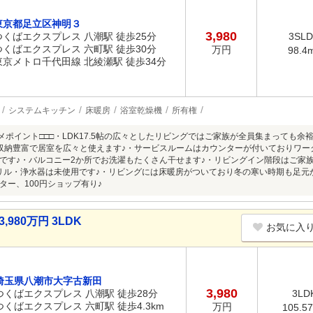
東京都足立区神明３
3,980
つくばエクスプレス 八潮駅 徒歩25分
3SL
つくばエクスプレス 六町駅 徒歩30分
万円
98.4
東京メトロ千代田線 北綾瀬駅 徒歩34分
システムキッチン
床暖房
浴室乾燥機
所有権
スメポイント□□□・LDK17.5帖の広々としたリビングではご家族が全員集まっても余
収納豊富で居室を広々と使えます♪・サービスルームはカウンターが付いておりワー
です♪・バルコニー2か所でお洗濯もたくさん干せます♪・リビングイン階段はご家
リル・浄水器は未使用です♪・リビングには床暖房がついており冬の寒い時期も足元
ター、100円ショップ有り♪
980万円 3LDK
お気に入
埼玉県八潮市大字古新田
3,980
つくばエクスプレス 八潮駅 徒歩28分
3LD
つくばエクスプレス 六町駅 徒歩4.3km
万円
105.5