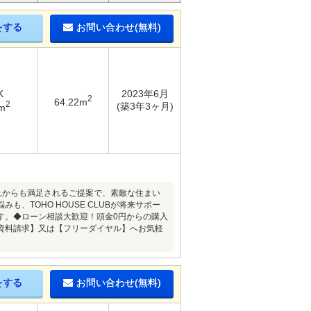
をする
お問い合わせ(無料)
K
2023年6月
2
64.22m
2
(築3年3ヶ月)
m
これからも満足されるご提案で、素敵な住まい
TOHO HOUSE CLUBが将来サポー
す。◆ローン相談大歓迎！頭金0円からの購入
資料請求】又は【フリーダイヤル】へお気軽
をする
お問い合わせ(無料)