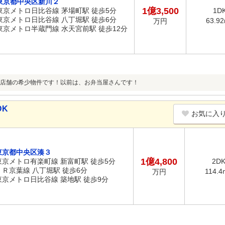
東京都中央区新川２
1億3,500
東京メトロ日比谷線 茅場町駅 徒歩5分
1D
東京メトロ日比谷線 八丁堀駅 徒歩6分
63.9
万円
東京メトロ半蔵門線 水天宮前駅 徒歩12分
店舗の希少物件です！以前は、お弁当屋さんです！
DK
お気に入
東京都中央区湊３
1億4,800
東京メトロ有楽町線 新富町駅 徒歩5分
2D
ＪＲ京葉線 八丁堀駅 徒歩6分
114.4
万円
東京メトロ日比谷線 築地駅 徒歩9分