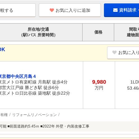
お気に入りに追加
資料請求
所在地/交通
間取
価格
（駅/バス 所要時間）
建物面
DK
お気に入
東京都中央区月島４
9,980
東京メトロ有楽町線 月島駅 徒歩4分
1LD
都営大江戸線 勝どき駅 徒歩6分
万円
53.4
東京メトロ日比谷線 築地駅 徒歩22分
所有権
リフォームリノベーション
可能 ■前面道路約5.45ｍ ■2022年 外壁・内装改修工事