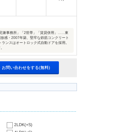
自宅兼事務所」「2世帯」「賃貸併用」……東
放感・2007年築、堅牢な鉄筋コンクリート
ントランスはオートロック式自動ドアを採用。
す。
・お問い合わせをする(無料)
2LDK(+S)