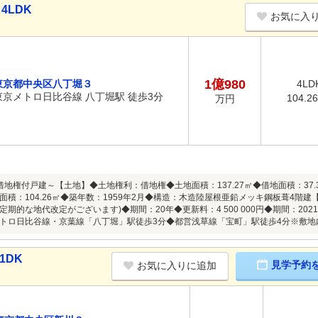
4LDK
お気に入
1億980
東京都中央区八丁堀３
4LD
東京メトロ日比谷線 八丁堀駅 徒歩3分
104.2
万円
借地権付戸建～【土地】◆土地権利：借地権◆土地面積：137.27㎡◆借地面積：37
積：104.26㎡◆築年数：1959年2月◆構造：木造陸屋根亜鉛メッキ鋼板葺4階建【
期的な地代改定がございます)◆期間：20年◆更新料：4 500 000円◆期間：2021年
トロ日比谷線・京葉線「八丁堀」駅徒歩3分◆都営浅草線「宝町」駅徒歩4分※敷地
1DK
見学予約
お気に入りに追加