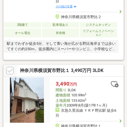
分
その他の交通
神奈川県横須賀市野比２
2階建て
駐車場あり
システムキッチン
リフォームリノベーシ
オール電化
所有権
ョン
駅までわずか徒歩5分、そして青い海が広がる野比海岸までは歩い
てすぐの約250ｍ。徒歩圏内にスーパーやコンビニ、小学校など
の利便施設が充実しているため、「あえてマイカーを持たない」
環境にもお財布にも優しいライフスタイルが叶います。建物は、
全居室が6帖以上のゆったりとした4LDK。リフォーム履歴があ
神奈川県横須賀市野比１ 3,490万円 3LDK
り、現在のオーナー様が大切に使われていたため室内コンディシ
ョンも良好です。週末を過ごすセカンドハウスとしてもおすすめ
です。心地よい風に吹かれ、波の音に癒される――。慌ただしい日
3,490
万円
常を忘れられるこの場所で、のんびりとした海辺の暮らしを送り
間取り
3LDK
ませんか。
2
建物面積
105.99m
2
土地面積
135.62m
築年月
2009年8月(築17年1ヶ月)
京急久里浜線 ＹＲＰ野比駅 徒歩6
分
神奈川県横須賀市野比１