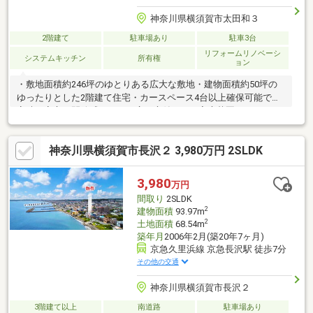
神奈川県横須賀市太田和３
2階建て
駐車場あり
駐車3台
リフォームリノベーシ
システムキッチン
所有権
ョン
・敷地面積約246坪のゆとりある広大な敷地・建物面積約50坪の
ゆったりとした2階建て住宅・カースペース4台以上確保可能で来
客時も安心・開放感あふれる広い庭付きで、家庭菜園やBBQなど
多用途に活用可能・陽当たり・風通しともに良好で快適な住環
境・内外装リフォーム済みのため、すぐにご入居いただけます・
神奈川県横須賀市長沢２ 3,980万円 2SLDK
周囲は落ち着いた住環境で、のびのびとした暮らしが実現可能
3,980
万円
間取り
2SLDK
2
建物面積
93.97m
2
土地面積
68.54m
築年月
2006年2月(築20年7ヶ月)
京急久里浜線 京急長沢駅 徒歩7分
その他の交通
神奈川県横須賀市長沢２
3階建て以上
南道路
駐車場あり