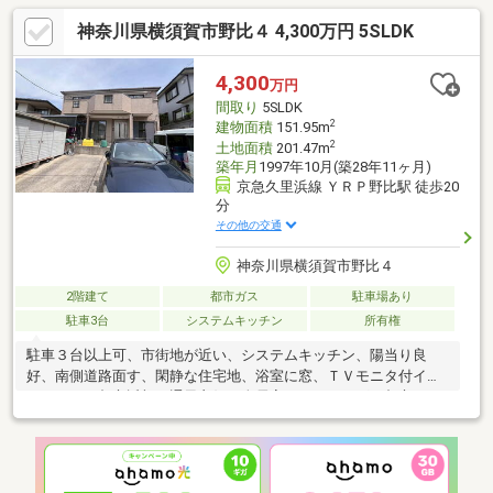
神奈川県横須賀市野比４ 4,300万円 5SLDK
4,300
万円
間取り
5SLDK
2
建物面積
151.95m
2
土地面積
201.47m
築年月
1997年10月(築28年11ヶ月)
京急久里浜線 ＹＲＰ野比駅 徒歩20
分
その他の交通
神奈川県横須賀市野比４
2階建て
都市ガス
駐車場あり
駐車3台
システムキッチン
所有権
駐車３台以上可、市街地が近い、システムキッチン、陽当り良
好、南側道路面す、閑静な住宅地、浴室に窓、ＴＶモニタ付イン
ターホン、都市近郊、通風良好、全居室フローリング、都市ガ
ス、開発分譲地内