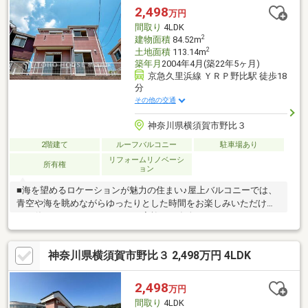
わせ、お待ちしております。
2,498
万円
間取り
4LDK
2
建物面積
84.52m
2
土地面積
113.14m
築年月
2004年4月(築22年5ヶ月)
京急久里浜線 ＹＲＰ野比駅 徒歩18
分
その他の交通
神奈川県横須賀市野比３
2階建て
ルーフバルコニー
駐車場あり
リフォームリノベーシ
所有権
ョン
■海を望めるロケーションが魅力の住まい♪屋上バルコニーでは、
青空や海を眺めながらゆったりとした時間をお楽しみいただけま
す！休日のリフレッシュや、ご家族・ご友人とのひとときなど、
多彩な使い方をご検討いただける空間です♪■小学校まで徒歩5分
圏内のため、お子さまの通学距離を重視されるご家庭にもご検討
神奈川県横須賀市野比３ 2,498万円 4LDK
いただきやすい住環境です！屋上バルコニーの開放感や周辺の街
並み、現地ならではの雰囲気もぜひご体感ください♪毎日の暮らし
をイメージしながらご見学いただけます！お問い合わせは【フリ
2,498
万円
ーダイヤル：0120-702-700】までお気軽にどうぞ♪
間取り
4LDK