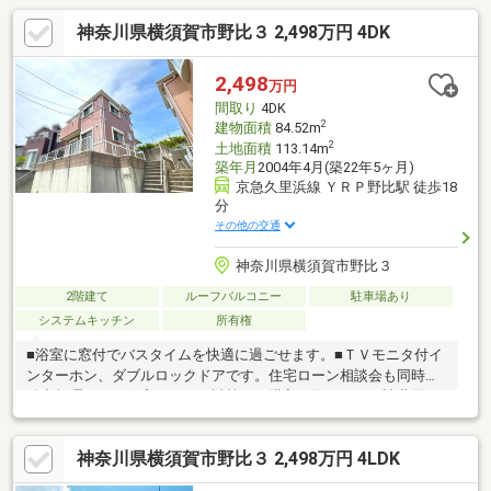
神奈川県横須賀市野比３ 2,498万円 4DK
2,498
万円
間取り
4DK
2
建物面積
84.52m
2
土地面積
113.14m
築年月
2004年4月(築22年5ヶ月)
京急久里浜線 ＹＲＰ野比駅 徒歩18
分
その他の交通
神奈川県横須賀市野比３
2階建て
ルーフバルコニー
駐車場あり
システムキッチン
所有権
■浴室に窓付でバスタイムを快適に過ごせます。■ＴＶモニタ付イ
ンターホン、ダブルロックドアです。住宅ローン相談会も同時開
催中無理のない住宅ローンの試算やご購入の際にかかる諸費用の
概算も行っております。しっかりとした資金計画のアドバイスを
させて頂きますので、お気軽にご相談ください。お客様一人一人
神奈川県横須賀市野比３ 2,498万円 4LDK
に合わせたライフプランのご提案をさせていただきます。資金計
画、住宅ローン等についてもお気軽にご相談ください。お問い合