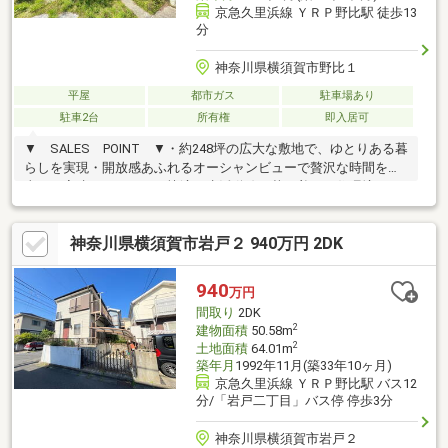
京急久里浜線 ＹＲＰ野比駅 徒歩13
分
神奈川県横須賀市野比１
平屋
都市ガス
駐車場あり
駐車2台
所有権
即入居可
▼ SALES POINT ▼・約248坪の広大な敷地で、ゆとりある暮
らしを実現・開放感あふれるオーシャンビューで贅沢な時間を満
喫・平家建てならではの快適な生活動線と落ち着いた住環境・
6DKのゆとりある間取りで、大家族や趣味空間にも対応・広いお
庭付きでガーデニングや家庭菜園が楽しめる・駐車スペース2台分
神奈川県横須賀市岩戸２ 940万円 2DK
（車種による）・都市ガス対応で経済的・最寄り駅徒歩13分の利
便性・セカンドハウスや週末リゾートとしても利用可能
940
万円
間取り
2DK
2
建物面積
50.58m
2
土地面積
64.01m
築年月
1992年11月(築33年10ヶ月)
京急久里浜線 ＹＲＰ野比駅 バス12
分/「岩戸二丁目」バス停 停歩3分
神奈川県横須賀市岩戸２