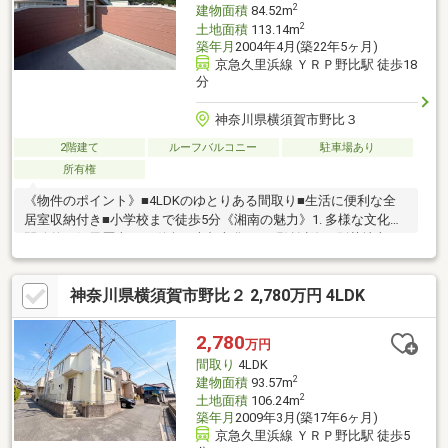
2
建物面積
84.52m
2
土地面積
113.14m
築年月
2004年4月(築22年5ヶ月)
京急久里浜線 ＹＲＰ野比駅 徒歩18
分
神奈川県横須賀市野比３
2階建て
ルーフバルコニー
駐車場あり
所有権
《物件のポイント》■4LDKのゆとりある間取り■生活に便利な全
居室収納付き■小学校まで徒歩5分《湘南の魅力》1. 多様な文化と
開放的な気風歴史ある鎌倉の古都文化と、明治以降の別荘地文
化、そして戦後に花開いたサーフカルチャーが混ざり合い、「湘
南モダン」とも呼べるリベラルで開放的な空気感を生み出してい
神奈川県横須賀市野比２ 2,780万円 4LDK
ます。2. 都市へのアクセスと職住近接JR東海道線や横須賀線、湘
南新宿ラインの拡充により、藤沢や茅ヶ崎から都心（東京・渋谷
等）まで1時間圏内という利便性を誇ります。
2,780
万円
間取り
4LDK
2
建物面積
93.57m
2
土地面積
106.24m
築年月
2009年3月(築17年6ヶ月)
京急久里浜線 ＹＲＰ野比駅 徒歩5