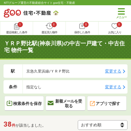
NTTグループ運営の不動産総合サイト goo住宅・不動産
1
0
0
0
最近検索した条件
最近見た物件
保存した条件
お気に入り
ＹＲＰ野比駅(神奈川県)の中古一戸建て・中古住
宅 物件一覧
駅
変更する
京急久里浜線/ＹＲＰ野比
条件
変更する
指定なし
新着メールを受
検索条件を保存
アプリで探す
取る
38
件
が該当しました。