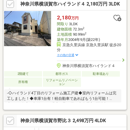
神奈川県横須賀市ハイランド４ 2,180万円 3LDK
経済的にもうれしい中古の戸建て物件です。
2,180
万円
間取り
3LDK
2
建物面積
72.3m
2
土地面積
90.99m
築年月
2004年9月(築22年)
京急久里浜線 京急久里浜駅 徒歩20
分
その他の交通
神奈川県横須賀市ハイランド４
2階建て
都市ガス
駐車場あり
リフォームリノベーシ
所有権
ョン
-◇ハイランド4丁目のリフォーム施工戸建◆室内リフォームは完
工しました！◆車庫1台有！軽自動車であればもう1台可能！
◇WICや各室に収納のある豊富な取り揃え◆全居室5帖以上のゆと
りある設計です◇区画整理のされた分譲地にあります◆神明小学
校・神明中学校▼アクセス▼・京急ストアまで徒歩7分・エイビイ
神奈川県横須賀市野比３ 2,498万円 4LDK
佐原店まで車で7分・業務スーパーの野比店まで車で5分