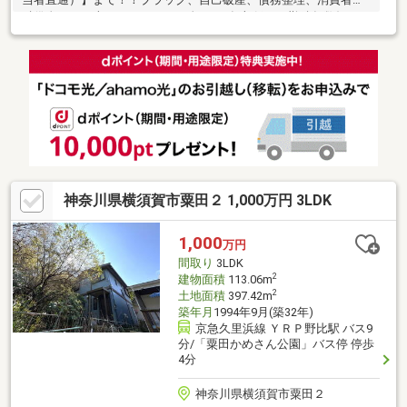
融借金あり、車ローンあり、頭金0円、年収低い、勤続年数短い、
母子家庭…他の不動産屋さんでダメだった方！！断れた方！！あ
きらめないで、もう一度お問い合わせください！！ダメだった原
因をしっかり追究すれば道が開ける可能性があります！！もし、
ダメだったとしても「いつまで？ どのようにしたらいいの
か？」まで解明いたします！！
神奈川県横須賀市粟田２ 1,000万円 3LDK
1,000
万円
間取り
3LDK
2
建物面積
113.06m
2
土地面積
397.42m
築年月
1994年9月(築32年)
京急久里浜線 ＹＲＰ野比駅 バス9
分/「粟田かめさん公園」バス停 停歩
4分
神奈川県横須賀市粟田２