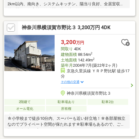
2km以内、南向き、システムキッチン、陽当り良好、全居室収
納、閑静な住宅地、始発駅、整形地、シャワー付洗面化粧台、ト
イレ２ヶ所、浴室１坪以上、２階建、南面バルコニー、南庭、浴
室に窓、通風良好、全居室フローリング、眺望良好、全室２面採
神奈川県横須賀市野比３ 3,200万円 4DK
光、ルーフバルコニー、開発分譲地内、周辺交通量少なめ
3,200
万円
間取り
4DK
2
建物面積
88.54m
2
土地面積
142.49m
築年月
2004年7月(築22年2ヶ月)
京急久里浜線 ＹＲＰ野比駅 徒歩17
分
その他の交通
神奈川県横須賀市野比３
2階建て
駐車場あり
駐車2台
オール電化
所有権
☆小学校まで徒歩10分内、スーパーも近い好立地！☆各部屋独立
なのでプライベート空間が保たれます☆駐車場もあるので、ご家
族の行動の幅も広がります♪