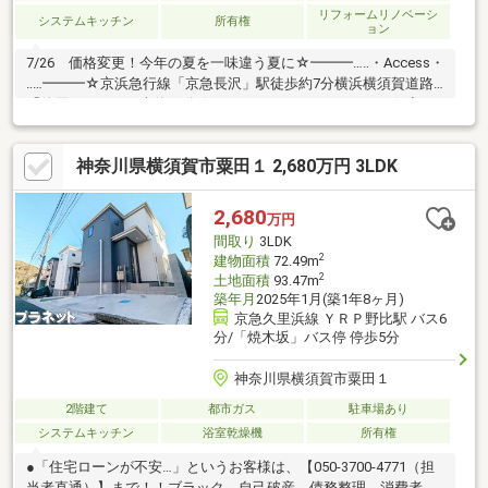
リフォームリノベーシ
システムキッチン
所有権
ョン
7/26 価格変更！今年の夏を一味違う夏に☆━━━…‥・Access・
‥…━━━☆京浜急行線「京急長沢」駅徒歩約7分横浜横須賀道路
「佐原インター」車約10分☆━━━…‥・Point・‥…━━━☆◆リ
ビングから海を望むオーシャンビュー◇マリンスポーツを満喫し
やすい好立地◆大切な愛車を守れるビルトインガレージ◇ガレー
神奈川県横須賀市粟田１ 2,680万円 3LDK
ジ直結の便利なワークスペース サーフボードやギア収納にも便
利な設計！◆開放感あふれるオープンエアバス 海を感じながら
くつろげる贅沢空間◇駅・高速ICともにアクセス良好 週末のレ
2,680
万円
ジャーベースにも◆海遊びと暮らしを両立できる環境津久井浜海
間取り
3LDK
岸まで約10ｍ☆
2
建物面積
72.49m
2
土地面積
93.47m
築年月
2025年1月(築1年8ヶ月)
京急久里浜線 ＹＲＰ野比駅 バス6
分/「焼木坂」バス停 停歩5分
神奈川県横須賀市粟田１
2階建て
都市ガス
駐車場あり
システムキッチン
浴室乾燥機
所有権
●「住宅ローンが不安…」というお客様は、【050-3700-4771（担
当者直通）】まで！！ブラック、自己破産、債務整理、消費者金