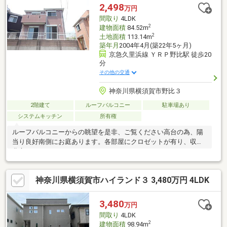
2,498
万円
間取り
4LDK
2
建物面積
84.52m
2
土地面積
113.14m
築年月
2004年4月(築22年5ヶ月)
京急久里浜線 ＹＲＰ野比駅 徒歩20
分
その他の交通
神奈川県横須賀市野比３
2階建て
ルーフバルコニー
駐車場あり
システムキッチン
所有権
ルーフバルコニーからの眺望を是非、ご覧ください高台の為、陽
当り良好南側にお庭あります。各部屋にクロゼットが有り、収納
豊富
神奈川県横須賀市ハイランド３ 3,480万円 4LDK
3,480
万円
間取り
4LDK
2
建物面積
98.94m