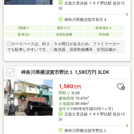
京急久里浜線 ＹＲＰ野比駅 徒歩12
分
神奈川県横須賀市長沢４
2階建て
都市ガス
駐車場あり
駐車2台
浴室乾燥機
所有権
〇カースペースは、約２．５ｍ間口があるため、ファミリーカー
でも駐車しやすいです。〇食洗器、浴室乾燥機等、住宅設備が充
実しております。〇１階にお庭があるので、お洗濯も楽々です。
〇横須賀市立長沢中学校まで徒歩５分※本物件西側道路は私道
（持分無し）です。私道所有者との使用、掘削に関する覚書を締
神奈川県横須賀市野比１ 1,580万円 3LDK
結しております。
1,580
万円
間取り
3LDK
2
建物面積
70.47m
2
土地面積
89.49m
築年月
1993年8月(築33年1ヶ月)
京急久里浜線 ＹＲＰ野比駅 徒歩13
分
神奈川県横須賀市野比１