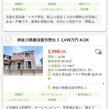
2階建て
南道路
都市ガス
駐車場あり
システムキッチン
所有権
京急久里浜線「ＹＲＰ野比」駅より徒歩１３分の閑静な住宅地に
ある一戸建です。南側が道路の為、日当たり良好です。間取は３
ＬＤＫタイプとなっており、ＬＤＫは約１２帖あります。また、
ちょっとしたガーデンニングが出来そうなお庭スペースもありま
す。近隣にはコンビニやスーパー、ドラッグストア等の商業施設
神奈川県横須賀市野比３ 2,498万円 4LDK
が点在しており、生活便利な住環境かと思います。また、少し足
をのばせば野比海岸遊歩道（徒歩約２０分）があり、海を見なが
らのお散歩や釣りを楽しむことも出来ます。どうぞお気軽にお問
2,498
万円
い合わせください。
間取り
4LDK
2
建物面積
84.52m
2
土地面積
113.14m
築年月
2004年4月(築22年5ヶ月)
京急久里浜線 ＹＲＰ野比駅 徒歩18
分
神奈川県横須賀市野比３
2階建て
ルーフバルコニー
駐車場あり
システムキッチン
所有権
２沿線以上利用可、オーシャンビュー、市街地が近い、海まで