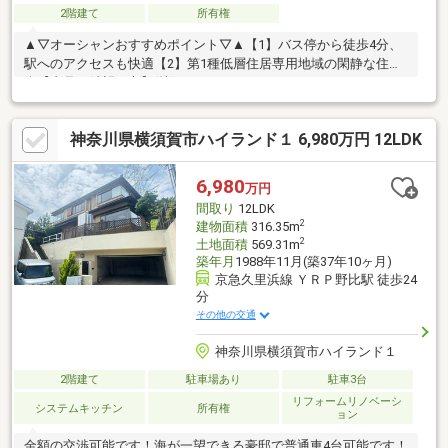
2階建て
所有権
▲▽オーシャンおすすめポイント▽▲【1】バス停から徒歩4分、
駅へのアクセスも快適【2】第1種低層住居専用地域の閑静な住宅
街【内見ご希望の方】(株)オーシャンTEL：045-755-7077MAIL：
oc-info@oc-re.jpお気軽にお問合せ下さい！
神奈川県横須賀市ハイランド１ 6,980万円 12LDK
6,980
万円
間取り
12LDK
2
建物面積
316.35m
2
土地面積
569.31m
築年月
1988年11月(築37年10ヶ月)
京急久里浜線 ＹＲＰ野比駅 徒歩24
分
その他の交通
神奈川県横須賀市ハイランド１
2階建て
駐車場あり
駐車3台
リフォームリノベーシ
システムキッチン
所有権
ョン
金額の交渉可能です！海が一望できる豪邸で普通車4台可能です！