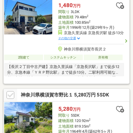
1,480
万円
間取り
3LDK
2
建物面積
79.48m
2
土地面積
100.85m
築年月
1996年12月(築29年9ヶ月)
京急久里浜線 京急長沢駅 徒歩13分
その他の交通
神奈川県横須賀市長沢２
2階建て
システムキッチン
所有権
【長沢２丁目中古戸建】京急久里浜線「京急長沢駅」まで徒歩12
分、京急本線「ＹＲＰ野比駅」まで徒歩13分。二駅利用可能な便
利な立地が魅力です！◆カースペース１台◆建物内とても綺麗な
状態です◆陽当たり良好
神奈川県横須賀市野比１ 5,280万円 5SDK
5,280
万円
間取り
5SDK
2
建物面積
120.92m
2
土地面積
819.35m
築年月
1964年4月(築62年5ヶ月)