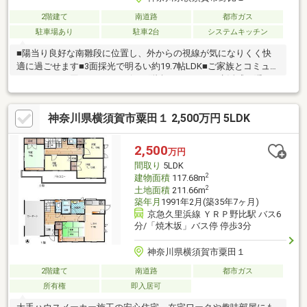
2階建て
南道路
都市ガス
駐車場あり
駐車2台
システムキッチン
■陽当り良好な南雛段に位置し、外からの視線が気になりくく快
適に過ごせます■3面採光で明るい約19.7帖LDK■ご家族とコミュニ
ケーションが図りやすいリビング階段■キッチンは生活感を隠す
独立空間、換気可能な窓や勝手口付き■LDKに隣接した約2.7帖納
戸があります■トイレは1・2階にございます■約10.6帖洋室はド
神奈川県横須賀市粟田１ 2,500万円 5LDK
ア、収納が2つあり2部屋に分けることも可能(別途費用要) 分割
後もそれぞれ2面採光が確保される設計です■各洋室は振り分けタ
イプのお部屋につき、落ち着いて過ごせます■ロフトやウォーク
2,500
万円
インクローゼット付きで、暮らしやすい間取り設計■駐車2台可能
間取り
5LDK
です(車種による制限有り)
2
建物面積
117.68m
2
土地面積
211.66m
築年月
1991年2月(築35年7ヶ月)
京急久里浜線 ＹＲＰ野比駅 バス6
分/「焼木坂」バス停 停歩3分
神奈川県横須賀市粟田１
2階建て
南道路
都市ガス
所有権
即入居可