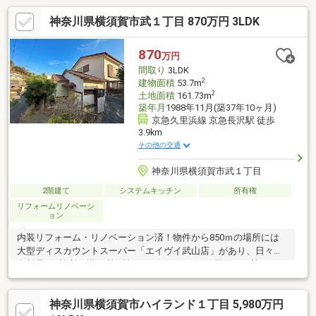
神奈川県横須賀市武１丁目 870万円 3LDK
870
万円
間取り
3LDK
2
建物面積
53.7m
2
土地面積
161.73m
築年月
1988年11月(築37年10ヶ月)
京急久里浜線 京急長沢駅 徒歩
3.9km
その他の交通
神奈川県横須賀市武１丁目
2階建て
システムキッチン
所有権
リフォームリノベーシ
ョン
内装リフォーム・リノベーション済！物件から850ｍの場所には
大型ディスカウントスーパー「エイヴイ武山店」があり、日々の
食料品が1箇所で揃う利便性があります。さらに周囲には遮るもの
のない閑静な街並みが広
神奈川県横須賀市ハイランド１丁目 5,980万円