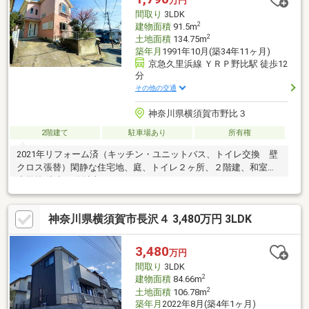
万円
間取り
3LDK
2
建物面積
91.5m
2
土地面積
134.75m
築年月
1991年10月(築34年11ヶ月)
京急久里浜線 ＹＲＰ野比駅 徒歩12
分
その他の交通
神奈川県横須賀市野比３
2階建て
駐車場あり
所有権
2021年リフォーム済（キッチン・ユニットバス、トイレ交換 壁
クロス張替）閑静な住宅地、庭、トイレ２ヶ所、２階建、和室、
小学校 徒歩10分以内
神奈川県横須賀市長沢４ 3,480万円 3LDK
3,480
万円
間取り
3LDK
2
建物面積
84.66m
2
土地面積
106.78m
築年月
2022年8月(築4年1ヶ月)