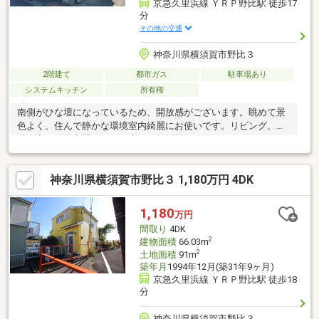
京急久里浜線 ＹＲＰ野比駅 徒歩17
分
その他の交通
神奈川県横須賀市野比３
2階建て
都市ガス
駐車場あり
システムキッチン
所有権
南側がひな壇になっているため、開放感がございます。眺めて景
色よく、住んで静かな環境室内綺麗にお使いです。リビング、１
階洋室、１階玄関ホールの床は、無垢材を使用しております。
（リフォーム履歴 2022年１月実施）LDK・１階居室・１階廊下
床無垢材張替トイレ・洗面所CF張替洗面化粧台交換１F・２F水洗
神奈川県横須賀市野比３ 1,180万円 4DK
トイレ交換システムキッチン交換浴室交換リビング・１階洋室・
階段クロス張替周辺施設■横須賀市立野比東小学校/約370ｍ ■横
須賀市立野比中学校/約450m ■げんぶん小児クリニック/約240
1,180
万円
ｍ ■業務スーパー野比店/約880ｍ
間取り
4DK
2
建物面積
66.03m
2
土地面積
91m
築年月
1994年12月(築31年9ヶ月)
京急久里浜線 ＹＲＰ野比駅 徒歩18
分
神奈川県横須賀市野比３