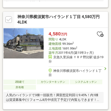
族との穏やかな時間を育む住まいです。
神奈川県横須賀市ハイランド１丁目 4,580万円
4LDK
4,580
万円
間取り
4LDK
2
建物面積
99.36m
2
土地面積
1691.99m
築年月
2011年6月(築15年3ヶ月)
京急久里浜線 ＹＲＰ野比駅 徒歩19
分
神奈川県横須賀市ハイランド１丁
目
2階建て
カウンターキッチン
システムキッチン
所有権
人気のハイランドで3棟一括販売！満室想定利回り9.45%！内1棟
は賃貸募集中(リフォーム8月中頃完了予定)で内覧もできます！居
住用兼投資用としてもご検討ください。