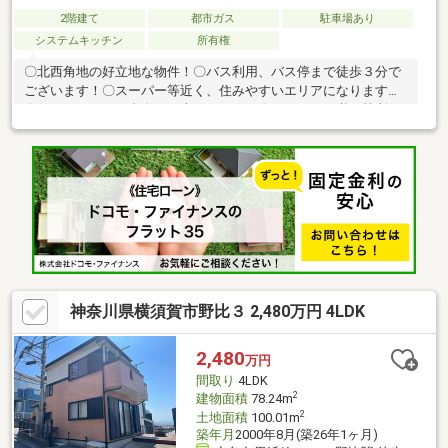
2階建て
都市ガス
駐車場あり
システムキッチン
所有権
〇北西角地の好立地な物件！〇バス利用、バス停まで徒歩３分で
ございます！〇スーパー等近く、住みやすいエリアになります。
〇カースペース１台有り（車種による）〇リフォーム必要箇所は
弊社にて無料御見積可能です。○新たに測量無し、売主契約不適
合責任及び設備修復義務は免責。ご内見やその他詳細については
お問い合わせください！
神奈川県横須賀市野比３ 2,480万円 4LDK
2,480
万円
間取り
4LDK
2
建物面積
78.24m
2
土地面積
100.01m
築年月
2000年8月(築26年1ヶ月)