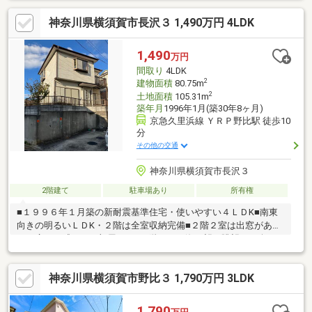
＝＝＝＝＝＝＝＝＝＝＝当社は何よりもお客様からの信頼と安
神奈川県横須賀市長沢３ 1,490万円 4LDK
心、一人ひとりとのご縁を大切にしております。会社の名前であ
るシーエイドは「Customer AID」。Customer（お客様）のお手伝
い・手助け（AID）をするという意味です。【不動産】・【建設
1,490
万円
(リフォーム)】・【保険(FP相談)】各部門のプロがすべて弊社に在
間取り
4LDK
籍しております。
2
建物面積
80.75m
2
土地面積
105.31m
築年月
1996年1月(築30年8ヶ月)
京急久里浜線 ＹＲＰ野比駅 徒歩10
分
その他の交通
神奈川県横須賀市長沢３
2階建て
駐車場あり
所有権
■１９９６年１月築の新耐震基準住宅・使いやすい４ＬＤK■南東
向きの明るいＬＤK・２階は全室収納完備■２階２室は出窓がある
ので広さを感じるお部屋です■２階からは海を望む眺望をお楽し
み頂けます■カースペースございます（ハイルーフ車可能・寸法
は現地ご確認ください）■空室につきご内覧頂けます※建物の契約
神奈川県横須賀市野比３ 1,790万円 3LDK
不適合責任は免責とさせて頂きます。※建物設備の修補責任は免
責とさせて頂きます。
1,790