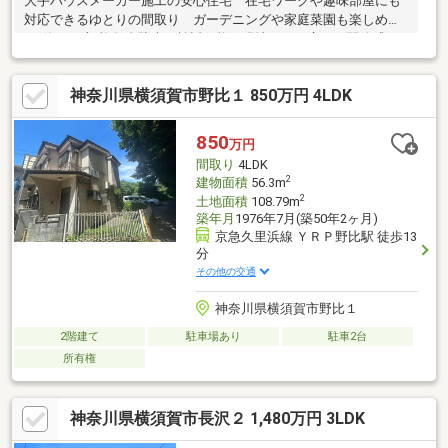
大手ハウスメーカー施工の安心住宅 在宅ワークや趣味部屋にも
対応できるゆとりの間取り ガーデニングや家庭菜園も楽しめ
る“使える庭”複数台駐車も検討可能 現地でこの広さと開放感を
ぜひご体感ください
神奈川県横須賀市野比１ 850万円 4LDK
850
万円
間取り
4LDK
2
建物面積
56.3m
2
土地面積
108.79m
築年月
1976年7月(築50年2ヶ月)
京急久里浜線 ＹＲＰ野比駅 徒歩13
分
その他の交通
神奈川県横須賀市野比１
2階建て
駐車場あり
駐車2台
所有権
神奈川県横須賀市長沢２ 1,480万円 3LDK