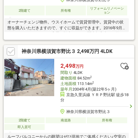
リフォームリノベーシ
2階建て
所有権
ョン
オーナーチェンジ物件。ウスイホームで賃貸管理中。賃貸中の状
態を購入いただきますので、すぐに収益ができます。2016年9月
頃にインスペクション（家屋の検査）をした調査報告書をご覧に
なれます。建物には約1000分の6以上の傾斜があり。建物全体に
西から東方向に傾斜傾向あり。南側の敷地一部が土砂災害警戒区
神奈川県横須賀市野比３ 2,498万円 4LDK
域、土砂災害特別警戒区域に指定されています。掲載の内装写真
は、2016年7月頃のリフォーム直後の写真となりますので、現状
とは状態が異なる場合がございます。賃貸中の為、室内のご見学
2,498
万円
はできません。内装の状態が確認できない為、売主の引渡し後の
間取り
4LDK
契約不適合責任は、免責とさせていただきます。
2
建物面積
84.52m
2
土地面積
113.14m
築年月
2004年4月(築22年5ヶ月)
京急久里浜線 ＹＲＰ野比駅 徒歩18
分
神奈川県横須賀市野比３
2階建て
南道路
所有権
即入居可
ルーフバルコニーからの眺望はぜひ現地でご体感ください♪空室の