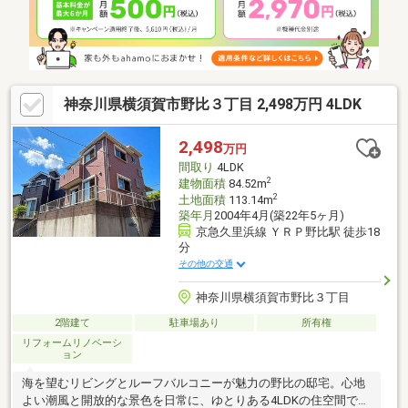
神奈川県横須賀市野比３丁目 2,498万円 4LDK
2,498
万円
間取り
4LDK
2
建物面積
84.52m
2
土地面積
113.14m
築年月
2004年4月(築22年5ヶ月)
京急久里浜線 ＹＲＰ野比駅 徒歩18
分
その他の交通
神奈川県横須賀市野比３丁目
2階建て
駐車場あり
所有権
リフォームリノベーシ
ョン
海を望むリビングとルーフバルコニーが魅力の野比の邸宅。心地
よい潮風と開放的な景色を日常に、ゆとりある4LDKの住空間で家