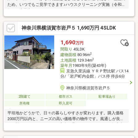
ため、いつでもご見学できます♪ハウスクリーニング実施（令和８
年７月末予定）
神奈川県横須賀市岩戸５ 1,690万円 4SLDK
1,690
万円
間取り
4SLDK
2
建物面積
80.96m
2
土地面積
129.34m
築年月
1983年9月(築43年)
京急久里浜線 ＹＲＰ野比駅 バス14
分/「岩戸町内会館」バス停 停歩6分
神奈川県横須賀市岩戸５
2階建て
都市ガス
駐車場あり
所有権
即入居可
平坦地かどうかで、日々の暮らしやすさが変わります。購入価格
2000万円以内と、ニーズの高い価格帯の物件です。風通しが良
く、熱がこもりにくいので、室内が暑くなりにくいです。年度内
入居可能なので、若者に好評のオシャレな物件でも大丈夫。建物
面積80.96平米なので、使い勝手がいいです。ファミリーに好評。