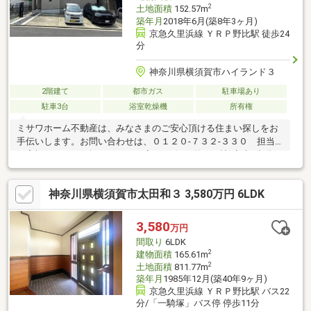
2
土地面積
152.57m
築年月
2018年6月(築8年3ヶ月)
京急久里浜線 ＹＲＰ野比駅 徒歩24
分
神奈川県横須賀市ハイランド３
2階建て
都市ガス
駐車場あり
駐車3台
浴室乾燥機
所有権
ミサワホーム不動産は、みなさまのご安心頂ける住まい探しをお
手伝いします。お問い合わせは、０１２０-７３２-３３０ 担当
の高橋まで。お気軽にどうぞ。◇4LDK(LDK約18.0帖)◇車3台分の
駐車スペースあり（※車種によります）◇南側にウッドデッキあ
り◇LDK南側からの採光◇シューズインクローゼットあり【周辺
神奈川県横須賀市太田和３ 3,580万円 6LDK
環境】・横須賀市立粟田小学校まで 徒歩6分 (約420m)・横須賀
市立野比中学校まで 徒歩28分 (約2200m)・横須賀市ハイランド
保育園まで 徒歩12分 (約940m)・京急ストアハイランド店まで
3,580
万円
徒歩13分 (約970m)
間取り
6LDK
2
建物面積
165.61m
2
土地面積
811.77m
築年月
1985年12月(築40年9ヶ月)
京急久里浜線 ＹＲＰ野比駅 バス22
分/「一騎塚」バス停 停歩11分