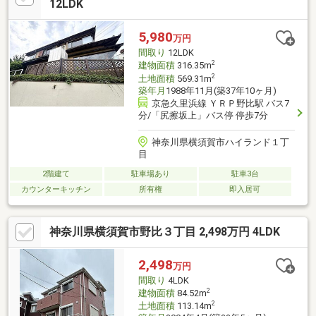
12LDK
5,980
万円
間取り
12LDK
2
建物面積
316.35m
2
土地面積
569.31m
築年月
1988年11月(築37年10ヶ月)
京急久里浜線 ＹＲＰ野比駅 バス7
分/「尻擦坂上」バス停 停歩7分
神奈川県横須賀市ハイランド１丁
目
2階建て
駐車場あり
駐車3台
カウンターキッチン
所有権
即入居可
神奈川県横須賀市野比３丁目 2,498万円 4LDK
2,498
万円
間取り
4LDK
2
建物面積
84.52m
2
土地面積
113.14m