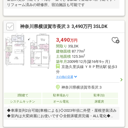
リフォーム済みの研修所、宿泊施設も可能です
神奈川県横須賀市長沢３ 3,490万円 3SLDK
3,490
万円
間取り
3SLDK
2
建物面積
87.77m
2
土地面積
125.3m
築年月
2009年12月(築16年9ヶ月)
京急久里浜線 ＹＲＰ野比駅 徒歩3
分
その他の交通
神奈川県横須賀市長沢３
2階建て
駐車場あり
駐車2台
システムキッチン
オール電化
床暖房
◆車庫並列2台可能(車種による)◇2023年頃に外壁・屋根塗装済み
◆室内は大変綺麗にお使いです◇全館床暖房完備・ALL電化◆南
ひな壇で陽当り・解放感良好◇広いお庭部分あり◆野比海岸まで
徒歩10分ですが、ハザードマップ上懸念なし＝＝＝＝＝＝＝＝＝