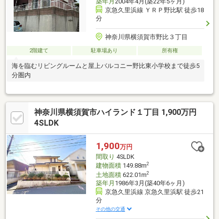
築年月
2004年4月(築22年5ヶ月)
京急久里浜線 ＹＲＰ野比駅 徒歩18
分
神奈川県横須賀市野比３丁目
2階建て
駐車場あり
所有権
海を臨むリビングルームと屋上バルコニー野比東小学校まで徒歩5
分圏内
神奈川県横須賀市ハイランド１丁目 1,900万円
4SLDK
1,900
万円
間取り
4SLDK
2
建物面積
149.88m
2
土地面積
622.01m
築年月
1986年3月(築40年6ヶ月)
京急久里浜線 京急久里浜駅 徒歩21
分
その他の交通