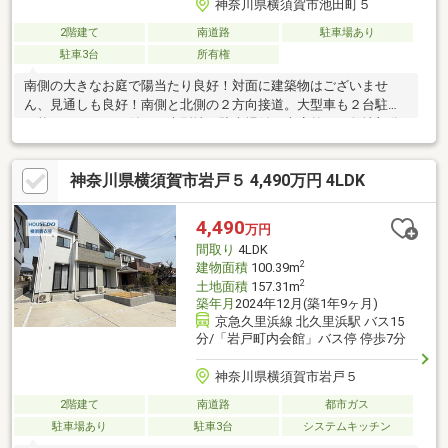
神奈川県横須賀市池田町５
2階建て
南道路
駐車場あり
駐車3台
所有権
南側の大きなお庭で陽当たり良好！対面に建築物はございませ
ん、見通しも良好！南側と北側の２方向接道。大型車も２台駐車
可能なシャッター付きの大型地下駐車場付き車庫外にも敷地部分
にはさらに1台駐車可能（車種による）夢の注文住宅、新築用の建
築用地としてもお勧めです。設計プラン・見積もり承ります。お
神奈川県横須賀市岩戸５ 4,490万円 4LDK
気軽にお問い合わせ下さい。
4,490
万円
間取り
4LDK
2
建物面積
100.39m
2
土地面積
157.31m
築年月
2024年12月(築1年9ヶ月)
京急久里浜線 北久里浜駅 バス15
分/「岩戸町内会館」バス停 停歩7分
神奈川県横須賀市岩戸５
2階建て
南道路
都市ガス
駐車場あり
駐車3台
システムキッチン