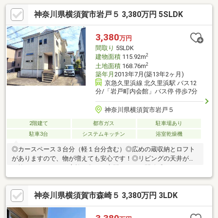
神奈川県横須賀市岩戸５ 3,380万円 5SLDK
3,380
万円
間取り
5SLDK
2
建物面積
115.92m
2
土地面積
168.76m
築年月
2013年7月(築13年2ヶ月)
京急久里浜線 北久里浜駅 バス12
分/「岩戸町内会館」バス停 停歩7分
神奈川県横須賀市岩戸５
2階建て
都市ガス
駐車場あり
駐車3台
システムキッチン
浴室乾燥機
◎カースペース３台分（軽１台分含む）◎広めの蔵収納とロフト
がありますので、物が増えても安心です！◎リビングの天井が吹
き抜けになっていて家族が集まる空間にとても開放感がありま
す。◎庭先は４ｍあり、道路側ではないので休日にはご家族や仲
間たちとＢＢＱやガーデニングが楽しめるくつろぎのスペースで
神奈川県横須賀市森崎５ 3,380万円 3LDK
す。◎周辺は閑静な住宅街ですので落ち着きのある住環境です。
◎幼稚園、小学校まで１０分以内、買物も至近にスーパーが幾つ
かあり生活施設が豊富。◎室内大変きれいに使用されています。