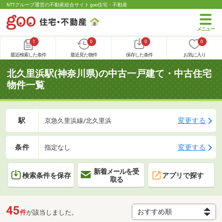
NTTグループ運営の不動産総合サイト goo住宅・不動産
1
0
0
0
最近検索した条件
最近見た物件
保存した条件
お気に入り
北久里浜駅(神奈川県)の中古一戸建て・中古住宅
物件一覧
駅
変更する
京急久里浜線/北久里浜
条件
変更する
指定なし
新着メールを受
検索条件を保存
アプリで探す
取る
45
件
が該当しました。