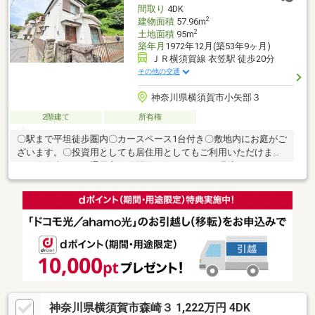
間取り
4DK
2
建物面積
57.96m
2
土地面積
95m
築年月
1972年12月(築53年9ヶ月)
ＪＲ横須賀線 衣笠駅 徒歩20分
その他の交通
神奈川県横須賀市小矢部３
2階建て
所有権
〇駅まで平坦徒歩圏内〇カースペース1台付き〇敷地内にお庭がご
ざいます。〇投資用としても居住用としてもご利用いただけま
す。〇陽当たり・通風良好〇閑静で住みやすい住環境
神奈川県横須賀市森崎３ 1,222万円 4DK