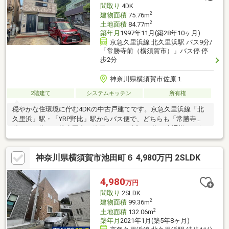
間取り
4DK
負担となります。※私道持分：410㎡の1/1８
2
建物面積
75.76m
2
土地面積
84.77m
築年月
1997年11月(築28年10ヶ月)
京急久里浜線 北久里浜駅 バス9分/
「常勝寺前（横須賀市）」バス停 停
歩2分
神奈川県横須賀市佐原１
2階建て
システムキッチン
所有権
穏やかな住環境に佇む4DKの中古戸建てです。京急久里浜線「北
久里浜」駅・「YRP野比」駅からバス便で、どちらも「常勝寺
前」バス停より徒歩圏内。佐原インター近くの為、車通勤にも便
利な立地です。
神奈川県横須賀市池田町６ 4,980万円 2SLDK
4,980
万円
間取り
2SLDK
2
建物面積
99.36m
2
土地面積
132.06m
築年月
2021年1月(築5年8ヶ月)