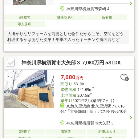
神奈川県横須賀市森崎４
2階建て
駐車場あり
所有権
即入居可
大掛かりなリフォームを前提とした物件だからこそ、空間をどう
料理するかはあなた次第！年季の入ったキッチンや洗面台などの
水回りは一新が必要ですが、その分価格メリットを活かしてこだ
わりの空間づくりが可能です。ぽかぽかと温かい日当たりの良さ
や、カースペース完備など「後から変えられない基本スペック」
神奈川県横須賀市大矢部３ 7,080万円 5SLDK
の高さが自慢。収益物件（不動産投資）のベースとしても大変お
すすめのパッケージです。
7,080
万円
間取り
5SLDK
2
建物面積
141.89m
2
土地面積
207.6m
築年月
2021年2月(築5年7ヶ月)
京急久里浜線 北久里浜駅 バス16
分/「大矢部四丁目」バス停 停歩10分
神奈川県横須賀市大矢部３
2階建て
南道路
駐車場あり