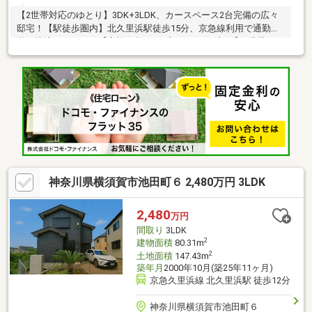
【2世帯対応のゆとり】3DK+3LDK、カースペース2台完備の広々
邸宅！【駅徒歩圏内】北久里浜駅徒歩15分、京急線利用で通勤通
学も快適アクセス。【家族が集う、プライベート守る】2世帯でも
快適に暮らせる多部数間取り！【収納充実×土地約46坪】敷地46
坪の開放感、荷物が多くても安心のゆとり生活。【多彩なライフ
スタイルに】大家族も安心の収納力と、2台分のカースペース！■
契約不適合責任免責＊境界非明示■
神奈川県横須賀市池田町６ 2,480万円 3LDK
2,480
万円
間取り
3LDK
2
建物面積
80.31m
2
土地面積
147.43m
築年月
2000年10月(築25年11ヶ月)
京急久里浜線 北久里浜駅 徒歩12分
神奈川県横須賀市池田町６