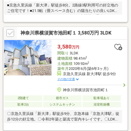
■京急久里浜線「新大津」駅徒歩8分。2路線3駅利用可の好立地の
ご住宅です！■21.5帖（畳スペース含む）の陽当たりの良いLDK！
■収納力のあるパントリー！■あると嬉しい玄関横の手洗い！■ロ
フト2箇所付！■洗濯物や布団が沢山干せる二面バルコニー！嬉し
い設備がたくさん詰まったご住宅です！詳しくは西武開発・狭山
神奈川県横須賀市池田町１ 3,580万円 3LDK
店【0120-935-983】までお気軽にお問い合わせ下さいませ！
3,580
万円
間取り
3LDK
2
建物面積
98.41m
2
土地面積
109.92m
築年月
2020年6月(築6年3ヶ月)
京急久里浜線 新大津駅 徒歩9分
その他の交通
神奈川県横須賀市池田町１
2階建て
都市ガス
駐車場あり
駐車2台
システムキッチン
浴室乾燥機
〇京急久里浜線「新大津」駅徒歩9分、京急本線「京急大津駅」徒
歩12分の好立地。〇令和2年築と築浅で室内キレイです。〇LDK20
帖、ウォークインクローゼット2か所、パントリー、シューズイン
クロークと住みやすさを追求した注文住宅ならではの間取り〇カ