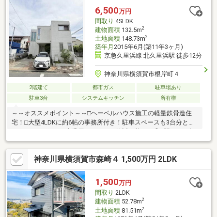
消や、ご要望について明確にお応えいたします。まずは、お気軽
6,500
万円
にお客様のご希望条件をお聞かせください！お問い合わせ・見学
間取り
4SLDK
予約も「資料請求ボタン」からメールでどうぞ♪
2
建物面積
132.5m
2
土地面積
148.73m
築年月
2015年6月(築11年3ヶ月)
京急久里浜線 北久里浜駅 徒歩12分
神奈川県横須賀市根岸町４
2階建て
都市ガス
駐車場あり
駐車3台
システムキッチン
所有権
～～オススメポイント～～□ヘーベルハウス施工の軽量鉄骨造住
宅！□大型4LDKに約6帖の事務所付き！駐車スペースも3台分と、
ゆとりがあります♪事業用としてもご検討可能です◎□駅まで平坦
アクセス可能な立地！□室内綺麗にお使いです♪□他社・他サイト
掲載物件もまとめて見学可能◎＼＼LINEお友だち限定で『未公開
神奈川県横須賀市森崎４ 1,500万円 2LDK
情報』を配信中／／匿名OK！！▼画面を下にスクロール「◎取り
扱い店舗情報」内の【関連リンク】からご登録ください☆もしく
はLINEアプリで「住まいエージェント」と検索☆
1,500
万円
間取り
2LDK
2
建物面積
52.78m
2
土地面積
81.51m