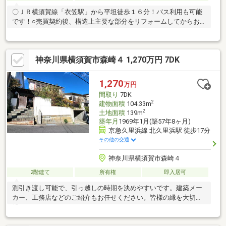
〇ＪＲ横須賀線「衣笠駅」から平坦徒歩１６分！バス利用も可能
です！○売買契約後、構造上主要な部分をリフォームしてからお
引渡し致します。〇その他リフォーム必要箇所は弊社にて無料で
御見積可能です。〇カースペース１台有り（車種による）○新た
に測量は行いません。ご内見やその他詳細についてはお問い合わ
神奈川県横須賀市森崎４ 1,270万円 7DK
せください！
1,270
万円
間取り
7DK
2
建物面積
104.33m
2
土地面積
139m
築年月
1969年1月(築57年8ヶ月)
京急久里浜線 北久里浜駅 徒歩17分
その他の交通
神奈川県横須賀市森崎４
2階建て
所有権
即入居可
測引き渡し可能で、引っ越しの時期を決めやすいです。建築メー
カー、工務店などのご紹介もお任せください。皆様の縁を大切に
繋いでいきます！