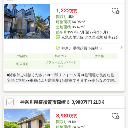
1,222
万円
間取り
4DK
2
建物面積
64.96m
2
土地面積
86.47m
築年月
1997年7月(築29年2ヶ月)
京急久里浜線 北久里浜駅 徒歩22分
神奈川県横須賀市森崎３
2階建て
都市ガス
所有権
リフォームリノベーシ
即入居可
ョン
■諸条件ご相談ください♪■一部リフォーム済♪■住環境が良好な住
宅地に立地♪■車種により駐車場2台駐車できます♪■高台なので眺
望良好！
神奈川県横須賀市森崎６ 3,980万円 2LDK
3,980
万円
間取り
2LDK
2
建物面積
74.52m