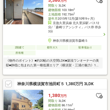
3,380
万円
是非一度ご覧ください。
間取り
3LDK
2
建物面積
103.18m
2
土地面積
192.75m
築年月
2015年12月(築10年9ヶ月)
京急久里浜線 北久里浜駅 バス12
分/「森崎リアンシティ」バス停 停歩
3分
神奈川県横須賀市森崎５
2階建て
都市ガス
駐車場あり
所有権
《物件のポイント》■約20帖の大空間LDK■築浅ワンオーナーの美
邸■静穏に包まれた第一種低層エリア《横須賀・三浦の魅力》1.
多様な文化と開放的な気風歴史ある鎌倉の古都文化と、明治以降
の別荘地文化、そして戦後に花開いたサーフカルチャーが混ざり
合い、「湘南モダン」とも呼べるリベラルで開放的な空気感を生
神奈川県横須賀市池田町５ 1,380万円 3LDK
み出しています。2. 自然と共生する生活様式「スローライフ」を
地で行く生活様式が根付いています。海岸沿いの散歩やマリンス
ポーツが日常の一部であり、豊かな自然環境が子育て世代やアク
1,380
万円
ティブシニアを惹きつけています。
間取り
3LDK
2
建物面積
86.11m
2
土地面積
175.88m