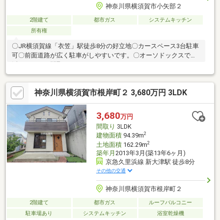
神奈川県横須賀市小矢部２
2階建て
都市ガス
システムキッチン
所有権
〇JR横須賀線「衣笠」駅徒歩8分の好立地〇カースペース3台駐車
可〇前面道路が広く駐車がしやすいです。〇オーソドックスで生
活のしやすい間取り
神奈川県横須賀市根岸町２ 3,680万円 3LDK
3,680
万円
間取り
3LDK
2
建物面積
94.39m
2
土地面積
162.29m
築年月
2013年3月(築13年6ヶ月)
京急久里浜線 新大津駅 徒歩8分
その他の交通
神奈川県横須賀市根岸町２
2階建て
都市ガス
ルーフバルコニー
駐車場あり
システムキッチン
浴室乾燥機