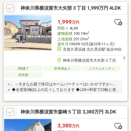
神奈川県横須賀市大矢部３丁目 1,999万円 4LDK
1,999
万円
間取り
4LDK
2
建物面積
100.19m
2
土地面積
201.01m
築年月
1993年10月(築32年11ヶ月)
京急久里浜線 北久里浜駅 徒歩30分
神奈川県横須賀市大矢部３丁目
2階建て
駐車場あり
システムキッチン
所有権
＋。～大きなお庭で休日はホームパーティーはいかがですか～。
＋ ◆全居室6帖以上の広々しております ◆LDK+和室で23帖と使
い方の幅が広がります ◆閑静な住宅地のため生活しやすい
神奈川県横須賀市森崎５丁目 3,380万円 3LDK
3,380
万円