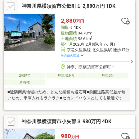
神奈川県横須賀市公郷町１ 2,880万円 1DK
2,880
万円
間取り
1DK
2
建物面積
34.78m
2
土地面積
95.64m
築年月
2020年2月(築6年7ヶ月)
京急久里浜線 北久里浜駅 徒歩17分
その他の交通
神奈川県横須賀市公郷町１
2階建て
駐車場あり
駐車3台
所有権
■近隣商業地域のため、どんな業種も適応可■前面道路高低差が無
いため、車庫入れもラクラク■セカンドハウスとしても最適です■
多様な活用ができる築浅中古住宅です
神奈川県横須賀市小矢部３ 980万円 4DK
980
万円