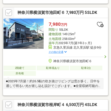
にお問い合わせ下さい）日時/現地説明会はお時間は問いません。
お時間のご都合が合えば、いつでもご対応致します。お気軽にお
神奈川県横須賀市池田町６ 7,980万円 5SLDK
申し付け下さい。◇貴重なお時間の中で、ご希望の情報をご案内
します◇ お客様のご都合に合わせて、 短時間のご案内も可♪じっ
くりと沢山の物件情報のご案内も可♪ ご都合に合わせたご紹介を
7,980
万円
します♪
間取り
5SLDK
2
建物面積
149.25m
2
土地面積
258.03m
築年月
2025年7月(築1年2ヶ月)
京急久里浜線 北久里浜駅 徒歩9分
その他の交通
神奈川県横須賀市池田町６
2階建て
駐車場あり
駐車2台
所有権
■2025年7月築！約26.5帖の吹き抜けリビングは窓が多く、日中を
通して明るい光が差し込む設計でございます。■全室収納可能の
５ＳＬＤＫ！リビング横のタタミコーナーは、家族の時間を共有
する場として適しています。■お庭はＢＢＱや外遊びなどの用途に
ご利用可能！～物件情報なら、地域密着49年のミック六浦店へお
神奈川県横須賀市根岸町４ 6,500万円 4SLDK
任せください♪～「まずはローンに関する相談に乗ってほしい」
「まだ探し始めで何を見ていいのかわからない」様々な不安の解