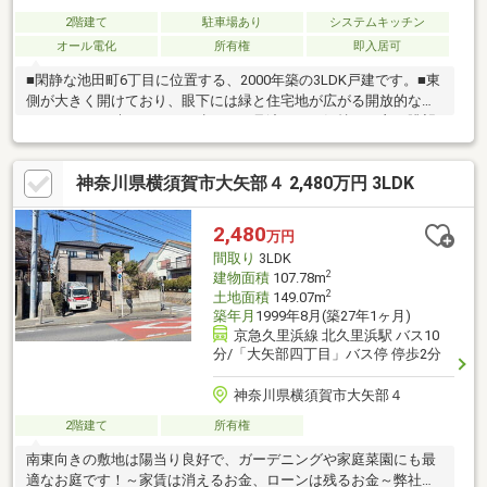
2階建て
駐車場あり
システムキッチン
オール電化
所有権
即入居可
■閑静な池田町6丁目に位置する、2000年築の3LDK戸建です。■東
側が大きく開けており、眼下には緑と住宅地が広がる開放的なロ
ケーション。晴れた日には遠くまで見渡せる、気持ちの良い眺望
が魅力です♪■「とりあえずそのまま住む」も「リフォームして手
を加えて楽しむ」も、どちらも選べる一邸です。※提携リフォー
神奈川県横須賀市大矢部４ 2,480万円 3LDK
ム会社あり。ご紹介、ご提案いたします。■北久里浜駅から約3分
程歩くと、当該分譲地エリアまでのエレベーターがあり、通勤・
通学に便利です（別途使用料あり）■提携金融機関ございます。
2,480
万円
お客様一人一人に合わせた資金計画、住宅ローンについてもお気
間取り
3LDK
軽にご相談ください。
2
建物面積
107.78m
2
土地面積
149.07m
築年月
1999年8月(築27年1ヶ月)
京急久里浜線 北久里浜駅 バス10
分/「大矢部四丁目」バス停 停歩2分
神奈川県横須賀市大矢部４
2階建て
所有権
南東向きの敷地は陽当り良好で、ガーデニングや家庭菜園にも最
適なお庭です！～家賃は消えるお金、ローンは残るお金～弊社で