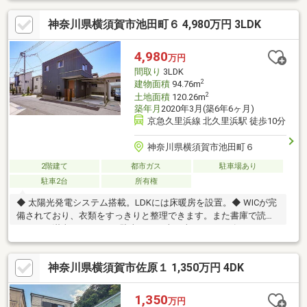
ースペース2台分、前面道路幅員6ｍ以上と駐車もしやすいです。
神奈川県横須賀市池田町６ 4,980万円 3LDK
〇売主負担負担にてハウスクリーニング実施予定
4,980
万円
間取り
3LDK
2
建物面積
94.76m
2
土地面積
120.26m
築年月
2020年3月(築6年6ヶ月)
京急久里浜線 北久里浜駅 徒歩10分
神奈川県横須賀市池田町６
2階建て
都市ガス
駐車場あり
駐車2台
所有権
◆ 太陽光発電システム搭載。LDKには床暖房を設置。◆ WICが完
備されており、衣類をすっきりと整理できます。また書庫で読書
タイムを満喫できます。※駐車できる車は車種やサイズによりま
す。現地でご確認ください。※カーポートの屋根は金融機関から
撤去を求められる可能性があります。※西側隣家との間に現状ブ
神奈川県横須賀市佐原１ 1,350万円 4DK
ロックフェンス等はありません。※中古物件につき、キズ。汚
れ、経年劣化等が見受けられます。予めご承知おきください。※
建物新築時の申請敷地面積は120.39㎡です。※太陽光発電名義変更
1,350
万円
を行政書士等に依頼して費用が発生する場合、その費用は買主の