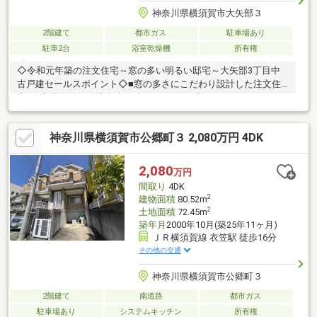
神奈川県横須賀市大矢部３
2階建て
都市ガス
駐車場あり
駐車2台
浴室乾燥機
所有権
◇令和元年築の注文住宅～窓の多い明るい邸宅～大矢部3丁目中
古戸建セールスポイント◇■窓の多さにこだわり設計した注文住
宅■令和元年築の築浅中古戸建■リビングの中にタタミスペースあ
り■お子様が喜ぶキャラクター付きクロスを使用している箇所あ
り■カースペース2台分あり（1台は小さめの軽のみ可）■おしゃれ
神奈川県横須賀市公郷町３ 2,080万円 4DK
なインナーバルコニー■2階洋室は勾配天井■SICやWICなど収納豊
富■お風呂にTVあり■インスペクション調査済み
2,080
万円
間取り
4DK
2
建物面積
80.52m
2
土地面積
72.45m
築年月
2000年10月(築25年11ヶ月)
ＪＲ横須賀線 衣笠駅 徒歩16分
その他の交通
神奈川県横須賀市公郷町３
2階建て
南道路
都市ガス
駐車場あり
システムキッチン
所有権