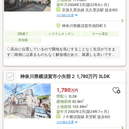
築年月
2004年3月(築22年6ヶ月)
京急久里浜線 北久里浜駅 徒歩8分
その他の交通
神奈川県横須賀市池田町５
2階建て
システムキッチン
オール電化
所有権
〇高台に位置しているので隣地を気にすることなく生活ができま
す〇南側には遮るものもなく解放感があり、風通しも良いです〇
居住用はもちろんですが、賃貸用にもおすすめです〇※駐車場は
ありません※物件までは階段を利用します※土砂災害特別警戒区域
に指定されています※
神奈川県横須賀市小矢部２ 1,780万円 3LDK
1,780
万円
間取り
3LDK
2
建物面積
82.8m
2
土地面積
103.49m
築年月
2002年2月(築24年7ヶ月)
ＪＲ横須賀線 衣笠駅 徒歩8分
その他の交通