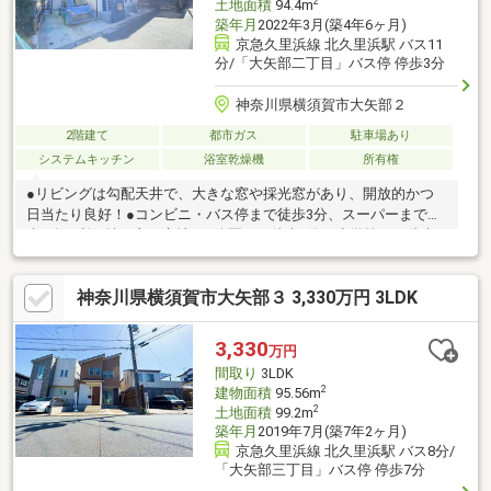
2
土地面積
94.4m
築年月
2022年3月(築4年6ヶ月)
京急久里浜線 北久里浜駅 バス11
分/「大矢部二丁目」バス停 停歩3分
神奈川県横須賀市大矢部２
2階建て
都市ガス
駐車場あり
システムキッチン
浴室乾燥機
所有権
●リビングは勾配天井で、大きな窓や採光窓があり、開放的かつ
日当たり良好！●コンビニ・バス停まで徒歩3分、スーパーまで徒
歩5分で利便性の良い立地！●公園まで徒歩1分、小学校まで徒歩9
分、中学校まで徒歩22分で子育て世代にオススメ！●各居室に収
納、リビングにはロフトもあり収納には困りません！●リビング
神奈川県横須賀市大矢部３ 3,330万円 3LDK
と水回りが同じフロアにあり、家事動線が楽々！
3,330
万円
間取り
3LDK
2
建物面積
95.56m
2
土地面積
99.2m
築年月
2019年7月(築7年2ヶ月)
京急久里浜線 北久里浜駅 バス8分/
「大矢部三丁目」バス停 停歩7分