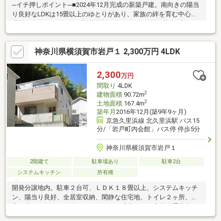
─イチ押しポイント─■2024年12月完成の新築戸建。南向きの陽当
り良好なLDKは15畳以上のゆとりがあり、家族の絆を育む中心の
場所となるでしょう。■土地面積157.31㎡の整形地。駐車3台が可
能なカースペースは、お車好きの方や来客時も便利にサポートし
ます。■南側道路に面した明るい南庭。ガーデニングや趣味の時
神奈川県横須賀市岩戸１ 2,300万円 4LDK
間を楽しむ、光溢れる健やかな暮らしが実現します。■全居室収
納のゆとりある4LDK。WICや床下収納など、たっぷり収納で住空
間をすっきり保てる設計が魅力です。「お家探し」「ご売却」は
2,300
万円
地域密着型不動産ハウスドゥ横須賀衣笠におまかせ下さい！
間取り
4LDK
2
建物面積
90.72m
2
土地面積
167.4m
築年月
2016年12月(築9年9ヶ月)
京急久里浜線 北久里浜駅 バス15
分/「岩戸町内会館」バス停 停歩5分
神奈川県横須賀市岩戸１
2階建て
駐車場あり
駐車2台
システムキッチン
所有権
開発分譲地内。駐車２台可、ＬＤＫ１８畳以上、システムキッチ
ン、陽当り良好、全居室収納、閑静な住宅地、トイレ２ヶ所、浴
室に窓、ＴＶモニタ付インターホン、緑豊かな住宅地、通風良
好、全居室フローリング