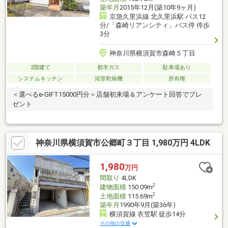
築年月
2015年12月(築10年9ヶ月)
京急久里浜線 北久里浜駅 バス12
分/「森崎リアンシティ」バス停 停歩
3分
神奈川県横須賀市森崎５丁目
2階建て
都市ガス
駐車場あり
システムキッチン
浴室乾燥機
所有権
＜選べるe-GIFT15000円分＞店舗初来場＆アンケート回答でプレ
ゼント
神奈川県横須賀市公郷町３丁目 1,980万円 4LDK
1,980
万円
間取り
4LDK
2
建物面積
150.09m
2
土地面積
115.69m
築年月
1990年9月(築36年)
横須賀線 衣笠駅 徒歩14分
その他の交通