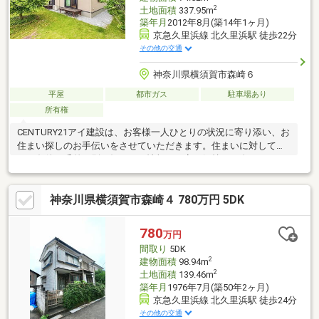
2
土地面積
337.95m
築年月
2012年8月(築14年1ヶ月)
京急久里浜線 北久里浜駅 徒歩22分
その他の交通
神奈川県横須賀市森崎６
平屋
都市ガス
駐車場あり
所有権
CENTURY21アイ建設は、お客様一人ひとりの状況に寄り添い、お
住まい探しのお手伝いをさせていただきます。住まいに対して求
める条件は千差万別。知りたい情報や不安な気持ちも人それぞ
れ。だからこそマニュアルではなく、お客様にあわせたオーダー
メイドのサポートを。物件探しからその先の新生活も、良き伴走
神奈川県横須賀市森崎４ 780万円 5DK
者として並走させていただきます。多少難しそうなご条件でも、
まずはご相談ください。グループ創業38年の経験とノウハウ・情
報量で、きっとお客様のご期待にお応えします。いちばん話しや
780
万円
すいいちばん分かりやすいいちばんワクワクする不動産ネットワ
間取り
5DK
ークへCENTURY21アイ建設
2
建物面積
98.94m
2
土地面積
139.46m
築年月
1976年7月(築50年2ヶ月)
京急久里浜線 北久里浜駅 徒歩24分
その他の交通