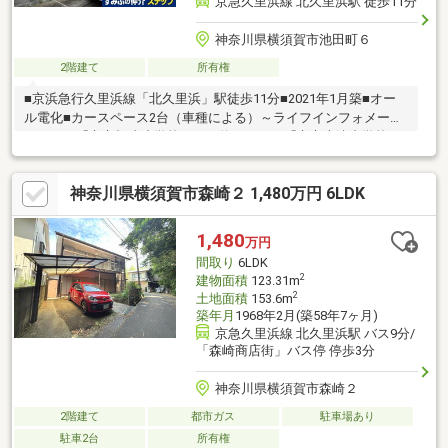
京急久里浜線 北久里浜駅 徒歩11分
神奈川県横須賀市池田町６
2階建て
所有権
■京浜急行久里浜線「北久里浜」駅徒歩11分■2021年1月築■オー
ル電化■カースペース2台（車種による）～ライフインフォメーシ
ョン～・「市立根岸小学校」まで約1610m・「市立大津中学校」
まで約1850m・「セブンイレブン京急ST北久里浜店」まで約
840m・「スーパーFuji北久里浜店」まで約1150m・「池田5丁目第
神奈川県横須賀市森崎２ 1,480万円 6LDK
2公園」まで約540m・「池田第3公園」まで約350m
1,480
万円
間取り
6LDK
2
建物面積
123.31m
2
土地面積
153.6m
築年月
1968年2月(築58年7ヶ月)
京急久里浜線 北久里浜駅 バス9分/
「森崎商店街」バス停 停歩3分
神奈川県横須賀市森崎２
2階建て
都市ガス
駐車場あり
駐車2台
所有権