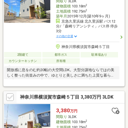
間取り
3LDK
2
建物面積
103.18m
2
土地面積
192.75m
築年月
2015年12月(築10年9ヶ月)
京急久里浜線 北久里浜駅 バス12
分/「森崎リアンシティ」バス停 停歩
3分
その他の交通
神奈川県横須賀市森崎５丁目
2階建て
都市ガス
駐車場あり
カウンターキッチン
所有権
開放感に息をのむ約20帖の大空間LDK。大型分譲地ならではの美
しく整った街並みの中で、ゆとりと美しさに満ちた上質な暮らし
を叶えませんか。丁寧に使われたワンオーナーの美邸です。
神奈川県横須賀市森崎５丁目 3,380万円 3LDK
3,380
万円
間取り
3LDK
2
建物面積
103.18m
2
土地面積
192.75m