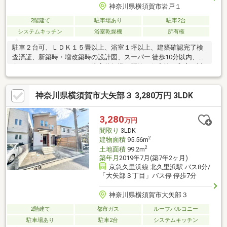
神奈川県横須賀市岩戸１
2階建て
駐車場あり
駐車2台
システムキッチン
浴室乾燥機
所有権
駐車２台可、ＬＤＫ１５畳以上、浴室１坪以上、建築確認完了検
査済証、新築時・増改築時の設計図、スーパー 徒歩10分以内、南
向き、システムキッチン、浴室乾燥機、閑静な住宅地、和室、対
面式キッチン、トイレ２ヶ所、２階建、南面バルコニー、複層ガ
ラス、浴室に窓、ＴＶモニタ付インターホン、開発分譲地内
神奈川県横須賀市大矢部３ 3,280万円 3LDK
3,280
万円
間取り
3LDK
2
建物面積
95.56m
2
土地面積
99.2m
築年月
2019年7月(築7年2ヶ月)
京急久里浜線 北久里浜駅 バス8分/
「大矢部３丁目」バス停 停歩7分
神奈川県横須賀市大矢部３
2階建て
都市ガス
ルーフバルコニー
駐車場あり
駐車2台
システムキッチン