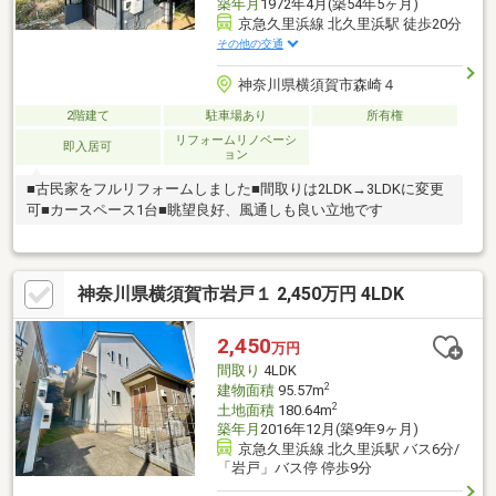
築年月
1972年4月(築54年5ヶ月)
京急久里浜線 北久里浜駅 徒歩20分
その他の交通
神奈川県横須賀市森崎４
2階建て
駐車場あり
所有権
リフォームリノベーシ
即入居可
ョン
■古民家をフルリフォームしました■間取りは2LDK→3LDKに変更
可■カースペース1台■眺望良好、風通しも良い立地です
神奈川県横須賀市岩戸１ 2,450万円 4LDK
2,450
万円
間取り
4LDK
2
建物面積
95.57m
2
土地面積
180.64m
築年月
2016年12月(築9年9ヶ月)
京急久里浜線 北久里浜駅 バス6分/
「岩戸」バス停 停歩9分