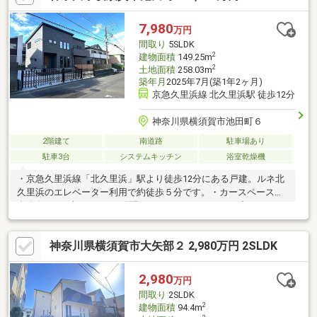
ターが使用すると、 「北久里浜」駅まで約徒歩5分です♪普段の
通勤も楽ちんです♪ （別途使用料および手続きが必要です）
7,980
万円
間取り
5SLDK
2
建物面積
149.25m
2
土地面積
258.03m
築年月
2025年7月(築1年2ヶ月)
京急久里浜線 北久里浜駅 徒歩12分
神奈川県横須賀市池田町６
2階建て
南道路
駐車場あり
駐車3台
システムキッチン
浴室乾燥機
・京急久里浜線「北久里浜」駅より徒歩12分にある戸建。ルネ北
久里浜のエレベーター利用で約徒歩５分です。・カースペース４
台分有り。※車種による・間取りは、ファミリータイプの
5SLDK。・家族のつながりを感じられる吹き抜けリビングは、約
26.5帖の大空間！・欲しい場所にしっかり収納があり快適な動線
神奈川県横須賀市大矢部２ 2,980万円 2SLDK
の住まいです！・池田町６丁目にお住まいの方は、北久里浜駅ま
ですぐに行けるルネ北久里浜のエレベーターが利用できます。
（月々の使用料、使用にあっての手続きが必要です。
2,980
万円
間取り
2SLDK
2
建物面積
94.4m