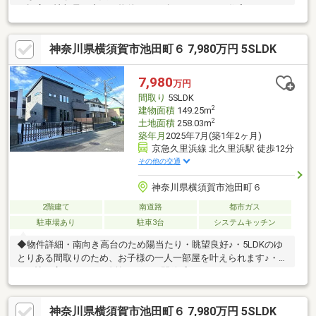
は幅広い情報量の中から物件のご紹介はもちろん、住宅ローンの
ご相談もお任せください。各お客様に合ったローンの一番良い組
み方ご提案致します。
神奈川県横須賀市池田町６ 7,980万円 5SLDK
7,980
万円
間取り
5SLDK
2
建物面積
149.25m
2
土地面積
258.03m
築年月
2025年7月(築1年2ヶ月)
京急久里浜線 北久里浜駅 徒歩12分
その他の交通
神奈川県横須賀市池田町６
2階建て
南道路
都市ガス
駐車場あり
駐車3台
システムキッチン
◆物件詳細・南向き高台のため陽当たり・眺望良好♪・5LDKのゆ
とりある間取りのため、お子様の一人一部屋を叶えられます♪・約
26.5帖の広々LDKには吹抜けがあり開放感があります♪・パントリ
ーやランドリールームがあり快適に生活できます♪・各居室にクロ
ーゼットはもちろん、別途ウォークインクローゼットがあります
神奈川県横須賀市池田町６ 7,980万円 5SLDK
♪・京急久里浜線「北久里浜」駅との道中でルネ久里浜のエレベー