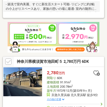
- 築浅で室内美麗、すぐに新生活スタート可能- リビングに約2帖
の小上がりスペースあり、家族の憩いの場に最適- 室内の随所にか
わいいキャラクタークロスを採用、遊び心あるデザイン- 近隣に商
業施設多数、日常の買い物も便利- スーパーやドラッグストアなど
生活利便施設が充実- 公園や教育施設も近く、子育て世帯に安心-
静かな住宅街で落ち着いた暮らしが可能
神奈川県横須賀市池田町５ 2,780万円 6DK
2,780
万円
間取り
6DK
2
建物面積
91.91m
2
土地面積
200.78m
築年月
1972年12月(築53年9ヶ月)
京急久里浜線 北久里浜駅 徒歩9分
その他の交通