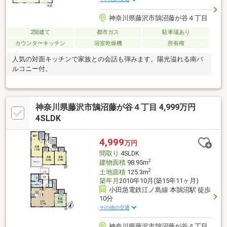
神奈川県藤沢市鵠沼藤が谷４丁目
2階建て
都市ガス
駐車場あり
カウンターキッチン
浴室乾燥機
所有権
人気の対面キッチンで家族との会話も弾みます。陽光溢れる南バ
ルコニー付。
神奈川県藤沢市鵠沼藤が谷４丁目 4,999万円
4SLDK
4,999
万円
間取り
4SLDK
2
建物面積
98.95m
2
土地面積
125.3m
築年月
2010年10月(築15年11ヶ月)
小田急電鉄江ノ島線 本鵠沼駅 徒歩
10分
その他の交通
神奈川県藤沢市鵠沼藤が谷４丁目