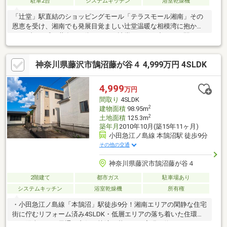
駐車2台
システムキッチン
浴室乾燥機
「辻堂」駅直結のショッピングモール「テラスモール湘南」その
恩恵を受け、湘南でも発展目覚ましい辻堂温暖な相模湾に抱かれ
るリゾート感の共存した街。そんな辻堂エリアの中でも、駅から
少し離れ海のほうへ…穏やかな引地川の遊歩道沿いから少し入っ
たのどかな雰囲気の住宅地。注文住宅を手掛けるエンケルヒュー
神奈川県藤沢市鵠沼藤が谷４ 4,999万円 4SLDK
ス施工の家が販売開始！『大きなウッドデッキのある家』インパ
クトのある杉板の外観。大きなウッドデッキに湘南らしさを感じ
ます。約４０の敷地には２台分のカースペース。休日には、友人
4,999
万円
を招いてウッドデッキでＢＢＱ…そんな光景が浮かぶような家注
間取り
4SLDK
文住宅をお考えの方にもご覧頂きたいです。
2
建物面積
98.95m
2
土地面積
125.3m
築年月
2010年10月(築15年11ヶ月)
小田急江ノ島線 本鵠沼駅 徒歩9分
その他の交通
神奈川県藤沢市鵠沼藤が谷４
2階建て
都市ガス
駐車場あり
システムキッチン
浴室乾燥機
所有権
・小田急江ノ島線「本鵠沼」駅徒歩9分！湘南エリアの閑静な住宅
街に佇むリフォーム済み4SLDK・低層エリアの落ち着いた住環境
で、陽当たり・風通し良好な快適な暮らしを実現・約125㎡のゆ