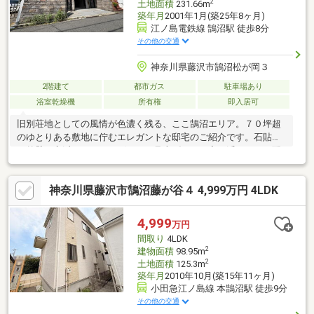
2
土地面積
231.66m
築年月
2001年1月(築25年8ヶ月)
江ノ島電鉄線 鵠沼駅 徒歩8分
その他の交通
神奈川県藤沢市鵠沼松が岡３
2階建て
都市ガス
駐車場あり
浴室乾燥機
所有権
即入居可
旧別荘地としての風情が色濃く残る、ここ鵠沼エリア。７０坪超
のゆとりある敷地に佇むエレガントな邸宅のご紹介です。石貼り
の外壁に立派なアイアンゲート。見上げると、宙に浮くように配
された植栽が彩りを添えています。フラット部分にはガレージが
あり、チョコレートのような木製扉の風合いも素敵ですね。階段
神奈川県藤沢市鵠沼藤が谷４ 4,999万円 4LDK
を数段上がって玄関があるので、お庭を含む１階部分は道路より
高くなっています。キッチンなど水周りのスペースはゆとりある
サイズで造られ、インテリアの一部のように美しくデザインされ
4,999
万円
ています。所々に配されたステンドグラスや照明など、光を気持
間取り
4LDK
ちよく感じさせてくれる豊かな設計が見所です。
2
建物面積
98.95m
2
土地面積
125.3m
築年月
2010年10月(築15年11ヶ月)
小田急江ノ島線 本鵠沼駅 徒歩9分
その他の交通