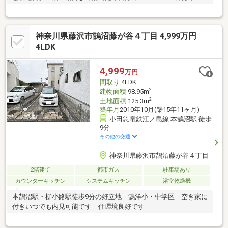
や納戸完備で収納豊富
神奈川県藤沢市鵠沼藤が谷４丁目 4,999万円
4LDK
4,999
万円
間取り
4LDK
2
建物面積
98.95m
2
土地面積
125.3m
築年月
2010年10月(築15年11ヶ月)
小田急電鉄江ノ島線 本鵠沼駅 徒歩
9分
その他の交通
神奈川県藤沢市鵠沼藤が谷４丁目
2階建て
都市ガス
駐車場あり
カウンターキッチン
システムキッチン
浴室乾燥機
本鵠沼駅・柳小路駅徒歩9分の好立地 鵠洋小・中学区 空き家に
付きいつでも内見可能です 住環境良好です