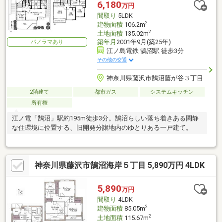
6,180
万円
間取り
5LDK
2
建物面積
106.2m
2
土地面積
135.02m
築年月
2001年9月(築25年)
パノラマあり
江ノ島電鉄 鵠沼駅 徒歩3分
その他の交通
神奈川県藤沢市鵠沼藤が谷３丁目
2階建て
都市ガス
システムキッチン
所有権
江ノ電「鵠沼」駅約195m徒歩3分。鵠沼らしい落ち着きある閑静
な住環境に位置する、旧開発分譲地内のゆとりある一戸建て。
神奈川県藤沢市鵠沼海岸５丁目 5,890万円 4LDK
5,890
万円
間取り
4LDK
2
建物面積
85.05m
2
土地面積
115.67m