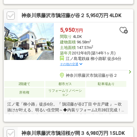
とりある敷地！開放的なお庭スペースは、お子様の遊び場やガー
デニング、家庭菜園にも最適・約15.1帖のLDKに加え、1階に居
神奈川県藤沢市鵠沼藤が谷２ 5,950万円 4LDK
室・水回りを配置した将来も安心の間取り・全居室収納＋納戸＋
床下収納付きで、豊富な収納力が魅力・隣家との距離にもゆとり
があり、プライバシー性にも配慮された住まい・スーパーや小・
5,950
万円
中学校が徒歩圏内。子育て世帯にもおすすめ・湘南の穏やかな街
間取り
4LDK
並みと利便性を兼ねた、家族が長く快適に暮らせる一邸
2
建物面積
96.58m
2
土地面積
147.57m
築年月
2012年8月(築14年1ヶ月)
江ノ島電鉄線 柳小路駅 徒歩6分
その他の交通
神奈川県藤沢市鵠沼藤が谷２
2階建て
都市ガス
駐車場あり
リフォームリノベーシ
所有権
ョン
江ノ電「柳小路」徒歩6分。『 鵠沼藤が谷2丁目 中古戸建 』～吹
抜けが叶える、明るい住空間～◆内装リフォーム2月28日完成！
室内ご見学可能◇吹抜けのある設計で、室内に光と開放感をもた
らします◆4LDK×土地147.57㎡（登記）／建物96.58㎡のゆとり◇
駐車場あり（お車利用のご家庭にも）◆玄関まわりは出入りしや
神奈川県藤沢市鵠沼桜が岡３ 6,980万円 1SLDK
すいスペース設計◇屋外水栓つき（外遊び・ガーデニング・洗車