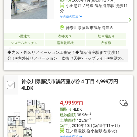
築年月
2006年7月(築20年2ヶ月)
小田急江ノ島線 鵠沼海岸駅 徒歩11
分
その他の交通
神奈川県藤沢市鵠沼海岸５
2階建て
都市ガス
駐車場あり
システムキッチン
浴室乾燥機
所有権
◆内装・外装リノベーション工事完了◆鵠沼海岸駅まで徒歩11
分！■内外装リノベーション 吹抜け天井×トップライト■生活の
幅が広がる庭付き住戸 ガーデニングなどの趣味にも使えます■
湘南海岸公園至近！ 海を感じる湘南らしい戸建て【リフォーム
内容】クロス貼替/建具交換/フロアタイル施工キッチン/ユニット
神奈川県藤沢市鵠沼藤が谷４丁目 4,999万円
バス/トイレ/洗面化粧台スイッチパネル/下足入れ/クリーニング
他【外装工事】屋根・外壁高圧洗浄/塗装（雨樋・門塀含む）バル
4LDK
コニー床トップコート施工/南側サッシ交換
4,999
万円
間取り
4LDK
2
建物面積
98.95m
2
土地面積
125.3m
築年月
2010年10月(築15年11ヶ月)
江ノ島電鉄 柳小路駅 徒歩9分
その他の交通