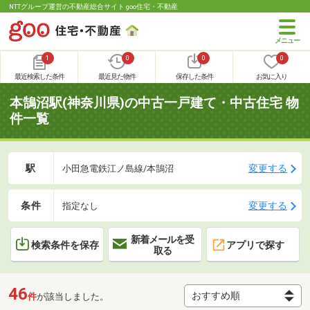
NTTグループ運営の不動産総合サイト goo住宅・不動産
1
0
0
0
最近検索した条件
最近見た物件
保存した条件
お気に入り
本鵠沼駅(神奈川県)の中古一戸建て・中古住宅 物
件一覧
駅
変更する
小田急電鉄江ノ島線/本鵠沼
条件
変更する
指定なし
新着メールを受
検索条件を保存
アプリで探す
取る
46
件
が該当しました。