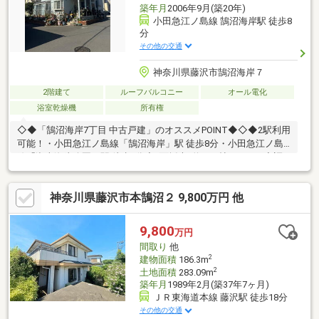
築年月
2006年9月(築20年)
小田急江ノ島線 鵠沼海岸駅 徒歩8
分
その他の交通
神奈川県藤沢市鵠沼海岸７
2階建て
ルーフバルコニー
オール電化
浴室乾燥機
所有権
◇◆「鵠沼海岸7丁目 中古戸建」のオススメPOINT◆◇◆2駅利用
可能！・小田急江ノ島線「鵠沼海岸」駅 徒歩8分・小田急江ノ島
線「湘南海岸公園」駅 徒歩5分◆3面採光×約14.2帖のLDK！◆調
理後のお掃除も簡単なIHクッキングヒーター搭載◆約4帖の広々と
したWICをはじめ豊富な収納も魅力◎◆各階にトイレがあるの
神奈川県藤沢市本鵠沼２ 9,800万円 他
で、朝の忙しい時間もスムーズに準備できます◆ルーフバルコニ
ーでプライベートなひと時を◆周辺環境・藤沢市立鵠南小学校 徒
歩14分（約1080m）・藤沢市立湘洋中学校 徒歩18分（約
9,800
万円
1440m）・FUJIスーパー鵠沼店 徒歩8分（約630m）
間取り
他
2
建物面積
186.3m
2
土地面積
283.09m
築年月
1989年2月(築37年7ヶ月)
ＪＲ東海道本線 藤沢駅 徒歩18分
その他の交通