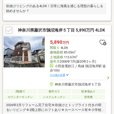
吹抜けリビングのある4LDK！日常に海風を感じる理想の暮らしを
始めませんか？
神奈川県藤沢市鵠沼海岸５丁目 5,890万円 4LDK
5,890
万円
間取り
4LDK
2
建物面積
85.05m
2
土地面積
115.67m
築年月
2006年7月(築20年2ヶ月)
小田急電鉄江ノ島線 鵠沼海岸駅 徒
歩10分
その他の交通
神奈川県藤沢市鵠沼海岸５丁目
2階建て
都市ガス
駐車場あり
カウンターキッチン
システムキッチン
所有権
2026年2月リフォーム完了住宅☆吹抜けとトップライト付きの明
るいリビング☆2階上部にロフトあり☆カースペース有☆小学校