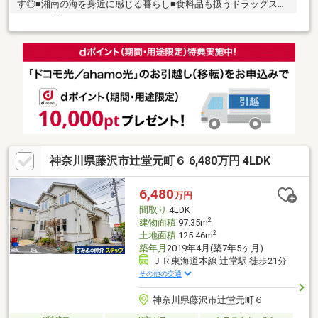
す◎■湘南の海を身近に感じる暮らし■食料品も扱うドラッグスト
アがすぐ近くにございます。
神奈川県藤沢市辻堂元町６ 6,480万円 4LDK
6,480
万円
間取り
4LDK
2
建物面積
97.35m
2
土地面積
125.46m
築年月
2019年4月(築7年5ヶ月)
ＪＲ東海道本線 辻堂駅 徒歩21分
その他の交通
神奈川県藤沢市辻堂元町６