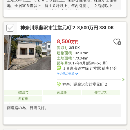
土地50坪以上、ＬＤＫ１８畳以上、閑静な住宅地、緑豊かな住宅
地、全居室６畳以上、庭１０坪以上、年内引渡可、２沿線以上利
用可、スーパー 徒歩10分以内、市街地が近い、システムキッチ
ン、浴室乾燥機、陽当り良好、全居室収納、総合病院 徒歩10分以
内、和室、整形地、庭、シャワー付洗面化粧台、対面式キッチ
神奈川県藤沢市辻堂元町２ 8,500万円 3SLDK
ン、セキュリティ充実、ワイドバルコニー、トイレ２ヶ所、浴室
１坪以上、２階建、２面以上バルコニー、南面バルコニー、複層
ガラス、全室南向き、温水洗浄便座、南庭、床下収納、浴室に
8,500
万円
窓、吹抜け、ＴＶモニタ付インターホン、通風良好、パントリー
間取り
3SLDK
（食器・食品の収納庫）、ウォークインクローゼット、ＩＨクッ
2
建物面積
132.07m
キングヒーター、シューズ
2
土地面積
173.34m
築年月
2017年3月(築9年6ヶ月)
ＪＲ東海道本線 辻堂駅 徒歩14分
その他の交通
神奈川県藤沢市辻堂元町２
2階建て
南道路
都市ガス
所有権
南道路の為、日照良好。