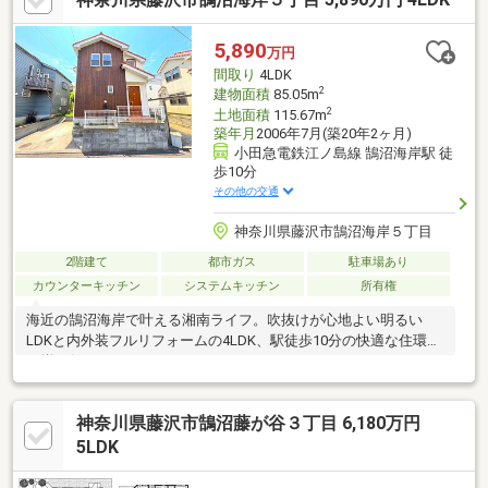
5,890
万円
間取り
4LDK
2
建物面積
85.05m
2
土地面積
115.67m
築年月
2006年7月(築20年2ヶ月)
小田急電鉄江ノ島線 鵠沼海岸駅 徒
歩10分
その他の交通
神奈川県藤沢市鵠沼海岸５丁目
2階建て
都市ガス
駐車場あり
カウンターキッチン
システムキッチン
所有権
海近の鵠沼海岸で叶える湘南ライフ。吹抜けが心地よい明るい
LDKと内外装フルリフォームの4LDK、駅徒歩10分の快適な住環境
が揃う住まい。
神奈川県藤沢市鵠沼藤が谷３丁目 6,180万円
5LDK