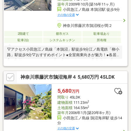
築年月
2009年10月(築16年11ヶ月)
小田急江ノ島線 本鵠沼駅 徒歩9分
その他の交通
神奈川県藤沢市鵠沼桜が岡２
2階建て
都市ガス
駐車場あり
駐車2台
システムキッチン
所有権
▽アクセス小田急江ノ島線「本鵠沼」駅徒歩9分江ノ島電鉄「柳小
路」駅徒歩9分▽おすすめポイント●全室南東向きが魅力！●各居
室に収納スペースあり！●2階に水回りがまとまり家事動線が考え
られています！●LDKは2面採光になり快適な空間！●24時間換気
システム・オートバス・浄水器・TVモニター付きインターフォン
神奈川県藤沢市鵠沼海岸４ 5,680万円 4SLDK
付き！●駐車2台可能！（車種による）●2階建て4LDKの暮らしや
すいお住まいで充実の間取り！●徒歩10分以内にスーパー・ドラ
ッグストア・小学校・中学校が揃う！─── リストはお住まい探し
5,680
万円
のお悩み、ご不安をサポート。・物件の詳細はお気軽にお問い合
間取り
4SLDK
わせください！
2
建物面積
111.23m
2
土地面積
164.55m
築年月
2006年1月(築20年8ヶ月)
小田急江ノ島線 鵠沼海岸駅 徒歩14
分
その他の交通