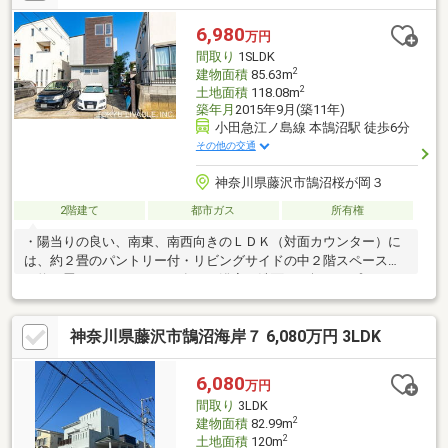
など多用途）TERASSでは、物件の良い点だけでなく「気になる
点」も現地で一緒に確認し、納得感ある判断材料まで整理してご
6,980
万円
案内します。
間取り
1SLDK
2
建物面積
85.63m
2
土地面積
118.08m
築年月
2015年9月(築11年)
小田急江ノ島線 本鵠沼駅 徒歩6分
その他の交通
神奈川県藤沢市鵠沼桜が岡３
2階建て
都市ガス
所有権
・陽当りの良い、南東、南西向きのＬＤＫ（対面カウンター）に
は、約２畳のパントリー付・リビングサイドの中２階スペースに
は約２畳のワークスペース有り・浴室、洗面は１坪タイプ・シュ
ーズインクローゼット有り、靴、小物の収納に便利・トイレ２ヶ
所有り・ルーフバルコニーからは、江ノ島、鵠沼の松林、富士山
神奈川県藤沢市鵠沼海岸７ 6,080万円 3LDK
を眺望・駐車スペース２台、バイク、駐輪スペース有り、江ノ
島、鵠沼海岸へのアクセスも楽しみです！《周辺環境・立地条
件》・第一種低層住居専用地域、鵠沼風致地区内のため、周辺は
6,080
万円
緑豊かな住宅街となっています。《道路・方位等》・前面道路
間取り
3LDK
は、通り抜けの出来ないゆとりある幅員4.2mの道路です。
2
建物面積
82.99m
2
土地面積
120m