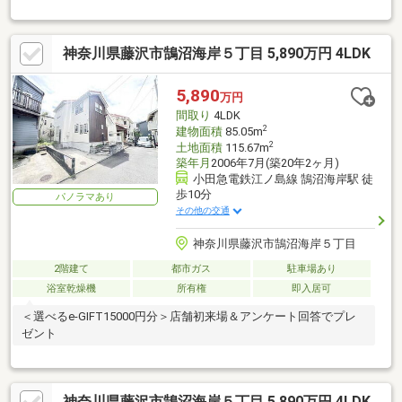
徒歩約3分☆
神奈川県藤沢市鵠沼海岸５丁目 5,890万円 4LDK
5,890
万円
間取り
4LDK
2
建物面積
85.05m
2
土地面積
115.67m
築年月
2006年7月(築20年2ヶ月)
小田急電鉄江ノ島線 鵠沼海岸駅 徒
歩10分
パノラマあり
その他の交通
神奈川県藤沢市鵠沼海岸５丁目
2階建て
都市ガス
駐車場あり
浴室乾燥機
所有権
即入居可
＜選べるe-GIFT15000円分＞店舗初来場＆アンケート回答でプレ
ゼント
神奈川県藤沢市鵠沼海岸５丁目 5,890万円 4LDK