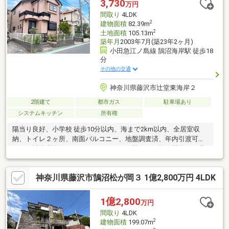
3,730
万円
階には3つの居室と納戸スペース2つの居室にはWICが完備、メイ
間取り
4LDK
ンのベッドルーム10帖
2
建物面積
82.39m
2
土地面積
105.13m
築年月
2003年7月(築23年2ヶ月)
小田急江ノ島線 鵠沼海岸駅 徒歩18
分
その他の交通
神奈川県藤沢市辻堂東海岸２
2階建て
都市ガス
駐車場あり
システムキッチン
所有権
陽当り良好、小学校 徒歩10分以内、海まで2km以内、全居室収
納、トイレ２ヶ所、南面バルコニー、地盤調査済、年内引渡可、
２沿線以上利用可、システムキッチン、駅まで平坦、閑静な住宅
地、整形地、シャワー付洗面化粧台、ワイドバルコニー、浴室１
坪以上、２階建、オートバス、温水洗浄便座、南庭、床下収納、
神奈川県藤沢市鵠沼松が岡３ 1億2,800万円 4LDK
浴室に窓、ＴＶモニタ付インターホン、通風良好、南西向き、全
居室６畳以上、全居室複層ガラスか複層サッシ、都市ガス、平坦
地、屋根裏収納、浄水器
1億2,800
万円
間取り
4LDK
2
建物面積
199.07m