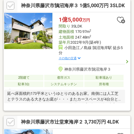
神奈川県藤沢市鵠沼海岸３ 1億5,000万円 3SLDK
1億5,000
万円
間取り
3SLDK
2
建物面積
170.97m
2
土地面積
247.48m
築年月
2022年9月(築4年)
小田急江ノ島線 鵠沼海岸駅 徒歩5
分
その他の交通
神奈川県藤沢市鵠沼海岸３
2階建て
都市ガス
駐車場あり
駐車3台
システムキッチン
所有権
延べ床面積約173平米というゆとりのあるお家。南側には人工芝
とテラスのある大きなお庭が・・・またカースペースが4台分とい
う、なかなか出会うことのできない物件。令和4年9月築の大和ハ
ウス施工の建物で室内もこだわりが詰まっています。間取りは
【３SLDK＋畳スペース＋書斎＋ランドリールーム】1階には約20
神奈川県藤沢市辻堂東海岸２ 3,730万円 4LDK
帖のLDKと畳スペース3帖＋書斎＋ランドリールーム収納のたくさ
んある大きなアイランドキッチン、畳スペースには掘りごたつも
完備1階のフロアはほぼすべての床に床暖房が完備されています2