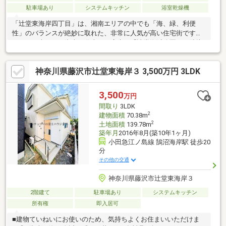
駐車場あり
システムキッチン
浴室乾燥機
「辻堂東海岸四丁目」は、湘南エリアの中でも「海、緑、利便
性」のバランスが絶妙に取れた、非常に人気が高い住宅街です。
四丁目の南側は、湘南を代表する広大な「辻堂海浜公園」に隣接
しています。すぐに辻堂海岸（砂浜）に出られるため、サーフィ
ンやSUPなどのマリンスポーツが日常の一部になります。外にシ
神奈川県藤沢市辻堂東海岸３ 3,500万円 3LDK
ャワーがついた家や、サーフボード置き場を持つ住宅が多いのも
特徴です。また大部分が、建物の高さや用途が厳しく制限された
「第一種低層住居専用地域」に指定されています。高層マンショ
3,500
万円
ンや派手な商業ビルがなく、2階建てを中心とした一戸建てがメイ
間取り
3LDK
ンの落ち着いた住宅街です。
2
建物面積
70.38m
2
土地面積
139.78m
築年月
2016年8月(築10年1ヶ月)
小田急江ノ島線 鵠沼海岸駅 徒歩20
分
その他の交通
神奈川県藤沢市辻堂東海岸３
2階建て
駐車場あり
システムキッチン
所有権
即入居可
■建物ていねいにお使いのため、気持ちよくお住まいいただけま