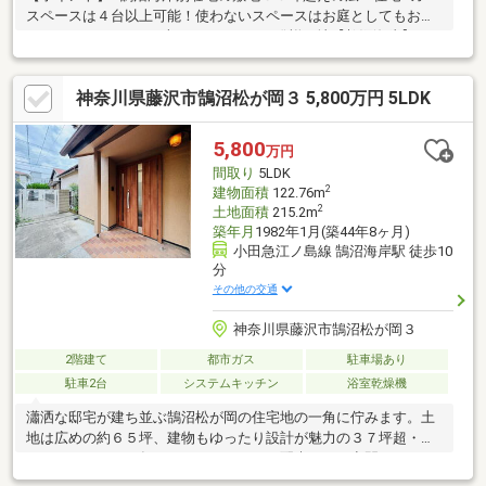
スペースは４台以上可能！使わないスペースはお庭としてもお使
いいただけます。■日本でのサーフィン発祥の地【鵠沼海岸】ま
で徒歩１０分！■広々としてお庭で、BBQも可能■セカンドハウス
としてもご検討頂けます■RC造の建物４２坪越え！広くてきれい
神奈川県藤沢市鵠沼松が岡３ 5,800万円 5LDK
な室内です。■鵠沼海岸駅まで徒歩４分。住環境も充実してお
り、子育てにも良い立地
5,800
万円
間取り
5LDK
2
建物面積
122.76m
2
土地面積
215.2m
築年月
1982年1月(築44年8ヶ月)
小田急江ノ島線 鵠沼海岸駅 徒歩10
分
その他の交通
神奈川県藤沢市鵠沼松が岡３
2階建て
都市ガス
駐車場あり
駐車2台
システムキッチン
浴室乾燥機
瀟洒な邸宅が建ち並ぶ鵠沼松が岡の住宅地の一角に佇みます。土
地は広めの約６５坪、建物もゆったり設計が魅力の３７坪超・５
ＬＤＫ。２０１８年にはバリアフリーに配慮された空間にリノベ
を実施し水廻り交換の他、ホームエレベーターも設置。そして２