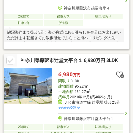
神奈川県藤沢市鵠沼海岸４
2階建て
都市ガス
駐車場あり
駐車2台
所有権
鵠沼海岸まで徒歩5分！海が身近にある暮らしを存分にお楽しみい
ただけます朝起きてお散歩感覚でふらっと海へ！リビングの先に
広がるお庭でほっと一息湘南らしい暮らしを存分に楽しめます約
50坪近いゆとりある敷地に建物面積は33坪の4LDKと間取りも充実
カースペースは2台分確保しており来客時にも安心空室のため内覧
神奈川県藤沢市辻堂太平台１ 6,980万円 3LDK
随時受付しておりますお気軽にお問い合わせ下さいませ！！
6,980
万円
間取り
3LDK
2
建物面積
95.22m
2
土地面積
131.27m
築年月
2021年12月(築4年9ヶ月)
ＪＲ東海道本線 辻堂駅 徒歩25分
その他の交通
神奈川県藤沢市辻堂太平台１
2階建て
都市ガス
駐車場あり