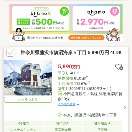
神奈川県藤沢市鵠沼海岸５丁目 5,890万円 4LDK
5,890
万円
間取り
4LDK
2
建物面積
85.05m
2
土地面積
115.67m
築年月
2006年7月(築20年2ヶ月)
小田急電鉄江ノ島線 鵠沼海岸駅 徒
歩10分
パノラマあり
その他の交通
神奈川県藤沢市鵠沼海岸５丁目
2階建て
都市ガス
駐車場あり
システムキッチン
浴室乾燥機
所有権