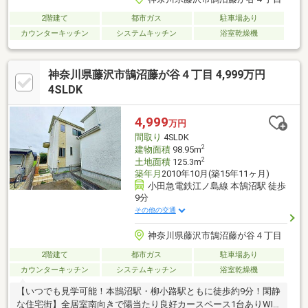
2階建て
都市ガス
駐車場あり
カウンターキッチン
システムキッチン
浴室乾燥機
神奈川県藤沢市鵠沼藤が谷４丁目 4,999万円
4SLDK
4,999
万円
間取り
4SLDK
2
建物面積
98.95m
2
土地面積
125.3m
築年月
2010年10月(築15年11ヶ月)
小田急電鉄江ノ島線 本鵠沼駅 徒歩
9分
その他の交通
神奈川県藤沢市鵠沼藤が谷４丁目
2階建て
都市ガス
駐車場あり
カウンターキッチン
システムキッチン
浴室乾燥機
【いつでも見学可能！本鵠沼駅・柳小路駅ともに徒歩約9分！閑静
な住宅街】全居室南向きで陽当たり良好カースペース1台ありWIC