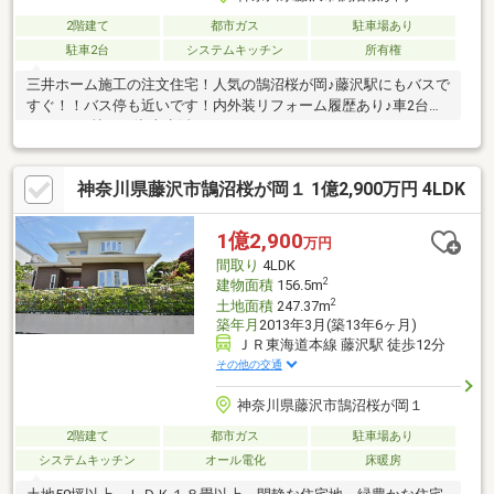
2階建て
都市ガス
駐車場あり
駐車2台
システムキッチン
所有権
三井ホーム施工の注文住宅！人気の鵠沼桜が岡♪藤沢駅にもバスで
すぐ！！バス停も近いです！内外装リフォーム履歴あり♪車2台停
めれます♪憧れの湘南生活してみませんか？
神奈川県藤沢市鵠沼桜が岡１ 1億2,900万円 4LDK
1億2,900
万円
間取り
4LDK
2
建物面積
156.5m
2
土地面積
247.37m
築年月
2013年3月(築13年6ヶ月)
ＪＲ東海道本線 藤沢駅 徒歩12分
その他の交通
神奈川県藤沢市鵠沼桜が岡１
2階建て
都市ガス
駐車場あり
システムキッチン
オール電化
床暖房