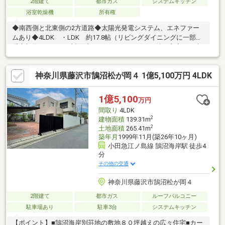
2階建て
都市ガス
システムキッチン
浴室乾燥機
所有権
◆南西側と北東側の2方道路◆太陽光発電システム、エネファー
ムあり◆4LDK ・LDK 約17.8帖（リビングダイニングに一部床
暖房部分あり） ・対面式キッチン ・リビング隣に和室 ・水
回りを1階にまとめた間取りです ・1616サイズのバスルー
ム ・1階、2階にトイレあり◆収納充実 ・シューズインクロー
神奈川県藤沢市鵠沼松が岡４ 1億5,100万円 4LDK
ゼット ・小屋裏収納（約6.6帖） ・階段下収納 ・キッチンパ
ントリー ・納戸収納（約2.5帖） ・全居室収納付（ウォークイ
ンクローゼット1カ所あり）
1億5,100
万円
間取り
4LDK
2
建物面積
139.31m
2
土地面積
265.41m
築年月
1999年11月(築26年10ヶ月)
小田急江ノ島線 鵠沼海岸駅 徒歩4
分
その他の交通
神奈川県藤沢市鵠沼松が岡４
2階建て
都市ガス
ルーフバルコニー
駐車場あり
駐車3台
システムキッチン
【ポイント】■鵠沼海岸別荘地の敷地８０坪越えの広々住宅■カー