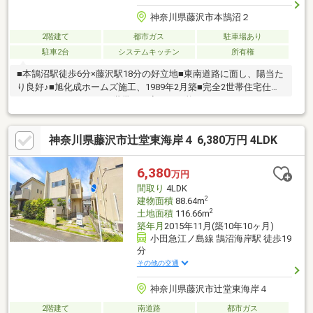
神奈川県藤沢市本鵠沼２
2階建て
都市ガス
駐車場あり
駐車2台
システムキッチン
所有権
■本鵠沼駅徒歩6分×藤沢駅18分の好立地■東南道路に面し、陽当た
り良好♪■旭化成ホームズ施工、1989年2月築■完全2世帯住宅仕様
ですがリフォームにて1世帯への変更も可能です。■ライフスタイ
ルに合わせたリフォームプランもご提案可能です。■車好きの方
にも嬉しい、並列2台駐車可能なガレージ付き！■鵠沼小学校まで
神奈川県藤沢市辻堂東海岸４ 6,380万円 4LDK
徒歩6分×鵠沼中学校まで徒歩7分♪■鵠沼の閑静な高台、ハザード
エリア外の安心の住環境。
6,380
万円
間取り
4LDK
2
建物面積
88.64m
2
土地面積
116.66m
築年月
2015年11月(築10年10ヶ月)
小田急江ノ島線 鵠沼海岸駅 徒歩19
分
その他の交通
神奈川県藤沢市辻堂東海岸４
2階建て
南道路
都市ガス