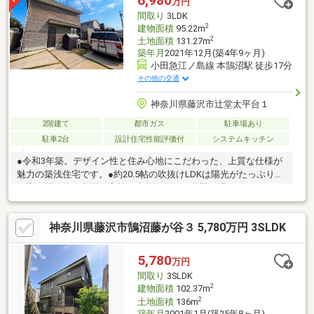
6,980
万円
可能！全居室収納付きで主寝室には、新築オプションで拡張した
間取り
3LDK
WICや床下収納と収納力も抜群です。
2
建物面積
95.22m
2
土地面積
131.27m
築年月
2021年12月(築4年9ヶ月)
小田急江ノ島線 本鵠沼駅 徒歩17分
その他の交通
神奈川県藤沢市辻堂太平台１
2階建て
都市ガス
駐車場あり
駐車2台
設計住宅性能評価付
システムキッチン
●令和3年築。デザイン性と住み心地にこだわった、上質な仕様が
魅力の築浅住宅です。●約20.5帖の吹抜けLDKは陽光がたっぷり差
し込む開放的な空間。家族が自然と集まる団欒の場になります。
●造作アイランドキッチンとウッドデッキを採用。料理や食事、
お子様との時間、毎日の暮らしを彩ります。●広々とした玄関土
神奈川県藤沢市鵠沼藤が谷３ 5,780万円 3SLDK
間にはペレットストーブを設置。やさしい暖かさが、冬の暮らし
に癒しとくつろぎをもたらします。●漆喰壁や無垢材などの天然
素材を採用。住むほどに風合いが増し、経年変化と愛着を育てら
5,780
万円
れる住まいです。●駐車2台・住宅性能評価取得。デザイン性・性
間取り
3SLDK
能・住環境のバランスに優れ、永く安心して暮らせます。
2
建物面積
102.37m
2
土地面積
136m
築年月
2001年1月(築25年8ヶ月)