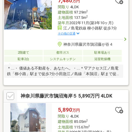
7,480
万円
間取り
4LDK
2
建物面積
97.29m
2
土地面積
137.5m
築年月
2022年11月(築3年10ヶ月)
江ノ島電鉄線 柳小路駅 徒歩7分
その他の交通
神奈川県藤沢市鵠沼藤が谷４
2階建て
都市ガス
駐車場あり
駐車2台
システムキッチン
浴室乾燥機
＊‥‥・ 価値ある不動産を、あなたへ。・‥‥＊▽アクセス江ノ島電
鉄「柳小路」駅まで徒歩7分小田急江ノ島線「本鵠沼」駅まで徒歩
11分JR東海道線・湘南新宿ライン「藤沢」駅まで徒歩20分▽おす
すめポイント●土地面積137.50㎡、駐車２台可能です！●LDKは対
面キッチン・リビング階段仕様で開放感あり！●4部屋の居室は収
神奈川県藤沢市鵠沼海岸５ 5,890万円 4LDK
納スペースあり！●1階に水回りがまとまり家事動線が考えられて
いる間取り！●海岸まで自転車で約8分！●コンビニ・スーパーま
で徒歩10分以内！─── リストはお住まい探しのお悩み、ご不安を
5,890
万円
サポート。・物件の詳細はお気軽にお問い合わせください！
間取り
4LDK
2
建物面積
85.05m
2
土地面積
115.67m