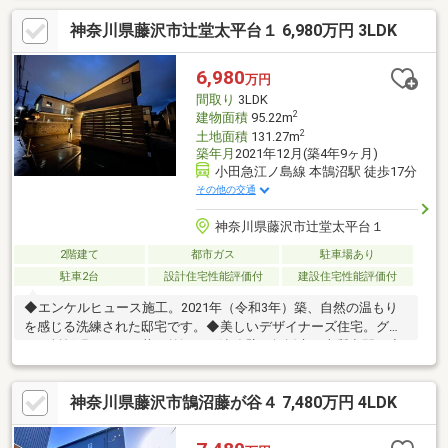
０２４年には新たに床と壁、天井を一新しました。とても閑静な
神奈川県藤沢市辻堂太平台１ 6,980万円 3LDK
住環境ながら学校も近く、駅へも平坦で３駅アクセス可能と子育
てにも適し暮らしやすい条件が整います。２世帯住宅としてもご
検討いただけます。また空家につきいつでもご見学可能ですので
6,980
万円
お気軽にお問い合わせください。
間取り
3LDK
2
建物面積
95.22m
2
土地面積
131.27m
築年月
2021年12月(築4年9ヶ月)
小田急江ノ島線 本鵠沼駅 徒歩17分
その他の交通
神奈川県藤沢市辻堂太平台１
2階建て
都市ガス
駐車場あり
駐車2台
設計住宅性能評価付
建設住宅性能評価付
◆エンケルヒュース施工。2021年（令和3年）築、自然の温もり
を感じる洗練された邸宅です。◆美しいデザイナーズ住宅。グレ
ーの杉板張りが目を惹く外観と、漆喰壁・無垢床の上質空間。◆
遊び心ある開放的な間取り。20.5帖のLDK、3.9帖の遊び心ある中2
階はワークスペースとしても◎◆こだわりが詰まった造作アイラ
神奈川県藤沢市鵠沼藤が谷４ 7,480万円 4LDK
ンドキッチンや造作洗面台を完備。◆リビングと繋がるウッドデ
ッキ、2台分のカースペースあり！◆湘南T-SITE、辻堂小学校、
八部公園など徒歩10分圏内に揃う好立地。