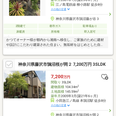
江ノ島電鉄線 柳小路駅 徒歩8分
その他の交通
神奈川県藤沢市鵠沼藤が谷３
2階建て
都市ガス
駐車場あり
床暖房
所有権
即入居可
かつてオーナー様が都内から湘南へ移住し、ご家族のために建材
や設計にこだわり建築された住まい。無垢材をはじめとした自然
素材ならではの質感や、年月を経ることで深まる木の風合いは、
近年の住宅ではなかなか味わえない魅力です。第一種低層住居専
用地域の落ち着いた街並みの中で、穏やかな湘南暮らしを実現で
神奈川県藤沢市鵠沼桜が岡２ 7,200万円 3SLDK
きます。江ノ電「柳小路」駅徒歩8分、小田急江ノ島線「本鵠沼」
駅徒歩11分と交通利便性にも恵まれ、藤沢駅も利用可能。海や緑
を身近に感じながら、日常の利便性も享受できる魅力的なロケー
7,200
万円
ションです。大切に住み継がれてきたこの家を、これからも愛着
間取り
3SLDK
を持って育てていただける方へ。
2
建物面積
104.34m
2
土地面積
145.59m
築年月
2005年3月(築21年6ヶ月)
小田急江ノ島線 本鵠沼駅 徒歩8分
その他の交通
神奈川県藤沢市鵠沼桜が岡２