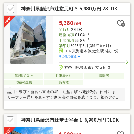
神奈川県藤沢市辻堂元町３ 5,380万円 2SLDK
5,380
万円
間取り
2SLDK
2
建物面積
81.04m
2
土地面積
55.82m
築年月
2023年3月(築3年6ヶ月)
ＪＲ東海道本線 辻堂駅 徒歩7分
その他の交通
神奈川県藤沢市辻堂元町３
3階建て以上
駐車場あり
床暖房
浴室乾燥機
所有権
品川・東京・新宿へ直通のJR「辻堂」駅へ徒歩7分。休日には、
サーファー通りを真っすぐ進み海や自然を感じつつ、都心アクセ
スと生活利便性が揃う子育てしやすい住環境が魅力です！テラス
モール湘南やLuz湘南辻堂で日常の買い物から休日のお出かけま
で完結。徳洲会病院やスーパー、保育園も徒歩圏内で、小学校ま
神奈川県藤沢市辻堂太平台１ 6,980万円 3LDK
での通学路は車通りも少なく、5分と親御さんも安心です。ご夫婦
や3人ご家族に最適な2LDK+S。納戸（S）は、リモートワーク用
の「書斎」や「子供部屋」、大容量の「収納」など多目的に活用