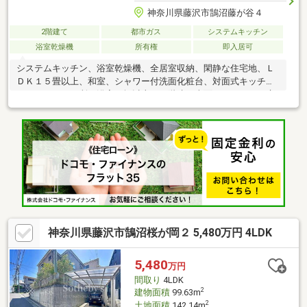
神奈川県藤沢市鵠沼藤が谷４
2階建て
都市ガス
システムキッチン
浴室乾燥機
所有権
即入居可
システムキッチン、浴室乾燥機、全居室収納、閑静な住宅地、Ｌ
ＤＫ１５畳以上、和室、シャワー付洗面化粧台、対面式キッチ
ン、トイレ２ヶ所、浴室１坪以上、２階建、南面バルコニー、床
下収納、浴室に窓、ＴＶモニタ付インターホン、通風良好、ウォ
ークインクローゼット、リビング階段、全居室複層ガラスか複層
サッシ、都市ガス、納戸、食器洗乾燥機、周辺交通量少なめ
神奈川県藤沢市鵠沼桜が岡２ 5,480万円 4LDK
5,480
万円
間取り
4LDK
2
建物面積
99.63m
2
土地面積
142.14m