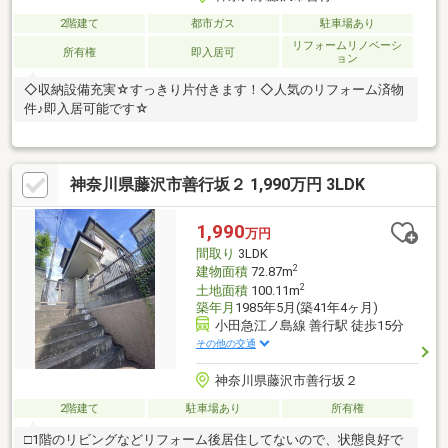
2階建て
都市ガス
駐車場あり
リフォームリノベーシ
所有権
即入居可
ョン
◇収納設備充実☆すっきり片付きます！◇人気のリフォーム済物
件♪即入居可能です☆
神奈川県藤沢市善行坂２ 1,990万円 3LDK
1,990
万円
間取り
3LDK
2
建物面積
72.87m
2
土地面積
100.11m
築年月
1985年5月(築41年4ヶ月)
小田急江ノ島線 善行駅 徒歩15分
その他の交通
神奈川県藤沢市善行坂２
2階建て
駐車場あり
所有権
□1階のリビングなどリフォーム後居住してないので、状態良好で