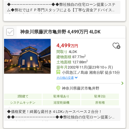
◆――――――――――――――◆◆弊社独自の住宅ローン提案システ
ム◆弊社ではＦＰ専門スタッフによる【丁寧な資金アドバイス】
【ＦＰ提案書の作成】を随時行っております。意外に知らないお
客様が多い【定年時の住宅ローン残高】【住宅購入者だけが加入
できる無料の生命保険】【１３年間もらえる、国からの特別ボー
神奈川県藤沢市亀井野 4,499万円 4LDK
ナス】これから多くなる【教育費】住宅を買った後から始まる
【住宅ローン返済】６５歳以上から必要になる【老後の費用負
担】住宅探しの【このタイミング】で不安な部分を明確にしてい
4,499
万円
きませんか？？◆――――――――――――――◆
間取り
4LDK
2
建物面積
87.77m
2
土地面積
127.88m
築年月
2002年11月(築23年10ヶ月)
小田急江ノ島線 湘南台駅 徒歩15分
その他の交通
神奈川県藤沢市亀井野
2階建て
駐車場あり
駐車2台
システムキッチン
浴室乾燥機
所有権
◆価格変更！綺麗な庭付き４LDK♪カースペース２台分！
◆◆――――――――――――――◆◆弊社独自の住宅ローン提案シス
テム◆弊社ではＦＰ専門スタッフによる【丁寧な資金アドバイ
ス】【ＦＰ提案書の作成】を随時行っております。意外に知らな