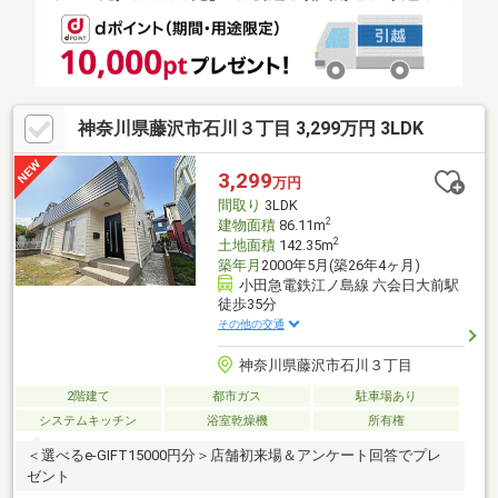
ライン相談OK／しつこい営業一切なし。まずはお気軽にご相談く
ださい。
神奈川県藤沢市石川３丁目 3,299万円 3LDK
3,299
万円
間取り
3LDK
2
建物面積
86.11m
2
土地面積
142.35m
築年月
2000年5月(築26年4ヶ月)
小田急電鉄江ノ島線 六会日大前駅
徒歩35分
その他の交通
神奈川県藤沢市石川３丁目
2階建て
都市ガス
駐車場あり
システムキッチン
浴室乾燥機
所有権
＜選べるe-GIFT15000円分＞店舗初来場＆アンケート回答でプレ
ゼント