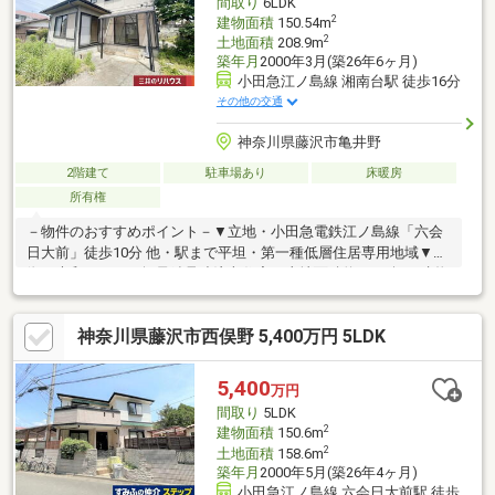
間取り
6LDK
2
建物面積
150.54m
2
土地面積
208.9m
築年月
2000年3月(築26年6ヶ月)
小田急江ノ島線 湘南台駅 徒歩16分
その他の交通
神奈川県藤沢市亀井野
2階建て
駐車場あり
床暖房
所有権
－物件のおすすめポイント－▼立地・小田急電鉄江ノ島線「六会
日大前」徒歩10分 他・駅まで平坦・第一種低層住居専用地域▼特
徴・大和ハウスの軽量鉄骨造注文住宅・土地面積約63.19坪、建物
面積約45.53坪・1階3LDK、2階3DKの間取り・1階は浴室、2階は
シャワー室有・南東側和室2室は、続き間として利用可能・南西向
神奈川県藤沢市西俣野 5,400万円 5LDK
きバルコニーにつき陽当り良好・地下車庫有(車種による)・浴室
給水は井戸水を利用(※上水道ではありません)▼設備・食洗機・床
暖房(LD)■ ご希望の住まい探しをお手伝いします
5,400
万円
━━━━━・・・物件の詳細・ご相談はお気軽にお問い合わせく
間取り
5LDK
ださい。
2
建物面積
150.6m
2
土地面積
158.6m
築年月
2000年5月(築26年4ヶ月)
小田急江ノ島線 六会日大前駅 徒歩