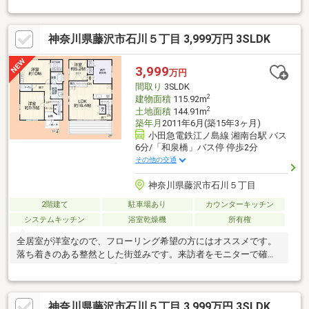
神奈川県藤沢市石川５丁目 3,999万円 3SLDK
3,999
万円
間取り
3SLDK
2
建物面積
115.92m
2
土地面積
144.91m
築年月
2011年6月(築15年3ヶ月)
小田急電鉄江ノ島線 湘南台駅 バス
6分/「和泉橋」バス停 停歩2分
その他の交通
神奈川県藤沢市石川５丁目
2階建て
駐車場あり
カウンターキッチン
システムキッチン
浴室乾燥機
所有権
全居室が洋室なので、フローリング希望の方にはオススメです。
落ち着きのある整然とした街並みです。来訪者をモニターで確認
できるTVインターホン付きです(^_^)
神奈川県藤沢市石川５丁目 3,999万円 3SLDK