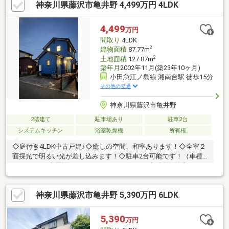
神奈川県藤沢市亀井野 4,499万円 4LDK
4,499
万円
間取り
4LDK
2
建物面積
87.77m
2
土地面積
127.87m
築年月
2002年11月(築23年10ヶ月)
小田急江ノ島線 湘南台駅 徒歩15分
その他の交通
神奈川県藤沢市亀井野
2階建て
駐車場あり
駐車2台
システムキッチン
浴室乾燥機
所有権
◇庭付き4LDK中古戸建♪◇癒しの空間、和室あります！◇全室２
面採光で明るい光が差し込みます！◇駐車2台可能です！（車種
によります)◇周辺にスーパー・コンビニなど生活利便性良好で
す！！
神奈川県藤沢市亀井野 5,390万円 6LDK
5,390
万円