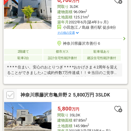
6,700
万円
い♪【フリーダイヤル： 0120-821-930 】
間取り
3LDK
2
建物面積
96.09m
2
土地面積
125.21m
築年月
2022年6月(築4年3ヶ月)
小田急江ノ島線 善行駅 徒歩8分
その他の交通
神奈川県藤沢市善行６
2階建て
都市ガス
駐車場あり
駐車2台
設計住宅性能評価付
建設住宅性能評価付
* * * * 住まい、安心のおとりつぎ * * * *おかげさま４2周年を迎え
ることができました♪ご成約件数7万件達成！！☆当日のご見学も
対応可能です！☆ＪＲ東海道線「藤沢」駅徒歩５分！☆ご予約は
『朝日土地建物藤沢店』まで！朝日土地建物グループは地域密着
を合言葉に全１３店舗でその地域No.１を目指しております。広告
神奈川県藤沢市亀井野２ 5,800万円 3SLDK
掲載していない物件も多数ございます。色々廻ったけど良い物件
が無いなぁ・・頭金無くても平気・・？お家の買替えってどうす
るの・・？etc.まずは何でもお気軽にご相談ください！有資格者
5,800
万円
が丁寧にご説明させていただきます！お問い合わせをお待ちして
間取り
3SLDK
おります！！
2
建物面積
87.85m
2
土地面積
145.98m
築年月
2013年3月(築13年6ヶ月)