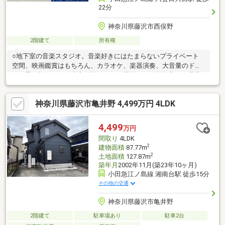
22分
神奈川県藤沢市西俣野
2階建て
所有権
○地下室の音楽スタジオ。音楽好きにはたまらないプライベート
空間、映画鑑賞はもちろん、カラオケ、楽器演奏、大音量のドラ
ムも思い切り叩ける防音仕様です。 ○緑溢れる、自然豊かな環境○
三方向道路に面している(三方路)ので、日当たりや風通しが良く
開放感があります。○バーベキュー炉や流し、直径50cm焼ける大
神奈川県藤沢市亀井野 4,499万円 4LDK
きなピザ窯があり、自然を感じながら過ごせる空間。○間取り：
5LDK +鉄筋コンクリート造り防音仕様の地下室○敷地面積：約
158.6㎡(約47坪)
4,499
万円
間取り
4LDK
2
建物面積
87.77m
2
土地面積
127.87m
築年月
2002年11月(築23年10ヶ月)
小田急江ノ島線 湘南台駅 徒歩15分
その他の交通
神奈川県藤沢市亀井野
2階建て
駐車場あり
駐車2台