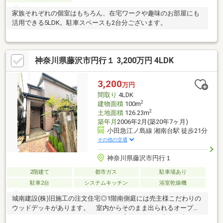
家族それぞれの個室はもちろん、在宅ワークや趣味のお部屋にも
活用できる5LDK。駐車スペースも2台分ございます。
神奈川県藤沢市円行１ 3,200万円 4LDK
3,200
万円
間取り
4LDK
2
建物面積
100m
2
土地面積
126.23m
築年月
2006年2月(築20年7ヶ月)
小田急江ノ島線 湘南台駅 徒歩21分
その他の交通
神奈川県藤沢市円行１
2階建て
都市ガス
駐車場あり
駐車2台
システムキッチン
浴室乾燥機
城南建設(株)旧施工の注文住宅◎1階南側庭には売主様こだわりの
ウッドデッキがあります。 室内からそのまま出られるオープン
スペースとしてお使いいただけます。◎前面道路は往来の少ない