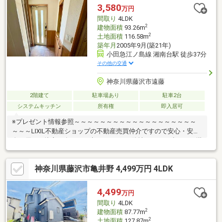
件所在地の詳細・付近の物件情報等はコチラまでTEL 046-240-
3,580
万円
1982
間取り
4LDK
2
建物面積
93.26m
2
土地面積
116.58m
築年月
2005年9月(築21年)
小田急江ノ島線 湘南台駅 徒歩37分
その他の交通
神奈川県藤沢市遠藤
2階建て
駐車場あり
駐車2台
システムキッチン
所有権
即入居可
※プレゼント情報参照～～～～～～～～～～～～～～～～～～～
～～～LIXIL不動産ショップの不動産売買仲介ですので安心・安
全・優しい接客を楽しみに来てください♪他社さんとの違いをご堪
能下さいませ！～～～～～～～～～～～～～～～～～～～～～～
≪秋葉台小学校・秋葉台中学校≫火曜・水曜も営業中！リフォー
神奈川県藤沢市亀井野 4,499万円 4LDK
ムのご相談も無料で承ります。◆駐車2台可能！(車種による)◆閑
静な住宅地！●ご内見希望・物件所在地の詳細・付近の物件情報
等はコチラまでTEL 046-240-1982
4,499
万円
間取り
4LDK
2
建物面積
87.77m
2
土地面積
127.87m