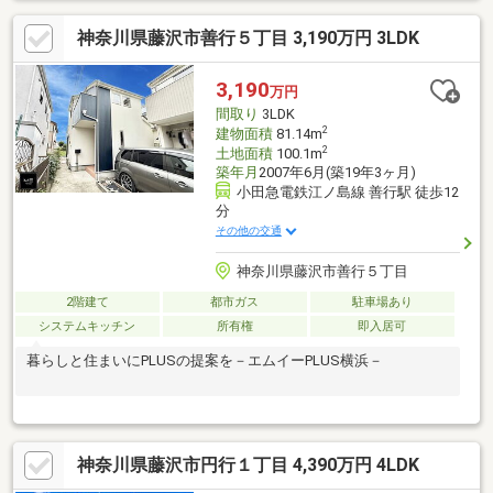
神奈川県藤沢市善行５丁目 3,190万円 3LDK
3,190
万円
間取り
3LDK
2
建物面積
81.14m
2
土地面積
100.1m
築年月
2007年6月(築19年3ヶ月)
小田急電鉄江ノ島線 善行駅 徒歩12
分
その他の交通
神奈川県藤沢市善行５丁目
2階建て
都市ガス
駐車場あり
システムキッチン
所有権
即入居可
暮らしと住まいにPLUSの提案を－エムイーPLUS横浜－
神奈川県藤沢市円行１丁目 4,390万円 4LDK