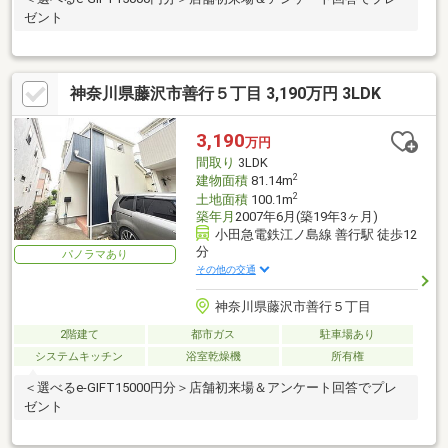
ゼント
神奈川県藤沢市善行５丁目 3,190万円 3LDK
3,190
万円
間取り
3LDK
2
建物面積
81.14m
2
土地面積
100.1m
築年月
2007年6月(築19年3ヶ月)
小田急電鉄江ノ島線 善行駅 徒歩12
分
パノラマあり
その他の交通
神奈川県藤沢市善行５丁目
2階建て
都市ガス
駐車場あり
システムキッチン
浴室乾燥機
所有権
＜選べるe-GIFT15000円分＞店舗初来場＆アンケート回答でプレ
ゼント