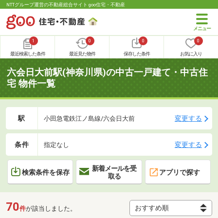
NTTグループ運営の不動産総合サイト goo住宅・不動産
1
0
0
0
最近検索した条件
最近見た物件
保存した条件
お気に入り
六会日大前駅(神奈川県)の中古一戸建て・中古住
宅 物件一覧
駅
変更する
小田急電鉄江ノ島線/六会日大前
条件
変更する
指定なし
新着メールを受
検索条件を保存
アプリで探す
取る
70
件
が該当しました。