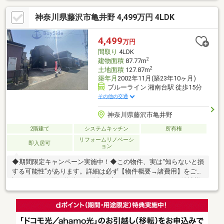
いお客様が多い【定年時の住宅ローン残高】【住宅購入者だけが
神奈川県藤沢市亀井野 4,499万円 4LDK
加入できる無料の生命保険】【１３年間もらえる、国からの特別
ボーナス】これから多くなる【教育費】住宅を買った後から始ま
る【住宅ローン返済】６５歳以上から必要になる【老後の費用負
4,499
万円
担】住宅探しの【このタイミング】で不安な部分を明確にしてい
間取り
4LDK
きませんか？？◆――――――――――――――◆
2
建物面積
87.77m
2
土地面積
127.87m
築年月
2002年11月(築23年10ヶ月)
ブルーライン 湘南台駅 徒歩15分
その他の交通
神奈川県藤沢市亀井野
2階建て
システムキッチン
所有権
リフォームリノベーシ
即入居可
ョン
◆期間限定キャンペーン実施中！◆この物件、実は“知らないと損
する可能性”があります。詳細は必ず【物件概要→諸費用】をご確
認ください。同じ物件でも総額が変わることがあります。他社様
と比較した際に「え、こんなに違うの？」というケースも多く、
見落とし注意です。当社はSUUMO掲載物件はもちろん、他社掲
載物件もご紹介可能。気になる物件があればURLをお送りくださ
い、同様の条件でご案内できるかすぐお調べします。LINE・オン