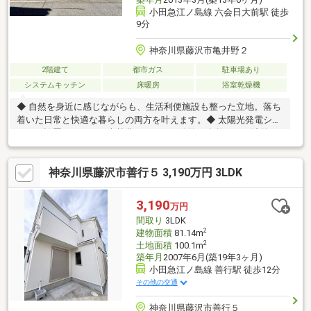
小田急江ノ島線 六会日大前駅 徒歩
9分
神奈川県藤沢市亀井野２
2階建て
都市ガス
駐車場あり
システムキッチン
床暖房
浴室乾燥機
◆ 自然を身近に感じながらも、生活利便施設も整った立地。落ち
着いた日常と快適な暮らしの両方を叶えます。◆ 太陽光発電シス
テムを設置しており、光熱費をしっかり節約。自然にも経済的に
もエコな設計です。◆ 床暖房が設置されたLDは、ご家族がくつろ
げる、ぬくもりの有る快適空間。家具のレイアウトも自由自在で
神奈川県藤沢市善行５ 3,190万円 3LDK
す。※駐車可能な車は車種によります。現地でご確認ください。※
太陽光発電名義変更のため、買主様にも書類提出等ご協力いただ
きます。
3,190
万円
間取り
3LDK
2
建物面積
81.14m
2
土地面積
100.1m
築年月
2007年6月(築19年3ヶ月)
小田急江ノ島線 善行駅 徒歩12分
その他の交通
神奈川県藤沢市善行５