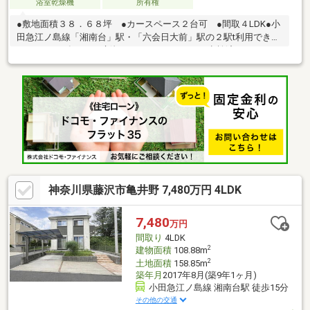
浴室乾燥機
所有権
●敷地面積３８．６８坪 ●カースペース２台可 ●間取４LDK●小
田急江ノ島線「湘南台」駅・「六会日大前」駅の２駅t利用できま
す●２０２５年１２月新規リフォーム●シロアリ点検済
神奈川県藤沢市亀井野 7,480万円 4LDK
7,480
万円
間取り
4LDK
2
建物面積
108.88m
2
土地面積
158.85m
築年月
2017年8月(築9年1ヶ月)
小田急江ノ島線 湘南台駅 徒歩15分
その他の交通