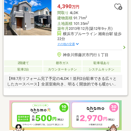
4,390
万円
間取り
4LDK
2
建物面積
91.71m
2
土地面積
101.35m
築年月
2013年12月(築12年9ヶ月)
横浜市ブルーライン 湘南台駅 徒歩
22分
その他の交通
神奈川県藤沢市円行１丁目
2階建て
都市ガス
駐車場あり
駐車2台
カウンターキッチン
システムキッチン
【R8.7月リフォーム完了予定の4LDK！並列2台駐車できる広々と
したカースペース】全居室南向き、明るく開放的で冬も暖かい快
適な住まい2013年12月築