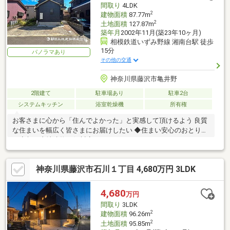
間取り
4LDK
2
建物面積
87.77m
2
土地面積
127.87m
築年月
2002年11月(築23年10ヶ月)
相模鉄道いずみ野線 湘南台駅 徒歩
15分
パノラマあり
その他の交通
神奈川県藤沢市亀井野
2階建て
駐車場あり
駐車2台
システムキッチン
浴室乾燥機
所有権
お客さまに心から「住んでよかった」と実感して頂けるよう 良質
な住まいを幅広く皆さまにお届けしたい ◆住まい安心のおとりつ
ぎ◆朝日土地建物二俣川店
神奈川県藤沢市石川１丁目 4,680万円 3LDK
4,680
万円
間取り
3LDK
2
建物面積
96.26m
2
土地面積
95.85m