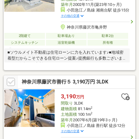
築年月
2002年11月(築23年10ヶ月)
小田急江ノ島線 湘南台駅 徒歩15分
その他の交通
神奈川県藤沢市亀井野
2階建て
駐車場あり
駐車2台
システムキッチン
浴室乾燥機
所有権
■ソウルメイト不動産は住宅ローンに力を入れています♪■地域密
着型だからこそできる住宅ローン提案♪提携銀行も多数ございま
す！お気軽にご相談ください！
神奈川県藤沢市善行５ 3,190万円 3LDK
3,190
万円
間取り
3LDK
2
建物面積
81.14m
2
土地面積
100.1m
築年月
2007年6月(築19年3ヶ月)
小田急江ノ島線 善行駅 徒歩12分
その他の交通