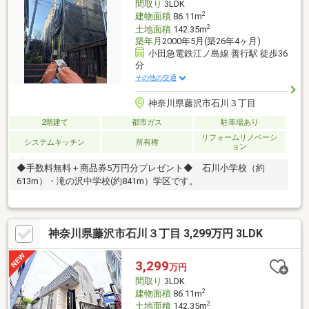
間取り
3LDK
2
建物面積
86.11m
2
土地面積
142.35m
築年月
2000年5月(築26年4ヶ月)
小田急電鉄江ノ島線 善行駅 徒歩36
分
その他の交通
神奈川県藤沢市石川３丁目
2階建て
都市ガス
駐車場あり
リフォームリノベーシ
システムキッチン
所有権
ョン
◆手数料無料＋商品券5万円分プレゼント◆ 石川小学校（約
613m）・滝の沢中学校(約841m）学区です。
神奈川県藤沢市石川３丁目 3,299万円 3LDK
3,299
万円
間取り
3LDK
2
建物面積
86.11m
2
土地面積
142.35m