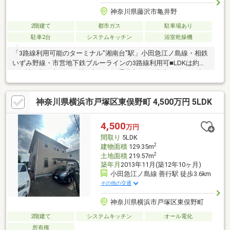
神奈川県藤沢市亀井野
2階建て
都市ガス
駐車場あり
駐車2台
システムキッチン
浴室乾燥機
「3路線利用可能のターミナル”湘南台”駅」小田急江ノ島線・相鉄
いずみ野線・市営地下鉄ブルーラインの3路線利用可■LDKは約
19.6帖、東・南・西に開口部があり通風良好！■湘南エリアで叶え
るコストパフォーマンス…土地坪48坪以上、4LDK、整形地、南・
西側は隣地通路のため3方角地のような立地！■日常生活が湘南台
神奈川県横浜市戸塚区東俣野町 4,500万円 5LDK
駅周辺で完結…スーパー、飲食店、医療施設、図書館が徒歩圏に
充実のエリア
4,500
万円
間取り
5LDK
2
建物面積
129.35m
2
土地面積
219.57m
築年月
2013年11月(築12年10ヶ月)
小田急江ノ島線 善行駅 徒歩3.6km
その他の交通
神奈川県横浜市戸塚区東俣野町
2階建て
システムキッチン
オール電化
所有権