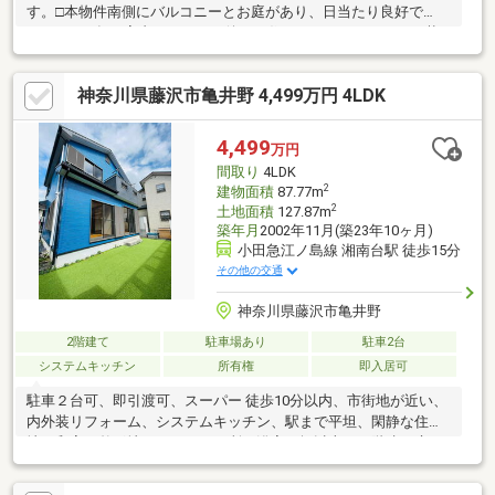
す。□本物件南側にバルコニーとお庭があり、日当たり良好で
す。□2011年に室内リフォーム後にお住まいになってないので状
態良好です。□キッチンには調理器具などを収納できるカップボ
ード付き□カースペース1台付（軽自動車限定）□2階に和室有。押
神奈川県藤沢市亀井野 4,499万円 4LDK
入れと収納棚付きでお部屋の片づけなどに便利です。□現況引渡
し□売主の契約不適合免責□境界明示□建物インスペクション実施
済
4,499
万円
間取り
4LDK
2
建物面積
87.77m
2
土地面積
127.87m
築年月
2002年11月(築23年10ヶ月)
小田急江ノ島線 湘南台駅 徒歩15分
その他の交通
神奈川県藤沢市亀井野
2階建て
駐車場あり
駐車2台
システムキッチン
所有権
即入居可
駐車２台可、即引渡可、スーパー 徒歩10分以内、市街地が近い、
内外装リフォーム、システムキッチン、駅まで平坦、閑静な住宅
地、和室、整形地、トイレ２ヶ所、浴室１坪以上、２階建、床下
収納、浴室に窓、ＴＶモニタ付インターホン、通風良好、平坦地