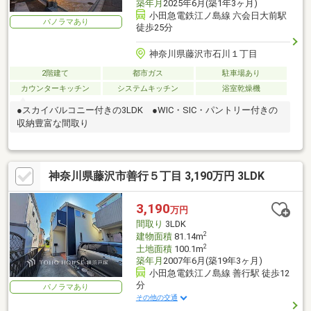
築年月
2025年6月(築1年3ヶ月)
小田急電鉄江ノ島線 六会日大前駅
パノラマあり
徒歩25分
神奈川県藤沢市石川１丁目
2階建て
都市ガス
駐車場あり
カウンターキッチン
システムキッチン
浴室乾燥機
●スカイバルコニー付きの3LDK ●WIC・SIC・パントリー付きの
収納豊富な間取り
神奈川県藤沢市善行５丁目 3,190万円 3LDK
3,190
万円
間取り
3LDK
2
建物面積
81.14m
2
土地面積
100.1m
築年月
2007年6月(築19年3ヶ月)
小田急電鉄江ノ島線 善行駅 徒歩12
分
パノラマあり
その他の交通