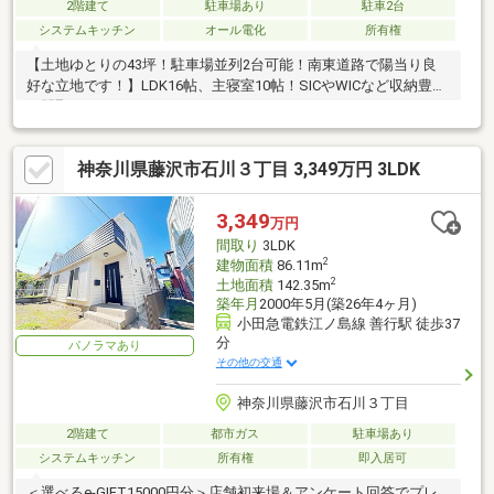
2階建て
駐車場あり
駐車2台
システムキッチン
オール電化
所有権
【土地ゆとりの43坪！駐車場並列2台可能！南東道路で陽当り良
好な立地です！】LDK16帖、主寝室10帖！SICやWICなど収納豊富
な間取です！
神奈川県藤沢市石川３丁目 3,349万円 3LDK
3,349
万円
間取り
3LDK
2
建物面積
86.11m
2
土地面積
142.35m
築年月
2000年5月(築26年4ヶ月)
小田急電鉄江ノ島線 善行駅 徒歩37
分
パノラマあり
その他の交通
神奈川県藤沢市石川３丁目
2階建て
都市ガス
駐車場あり
システムキッチン
所有権
即入居可
＜選べるe-GIFT15000円分＞店舗初来場＆アンケート回答でプレ