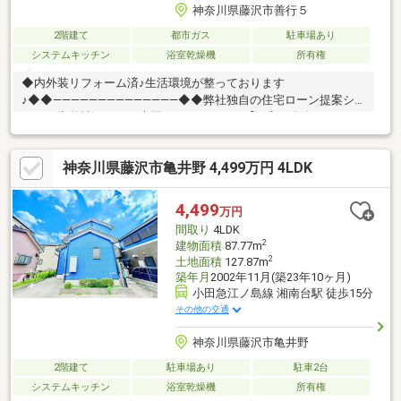
神奈川県藤沢市善行５
2階建て
都市ガス
駐車場あり
システムキッチン
浴室乾燥機
所有権
◆内外装リフォーム済♪生活環境が整っております
♪◆◆――――――――――――――◆◆弊社独自の住宅ローン提案シ
ステム◆弊社ではＦＰ専門スタッフによる【丁寧な資金アドバイ
ス】【ＦＰ提案書の作成】を随時行っております。意外に知らな
いお客様が多い【定年時の住宅ローン残高】【住宅購入者だけが
神奈川県藤沢市亀井野 4,499万円 4LDK
加入できる無料の生命保険】【１３年間もらえる、国からの特別
ボーナス】これから多くなる【教育費】住宅を買った後から始ま
る【住宅ローン返済】６５歳以上から必要になる【老後の費用負
4,499
万円
担】住宅探しの【このタイミング】で不安な部分を明確にしてい
間取り
4LDK
きませんか？？◆――――――――――――――◆
2
建物面積
87.77m
2
土地面積
127.87m
築年月
2002年11月(築23年10ヶ月)
小田急江ノ島線 湘南台駅 徒歩15分
その他の交通
神奈川県藤沢市亀井野
2階建て
駐車場あり
駐車2台
システムキッチン
浴室乾燥機
所有権