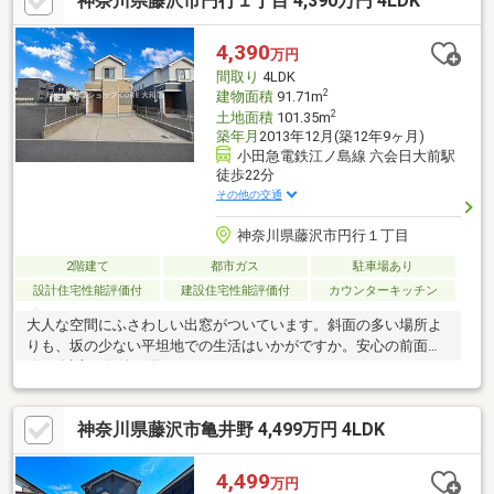
神奈川県藤沢市円行１丁目 4,390万円 4LDK
4,390
万円
間取り
4LDK
2
建物面積
91.71m
2
土地面積
101.35m
築年月
2013年12月(築12年9ヶ月)
小田急電鉄江ノ島線 六会日大前駅
徒歩22分
その他の交通
神奈川県藤沢市円行１丁目
2階建て
都市ガス
駐車場あり
設計住宅性能評価付
建設住宅性能評価付
カウンターキッチン
大人な空間にふさわしい出窓がついています。斜面の多い場所よ
りも、坂の少ない平坦地での生活はいかがですか。安心の前面道
路6m以上の条件を備えております。
神奈川県藤沢市亀井野 4,499万円 4LDK
4,499
万円