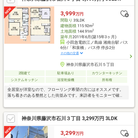
3,999
万円
間取り
3SLDK
2
建物面積
115.92m
2
土地面積
144.91m
築年月
2011年6月(築15年3ヶ月)
小田急電鉄江ノ島線 湘南台駅 バス
6分/「和泉橋」バス停 停歩2分
その他の交通
神奈川県藤沢市石川５丁目
2階建て
駐車場あり
カウンターキッチン
システムキッチン
浴室乾燥機
所有権
全居室が洋室なので、フローリング希望の方にはオススメです。
落ち着きのある整然とした街並みです。来訪者をモニターで確認
できるTVインターホン付きです(^_^)
神奈川県藤沢市石川３丁目 3,299万円 3LDK
3,299
万円