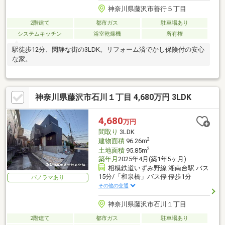
神奈川県藤沢市善行５丁目
2階建て
都市ガス
駐車場あり
システムキッチン
浴室乾燥機
所有権
駅徒歩12分、閑静な街の3LDK。リフォーム済でかし保険付の安心
な家。
神奈川県藤沢市石川１丁目 4,680万円 3LDK
4,680
万円
間取り
3LDK
2
建物面積
96.26m
2
土地面積
95.85m
築年月
2025年4月(築1年5ヶ月)
相模鉄道いずみ野線 湘南台駅 バス
15分/「和泉橋」バス停 停歩1分
パノラマあり
その他の交通
神奈川県藤沢市石川１丁目
2階建て
都市ガス
駐車場あり