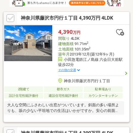
神奈川県藤沢市円行１丁目 4,390万円 4LDK
4,390
万円
間取り
4LDK
2
建物面積
91.71m
2
土地面積
101.35m
築年月
2013年12月(築12年9ヶ月)
小田急電鉄江ノ島線 六会日大前駅
徒歩22分
その他の交通
神奈川県藤沢市円行１丁目
2階建て
都市ガス
駐車場あり
設計住宅性能評価付
建設住宅性能評価付
カウンターキッチン
大人な空間にふさわしい出窓がついています。斜面の多い場所よ
りも、坂の少ない平坦地での生活はいかがですか。安心の前面道
路6m以上の条件を備えております。