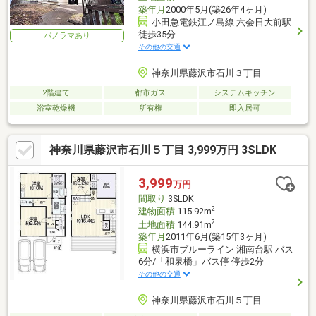
築年月
2000年5月(築26年4ヶ月)
小田急電鉄江ノ島線 六会日大前駅
徒歩35分
パノラマあり
その他の交通
神奈川県藤沢市石川３丁目
2階建て
都市ガス
システムキッチン
浴室乾燥機
所有権
即入居可
神奈川県藤沢市石川５丁目 3,999万円 3SLDK
3,999
万円
間取り
3SLDK
2
建物面積
115.92m
2
土地面積
144.91m
築年月
2011年6月(築15年3ヶ月)
横浜市ブルーライン 湘南台駅 バス
6分/「和泉橋」バス停 停歩2分
その他の交通
神奈川県藤沢市石川５丁目