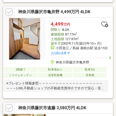
5m幅道路◎各居室6帖以上確保のゆとりある間取り◎2022年2
月 外壁・屋根塗装工事実施◎サイディングは旭トステム製
神奈川県藤沢市亀井野 4,499万円 4LDK
16mmを使用
4,499
万円
間取り
4LDK
2
建物面積
87.77m
2
土地面積
127.87m
築年月
2002年11月(築23年10ヶ月)
小田急江ノ島線 湘南台駅 徒歩15分
その他の交通
神奈川県藤沢市亀井野
2階建て
駐車場あり
駐車2台
システムキッチン
浴室乾燥機
所有権
※プレゼント情報参照～～～～～～～～～～～～～～～～～～～
～～～LIXIL不動産ショップの不動産売買仲介ですので安心・安
全・優しい接客を楽しみに来てください♪他社さんとの違いをご堪
能下さいませ！～～～～～～～～～～～～～～～～～～～～～～
≪亀井野小学校・湘南台中学校≫火曜・水曜も営業中！リフォー
神奈川県藤沢市遠藤 3,580万円 4LDK
ムのご相談も無料で承ります。◆小田急江ノ島線「湘南台」駅が
徒歩圏内！◆カースペース2台分(車種にもよる)♪●ご内見希望・物