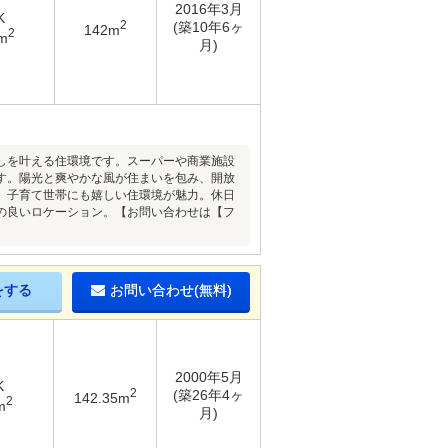
2016年3月
K
2
(築10年6ヶ
142m
2
m
月)
しを叶える住環境です。スーパーや商業施設
す。陽光と爽やかな風が住まいを包み、開放
、子育て世帯にも嬉しい住環境が魅力。休日
の良いロケーション。【お問い合わせは【フ
をする
お問い合わせ(無料)
2000年5月
K
2
(築26年4ヶ
142.35m
2
m
月)