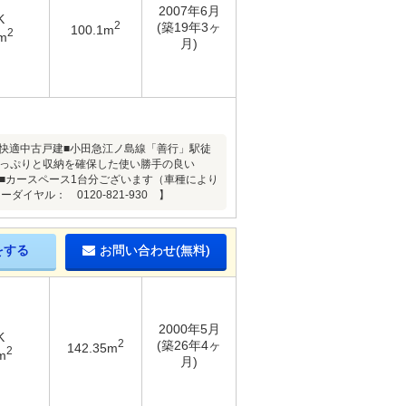
2007年6月
K
2
(築19年3ヶ
100.1m
2
m
月)
る快適中古戸建■小田急江ノ島線「善行」駅徒
たっぷりと収納を確保した使い勝手の良い
す■カースペース1台分ございます（車種により
ヤル： 0120-821-930 】
をする
お問い合わせ(無料)
2000年5月
K
2
(築26年4ヶ
142.35m
2
m
月)