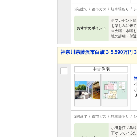
2階建て
都市ガス
駐車場あり
シ
※プレゼント情
を楽しみに来て
おすすめポイント
≫火曜・水曜も
地の詳細・付近の
神奈川県藤沢市白旗３ 5,590万円 3
中古住宅
2階建て
都市ガス
駐車場あり
シ
小田急江ノ島線
下がっているた