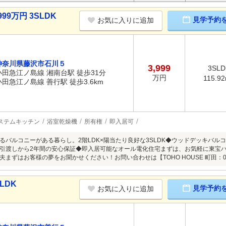
99万円 3SLDK
見学予約
お気に入りに追加
神奈川県藤沢市石川５
3,999
3SLD
小田急江ノ島線 湘南台駅 徒歩31分
万円
115.9
小田急江ノ島線 善行駅 徒歩3.6km
ステムキッチン
浴室乾燥機
所有権
即入居可
るバルコニーがある暮らし。2階LDK×陽当たり良好な3SLDK◆ウッドデッキバル
引渡しから2年間の安心保証◆即入居可能なオール電化住宅まずは、お気軽に東宝
まずはお客様の夢をお聞かせください！お問い合わせは【TOHO HOUSE 町田：0120
LDK
見学予約
お気に入りに追加