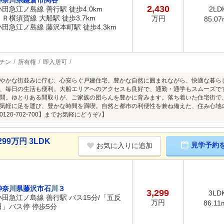
神奈川県鎌倉市関谷
2,430
小田急江ノ島線 善行駅 徒歩4.0km
2LD
ＪＲ横須賀線 大船駅 徒歩3.7km
万円
85.07
小田急江ノ島線 藤沢本町駅 徒歩4.3km
チン
所有権
即入居可
やかな街並みに佇む、心安らぐ戸建住宅。豊かな自然に囲まれながら、快適な暮ら
、毎日の生活も便利。大船エリアへのアクセスも良好で、通勤・通学もスムーズで
間。ゆとりある間取りが、ご家族の団らんを豊かに育みます。落ち着いた住宅街で
気軽に足を運び、豊かな時間を満喫。自然と都市の利便性を兼ね備えた、住み心地
120-702-700】までお気軽にどうぞ♪】
99万円 3LDK
見学予約
お気に入りに追加
神奈川県藤沢市石川３
3,299
3LD
小田急江ノ島線 善行駅 バス15分/「五反
万円
86.11
田」バス停 停歩5分