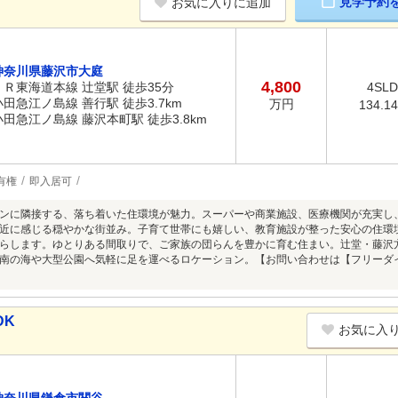
見学予約
お気に入りに追加
神奈川県藤沢市大庭
4,800
ＪＲ東海道本線 辻堂駅 徒歩35分
4SL
小田急江ノ島線 善行駅 徒歩3.7km
万円
134.1
小田急江ノ島線 藤沢本町駅 徒歩3.8km
有権
即入居可
ンに隣接する、落ち着いた住環境が魅力。スーパーや商業施設、医療機関が充実し
近に感じる穏やかな街並み。子育て世帯にも嬉しい、教育施設が整った安心の住環
らします。ゆとりある間取りで、ご家族の団らんを豊かに育む住まい。辻堂・藤沢
南の海や大型公園へ気軽に足を運べるロケーション。【お問い合わせは【フリーダイヤル：
DK
お気に入