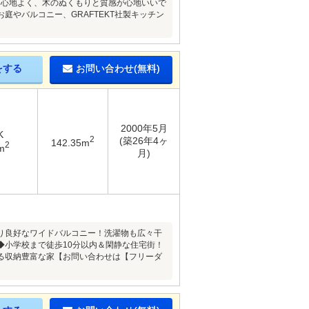
に心地よく、木のぬくもりと質感が心地いいで
庭やバルコニー、GRAFTEKT社製キッチン
をする
お問い合わせ(無料)
2000年5月
K
2
(築26年4ヶ
142.35m
2
m
月)
り良好なワイドバルコニー！洗濯物も広々干
◆小学校まで徒歩10分以内＆閑静な住宅街！
る収納豊富な家【お問い合わせは【フリーダ