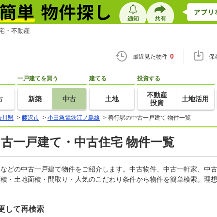
住宅・不動産
0
最近見た物件
保
一戸建てを買う
建てる
投資する
不動産
古
新築
中古
土地
土地活用
投資
奈川県
>
藤沢市
>
小田急電鉄江ノ島線
>
善行駅の中古一戸建て 物件一覧
中古一戸建て・中古住宅 物件一覧
軒家などの中古一戸建て物件をご紹介します。中古物件、中古一軒家、中
面積・土地面積・間取り・人気のこだわり条件から物件を簡単検索。理想
更して再検索