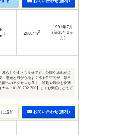
をする
お問い合わせ(無料)
1991年7月
DK
2
(築35年2ヶ
200.7m
2
4m
月)
、暮らしやすさも良好です。公園や緑地が点
境。陽光と風が心地よく巡る住空間が、毎日
方面へのアクセスも良く、通勤や通学も快適
0120-702-700】までお気軽にどうぞ
お問い合わせ(無料)
りに追加