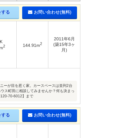
をする
お問い合わせ(無料)
2011年6月
K
2
(築15年3ヶ
144.91m
2
2m
月)
コニーが目を惹く家。カースペースは並列2台
ハウス町田に相談してみませんか？何も決まっ
-70-6012】まで
をする
お問い合わせ(無料)