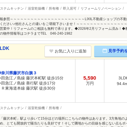
ステムキッチン
浴室乾燥機
所有権
即入居可
リフォームリノベーション
報参照～～～～～～～～～～～～～～～～～～～～～～LIXIL不動産ショップの不
ください♪他社さんとの違いをご堪能下さいませ！～～～～～～～～～～～～～～
営業中！リフォームのご相談も無料で承ります。◆2026年2月リフォーム済み！◆
物件情報等はコチラまでTEL 046-240-1982
LDK
見学予約
お気に入りに追加
神奈川県藤沢市白旗３
5,590
小田急江ノ島線 藤沢本町駅 徒歩15分
3LD
小田急江ノ島線 善行駅 徒歩17分
万円
94.4
ＪＲ東海道本線 藤沢駅 徒歩30分
ステムキッチン
浴室乾燥機
所有権
「藤沢本町」駅より歩いて15分ほどの場所にこちらの物件はあります。3方角地の
め、とても開放的で陽当たりも良好です！そして隣地からの目線を感じない点もポ