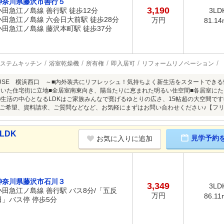
神奈川県藤沢市善行５
3,190
小田急江ノ島線 善行駅 徒歩12分
3LD
小田急江ノ島線 六会日大前駅 徒歩28分
万円
81.14
小田急江ノ島線 藤沢本町駅 徒歩37分
ステムキッチン
浴室乾燥機
所有権
即入居可
リフォームリノベーション
HOUSE 横浜西口 ～■内外装共にリフレッシュ！気持ちよく新生活をスタートでき
着いた住宅街に立地■全居室南東向き、陽当たりに恵まれた明るい住空間■各居室に
り■生活の中心となるLDKはご家族みんなで寛げるゆとりの広さ、15帖超の大空間で
ご希望、資料請求、ご質問などなど、お気軽にまずはお問い合わせください♪【フリーダイ
LDK
見学予約
お気に入りに追加
神奈川県藤沢市石川３
3,349
3LD
小田急江ノ島線 善行駅 バス8分/「五反
万円
86.11
田」バス停 停歩5分