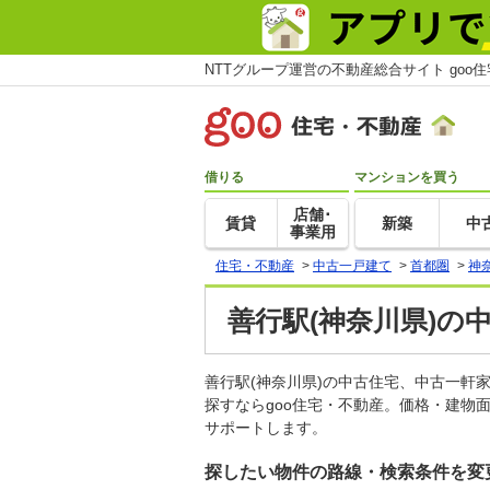
NTTグループ運営の不動産総合サイト goo
借りる
マンションを買う
店舗･
賃貸
新築
中
事業用
住宅・不動産
>
中古一戸建て
>
首都圏
>
神
善行駅(神奈川県)の
善行駅(神奈川県)の中古住宅、中古一
探すならgoo住宅・不動産。価格・建物
サポートします。
探したい物件の路線・検索条件を変