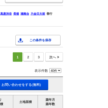
高座渋谷
長後
湘南台
六会日大前
善行
この条件を保存
1
2
3
次へ
表示件数
・お問い合わせをする(無料)
り
築年月
土地面積
積
築年数