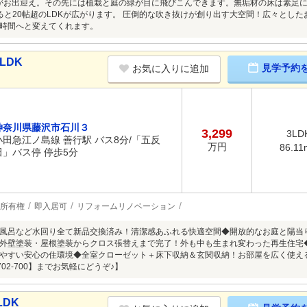
窓がお出迎え。その先には植栽と庭の緑が目に飛びこんできます。無垢材の床は素足
ると20帖超のLDKが広がります。 圧倒的な吹き抜けが創り出す大空間！広々としたお
時間へと変えてくれます。
LDK
見学予約
お気に入りに追加
神奈川県藤沢市石川３
3,299
3LD
小田急江ノ島線 善行駅 バス8分/「五反
万円
86.11
田」バス停 停歩5分
所有権
即入居可
リフォームリノベーション
風呂など水回り全て新品交換済み！清潔感あふれる快適空間◆開放的なお庭と陽当
外壁塗装・屋根塗装からクロス張替えまで完了！外も中も生まれ変わった再生住宅
やすい安心の住環境◆全室クローゼット＋床下収納＆玄関収納！お部屋を広く使え
702-700】までお気軽にどうぞ♪】
LDK