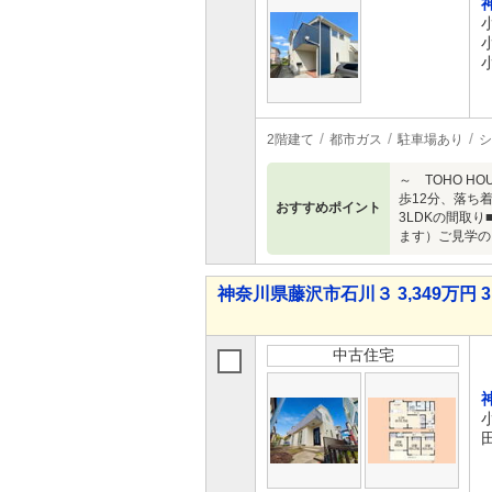
2階建て
都市ガス
駐車場あり
シ
～ TOHO 
歩12分、落ち
おすすめポイント
3LDKの間取
ます）ご見学の
神奈川県藤沢市石川３ 3,349万円 3
中古住宅