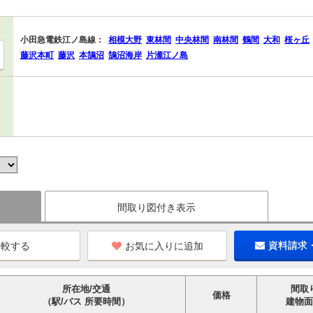
小田急電鉄江ノ島線：
相模大野
東林間
中央林間
南林間
鶴間
大和
桜ヶ丘
藤沢本町
藤沢
本鵠沼
鵠沼海岸
片瀬江ノ島
間取り図付き表示
お気に入りに追加
資料請求
所在地/交通
間取
価格
（駅/バス 所要時間）
建物面