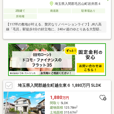
埼玉県入間郡毛呂山町岩井西４
2階建て
南道路
駐車場あり
所有権
【117坪の敷地が叶える、贅沢なリノベーションライフ】JR八高
線「毛呂」駅徒歩3分の好立地に、240㎡超のゆとりある大型邸宅
をご案内します 。広大な敷地と豊富な部屋数を活かし、住む方の
こだわりを形にできるポテンシャルを秘めた物件です。・駅近の
利便性：駅まで徒歩3分の近さながら、117坪超の敷地でゆとりあ
る暮らしを実現。・趣味が広がる地下室付：シアタールームや書
斎、収納など、多目的に使える地下室を完備しています。・開放
感あふれる7LDK：2世帯住宅や、リモートワーク部屋を確保した
い方にも十分な広さです。
埼玉県入間郡越生町越生東６ 1,880万円 5LDK
1,880
万円
間取り
5LDK
2
建物面積
125.78m
2
土地面積
315.67m