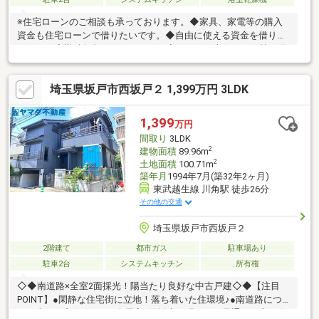
※住宅ローンのご相談も承っております。◆家具、家電等の購入
資金も住宅ローンで借りたいです。◆自由に使える資金を借りた
いです。◆勤続年数が１ヵ月です。◆アコム、車のローン等の借
りがあり、そちらを完済、住宅ローン１本にしたいです。◆他の
不動産会社でローンが通りませんでした。◆住み替えで家を買い
埼玉県坂戸市西坂戸２ 1,399万円 3LDK
たいのですが、どうすれば良いですか。→AIを駆使した査定書を
即日にお渡し致します。約１ヵ月でお住替えができます。お気軽
に、お声掛け下さいませ。
1,399
万円
間取り
3LDK
2
建物面積
89.96m
2
土地面積
100.71m
築年月
1994年7月(築32年2ヶ月)
東武越生線 川角駅 徒歩26分
その他の交通
埼玉県坂戸市西坂戸２
2階建て
都市ガス
駐車場あり
駐車2台
システムキッチン
所有権
◇◆南道路×全室2面採光！陽当たり良好な中古戸建◇◆【注目
POINT】●閑静な住宅街に立地！落ち着いた住環境♪●南道路につ
き日当たり良好です！●全居室2面採光で明るく、風通しの良い住