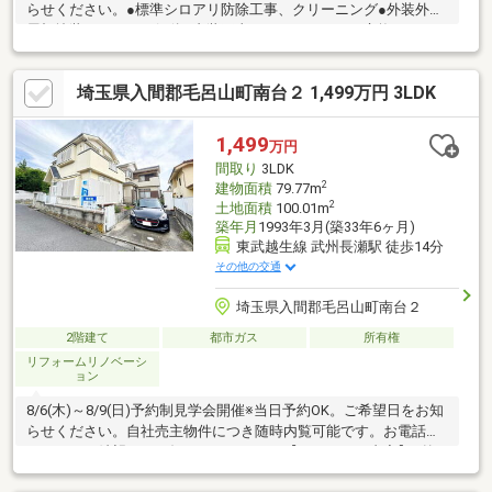
らせください。●標準シロアリ防除工事、クリーニング●外装外壁
屋根塗装、ガレージ解体●内装工事システムキッチン交換、ユニ
ットバス交換、温水洗浄便座トイレ交換、洗面化粧台交換、フロ
ーリング上張、建具交換、クロス張替え、畳表替え、クッション
埼玉県入間郡毛呂山町南台２ 1,499万円 3LDK
フロア張替え、給湯器交換、インターホン設置、照明LED交換
【おすすめポイント】・本物件は条件により住宅ローン減税が適
用されます。・シロアリ防除工事施工後5年間保証・お客様に合わ
1,499
万円
せたローンの組み方や金融機関をご提案。住宅ローンが初めての
間取り
3LDK
方でもお気軽にご
2
建物面積
79.77m
2
土地面積
100.01m
築年月
1993年3月(築33年6ヶ月)
東武越生線 武州長瀬駅 徒歩14分
その他の交通
埼玉県入間郡毛呂山町南台２
2階建て
都市ガス
所有権
リフォームリノベーシ
ョン
8/6(木)～8/9(日)予約制見学会開催※当日予約OK。ご希望日をお知
らせください。自社売主物件につき随時内覧可能です。お電話か
メールでご希望日をお知らせください。【リフォーム内容】●外
構・外装外壁塗装、屋根塗装●内装工事システムキッチン交換、