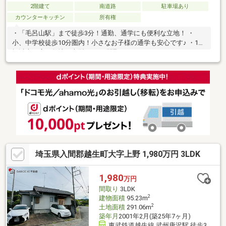
2階建て
南道路
駐車場あり
カウンターキッチン
所有権
・「毛呂山駅」まで徒歩3分！通勤、通学にも便利な立地！ ・
小、中学校徒歩10分圏内！小さなお子様の通学も安心です♪ ・100
坪以上の広々敷地に大型7LDKの間取り！！
埼玉県入間郡越生町大字上野 1,980万円 3LDK
1,980
万円
間取り
3LDK
2
建物面積
95.23m
2
土地面積
291.06m
築年月
2001年2月(築25年7ヶ月)
東武鉄道越生線 武州唐沢駅 徒歩3