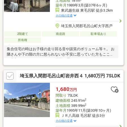
土地面積
181m
築年月
1989年3月(築37年6ヶ月)
東武越生線 東毛呂駅 徒歩3.2km
その他の交通
埼玉県入間郡毛呂山町大字西戸
2階建て
南道路
駐車場あり
所有権
集合住宅の時はお子様の走り回る音や談笑のボリューム等々。 お
隣さんや下の階の方に怒られないか不安に思っていた方もここな
ら安心です。 マイホームでお子様と思いっきり遊んでみません
か？【弊社では以下の５つをお客様にお約束いたします】 1.物件
の善し悪しは全て正直にお話しします。 2.無理な売り込みや契約
埼玉県入間郡毛呂山町岩井西４ 1,680万円 7SLDK
の催促、突然の訪問等、しつこい営業は一切行いません。 3.契約
したら終わりではなくお引き渡し後、お引越し後もお客様のパー
トナーであること。 4.ウソやおとり広告は一切使いません。(デー
1,680
万円
タ更新は迅速に行います。） 5.お客様の個人情報は細心の注意を
間取り
7SLDK
払って取り扱いします。
2
建物面積
245.91m
2
土地面積
389.99m
築年月
1995年11月(築30年10ヶ月)
ＪＲ八高線 毛呂駅 徒歩3分
その他の交通