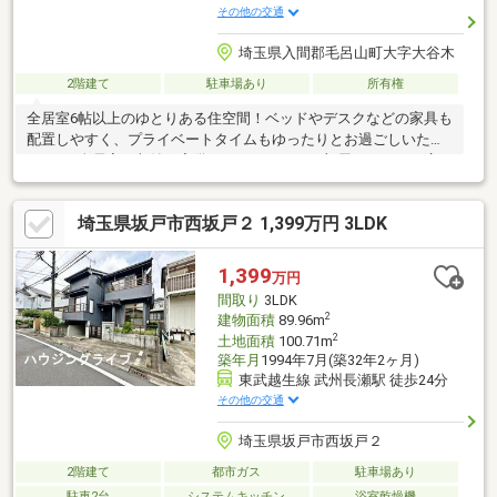
その他の交通
埼玉県入間郡毛呂山町大字大谷木
2階建て
駐車場あり
所有権
全居室6帖以上のゆとりある住空間！ベッドやデスクなどの家具も
配置しやすく、プライベートタイムもゆったりとお過ごしいただ
けます♪全居室に収納も完備しているため、お部屋をすっきり広々
とお使いいただけます♪【弊社では以下の５つをお客様にお約束い
たします】 1.物件の善し悪しは全て正直にお話しします。 2.無理
埼玉県坂戸市西坂戸２ 1,399万円 3LDK
な売り込みや契約の催促、突然の訪問等、しつこい営業は一切行
いません。 3.契約したら終わりではなくお引き渡し後、お引越し
後もお客様のパートナーであること。 4.ウソやおとり広告は一切
1,399
万円
使いません。(データ更新は迅速に行います。） 5.お客様の個人情
間取り
3LDK
報は細心の注意を払って取り扱いします。
2
建物面積
89.96m
2
土地面積
100.71m
築年月
1994年7月(築32年2ヶ月)
東武越生線 武州長瀬駅 徒歩24分
その他の交通
埼玉県坂戸市西坂戸２
2階建て
都市ガス
駐車場あり
駐車2台
システムキッチン
浴室乾燥機