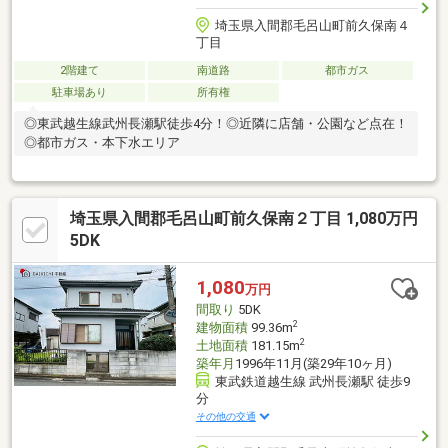
埼玉県入間郡毛呂山町前久保南４
丁目
2階建て
南道路
都市ガス
駐車場あり
所有権
◎東武越生線武州長瀬駅徒歩4分！◎近隣に店舗・公園など点在！
◎都市ガス・本下水エリア
埼玉県入間郡毛呂山町前久保南２丁目 1,080万円
5DK
1,080
万円
間取り
5DK
2
建物面積
99.36m
2
土地面積
181.15m
築年月
1996年11月(築29年10ヶ月)
東武鉄道越生線 武州長瀬駅 徒歩9
分
その他の交通