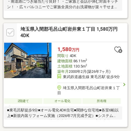
・南道路につき陽当たり良好！ ・ご家族と会話が弾む対面キッチ
ン！ ・広々バルコニーでご家族全員分のお洗濯物が楽々干せます
♪
埼玉県入間郡毛呂山町岩井東１丁目 1,580万円
4DK
1,580
万円
間取り
4DK
2
建物面積
86.11m
2
土地面積
130.5m
築年月
2000年2月(築26年7ヶ月)
東武鉄道越生線 東毛呂駅 徒歩9分
埼玉県入間郡毛呂山町岩井東１丁
目
2階建て
オール電化
所有権
■東毛呂駅徒歩9分■オール電化4DK住宅■閑静な住宅地■各室6帖以
上■新規内装リフォーム実施（2026年7月完成予定）■システムキ
ッチン、ユニットバス、洗面化粧台、 トイレ×2など新規交換