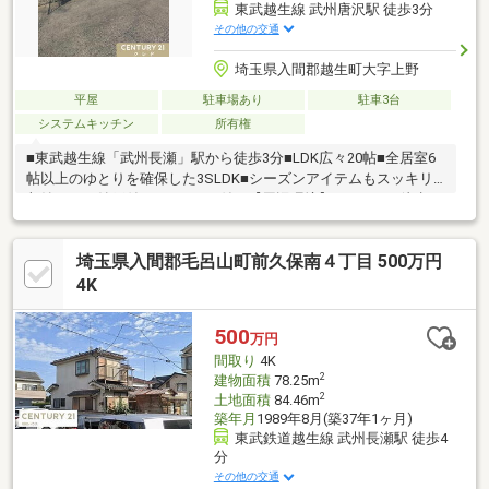
東武越生線 武州唐沢駅 徒歩3分
その他の交通
埼玉県入間郡越生町大字上野
平屋
駐車場あり
駐車3台
システムキッチン
所有権
■東武越生線「武州長瀬」駅から徒歩3分■LDK広々20帖■全居室6
帖以上のゆとりを確保した3SLDK■シーズンアイテムもスッキリ
収納できる納戸付き■エアコン付き【周辺環境】・ベルク…徒歩10
分・いなげや…徒歩17分・セブンイレブン…徒歩14分・ウエルシ
ア…徒歩13分～リフォーム工事・住宅ローンのご相談もお任せく
埼玉県入間郡毛呂山町前久保南４丁目 500万円
ださい～リフォーム費用を含めた住宅ローンのご提案のほか、頭
金や諸費用、計画的な月々のお支払いに至るまで丁寧にご説明さ
4K
せて頂きます。また、提携銀行にて住宅ローン金利の大幅優遇も
ございます。☆歓迎中国籍！有中国籍員工中文対応！代理貸款
500
万円
（没有永住・0首付可）
間取り
4K
2
建物面積
78.25m
2
土地面積
84.46m
築年月
1989年8月(築37年1ヶ月)
東武鉄道越生線 武州長瀬駅 徒歩4
分
その他の交通