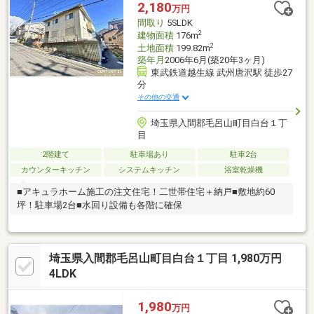
2,180
万円
間取り
5SLDK
2
建物面積
176m
2
土地面積
199.82m
築年月
2006年6月(築20年3ヶ月)
東武鉄道越生線 武州唐沢駅 徒歩27
分
その他の交通
埼玉県入間郡毛呂山町目白台１丁
目
2階建て
駐車場あり
駐車2台
カウンターキッチン
システムキッチン
浴室乾燥機
■アキュラホーム施工の注文住宅！二世帯住宅＋納戸■敷地約60
坪！駐車場2台■水回り設備も各階に確保
埼玉県入間郡毛呂山町目白台１丁目 1,980万円
4LDK
1,980
万円