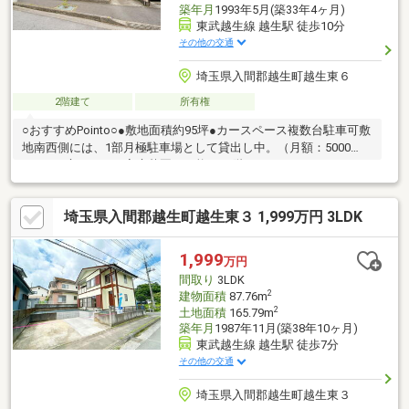
築年月
1993年5月(築33年4ヶ月)
東武越生線 越生駅 徒歩10分
その他の交通
埼玉県入間郡越生町越生東６
2階建て
所有権
○おすすめPointo○●敷地面積約95坪●カースペース複数台駐車可敷
地南西側には、1部月極駐車場として貸出し中。（月額：5000
円）●お庭もあり、家庭菜園も可能！●2階バルコニーにはサンル
ームあり●5LDKの大型戸建セキスイハイム施工物件●室内綺麗に
お使いです。●室内リフォーム履歴多数あり令和８年：外壁塗
埼玉県入間郡越生町越生東３ 1,999万円 3LDK
装、インターホン工事、床補修、クロス補修など（ライフインフ
ォメーション）・越生小学校：徒歩23分・越生中学校：徒歩43
分・カインズ越生店：徒歩19分・ウエルシア越生店：徒歩7分・
1,999
万円
ローソン越生：徒歩10分
間取り
3LDK
2
建物面積
87.76m
2
土地面積
165.79m
築年月
1987年11月(築38年10ヶ月)
東武越生線 越生駅 徒歩7分
その他の交通
埼玉県入間郡越生町越生東３