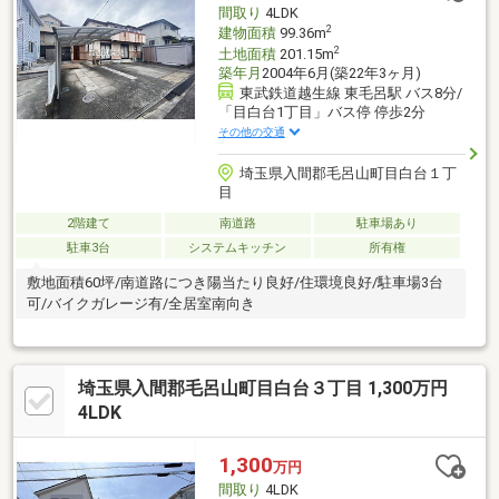
間取り
4LDK
2
建物面積
99.36m
2
土地面積
201.15m
築年月
2004年6月(築22年3ヶ月)
東武鉄道越生線 東毛呂駅 バス8分/
「目白台1丁目」バス停 停歩2分
その他の交通
埼玉県入間郡毛呂山町目白台１丁
目
2階建て
南道路
駐車場あり
駐車3台
システムキッチン
所有権
敷地面積60坪/南道路につき陽当たり良好/住環境良好/駐車場3台
可/バイクガレージ有/全居室南向き
埼玉県入間郡毛呂山町目白台３丁目 1,300万円
4LDK
1,300
万円
間取り
4LDK