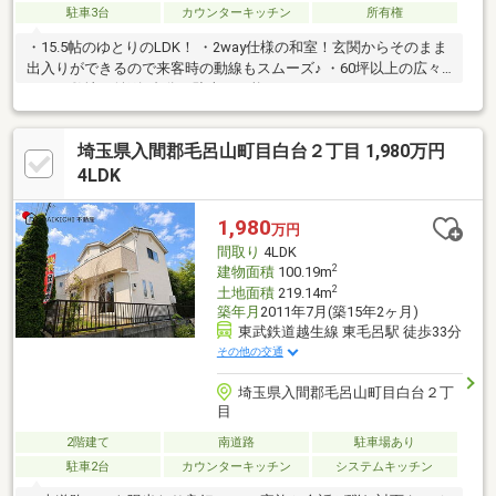
駐車3台
カウンターキッチン
所有権
・15.5帖のゆとりのLDK！ ・2way仕様の和室！玄関からそのまま
出入りができるので来客時の動線もスムーズ♪ ・60坪以上の広々
とした敷地！並列3台分の駐車が可能です♪
埼玉県入間郡毛呂山町目白台２丁目 1,980万円
4LDK
1,980
万円
間取り
4LDK
2
建物面積
100.19m
2
土地面積
219.14m
築年月
2011年7月(築15年2ヶ月)
東武鉄道越生線 東毛呂駅 徒歩33分
その他の交通
埼玉県入間郡毛呂山町目白台２丁
目
2階建て
南道路
駐車場あり
駐車2台
カウンターキッチン
システムキッチン