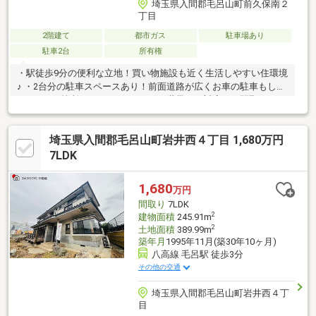
埼玉県入間郡毛呂山町前久保南２
丁目
2階建て
都市ガス
駐車場あり
駐車2台
所有権
・駅徒歩9分の便利な立地！買い物施設も近く生活しやすい住環境
♪ ・2台分の駐車スペースあり！前面道路が広くお車の駐車もしや
すい！ ・2箇所にキッチンがあり、2世帯にも対応した間取り♪
埼玉県入間郡毛呂山町岩井西４丁目 1,680万円
7LDK
1,680
万円
間取り
7LDK
2
建物面積
245.91m
2
土地面積
389.99m
築年月
1995年11月(築30年10ヶ月)
八高線 毛呂駅 徒歩3分
その他の交通
埼玉県入間郡毛呂山町岩井西４丁
目