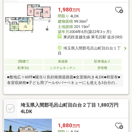
1,980
万円
間取り
4LDK
2
建物面積
99.36m
2
土地面積
201.15m
築年月
2004年6月(築22年3ヶ月)
東武鉄道越生線 東毛呂駅 徒歩28分
埼玉県入間郡毛呂山町目白台１丁
目
2階建て
南道路
駐車場あり
駐車3台
システムキッチン
所有権
■敷地広々60坪■陽当り良好南側道路面■全室南向き4LDK■和室有■
各室収納有■子ども用プールやバーベキューにも使える3台分の駐
車スペース
埼玉県入間郡毛呂山町目白台２丁目 1,880万円
4LDK
1,880
万円
間取り
4LDK