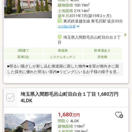
2
建物面積
100.19m
2
土地面積
219.14m
築年月
2011年7月(築15年2ヶ月)
東武鉄道越生線 東毛呂駅 徒歩33分
その他の交通
埼玉県入間郡毛呂山町目白台２丁
目
2階建て
南道路
駐車場あり
駐車2台
システムキッチン
所有権
■明るい陽ざしが射し込む南道路に面した物件■全室が南向きに面
した採光に優れた明るい室内■リビングにいるお子様の様子を見
守れる対面キッチン■くつろぎのスペースや客間としても利用可
能な和室あり
埼玉県入間郡毛呂山町目白台１丁目 1,680万円
4LDK
1,680
万円
間取り
4LDK
2
建物面積
118m
2
土地面積
199.8m