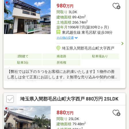
980
万円
間取り
3LDK
2
建物面積
89.42m
2
土地面積
266.74m
築年月
1996年7月(築30年2ヶ月)
東武越生線 東毛呂駅 徒歩38分
その他の交通
埼玉県入間郡毛呂山町大字西戸
2階建て
南道路
駐車場あり
駐車3台
所有権
【弊社では以下の５つをお客様にお約束いたします】1.物件の善
し悪しは全て正直にお話しします。2.無理な売り込みや契約の催
促、突然の訪問等、しつこい営業は一切行いません。3.契約した
ら終わりではなくお引き渡し後、お引越し後もお客様のパートナ
ーであること。 4.ウソやおとり広告は一切使いません。(データ更
埼玉県入間郡毛呂山町大字西戸 880万円 2SLDK
新は迅速に行います。）5.お客様の個人情報は細心の注意を払っ
て取り扱いします。
880
万円
間取り
2SLDK
2
建物面積
79.48m
2