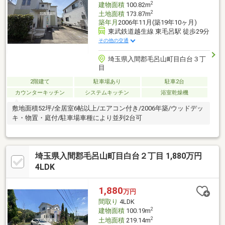
2
建物面積
100.82m
2
土地面積
173.87m
築年月
2006年11月(築19年10ヶ月)
東武鉄道越生線 東毛呂駅 徒歩29分
その他の交通
埼玉県入間郡毛呂山町目白台３丁
目
2階建て
駐車場あり
駐車2台
カウンターキッチン
システムキッチン
浴室乾燥機
敷地面積52坪/全居室6帖以上/エアコン付き/2006年築/ウッドデッ
キ・物置・庭付/駐車場車種により並列2台可
埼玉県入間郡毛呂山町目白台２丁目 1,880万円
4LDK
1,880
万円
間取り
4LDK
2
建物面積
100.19m
2
土地面積
219.14m