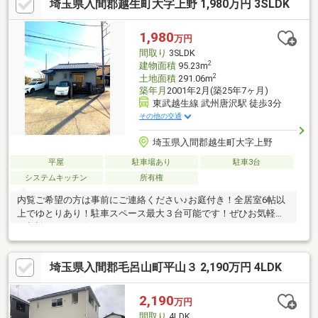
埼玉県入間郡越生町大字上野 1,980万円 3SLDK
利用可、南面バルコニー、スーパー 徒歩10分以内、小学校 徒歩
10分以内、南向き、山が見える、ゴルフ場が近い、市街地が近
い、避暑地、駅まで平坦、閑静な住宅地、総合病院 徒歩10分以
1,980
万円
内、整形地、２階建、都市近郊、通風良好、平坦地、周辺交通量
間取り
3SLDK
少なめ
2
建物面積
95.23m
2
土地面積
291.06m
築年月
2001年2月(築25年7ヶ月)
東武越生線 武州唐沢駅 徒歩3分
その他の交通
埼玉県入間郡越生町大字上野
平屋
駐車場あり
駐車3台
システムキッチン
所有権
内覧ご希望の方は事前にご連絡ください♪お庭付き！全居室6帖以
上でゆとりあり！駐車スペース最大３台可能です！ぜひお気軽に
ご相談ください☆
埼玉県入間郡毛呂山町平山３ 2,190万円 4LDK
2,190
万円
間取り
4LDK