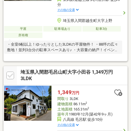
分
その他の交通
埼玉県入間郡越生町大字上野
平屋
駐車場あり
駐車3台
所有権
・全室6帖以上！ゆったりとした3LDKの平屋物件！ ・88坪の広々
敷地！並列3台分の駐車スペースあり♪ ・大容量の納戸！イベント
グッズもたくさん収納できます！
埼玉県入間郡毛呂山町大字小田谷 1,349万円
3LDK
1,349
万円
間取り
3LDK
2
建物面積
86.11m
2
土地面積
165.31m
築年月
1983年12月(築42年9ヶ月)
八高線 毛呂駅 徒歩10分
その他の交通