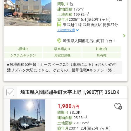
間取り
他
2
建物面積
176m
2
土地面積
199.82m
築年月
2006年6月(築20年3ヶ月)
東武越生線 武州唐沢駅 徒歩27分
その他の交通
埼玉県入間郡毛呂山町目白台１
2階建て
駐車場あり
駐車2台
システムキッチン
浴室乾燥機
所有権
■敷地面積60坪超！カースペース2台（車種による）■お互いの生
活リズムを大切にできる、ゆとりの二世帯住宅■キッチン・浴
室・洗面・トイレといった水回り設備も各階に確保！【周辺環
境】泉野小学校…徒歩15分毛呂山中学校…徒歩38分ローソン…徒歩
6分いなげや…徒歩27分イオンスタイル毛呂山…徒歩34分～リフォ
埼玉県入間郡越生町大字上野 1,980万円 3SLDK
ーム工事・住宅ローンのご相談もお任せください～住宅ローンの
ご提案のほか、頭金や諸費用、計画的な月々のお支払いに至るま
で丁寧にご説明させて頂きます。また、提携銀行にて住宅ローン
1,980
万円
金利の大幅優遇もございます。☆歓迎中国籍！有中国籍員工中文
間取り
3SLDK
対応！代理貸款（没有永住・0首付可）
2
建物面積
95.23m
2
土地面積
291.06m
築年月
2001年2月(築25年7ヶ月)