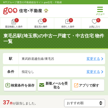
NTTグループ運営の不動産総合サイト goo住宅・不動産
1
0
0
0
最近検索した条件
最近見た物件
保存した条件
お気に入り
東毛呂駅(埼玉県)の中古一戸建て・中古住宅 物件
一覧
駅
変更する
東武鉄道越生線/東毛呂
条件
変更する
指定なし
新着メールを受
検索条件を保存
アプリで探す
取る
37
件
が該当しました。