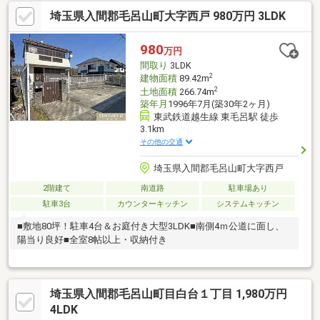
埼玉県入間郡毛呂山町大字西戸 980万円 3LDK
980
万円
間取り
3LDK
2
建物面積
89.42m
2
土地面積
266.74m
築年月
1996年7月(築30年2ヶ月)
東武鉄道越生線 東毛呂駅 徒歩
3.1km
その他の交通
埼玉県入間郡毛呂山町大字西戸
2階建て
南道路
駐車場あり
駐車3台
カウンターキッチン
システムキッチン
■敷地80坪！駐車4台＆お庭付き大型3LDK■南側4ｍ公道に面し、
陽当り良好■全室8帖以上・収納付き
埼玉県入間郡毛呂山町目白台１丁目 1,980万円
4LDK