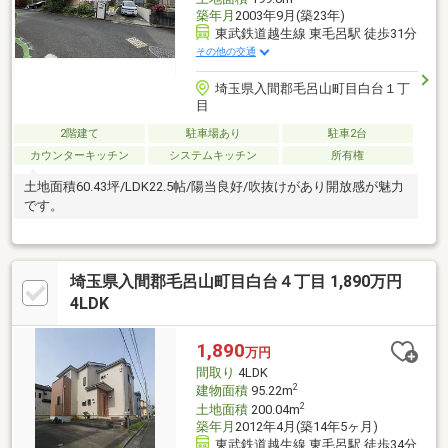
築年月
2003年9月(築23年)
東武鉄道越生線 東毛呂駅 徒歩31分
その他の交通
埼玉県入間郡毛呂山町目白台１丁
目
2階建て
駐車場あり
駐車2台
カウンターキッチン
システムキッチン
所有権
土地面積60.43坪/LDK22.5帖/陽当良好/吹抜けがあり開放感が魅力
です。
埼玉県入間郡毛呂山町目白台４丁目 1,890万円
4LDK
1,890
万円
間取り
4LDK
2
建物面積
95.22m
2
土地面積
200.04m
築年月
2012年4月(築14年5ヶ月)
東武鉄道越生線 東毛呂駅 徒歩34分