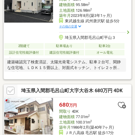
2
建物面積
95.58m
2
土地面積
126.98m
築年月
2023年8月(築3年1ヶ月)
東武越生線 武州唐沢駅 徒歩5分
その他の交通
埼玉県入間郡毛呂山町平山３
2階建て
駐車場あり
駐車2台
設計住宅性能評価付
建設住宅性能評価付
オール電化
建築確認完了検査済証、太陽光発電システム、駐車２台可、閑静
な住宅地、ＬＤＫ１５畳以上、対面式キッチン、トイレ２ヶ所、
２階建、ＴＶモニタ付インターホン、ＩＨクッキングヒーター
埼玉県入間郡毛呂山町大字大谷木 680万円 4DK
680
万円
間取り
4DK
2
建物面積
77.01m
2
土地面積
100.31m
築年月
1986年2月(築40年7ヶ月)
ＪＲ八高線 毛呂駅 徒歩17分