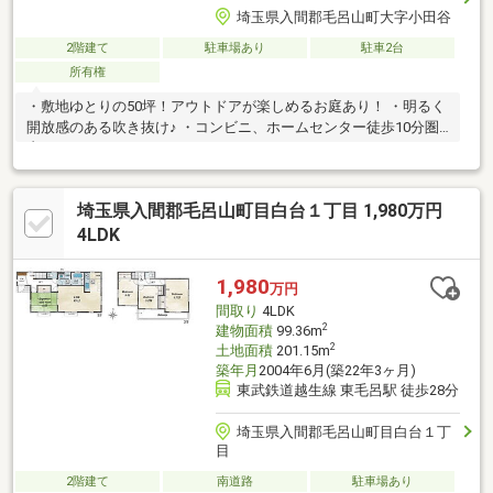
埼玉県入間郡毛呂山町大字小田谷
2階建て
駐車場あり
駐車2台
所有権
・敷地ゆとりの50坪！アウトドアが楽しめるお庭あり！ ・明るく
開放感のある吹き抜け♪ ・コンビニ、ホームセンター徒歩10分圏
内！
埼玉県入間郡毛呂山町目白台１丁目 1,980万円
4LDK
1,980
万円
間取り
4LDK
2
建物面積
99.36m
2
土地面積
201.15m
築年月
2004年6月(築22年3ヶ月)
東武鉄道越生線 東毛呂駅 徒歩28分
埼玉県入間郡毛呂山町目白台１丁
目
2階建て
南道路
駐車場あり