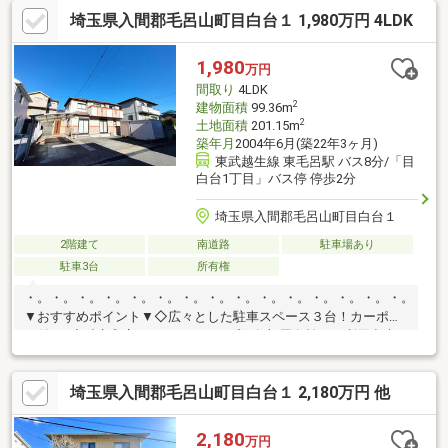
ユニットバス交換、トイレ交換、洗面化粧台交換、室内ドア（一
埼玉県入間郡毛呂山町目白台１ 1,980万円 4LDK
部）交換、床材上張り、クッションフロア上張り、シューズボッ
クス交換、クロス張替え、インターホン設置、火災警報器設置、
照明器具交換、シロアリ防除工事、クリーニング、雨漏り点検
1,980
万円
【おすすめポイント】・本物件は条件により住宅ローン減税が適
間取り
4LDK
用されます。
2
建物面積
99.36m
2
土地面積
201.15m
築年月
2004年6月(築22年3ヶ月)
東武越生線 東毛呂駅 バス8分/「目
白台1丁目」バス停 停歩2分
埼玉県入間郡毛呂山町目白台１
2階建て
南道路
駐車場あり
駐車3台
所有権
・。・。・。・。・。・。・。・。・。・。・。・。・。・。・。・。
▼おすすめポイント▼◇広々とした駐車スペース３台！カーポー
ト付き♪◇独立和室の４ＬＤＫタイプで各部屋有効にご利用出来
ます♪◇２部屋から出入り可能なワイドバルコニー◇落ち着きの
ある暮らしを叶える閑静な住宅街です
埼玉県入間郡毛呂山町目白台１ 2,180万円 他
◎・。・。・。・。・。・。・。・。・。・。・。・。・。・。・。・
2,180
万円