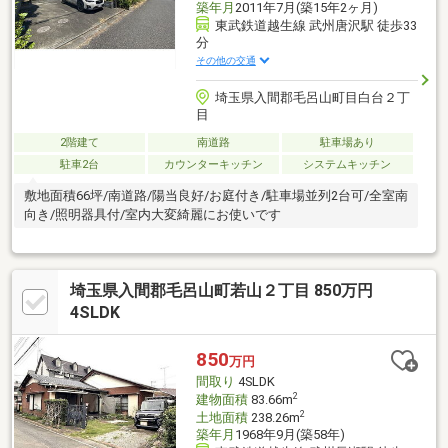
築年月
2011年7月(築15年2ヶ月)
東武鉄道越生線 武州唐沢駅 徒歩33
分
その他の交通
埼玉県入間郡毛呂山町目白台２丁
目
2階建て
南道路
駐車場あり
駐車2台
カウンターキッチン
システムキッチン
敷地面積66坪/南道路/陽当良好/お庭付き/駐車場並列2台可/全室南
向き/照明器具付/室内大変綺麗にお使いです
埼玉県入間郡毛呂山町若山２丁目 850万円
4SLDK
850
万円
間取り
4SLDK
2
建物面積
83.66m
2
土地面積
238.26m
築年月
1968年9月(築58年)