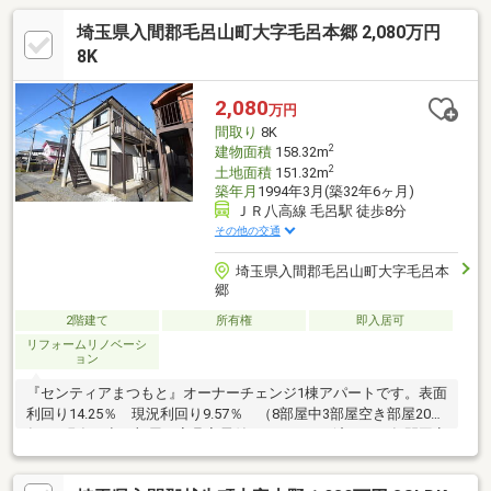
埼玉県入間郡毛呂山町大字毛呂本郷 2,080万円
8K
2,080
万円
間取り
8K
2
建物面積
158.32m
2
土地面積
151.32m
築年月
1994年3月(築32年6ヶ月)
ＪＲ八高線 毛呂駅 徒歩8分
その他の交通
埼玉県入間郡毛呂山町大字毛呂本
郷
2階建て
所有権
即入居可
リフォームリノベーシ
ョン
『センティアまつもと』オーナーチェンジ1棟アパートです。表面
利回り14.25％ 現況利回り9.57％ （8部屋中3部屋空き部屋2026
年5月現在）空き部屋は家具家電付でリフォーム済です。年間固定
資産税約57000円バストイレ別 内装ピカピカ 管理会社による
しっかりした管理空き部屋はお気軽に内見できます。２沿線以上