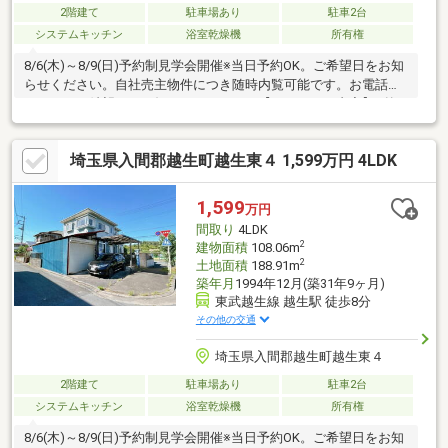
2階建て
駐車場あり
駐車2台
システムキッチン
浴室乾燥機
所有権
8/6(木)～8/9(日)予約制見学会開催※当日予約OK。ご希望日をお知
らせください。自社売主物件につき随時内覧可能です。お電話か
メールでご希望日をお知らせください。【リフォーム内容】●外
構・外装外壁塗装、屋根塗装、庭整備●内装工事システムキッチ
ン交換、ユニットバス交換、トイレ交換、洗面化粧台交換、室内
埼玉県入間郡越生町越生東４ 1,599万円 4LDK
ドア（一部）交換、床材上張り、シューズボックス交換、クロス
張替え、畳表替え、障子・襖張替え、インターホン設置、火災警
報器設置、照明器具交換、シロアリ防除工事、クリーニング、鍵
1,599
万円
交換、雨漏り点検、設備点検、【おすすめポイント】・駐車場拡
間取り
4LDK
張工事を行い並列2台
2
建物面積
108.06m
2
土地面積
188.91m
築年月
1994年12月(築31年9ヶ月)
東武越生線 越生駅 徒歩8分
その他の交通
埼玉県入間郡越生町越生東４
2階建て
駐車場あり
駐車2台
システムキッチン
浴室乾燥機
所有権
8/6(木)～8/9(日)予約制見学会開催※当日予約OK。ご希望日をお知