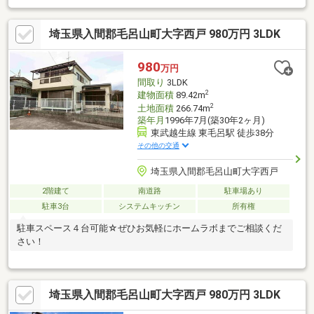
まい！●カースペース2台可（車種による）資金計画や住宅ローン
審査などのじっくり相談や、現地集合現地解散のサクッと見学な
埼玉県入間郡毛呂山町大字西戸 980万円 3LDK
どご希望に合わせたご案内が可能です！価格相談・ヤマダポイン
ト・家具家電特別割引などお得な情報盛りだくさん♪
980
万円
間取り
3LDK
2
建物面積
89.42m
2
土地面積
266.74m
築年月
1996年7月(築30年2ヶ月)
東武越生線 東毛呂駅 徒歩38分
その他の交通
埼玉県入間郡毛呂山町大字西戸
2階建て
南道路
駐車場あり
駐車3台
システムキッチン
所有権
駐車スペース４台可能☆ぜひお気軽にホームラボまでご相談くだ
さい！
埼玉県入間郡毛呂山町大字西戸 980万円 3LDK