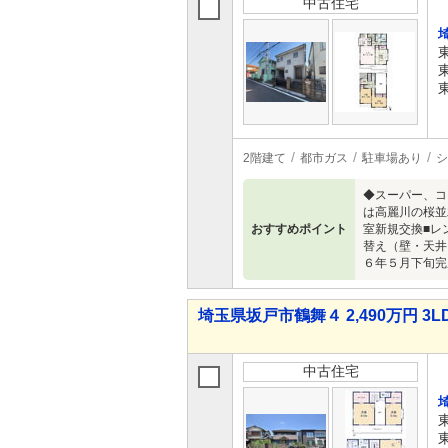
中古住宅
2階建て
都市ガス
駐車場あり
シ
◆スーパー、コ
は高麗川の桜並
おすすめポイント
室新規交換■レ
替え（壁・天井
６年５月下旬完
埼玉県坂戸市鶴舞４ 2,490万円 3L
中古住宅