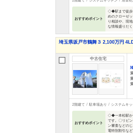
2階建て
システムキッチン
浴室乾
◇◆駅まで徒歩
めのクローゼッ
おすすめポイント
り相談や、現地
な情報盛りだく
埼玉県坂戸市鶴舞３ 2,100万円 4L
中古住宅
2階建て
駐車場あり
システムキッ
◇◆一本松駅か
です。〇リビン
おすすめポイント
ン審査などのじ
電特別割引など