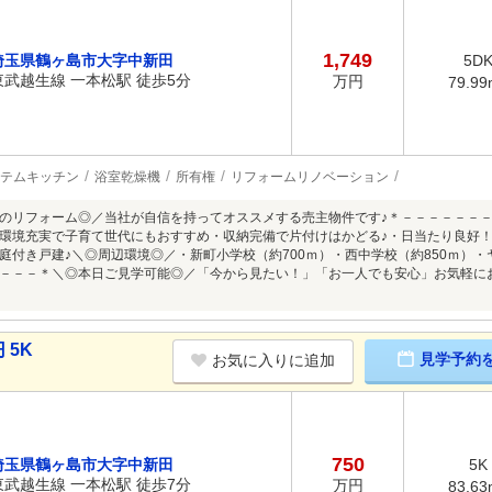
1,749
埼玉県鶴ヶ島市大字中新田
5D
東武越生線 一本松駅 徒歩5分
万円
79.99
テムキッチン
浴室乾燥機
所有権
リフォームリノベーション
のリフォーム◎／当社が自信を持ってオススメする売主物件です♪＊－－－－－－
環境充実で子育て世代にもおすすめ・収納完備で片付けはかどる♪・日当たり良好！
庭付き戸建♪＼◎周辺環境◎／・新町小学校（約700ｍ）・西中学校（約850ｍ）・
－－－＊＼◎本日ご見学可能◎／「今から見たい！」「お一人でも安心」お気軽に
 5K
見学予約
お気に入りに追加
750
埼玉県鶴ヶ島市大字中新田
5K
東武越生線 一本松駅 徒歩7分
万円
83.63