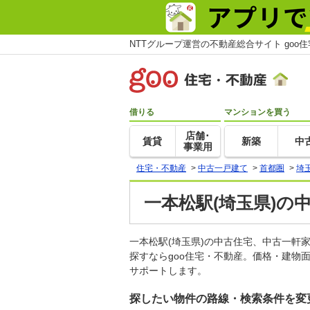
NTTグループ運営の不動産総合サイト goo
借りる
マンションを買う
店舗･
賃貸
新築
中
事業用
住宅・不動産
>
中古一戸建て
>
首都圏
>
埼
一本松駅(埼玉県)の
一本松駅(埼玉県)の中古住宅、中古一
探すならgoo住宅・不動産。価格・建物
サポートします。
探したい物件の路線・検索条件を変