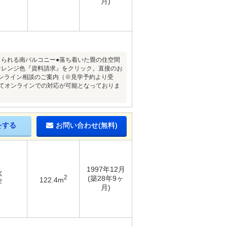
月)
じられる南バルコニー●落ち着いた畳の住空間
オレンジ色『資料請求』をクリック。直接のお
■オンライン相談のご案内（※見学予約より受
全てオンラインでの対応が可能となっておりま
をする
お問い合わせ(無料)
1997年12月
K
2
(築28年9ヶ
122.4m
2
月)