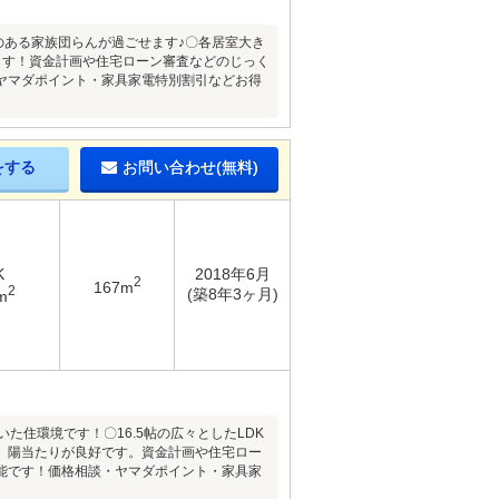
りのある家族団らんが過ごせます♪〇各居室大き
ます！資金計画や住宅ローン審査などのじっく
ヤマダポイント・家具家電特別割引などお得
をする
お問い合わせ(無料)
K
2018年6月
2
167m
2
(築8年3ヶ月)
m
た住環境です！〇16.5帖の広々としたLDK
、陽当たりが良好です。資金計画や住宅ロー
能です！価格相談・ヤマダポイント・家具家