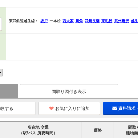
東武鉄道越生線：
坂戸
一本松
西大家
川角
武州長瀬
東毛呂
武州唐沢
越
間取り図付き表示
お気に入りに追加
資料請求
所在地/交通
間取
価格
（駅/バス 所要時間）
建物面