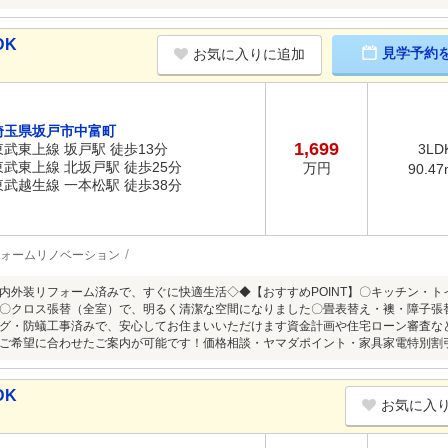
DK
見学予約
お気に入りに追加
埼玉県坂戸市中富町
1,699
東武東上線 坂戸駅 徒歩13分
3LD
東武東上線 北坂戸駅 徒歩25分
万円
90.47
東武越生線 一本松駅 徒歩38分
ォームリノベーション
内外装リフォーム済みで、すぐに快適生活◇◆【おすすめPOINT】〇キッチン・
〇クロス張替（全室）で、明るく清潔な空間になりました〇畳表替え・襖・障子張
グ・防蟻工事済みで、安心してお住まいいただけます資金計画や住宅ローン審査な
ご希望に合わせたご案内が可能です！価格相談・ヤマダポイント・家具家電特別割
DK
お気に入