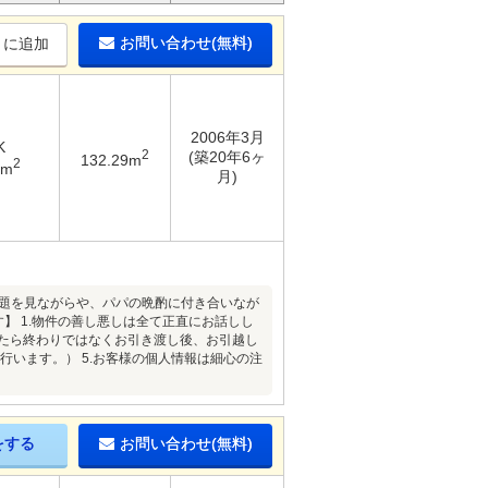
お問い合わせ(無料)
りに追加
2006年3月
K
2
(築20年6ヶ
132.29m
2
9m
月)
宿題を見ながらや、パパの晩酌に付き合いなが
】 1.物件の善し悪しは全て正直にお話しし
したら終わりではなくお引き渡し後、お引越し
行います。） 5.お客様の個人情報は細心の注
をする
お問い合わせ(無料)