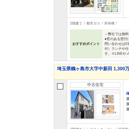
2階建て
都市ガス
所有権
～弊社では無料
●窓のある壁付
おすすめポイント
問い合わせは0
付）ランチや仕
す。※LINE
埼玉県鶴ヶ島市大字中新田 1,300万
中古住宅