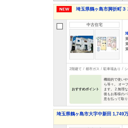
埼玉県鶴ヶ島市脚折町３ 2,
中古住宅
2階建て
都市ガス
駐車場あり
シ
機能的で使いや
ら等々。 オー
おすすめポイント
ます。 2.無
後もお客様のパ
意を払って取り
埼玉県鶴ヶ島市大字中新田 1,749万