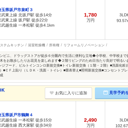
埼玉県坂戸市泉町３
1,780
東武東上線 北坂戸駅 徒歩14分
3LD
東武東上線 坂戸駅 徒歩22分
万円
93.57
東武越生線 一本松駅 徒歩4.1km
ステムキッチン
浴室乾燥機
所有権
リフォームリノベーション
ンビニ、ドラッグストアが徒歩６分圏内で生活に便利な立地◆小学校、中学校まで
木をお散歩したりお花見を楽しめます◆２階リビングのため日当たり良好で明るい
ンジフード、ビルトインコンロ新規交換■トイレ新規交換（１階・２階）■洗面化粧
）■ＣＦ上貼り（ＬＤＫ・洗面・トイレ）■畳表替え■照明新規交換■コンセントプ
成
DK
見学予約
お気に入りに追加
埼玉県坂戸市鶴舞４
2,490
東武越生線 一本松駅 徒歩15分
3LD
東武越生線 西大家駅 徒歩34分
万円
102.6