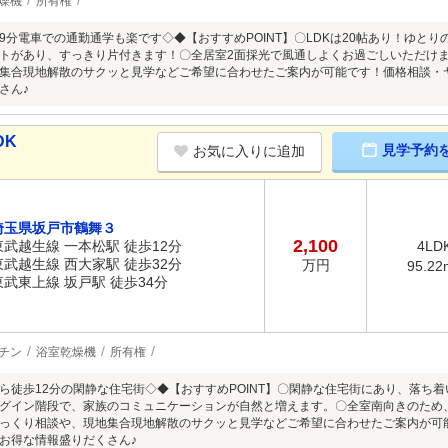
燥機
所有権
9分電車での通勤通学も楽です◇◆【おすすめPOINT】〇LDKは20帖あり！ゆと
トがあり、すっきり片付きます！〇全居室2面採光で風通しよくお過ごしいただけ
集合現地解散のサクッと見学などご希望に合わせたご案内が可能です！価格相談・
さん♪
DK
見学予約
お気に入りに追加
埼玉県坂戸市鶴舞３
2,100
東武越生線 一本松駅 徒歩12分
4LD
東武越生線 西大家駅 徒歩32分
万円
95.22
東武東上線 坂戸駅 徒歩34分
チン
浴室乾燥機
所有権
ら徒歩12分の閑静な住宅街◇◆【おすすめPOINT】〇閑静な住宅街にあり、落ち着い
グイン階段で、家族のコミュニケーションが自然と増えます。〇全室南向きのため
っくり相談や、現地集合現地解散のサクッと見学などご希望に合わせたご案内が可
お得な情報盛りだくさん♪