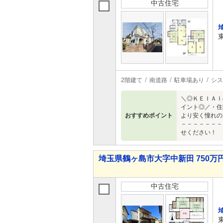
中古住宅
2階建て
南道路
駐車場あり
シス
＼◎ＫＥＩＡＩ
イント◎／・住
おすすめポイント
より安く憧れの
－－－－－－－
せください！
埼玉県鶴ヶ島市大字中新田 750万円
中古住宅