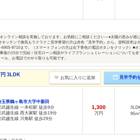
オンライン相談を実施しております。お気軽にご相談ください～●太陽の恵みが感
けキッチンで換気もラクラクご見学希望の方は赤色『見学予約』から。資料請求は
3-6905-9710まで。（スマートフォンの方は右下青色の電話ボタンをクリック）
事後の15分で完結！住宅ローン相談やライフプランシュミレーションについても
やメール、お電話でのやり取りも可能です。
円 3LDK
見学予約
お気に入りに追加
埼玉県鶴ヶ島市大字中新田
1,300
東武越生線 一本松駅 徒歩9分
3LD
東武越生線 西大家駅 徒歩19分
万円
95m
東武越生線 川角駅 徒歩29分