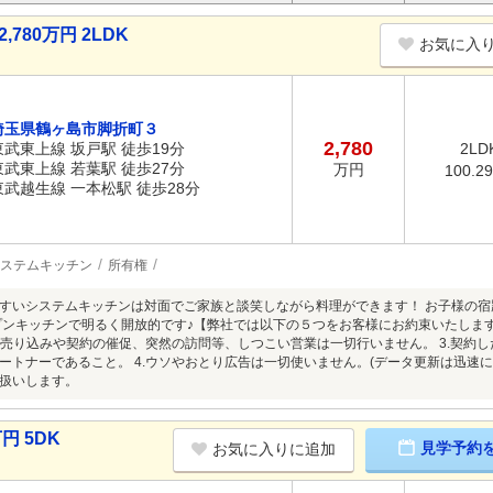
780万円 2LDK
お気に入
埼玉県鶴ヶ島市脚折町３
2,780
東武東上線 坂戸駅 徒歩19分
2LD
東武東上線 若葉駅 徒歩27分
万円
100.2
東武越生線 一本松駅 徒歩28分
ステムキッチン
所有権
すいシステムキッチンは対面でご家族と談笑しながら料理ができます！ お子様の
プンキッチンで明るく開放的です♪【弊社では以下の５つをお客様にお約束いたします
理な売り込みや契約の催促、突然の訪問等、しつこい営業は一切行いません。 3.契約
ートナーであること。 4.ウソやおとり広告は一切使いません。(データ更新は迅速に
扱いします。
円 5DK
見学予約
お気に入りに追加