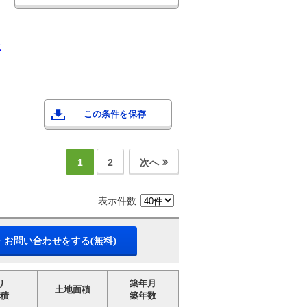
生
この条件を保存
1
2
次へ
表示件数
・お問い合わせをする(無料)
り
築年月
土地面積
積
築年数