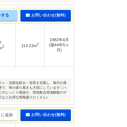
をする
お問い合わせ(無料)
1982年4月
K
2
(築44年5ヶ
113.23m
2
m
月)
トイレ・洗面化粧台・浴室を交換し、毎日の身
替で、和の落ち着きも大切にしています〇ハ
どのじっくり相談や、現地集合現地解散のサ
引などお得な情報盛りだくさん♪
お問い合わせ(無料)
りに追加