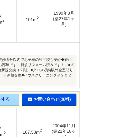
1999年8月
K
2
(築27年1ヶ
101m
2
m
月)
徒歩６分以内でお子様の登下校も安心◆春に
お部屋です～新規リフォーム済みです！～■浴
台新規交換（２階）■クロス収納以外全室貼り
レート新規交換■ハウスクリーニング※２０２
をする
お問い合わせ(無料)
2004年11月
K
2
(築21年10ヶ
187.53m
2
7m
月)