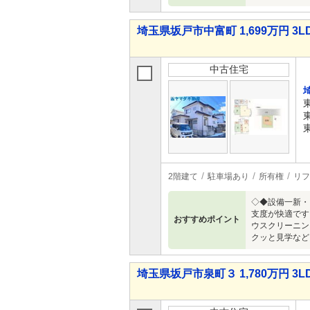
埼玉県坂戸市中富町 1,699万円 3L
中古住宅
2階建て
駐車場あり
所有権
リフ
◇◆設備一新・
支度が快適です
おすすめポイント
ウスクリーニン
クッと見学など
埼玉県坂戸市泉町３ 1,780万円 3L