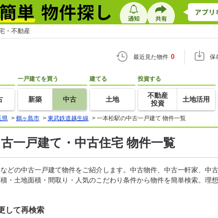
住宅・不動産
0
最近見た物件
保
一戸建てを買う
建てる
投資する
不動産
古
新築
中古
土地
土地活用
投資
玉県
>
鶴ヶ島市
>
東武鉄道越生線
>
一本松駅の中古一戸建て 物件一覧
中古一戸建て・中古住宅 物件一覧
軒家などの中古一戸建て物件をご紹介します。中古物件、中古一軒家、中
面積・土地面積・間取り・人気のこだわり条件から物件を簡単検索。理想
更して再検索