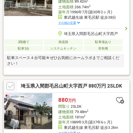
2
建物面積
89.42m
2
土地面積
266.74m
築年月
1996年7月(築30年2ヶ月)
東武越生線 東毛呂駅 徒歩38分
その他の交通
埼玉県入間郡毛呂山町大字西戸
2階建て
南道路
駐車場あり
駐車3台
システムキッチン
所有権
駐車スペース４台可能☆ぜひお気軽にホームラボまでご相談くだ
さい！
埼玉県入間郡毛呂山町大字西戸 880万円 2SLDK
880
万円
間取り
2SLDK
2
建物面積
79.48m
2
土地面積
181m
築年月
1989年3月(築37年6ヶ月)
東武越生線 東毛呂駅 徒歩3.2km
その他の交通