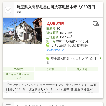
埼玉県入間郡毛呂山町大字毛呂本郷 2,080万円
8K
2,080
万円
間取り
8K
2
建物面積
158.32m
2
土地面積
151.32m
築年月
1994年3月(築32年6ヶ月)
ＪＲ八高線 毛呂駅 徒歩8分
その他の交通
埼玉県入間郡毛呂山町大字毛呂本
郷
2階建て
所有権
即入居可
リフォームリノベーシ
ョン
『センティアまつもと』オーナーチェンジ1棟アパートです。表面
利回り14.25％ 現況利回り9.57％ （8部屋中3部屋空き部屋2026
年5月現在）空き部屋は家具家電付でリフォーム済です。年間固定
資産税約57000円バストイレ別 内装ピカピカ 管理会社による
しっかりした管理空き部屋はお気軽に内見できます。２沿線以上