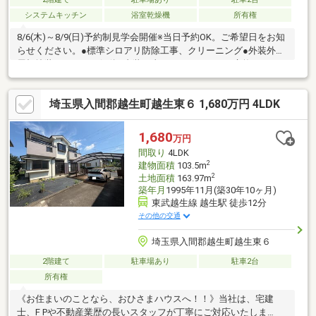
システムキッチン
浴室乾燥機
所有権
8/6(木)～8/9(日)予約制見学会開催※当日予約OK。ご希望日をお知
らせください。●標準シロアリ防除工事、クリーニング●外装外壁
屋根塗装、ガレージ解体●内装工事システムキッチン交換、ユニ
ットバス交換、温水洗浄便座トイレ交換、洗面化粧台交換、フロ
ーリング上張、建具交換、クロス張替え、畳表替え、クッション
埼玉県入間郡越生町越生東６ 1,680万円 4LDK
フロア張替え、給湯器交換、インターホン設置、照明LED交換
【おすすめポイント】・本物件は条件により住宅ローン減税が適
用されます。・シロアリ防除工事施工後5年間保証・お客様に合わ
1,680
万円
せたローンの組み方や金融機関をご提案。住宅ローンが初めての
間取り
4LDK
方でもお気軽にご
2
建物面積
103.5m
2
土地面積
163.97m
築年月
1995年11月(築30年10ヶ月)
東武越生線 越生駅 徒歩12分
その他の交通
埼玉県入間郡越生町越生東６
2階建て
駐車場あり
駐車2台
所有権
《お住まいのことなら、おひさまハウスへ！！》当社は、宅建
士、F Pや不動産業歴の長いスタッフが丁寧にご対応いたしま