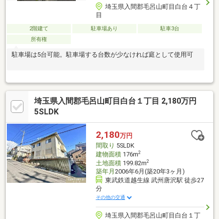
埼玉県入間郡毛呂山町目白台４丁
目
2階建て
駐車場あり
駐車3台
所有権
駐車場は5台可能。駐車場する台数が少なければ庭として使用可
埼玉県入間郡毛呂山町目白台１丁目 2,180万円
5SLDK
2,180
万円
間取り
5SLDK
2
建物面積
176m
2
土地面積
199.82m
築年月
2006年6月(築20年3ヶ月)
東武鉄道越生線 武州唐沢駅 徒歩27
分
その他の交通
埼玉県入間郡毛呂山町目白台１丁