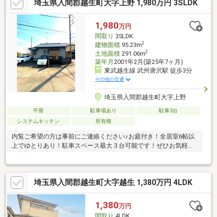
埼玉県入間郡越生町大字上野 1,980万円 3SLDK
利用可、南面バルコニー、スーパー 徒歩10分以内、小学校 徒歩
10分以内、南向き、山が見える、ゴルフ場が近い、市街地が近
い、避暑地、駅まで平坦、閑静な住宅地、総合病院 徒歩10分以
1,980
万円
内、整形地、２階建、都市近郊、通風良好、平坦地、周辺交通量
間取り
3SLDK
少なめ
2
建物面積
95.23m
2
土地面積
291.06m
築年月
2001年2月(築25年7ヶ月)
東武越生線 武州唐沢駅 徒歩3分
その他の交通
埼玉県入間郡越生町大字上野
平屋
駐車場あり
駐車3台
システムキッチン
所有権
内覧ご希望の方は事前にご連絡ください♪お庭付き！全居室6帖以
上でゆとりあり！駐車スペース最大３台可能です！ぜひお気軽に
ご相談ください☆
埼玉県入間郡越生町大字越生 1,380万円 4LDK
1,380
万円
間取り
4LDK