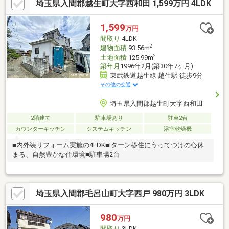
埼玉県入間郡越生町大字西和田 1,599万円 4LDK
1,599
万円
間取り
4LDK
2
建物面積
93.56m
2
土地面積
125.99m
築年月
1996年2月(築30年7ヶ月)
東武鉄道越生線 越生駅 徒歩9分
その他の交通
埼玉県入間郡越生町大字西和田
2階建て
駐車場あり
駐車2台
カウンターキッチン
システムキッチン
浴室乾燥機
■内外装リフォーム実施の4LDK■Iターン移住にうってつけの心休
まる、自然豊かな住環境■駐車場2台
埼玉県入間郡毛呂山町大字西戸 980万円 3LDK
980
万円
間取り
3LDK