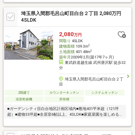
埼玉県入間郡毛呂山町目白台２丁目 2,080万円
4SLDK
2,080
万円
間取り
4SLDK
2
建物面積
109.3m
2
土地面積
401.48m
築年月
2009年2月(築17年7ヶ月)
東武鉄道越生線 武州唐沢駅 徒歩32
分
埼玉県入間郡毛呂山町目白台２丁
目
2階建て
カウンターキッチン
システムキッチン
浴室乾燥機
所有権
■ガーデンシティ目白台地区計画区域内■敷地401平米超（121坪
超）■建物33坪超■全居室6帖以上、4SLDK■家庭菜園を楽しめる広
い庭付き