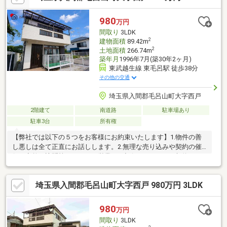
ッチン、洗面台）・シーリング、ダウンライト、スイッチ、コン
セントプレート交換・カーテンレール、火災報知器交換・畳表替
980
万円
え・エアコンクリーニング×2、ルームクリーニング・その他建付
間取り
3LDK
け・床木枠の修補等
2
建物面積
89.42m
2
土地面積
266.74m
築年月
1996年7月(築30年2ヶ月)
東武越生線 東毛呂駅 徒歩38分
その他の交通
埼玉県入間郡毛呂山町大字西戸
2階建て
南道路
駐車場あり
駐車3台
所有権
【弊社では以下の５つをお客様にお約束いたします】1.物件の善
し悪しは全て正直にお話しします。2.無理な売り込みや契約の催
促、突然の訪問等、しつこい営業は一切行いません。3.契約した
ら終わりではなくお引き渡し後、お引越し後もお客様のパートナ
ーであること。 4.ウソやおとり広告は一切使いません。(データ更
埼玉県入間郡毛呂山町大字西戸 980万円 3LDK
新は迅速に行います。）5.お客様の個人情報は細心の注意を払っ
て取り扱いします。
980
万円
間取り
3LDK