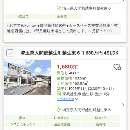
埼玉県入間郡越生町越生東６
2階建て
所有権
○おすすめPointo○●敷地面積約95坪●カースペース複数台駐車可敷
地南西側には、1部月極駐車場として貸出し中。（月額：5000
円）●お庭もあり、家庭菜園も可能！●2階バルコニーにはサンル
ームあり●5LDKの大型戸建セキスイハイム施工物件●室内綺麗に
お使いです。●室内リフォーム履歴多数あり令和８年：外壁塗
埼玉県入間郡越生町越生東６ 1,680万円 4SLDK
装、インターホン工事、床補修、クロス補修など（ライフインフ
ォメーション）・越生小学校：徒歩23分・越生中学校：徒歩43
分・カインズ越生店：徒歩19分・ウエルシア越生店：徒歩7分・
1,680
万円
ローソン越生：徒歩10分
間取り
4SLDK
2
建物面積
103.5m
2
土地面積
163.97m
築年月
1995年11月(築30年10ヶ月)
東武越生線 越生駅 徒歩10分
その他の交通
埼玉県入間郡越生町越生東６
2階建て
駐車場あり
駐車3台
システムキッチン
浴室乾燥機
所有権