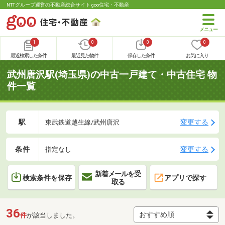
NTTグループ運営の不動産総合サイト goo住宅・不動産
1
0
0
0
最近検索した条件
最近見た物件
保存した条件
お気に入り
武州唐沢駅(埼玉県)の中古一戸建て・中古住宅 物
件一覧
駅
変更する
東武鉄道越生線/武州唐沢
条件
変更する
指定なし
新着メールを受
検索条件を保存
アプリで探す
取る
36
件
が該当しました。