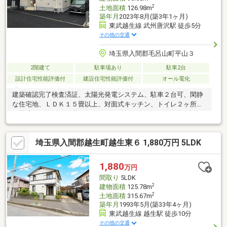
2
土地面積
126.98m
築年月
2023年8月(築3年1ヶ月)
東武越生線 武州唐沢駅 徒歩5分
その他の交通
埼玉県入間郡毛呂山町平山３
2階建て
駐車場あり
駐車2台
設計住宅性能評価付
建設住宅性能評価付
オール電化
建築確認完了検査済証、太陽光発電システム、駐車２台可、閑静
な住宅地、ＬＤＫ１５畳以上、対面式キッチン、トイレ２ヶ所、
２階建、ＴＶモニタ付インターホン、ＩＨクッキングヒーター
埼玉県入間郡越生町越生東６ 1,880万円 5LDK
1,880
万円
間取り
5LDK
2
建物面積
125.78m
2
土地面積
315.67m
築年月
1993年5月(築33年4ヶ月)
東武越生線 越生駅 徒歩10分
その他の交通