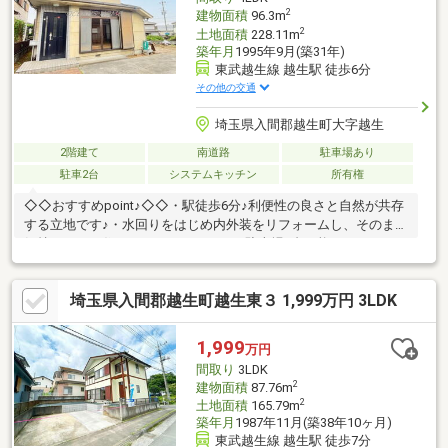
2
建物面積
96.3m
2
土地面積
228.11m
築年月
1995年9月(築31年)
東武越生線 越生駅 徒歩6分
その他の交通
埼玉県入間郡越生町大字越生
2階建て
南道路
駐車場あり
駐車2台
システムキッチン
所有権
◇◇おすすめpoint♪◇◇・駅徒歩6分♪利便性の良さと自然が共存
する立地です♪・水回りをはじめ内外装をリフォームし、そのまま
気持ちよくお住まいいただけます。・駐車場2台可能♪ゆとりある
4LDKでお子様のいるご家庭にもおすすめです♪・各居室6帖以上♪
ひとりのくつろぎスペースもゆったりと♪【リフォーム内容
埼玉県入間郡越生町越生東３ 1,999万円 3LDK
（2026年8月完了予定）】■屋根、外装塗装■外構工事■システムキ
ッチン交換■トイレ交換■照明器具交換■全クロス張替■障子張替■
襖張替■ハウスクリーニング
1,999
万円
間取り
3LDK
2
建物面積
87.76m
2
土地面積
165.79m
築年月
1987年11月(築38年10ヶ月)
東武越生線 越生駅 徒歩7分