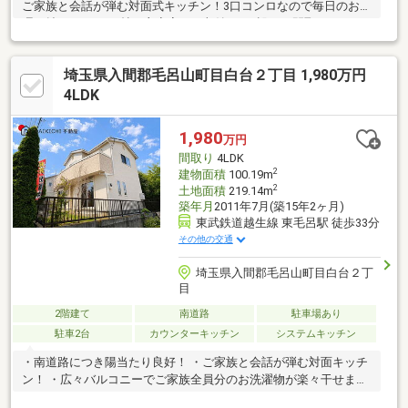
ご家族と会話が弾む対面式キッチン！3口コンロなので毎日のお料
理も捗ります♪ ・7帖の主寝室には収納を2つ設けた間取り♪
埼玉県入間郡毛呂山町目白台２丁目 1,980万円
4LDK
1,980
万円
間取り
4LDK
2
建物面積
100.19m
2
土地面積
219.14m
築年月
2011年7月(築15年2ヶ月)
東武鉄道越生線 東毛呂駅 徒歩33分
その他の交通
埼玉県入間郡毛呂山町目白台２丁
目
2階建て
南道路
駐車場あり
駐車2台
カウンターキッチン
システムキッチン
・南道路につき陽当たり良好！ ・ご家族と会話が弾む対面キッチ
ン！ ・広々バルコニーでご家族全員分のお洗濯物が楽々干せます
♪