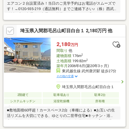
エアコン２台設置済み！当日のご見学予約はお電話がスムーズで
す！→0120-935-219（通話無料）までご連絡下さい♪（株）西武開
発坂戸店は火曜日・水曜日も営業しています！●「ＳＵＵＭＯ
（スーモ）を見て」とお問合せいただくと スムーズにご案内で
きます。地元のために、お客様のために。「安全取引」をモット
埼玉県入間郡毛呂山町目白台１ 2,180万円 他
ーに、私たちの情熱が、地元の皆様の夢をかたちにします。「西
武開発」ではグループ会社のＡＲＵＨＩ代理店「リビングコンシ
ェルジュ」と共に、不動産からファイナンスまでのワンストップ
2,180
万円
サービスをご提供いたします。くわしくはお問い合わせください♪
間取り
他
2
建物面積
176m
2
土地面積
199.82m
築年月
2006年6月(築20年3ヶ月)
東武越生線 武州唐沢駅 徒歩27分
その他の交通
埼玉県入間郡毛呂山町目白台１
2階建て
駐車場あり
駐車2台
システムキッチン
浴室乾燥機
所有権
■敷地面積60坪超！カースペース2台（車種による）■お互いの生
活リズムを大切にできる、ゆとりの二世帯住宅■キッチン・浴
室・洗面・トイレといった水回り設備も各階に確保！【周辺環
境】泉野小学校…徒歩15分毛呂山中学校…徒歩38分ローソン…徒歩