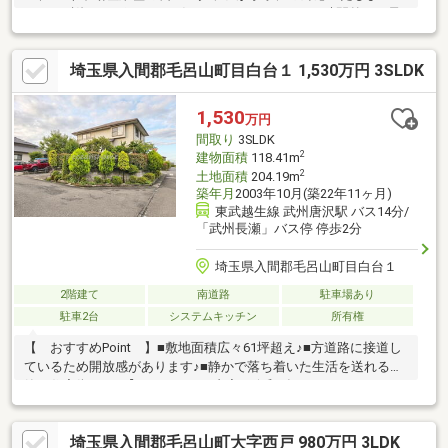
す！！融資のサポートもお任せください！！平日、時間外もご予
約頂ければご見学・ご案内可能です！！資料請求は、オレンジバ
ナーよりお問い合わせください。見学予約は【0493-35-3025】ま
埼玉県入間郡毛呂山町目白台１ 1,530万円 3SLDK
でお気軽にお電話ください！！（※スマートフォンの方は青いバ
ナーから、お問い合わせ頂けます。）
1,530
万円
間取り
3SLDK
2
建物面積
118.41m
2
土地面積
204.19m
築年月
2003年10月(築22年11ヶ月)
東武越生線 武州唐沢駅 バス14分/
「武州長瀬」バス停 停歩2分
埼玉県入間郡毛呂山町目白台１
2階建て
南道路
駐車場あり
駐車2台
システムキッチン
所有権
【 おすすめPoint 】■敷地面積広々61坪超え♪■方道路に接道し
ているため開放感があります♪■静かで落ち着いた生活を送れる閑
静な住宅街です♪【 リフォーム内容（令和8年6月リフォーム
中） 】・タイルカーペット貼替（2階のフローリング部分を除
く）・クロス貼替（壁・天井全面）・CF貼替（トイレ×2、洗面
埼玉県入間郡毛呂山町大字西戸 980万円 3LDK
室）・ウォシュレット交換×2・インターホン交換・水栓交換（キ