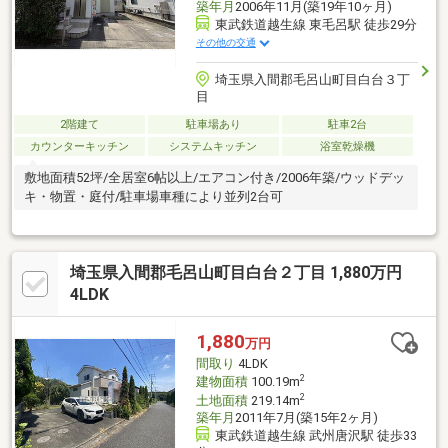
築年月
2006年11月(築19年10ヶ月)
東武鉄道越生線 東毛呂駅 徒歩29分
その他の交通
埼玉県入間郡毛呂山町目白台３丁
目
2階建て
駐車場あり
駐車2台
カウンターキッチン
システムキッチン
浴室乾燥機
敷地面積52坪/全居室6帖以上/エアコン付き/2006年築/ウッドデッ
キ・物置・庭付/駐車場車種により並列2台可
埼玉県入間郡毛呂山町目白台２丁目 1,880万円
4LDK
1,880
万円
間取り
4LDK
2
建物面積
100.19m
2
土地面積
219.14m
築年月
2011年7月(築15年2ヶ月)
東武鉄道越生線 武州唐沢駅 徒歩33