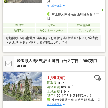
分
その他の交通
埼玉県入間郡毛呂山町目白台２丁
目
2階建て
南道路
駐車場あり
駐車2台
カウンターキッチン
システムキッチン
敷地面積66坪/南道路/陽当良好/お庭付き/駐車場並列2台可/全室南
向き/照明器具付/室内大変綺麗にお使いです
埼玉県入間郡毛呂山町目白台２丁目 1,980万円
4LDK
1,980
万円
間取り
4LDK
2
建物面積
100.19m
2
土地面積
219.14m
築年月
2011年7月(築15年2ヶ月)
東武鉄道越生線 東毛呂駅 徒歩33分
その他の交通