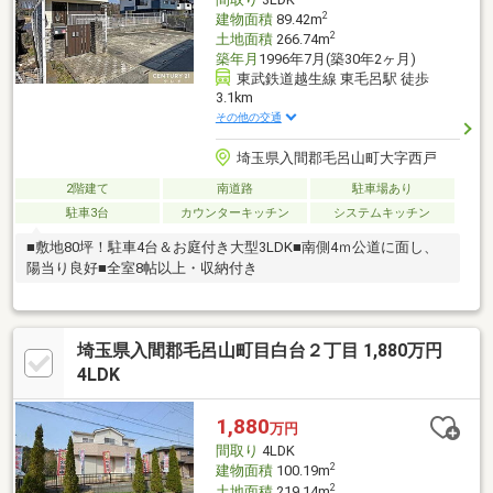
2
建物面積
89.42m
2
土地面積
266.74m
築年月
1996年7月(築30年2ヶ月)
東武鉄道越生線 東毛呂駅 徒歩
3.1km
その他の交通
埼玉県入間郡毛呂山町大字西戸
2階建て
南道路
駐車場あり
駐車3台
カウンターキッチン
システムキッチン
■敷地80坪！駐車4台＆お庭付き大型3LDK■南側4ｍ公道に面し、
陽当り良好■全室8帖以上・収納付き
埼玉県入間郡毛呂山町目白台２丁目 1,880万円
4LDK
1,880
万円
間取り
4LDK
2
建物面積
100.19m
2
土地面積
219.14m