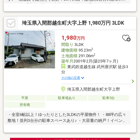
ース！ ・「越生」駅まで徒歩6分！お帰りが遅い日も安心な立
地！
埼玉県入間郡越生町大字上野 1,980万円 3LDK
1,980
万円
間取り
3LDK
2
建物面積
95.23m
2
土地面積
291.06m
築年月
2001年2月(築25年7ヶ月)
東武鉄道越生線 武州唐沢駅 徒歩3
分
その他の交通
埼玉県入間郡越生町大字上野
平屋
駐車場あり
駐車3台
所有権
・全室6帖以上！ゆったりとした3LDKの平屋物件！ ・88坪の広々
敷地！並列3台分の駐車スペースあり♪ ・大容量の納戸！イベント
グッズもたくさん収納できます！