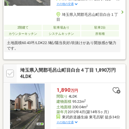
その他の交通
埼玉県入間郡毛呂山町目白台１丁
目
2階建て
駐車場あり
駐車2台
カウンターキッチン
システムキッチン
所有権
土地面積60.43坪/LDK22.5帖/陽当良好/吹抜けがあり開放感が魅力
です。
埼玉県入間郡毛呂山町目白台４丁目 1,890万円
4LDK
1,890
万円
間取り
4LDK
2
建物面積
95.22m
2
土地面積
200.04m
築年月
2012年4月(築14年5ヶ月)
東武鉄道越生線 東毛呂駅 徒歩34分
その他の交通