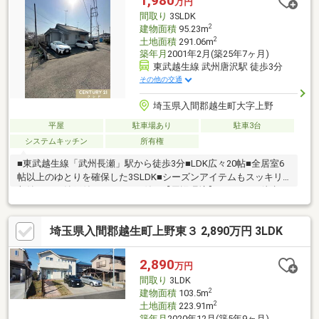
1,980
万円
間取り
3SLDK
2
建物面積
95.23m
2
土地面積
291.06m
築年月
2001年2月(築25年7ヶ月)
東武越生線 武州唐沢駅 徒歩3分
その他の交通
埼玉県入間郡越生町大字上野
平屋
駐車場あり
駐車3台
システムキッチン
所有権
■東武越生線「武州長瀬」駅から徒歩3分■LDK広々20帖■全居室6
帖以上のゆとりを確保した3SLDK■シーズンアイテムもスッキリ
収納できる納戸付き■エアコン付き【周辺環境】・ベルク…徒歩10
分・いなげや…徒歩17分・セブンイレブン…徒歩14分・ウエルシ
ア…徒歩13分～リフォーム工事・住宅ローンのご相談もお任せく
埼玉県入間郡越生町上野東３ 2,890万円 3LDK
ださい～リフォーム費用を含めた住宅ローンのご提案のほか、頭
金や諸費用、計画的な月々のお支払いに至るまで丁寧にご説明さ
せて頂きます。また、提携銀行にて住宅ローン金利の大幅優遇も
2,890
万円
ございます。☆歓迎中国籍！有中国籍員工中文対応！代理貸款
間取り
3LDK
（没有永住・0首付可）
2
建物面積
103.5m
2
土地面積
223.91m
築年月
2020年12月(築5年9ヶ月)