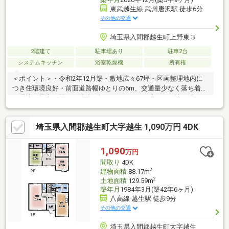
東武越生線 武州唐沢駅 徒歩6分
その他の交通
埼玉県入間郡越生町上野東３
2階建て
駐車場あり
駐車2台
システムキッチン
浴室乾燥機
所有権
＜ポイント＞・令和2年12月築・敷地広々67坪・区画整理地内に
つき住環境良好・前面道路幅ゆとりの6m、交通量少なく落ち着い
た環境・最寄り駅まで徒歩6分の好アクセス・広々20.8帖の明るい
1階LDK・陽光たっぷり差し込む開放感ある吹抜け・人気のリビン
グ内階段・豊富な収納スペース＜生活施設＞・越生小学校（2300
埼玉県入間郡越生町大字越生 1,090万円 4DK
ｍ）・越生中学校（4000ｍ）・山吹保育園（900ｍ）・越生保育
園（2300ｍ）・越生みどり幼稚園（1900ｍ）・ベルク毛呂山店
（1200ｍ）・いなげや毛呂店（1400ｍ）・越生町役場（2000
1,090
万円
ｍ）・埼玉医大病院（2100ｍ）
間取り
4DK
2
建物面積
88.17m
2
土地面積
129.59m
築年月
1984年3月(築42年6ヶ月)
八高線 越生駅 徒歩9分
その他の交通
埼玉県入間郡越生町大字越生