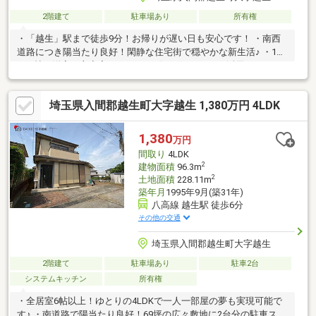
2階建て
駐車場あり
所有権
・「越生」駅まで徒歩9分！お帰りが遅い日も安心です！ ・南西
道路につき陽当たり良好！閑静な住宅街で穏やかな新生活♪ ・1階
10.5帖の洋室は主寝室としてもリビングとしてもご活用いただけ
ます♪
埼玉県入間郡越生町大字越生 1,380万円 4LDK
1,380
万円
間取り
4LDK
2
建物面積
96.3m
2
土地面積
228.11m
築年月
1995年9月(築31年)
八高線 越生駅 徒歩6分
その他の交通
埼玉県入間郡越生町大字越生
2階建て
駐車場あり
駐車2台
システムキッチン
所有権
・全居室6帖以上！ゆとりの4LDKで一人一部屋の夢も実現可能で
す♪ ・南道路で陽当たり良好！69坪の広々敷地に2台分の駐車スペ