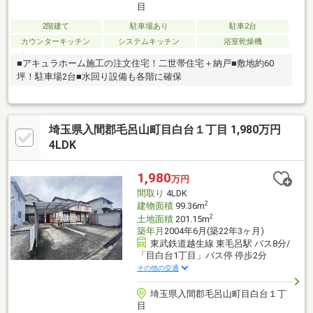
目
2階建て
駐車場あり
駐車2台
カウンターキッチン
システムキッチン
浴室乾燥機
■アキュラホーム施工の注文住宅！二世帯住宅＋納戸■敷地約60
坪！駐車場2台■水回り設備も各階に確保
埼玉県入間郡毛呂山町目白台１丁目 1,980万円
4LDK
1,980
万円
間取り
4LDK
2
建物面積
99.36m
2
土地面積
201.15m
築年月
2004年6月(築22年3ヶ月)
東武鉄道越生線 東毛呂駅 バス8分/
「目白台1丁目」バス停 停歩2分
その他の交通
埼玉県入間郡毛呂山町目白台１丁
目