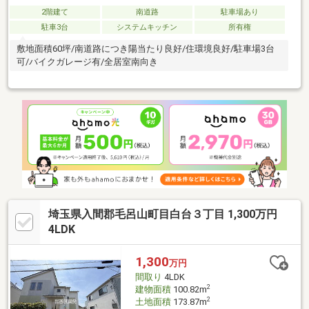
2階建て
南道路
駐車場あり
駐車3台
システムキッチン
所有権
敷地面積60坪/南道路につき陽当たり良好/住環境良好/駐車場3台
可/バイクガレージ有/全居室南向き
埼玉県入間郡毛呂山町目白台３丁目 1,300万円
4LDK
1,300
万円
間取り
4LDK
2
建物面積
100.82m
2
土地面積
173.87m