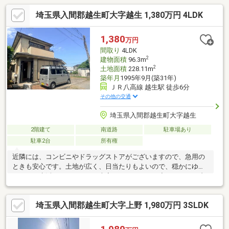
6分いなげや…徒歩27分イオンスタイル毛呂山…徒歩34分～リフォ
埼玉県入間郡越生町大字越生 1,380万円 4LDK
ーム工事・住宅ローンのご相談もお任せください～住宅ローンの
ご提案のほか、頭金や諸費用、計画的な月々のお支払いに至るま
で丁寧にご説明させて頂きます。また、提携銀行にて住宅ローン
1,380
万円
金利の大幅優遇もございます。☆歓迎中国籍！有中国籍員工中文
間取り
4LDK
対応！代理貸款（没有永住・0首付可）
2
建物面積
96.3m
2
土地面積
228.11m
築年月
1995年9月(築31年)
ＪＲ八高線 越生駅 徒歩6分
その他の交通
埼玉県入間郡越生町大字越生
2階建て
南道路
駐車場あり
駐車2台
所有権
近隣には、コンビニやドラッグストアがございますので、急用の
ときも安心です。土地が広く、日当たりもよいので、穏かにゆと
りのある生活をしたいかたに大変おすすめです。◆リフォーム内
容◇屋根、外壁塗装◇外構工事◇システムキッチン交換◇トイレ
交換◇照明器具交換◇全クロス張替◇障子・襖張替◇ハウスクリ
埼玉県入間郡越生町大字上野 1,980万円 3SLDK
ーニング