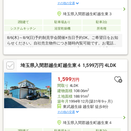
その他の交通
埼玉県入間郡越生町越生東３
2階建て
駐車場あり
駐車2台
システムキッチン
浴室乾燥機
所有権
8/6(木)～8/9(日)予約制見学会開催※当日予約OK。ご希望日をお知
らせください。自社売主物件につき随時内覧可能です。お電話か
メールでご希望日をお知らせください。【リフォーム内容】●外
構・外装外壁塗装、屋根塗装、庭整備●内装工事システムキッチ
ン交換、ユニットバス交換、トイレ交換、洗面化粧台交換、室内
埼玉県入間郡越生町越生東４ 1,599万円 4LDK
ドア（一部）交換、床材上張り、シューズボックス交換、クロス
張替え、畳表替え、障子・襖張替え、インターホン設置、火災警
報器設置、照明器具交換、シロアリ防除工事、クリーニング、鍵
1,599
万円
交換、雨漏り点検、設備点検、【おすすめポイント】・駐車場拡
間取り
4LDK
張工事を行い並列2台
2
建物面積
108.06m
2
土地面積
188.91m
築年月
1994年12月(築31年9ヶ月)
東武越生線 越生駅 徒歩8分
その他の交通
埼玉県入間郡越生町越生東４
2階建て
駐車場あり
駐車2台