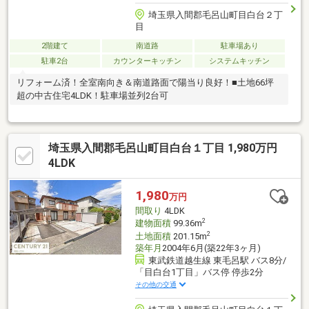
埼玉県入間郡毛呂山町目白台２丁
目
2階建て
南道路
駐車場あり
駐車2台
カウンターキッチン
システムキッチン
リフォーム済！全室南向き＆南道路面で陽当り良好！■土地66坪
超の中古住宅4LDK！駐車場並列2台可
埼玉県入間郡毛呂山町目白台１丁目 1,980万円
4LDK
1,980
万円
間取り
4LDK
2
建物面積
99.36m
2
土地面積
201.15m
築年月
2004年6月(築22年3ヶ月)
東武鉄道越生線 東毛呂駅 バス8分/
「目白台1丁目」バス停 停歩2分
その他の交通