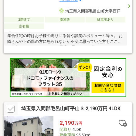
埼玉県入間郡毛呂山町大字西戸
2階建て
南道路
駐車場あり
所有権
集合住宅の時はお子様の走り回る音や談笑のボリューム等々。 お
隣さんや下の階の方に怒られないか不安に思っていた方もここな
ら安心です。 マイホームでお子様と思いっきり遊んでみません
か？【弊社では以下の５つをお客様にお約束いたします】 1.物件
の善し悪しは全て正直にお話しします。 2.無理な売り込みや契約
の催促、突然の訪問等、しつこい営業は一切行いません。 3.契約
したら終わりではなくお引き渡し後、お引越し後もお客様のパー
トナーであること。 4.ウソやおとり広告は一切使いません。(デー
タ更新は迅速に行います。） 5.お客様の個人情報は細心の注意を
払って取り扱いします。
埼玉県入間郡毛呂山町平山３ 2,190万円 4LDK
2,190
万円
間取り
4LDK
2
建物面積
95.58m