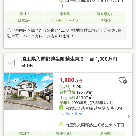
埼玉県入間郡毛呂山町目白台１丁
目
2階建て
南道路
駐車場あり
駐車3台
システムキッチン
所有権
◎全室南向き陽当たりの良い4LDK◎敷地面積60坪超！◎並列3台
駐車可！バイクガレージもあります！
埼玉県入間郡越生町越生東６丁目 1,880万円
5LDK
1,880
万円
間取り
5LDK
2
建物面積
125.78m
2
土地面積
315.67m
築年月
1993年5月(築33年4ヶ月)
東武鉄道越生線 越生駅 徒歩10分
その他の交通
埼玉県入間郡越生町越生東６丁目
2階建て
駐車場あり
所有権