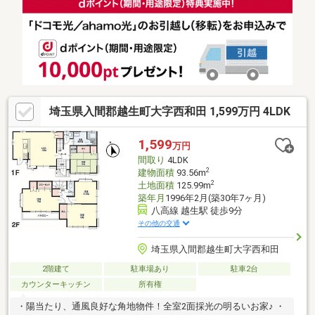
埼玉県入間郡越生町大字西和田 1,599万円 4LDK
1,599
万円
間取り
4LDK
2
建物面積
93.56m
2
土地面積
125.99m
築年月
1996年2月(築30年7ヶ月)
八高線 越生駅 徒歩9分
その他の交通
埼玉県入間郡越生町大字西和田
2階建て
駐車場あり
駐車2台
カウンターキッチン
所有権
・陽当たり、通風良好な角地物件！全室2面採光の明るいお家♪ ・