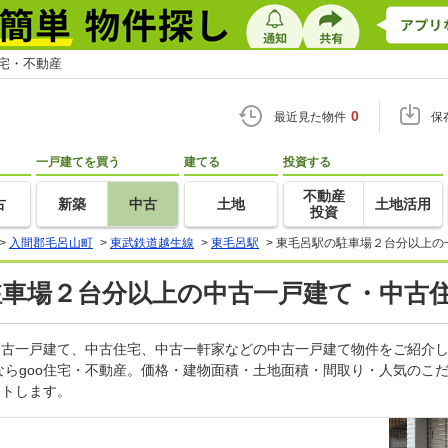
住宅・不動産
0
最近見た物件
保
一戸建てを買う
建てる
投資する
不動産
古
新築
中古
土地
土地活用
投資
>
入間郡毛呂山町
>
東武鉄道越生線
>
東毛呂駅
>
東毛呂駅の駐車場２台分以上の
駐車場２台分以上の中古一戸建て・中古住
の中古一戸建て、中古住宅、中古一軒家などの中古一戸建て物件をご紹介
ならgoo住宅・不動産。価格・建物面積・土地面積・間取り・人気のこ
ートします。