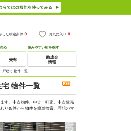
0
0
存した検索条件
お気に入り
売る
住みやすい街を探す
助成金
売却
情報
一戸建て 物件一覧
宅 物件一覧
します。中古物件、中古一軒家、中古建売
だわり条件から物件を簡単検索。理想のマ