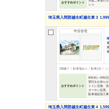
内覧ご希望の方
おすすめポイント
い☆
埼玉県入間郡越生町越生東３ 1,999
中古住宅
2階建て
駐車場あり
駐車2台
シ
8/6(木)～
望日をお知らせ
おすすめポイント
トイレ交換、洗
ターホン設置、
駐車場拡張工事
埼玉県入間郡越生町越生東４ 1,599