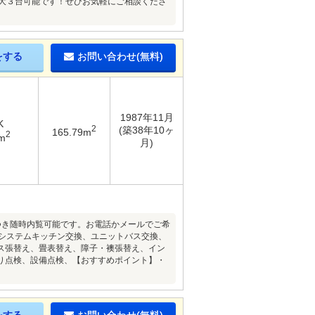
最大３台可能です！ぜひお気軽にご相談くださ
をする
お問い合わせ(無料)
1987年11月
K
2
(築38年10ヶ
165.79m
2
m
月)
件につき随時内覧可能です。お電話かメールでご希
事システムキッチン交換、ユニットバス交換、
ス張替え、畳表替え、障子・襖張替え、イン
り点検、設備点検、【おすすめポイント】・