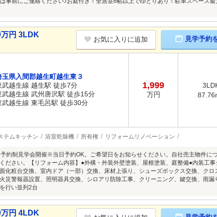
は事前にご連絡ください♪お庭付き！全居室6帖以上でゆとりあり！駐車スペース
万円 3LDK
見学予約
お気に入りに追加
埼玉県入間郡越生町越生東３
1,999
東武越生線 越生駅 徒歩7分
3LD
東武越生線 武州唐沢駅 徒歩15分
万円
87.76
東武越生線 東毛呂駅 徒歩30分
ステムキッチン
浴室乾燥機
所有権
リフォームリノベーション
8/9(日)予約制見学会開催※当日予約OK。ご希望日をお知らせください。自社売主物
ください。【リフォーム内容】●外構・外装外壁塗装、屋根塗装、庭整備●内装工
面化粧台交換、室内ドア（一部）交換、床材上張り、シューズボックス交換、クロ
火災警報器設置、照明器具交換、シロアリ防除工事、クリーニング、鍵交換、雨漏
を行い並列2台
万円 4LDK