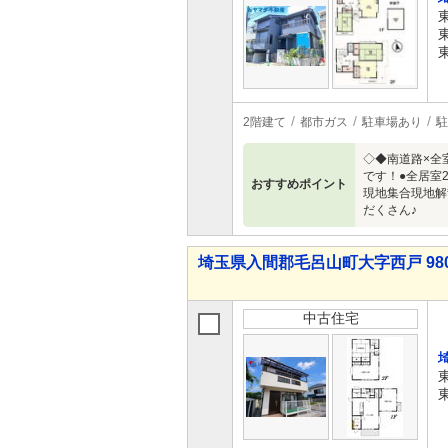
2階建て
都市ガス
駐車場あり
駐
◇◆南道路×全
です！●全居室
おすすめポイント
現地集合現地解
だくさん♪
埼玉県入間郡毛呂山町大字西戸 980
中古住宅