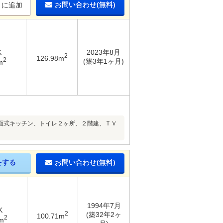
お問い合わせ(無料)
りに追加
K
2023年8月
2
126.98m
2
(築3年1ヶ月)
m
面式キッチン、トイレ２ヶ所、２階建、ＴＶ
をする
お問い合わせ(無料)
1994年7月
K
2
(築32年2ヶ
100.71m
2
m