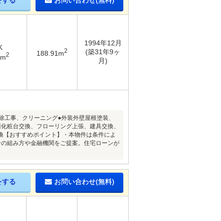
をする
お問い合わせ(無料)
1994年12月
K
2
(築31年9ヶ
188.91m
2
6m
月)
リ防除工事、クリーニング●外装外壁屋根塗装、
面化粧台交換、フローリング上張、建具交換、
換【おすすめポイント】・本物件は条件によ
ンの組み方や金融機関をご提案。住宅ローンが
をする
お問い合わせ(無料)