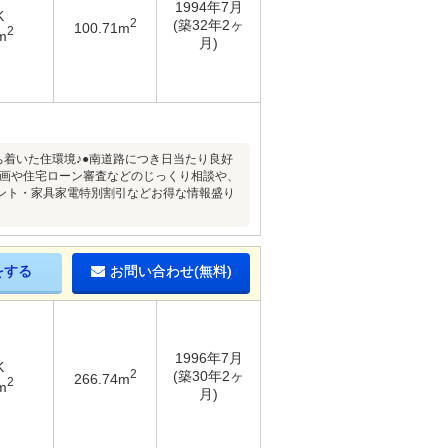
1994年7月
K
2
(築32年2ヶ
100.71m
2
m
月)
ち着いた住環境♪●南道路につき日当たり良好
計画や住宅ローン審査などのじっくり相談や、
ント・家具家電特別割引などお得な情報盛り
をする
お問い合わせ(無料)
1996年7月
K
2
(築30年2ヶ
266.74m
2
m
月)