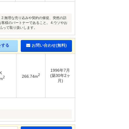
2.無理な売り込みや契約の催促、突然の訪
客様のパートナーであること。 4.ウソやお
を払って取り扱いします。
をする
お問い合わせ(無料)
1996年7月
K
2
(築30年2ヶ
266.74m
2
2m
月)