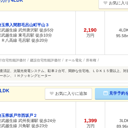
万円 4LDK
お気に入
埼玉県入間郡毛呂山町平山３
2,190
東武越生線 武州唐沢駅 徒歩5分
4LD
東武越生線 東毛呂駅 徒歩10分
万円
95.58
ＪＲ八高線 毛呂駅 徒歩20分
計住宅性能評価付
建設住宅性能評価付
オール電化
所有権
査済証、太陽光発電システム、駐車２台可、閑静な住宅地、ＬＤＫ１５畳以上、対
ーホン、ＩＨクッキングヒーター
LDK
見学予約
お気に入りに追加
埼玉県坂戸市西坂戸２
1,399
東武越生線 武州長瀬駅 徒歩24分
3LD
東武越生線 川角駅 徒歩23分
万円
89.96