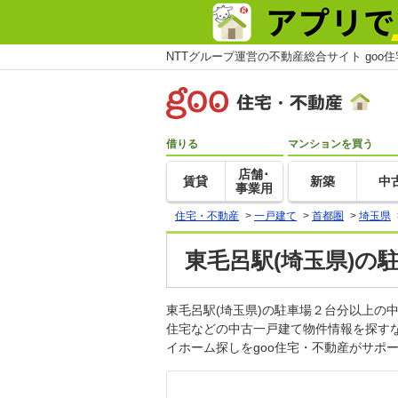
NTTグループ運営の不動産総合サイト goo
借りる
マンションを買う
店舗･
賃貸
新築
中
事業用
住宅・不動産
>
一戸建て
>
首都圏
>
埼玉県
東毛呂駅(埼玉県)の
東毛呂駅(埼玉県)の駐車場２台分以上
住宅などの中古一戸建て物件情報を探す
イホーム探しをgoo住宅・不動産がサポ