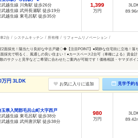
1,399
東武越生線 川角駅 徒歩26分
3LD
東武越生線 武州長瀬駅 徒歩19分
万円
89.96
東武越生線 東毛呂駅 徒歩35分
車2台
システムキッチン
所有権
リフォームリノベーション
室2面採光！陽当たり良好な中古戸建◇◆【注目POINT】●閑静な住宅街に立地！落
2面採光で明るく、風通しの良い住まい！●カースペース2台可（車種による）資金
散のサクッと見学などご希望に合わせたご案内が可能です！価格相談・ヤマダポイ
万円 3LDK
見学予約
お気に入りに追加
埼玉県入間郡毛呂山町大字西戸
980
3LD
東武越生線 東毛呂駅 徒歩38分
万円
89.42
東武越生線 武州唐沢駅 徒歩38分