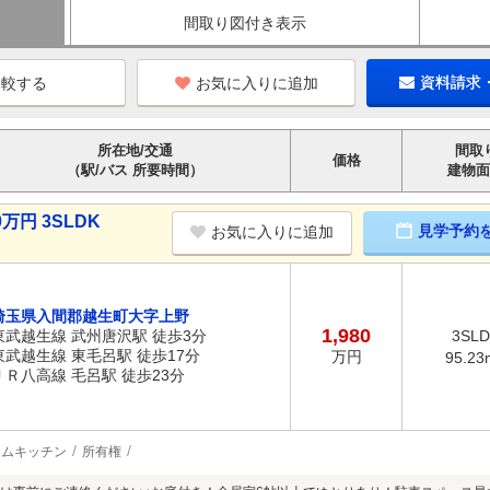
間取り図付き表示
お気に入りに追加
資料請求
所在地/交通
間取
価格
（駅/バス 所要時間）
建物面
万円 3SLDK
見学予約
お気に入りに追加
埼玉県入間郡越生町大字上野
1,980
東武越生線 武州唐沢駅 徒歩3分
3SLD
東武越生線 東毛呂駅 徒歩17分
万円
95.23
ＪＲ八高線 毛呂駅 徒歩23分
テムキッチン
所有権