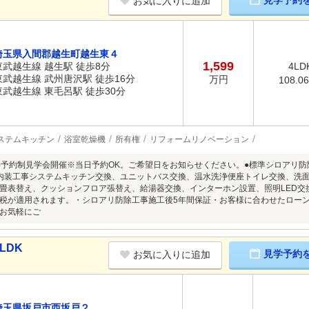
見学予約
お気に入りに追加
埼玉県入間郡越生町越生東４
1,599
東武越生線 越生駅 徒歩8分
4LD
東武越生線 武州唐沢駅 徒歩16分
万円
108.0
東武越生線 東毛呂駅 徒歩30分
ステムキッチン
浴室乾燥機
所有権
リフォームリノベーション
8/9(日)予約制見学会開催※当日予約OK。ご希望日をお知らせください。●標準シロア
内装工事システムキッチン交換、ユニットバス交換、温水洗浄便座トイレ交換、洗
畳表替え、クッションフロア張替え、給湯器交換、インターホン設置、照明LED交
税が適用されます。・シロアリ防除工事施工後5年間保証・お客様に合わせたロー
お気軽にご
LDK
見学予約
お気に入りに追加
埼玉県坂戸市西坂戸２