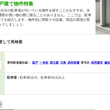
戸建て物件特集
2台分の駐車場が付いている物件を探すことがおすすめ。夫
通勤や買い物の際に困ることがありません。ここでは、駐車
建てを紹介します。物件別に間取りや設備、周辺の環境が異
ックしましょう。
更して再検索
東武鉄道越生線：
坂戸
一本松
西大家
川角
武州長瀬
東毛呂
武州唐沢
越
駐車場：
駐車場2台分、駐車場3台分以上