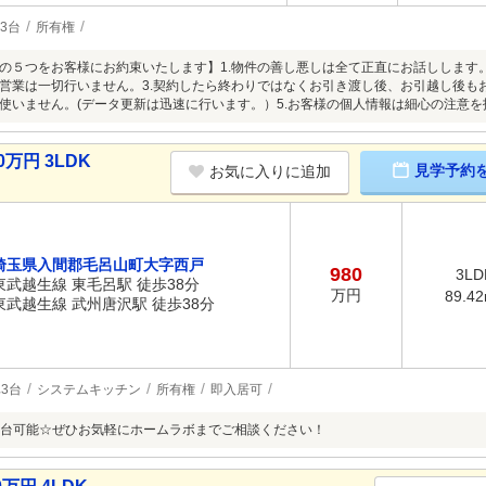
3台
所有権
の５つをお客様にお約束いたします】1.物件の善し悪しは全て正直にお話しします。
営業は一切行いません。3.契約したら終わりではなくお引き渡し後、お引越し後もお
使いません。(データ更新は迅速に行います。）5.お客様の個人情報は細心の注意
万円 3LDK
見学予約
お気に入りに追加
埼玉県入間郡毛呂山町大字西戸
980
3LD
東武越生線 東毛呂駅 徒歩38分
万円
89.4
東武越生線 武州唐沢駅 徒歩38分
3台
システムキッチン
所有権
即入居可
台可能☆ぜひお気軽にホームラボまでご相談ください！