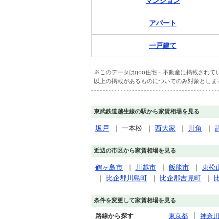
マンション
アパート
一戸建て
※このデータはgoo住宅・不動産に掲載され
以上の掲載があるものについてのみ対象としま
東武鉄道越生線の駅から家賃相場を見る
坂戸
｜
一本松
｜
西大家
｜
川角
｜
近辺の市区から家賃相場を見る
鶴ヶ島市
｜
川越市
｜
飯能市
｜
東松
｜
比企郡川島町
｜
比企郡吉見町
｜
条件を変更して家賃相場を見る
路線から探す
東京都
神奈