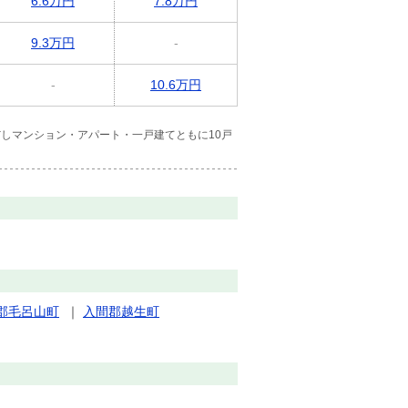
6.6万円
7.8万円
9.3万円
-
-
10.6万円
しマンション・アパート・一戸建てともに10戸
郡毛呂山町
｜
入間郡越生町