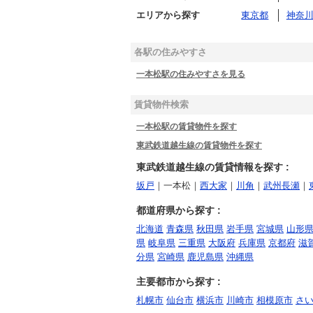
エリアから探す
東京都
神奈
各駅の住みやすさ
一本松駅の住みやすさを見る
賃貸物件検索
一本松駅の賃貸物件を探す
東武鉄道越生線の賃貸物件を探す
東武鉄道越生線の賃貸情報を探す :
坂戸
｜一本松｜
西大家
｜
川角
｜
武州長瀬
｜
都道府県から探す :
北海道
青森県
秋田県
岩手県
宮城県
山形
県
岐阜県
三重県
大阪府
兵庫県
京都府
滋
分県
宮崎県
鹿児島県
沖縄県
主要都市から探す :
札幌市
仙台市
横浜市
川崎市
相模原市
さ