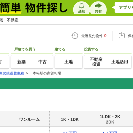
住宅・不動産
0
最近見た物件
保
一戸建てを買う
建てる
投資する
不動産
古
新築
中古
土地
土地活用
投資
東武鉄道越生線
>
一本松駅の家賃相場
1LDK・2K
ワンルーム
1K・1DK
2DK