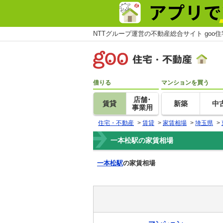
NTTグループ運営の不動産総合サイト goo
借りる
マンションを買う
店舗･
賃貸
新築
中
事業用
住宅・不動産
>
賃貸
>
家賃相場
>
埼玉県
>
一本松駅の家賃相場
一本松駅
の家賃相場