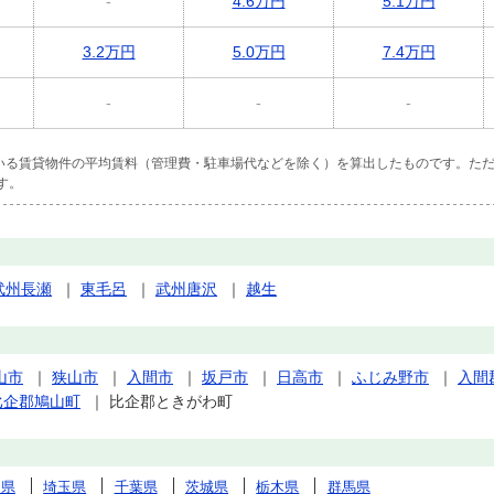
-
4.6万円
5.1万円
3.2万円
5.0万円
7.4万円
-
-
-
ている賃貸物件の平均賃料（管理費・駐車場代などを除く）を算出したものです。ただ
す。
武州長瀬
｜
東毛呂
｜
武州唐沢
｜
越生
山市
｜
狭山市
｜
入間市
｜
坂戸市
｜
日高市
｜
ふじみ野市
｜
入間
比企郡鳩山町
｜
比企郡ときがわ町
川県
埼玉県
千葉県
茨城県
栃木県
群馬県