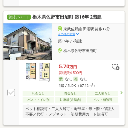
栃木県佐野市田沼町 築16年 2階建
賃貸アパート
東武佐野線 田沼駅 徒歩17分
その他の交通
築16年 / 2階建
栃木県佐野市田沼町
5.70
万円
管理費4,500円
なし
なし
2
1階 / 2LDK（67.12m
）
礼金なし
敷金なし
二人暮らし
バス・トイレ別
駐車場(近隣含)
ペット相談可
ペット相談可・二人入居可・角部屋・最上階・保証人
不要／代行 ・メゾネット・初期費用カード決済可