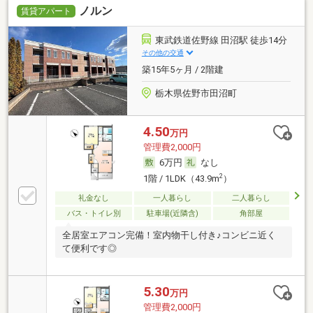
ノルン
賃貸アパート
東武鉄道佐野線 田沼駅 徒歩14分
その他の交通
築15年5ヶ月 / 2階建
栃木県佐野市田沼町
4.50
万円
管理費2,000円
6万円
なし
2
1階 / 1LDK（43.9m
）
礼金なし
一人暮らし
二人暮らし
バス・トイレ別
駐車場(近隣含)
角部屋
全居室エアコン完備！室内物干し付き♪コンビニ近く
て便利です◎
5.30
万円
管理費2,000円