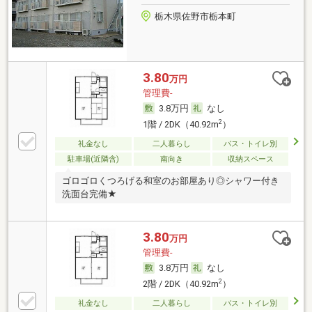
栃木県佐野市栃本町
3.80
万円
管理費-
3.8万円
なし
2
1階 / 2DK（40.92m
）
礼金なし
二人暮らし
バス・トイレ別
駐車場(近隣含)
南向き
収納スペース
ゴロゴロくつろげる和室のお部屋あり◎シャワー付き
洗面台完備★
3.80
万円
管理費-
3.8万円
なし
2
2階 / 2DK（40.92m
）
礼金なし
二人暮らし
バス・トイレ別