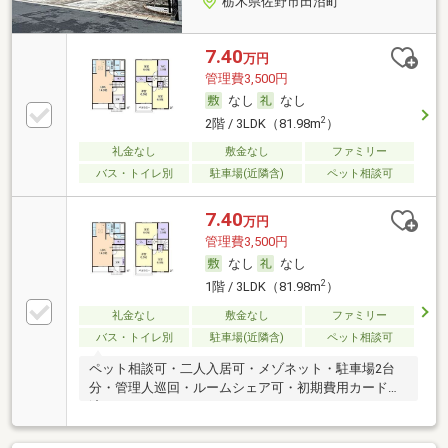
栃木県佐野市田沼町
7.40
万円
管理費3,500円
なし
なし
2
2階 / 3LDK（81.98m
）
礼金なし
敷金なし
ファミリー
バス・トイレ別
駐車場(近隣含)
ペット相談可
7.40
万円
管理費3,500円
なし
なし
2
1階 / 3LDK（81.98m
）
礼金なし
敷金なし
ファミリー
バス・トイレ別
駐車場(近隣含)
ペット相談可
ペット相談可・二人入居可・メゾネット・駐車場2台
分・管理人巡回・ルームシェア可・初期費用カード決
済可