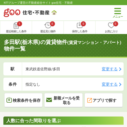
NTTグループ運営の不動産総合サイト goo住宅・不動産
1
0
0
0
最近検索した条件
最近見た物件
保存した条件
お気に入り
多田駅(栃木県)の賃貸物件
(賃貸マンション・アパート)
物件一覧
駅
変更する
東武鉄道佐野線/多田
条件
変更する
指定なし
新着メールを受
検索条件を保存
アプリで探す
取る
人数に合った間取りを選ぶ