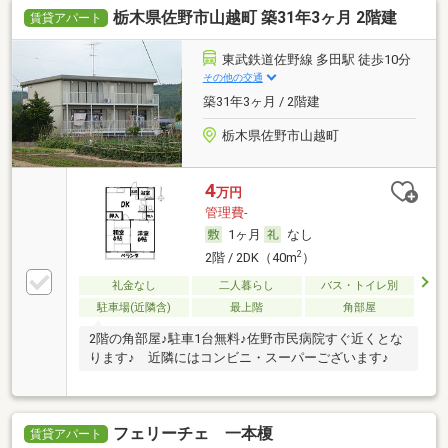
栃木県佐野市山越町 築31年3ヶ月 2階建
賃貸アパート
東武鉄道佐野線 多田駅 徒歩10分
その他の交通
築31年3ヶ月 / 2階建
栃木県佐野市山越町
4
万円
管理費-
1ヶ月
なし
2
2階 / 2DK（40m
）
礼金なし
二人暮らし
バス・トイレ別
駐車場(近隣含)
最上階
角部屋
2階の角部屋♪駐車1台無料♪佐野市民病院すぐ近くとな
ります♪ 近隣にはコンビニ・スーパーございます♪
フェリーチェ 一本榎
賃貸アパート