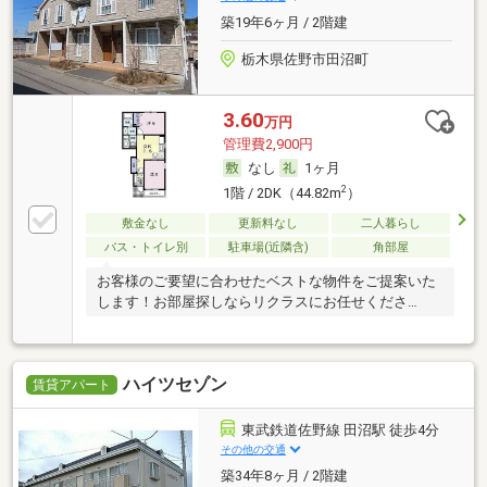
築19年6ヶ月 / 2階建
栃木県佐野市田沼町
3.60
万円
管理費2,900円
なし
1ヶ月
2
1階 / 2DK（44.82m
）
敷金なし
更新料なし
二人暮らし
バス・トイレ別
駐車場(近隣含)
角部屋
お客様のご要望に合わせたベストな物件をご提案いた
します！お部屋探しならリクラスにお任せくださ
い！！
ハイツセゾン
賃貸アパート
東武鉄道佐野線 田沼駅 徒歩4分
その他の交通
築34年8ヶ月 / 2階建