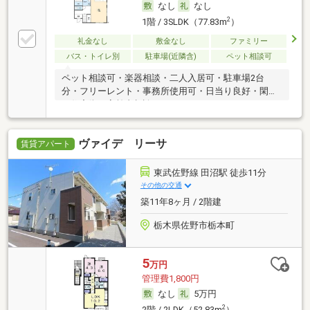
なし
なし
2
1階 / 3SLDK（77.83m
）
礼金なし
敷金なし
ファミリー
バス・トイレ別
駐車場(近隣含)
ペット相談可
ペット相談可・楽器相談・二人入居可・駐車場2台
分・フリーレント・事務所使用可・日当り良好・閑静
な住宅街・高齢者相談
ヴァイデ リーサ
賃貸アパート
東武佐野線 田沼駅 徒歩11分
その他の交通
築11年8ヶ月 / 2階建
栃木県佐野市栃本町
5
万円
管理費1,800円
なし
5万円
2