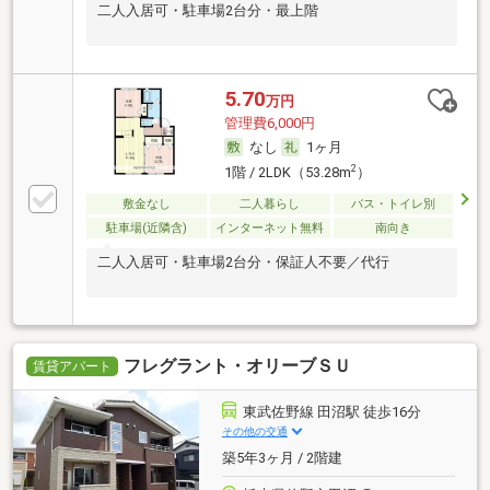
二人入居可・駐車場2台分・最上階
5.70
万円
管理費6,000円
なし
1ヶ月
2
1階 / 2LDK（53.28m
）
敷金なし
二人暮らし
バス・トイレ別
駐車場(近隣含)
インターネット無料
南向き
二人入居可・駐車場2台分・保証人不要／代行
フレグラント・オリーブＳＵ
賃貸アパート
東武佐野線 田沼駅 徒歩16分
その他の交通
築5年3ヶ月 / 2階建