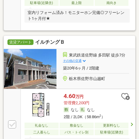
駐車場(近隣含)
最上階
南向き
室内リフォーム済み！モニターホン完備◎フリーレン
ト1ヶ月付★
イルチングＢ
賃貸アパート
東武鉄道佐野線 多田駅 徒歩7分
その他の交通
築20年6ヶ月 / 2階建
栃木県佐野市山越町
4.60
万円
管理費2,200円
なし
なし
2
2階 / 2LDK（58.86m
）
礼金なし
敷金なし
更新料なし
二人暮らし
バス・トイレ別
駐車場(近隣含)