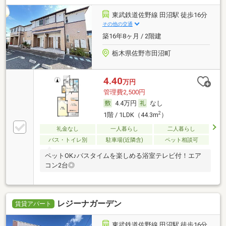
東武鉄道佐野線 田沼駅 徒歩16分
その他の交通
築16年8ヶ月 / 2階建
栃木県佐野市田沼町
4.40
万円
管理費2,500円
4.4万円
なし
2
1階 / 1LDK（44.3m
）
礼金なし
一人暮らし
二人暮らし
バス・トイレ別
駐車場(近隣含)
ペット相談可
ペットOK♪バスタイムを楽しめる浴室テレビ付！エア
コン2台◎
レジーナガーデン
賃貸アパート
東武鉄道佐野線 田沼駅 徒歩16分