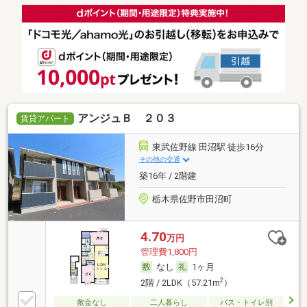
アンジュＢ ２０３
賃貸アパート
東武佐野線 田沼駅 徒歩16分
その他の交通
築16年 / 2階建
栃木県佐野市田沼町
4.70
万円
管理費1,800円
なし
1ヶ月
2
2階 / 2LDK（57.21m
）
敷金なし
二人暮らし
バス・トイレ別