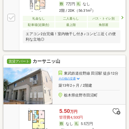
7万円
なし
2
2階 / 2DK（56.31m
）
礼金なし
二人暮らし
バス・トイレ別
駐車場(近隣含)
最上階
角部屋
エアコン2台完備！室内物干し付き♪コンビニ近くの便
利な立地◎
カーサニッ山
賃貸アパート
東武鉄道佐野線 田沼駅 徒歩12分
その他の交通
築13年2ヶ月 / 2階建
栃木県佐野市田沼町
5.50
万円
管理費4,500円
なし
5.5万円