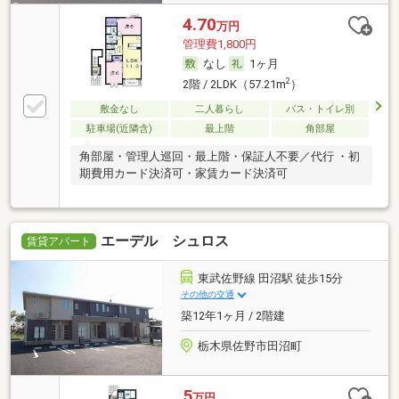
4.70
万円
管理費1,800円
なし
1ヶ月
2
2階 / 2LDK（57.21m
）
敷金なし
二人暮らし
バス・トイレ別
駐車場(近隣含)
最上階
角部屋
角部屋・管理人巡回・最上階・保証人不要／代行 ・初
期費用カード決済可・家賃カード決済可
エーデル シュロス
賃貸アパート
東武佐野線 田沼駅 徒歩15分
その他の交通
築12年1ヶ月 / 2階建
栃木県佐野市田沼町
5
万円