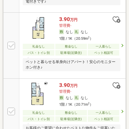
電付きです♪
3.90
万円
管理費-
なし
なし
2
1階 / 1K（20.59m
）
礼金なし
敷金なし
一人暮らし
バス・トイレ別
駐車場(近隣含)
ペット相談可
ペットと暮らせる単身向けアパート！安心のモニター
ホン付き♪
3.90
万円
管理費-
なし
なし
2
1階 / 1K（20.71m
）
礼金なし
敷金なし
一人暮らし
バス・トイレ別
駐車場(近隣含)
ペット相談可
お客様のご要望に合わせたベストな物件をご提案いた