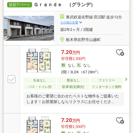
Ｇｒａｎｄｅ （グランデ）
賃貸アパート
東武鉄道佐野線 田沼駅 徒歩12分
その他の交通
築2年2ヶ月 / 2階建
栃木県佐野市山越町
7.20
万円
管理費2,500円
なし
なし
2
2階 / 3LDK（67.28m
）
礼金なし
敷金なし
ファミリー
バス・トイレ別
駐車場(近隣含)
インターネット無料
お客様のご要望に合わせたベストな物件をご提案いた
します！お部屋探しならリクラスにお任せくださ
い！！
7.20
万円
管理費2,500円