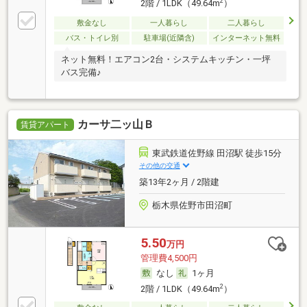
2
2階 / 1LDK（49.64m
）
敷金なし
一人暮らし
二人暮らし
バス・トイレ別
駐車場(近隣含)
インターネット無料
ネット無料！エアコン2台・システムキッチン・一坪
バス完備♪
カーサ二ッ山Ｂ
賃貸アパート
東武鉄道佐野線 田沼駅 徒歩15分
その他の交通
築13年2ヶ月 / 2階建
栃木県佐野市田沼町
5.50
万円
管理費4,500円
なし
1ヶ月
2
2階 / 1LDK（49.64m
）