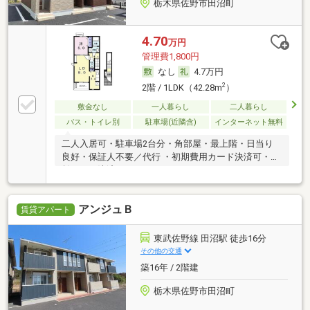
栃木県佐野市田沼町
4.70
万円
管理費1,800円
なし
4.7万円
2
2階 / 1LDK（42.28m
）
敷金なし
一人暮らし
二人暮らし
バス・トイレ別
駐車場(近隣含)
インターネット無料
二人入居可・駐車場2台分・角部屋・最上階・日当り
良好・保証人不要／代行 ・初期費用カード決済可・家
賃カード決済可
アンジュＢ
賃貸アパート
東武佐野線 田沼駅 徒歩16分
その他の交通
築16年 / 2階建
栃木県佐野市田沼町