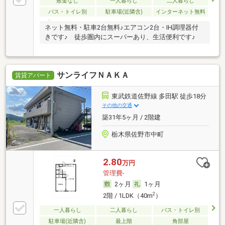
敷金なし
一人暮らし
二人暮らし
バス・トイレ別
駐車場(近隣含)
インターネット無料
ネット無料・駐車2台無料♪エアコン2台・IH調理器付
きです♪ 徒歩圏内にスーパーあり、生活便利です♪
サンライフＮＡＫＡ
賃貸アパート
東武鉄道佐野線 多田駅 徒歩18分
その他の交通
築31年5ヶ月 / 2階建
栃木県佐野市中町
2.80
万円
管理費-
2ヶ月
1ヶ月
2
2階 / 1LDK（40m
）
一人暮らし
二人暮らし
バス・トイレ別
駐車場(近隣含)
最上階
角部屋