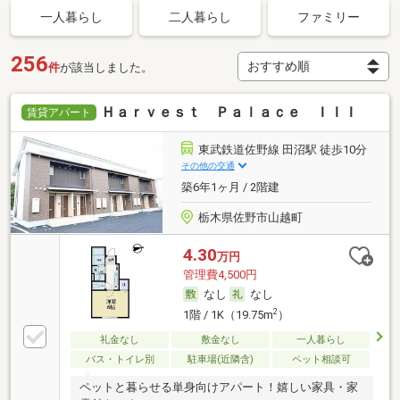
一人暮らし
二人暮らし
ファミリー
256
件
が該当しました。
Ｈａｒｖｅｓｔ Ｐａｌａｃｅ ＩＩＩ
賃貸アパート
東武鉄道佐野線 田沼駅 徒歩10分
その他の交通
築6年1ヶ月 / 2階建
栃木県佐野市山越町
4.30
万円
管理費4,500円
なし
なし
2
1階 / 1K（19.75m
）
礼金なし
敷金なし
一人暮らし
バス・トイレ別
駐車場(近隣含)
ペット相談可
ペットと暮らせる単身向けアパート！嬉しい家具・家