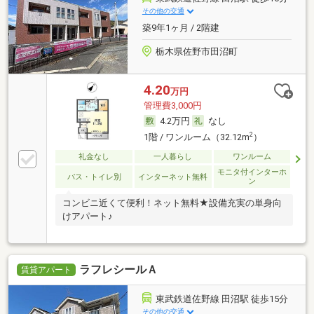
その他の交通
築9年1ヶ月 / 2階建
栃木県佐野市田沼町
4.20
万円
管理費3,000円
4.2万円
なし
2
1階 / ワンルーム（32.12m
）
礼金なし
一人暮らし
ワンルーム
モニタ付インターホ
バス・トイレ別
インターネット無料
ン
コンビニ近くて便利！ネット無料★設備充実の単身向
けアパート♪
ラフレシールＡ
賃貸アパート
東武鉄道佐野線 田沼駅 徒歩15分
その他の交通