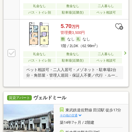
礼金なし
敷金なし
二人暮らし
バス・トイレ別
駐車場(近隣含)
ペット相談可
5.70
万円
管理費3,500円
なし
なし
2
1階 / 2LDK（62.98m
）
礼金なし
敷金なし
二人暮らし
バス・トイレ別
駐車場(近隣含)
ペット相談可
ペット相談可・二人入居可・メゾネット・駐車場2台
分・角部屋・管理人巡回・保証人不要／代行 ・ルーム
シェア可・初期費用カード決済可
ヴェルドミール
賃貸アパート
東武鉄道佐野線 田沼駅 徒歩17分
その他の交通
築14年7ヶ月 / 2階建