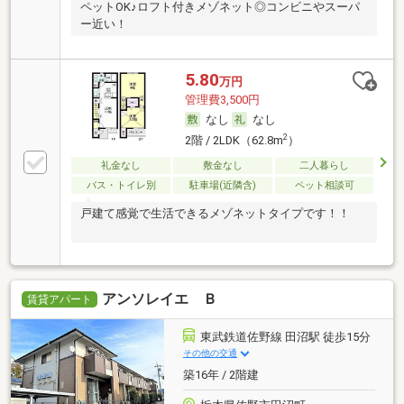
ペットOK♪ロフト付きメゾネット◎コンビニやスーパ
ー近い！
5.80
万円
管理費3,500円
なし
なし
2
2階 / 2LDK（62.8m
）
礼金なし
敷金なし
二人暮らし
バス・トイレ別
駐車場(近隣含)
ペット相談可
戸建て感覚で生活できるメゾネットタイプです！！
アンソレイエ Ｂ
賃貸アパート
東武鉄道佐野線 田沼駅 徒歩15分
その他の交通
築16年 / 2階建