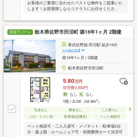
お客様のご要望に合わせたベストな物件をご提案いた
します！お部屋探しならリクラスにお任せくださ
い！！
栃木県佐野市田沼町 築16年1ヶ月 2階建
賃貸アパート
東武佐野線 田沼駅 徒歩16分
その他の交通
築16年1ヶ月 / 2階建
栃木県佐野市田沼町
5.80
万円
管理費3,500円
なし
なし
2
1階 / 2LDK（62.8m
）
礼金なし
敷金なし
二人暮らし
バス・トイレ別
駐車場(近隣含)
ペット相談可
ペット相談可・二人入居可・メゾネット・駐車場2台
分・最上階・ルームシェア可・初期費用カード決済可