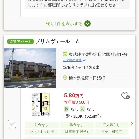
します！お部屋探しならリクラスにお任せくださ
い！！
残り1件を表示する
プリムヴェール Ａ
賃貸アパート
東武鉄道佐野線 田沼駅 徒歩13分
その他の交通
築16年1ヶ月 / 2階建
栃木県佐野市田沼町
5.80
万円
管理費3,500円
なし
なし
2
1階 / 2LDK（62.8m
）
礼金なし
敷金なし
二人暮らし
バス・トイレ別
駐車場(近隣含)
ペット相談可