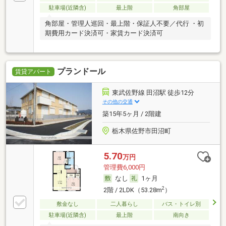
駐車場(近隣含)
最上階
角部屋
角部屋・管理人巡回・最上階・保証人不要／代行 ・初
期費用カード決済可・家賃カード決済可
プランドール
賃貸アパート
東武佐野線 田沼駅 徒歩12分
その他の交通
築15年5ヶ月 / 2階建
栃木県佐野市田沼町
5.70
万円
管理費6,000円
なし
1ヶ月
2
2階 / 2LDK（53.28m
）
敷金なし
二人暮らし
バス・トイレ別
駐車場(近隣含)
最上階
南向き