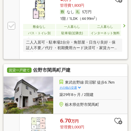
管理費1,800円
なし
5万円
2
1階 / 1LDK（44.99m
）
敷金なし
一人暮らし
二人暮らし
バス・トイレ別
駐車場(近隣含)
インターネット無料
二人入居可・駐車場2台分・角部屋・日当り良好・保
証人不要／代行 ・初期費用カード決済可・家賃カード
決済可
佐野市閑馬町戸建
賃貸一戸建て
東武佐野線 田沼駅 徒歩6.7km
その他の交通
築29年8ヶ月 / 2階建
栃木県佐野市閑馬町
6.70
万円
管理費3,000円