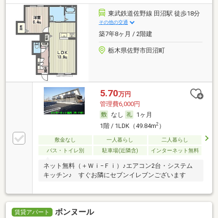
東武鉄道佐野線 田沼駅 徒歩18分
その他の交通
築7年8ヶ月 / 2階建
栃木県佐野市田沼町
5.70
万円
管理費6,000円
なし
1ヶ月
2
1階 / 1LDK（49.84m
）
敷金なし
一人暮らし
二人暮らし
バス・トイレ別
駐車場(近隣含)
インターネット無料
ネット無料（＋Ｗｉ−Ｆｉ）♪エアコン2台・システム
キッチン♪ すぐお隣にセブンイレブンございます
ボンヌール
賃貸アパート