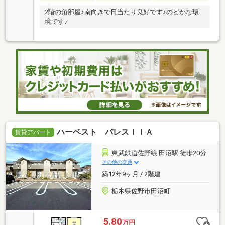
2階の角部屋♪南向きで日当たり良好です♪のどかな環
境です♪
ハーベスト パレスＩＩＡ
賃貸アパート
東武鉄道佐野線 田沼駅 徒歩20分
その他の交通
築12年9ヶ月 / 2階建
栃木県佐野市田沼町
5.80
万円