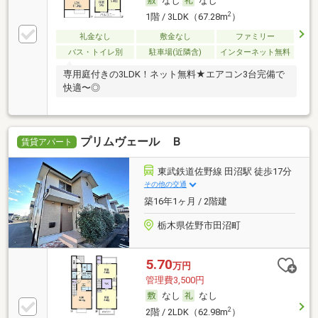
なし
なし
2
1階 / 3LDK（67.28m
）
礼金なし
敷金なし
ファミリー
バス・トイレ別
駐車場(近隣含)
インターネット無料
専用庭付きの3LDK！ネット無料★エアコン3台完備で
快適〜◎
プリムヴェール Ｂ
賃貸アパート
東武鉄道佐野線 田沼駅 徒歩17分
その他の交通
築16年1ヶ月 / 2階建
栃木県佐野市田沼町
5.70
万円
管理費3,500円
なし
なし
2
2階 / 2LDK（62.98m
）