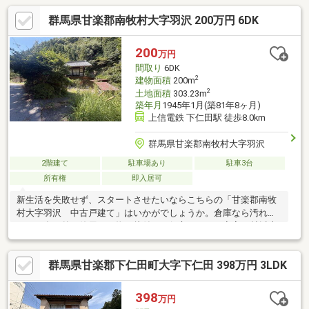
群馬県甘楽郡南牧村大字羽沢 200万円 6DK
200
万円
間取り
6DK
2
建物面積
200m
2
土地面積
303.23m
築年月
1945年1月(築81年8ヶ月)
上信電鉄 下仁田駅 徒歩8.0km
群馬県甘楽郡南牧村大字羽沢
2階建て
駐車場あり
駐車3台
所有権
即入居可
新生活を失敗せず、スタートさせたいならこちらの「甘楽郡南牧
村大字羽沢 中古戸建て」はいかがでしょうか。倉庫なら汚れる
ことの多い外で使用する物の片付けに役立ちます。寝室10帖以上
があるので、小さいお子さんと一緒に寝ることが出来ます。こち
らは中古一戸建ての物件です。和室8畳以上なら、広々としたテー
群馬県甘楽郡下仁田町大字下仁田 398万円 3LDK
ブルなども置く事が出来ます。建物面積200平米の物件は住み心
地が良いと評判です。駐車が最大4台可能です。広々とした空間で
来客も招きやすいです。
398
万円