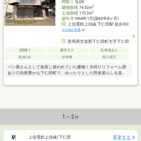
間取り
3LDK
2
建物面積
74.52m
2
土地面積
175.2m
築年月
1964年1月(築62年8ヶ月)
上信電鉄上信線 下仁田駅 徒歩9分
その他の交通
群馬県甘楽郡下仁田町大字下仁田
2階建て
都市ガス
駐車場あり
駐車2台
所有権
即入居可
パン屋さんとして改装し使われていた建物！水回りリフォーム歴
あり◎自然豊かな下仁田町で、ゆったりとした田舎暮らしを楽し
める中古戸建です。工房・アトリエ・移住・二拠点生活・週末利
用にもご検討いただけます。
1～2
件
駅
変更する
上信電鉄上信線/下仁田