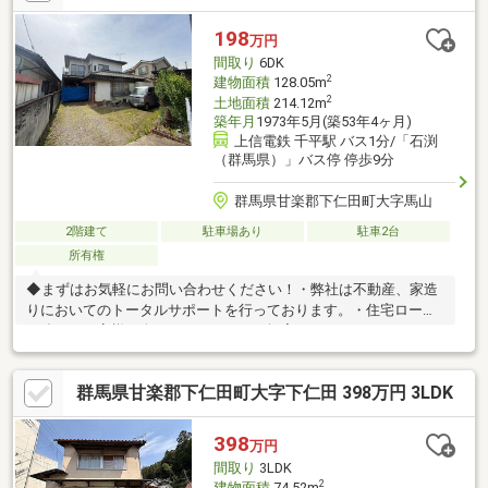
198
万円
間取り
6DK
2
建物面積
128.05m
2
土地面積
214.12m
築年月
1973年5月(築53年4ヶ月)
上信電鉄 千平駅 バス1分/「石渕
（群馬県）」バス停 停歩9分
群馬県甘楽郡下仁田町大字馬山
2階建て
駐車場あり
駐車2台
所有権
◆まずはお気軽にお問い合わせください！・弊社は不動産、家造
りにおいてのトータルサポートを行っております。・住宅ローン
に強く、お客様一人ひとりにあったご提案をさせていただきま
す。・スタッフ一同、誠心誠意ご対応させていただきます！◆経
験知識が豊富なスタッフが在籍！迅速な対応を心掛けておりま
群馬県甘楽郡下仁田町大字下仁田 398万円 3LDK
す。・お問合せを受けてから即日ご対応をさせていただきま
す。・その他物件情報も多数ございます！お気軽にお問い合わせ
ください。
398
万円
間取り
3LDK
2
建物面積
74.52m