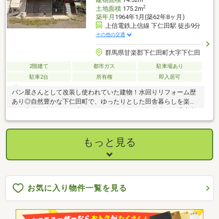
2
土地面積
175.2m
築年月
1964年1月(築62年8ヶ月)
上信電鉄上信線 下仁田駅 徒歩9分
その他の交通
群馬県甘楽郡下仁田町大字下仁田
2階建て
都市ガス
駐車場あり
駐車2台
所有権
即入居可
パン屋さんとして改装し使われていた建物！水回りリフォーム歴
あり◎自然豊かな下仁田町で、ゆったりとした田舎暮らしを楽し
める中古戸建です。工房・アトリエ・移住・二拠点生活・週末利
用にもご検討いただけます。
もっと見る
お気に入り物件一覧を見る