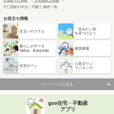
甘楽郡下仁田町
上信電鉄上信線
下仁田駅の中古一戸建て 物件一覧
お役立ち情報
「住みたい街」
住まいのコラム
を見つけよう
暮らしのデータ
家賃相場
(補助金・助成金情報)
人気タウン
住宅ローン
ランキング
ページトップに戻る
goo住宅・不動産
アプリ