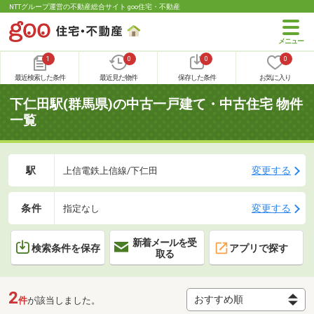
NTTグループ運営の不動産総合サイト goo住宅・不動産
1
0
0
0
最近検索した条件
最近見た物件
保存した条件
お気に入り
下仁田駅(群馬県)の中古一戸建て・中古住宅 物件
一覧
駅
変更する
上信電鉄上信線/下仁田
条件
変更する
指定なし
新着メールを受
検索条件を保存
アプリで探す
取る
2
件
が該当しました。