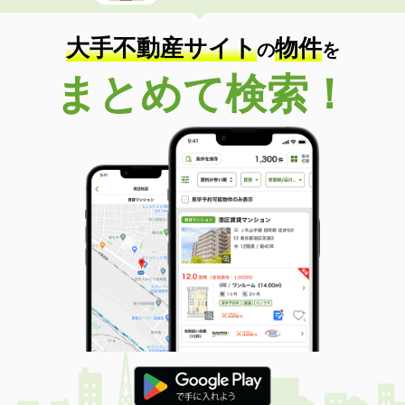
大手不動産サイト
物件
の
を
まとめて検索！