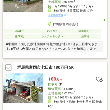
2
土地面積
266.42m
築年月
1998年5月(築28年4ヶ月)
上信電鉄 神農原駅 徒歩17分
その他の交通
群馬県富岡市宮崎
2階建て
都市ガス
駐車場あり
駐車3台
システムキッチン
所有権
■東道路に面した敷地面積80坪超の整形地♪車3台以上駐車できま
す♪■平成10年築とは思えないリフォームの入った綺麗な内装です
♪■各居室ゆったりな納戸付きの44坪超の4LDKの間取りをご体感
ください♪■畳コーナーの付いた広いリビングではご家族の団欒も
一層楽しくなります♪■食洗器、シャワートイレ、シャッター雨
群馬県富岡市七日市 180万円 5K
戸、TV付きインターフォンなど便利な機能がたくさん♪■小・中学
校がどちらも1キロ圏内だから安心♪■見学ご希望の方はお気軽に
お申し付けください♪■空家なので気兼ねなく内覧できます♪新
180
万円
築・中古・土地・注文住宅・リフォームなど不動産に関すること
間取り
5K
はお気軽にお問合せください♪
2
建物面積
83.63m
2
土地面積
172.42m
築年月
1963年4月(築63年5ヶ月)
上信電鉄上信線 上州七日市駅 徒歩
6分