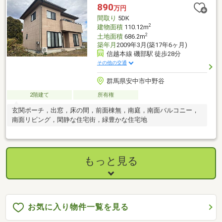
890
万円
間取り
5DK
2
建物面積
110.12m
2
土地面積
686.2m
築年月
2009年3月(築17年6ヶ月)
信越本線 磯部駅 徒歩28分
その他の交通
群馬県安中市中野谷
2階建て
所有権
玄関ポーチ，出窓，床の間，前面棟無，南庭，南面バルコニー，
南面リビング，閑静な住宅街，緑豊かな住宅地
もっと見る
お気に入り物件一覧を見る