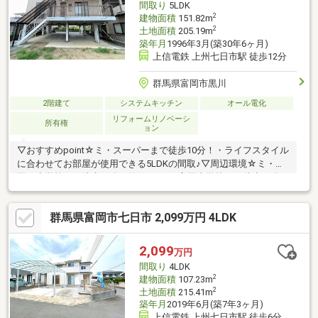
間取り
5LDK
2
建物面積
151.82m
2
土地面積
205.19m
築年月
1996年3月(築30年6ヶ月)
上信電鉄 上州七日市駅 徒歩12分
群馬県富岡市黒川
2階建て
システムキッチン
オール電化
リフォームリノベーシ
所有権
ョン
▽おすすめpoint☆ミ・スーパーまで徒歩10分！・ライフスタイル
に合わせてお部屋が使用できる5LDKの間取♪▽周辺環境☆ミ・富
岡西小学校まで徒歩19分 約1.500ｍ・富岡中学校まで徒歩39分
約3.100ｍ・ベイシア富岡店まで徒歩10分 約750ｍ・セブンイレ
ブン富岡黒川店まで徒歩12分 約950ｍ□■住宅ローン無料相談
群馬県富岡市七日市 2,099万円 4LDK
■□・年収が低い、勤続年数が短い方・車、カード類等のローンが
ある方・過去に支払いの遅れがあった方・シングルマザー、外国
籍の方 等々住宅ローン詳しい経験豊富なスタッフが、お客様に
2,099
万円
ピッタリなご提案をさせていただきます！
間取り
4LDK
2
建物面積
107.23m
2
土地面積
215.41m
築年月
2019年6月(築7年3ヶ月)
上信電鉄 上州七日市駅 徒歩6分