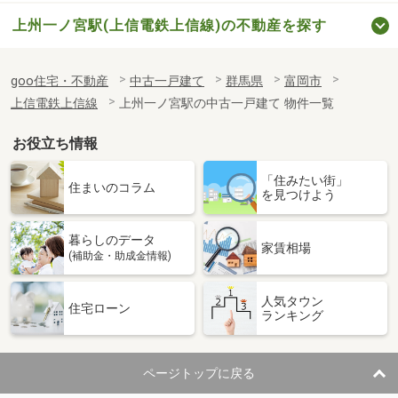
上州一ノ宮駅(上信電鉄上信線)の不動産を探す
goo住宅・不動産
中古一戸建て
群馬県
富岡市
上信電鉄上信線
上州一ノ宮駅の中古一戸建て 物件一覧
お役立ち情報
「住みたい街」
住まいのコラム
を見つけよう
暮らしのデータ
家賃相場
(補助金・助成金情報)
人気タウン
住宅ローン
ランキング
ページトップに戻る