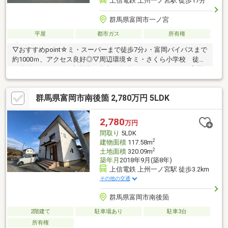
上信電鉄 上州一ノ宮駅 徒歩17分
群馬県富岡市一ノ宮
平屋
都市ガス
所有権
▽おすすめpoint☆ミ・スーパーまで徒歩7分♪・富岡バイパスまで
約1000ｍ、アクセス良好◎▽周辺環境☆ミ・さくら小学校 徒歩
24分(約1900ｍ)・西中学校 徒歩39分(約3100ｍ)・ベイシア富岡
店 徒歩7分(約500ｍ)・セブンイレブン富岡一ノ宮店 徒歩15分
(約1200ｍ)□■住宅ローン無料相談■□・年収が低い、勤続年数が短
群馬県富岡市南後箇 2,780万円 5LDK
い方・車、カード類等のローンがある方・過去に支払いの遅れが
あった方・シングルマザー、外国籍の方 等々住宅ローン詳しい
経験豊富なスタッフが、お客様にピッタリなご提案をさせていた
2,780
万円
だきます！
間取り
5LDK
2
建物面積
117.58m
2
土地面積
320.09m
築年月
2018年9月(築8年)
上信電鉄 上州一ノ宮駅 徒歩3.2km
その他の交通
群馬県富岡市南後箇
2階建て
駐車場あり
駐車3台
所有権