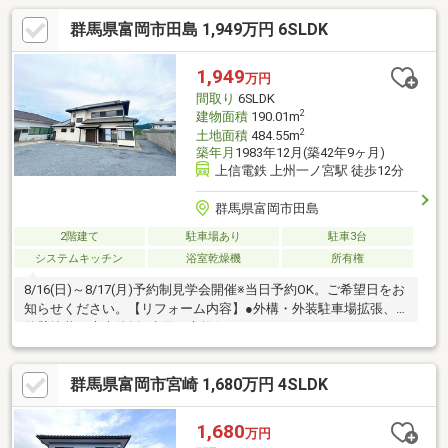
群馬県富岡市田島 1,949万円 6SLDK
1,949
万円
間取り
6SLDK
2
建物面積
190.01m
2
土地面積
484.55m
築年月
1983年12月(築42年9ヶ月)
上信電鉄 上州一ノ宮駅 徒歩12分
群馬県富岡市田島
2階建て
駐車場あり
駐車3台
システムキッチン
浴室乾燥機
所有権
8/16(日)～8/17(月)予約制見学会開催※当日予約OK。ご希望日をお
知らせください。【リフォーム内容】●外構・外装駐車場拡張、
外壁塗装、庭木伐採●水回り交換(システムキッチン、ユニットバ
ス、トイレ、洗面化粧台)●内装玄関扉交換、室内ドア一部交換、
床材上張り、クロス張替え、畳表替え●その他設備給湯器交換、
群馬県富岡市宮崎 1,680万円 4SLDK
インターホン設置、火災警報器設置、照明器具交換【おすすめポ
イント】・本物件は条件により住宅ローン減税が適用されま
す。・雨漏り、構造上主要な部分の欠陥や・腐食、給排水管の故
1,680
万円
障や漏水についてお引渡しより２年間保証・シロアリ防除工事施