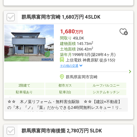
ブにご相談ください！■自己資金０円から住宅購入できます!■他社
様でご紹介されている物件も一緒にご提案できます。■他社様や
群馬県富岡市宮崎 1,680万円 4SLDK
過去にローンお断りされた方。ローンに自信あります。■平日の
ご見学希望大歓迎です。ご見学予約は0120-919-727【通話料無
料】までお気軽にお電話ください。スマートフォンの方は青いバ
1,680
万円
ナーより、お問い合わせいただけます。
間取り
4SLDK
2
建物面積
145.73m
2
土地面積
266.42m
築年月
1998年5月(築28年4ヶ月)
上信電鉄 神農原駅 徒歩15分
その他の交通
群馬県富岡市宮崎
2階建て
都市ガス
ルーフバルコニー
駐車場あり
駐車2台
システムキッチン
☆☆ 木ノ葉リフォーム・無料害虫駆除 ☆☆【建設×不動産】
の『木』『ノ』『葉』だからできる24時間無料レスキュー！リフ
ォーム・無料害虫駆除サビース対応しております！中古でもアフ
ターサービスがついており、住んでからの安心をずっとお届けし
ます！内覧時に、無料相談・お見積りも物件ごとに作成可能！！
群馬県富岡市南後箇 2,780万円 5LDK
オウチ探しも、リフォームも一緒に相談できます！＼弊社には、
『きつね隊』・『ゴリラ隊』という無料かけつけサービスの仕組