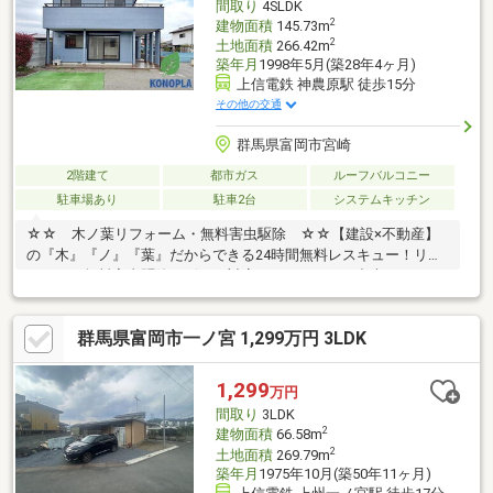
間取り
4SLDK
工後5年間保証・新品の照明
2
建物面積
145.73m
2
土地面積
266.42m
築年月
1998年5月(築28年4ヶ月)
上信電鉄 神農原駅 徒歩15分
その他の交通
群馬県富岡市宮崎
2階建て
都市ガス
ルーフバルコニー
駐車場あり
駐車2台
システムキッチン
☆☆ 木ノ葉リフォーム・無料害虫駆除 ☆☆【建設×不動産】
の『木』『ノ』『葉』だからできる24時間無料レスキュー！リフ
ォーム・無料害虫駆除サビース対応しております！中古でもアフ
ターサービスがついており、住んでからの安心をずっとお届けし
ます！内覧時に、無料相談・お見積りも物件ごとに作成可能！！
群馬県富岡市一ノ宮 1,299万円 3LDK
オウチ探しも、リフォームも一緒に相談できます！＼弊社には、
『きつね隊』・『ゴリラ隊』という無料かけつけサービスの仕組
みが、整っています♪／住んでからのお家トラブル、緊急対応も承
1,299
万円
っております♪お家のこと、すべて木ノ葉プランニングにお任せく
間取り
3LDK
ださい＾＾
2
建物面積
66.58m
2
土地面積
269.79m
築年月
1975年10月(築50年11ヶ月)