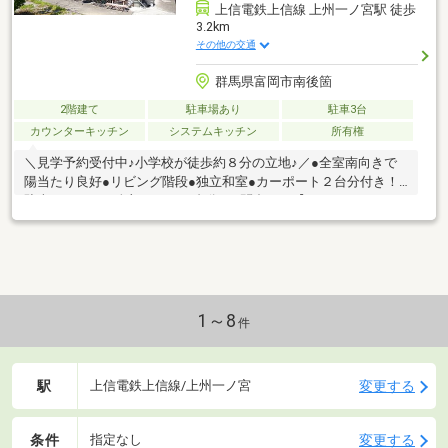
上信電鉄上信線 上州一ノ宮駅 徒歩
3.2km
その他の交通
群馬県富岡市南後箇
2階建て
駐車場あり
駐車3台
カウンターキッチン
システムキッチン
所有権
＼見学予約受付中♪小学校が徒歩約８分の立地♪／●全室南向きで
陽当たり良好●リビング階段●独立和室●カーポート２台分付き！
駐車スペースは全部で４～５台分■お問合せは【０１２０－８０
０-３８３】へどうぞ♪
1～8
件
駅
変更する
上信電鉄上信線/上州一ノ宮
条件
変更する
指定なし