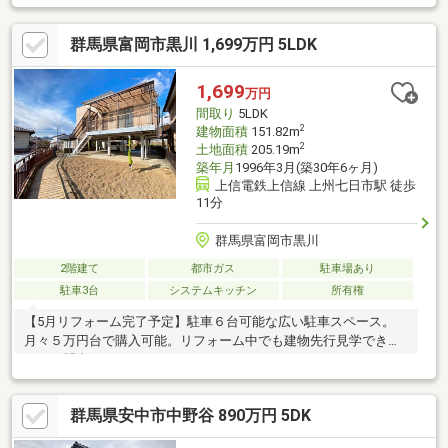
群馬県富岡市黒川 1,699万円 5LDK
1,699
万円
間取り
5LDK
2
建物面積
151.82m
2
土地面積
205.19m
築年月
1996年3月(築30年6ヶ月)
上信電鉄上信線 上州七日市駅 徒歩
11分
群馬県富岡市黒川
2階建て
都市ガス
駐車場あり
駐車3台
システムキッチン
所有権
【5月リフォーム完了予定】駐車６台可能な広い駐車スペース。
月々５万円台で購入可能。リフォーム中でも建物先行見学できま
す。お問合せください。
群馬県安中市中野谷 890万円 5DK