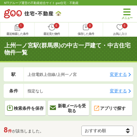
NTTグループ運営の不動産総合サイト goo住宅・不動産
1
0
0
0
最近検索した条件
最近見た物件
保存した条件
お気に入り
上州一ノ宮駅(群馬県)の中古一戸建て・中古住宅
物件一覧
駅
変更する
上信電鉄上信線/上州一ノ宮
条件
変更する
指定なし
新着メールを受
検索条件を保存
アプリで探す
取る
8
件
が該当しました。