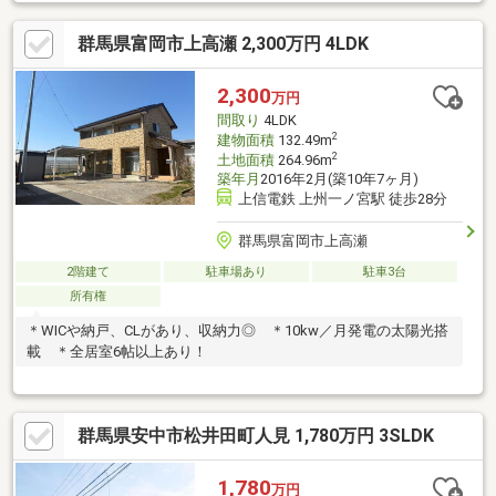
ください♪■畳コーナーの付いた広いリビングではご家族の団欒も
一層楽しくなります♪■食洗器、シャワートイレ、シャッター雨
群馬県富岡市上高瀬 2,300万円 4LDK
戸、TV付きインターフォンなど便利な機能がたくさん♪■小・中学
校がどちらも1キロ圏内だから安心♪■見学ご希望の方はお気軽に
お申し付けください♪■空家なので気兼ねなく内覧できます♪新
2,300
万円
築・中古・土地・注文住宅・リフォームなど不動産に関すること
間取り
4LDK
はお気軽にお問合せください♪
2
建物面積
132.49m
2
土地面積
264.96m
築年月
2016年2月(築10年7ヶ月)
上信電鉄 上州一ノ宮駅 徒歩28分
群馬県富岡市上高瀬
2階建て
駐車場あり
駐車3台
所有権
＊WICや納戸、CLがあり、収納力◎ ＊10kw／月発電の太陽光搭
載 ＊全居室6帖以上あり！
群馬県安中市松井田町人見 1,780万円 3SLDK
1,780
万円