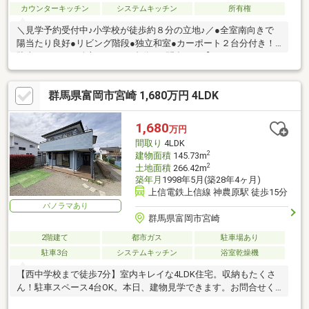
カウンターキッチン
システムキッチン
所有権
＼見学予約受付中♪小学校が徒歩約８分の立地♪／●全室南向きで
陽当たり良好●リビング階段●独立和室●カーポート２台分付き！
駐車スペースは全部で４～５台分■お問合せは【０１２０－８０
０-３８３】へどうぞ♪
群馬県富岡市宮崎 1,680万円 4LDK
1,680
万円
間取り
4LDK
2
建物面積
145.73m
2
土地面積
266.42m
築年月
1998年5月(築28年4ヶ月)
上信電鉄上信線 神農原駅 徒歩15分
パノラマあり
群馬県富岡市宮崎
2階建て
都市ガス
駐車場あり
駐車3台
システムキッチン
浴室乾燥機
【西中学校まで徒歩7分】室内キレイな4LDK住宅。収納もたくさ
ん！駐車スペース4台OK。本日、建物見学できます。お問合せく
ださい。