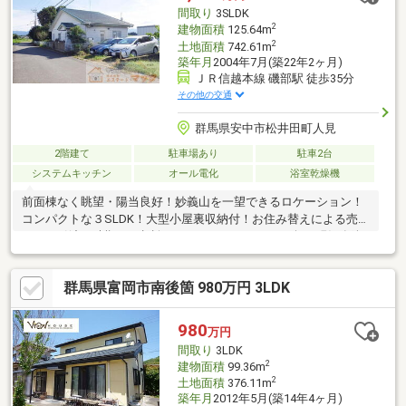
間取り
3SLDK
2
建物面積
125.64m
2
土地面積
742.61m
築年月
2004年7月(築22年2ヶ月)
ＪＲ信越本線 磯部駅 徒歩35分
その他の交通
群馬県安中市松井田町人見
2階建て
駐車場あり
駐車2台
システムキッチン
オール電化
浴室乾燥機
前面棟なく眺望・陽当良好！妙義山を一望できるロケーション！
コンパクトな３SLDK！大型小屋裏収納付！お住み替えによる売却
につき引渡し時期は要相談となります。リフォーム無の現況有姿
につき、ご購入後にお好きにリフォーム頂けます。リフォーム提
案も承りますのでお気軽にご相談下さい！【中古住宅のパイオニ
群馬県富岡市南後箇 980万円 3LDK
ア】エステート・マック～弊社の特徴～■LINEで簡単に、資料請
求・ご見学予約！ LINE公式アカウント：@671wmneg■ご希
望・ご予算に合った良質な中古住宅の提案■専門知識豊富なスタ
980
万円
ッフによる現地案内■リフォーム提案、見積、施工まで対応可お
間取り
3LDK
気軽にご相談下さい！
2
建物面積
99.36m
2
土地面積
376.11m
築年月
2012年5月(築14年4ヶ月)