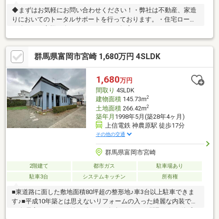
◆まずはお気軽にお問い合わせください！・弊社は不動産、家造
りにおいてのトータルサポートを行っております。・住宅ローン
に強く、お客様一人ひとりにあったご提案をさせていただきま
す。・スタッフ一同、誠心誠意ご対応させていただきます！◆経
験知識が豊富なスタッフが在籍！迅速な対応を心掛けておりま
群馬県富岡市宮崎 1,680万円 4SLDK
す。・お問合せを受けてから即日ご対応をさせていただきま
す。・その他物件情報も多数ございます！お気軽にお問い合わせ
ください。
1,680
万円
間取り
4SLDK
2
建物面積
145.73m
2
土地面積
266.42m
築年月
1998年5月(築28年4ヶ月)
上信電鉄 神農原駅 徒歩17分
その他の交通
群馬県富岡市宮崎
2階建て
都市ガス
駐車場あり
駐車3台
システムキッチン
所有権
■東道路に面した敷地面積80坪超の整形地♪車3台以上駐車できま
す♪■平成10年築とは思えないリフォームの入った綺麗な内装です
♪■各居室ゆったりな納戸付きの44坪超の4LDKの間取りをご体感