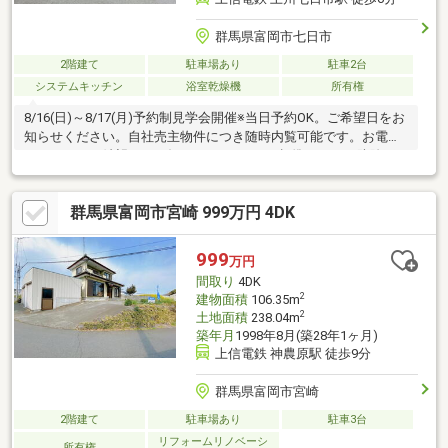
群馬県富岡市七日市
2階建て
駐車場あり
駐車2台
システムキッチン
浴室乾燥機
所有権
8/16(日)～8/17(月)予約制見学会開催※当日予約OK。ご希望日をお
知らせください。自社売主物件につき随時内覧可能です。お電話
かメールでご希望日をお知らせください。●標準シロアリ防除工
事、クリーニング、鍵交換、雨漏り点検、設備点検【おすすめポ
イント】・本物件は条件により住宅ローン減税が適用されま
群馬県富岡市宮崎 999万円 4DK
す。・シロアリ防除工事施工後5年間保証・お客様に合わせたロー
ンの組み方や金融機関をご提案。住宅ローンが初めての方でもお
気軽にご相談ください【周辺施設】・富岡市立西小学校230ｍ
999
万円
（徒歩3分）・富岡市立富岡中学校2100ｍ（徒歩27分/自転車9
間取り
4DK
分）・Aコープハピネス店店
2
建物面積
106.35m
2
土地面積
238.04m
築年月
1998年8月(築28年1ヶ月)
上信電鉄 神農原駅 徒歩9分
群馬県富岡市宮崎
2階建て
駐車場あり
駐車3台
リフォームリノベーシ
所有権