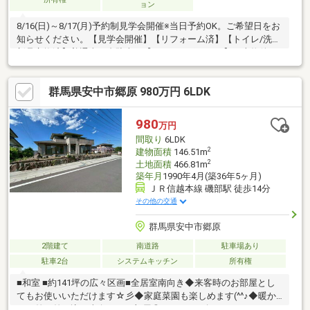
ョン
8/16(日)～8/17(月)予約制見学会開催※当日予約OK。ご希望日をお
知らせください。【見学会開催】【リフォーム済】【トイレ/洗面
新品交換済】普通車３台駐車可【おすすめポイント】・本物件は
条件により住宅ローン減税が適用されます。・シロアリ防除工事
施工後5年間保証・お客様に合わせたローンの組み方や金融機関を
群馬県安中市郷原 980万円 6LDK
ご提案。住宅ローンが初めての方でもお気軽にご相談ください
【周辺施設】・富岡市立さくら小学校900ｍ（徒歩12分）・富岡
市立西中学校400ｍ（徒歩5分/自転車2分）・ヤオコー富岡店様
980
万円
1200ｍ（徒歩15分/車3分）・セブンイレブン富岡上小林
間取り
6LDK
2
建物面積
146.51m
2
土地面積
466.81m
築年月
1990年4月(築36年5ヶ月)
ＪＲ信越本線 磯部駅 徒歩14分
その他の交通
群馬県安中市郷原
2階建て
南道路
駐車場あり
駐車2台
システムキッチン
所有権
■和室 ■約141坪の広々区画■全居室南向き◆来客時のお部屋とし
てもお使いいただけます☆彡◆家庭菜園も楽しめます(^^♪◆暖か
な日差し差し込む南向きのお部屋◎マイホーム探しは、コアライ