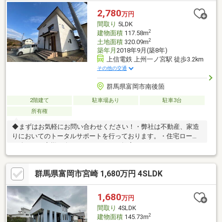
みが、整っています♪／住んでからのお家トラブル、緊急対応も承
2,780
万円
っております♪お家のこと、すべて木ノ葉プランニングにお任せく
間取り
5LDK
ださい＾＾
2
建物面積
117.58m
2
土地面積
320.09m
築年月
2018年9月(築8年)
上信電鉄 上州一ノ宮駅 徒歩3.2km
その他の交通
群馬県富岡市南後箇
2階建て
駐車場あり
駐車3台
所有権
◆まずはお気軽にお問い合わせください！・弊社は不動産、家造
りにおいてのトータルサポートを行っております。・住宅ローン
に強く、お客様一人ひとりにあったご提案をさせていただきま
す。・スタッフ一同、誠心誠意ご対応させていただきます！◆経
験知識が豊富なスタッフが在籍！迅速な対応を心掛けておりま
群馬県富岡市宮崎 1,680万円 4SLDK
す。・お問合せを受けてから即日ご対応をさせていただきま
す。・その他物件情報も多数ございます！お気軽にお問い合わせ
ください。
1,680
万円
間取り
4SLDK
2
建物面積
145.73m