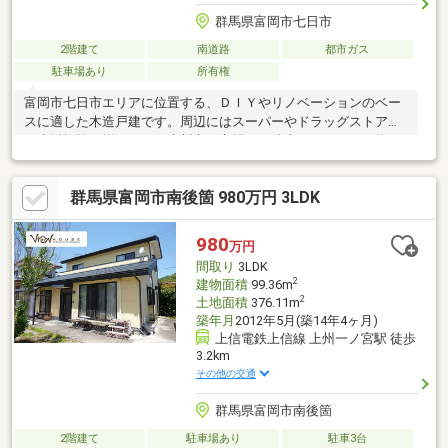
群馬県富岡市七日市
2階建て
南道路
都市ガス
駐車場あり
所有権
富岡市七日市エリアに位置する、ＤＩＹやリノベーションのベー
スに適した木造戸建です。周辺にはスーパーやドラッグストア等
の生活施設が揃うほか、上州七日市駅へも徒歩でアクセス可能な
環境です。室内はお好みの
群馬県富岡市南後箇 980万円 3LDK
980
万円
間取り
3LDK
2
建物面積
99.36m
2
土地面積
376.11m
築年月
2012年5月(築14年4ヶ月)
上信電鉄上信線 上州一ノ宮駅 徒歩
3.2km
その他の交通
群馬県富岡市南後箇
2階建て
駐車場あり
駐車3台