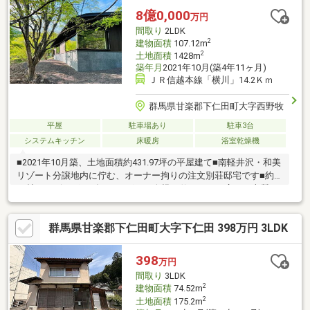
8億0,000
万円
間取り
2LDK
2
建物面積
107.12m
2
土地面積
1428m
築年月
2021年10月(築4年11ヶ月)
ＪＲ信越本線「横川」14.2Ｋｍ
群馬県甘楽郡下仁田町大字西野牧
平屋
駐車場あり
駐車3台
システムキッチン
床暖房
浴室乾燥機
■2021年10月築、土地面積約431.97坪の平屋建て■南軽井沢・和美
リゾート分譲地内に佇む、オーナー拘りの注文別荘邸宅です■約
28帖のリビング・ダイニングは、縦横に伸びやかに広がる上質な
大空間 大開口のコーナー窓からは四季折々の自然美が広がりま
す■外観・内観ともに「和」のテイストを基調とし、静謐な寛ぎ
群馬県甘楽郡下仁田町大字下仁田 398万円 3LDK
空間が演出されています■約7.2帖の床の間付き和室や、書斎コー
ナー付きの約9.1帖洋室がございます■設備仕様 床暖房、食器洗
乾燥機、浴室乾燥機、追焚機能、モニタ付きインターホン他■お
398
万円
車3台分の駐車スペース有(車種による)■しなの鉄道「軽井沢」駅
間取り
3LDK
まで車で約11分(約7.6km)
2
建物面積
74.52m
2
土地面積
175.2m