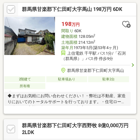
群馬県甘楽郡下仁田町大字馬山 198万円 6DK
198
万円
間取り
6DK
2
建物面積
128.05m
2
土地面積
214.12m
築年月
1973年5月(築53年4ヶ月)
上信電鉄 千平駅 バス1分/「石渕
（群馬県）」バス停 停歩9分
群馬県甘楽郡下仁田町大字馬山
2階建て
駐車場あり
駐車2台
所有権
◆まずはお気軽にお問い合わせください！・弊社は不動産、家造
りにおいてのトータルサポートを行っております。・住宅ローン
に強く、お客様一人ひとりにあったご提案をさせていただきま
す。・スタッフ一同、誠心誠意ご対応させていただきます！◆経
験知識が豊富なスタッフが在籍！迅速な対応を心掛けておりま
群馬県甘楽郡下仁田町大字西野牧 8億0,000万円
す。・お問合せを受けてから即日ご対応をさせていただきま
す。・その他物件情報も多数ございます！お気軽にお問い合わせ
2LDK
ください。