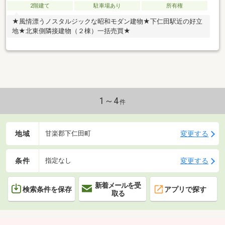
2階建て
駐車場あり
所有権
★風情漂うノスタルジックな昭和モダン建物★下仁田駅近の好立
地★北東側隣接建物（２棟）一括売買★
1～4
件
地域
変更する
甘楽郡下仁田町
条件
変更する
指定なし
新着メールを受
検索条件を保存
アプリで探す
取る