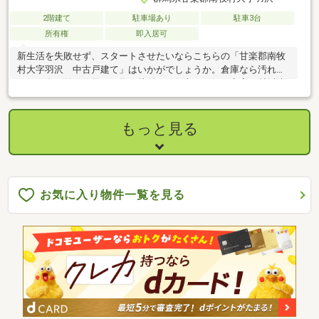
2階建て
駐車場あり
駐車3台
所有権
即入居可
新生活を失敗せず、スタートさせたいならこちらの「甘楽郡南牧
村大字羽沢 中古戸建て」はいかがでしょうか。倉庫なら汚れる
ことの多い外で使用する物の片付けに役立ちます。寝室10帖以上
があるので、小さいお子さんと一緒に寝ることが出来ます。こち
らは中古一戸建ての物件です。和室8畳以上なら、広々としたテー
ブルなども置く事が出来ます。建物面積200平米の物件は住み心
もっと見る
地が良いと評判です。駐車が最大4台可能です。広々とした空間で
来客も招きやすいです。
お気に入り物件一覧を見る