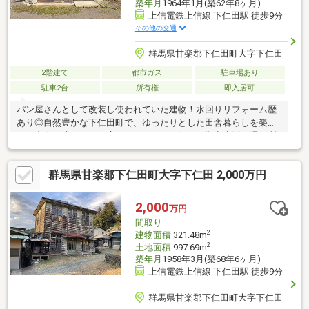
築年月
1964年1月(築62年8ヶ月)
上信電鉄上信線 下仁田駅 徒歩9分
その他の交通
群馬県甘楽郡下仁田町大字下仁田
2階建て
都市ガス
駐車場あり
駐車2台
所有権
即入居可
パン屋さんとして改装し使われていた建物！水回りリフォーム歴
あり◎自然豊かな下仁田町で、ゆったりとした田舎暮らしを楽し
める中古戸建です。工房・アトリエ・移住・二拠点生活・週末利
用にもご検討いただけます。
群馬県甘楽郡下仁田町大字下仁田 2,000万円
2,000
万円
間取り
2
建物面積
321.48m
2
土地面積
997.69m
築年月
1958年3月(築68年6ヶ月)
上信電鉄上信線 下仁田駅 徒歩9分
群馬県甘楽郡下仁田町大字下仁田