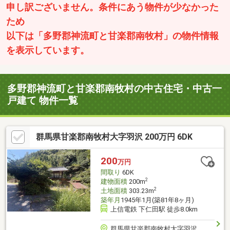
申し訳ございません。条件にあう物件が少なかった
ため
以下は「多野郡神流町と甘楽郡南牧村」の物件情報
を表示しています。
多野郡神流町と甘楽郡南牧村の中古住宅・中古一
戸建て 物件一覧
群馬県甘楽郡南牧村大字羽沢 200万円 6DK
200
万円
間取り
6DK
2
建物面積
200m
2
土地面積
303.23m
築年月
1945年1月(築81年8ヶ月)
上信電鉄 下仁田駅 徒歩8.0km
群馬県甘楽郡南牧村大字羽沢