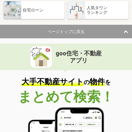
人気タウン
住宅ローン
ランキング
ページトップに戻る
goo住宅・不動産
アプリ
大手不動産サイト
物件
の
を
まとめて検索！