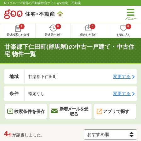
NTTグループ運営の不動産総合サイト goo住宅・不動産
1
0
0
0
最近検索した条件
最近見た物件
保存した条件
お気に入り
甘楽郡下仁田町(群馬県)の中古一戸建て・中古住
宅 物件一覧
地域
変更する
甘楽郡下仁田町
条件
変更する
指定なし
新着メールを受
検索条件を保存
アプリで探す
取る
4
件
が該当しました。