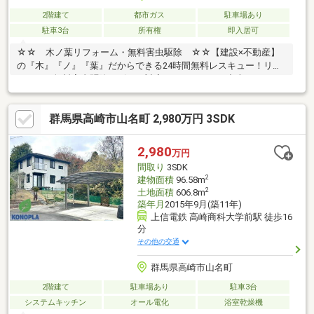
2階建て
都市ガス
駐車場あり
駐車3台
所有権
即入居可
☆☆ 木ノ葉リフォーム・無料害虫駆除 ☆☆【建設×不動産】
の『木』『ノ』『葉』だからできる24時間無料レスキュー！リフ
ォーム・無料害虫駆除サビース対応しております！中古でもアフ
ターサービスがついており、住んでからの安心をずっとお届けし
ます！内覧時に、無料相談・お見積りも物件ごとに作成可能！！
群馬県高崎市山名町 2,980万円 3SDK
オウチ探しも、リフォームも一緒に相談できます！＼弊社には、
『きつね隊』・『ゴリラ隊』という無料かけつけサービスの仕組
みが、整っています♪／住んでからのお家トラブル、緊急対応も承
2,980
万円
っております♪お家のこと、すべて木ノ葉プランニングにお任せく
間取り
3SDK
ださい＾＾
2
建物面積
96.58m
2
土地面積
606.8m
築年月
2015年9月(築11年)
上信電鉄 高崎商科大学前駅 徒歩16
分
その他の交通
群馬県高崎市山名町
2階建て
駐車場あり
駐車3台
システムキッチン
オール電化
浴室乾燥機