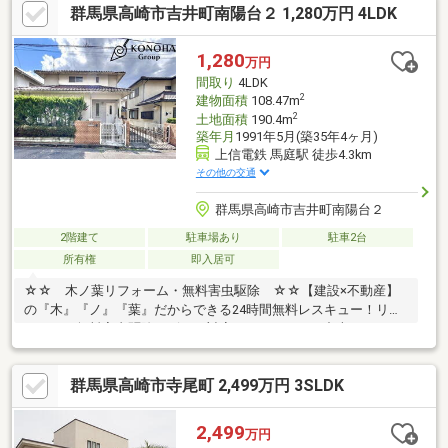
群馬県高崎市吉井町南陽台２ 1,280万円 4LDK
で洗い物しやすそう♪☆周辺ロケーション☆南陽台小学校
約700ｍ/徒歩9分中央中学校 約4500ｍ/徒歩57分、自転車
19分ベイシア 吉井店 約3000ｍ/車8分〇未掲載物件などさらに
1,280
万円
物件を見たい方は下記リンクよりソルホームHPへお越しください
間取り
4LDK
(^^♪
2
建物面積
108.47m
2
土地面積
190.4m
築年月
1991年5月(築35年4ヶ月)
上信電鉄 馬庭駅 徒歩4.3km
その他の交通
群馬県高崎市吉井町南陽台２
2階建て
駐車場あり
駐車2台
所有権
即入居可
☆☆ 木ノ葉リフォーム・無料害虫駆除 ☆☆【建設×不動産】
の『木』『ノ』『葉』だからできる24時間無料レスキュー！リフ
ォーム・無料害虫駆除サビース対応しております！中古でもアフ
ターサービスがついており、住んでからの安心をずっとお届けし
ます！内覧時に、無料相談・お見積りも物件ごとに作成可能！！
群馬県高崎市寺尾町 2,499万円 3SLDK
オウチ探しも、リフォームも一緒に相談できます！＼弊社には、
『きつね隊』・『ゴリラ隊』という無料かけつけサービスの仕組
みが、整っています♪／住んでからのお家トラブル、緊急対応も承
2,499
万円
っております♪お家のこと、すべて木ノ葉プランニングにお任せく