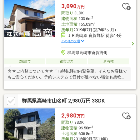
みが、整っています♪／住んでからのお家トラブル、緊急対応も承
3,090
万円
っております♪お家のこと、すべて木ノ葉プランニングにお任せく
間取り
3LDK
ださい＾＾
2
建物面積
103.6m
2
土地面積
165.03m
築年月
2019年7月(築7年2ヶ月)
ＪＲ高崎線 倉賀野駅 徒歩14分
その他の交通
群馬県高崎市倉賀野町
2階建て
都市ガス
所有権
☆☆ご内覧について☆☆「18時以降の内覧希望」そんなお客様で
もご安心ください。予約システムで日付が選べない場合も柔軟に
対応いたします！ぜひお気軽にご相談ください。◆現況：居住中
群馬県高崎市山名町 2,980万円 3SDK
2,980
万円
間取り
3SDK
2
建物面積
96.58m
2
土地面積
606.8m
築年月
2015年9月(築11年)