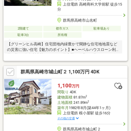
上信電鉄 高崎商科大学前駅 徒歩15
分
群馬県高崎市山名町
2階建て
都市ガス
駐車場あり
駐車3台
所有権
【グリーンヒル高崎】住宅団地内緑豊かで閑静な住宅地地震など
の災害に強い住宅【魅力のポイント】■ヘーベルハウスローン利
用可能■60年無料点検システム（買主様へ引継ぎ可能）■ドッグラ
ン付きで広々お庭■お車3台分駐車可能■リフォーム履歴・2階洋室
タイル交換（2021年1月）・1階の手動シャッターを電動化（2022
群馬県高崎市城山町２ 1,100万円 4DK
年8月）・1階キッチン新設（2022年８月） ・1階収納棚新設
（2022年8月）・2階キッチン→書斎変更(2022年8月）この機会に
是非ご検討ください。＜備考＞・引渡時期：2026年12月・他の制
1,100
万円
限：地区計画
間取り
4DK
2
建物面積
81.87m
2
土地面積
241.89m
築年月
1982年8月(築44年1ヶ月)
上信電鉄 根小屋駅 徒歩16分
その他の交通
群馬県高崎市城山町２