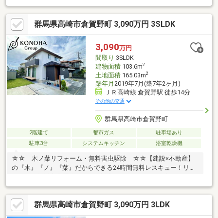
あり◆東側接道：2.8ｍ～3.0ｍ◆現況：居住中
群馬県高崎市倉賀野町 3,090万円 3SLDK
3,090
万円
間取り
3SLDK
2
建物面積
103.6m
2
土地面積
165.03m
築年月
2019年7月(築7年2ヶ月)
ＪＲ高崎線 倉賀野駅 徒歩14分
その他の交通
群馬県高崎市倉賀野町
2階建て
都市ガス
駐車場あり
駐車3台
システムキッチン
浴室乾燥機
☆☆ 木ノ葉リフォーム・無料害虫駆除 ☆☆【建設×不動産】
の『木』『ノ』『葉』だからできる24時間無料レスキュー！リフ
ォーム・無料害虫駆除サビース対応しております！中古でもアフ
ターサービスがついており、住んでからの安心をずっとお届けし
ます！内覧時に、無料相談・お見積りも物件ごとに作成可能！！
群馬県高崎市倉賀野町 3,090万円 3LDK
オウチ探しも、リフォームも一緒に相談できます！＼弊社には、
『きつね隊』・『ゴリラ隊』という無料かけつけサービスの仕組