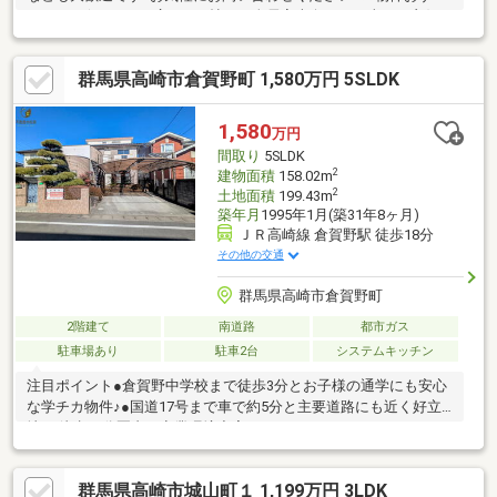
めPOINT☆・LDKは広々22.2帖！・全居室南向き！日当たり良好
♪・駐車スペース3台◎☆周辺環境☆倉賀野小学校・・・約1.5ｋ
ｍ 徒歩19分倉賀野中学校・・・約1ｋｍ 徒歩13分〇未掲載物
群馬県高崎市倉賀野町 1,580万円 5SLDK
件や、非公開物件などさらに物件を見たい方は下記リンクより
LastPieceHPへお越しください(^^♪
1,580
万円
間取り
5SLDK
2
建物面積
158.02m
2
土地面積
199.43m
築年月
1995年1月(築31年8ヶ月)
ＪＲ高崎線 倉賀野駅 徒歩18分
その他の交通
群馬県高崎市倉賀野町
2階建て
南道路
都市ガス
駐車場あり
駐車2台
システムキッチン
注目ポイント●倉賀野中学校まで徒歩3分とお子様の通学にも安心
な学チカ物件♪●国道17号まで車で約5分と主要道路にも近く好立
地♪●徒歩15分圏内に商業環境充実のエリア
♪◇◆◇◆◇◆◇◆◇◆◇◆◇◆◇◆◇◆◇◆◇◆◇◆◇＜今
日見たい・資料だけ欲しい・近くの物件も見てみたい＞何でもご
群馬県高崎市城山町１ 1,199万円 3LDK
相談ください♪☆当社で掲載していない物件でもご案内できま