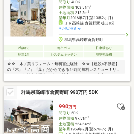
間取り
4LDK
2
建物面積
103.51m
2
土地面積
212.2m
築年月
2016年7月(築10年2ヶ月)
ＪＲ高崎線 倉賀野駅 徒歩9分
その他の交通
群馬県高崎市倉賀野町
2階建て
都市ガス
駐車場あり
駐車2台
システムキッチン
浴室乾燥機
☆☆ 木ノ葉リフォーム・無料害虫駆除 ☆☆【建設×不動産】
の『木』『ノ』『葉』だからできる24時間無料レスキュー！リフ
ォーム・無料害虫駆除サビース対応しております！中古でもアフ
ターサービスがついており、住んでからの安心をずっとお届けし
ます！内覧時に、無料相談・お見積りも物件ごとに作成可能！！
群馬県高崎市倉賀野町 990万円 5DK
オウチ探しも、リフォームも一緒に相談できます！＼弊社には、
『きつね隊』・『ゴリラ隊』という無料かけつけサービスの仕組
みが、整っています♪／住んでからのお家トラブル、緊急対応も承
990
万円
っております♪お家のこと、すべて木ノ葉プランニングにお任せく
間取り
5DK
ださい＾＾
2
建物面積
97.51m
2
土地面積
254.54m
築年月
1969年2月(築57年7ヶ月)