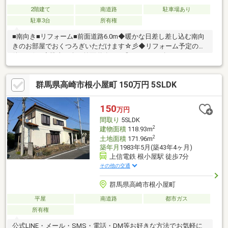
2階建て
南道路
駐車場あり
駐車3台
所有権
■南向き■リフォーム■前面道路6.0m◆暖かな日差し差し込む南向
きのお部屋でおくつろぎいただけます☆彡◆リフォーム予定の物
件です(^^♪◆駐車も楽々前面道路6.0m◎マイホーム探しは、コア
ライブにご相談ください！■自己資金０円から住宅購入できます!■
他社様でご紹介されている物件も一緒にご提案できます。■他社
群馬県高崎市根小屋町 150万円 5SLDK
様や過去にローンお断りされた方。ローンに自信あります。■平
日のご見学希望大歓迎です。ご見学予約は0120-919-727【通話料
無料】までお気軽にお電話ください。スマートフォンの方は青い
150
万円
バナーより、お問い合わせいただけます。
間取り
5SLDK
2
建物面積
118.93m
2
土地面積
171.96m
築年月
1983年5月(築43年4ヶ月)
上信電鉄 根小屋駅 徒歩7分
その他の交通
群馬県高崎市根小屋町
平屋
南道路
都市ガス
所有権
公式LINE・メール・SMS・電話・DM等お好きな方法でお気軽に