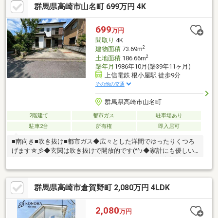
群馬県高崎市山名町 699万円 4K
699
万円
間取り
4K
2
建物面積
73.69m
2
土地面積
186.66m
築年月
1986年10月(築39年11ヶ月)
上信電鉄 根小屋駅 徒歩9分
その他の交通
群馬県高崎市山名町
2階建て
都市ガス
駐車場あり
駐車2台
所有権
即入居可
■南向き■吹き抜け■都市ガス◆広々とした洋間でゆったりくつろ
げます☆彡◆玄関は吹き抜けで開放的です(^^♪◆家計にも優しい
都市ガスエリア◎マイホーム探しは、コアライブにご相談くださ
い！■自己資金０円から住宅購入できます!■他社様でご紹介されて
いる物件も一緒にご提案できます。■他社様や過去にローンお断
群馬県高崎市倉賀野町 2,080万円 4LDK
りされた方。ローンに自信あります。■平日のご見学希望大歓迎
です。ご見学予約は0120-919-727【通話料無料】までお気軽にお
電話ください。スマートフォンの方は青いバナーより、お問い合
2,080
万円
わせいただけます。