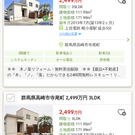
2,499
万円
間取り
3SLDK
2
建物面積
111.95m
2
土地面積
171.99m
築年月
2013年7月(築13年2ヶ月)
上信電鉄 根小屋駅 徒歩5分
その他の交通
群馬県高崎市寺尾町
2階建て
駐車場あり
駐車2台
システムキッチン
オール電化
所有権
☆☆ 木ノ葉リフォーム・無料害虫駆除 ☆☆【建設×不動産】
の『木』『ノ』『葉』だからできる24時間無料レスキュー！リフ
ォーム・無料害虫駆除サビース対応しております！中古でもアフ
ターサービスがついており、住んでからの安心をずっとお届けし
ます！内覧時に、無料相談・お見積りも物件ごとに作成可能！！
群馬県高崎市寺尾町 2,499万円 3LDK
オウチ探しも、リフォームも一緒に相談できます！＼弊社には、
『きつね隊』・『ゴリラ隊』という無料かけつけサービスの仕組
みが、整っています♪／住んでからのお家トラブル、緊急対応も承
2,499
万円
っております♪お家のこと、すべて木ノ葉プランニングにお任せく
間取り
3LDK
ださい＾＾
2
建物面積
111.95m
2
土地面積
171.99m
築年月
2013年7月(築13年2ヶ月)