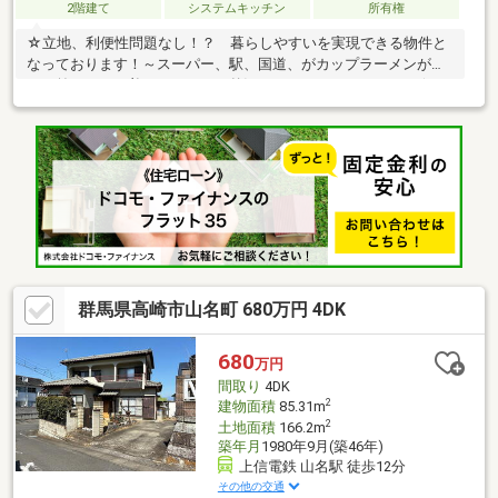
2階建て
システムキッチン
所有権
☆立地、利便性問題なし！？ 暮らしやすいを実現できる物件と
なっております！～スーパー、駅、国道、がカップラーメンがで
きる前にたどり着けちゃうのは贅沢すぎちゃいませんか！～☆ミ
サワホームさん施工の広々した空間+和室、バルコニーまで！
南東方向に吹き抜けてるので、夜空を見ながらバルコニーで一杯
できちゃう物件です♪☆お子様がいらしゃるかた！ペットを飼わ
れている方！ 一緒に走り回れちゃいますよ！家庭菜園や、お庭
を持つのが夢という方には最適な物件です。☆欲張りセットとい
うのはこのこと…？お庭がさらに拡大されました！駐車場が三台
欲しい方+ペットがいる方+家庭菜園したい方！全部作れちゃいま
す！
群馬県高崎市山名町 680万円 4DK
680
万円
間取り
4DK
2
建物面積
85.31m
2
土地面積
166.2m
築年月
1980年9月(築46年)
上信電鉄 山名駅 徒歩12分
その他の交通