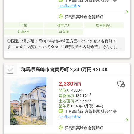
ＪＲ高崎線 倉賀野駅 徒歩11分
その他の交通
群馬県高崎市倉賀野町
平屋
都市ガス
駐車場あり
駐車3台
所有権
◎国道17号が近く高崎市街地や埼玉方面へのアクセスも良好で
す！☆☆ご内覧について☆☆「18時以降の内覧希望」そんなお客
様でもご安心ください。予約システムで日付が選べない場合も柔
軟に対応いたします！ぜひお気軽にご相談ください。◆西側接
道：法定外道路◆北側・東側接道：位置指定道路◆現況：居住中
群馬県高崎市倉賀野町 2,330万円 4SLDK
2,330
万円
間取り
4SLDK
2
建物面積
129.17m
2
土地面積
392.65m
築年月
1992年9月(築34年)
ＪＲ高崎線 倉賀野駅 徒歩11分
その他の交通
群馬県高崎市倉賀野町