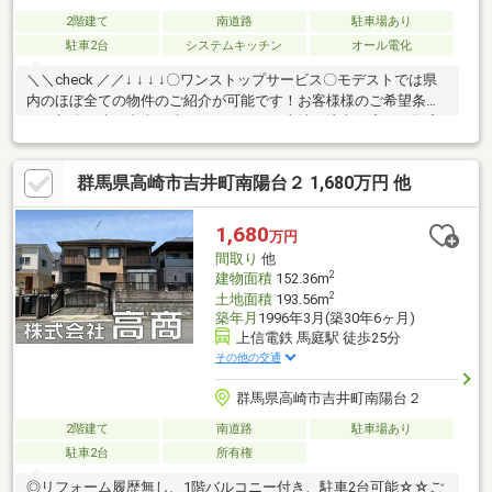
2階建て
南道路
駐車場あり
駐車2台
システムキッチン
オール電化
＼＼check ／／↓ ↓ ↓ ↓〇ワンストップサービス〇モデストでは県
内のほぼ全ての物件のご紹介が可能です！お客様様のご希望条件
から新築戸建・中古戸建・マンション・土地・注文住宅のご提案
が可能！〇ローン実績多数〇・他社で住宅ローンの融資を断られ
た・カードや車のローンがある・年収が少ない・勤続が短い・派
群馬県高崎市吉井町南陽台２ 1,680万円 他
遣、契約社員の方等ローン実績多数ございます！お問い合わせは
青いバナーから♪ご見学予約は0120-302-082【通話無料】まで！
1,680
万円
間取り
他
2
建物面積
152.36m
2
土地面積
193.56m
築年月
1996年3月(築30年6ヶ月)
上信電鉄 馬庭駅 徒歩25分
その他の交通
群馬県高崎市吉井町南陽台２
2階建て
南道路
駐車場あり
駐車2台
所有権
◎リフォーム履歴無し、1階バルコニー付き、駐車2台可能☆☆ご