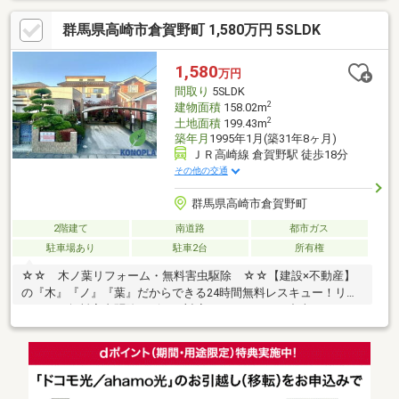
ます！内覧時に、無料相談・お見積りも物件ごとに作成可能！！
群馬県高崎市倉賀野町 1,580万円 5SLDK
オウチ探しも、リフォームも一緒に相談できます！＼弊社には、
『きつね隊』・『ゴリラ隊』という無料かけつけサービスの仕組
みが、整っています♪／住んでからのお家トラブル、緊急対応も承
1,580
万円
っております♪お家のこと、すべて木ノ葉プランニングにお任せく
間取り
5SLDK
ださい＾＾
2
建物面積
158.02m
2
土地面積
199.43m
築年月
1995年1月(築31年8ヶ月)
ＪＲ高崎線 倉賀野駅 徒歩18分
その他の交通
群馬県高崎市倉賀野町
2階建て
南道路
都市ガス
駐車場あり
駐車2台
所有権
☆☆ 木ノ葉リフォーム・無料害虫駆除 ☆☆【建設×不動産】
の『木』『ノ』『葉』だからできる24時間無料レスキュー！リフ
ォーム・無料害虫駆除サビース対応しております！中古でもアフ
ターサービスがついており、住んでからの安心をずっとお届けし
ます！内覧時に、無料相談・お見積りも物件ごとに作成可能！！
オウチ探しも、リフォームも一緒に相談できます！＼弊社には、
『きつね隊』・『ゴリラ隊』という無料かけつけサービスの仕組
みが、整っています♪／住んでからのお家トラブル、緊急対応も承