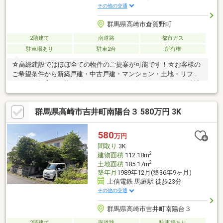
その他の交通
群馬県高崎市倉賀野町
2階建て
南道路
都市ガス
駐車場あり
駐車2台
所有権
☆高総建設ではほぼ全ての物件のご提案が可能です！☆お客様の
ご希望条件から新築戸建・中古戸建・マンション・土地・リフォ
ームのご提案が可能！☆ローンのこともお任せください！・他社
で住宅ローンの融資を断られた・カードや車の既存ローンがあ
る・年収が少ない・勤続が短い・派遣、契約社員の方等☆高総建
群馬県高崎市吉井町南陽台３ 580万円 3K
設に全てお任せください！
580
万円
間取り
3K
2
建物面積
112.18m
2
土地面積
185.17m
築年月
1989年12月(築36年9ヶ月)
上信電鉄 馬庭駅 徒歩23分
その他の交通
群馬県高崎市吉井町南陽台３
2階建て
南道路
駐車場あり