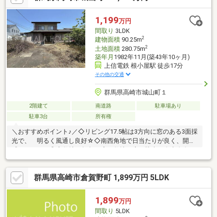
す。☆住宅ローンに強い会社です。☆しつこい営業は一切いたし
ません。☆お電話はこちらから⇒0279-26-2673☆メールでのご対
1,199
万円
応、資料請求も大歓迎です☆
間取り
3LDK
2
建物面積
90.25m
2
土地面積
280.75m
築年月
1982年11月(築43年10ヶ月)
上信電鉄 根小屋駅 徒歩17分
その他の交通
群馬県高崎市城山町１
2階建て
南道路
駐車場あり
駐車3台
所有権
＼おすすめポイント♪／◇リビング17.5帖は3方向に窓のある3面採
光で、 明るく風通し良好☆◇南西角地で日当たりが良く、開放
感もあります◎◇敷地84坪超の広々敷地で庭や駐車も自由自在
☆◇車3台駐車可能で来客時も安心ですね♪◇1階和室12帖は客間
や家事スペースとしても便利☆
群馬県高崎市倉賀野町 1,899万円 5LDK
1,899
万円
間取り
5LDK