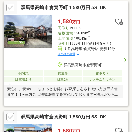
にご提案できます。■他社様や過去にローンお断りされた方。ロ
群馬県高崎市倉賀野町 1,580万円 5SLDK
ーンに自信あります。■平日のご見学希望大歓迎です。ご見学予
約は0120-919-727【通話料無料】までお気軽にお電話ください。
スマートフォンの方は青いバナーより、お問い合わせいただけま
1,580
万円
す。
間取り
5SLDK
2
建物面積
158.02m
2
土地面積
199.43m
築年月
1995年1月(築31年8ヶ月)
ＪＲ高崎線 倉賀野駅 徒歩18分
その他の交通
群馬県高崎市倉賀野町
2階建て
南道路
都市ガス
駐車場あり
駐車2台
システムキッチン
安心に、安全に、ちょっとお得にお家探しをされたい方は三方舎
まで！！■三方舎は地域密着度を重視しております■地元だから！
少人数だがら！出来るご提案が必ずございます！ご案内～ご契約
～お引渡し～アフターフォローまでお客様とマンツーマン体制！
転勤等が無い為に担当が急に変わってしまう心配も無し!
群馬県高崎市倉賀野町 1,580万円 5SLDK
1,580
万円