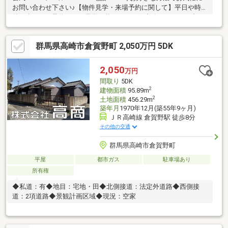
お問い合わせ下さい♪【物件見学・来場予約に関して】平日や時間
外、当日のご予約でもご見学可能です。お仕事終わりや、お出か
けついでの隙間時間等、ご都合に合わせてご対応させていただき
ます。住宅ローンの窓口として、ローン相談のみでもお気軽にご
群馬県高崎市倉賀野町 2,050万円 5DK
相談下さい♪
2,050
万円
間取り
5DK
2
建物面積
95.89m
2
土地面積
456.29m
築年月
1970年12月(築55年9ヶ月)
ＪＲ高崎線 倉賀野駅 徒歩8分
その他の交通
群馬県高崎市倉賀野町
平屋
都市ガス
駐車場あり
所有権
◆私道：有◆地目：宅地・田◆北側接道：法定外道路◆西側接
道：2項道路◆景観計画区域◆現況：空家