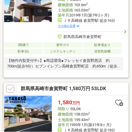
2
建物面積
103.6m
2
土地面積
165.03m
築年月
2019年7月(築7年2ヶ月)
ＪＲ高崎線 倉賀野駅 徒歩16分
その他の交通
群馬県高崎市倉賀野町
2階建て
都市ガス
駐車場あり
駐車3台
システムキッチン
浴室乾燥機
【物件内覧受付中♪】●周辺環境●フレッセイ倉賀野西店 約
700m(徒歩9分）セブンイレブン高崎倉賀野町店 約450m（徒歩7
分）マルエドラッグ倉賀野店 約650m（徒歩8分）倉賀野小学
校 約1000m（徒歩13分）倉賀野中学校 約1000m（徒歩13分）
●ライター おすすめPOINT！●人気の倉賀野町エリア！大和ハウス
群馬県高崎市倉賀野町 1,580万円 5SLDK
工業施工のデザイン住宅♪太陽光発電システム、蓄電池、エネファ
ーム搭載でランニングコストもエコに抑えられる設備充実の住
宅！スーパー等の商業施設まで徒歩10分圏内で生活の便も良好で
1,580
万円
す！物件に関する詳細等は「不動産エージェント」まで気軽にお
間取り
5SLDK
問い合わせください。
2
建物面積
158.02m
2
土地面積
199.43m
築年月
1995年1月(築31年8ヶ月)
ＪＲ高崎線 倉賀野駅 徒歩18分