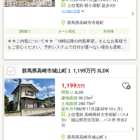
上信電鉄 根小屋駅 徒歩5分
その他の交通
群馬県高崎市寺尾町
2階建て
オール電化
所有権
☆☆ご内覧について☆☆「18時以降の内覧希望」そんなお客様で
もご安心ください。予約システムで日付が選べない場合も柔軟に
対応いたします！ぜひお気軽にご相談ください。◆現況：居住中
群馬県高崎市城山町１ 1,199万円 3LDK
1,199
万円
間取り
3LDK
2
建物面積
90.25m
2
土地面積
280.75m
築年月
1982年11月(築43年10ヶ月)
上信電鉄 高崎商科大学前駅 バス4
分/「城山県営住宅前」バス停 停歩2
分
群馬県高崎市城山町１