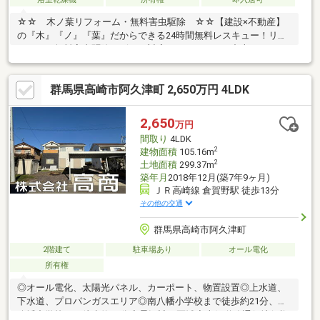
☆☆ 木ノ葉リフォーム・無料害虫駆除 ☆☆【建設×不動産】
の『木』『ノ』『葉』だからできる24時間無料レスキュー！リフ
ォーム・無料害虫駆除サビース対応しております！中古でもアフ
ターサービスがついており、住んでからの安心をずっとお届けし
ます！内覧時に、無料相談・お見積りも物件ごとに作成可能！！
群馬県高崎市阿久津町 2,650万円 4LDK
オウチ探しも、リフォームも一緒に相談できます！＼弊社には、
『きつね隊』・『ゴリラ隊』という無料かけつけサービスの仕組
みが、整っています♪／住んでからのお家トラブル、緊急対応も承
2,650
万円
っております♪お家のこと、すべて木ノ葉プランニングにお任せく
間取り
4LDK
ださい＾＾
2
建物面積
105.16m
2
土地面積
299.37m
築年月
2018年12月(築7年9ヶ月)
ＪＲ高崎線 倉賀野駅 徒歩13分
その他の交通
群馬県高崎市阿久津町
2階建て
駐車場あり
オール電化
所有権
◎オール電化、太陽光パネル、カーポート、物置設置◎上水道、
下水道、プロパンガスエリア◎南八幡小学校まで徒歩約21分、南
八幡中学校まで徒歩約22分◆景観計画区域◆南側道路通行地役権