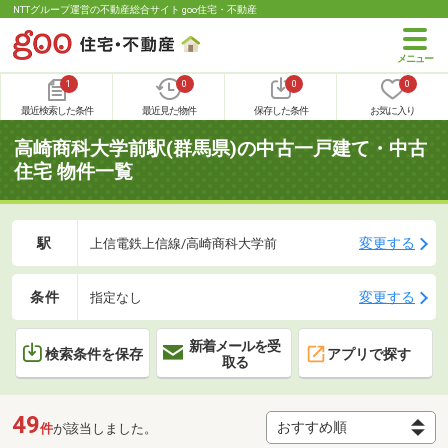
NTTグループ運営の不動産総合サイト goo住宅・不動産
1
0
0
0
最近検索した条件
最近見た物件
保存した条件
お気に入り
高崎商科大学前駅(群馬県)の中古一戸建て・中古
住宅 物件一覧
駅
変更する
上信電鉄上信線/高崎商科大学前
条件
変更する
指定なし
新着メールを受
検索条件を保存
アプリで探す
取る
49
件
が該当しました。