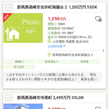
群馬県高崎市吉井町南陽台２ 1,250万円 5SDK
1,250
万円
間取り
5SDK
2
建物面積
120.89m
2
土地面積
191.58m
築年月
1995年5月(築31年4ヶ月)
上信電鉄 馬庭駅 徒歩26分
その他の交通
群馬県高崎市吉井町南陽台２
2階建て
駐車場あり
所有権
即入居可
＼おすすめポイント♪／◇どの部屋にも南から光が入る、 明る
さを取り入れやすい間取り☆彡◇全居室6帖以上！ 家具を置い
てもゆとりを感じやすい広さ♪◇2階の3帖納戸は、季節家電や
スーツケースなどの保管場所に活用できます◎◇南面バルコニー
で、洗濯物を干したり 外の空気を感じたりできる心地よいスペ
群馬県高崎市寺尾町 2,499万円 3SLDK
ース♪◇前面道路は6m！ 車の出し入れがしやすく、毎日の運転
も安心ですね♪