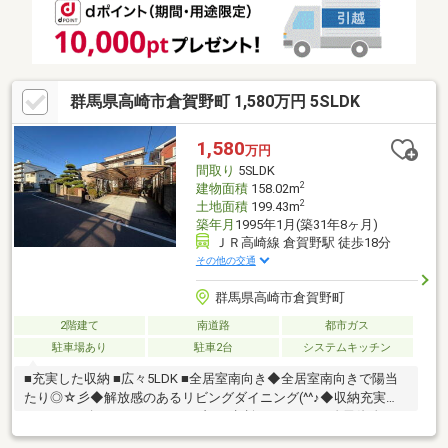
っております♪お家のこと、すべて木ノ葉プランニングにお任せく
ださい＾＾
群馬県高崎市倉賀野町 1,580万円 5SLDK
1,580
万円
間取り
5SLDK
2
建物面積
158.02m
2
土地面積
199.43m
築年月
1995年1月(築31年8ヶ月)
ＪＲ高崎線 倉賀野駅 徒歩18分
その他の交通
群馬県高崎市倉賀野町
2階建て
南道路
都市ガス
駐車場あり
駐車2台
システムキッチン
■充実した収納 ■広々5LDK ■全居室南向き◆全居室南向きで陽当
たり◎☆彡◆解放感のあるリビングダイニング(^^♪◆収納充実☆
マイホーム探しは、コアライブにご相談ください！■自己資金０
円から住宅購入できます!■他社様でご紹介されている物件も一緒