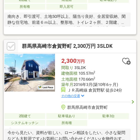
所有権
即入居可
南向き、即引渡可、土地50坪以上、陽当り良好、全居室収納、閑
静な住宅地、前道６ｍ以上、整形地、トイレ２ヶ所、２階建、全
室南向き、浴室に窓、パントリー（食器・食品の収納庫）、全居
室６畳以上
群馬県高崎市倉賀野町 2,300万円 3SLDK
2,300
万円
間取り
3SLDK
2
建物面積
105.57m
2
土地面積
170.66m
築年月
2016年3月(築10年6ヶ月)
ＪＲ高崎線 倉賀野駅 徒歩24分
その他の交通
群馬県高崎市倉賀野町
2階建て
駐車場あり
駐車3台
システムキッチン
所有権
今から見たい、資料が欲しい、ローン相談をしたい、小さな疑問
なども大歓迎です♪お気軽にお問い合わせください♪☆物件おすす