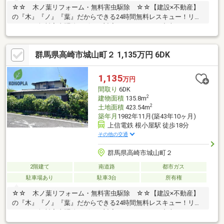
☆☆ 木ノ葉リフォーム・無料害虫駆除 ☆☆【建設×不動産】
の『木』『ノ』『葉』だからできる24時間無料レスキュー！リフ
ォーム・無料害虫駆除サビース対応しております！中古でもアフ
ターサービスがついており、住んでからの安心をずっとお届けし
ます！内覧時に、無料相談・お見積りも物件ごとに作成可能！！
群馬県高崎市城山町２ 1,135万円 6DK
オウチ探しも、リフォームも一緒に相談できます！＼弊社には、
『きつね隊』・『ゴリラ隊』という無料かけつけサービスの仕組
みが、整っています♪／住んでからのお家トラブル、緊急対応も承
1,135
万円
っております♪お家のこと、すべて木ノ葉プランニングにお任せく
間取り
6DK
ださい＾＾
2
建物面積
135.8m
2
土地面積
423.54m
築年月
1982年11月(築43年10ヶ月)
上信電鉄 根小屋駅 徒歩18分
その他の交通
群馬県高崎市城山町２
2階建て
南道路
都市ガス
駐車場あり
駐車3台
所有権
☆☆ 木ノ葉リフォーム・無料害虫駆除 ☆☆【建設×不動産】
の『木』『ノ』『葉』だからできる24時間無料レスキュー！リフ
ォーム・無料害虫駆除サビース対応しております！中古でもアフ
ターサービスがついており、住んでからの安心をずっとお届けし