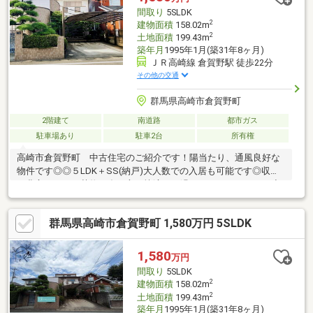
間取り
5SLDK
2
建物面積
158.02m
2
土地面積
199.43m
築年月
1995年1月(築31年8ヶ月)
ＪＲ高崎線 倉賀野駅 徒歩22分
その他の交通
群馬県高崎市倉賀野町
2階建て
南道路
都市ガス
駐車場あり
駐車2台
所有権
高崎市倉賀野町 中古住宅のご紹介です！陽当たり、通風良好な
物件です◎◎５LDK＋SS(納戸)大人数での入居も可能です◎収納
も豊富なため、荷物が多い方も快適にお過ごしいただけます！◇
嬉しいカーポート付並列で2台駐車可能です♪カーポートがあるの
で車を雨から守ることができます。◇交通アクセス良好国道17号
群馬県高崎市倉賀野町 1,580万円 5SLDK
線まで車で約5分徒歩15分圏内商業施設充実！◇◆周辺施設
◇◆・フレッセイ倉賀野西店・ベイシアフーズパーク高崎倉賀野
店・セブンイレブン高崎倉賀野町上町店・クスリのアオキ倉賀野
1,580
万円
店◆◇◆中古戸建をお探しなら、LIXIL不動産ショップのトウショ
間取り
5SLDK
ウレックスへ◆◇◆
2
建物面積
158.02m
2
土地面積
199.43m
築年月
1995年1月(築31年8ヶ月)