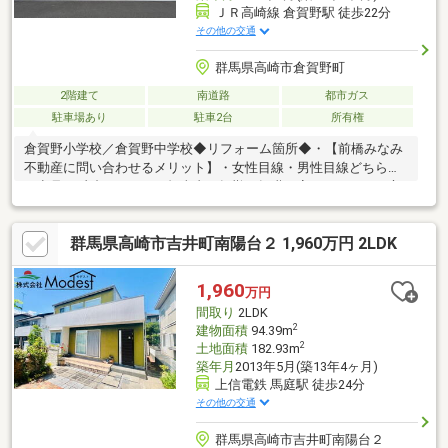
ＪＲ高崎線 倉賀野駅 徒歩22分
その他の交通
群馬県高崎市倉賀野町
2階建て
南道路
都市ガス
駐車場あり
駐車2台
所有権
倉賀野小学校／倉賀野中学校◆リフォーム箇所◆・【前橋みなみ
不動産に問い合わせるメリット】・女性目線・男性目線どちらも
の意見を反映しやすい・担当者が転勤や転職で変わってしまう心
配なし◎・少数精鋭だから個人情報が多くの人に知られる心配な
し◎・私たちはお客様への無理な営業活動を嫌います。（期待以
群馬県高崎市吉井町南陽台２ 1,960万円 2LDK
上のサービスを提供できるようには心掛けております！）
1,960
万円
間取り
2LDK
2
建物面積
94.39m
2
土地面積
182.93m
築年月
2013年5月(築13年4ヶ月)
上信電鉄 馬庭駅 徒歩24分
その他の交通
群馬県高崎市吉井町南陽台２