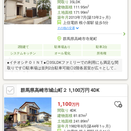
間取り
3SLDK
ださい＾＾
2
建物面積
111.95m
2
土地面積
171.99m
築年月
2013年7月(築13年2ヶ月)
上信電鉄 根小屋駅 徒歩5分
その他の交通
群馬県高崎市寺尾町
2階建て
駐車場あり
駐車2台
システムキッチン
オール電化
所有権
●イチオシＰＯＩＮＴ●◎3SLDKファミリーでの利用にも満足な間
取りです◎駐車場は並列2台駐車可能◎2階各居室が広々としてお
り収納も豊富なのでライフスタイルに合わせて様々な利用ができ
ます◎映えるデザイン住宅♪各設備の機能面はもちろん空間使いに
も工夫がなされ住んだら快適間違いなしです＼物件内覧受付中／
群馬県高崎市城山町２ 1,100万円 4DK
＼資料請求のみ大歓迎／イエトコなら、畳の表替え、壁紙交換、
床の張替えなど各種内装工事を一括対応♪物件購入＋リフォーム＋
ローンをまとめてサポートし、理想の住まいづくりをお手伝いし
1,100
万円
ます。
間取り
4DK
2
建物面積
81.87m
2
土地面積
241.89m
築年月
1982年8月(築44年1ヶ月)