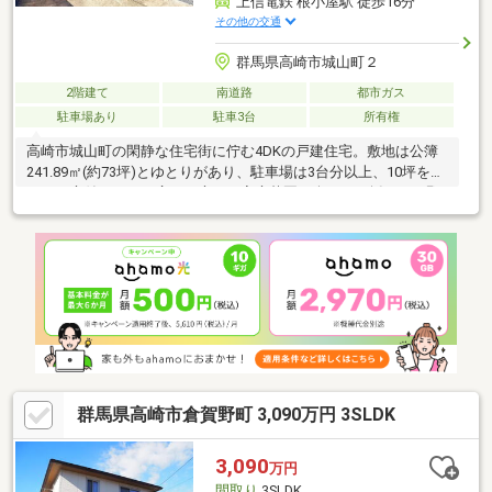
上信電鉄 根小屋駅 徒歩16分
その他の交通
群馬県高崎市城山町２
2階建て
南道路
都市ガス
駐車場あり
駐車3台
所有権
高崎市城山町の閑静な住宅街に佇む4DKの戸建住宅。敷地は公簿
241.89㎡(約73坪)とゆとりがあり、駐車場は3台分以上、10坪を超
えるお庭付きです。広いお庭では家庭菜園も楽しめ、採れたて野
菜のある暮らしが叶います。2面採光で、主要採光面は南向き。明
るく風通しの良い住空間が魅力です。城山小学校まで153m(徒歩2
分)、城山中央公園まで114mと、お子様の通学・遊び場環境も良
好。現況空家のため、お気軽にご内覧いただけます。
群馬県高崎市倉賀野町 3,090万円 3SLDK
3,090
万円
間取り
3SLDK