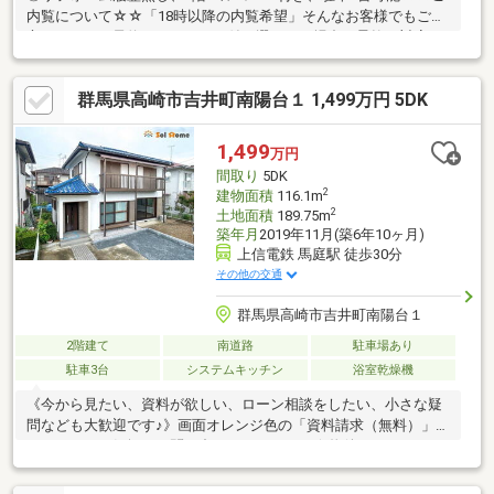
内覧について☆☆「18時以降の内覧希望」そんなお客様でもご安
心ください。予約システムで日付が選べない場合も柔軟に対応い
たします！ぜひお気軽にご相談ください。◆現況渡し◆景観計画
区域◆現況：空家
群馬県高崎市吉井町南陽台１ 1,499万円 5DK
1,499
万円
間取り
5DK
2
建物面積
116.1m
2
土地面積
189.75m
築年月
2019年11月(築6年10ヶ月)
上信電鉄 馬庭駅 徒歩30分
その他の交通
群馬県高崎市吉井町南陽台１
2階建て
南道路
駐車場あり
駐車3台
システムキッチン
浴室乾燥機
《今から見たい、資料が欲しい、ローン相談をしたい、小さな疑
問なども大歓迎です♪》画面オレンジ色の「資料請求（無料）」を
クリック！お気軽にお問い合わせください！☆物件おすすめ
POINT☆・小学校まで徒歩約9分なので登下校も安心♪・収納スペ
ースも多く、様々な用途にお使いいただけます♪・広々シンクなの