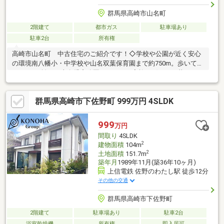
群馬県高崎市山名町
2階建て
都市ガス
駐車場あり
駐車2台
所有権
高崎市山名町 中古住宅のご紹介です！◇学校や公園が近く安心
の環境南八幡小・中学校や山名双葉保育園まで約750m。歩いて約
600mの距離には山名児童公園があり、ご家族で穏やかに暮らせる
立地です♪通学路の距離が短いので、防犯や交通安全の面でも安心
です◎◇山名駅徒歩約12分の平坦地上信電鉄「山名」駅から徒歩
群馬県高崎市下佐野町 999万円 4SLDK
約12分。周辺は平坦地のため、徒歩や自転車での移動もスムーズ
に行える落ち着いた住環境です◎◇敷地内に縦列2台分の駐車場
敷地内にはお車を縦列で2台停められる駐車スペースを確保してい
999
万円
ます。ご夫婦で車を所有される方でも生活しやすい物件です♪
間取り
4SLDK
2
建物面積
104m
2
土地面積
151.7m
築年月
1989年11月(築36年10ヶ月)
上信電鉄 佐野のわたし駅 徒歩12分
その他の交通
群馬県高崎市下佐野町
2階建て
駐車場あり
駐車2台
浴室乾燥機
所有権
即入居可