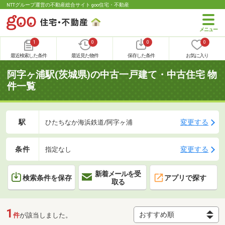
NTTグループ運営の不動産総合サイト goo住宅・不動産
1
0
0
0
最近検索した条件
最近見た物件
保存した条件
お気に入り
阿字ヶ浦駅(茨城県)の中古一戸建て・中古住宅 物
件一覧
駅
変更する
ひたちなか海浜鉄道/阿字ヶ浦
条件
変更する
指定なし
新着メールを受
検索条件を保存
アプリで探す
取る
1
件
が該当しました。