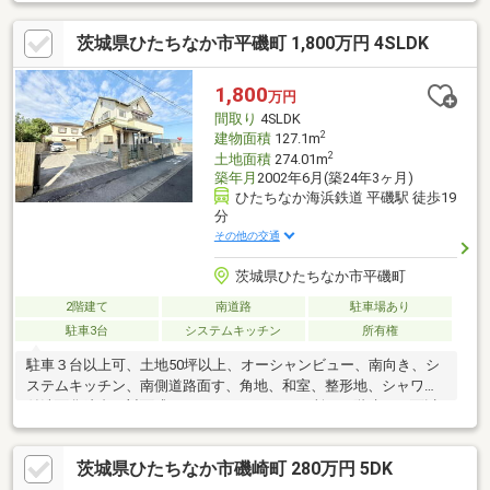
リ使えます・洗う・干す・しまうを効率よくこなせるランドリー
ルーム付き・車は並列で4台駐車可能、来客時も安心ですね【リフ
茨城県ひたちなか市平磯町 1,800万円 4SLDK
ォーム内容】・クロス一部補修、リペア補修・ハウスクリーニン
グ・テレワーク、在宅勤務にも・リフォームのご相談も承ります
お気軽にお問合せください「お客様への３の約束」2年間保証があ
1,800
万円
るので安心！誠実敏速に対応いたします※価格には消費税、リフ
間取り
4SLDK
ォーム費用を含みます
2
建物面積
127.1m
2
土地面積
274.01m
築年月
2002年6月(築24年3ヶ月)
ひたちなか海浜鉄道 平磯駅 徒歩19
分
その他の交通
茨城県ひたちなか市平磯町
2階建て
南道路
駐車場あり
駐車3台
システムキッチン
所有権
駐車３台以上可、土地50坪以上、オーシャンビュー、南向き、シ
ステムキッチン、南側道路面す、角地、和室、整形地、シャワー
付洗面化粧台、対面式キッチン、トイレ２ヶ所、２階建、２面以
上バルコニー、南面バルコニー、浴室に窓、ＴＶモニタ付インタ
ーホン、通風良好、ウッドデッキ、平坦地、納戸
茨城県ひたちなか市磯崎町 280万円 5DK