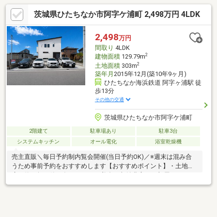
茨城県ひたちなか市阿字ケ浦町 2,498万円 4LDK
2,498
万円
間取り
4LDK
2
建物面積
129.79m
2
土地面積
303m
築年月
2015年12月(築10年9ヶ月)
ひたちなか海浜鉄道 阿字ヶ浦駅 徒
歩13分
その他の交通
茨城県ひたちなか市阿字ケ浦町
2階建て
駐車場あり
駐車3台
システムキッチン
オール電化
浴室乾燥機
売主直販＼毎日予約制内覧会開催(当日予約OK)／※週末は混み合
うため事前予約をおすすめします【おすすめポイント】・土地は
広々約91坪・築10年でまだまだ美邸・収納豊富でお部屋をスッキ
リ使えます・洗う・干す・しまうを効率よくこなせるランドリー
ルーム付き・車は並列で4台駐車可能、来客時も安心ですね【リフ
ォーム内容】・クロス一部補修、リペア補修・ハウスクリーニン
グ・テレワーク、在宅勤務にも・リフォームのご相談も承ります