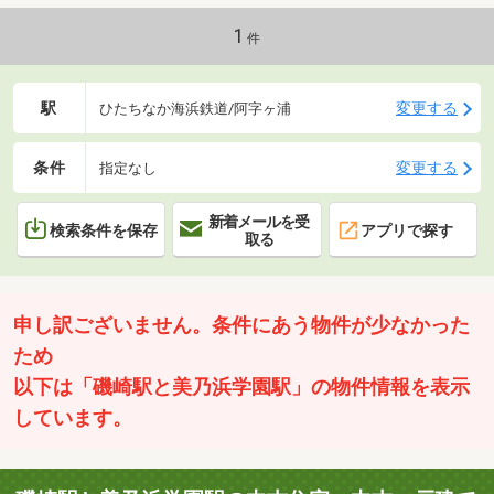
お気軽にお問合せください「お客様への３の約束」2年間保証があ
るので安心！誠実敏速に対応いたします※価格には消費税、リフ
1
件
ォーム費用を含みます
駅
変更する
ひたちなか海浜鉄道/阿字ヶ浦
条件
変更する
指定なし
新着メールを受
検索条件を保存
アプリで探す
取る
申し訳ございません。条件にあう物件が少なかった
ため
以下は「磯崎駅と美乃浜学園駅」の物件情報を表示
しています。