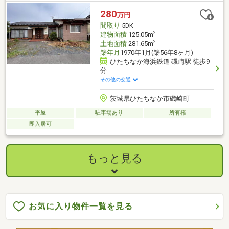
280
万円
間取り
5DK
2
建物面積
125.05m
2
土地面積
281.65m
築年月
1970年1月(築56年8ヶ月)
ひたちなか海浜鉄道 磯崎駅 徒歩9
分
その他の交通
茨城県ひたちなか市磯崎町
平屋
駐車場あり
所有権
即入居可
もっと見る
お気に入り物件一覧を見る