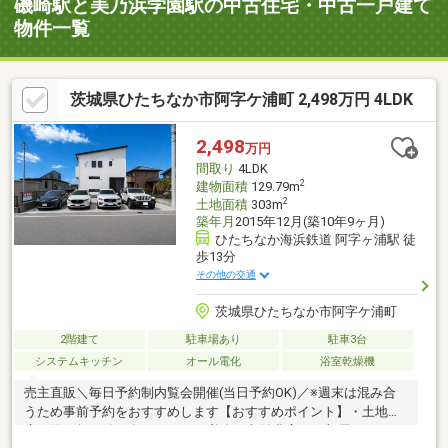
磯崎駅と美乃浜学園駅の中古住宅・中古一戸建て
物件一覧
茨城県ひたちなか市阿字ケ浦町 2,498万円 4LDK
2,498
万円
間取り
4LDK
2
建物面積
129.79m
2
土地面積
303m
築年月
2015年12月(築10年9ヶ月)
ひたちなか海浜鉄道 阿字ヶ浦駅 徒
歩13分
その他の交通
茨城県ひたちなか市阿字ケ浦町
2階建て
駐車場あり
駐車3台
システムキッチン
オール電化
浴室乾燥機
売主直販＼毎日予約制内覧会開催(当日予約OK)／※週末は混み合
うため事前予約をおすすめします【おすすめポイント】・土地は
広々約91坪・築10年でまだまだ美邸・収納豊富でお部屋をスッキ