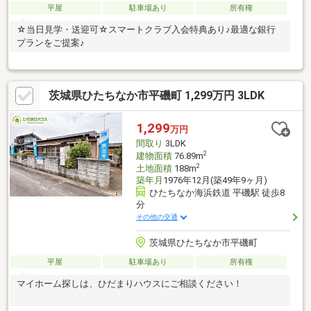
平屋
駐車場あり
所有権
☆当日見学・送迎可☆スマートクラブ入会特典あり♪最適な銀行
プランをご提案♪
茨城県ひたちなか市平磯町 1,299万円 3LDK
1,299
万円
間取り
3LDK
2
建物面積
76.89m
2
土地面積
188m
築年月
1976年12月(築49年9ヶ月)
ひたちなか海浜鉄道 平磯駅 徒歩8
分
その他の交通
茨城県ひたちなか市平磯町
平屋
駐車場あり
所有権
マイホーム探しは、ひだまりハウスにご相談ください！