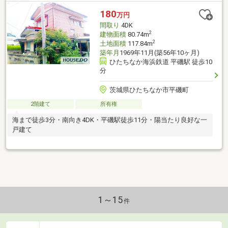
180
万円
間取り
4DK
2
建物面積
80.74m
2
土地面積
117.84m
築年月
1969年11月(築56年10ヶ月)
ひたちなか海浜鉄道 平磯駅 徒歩10
分
茨城県ひたちなか市平磯町
2階建て
所有権
海まで徒歩3分・南向き4DK・平磯駅徒歩11分・陽当たり良好な一
戸建て
1～15
件