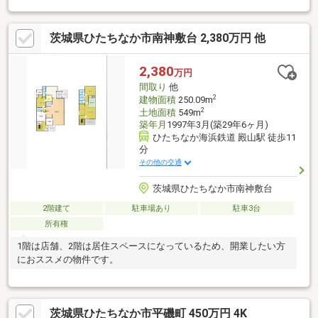
街地が近く日々の暮らしがしやすい環境です◆周辺環境■平磯駅
まで徒歩11分■美乃浜学園小中学校まで徒歩20分■カスミ神敷台店
茨城県ひたちなか市南神敷台 2,380万円 他
まで車で7分◆ご案内海までの近さや南向きの明るさ、周辺の暮
らしやすさは現地でこそ実感いただけます。海のある暮らしのイ
メージもふくらみますので、お気軽に現地見学をお申し付けくだ
2,380
万円
さい。
間取り
他
2
建物面積
250.09m
2
土地面積
549m
築年月
1997年3月(築29年6ヶ月)
ひたちなか海浜鉄道 殿山駅 徒歩11
分
その他の交通
茨城県ひたちなか市南神敷台
2階建て
駐車場あり
駐車3台
所有権
1階は店舗、2階は居住スペースになっているため、開業したい方
におススメの物件です。
茨城県ひたちなか市平磯町 450万円 4K