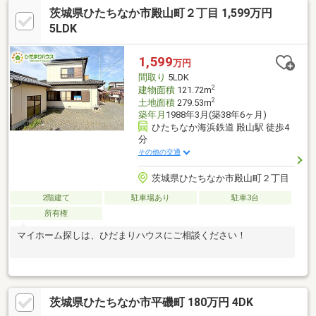
茨城県ひたちなか市殿山町２丁目 1,599万円
5LDK
1,599
万円
間取り
5LDK
2
建物面積
121.72m
2
土地面積
279.53m
築年月
1988年3月(築38年6ヶ月)
ひたちなか海浜鉄道 殿山駅 徒歩4
分
その他の交通
茨城県ひたちなか市殿山町２丁目
2階建て
駐車場あり
駐車3台
所有権
マイホーム探しは、ひだまりハウスにご相談ください！
茨城県ひたちなか市平磯町 180万円 4DK