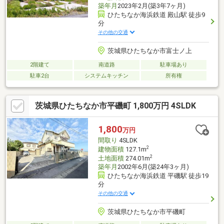
築年月
2023年2月(築3年7ヶ月)
ひたちなか海浜鉄道 殿山駅 徒歩9
分
その他の交通
茨城県ひたちなか市富士ノ上
2階建て
南道路
駐車場あり
駐車2台
システムキッチン
所有権
茨城県ひたちなか市平磯町 1,800万円 4SLDK
1,800
万円
間取り
4SLDK
2
建物面積
127.1m
2
土地面積
274.01m
築年月
2002年6月(築24年3ヶ月)
ひたちなか海浜鉄道 平磯駅 徒歩19
分
その他の交通
茨城県ひたちなか市平磯町