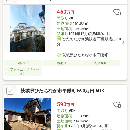
450
万円
間取り
4K
2
建物面積
161.97m
2
土地面積
108.06m
築年月
1971年12月(築54年9ヶ月)
ひたちなか海浜鉄道 平磯駅 徒歩13
分
茨城県ひたちなか市平磯町
2階建て
所有権
即入居可
リフォームリノベーシ
ョン
茨城県ひたちなか市平磯町 590万円 6DK
590
万円
間取り
6DK
2
建物面積
111.37m
2
土地面積
238.08m
築年月
1968年1月(築58年8ヶ月)