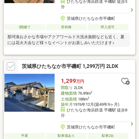
ひたちなか海浜鉄道 平磯駅 徒歩5
分
茨城県ひたちなか市平磯町
2階建て
所有権
即入居可
那珂湊おさかな市場やアクアワールド大洗水族館なども近く、夏
には花火大会など様々なイベントがお楽しみいただけます♪
茨城県ひたちなか市平磯町 1,299万円 2LDK
1,299
万円
間取り
2LDK
2
建物面積
76.89m
2
土地面積
188m
築年月
1976年12月(築49年9ヶ月)
ひたちなか海浜鉄道 平磯駅 徒歩8
分
茨城県ひたちなか市平磯町
平屋
駐車場あり
駐車2台