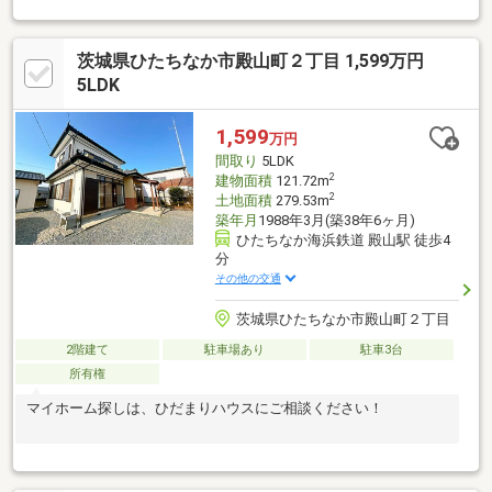
茨城県ひたちなか市殿山町２丁目 1,599万円
5LDK
1,599
万円
間取り
5LDK
2
建物面積
121.72m
2
土地面積
279.53m
築年月
1988年3月(築38年6ヶ月)
ひたちなか海浜鉄道 殿山駅 徒歩4
分
その他の交通
茨城県ひたちなか市殿山町２丁目
2階建て
駐車場あり
駐車3台
所有権
マイホーム探しは、ひだまりハウスにご相談ください！