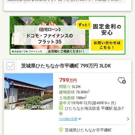
住宅、在宅ワークにも対応。駐車スペースは3台以上確保でき、オ
ール電化・太陽光発電システム搭載で経済的な暮らしを実現しま
す。小屋裏収納や独立ランドリールームを備え、収納力と家事効
率も良好。システムキッチンや浴室乾燥機など設備も充実してい
ます。天井まで伸びる障子やポイントカラークロスが和モダンな
空間を演出。上下水道完備で利便性も高く、広さ・設備・デザイ
ン性を兼ね備えた魅力的な住まいです。
茨城県ひたちなか市平磯町 799万円 3LDK
799
万円
間取り
3LDK
2
建物面積
76.89m
2
土地面積
188m
築年月
1976年12月(築49年9ヶ月)
ひたちなか海浜鉄道 平磯駅 徒歩7
分
その他の交通
茨城県ひたちなか市平磯町