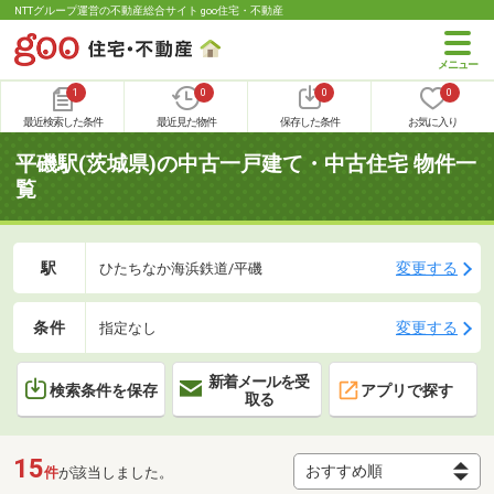
NTTグループ運営の不動産総合サイト goo住宅・不動産
1
0
0
0
最近検索した条件
最近見た物件
保存した条件
お気に入り
平磯駅(茨城県)の中古一戸建て・中古住宅 物件一
覧
駅
変更する
ひたちなか海浜鉄道/平磯
条件
変更する
指定なし
新着メールを受
検索条件を保存
アプリで探す
取る
15
件
が該当しました。