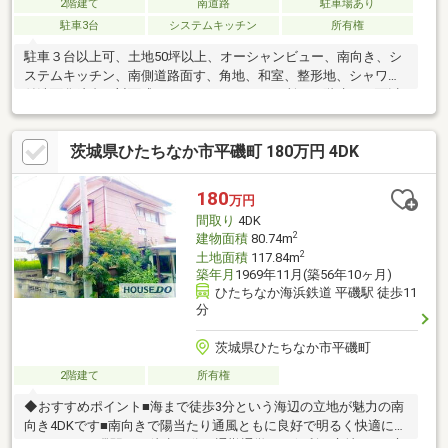
2階建て
南道路
駐車場あり
駐車3台
システムキッチン
所有権
駐車３台以上可、土地50坪以上、オーシャンビュー、南向き、シ
ステムキッチン、南側道路面す、角地、和室、整形地、シャワー
付洗面化粧台、対面式キッチン、トイレ２ヶ所、２階建、２面以
上バルコニー、南面バルコニー、浴室に窓、ＴＶモニタ付インタ
ーホン、通風良好、ウッドデッキ、平坦地、納戸
茨城県ひたちなか市平磯町 180万円 4DK
180
万円
間取り
4DK
2
建物面積
80.74m
2
土地面積
117.84m
築年月
1969年11月(築56年10ヶ月)
ひたちなか海浜鉄道 平磯駅 徒歩11
分
茨城県ひたちなか市平磯町
2階建て
所有権
◆おすすめポイント■海まで徒歩3分という海辺の立地が魅力の南
向き4DKです■南向きで陽当たり通風ともに良好で明るく快適に暮
らせます■平磯駅まで徒歩11分と通勤通学にも便利な立地です■市