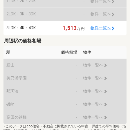
1LDK・2K・2DK
-
物件一覧へ
2LDK・3K・3DK
-
物件一覧へ
1,513
3LDK・4K・4DK
物件一覧へ
万円
周辺駅の価格相場
駅
価格相場
物件
殿山
-
物件一覧へ
美乃浜学園
-
物件一覧へ
那珂湊
-
物件一覧へ
磯崎
-
物件一覧へ
高田の鉄橋
-
物件一覧へ
※このデータはgoo住宅・不動産に掲載されている中古一戸建ての平均価格（管