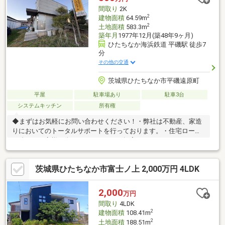
事終わりの夜間やスキマ時間など短時間でもご案内可能♪◆ご自
間取り
2K
宅や最寄り駅などへのご送迎もお任せください！
2
建物面積
64.59m
2
土地面積
583.3m
築年月
1977年12月(築48年9ヶ月)
ひたちなか海浜鉄道 平磯駅 徒歩7
分
その他の交通
茨城県ひたちなか市平磯遠原町
平屋
駐車場あり
駐車3台
システムキッチン
所有権
◆まずはお気軽にお問い合わせください！・弊社は不動産、家造
りにおいてのトータルサポートを行っております。・住宅ローン
に強く、お客様一人ひとりにあったご提案をさせていただきま
す。・スタッフ一同、誠心誠意ご対応させていただきます！◆経
験知識が豊富なスタッフが在籍！迅速な対応を心掛けておりま
茨城県ひたちなか市富士ノ上 2,000万円 4LDK
す。・お問合せを受けてから即日ご対応をさせていただきま
す。・その他物件情報も多数ございます！お気軽にお問い合わせ
ください。
2,000
万円
間取り
4LDK
2
建物面積
108.41m
2
土地面積
188.51m