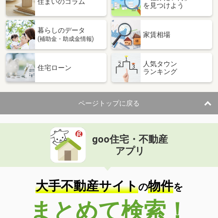
住まいのコラム
を見つけよう
暮らしのデータ
家賃相場
(補助金・助成金情報)
人気タウン
住宅ローン
ランキング
ページトップに戻る
goo住宅・不動産
アプリ
大手不動産サイト
物件
の
を
まとめて検索！