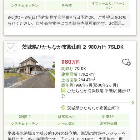
リフォームリノベーシ
システムキッチン
所有権
ョン
8/6(木)～8/9(日)予約制見学会開催※当日予約OK。ご希望日をお知
らせください。自社売主物件につき随時内覧可能です。お電話か
メールでご希望日をお知らせください。【リフォーム内容】●標
準シロアリ防除工事、鍵交換●外構・外装駐車場拡張●水回りシス
テムキッチン交換、ユニットバス交換、トイレ交換、洗面化粧台
茨城県ひたちなか市殿山町２ 980万円 7SLDK
交換●内装クロス張替え、フローリング重張、畳表替え、障子・
襖張替え●その他設備給湯器交換、インターホン設置、火災警報
器設置、照明器具交換、浄化槽設置【おすすめポイント】・本物
980
万円
件は条件により住宅ローン減税が適用されます。
間取り
7SLDK
2
建物面積
179.27m
2
土地面積
264.47m
築年月
1988年7月(築38年2ヶ月)
ひたちなか海浜鉄道 平磯駅 徒歩12
分
茨城県ひたちなか市殿山町２
2階建て
駐車場あり
駐車3台
システムキッチン
オール電化
浴室乾燥機
平磯海水浴場まで徒歩約10分の好立地。海辺の散策やレジャーを
気軽に楽しめる住環境です。広々とした7LDKで、大家族や二世帯