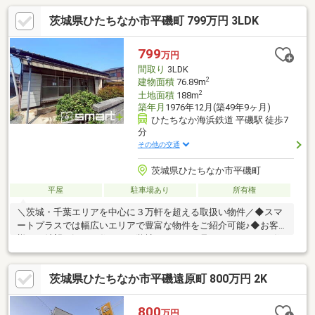
茨城県ひたちなか市平磯町 799万円 3LDK
799
万円
間取り
3LDK
2
建物面積
76.89m
2
土地面積
188m
築年月
1976年12月(築49年9ヶ月)
ひたちなか海浜鉄道 平磯駅 徒歩7
分
その他の交通
茨城県ひたちなか市平磯町
平屋
駐車場あり
所有権
＼茨城・千葉エリアを中心に３万軒を超える取扱い物件／◆スマ
ートプラスでは幅広いエリアで豊富な物件をご紹介可能♪◆お客
様のご希望に沿うお住まいも弊社ならきっと見つかります！＼住
宅ローンならお任せください！最適な金融機関をご紹介いたしま
す♪／◆借入がある・転職したて・過去に金融事故があった・他
茨城県ひたちなか市平磯遠原町 800万円 2K
社様でダメだった・・・◆スマートプラスにぜひ一度ご相談くだ
さい！通過実績多数ございます♪＼お客様のご都合に合わせてご見
学可能！送り迎えもご相談ください♪／◆当日はもちろん、お仕
800
万円