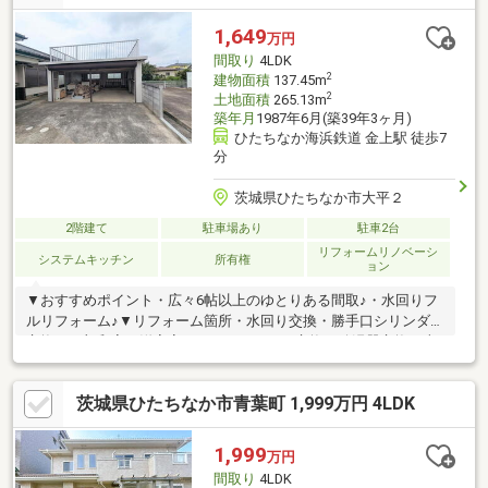
す。・その他物件情報も多数ございます！お気軽にお問い合わせ
ください。
1,649
万円
間取り
4LDK
2
建物面積
137.45m
2
土地面積
265.13m
築年月
1987年6月(築39年3ヶ月)
ひたちなか海浜鉄道 金上駅 徒歩7
分
茨城県ひたちなか市大平２
2階建て
駐車場あり
駐車2台
リフォームリノベーシ
システムキッチン
所有権
ョン
▼おすすめポイント・広々6帖以上のゆとりある間取♪・水回りフ
ルリフォーム♪▼リフォーム箇所・水回り交換・勝手口シリンダー
交換・一部和室→洋室変更・インターホン交換・給湯器交換・火
災報知機設置・クリーニング など▼周辺施設ヨークベニマル大
成店まで徒歩9分 （約700ｍ）ひたちなか海浜鉄道線「金上駅」
茨城県ひたちなか市青葉町 1,999万円 4LDK
まで徒歩7分 （約550ｍ）＼おウチ探しはケイアイエポックメイ
キング（株）にお任せください！／☆幅広いご紹介♪気になる物
件を一括でご紹介させていただきます！☆住宅ローン相談無料対
1,999
万円
応！秘密厳守にて親身にご対応します！☆土日平日夜でもご対応
間取り
4LDK
可能です！