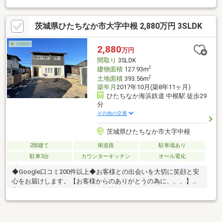
茨城県ひたちなか市大字中根 2,880万円 3SLDK
2,880
万円
間取り
3SLDK
2
建物面積
127.93m
2
土地面積
393.56m
築年月
2017年10月(築8年11ヶ月)
ひたちなか海浜鉄道 中根駅 徒歩29
分
その他の交通
茨城県ひたちなか市大字中根
2階建て
南道路
駐車場あり
駐車3台
カウンターキッチン
オール電化
◆Google口コミ200件以上◆お客様との出会いを大切に笑顔と安
心をお届けします。【お客様からのありがとうの為に、、、】お
家探しは、ひだまりハウスにご相談ください！