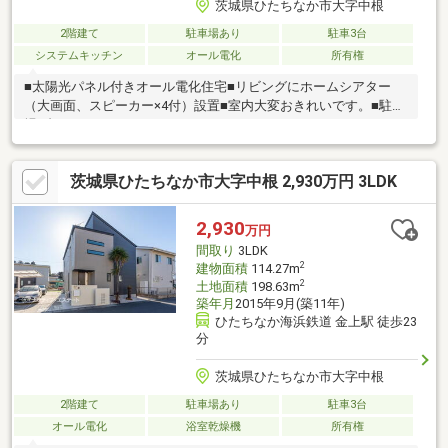
茨城県ひたちなか市大字中根
2階建て
駐車場あり
駐車3台
システムキッチン
オール電化
所有権
■太陽光パネル付きオール電化住宅■リビングにホームシアター
（大画面、スピーカー×4付）設置■室内大変おきれいです。■駐車
場4台可
茨城県ひたちなか市大字中根 2,930万円 3LDK
2,930
万円
間取り
3LDK
2
建物面積
114.27m
2
土地面積
198.63m
築年月
2015年9月(築11年)
ひたちなか海浜鉄道 金上駅 徒歩23
分
茨城県ひたちなか市大字中根
2階建て
駐車場あり
駐車3台
オール電化
浴室乾燥機
所有権