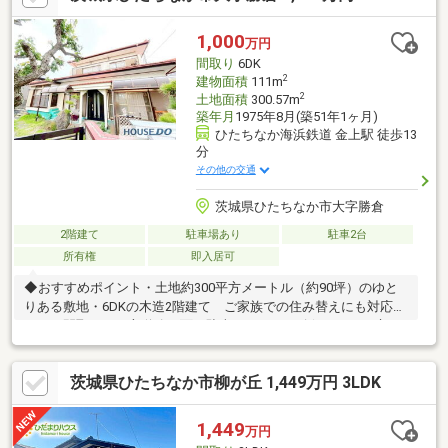
1,000
万円
間取り
6DK
2
建物面積
111m
2
土地面積
300.57m
築年月
1975年8月(築51年1ヶ月)
ひたちなか海浜鉄道 金上駅 徒歩13
分
その他の交通
茨城県ひたちなか市大字勝倉
2階建て
駐車場あり
駐車2台
所有権
即入居可
◆おすすめポイント・土地約300平方メートル（約90坪）のゆと
りある敷地・6DKの木造2階建て ご家族での住み替えにも対応し
やすい間取り・二方道路に面し駐車スペースを確保しやすい立
地・現況は空家のため引渡しは即時対応が可能◆周辺環境第一種
低層住居専用地域に位置する閑静な住宅地です。最寄駅へは徒歩
茨城県ひたちなか市柳が丘 1,449万円 3LDK
13分で通勤通学にも動きやすい環境です。◆ご案内現地のご見学
は随時承っております。お気軽にお問い合わせください。
1,449
万円