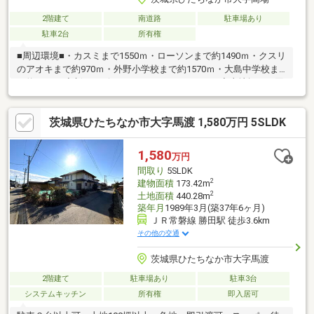
2階建て
南道路
駐車場あり
駐車2台
所有権
■周辺環境■・カスミまで1550ｍ・ローソンまで約1490ｍ・クスリ
のアオキまで約970ｍ・外野小学校まで約1570ｍ・大島中学校ま
で約1890ｍ◆新サービス・マイホームカウンター◆土地探しと同
時に、お客様が気になるハウスメーカーや建築業者様を無料でご
相談いただけます！また当社にて建築担当営業様もご紹介いたし
茨城県ひたちなか市大字馬渡 1,580万円 5SLDK
ます！お気軽にご相談ください♪
1,580
万円
間取り
5SLDK
2
建物面積
173.42m
2
土地面積
440.28m
築年月
1989年3月(築37年6ヶ月)
ＪＲ常磐線 勝田駅 徒歩3.6km
その他の交通
茨城県ひたちなか市大字馬渡
2階建て
駐車場あり
駐車3台
システムキッチン
所有権
即入居可