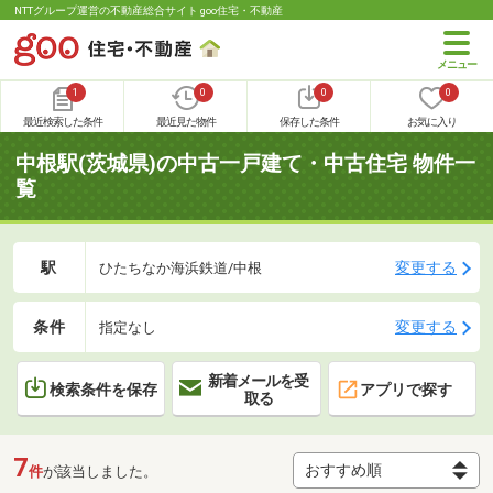
NTTグループ運営の不動産総合サイト goo住宅・不動産
1
0
0
0
最近検索した条件
最近見た物件
保存した条件
お気に入り
中根駅(茨城県)の中古一戸建て・中古住宅 物件一
覧
駅
変更する
ひたちなか海浜鉄道/中根
条件
変更する
指定なし
新着メールを受
検索条件を保存
アプリで探す
取る
7
件
が該当しました。