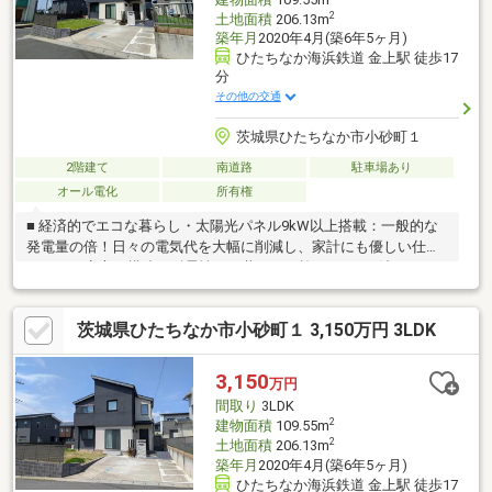
2
土地面積
206.13m
築年月
2020年4月(築6年5ヶ月)
ひたちなか海浜鉄道 金上駅 徒歩17
分
その他の交通
茨城県ひたちなか市小砂町１
2階建て
南道路
駐車場あり
オール電化
所有権
■ 経済的でエコな暮らし・太陽光パネル9kW以上搭載：一般的な
発電量の倍！日々の電気代を大幅に削減し、家計にも優しい仕様
です。 ■ 安心の構造・耐震性・三井ホーム施工（2×6工法）：一
般的な2×4よりも強固な構造で耐震性を確保。 構造計算済みで長
期優良住宅に対応しています。■ 生活利便性の高さ・小学校・中
茨城県ひたちなか市小砂町１ 3,150万円 3LDK
学校、市役所、スーパー、駅など生活施設が充実し、日々の暮ら
しが快適。 ■ 在宅ワークや趣味の時間も充実・小さい書斎スペー
スあり：テレワークや趣味の作業にも最適。 ■ 家族みんなが楽し
3,150
万円
める庭付き・十分な広さの庭付きで、子どもの遊び場やBBQにも
間取り
3LDK
ぴったり。
2
建物面積
109.55m
2
土地面積
206.13m
築年月
2020年4月(築6年5ヶ月)
ひたちなか海浜鉄道 金上駅 徒歩17