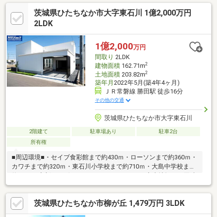
は店舗まで TEL：029-224-3655】
茨城県ひたちなか市大字東石川 1億2,000万円
2LDK
1億2,000
万円
間取り
2LDK
2
建物面積
162.71m
2
土地面積
203.82m
築年月
2022年5月(築4年4ヶ月)
ＪＲ常磐線 勝田駅 徒歩16分
その他の交通
茨城県ひたちなか市大字東石川
2階建て
駐車場あり
駐車2台
所有権
■周辺環境■・セイブ食彩館まで約430ｍ・ローソンまで約360ｍ・
カワチまで約320ｍ・東石川小学校まで約710ｍ・大島中学校まで
約1020ｍ◆新サービス・マイホームカウンター◆土地探しと同時
に、お客様が気になるハウスメーカーや建築業者様を無料でご相
談いただけます！また当社にて建築担当営業様もご紹介いたしま
茨城県ひたちなか市柳が丘 1,479万円 3LDK
す！お気軽にご相談ください♪