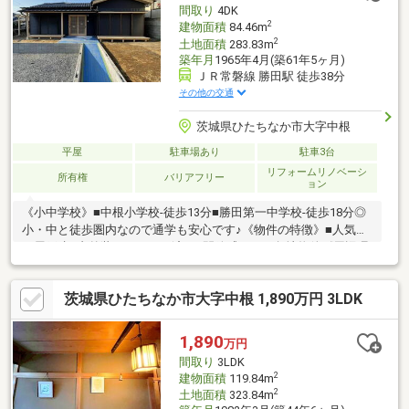
間取り
4DK
までお気軽にお問い合わせ下さい♪
2
建物面積
84.46m
2
土地面積
283.83m
築年月
1965年4月(築61年5ヶ月)
ＪＲ常磐線 勝田駅 徒歩38分
その他の交通
茨城県ひたちなか市大字中根
平屋
駐車場あり
駐車3台
リフォームリノベーシ
所有権
バリアフリー
ョン
《小中学校》■中根小学校-徒歩13分■勝田第一中学校-徒歩18分◎
小・中と徒歩圏内なので通学も安心です♪《物件の特徴》■人気の
平屋戸建■内外装リフォーム済み■開放感のある角地物件《周辺環
境》■セイミヤ-車3分■ウエルシア-車3分■セブンイレブン-車2分■
勝田医院-車5分■ひだまりハウスについてお客様の声450件以上！
茨城県ひたちなか市大字中根 1,890万円 3LDK
たくさんのお客様から感謝のお声をいただいております。安心・
信頼の「ひだまりハウス」に是非お気軽にお問い合わせください
ませ。ひだまりハウス一同、お客様からの「ありがとう」の為に
1,890
万円
誠心誠意ご対応させて頂くことをお約束致します。
間取り
3LDK
2
建物面積
119.84m
2
土地面積
323.84m