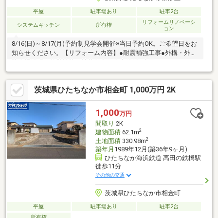
平屋
駐車場あり
駐車2台
リフォームリノベーシ
システムキッチン
所有権
ョン
8/16(日)～8/17(月)予約制見学会開催※当日予約OK。ご希望日をお
知らせください。【リフォーム内容】●耐震補強工事●外構・外装
駐車場拡張、外壁塗装、植栽剪定、庭木伐採●水回りシステムキ
ッチン交換、ユニットバス交換、トイレ交換、洗面化粧台交換●
内装間取変更、室内ドア（一部）交換、床材上張り、シューズボ
茨城県ひたちなか市相金町 1,000万円 2K
ックス交換、クロス張替え、畳表替え、障子・襖張替え●その他
設備給湯器交換、インターホン設置、火災警報器設置、照明器具
交換【おすすめポイント】・雨漏り、構造上主要な部分の欠陥
1,000
万円
や・腐食、給排水管の故障や漏水についてお引渡しより２年間保
間取り
2K
証・シロアリ防除工事施工後
2
建物面積
62.1m
2
土地面積
330.98m
築年月
1989年12月(築36年9ヶ月)
ひたちなか海浜鉄道 高田の鉄橋駅
徒歩11分
その他の交通
茨城県ひたちなか市相金町
平屋
駐車場あり
駐車2台
所有権