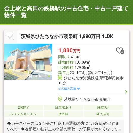
金上駅と高田の鉄橋駅の中古住宅・中古一戸建て
物件一覧
茨城県ひたちなか市湊泉町 1,880万円 4LDK
1,880
万円
間取り
4LDK
2
建物面積
103.09m
2
土地面積
179.06m
築年月
2014年5月(築12年4ヶ月)
ひたちなか海浜鉄道 那珂湊駅 徒歩
10分
その他の交通
茨城県ひたちなか市湊泉町
2階建て
駐車場あり
駐車3台
システムキッチン
所有権
即入居可
◆カースペースは３台分ご用意！車通勤の方にもお勧めのお住ま
いです♪◆各部屋６帖以上の余裕の間取！お子様が大きくなって