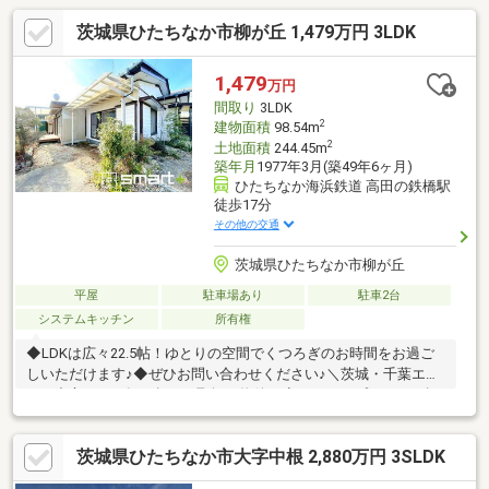
茨城県ひたちなか市柳が丘 1,479万円 3LDK
1,479
万円
間取り
3LDK
2
建物面積
98.54m
2
土地面積
244.45m
築年月
1977年3月(築49年6ヶ月)
ひたちなか海浜鉄道 高田の鉄橋駅
徒歩17分
その他の交通
茨城県ひたちなか市柳が丘
平屋
駐車場あり
駐車2台
システムキッチン
所有権
◆LDKは広々22.5帖！ゆとりの空間でくつろぎのお時間をお過ご
しいただけます♪◆ぜひお問い合わせください♪＼茨城・千葉エリ
アを中心に３万軒を超える取扱い物件／◆スマートプラスでは幅
広いエリアで豊富な物件をご紹介可能♪◆お客様のご希望に沿う
お住まいも弊社ならきっと見つかります！＼住宅ローンならお任
茨城県ひたちなか市大字中根 2,880万円 3SLDK
せください！最適な金融機関をご紹介いたします♪／◆借入があ
る・転職したて・過去に金融事故があった・他社様でダメだっ