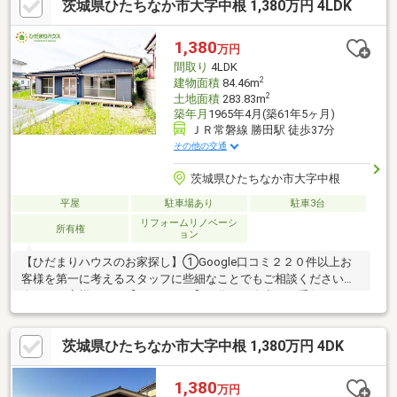
茨城県ひたちなか市大字中根 1,380万円 4LDK
1,380
万円
間取り
4LDK
2
建物面積
84.46m
2
土地面積
283.83m
築年月
1965年4月(築61年5ヶ月)
ＪＲ常磐線 勝田駅 徒歩37分
その他の交通
茨城県ひたちなか市大字中根
平屋
駐車場あり
駐車3台
リフォームリノベーシ
所有権
ョン
【ひだまりハウスのお家探し】①Google口コミ２２０件以上お
客様を第一に考えるスタッフに些細なことでもご相談ください。
全てはお客様からの【ありがとう】の為に、全力でお手伝いさせ
ていただきます。②自己資金0円、勤続１年未満、産休・育休中
等の住宅購入サポート初めてのお家探しを何から始めていいかわ
茨城県ひたちなか市大字中根 1,380万円 4DK
からない・・・そんなお客様の気持ちに寄り添って、心の行き届
いたサービスをお約束致します。③諸費用ローン・おまとめロー
ンのご紹介ローンが不安な方もお任せください。弊社提携金融機
1,380
万円
関をご紹介致します。◆当日ご見学希望の方は【0120-01-9944】