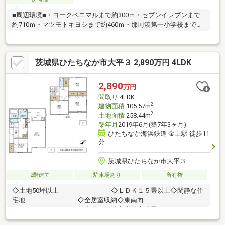
■周辺環境■・ヨークベニマルまで約300ｍ・セブンイレブンまで
約710ｍ・マツモトキヨシまで約460ｍ・那珂湊第一小学校まで約
1350ｍ・那珂湊中学校まで約1740ｍ◆新サービス・マイホームカ
ウンター◆土地探しと同時に、お客様が気になるハウスメーカー
や建築業者様を無料でご相談いただけます！また当社にて建築担
茨城県ひたちなか市大平３ 2,890万円 4LDK
当営業様もご紹介いたします！お気軽にご相談ください♪
2,890
万円
間取り
4LDK
2
建物面積
105.57m
2
土地面積
258.44m
築年月
2019年6月(築7年3ヶ月)
ひたちなか海浜鉄道 金上駅 徒歩11
分
茨城県ひたちなか市大平３
2階建て
駐車場あり
所有権
◇土地50坪以上 ◇ＬＤＫ１５畳以上◇閑静な住
宅地 ◇全居室収納◇東南向
き ◇床下収納◇太陽光発電システ
ム ◇ワドイバルコニー【内見・資料請求や問い合わせ