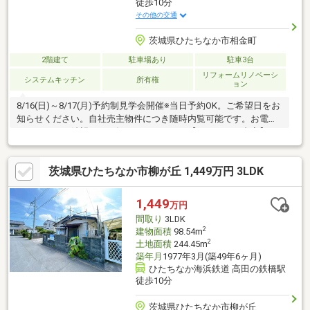
徒歩10分
その他の交通
茨城県ひたちなか市相金町
2階建て
駐車場あり
駐車3台
リフォームリノベーシ
システムキッチン
所有権
ョン
8/16(日)～8/17(月)予約制見学会開催※当日予約OK。ご希望日をお
知らせください。自社売主物件につき随時内覧可能です。お電話
かメールでご希望日をお知らせください。【リフォーム内容】●
外構工事外壁塗装●内装工事 システムキッチン交換、ユニット
バス交換、温水洗浄便座トイレ交換、洗面化粧台交換、フローリ
茨城県ひたちなか市柳が丘 1,449万円 3LDK
ング上張・張替、クッションフロア張、クロス張替え、給湯器交
換、インターホン設置、火災警報器設置、照明LED交換、床下土
間うち【おすすめポイント】・雨漏り、構造上主要な部分の欠陥
1,449
万円
や・腐食、給排水管の故障や漏水についてお引渡しより２年間保
間取り
3LDK
証・シロ
2
建物面積
98.54m
2
土地面積
244.45m
築年月
1977年3月(築49年6ヶ月)
ひたちなか海浜鉄道 高田の鉄橋駅
徒歩10分
茨城県ひたちなか市柳が丘