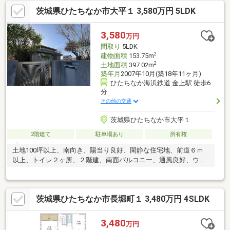
住宅購入サポート初めてのお家探しを何から始めていいかわから
茨城県ひたちなか市大平１ 3,580万円 5LDK
ない・・・そんなお客様の気持ちに寄り添って、心の行き届いた
サービスをお約束致します。③諸費用ローン・おまとめローンの
ご紹介ローンが不安な方もお任せください。弊社提携金融機関を
3,580
万円
ご紹介致します。◆当日ご見学希望の方は【0120-01-9944】まで
間取り
5LDK
お気軽にお問い合わせ下さい♪
2
建物面積
153.75m
2
土地面積
397.02m
築年月
2007年10月(築18年11ヶ月)
ひたちなか海浜鉄道 金上駅 徒歩6
分
その他の交通
茨城県ひたちなか市大平１
2階建て
駐車場あり
所有権
土地100坪以上、南向き、陽当り良好、閑静な住宅地、前道６ｍ
以上、トイレ２ヶ所、２階建、南面バルコニー、通風良好、ウォ
ークインクローゼット
茨城県ひたちなか市長堀町１ 3,480万円 4SLDK
3,480
万円