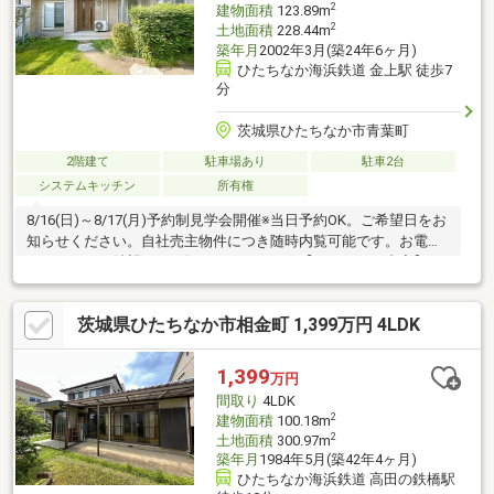
2
建物面積
123.89m
2
土地面積
228.44m
築年月
2002年3月(築24年6ヶ月)
ひたちなか海浜鉄道 金上駅 徒歩7
分
茨城県ひたちなか市青葉町
2階建て
駐車場あり
駐車2台
システムキッチン
所有権
8/16(日)～8/17(月)予約制見学会開催※当日予約OK。ご希望日をお
知らせください。自社売主物件につき随時内覧可能です。お電話
かメールでご希望日をお知らせください。【リフォーム内容】シ
ロアリ工防除工事、鍵交換、設備点検【おすすめポイント】・雨
漏り、構造上主要な部分の欠陥や・腐食、給排水管の故障や漏水
茨城県ひたちなか市相金町 1,399万円 4LDK
についてお引渡しより２年間保証。・シロアリ防除工事施工後5年
間保証。・お客様に合わせたローンの組み方や金融機関をご提
案。住宅ローンが初めての方でもお気軽にご相談ください。
1,399
万円
間取り
4LDK
2
建物面積
100.18m
2
土地面積
300.97m
築年月
1984年5月(築42年4ヶ月)
ひたちなか海浜鉄道 高田の鉄橋駅