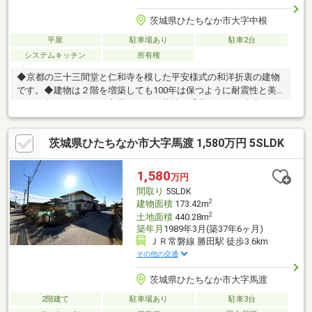
茨城県ひたちなか市大字中根
平屋
駐車場あり
駐車2台
システムキッチン
所有権
◆京都の三十三間堂と仁和寺を模した平安様式の和洋折衷の建物
です。◆建物は２階を増築しても100年は保つように耐震性と美
しさを考えられている家屋です。＼茨城・千葉エリアを中心に３
万軒を超える取扱い物件／◆スマートプラスでは幅広いエリアで
豊富な物件をご紹介可能♪◆お客様のご希望に沿うお住まいも弊
茨城県ひたちなか市大字馬渡 1,580万円 5SLDK
社ならきっと見つかります！＼住宅ローンならお任せください！
最適な金融機関をご紹介いたします♪／◆借入がある・転職した
て・過去に金融事故があった・他社様でダメだった・・・◆スマ
1,580
万円
ートプラスにぜひ一度ご相談ください！通過実績多数ございます♪
間取り
5SLDK
2
建物面積
173.42m
2
土地面積
440.28m
築年月
1989年3月(築37年6ヶ月)
ＪＲ常磐線 勝田駅 徒歩3.6km
その他の交通
茨城県ひたちなか市大字馬渡
2階建て
駐車場あり
駐車3台