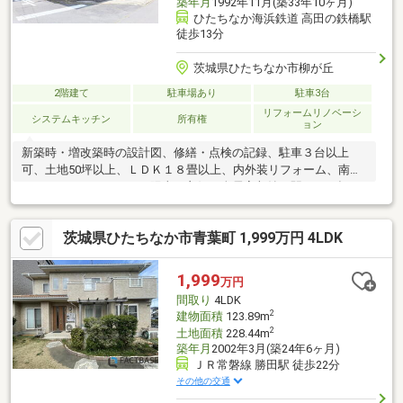
築年月
1992年11月(築33年10ヶ月)
ひたちなか海浜鉄道 高田の鉄橋駅
徒歩13分
茨城県ひたちなか市柳が丘
2階建て
駐車場あり
駐車3台
リフォームリノベーシ
システムキッチン
所有権
ョン
新築時・増改築時の設計図、修繕・点検の記録、駐車３台以上
可、土地50坪以上、ＬＤＫ１８畳以上、内外装リフォーム、南向
き、システムキッチン、陽当り良好、全居室収納、駅まで平坦、
閑静な住宅地、前道６ｍ以上、角地、和室、整形地、庭１０坪以
上、シャワー付洗面化粧台、対面式キッチン、ハイルーフ駐車
茨城県ひたちなか市青葉町 1,999万円 4LDK
場、ワイドバルコニー、トイレ２ヶ所、浴室１坪以上、２階建、
南面バルコニー、温水洗浄便座、南庭、浴室に窓、ＴＶモニタ付
インターホン、通風良好、シャッター車庫、全居室複層ガラスか
1,999
万円
複層サッシ、開発分譲地内、テラス、納戸、周辺交通量少なめ、
間取り
4LDK
ビルトインガレージ
2
建物面積
123.89m
2
土地面積
228.44m
築年月
2002年3月(築24年6ヶ月)
ＪＲ常磐線 勝田駅 徒歩22分
その他の交通