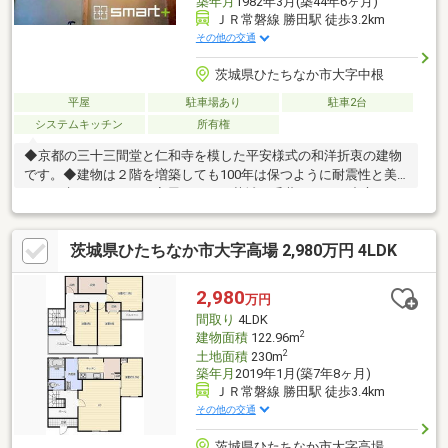
築年月
1982年3月(築44年6ヶ月)
ＪＲ常磐線 勝田駅 徒歩3.2km
その他の交通
茨城県ひたちなか市大字中根
平屋
駐車場あり
駐車2台
システムキッチン
所有権
◆京都の三十三間堂と仁和寺を模した平安様式の和洋折衷の建物
です。◆建物は２階を増築しても100年は保つように耐震性と美
しさを考えられている家屋です。＼茨城・千葉エリアを中心に３
万軒を超える取扱い物件／◆スマートプラスでは幅広いエリアで
豊富な物件をご紹介可能♪◆お客様のご希望に沿うお住まいも弊
茨城県ひたちなか市大字高場 2,980万円 4LDK
社ならきっと見つかります！＼住宅ローンならお任せください！
最適な金融機関をご紹介いたします♪／◆借入がある・転職した
て・過去に金融事故があった・他社様でダメだった・・・◆スマ
2,980
万円
ートプラスにぜひ一度ご相談ください！通過実績多数ございます♪
間取り
4LDK
2
建物面積
122.96m
2
土地面積
230m
築年月
2019年1月(築7年8ヶ月)
ＪＲ常磐線 勝田駅 徒歩3.4km
その他の交通
茨城県ひたちなか市大字高場