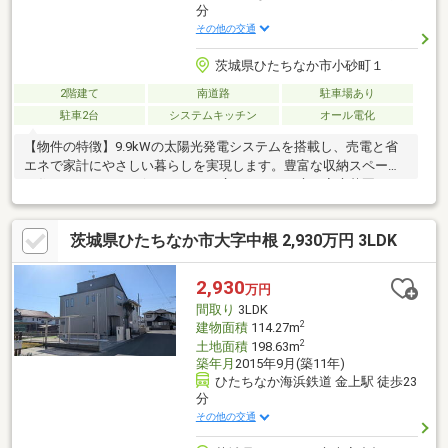
分
その他の交通
茨城県ひたちなか市小砂町１
2階建て
南道路
駐車場あり
駐車2台
システムキッチン
オール電化
【物件の特徴】9.9kWの太陽光発電システムを搭載し、売電と省
エネで家計にやさしい暮らしを実現します。豊富な収納スペース
で住まいをすっきり保ちやすく、広々としたお庭は家庭菜園や
BBQ、お子さまの遊び場など、多彩な使い方が楽しめます。快適
さと経済性を兼ね備えた、魅力あふれる一邸です。【エリアの特
茨城県ひたちなか市大字中根 2,930万円 3LDK
徴】・閑静な住宅街で始める新生活 心安らぐ住まい【周辺環
境】・小学校：徒歩約6分（約440ｍ）・中学校：徒歩約8分（約
600ｍ）・スーパー：徒歩約12分（約850ｍ）・コンビニ：徒歩約
2,930
万円
６分（約400ｍ）ご見学希望や質問点などお気軽にお問合せくだ
間取り
3LDK
さい。お電話でもOK。
2
建物面積
114.27m
2
土地面積
198.63m
築年月
2015年9月(築11年)
ひたちなか海浜鉄道 金上駅 徒歩23
分
その他の交通