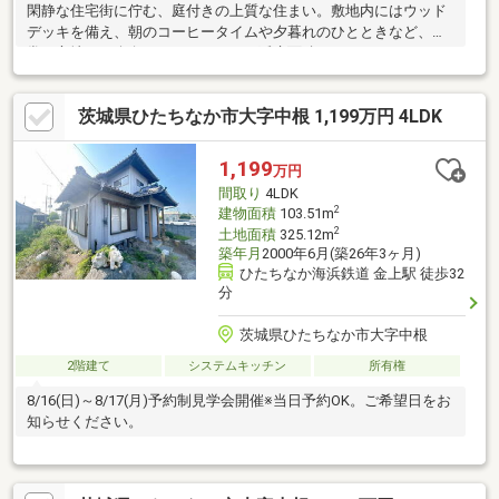
閑静な住宅街に佇む、庭付きの上質な住まい。敷地内にはウッド
デッキを備え、朝のコーヒータイムや夕暮れのひとときなど、日
常に心地よい余白をもたらします。延床面積114.27㎡のゆとりあ
る3LDKは、生活動線に配慮した無駄のない間取りで、家族それぞ
れが快適に過ごせる設計。オール電化・太陽光発電システムを採
茨城県ひたちなか市大字中根 1,199万円 4LDK
用し、環境性能と経済性にも配慮されています。カウンターキッ
チンや豊富な収納も魅力。駐車場は4台分確保され、来客時にも安
心です。
1,199
万円
間取り
4LDK
2
建物面積
103.51m
2
土地面積
325.12m
築年月
2000年6月(築26年3ヶ月)
ひたちなか海浜鉄道 金上駅 徒歩32
分
茨城県ひたちなか市大字中根
2階建て
システムキッチン
所有権
8/16(日)～8/17(月)予約制見学会開催※当日予約OK。ご希望日をお
知らせください。