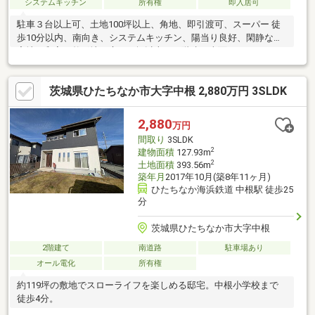
システムキッチン
所有権
即入居可
駐車３台以上可、土地100坪以上、角地、即引渡可、スーパー 徒
歩10分以内、南向き、システムキッチン、陽当り良好、閑静な住
宅地、和室、整形地、庭１０坪以上、２階建、南面バルコニー、
オートバス、南庭、浴室に窓、平坦地、２世帯住宅
茨城県ひたちなか市大字中根 2,880万円 3SLDK
2,880
万円
間取り
3SLDK
2
建物面積
127.93m
2
土地面積
393.56m
築年月
2017年10月(築8年11ヶ月)
ひたちなか海浜鉄道 中根駅 徒歩25
分
茨城県ひたちなか市大字中根
2階建て
南道路
駐車場あり
オール電化
所有権
約119坪の敷地でスローライフを楽しめる邸宅。中根小学校まで
徒歩4分。