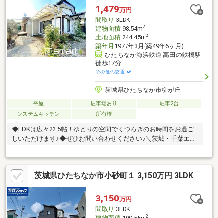
1,479
万円
間取り
3LDK
2
建物面積
98.54m
2
土地面積
244.45m
築年月
1977年3月(築49年6ヶ月)
ひたちなか海浜鉄道 高田の鉄橋駅
徒歩17分
その他の交通
茨城県ひたちなか市柳が丘
平屋
駐車場あり
駐車2台
システムキッチン
所有権
◆LDKは広々22.5帖！ゆとりの空間でくつろぎのお時間をお過ご
しいただけます♪◆ぜひお問い合わせください♪＼茨城・千葉エリ
アを中心に３万軒を超える取扱い物件／◆スマートプラスでは幅
広いエリアで豊富な物件をご紹介可能♪◆お客様のご希望に沿う
お住まいも弊社ならきっと見つかります！＼住宅ローンならお任
茨城県ひたちなか市小砂町１ 3,150万円 3LDK
せください！最適な金融機関をご紹介いたします♪／◆借入があ
る・転職したて・過去に金融事故があった・他社様でダメだっ
た・・・◆スマートプラスにぜひ一度ご相談ください！通過実績
3,150
万円
多数ございます♪＼お客様のご都合に合わせてご見学可能！送り迎
間取り
3LDK
えもご相談ください♪／
2
建物面積
109.55m