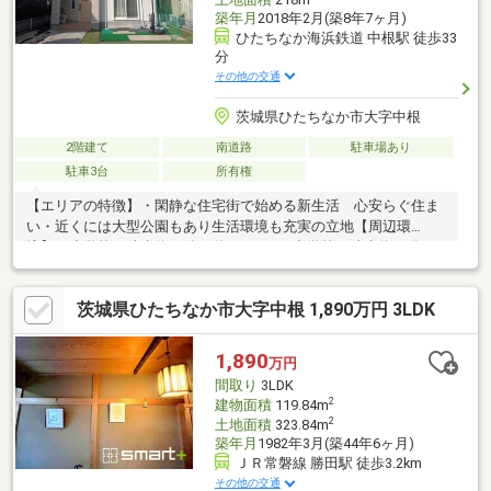
築年月
2018年2月(築8年7ヶ月)
ひたちなか海浜鉄道 中根駅 徒歩33
分
その他の交通
茨城県ひたちなか市大字中根
2階建て
南道路
駐車場あり
駐車3台
所有権
【エリアの特徴】・閑静な住宅街で始める新生活 心安らぐ住ま
い・近くには大型公園もあり生活環境も充実の立地【周辺環
境】・小学校：徒歩約10分（約800ｍ）・中学校：徒歩約28分
（約2000ｍ）・スーパー：車約5分（約2100ｍ）・コンビニ：徒
歩約4分（約260ｍ）ご見学希望の際は日程調整が必要となります
茨城県ひたちなか市大字中根 1,890万円 3LDK
ので、日程に余裕をもってご相談下さい。ご質問点などございま
したらお気軽にお問合せください。お電話でもOK。TEL029-228-
4700お問合せお待ちしております！
1,890
万円
間取り
3LDK
2
建物面積
119.84m
2
土地面積
323.84m
築年月
1982年3月(築44年6ヶ月)
ＪＲ常磐線 勝田駅 徒歩3.2km
その他の交通