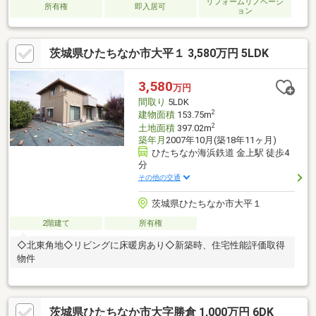
リフォームリノベーシ
所有権
即入居可
ョン
茨城県ひたちなか市大平１ 3,580万円 5LDK
3,580
万円
間取り
5LDK
2
建物面積
153.75m
2
土地面積
397.02m
築年月
2007年10月(築18年11ヶ月)
ひたちなか海浜鉄道 金上駅 徒歩4
分
その他の交通
茨城県ひたちなか市大平１
2階建て
所有権
◇北東角地◇リビングに床暖房あり◇新築時、住宅性能評価取得
物件
茨城県ひたちなか市大字勝倉 1,000万円 6DK