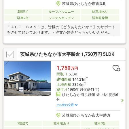
茨城県ひたちなか市青葉町
2階建て
ルーフバルコニー
駐車場あり
駐車2台
システムキッチン
浴室乾燥機
ＦＡＣＴ ＢＡＳＥは、皆様の【どうありたいか？】のサポート
をさせて頂いております。・注文か建売どっちがいいんだろ
う？・賃貸でこのまま住み続けるのって、損するのかな？・住宅
を購入する前に考えておかないといけない事って何だろう？様々
なお悩みを抱えたまま、家づくりをなされている方が沢山いらっ
茨城県ひたちなか市大字勝倉 1,750万円 5LDK
しゃいます。◆ＹｏｕＴｕｂｅでの無料動画で情報提供◆ライフ
プランシュミレーション作成にて将来の資金計画◆金融機関の選
定を複数社比較し、情報を元にアドバイス等々、知識や経験を活
1,750
万円
かしてお客様に合ったオーダーメイドをご提案！笑顔のスタッフ
間取り
5LDK
が家づくりを楽しく、【失敗しない家づくり】をご提供中♪
2
建物面積
144.21m
2
土地面積
235.6m
築年月
1985年9月(築41年)
ひたちなか海浜鉄道 金上駅 徒歩6
分
その他の交通
茨城県ひたちなか市大字勝倉
2階建て
駐車場あり
駐車3台