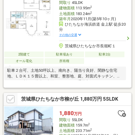
間取り
4SLDK
2
建物面積
113.95m
2
土地面積
183.24m
築年月
2020年11月(築5年10ヶ月)
ひたちなか海浜鉄道 金上駅 徒歩20
分
その他の交通
茨城県ひたちなか市長堀町１
2階建て
駐車場あり
駐車2台
オール電化
所有権
駐車２台可、土地50坪以上、南向き、陽当り良好、閑静な住宅
地、ＬＤＫ１５畳以上、和室、整形地、庭、対面式キッチン、ト
イレ２ヶ所、２階建、南面バルコニー、通風良好、ウォークイン
クローゼット、ＩＨクッキングヒーター、シューズインクロー
ク、平坦地、オール電化
茨城県ひたちなか市柳が丘 1,880万円 5SLDK
1,880
万円
間取り
5SLDK
2
建物面積
159.7m
2
土地面積
233.71m