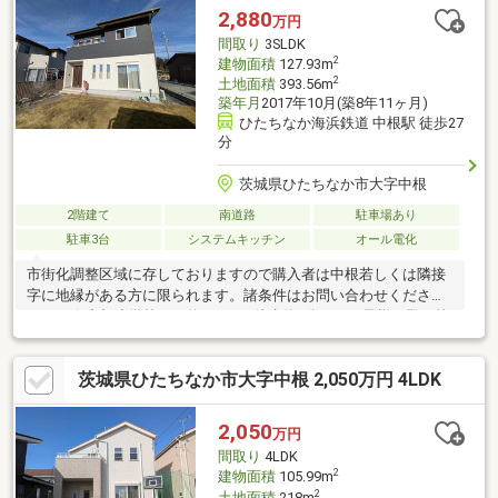
た・・・◆スマートプラスにぜひ一度ご相談ください！通過実績
2,880
万円
多数ございます♪＼お客様のご都合に合わせてご見学可能！送り迎
間取り
3SLDK
えもご相談ください♪／
2
建物面積
127.93m
2
土地面積
393.56m
築年月
2017年10月(築8年11ヶ月)
ひたちなか海浜鉄道 中根駅 徒歩27
分
茨城県ひたちなか市大字中根
2階建て
南道路
駐車場あり
駐車3台
システムキッチン
オール電化
市街化調整区域に存しておりますので購入者は中根若しくは隣接
字に地縁がある方に限られます。諸条件はお問い合わせください
ませ。☆中根小学校まで約270ｍ（徒歩約4分）。お子様の登下校
も安心☆☆広々22.7帖のリビングで、週末は家族団らん。写真以
上の開放感を、実際に内見でご体感ください☆☆敷地面積約119
茨城県ひたちなか市大字中根 2,050万円 4LDK
坪ありますので、駐車場4台以上可☆☆BBQやプール遊びなど、
用途多彩なお庭☆☆4帖の納戸やシューズインクローク、各部屋
クローゼットが付いており、収納豊富☆
2,050
万円
間取り
4LDK
2
建物面積
105.99m
2
土地面積
218m