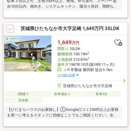
駐車３台以上可、土地100坪以上、角地、即引渡可、スーパー 徒
歩10分以内、南向き、システムキッチン、陽当り良好、閑静な住
宅地、和室、整形地、庭１０坪以上、２階建、南面バルコニー、
オートバス、南庭、浴室に窓、平坦地、２世帯住宅
茨城県ひたちなか市大字足崎 1,649万円 3SLDK
1,649
万円
間取り
3SLDK
2
建物面積
100.19m
2
土地面積
210.87m
築年月
1987年10月(築38年11ヶ月)
ＪＲ常磐線 勝田駅 徒歩5.1km
その他の交通
茨城県ひたちなか市大字足崎
2階建て
駐車場あり
駐車2台
所有権
【ひだまりハウスのお家探し】①Google口コミ250件以上お客様
を第一に考えるスタッフに些細なことでもご相談ください。全て
はお客様からの【ありがとう】の為に、全力でお手伝いさせてい
ただきます。②自己資金0円、勤続１年未満、産休・育休中等の