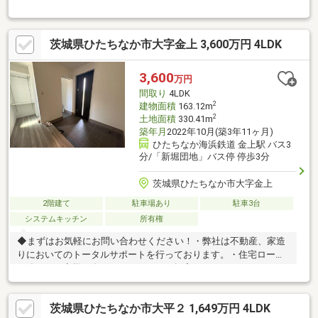
からも安心ですね♪＼茨城・千葉エリアを中心に３万軒を超える取
扱い物件／◆スマートプラスでは幅広いエリアで豊富な物件をご
紹介可能♪◆お客様のご希望に沿うお住まいも弊社ならきっと見
茨城県ひたちなか市大字金上 3,600万円 4LDK
つかります！＼住宅ローンならお任せください！最適な金融機関
をご紹介いたします♪／◆借入がある・転職したて・過去に金融
事故があった・他社様でダメだった・・・◆スマートプラスにぜ
3,600
万円
ひ一度ご相談ください！通過実績多数ございます♪
間取り
4LDK
2
建物面積
163.12m
2
土地面積
330.41m
築年月
2022年10月(築3年11ヶ月)
ひたちなか海浜鉄道 金上駅 バス3
分/「新堀団地」バス停 停歩3分
茨城県ひたちなか市大字金上
2階建て
駐車場あり
駐車3台
システムキッチン
所有権
◆まずはお気軽にお問い合わせください！・弊社は不動産、家造
りにおいてのトータルサポートを行っております。・住宅ローン
に強く、お客様一人ひとりにあったご提案をさせていただきま
す。・スタッフ一同、誠心誠意ご対応させていただきます！◆経
験知識が豊富なスタッフが在籍！迅速な対応を心掛けておりま
茨城県ひたちなか市大平２ 1,649万円 4LDK
す。・お問合せを受けてから即日ご対応をさせていただきま