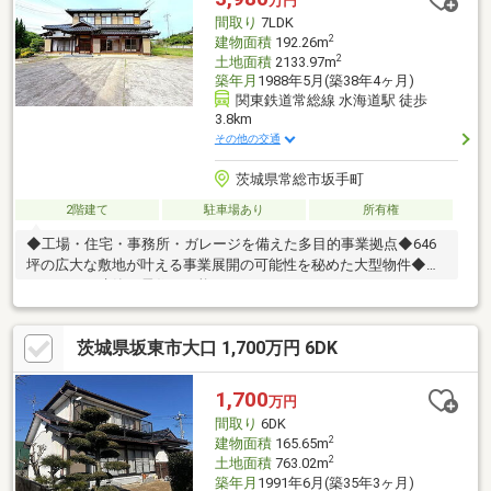
万円
お電話下さい♪
間取り
7LDK
2
建物面積
192.26m
2
土地面積
2133.97m
築年月
1988年5月(築38年4ヶ月)
関東鉄道常総線 水海道駅 徒歩
3.8km
その他の交通
茨城県常総市坂手町
2階建て
駐車場あり
所有権
◆工場・住宅・事務所・ガレージを備えた多目的事業拠点◆646
坪の広大な敷地が叶える事業展開の可能性を秘めた大型物件◆ど
なたでも再建築も居住も可能です
茨城県坂東市大口 1,700万円 6DK
1,700
万円
間取り
6DK
2
建物面積
165.65m
2
土地面積
763.02m
築年月
1991年6月(築35年3ヶ月)