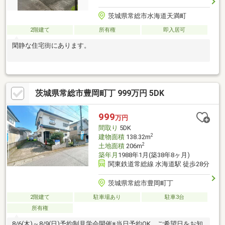
茨城県常総市水海道天満町
2階建て
所有権
即入居可
閑静な住宅街にあります。
茨城県常総市豊岡町丁 999万円 5DK
999
万円
間取り
5DK
2
建物面積
138.32m
2
土地面積
206m
築年月
1988年1月(築38年8ヶ月)
関東鉄道常総線 水海道駅 徒歩28分
茨城県常総市豊岡町丁
2階建て
駐車場あり
駐車3台
所有権
8/6(木)～8/9(日)予約制見学会開催※当日予約OK。ご希望日をお知