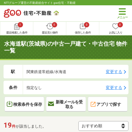
NTTグループ運営の不動産総合サイト goo住宅・不動産
1
0
0
0
最近検索した条件
最近見た物件
保存した条件
お気に入り
水海道駅(茨城県)の中古一戸建て・中古住宅 物件
一覧
駅
変更する
関東鉄道常総線/水海道
条件
変更する
指定なし
新着メールを受
検索条件を保存
アプリで探す
取る
19
件
が該当しました。