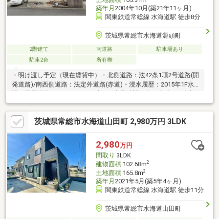
築年月
2004年10月(築21年11ヶ月)
関東鉄道常総線 水海道駅 徒歩8分
茨城県常総市水海道淵頭町
2階建て
南道路
駐車場あり
駐車2台
所有権
・明け渡し予定（現在賃貸中）・北側道路：法42条1項2号道路(開
発道路)/南西側道路：法定外道路(赤道)・浸水履歴：2015年1F水
没→風呂以外フルリフォーム済。・内見希望の際は事前にご相談
ください。
茨城県常総市水海道山田町 2,980万円 3LDK
2,980
万円
間取り
3LDK
2
建物面積
102.68m
2
土地面積
165.8m
築年月
2021年5月(築5年4ヶ月)
関東鉄道常総線 水海道駅 徒歩11分
茨城県常総市水海道山田町