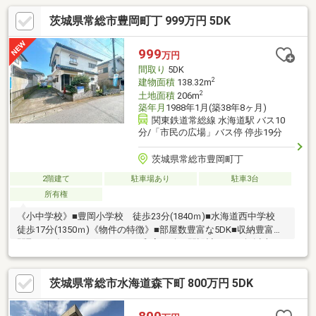
茨城県常総市豊岡町丁 999万円 5DK
999
万円
間取り
5DK
2
建物面積
138.32m
2
土地面積
206m
築年月
1988年1月(築38年8ヶ月)
関東鉄道常総線 水海道駅 バス10
分/「市民の広場」バス停 停歩19分
茨城県常総市豊岡町丁
2階建て
駐車場あり
駐車3台
所有権
《小中学校》■豊岡小学校 徒歩23分(1840ｍ)■水海道西中学校
徒歩17分(1350ｍ)《物件の特徴》■部屋数豊富な5DK■収納豊富な
間取り■ダイニングキッチンと和室が続き間設計■バス1坪以上で
ゆったり《周辺環境》■水海道駅まで徒歩28分■カスミまで徒歩23
分■セブンイレブンまで徒歩23分《ひだまりハウスのお家探し》
茨城県常総市水海道森下町 800万円 5DK
（1）当社提携銀行ご紹介・変動金利0.58％～（最低金利基準）、
団体信用生命保険（全疾病と5つの重大疾病保証付）（2）自己資
金0円、勤続1年未満、産休・育休中、確定申告等の住宅購入サポ