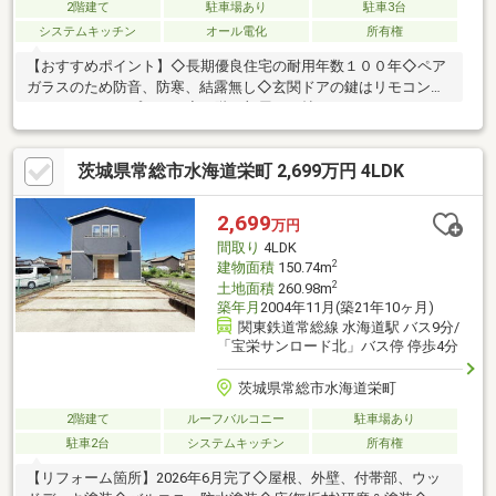
2階建て
駐車場あり
駐車3台
システムキッチン
オール電化
所有権
【おすすめポイント】◇長期優良住宅の耐用年数１００年◇ペア
ガラスのため防音、防寒、結露無し◇玄関ドアの鍵はリモコン、
カード、ディンプルキー◇２階２部屋に３帖のウォークインクロ
ーゼットあり【物件条件】◇公営水道、公営下水、ガス無し◇現
況引渡し、契約不適合免責【住宅ローン相談受付中！！】・住宅
茨城県常総市水海道栄町 2,699万円 4LDK
ローンいくらまで組めるのかな？・車やカードの借入あるけどロ
ーン通る？→過去にローンが通らなかったなど！！◇弊社独自の
方法でローンが他社で通らなかった、通るか不安な方などのお手
2,699
万円
伝いが出来ればと思います！◇お写真ではお伝え出来ない部分も
間取り
4LDK
あるので是非見学して下さい♪
2
建物面積
150.74m
2
土地面積
260.98m
築年月
2004年11月(築21年10ヶ月)
関東鉄道常総線 水海道駅 バス9分/
「宝栄サンロード北」バス停 停歩4分
茨城県常総市水海道栄町
2階建て
ルーフバルコニー
駐車場あり
駐車2台
システムキッチン
所有権
【リフォーム箇所】2026年6月完了◇屋根、外壁、付帯部、ウッ