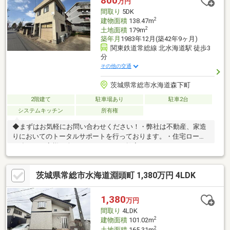
800
万円
ート（3）諸費用ローン・おまとめローンのご紹介
間取り
5DK
2
建物面積
138.47m
2
土地面積
179m
築年月
1983年12月(築42年9ヶ月)
関東鉄道常総線 北水海道駅 徒歩3
分
その他の交通
茨城県常総市水海道森下町
2階建て
駐車場あり
駐車2台
システムキッチン
所有権
◆まずはお気軽にお問い合わせください！・弊社は不動産、家造
りにおいてのトータルサポートを行っております。・住宅ローン
に強く、お客様一人ひとりにあったご提案をさせていただきま
す。・スタッフ一同、誠心誠意ご対応させていただきます！◆経
験知識が豊富なスタッフが在籍！迅速な対応を心掛けておりま
茨城県常総市水海道淵頭町 1,380万円 4LDK
す。・お問合せを受けてから即日ご対応をさせていただきま
す。・その他物件情報も多数ございます！お気軽にお問い合わせ
ください。
1,380
万円
間取り
4LDK
2
建物面積
101.02m
2
土地面積
165.31m