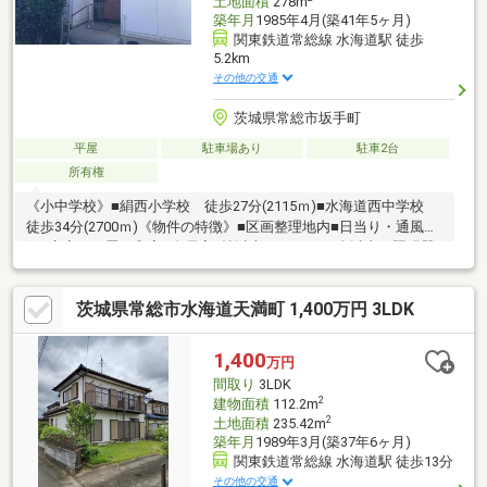
土地面積
278m
築年月
1985年4月(築41年5ヶ月)
関東鉄道常総線 水海道駅 徒歩
5.2km
その他の交通
茨城県常総市坂手町
平屋
駐車場あり
駐車2台
所有権
《小中学校》■絹西小学校 徒歩27分(2115ｍ)■水海道西中学校
徒歩34分(2700ｍ)《物件の特徴》■区画整理地内■日当り・通風良
好■心安らぐ畳の和室■全居室6帖以上■エアコン2台以上・照明器
具付き■カーポート設備《周辺環境》■カスミまで5km■クスリの
豊岡まで3.4km■ローソンまで4.2km《ひだまりハウスのお家探
茨城県常総市水海道天満町 1,400万円 3LDK
し》（1）当社提携銀行ご紹介・変動金利0.448％~（最低金利基
準）、スゴ団信（全疾病保証＋3大疾病50％保証）（2）自己資金
0円、勤続1年未満、産休・育休中、確定申告等の住宅購入サポー
1,400
万円
ト（3）諸費用ローン・おまとめローンのご紹介
間取り
3LDK
2
建物面積
112.2m
2
土地面積
235.42m
築年月
1989年3月(築37年6ヶ月)
関東鉄道常総線 水海道駅 徒歩13分
その他の交通