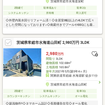
茨城県常総市水海道栄町
2階建て
駐車場あり
駐車2台
システムキッチン
所有権
即入居可
◇外壁内装水回りリフォーム済！◇全居室8帖以上の4LDKで広々
とした空間になっております♪◇南庭付きでプールやBBQにも最適
◎◇瑕疵保証2年付きで買った後も安心です♪◇今から見たいもOK
です◎
茨城県常総市水海道山田町 2,980万円 3LDK
2,980
万円
間取り
3LDK
2
建物面積
102.68m
2
土地面積
165.8m
築年月
2021年5月(築5年4ヶ月)
関東鉄道常総線 水海道駅 徒歩11分
茨城県常総市水海道山田町
2階建て
駐車場あり
駐車3台
カウンターキッチン
システムキッチン
オール電化
◇築浅物件!!◇タマホーム設計◇長期優良住宅◇オール電化