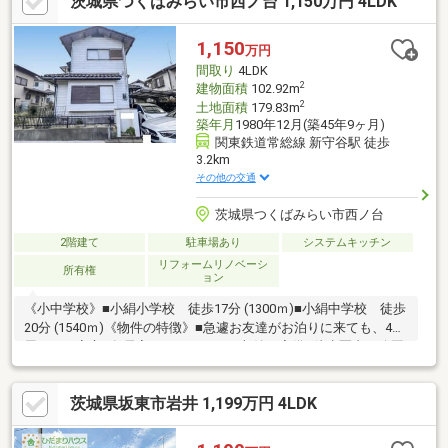
茨城県つくばみらい市西ノ台 1,150万円 4LDK
1,150
万円
間取り
4LDK
2
建物面積
102.92m
2
土地面積
179.83m
築年月
1980年12月(築45年9ヶ月)
関東鉄道常総線 新守谷駅 徒歩
3.2km
その他の交通
茨城県つくばみらい市西ノ台
2階建て
駐車場あり
システムキッチン
リフォームリノベーシ
所有権
ョン
《小中学校》■小絹小学校 徒歩17分 (1300ｍ)■小絹中学校 徒歩
20分 (1540ｍ)《物件の特徴》■急遽お友達がお泊りに来ても、4部
屋あれば安心■各居室にはしっかりと収納を完備■徒歩圏内に公園
があります《周辺環境》■ローソンまで徒歩9分■おっ母さん食品
館まで徒歩22分■DCMまで車6分《ひだまりハウスのお家探し》
茨城県坂東市岩井 1,199万円 4LDK
（1）当社提携銀行ご紹介・変動金利0.59％～（最低金利基準）、
団体信用生命保険（全疾病と5つの重大疾病保証付）（2）自己資
金0円、勤続1年未満、産休・育休中、確定申告等の住宅購入サポ