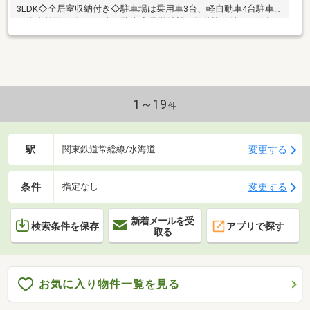
3LDK◇全居室収納付き◇駐車場は乗用車3台、軽自動車4台駐車
可能◇前面道路6ｍで楽々駐車◇見学希望や物件詳細等はお気軽
にお問い合わせください♪
1～19
件
駅
変更する
関東鉄道常総線/水海道
条件
変更する
指定なし
新着メールを受
検索条件を保存
アプリで探す
取る
お気に入り物件一覧を見る