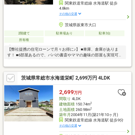
関東鉄道常総線 水海道駅 徒歩
4.8km
その他の交通
茨城県坂東市大口
2階建て
駐車場あり
駐車3台
所有権
【弊社提携の住宅ローンで月々お得に♪】 ■車庫、倉庫がありま
す！ ■6部屋あるので、パパの書斎やママの趣味の部屋も実現可
能！ ■サンルーム完備！
茨城県常総市水海道栄町 2,699万円 4LDK
2,699
万円
間取り
4LDK
2
建物面積
150.74m
2
土地面積
260.98m
築年月
2004年11月(築21年10ヶ月)
関東鉄道常総線 水海道駅 徒歩9分
その他の交通