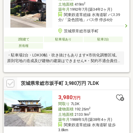
2
土地面積
419m
築年月
1992年7月(築34年2ヶ月)
関東鉄道常総線 水海道駅 バス39
分/「染色団地」バス停 停歩6分
茨城県常総市坂手町
2階建て
駐車場あり
駐車2台
所有権
・駐車場2台・LDK30帖・吹き抜けもあります※市街化調整区域。
原則宅地の造成及び建物の建築はできません※・契約不適合責任
免責、現況渡し、増築未登記部分約16ｍ2あり（1階部分）・バス
便について：1週間に2日「水曜・土曜」、水街道駅行きは2本の
みの運航となっております。「19染色団地」発7：56～「34水街
茨城県常総市坂手町 3,980万円 7LDK
道駅」8：35 乗車時間39分「19染色団地」発14：31～「34水街
道駅」15：10 乗車時間39分バス停から対象不動産まで停歩6分
3,980
万円
間取り
7LDK
2
建物面積
192.26m
2
土地面積
2133.9m
築年月
1988年5月(築38年4ヶ月)
関東鉄道常総線 水海道駅 徒歩
3.8km