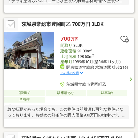
ドデッキ塗装◇バルコニー防水塗装◇床(無垢材)研磨＆塗装◇ユ
ニットバス新設◇洗面床張替(クッションフロア)◇洗面台新設◇
トイレ２箇所便器交換◇和室２部屋畳表替◇キッチン蛇口交換
【物件情報】◇上水道、本下水、プロパンガス◇駐車場並列２台
茨城県常総市豊岡町乙 700万円 3LDK
駐車【住宅ローン相談随時受付中】◇いくらまで借りられる？◇
車のローン、カードローンがあるけど大丈夫？◇転職したばか
り、正社員じゃないけど大丈夫？◇事前審査からお引渡しまで全
700
万円
力でサポートします。◇写真だけでは伝えきれないため、実際の
間取り
3LDK
物件をぜひご覧ください。
2
建物面積
91.08m
2
土地面積
198.63m
築年月
1989年10月(築36年11ヶ月)
関東鉄道常総線 水海道駅 徒歩21分
その他の交通
茨城県常総市豊岡町乙
2階建て
駐車場あり
駐車3台
所有権
急な転勤があった場合でも、この物件は即引渡し可能な物件とな
っております。お勧めの好条件の購入価格900万円の物件です。
中古の戸建て物件のご紹介です。2駅利用できる場所にあるので利
便性が高いです。うれしいクロゼット2ヶ所つきなので、収納面で
も安心です。建物面積91.08㎡の物件で広々してます。