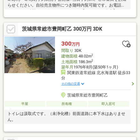
らせください。自社売主物件につき随時内覧可能です。お電話か
メールでご希望日をお知らせください。【リフォーム内容】シロ
アリ工防除工事、ハウスクリーニング【おすすめポイント】・本
物件は条件により住宅ローン減税が適用されます。・シロアリ防
茨城県常総市豊岡町乙 300万円 3DK
除工事施工後5年間保証。・お客様に合わせたローンの組み方や金
融機関をご提案。住宅ローンが初めての方でもお気軽にご相談く
ださい。【周辺施設】・常総市立豊岡小学校まで約1900ｍ（徒歩
300
万円
約24分）・常総市立水海道西中学校まで約1400ｍ（徒歩約18分
間取り
3DK
2
建物面積
48.02m
2
土地面積
186.3m
築年月
1976年8月(築50年1ヶ月)
関東鉄道常総線 北水海道駅 徒歩33
分
その他の交通
茨城県常総市豊岡町乙
平屋
所有権
即入居可
トイレは汲取式です。（未浄化槽）前面道路に本下水はありませ
ん。