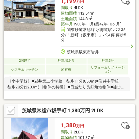
1,199
万円
ート（3）諸費用ローン・おまとめローンのご紹介
間取り
4LDK
2
建物面積
112.54m
2
土地面積
144.8m
築年月
1983年11月(築42年10ヶ月)
関東鉄道常総線 水海道駅 バス35
分/「新町（坂東市）」バス停 停歩5
分
茨城県坂東市岩井
2階建て
駐車場あり
駐車3台
リフォームリノベーシ
システムキッチン
所有権
ョン
《小中学校》■岩井第二小学校 徒歩11分(850ｍ)■岩井中学校
徒歩28分(2200ｍ)《物件の特徴》■日当たり良好角地物件■徒歩圏
内買い物施設多数あり■インナーガレージ完備■全居室6帖以上ゆ
とりある4LDK《周辺環境》■とりせんまで徒歩11分■セブンイレ
ブンまで徒歩8分■クスリのアオキまで徒歩7分《ひだまりハウス
茨城県常総市坂手町 1,380万円 2LDK
のお家探し》（1）当社提携銀行ご紹介・変動金利0.58％～（最低
金利基準）、団体信用生命保険（全疾病と5つの重大疾病保証付）
（2）自己資金0円、勤続1年未満、産休・育休中、確定申告等の
1,380
万円
住宅購入サポート（3）諸費用ローン・おまとめローンのご紹介
間取り
2LDK
2
建物面積
101.37m