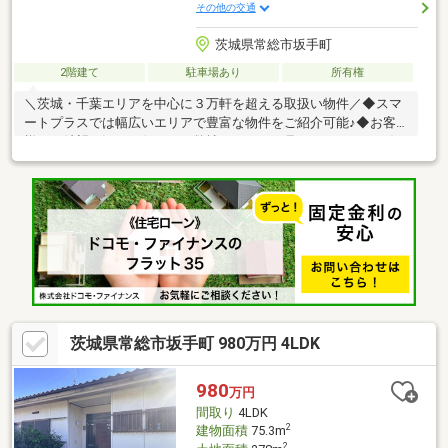
その他の交通
茨城県常総市坂手町
2階建て
駐車場あり
所有権
＼茨城・千葉エリアを中心に３万軒を超える取扱い物件／◆スマ
ートプラスでは幅広いエリアで豊富な物件をご紹介可能♪◆お客
様のご希望に沿うお住まいも弊社ならきっと見つかります！＼住
宅ローンならお任せください！最適な金融機関をご紹介いたしま
す♪／◆借入がある・転職したて・過去に金融事故があった・他
社様でダメだった・・・◆スマートプラスにぜひ一度ご相談くだ
さい！通過実績多数ございます♪＼お客様のご都合に合わせてご見
学可能！送り迎えもご相談ください♪／◆当日はもちろん、お仕
事終わりの夜間やスキマ時間など短時間でもご案内可能♪◆ご自
宅や最寄り駅などへのご送迎もお任せください！
茨城県常総市坂手町 980万円 4LDK
980
万円
間取り
4LDK
2
建物面積
75.3m
2