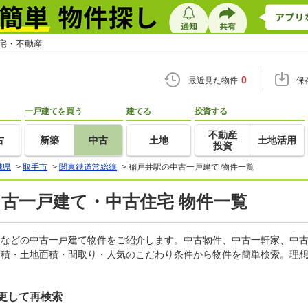
住宅・不動産
0
最近見た物件
保
一戸建てを買う
建てる
投資する
不動産
古
新築
中古
土地
土地活用
投資
城県
>
取手市
>
関東鉄道常総線
>
稲戸井駅の中古一戸建て 物件一覧
中古一戸建て・中古住宅 物件一覧
軒家などの中古一戸建て物件をご紹介します。中古物件、中古一軒家、中
面積・土地面積・間取り・人気のこだわり条件から物件を簡単検索。理想
更して再検索