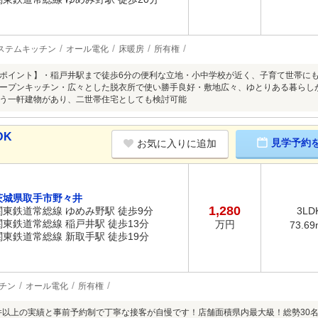
ステムキッチン
オール電化
床暖房
所有権
ポイント】・稲戸井駅まで徒歩6分の便利な立地・小中学校が近く、子育て世帯に
ープンキッチン・広々とした脱衣所で使い勝手良好・敷地広々、ゆとりある暮らし
う一軒建物があり、二世帯住宅としても検討可能
DK
見学予約
お気に入りに追加
茨城県取手市野々井
1,280
関東鉄道常総線 ゆめみ野駅 徒歩9分
3LD
関東鉄道常総線 稲戸井駅 徒歩13分
万円
73.69
関東鉄道常総線 新取手駅 徒歩19分
チン
オール電化
所有権
0件以上の実績と事前予約制で丁寧な接客が自慢です！店舗面積県内最大級！総勢30