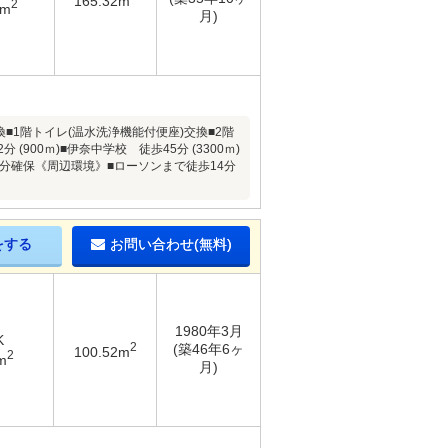
165.32m
2
4m
月)
■1階トイレ(温水洗浄機能付便座)交換■2階
00ｍ)■伊奈中学校 徒歩45分 (3300ｍ)
分確保《周辺環境》■ローソンまで徒歩14分
をする
お問い合わせ(無料)
1980年3月
K
2
(築46年6ヶ
100.52m
2
m
月)