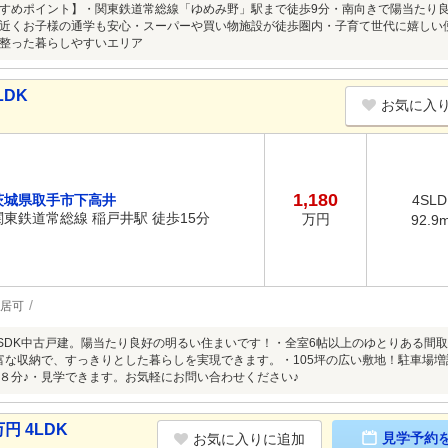
すめポイント】・関東鉄道常総線「ゆめみ野」駅まで徒歩9分・南向きで陽当たり
近くお子様の通学も安心・スーパーや買い物施設が徒歩圏内・子育て世代に嬉しい
整った暮らしやすいエリア
LDK
お気に入
1,180
茨城県取手市下高井
4SLD
関東鉄道常総線 稲戸井駅 徒歩15分
万円
92.9
居可
4SDK中古戸建。陽当たり良好の明るい住まいです！・全室6帖以上のゆとりある間
富な収納で、すっきりとした暮らしを実現できます。・105坪の広い敷地！駐車場
８分♪・見学できます。お気軽にお問い合わせください♪
円 4LDK
見学予約
お気に入りに追加