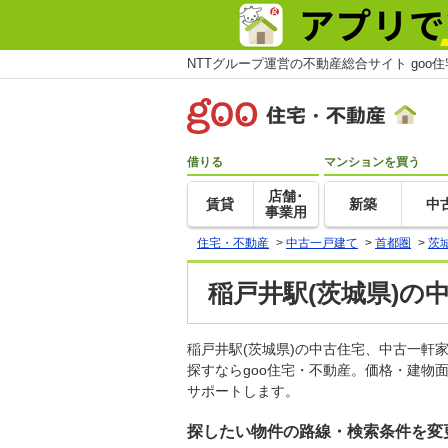
NTTグループ運営の不動産総合サイト goo
借りる
マンションを買う
店舗･
賃貸
新築
中
事業用
住宅・不動産
>
中古一戸建て
>
首都圏
>
茨
稲戸井駅(茨城県)の
稲戸井駅(茨城県)の中古住宅、中古一
探すならgoo住宅・不動産。価格・建物
サポートします。
探したい物件の路線・検索条件を変