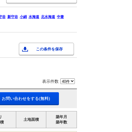
守谷
新守谷
小絹
水海道
北水海道
中妻
この条件を保存
表示件数
・お問い合わせをする(無料)
り
築年月
土地面積
積
築年数