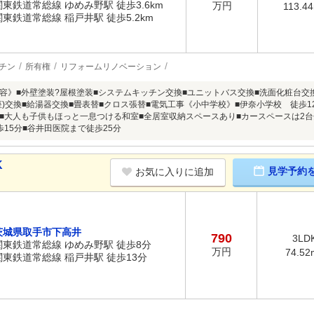
関東鉄道常総線 ゆめみ野駅 徒歩3.6km
万円
113.4
関東鉄道常総線 稲戸井駅 徒歩5.2km
チン
所有権
リフォームリノベーション
容》■外壁塗装?屋根塗装■システムキッチン交換■ユニットバス交換■洗面化粧台交換
)交換■給湯器交換■畳表替■クロス張替■電気工事《小中学校》■伊奈小学校 徒歩12分 (9
■大人も子供もほっと一息つける和室■全居室収納スペースあり■カースペースは2台
歩15分■谷井田医院まで徒歩25分
K
見学予約
お気に入りに追加
茨城県取手市下高井
790
3LD
関東鉄道常総線 ゆめみ野駅 徒歩8分
万円
74.52
関東鉄道常総線 稲戸井駅 徒歩13分