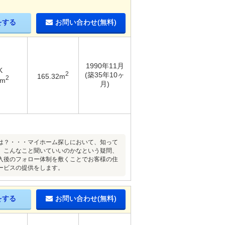
をする
お問い合わせ(無料)
1990年11月
K
2
(築35年10ヶ
165.32m
2
4m
月)
は？・・・マイホーム探しにおいて、知って
。こんなこと聞いていいのかなという疑問、
入後のフォロー体制を敷くことでお客様の住
ービスの提供をします。
をする
お問い合わせ(無料)