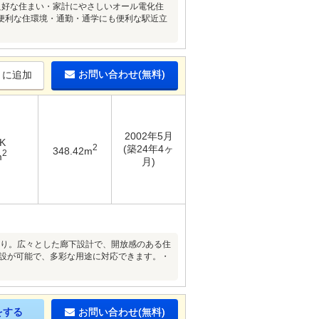
良好な住まい・家計にやさしいオール電化住
便利な住環境・通勤・通学にも便利な駅近立
お問い合わせ(無料)
りに追加
2002年5月
K
2
(築24年4ヶ
348.42m
2
m
月)
取り。広々とした廊下設計で、開放感のある住
増設が可能で、多彩な用途に対応できます。・
をする
お問い合わせ(無料)