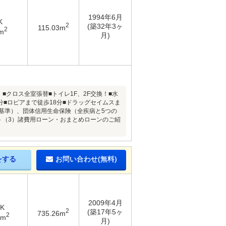
1994年6月
K
2
(築32年3ヶ
115.03m
2
m
月)
内》■クロス全室張替■トイレ1F、2F交換！■水
分■ロピアまで徒歩18分■ドラッグセイムスま
利基準）、団体信用生命保険（全疾病と5つの
ト（3）諸費用ローン・おまとめローンのご紹
をする
お問い合わせ(無料)
2009年4月
DK
2
(築17年5ヶ
735.26m
2
7m
月)