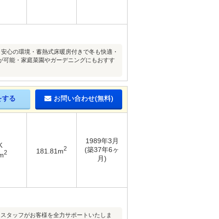
も安心の環境・蓄熱式床暖房付きで冬も快適・
が可能・家庭菜園やガーデニングにもおすす
をする
お問い合わせ(無料)
1989年3月
K
2
(築37年6ヶ
181.81m
2
m
月)
名スタッフがお客様を全力サポートいたしま