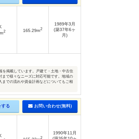
1989年3月
K
2
(築37年6ヶ
165.29m
2
8m
月)
情報を掲載しています。戸建て・土地・中古住
討まで様々なニーズに対応可能です。地域の
入までの流れや資金計画などについてもご相
をする
お問い合わせ(無料)
1990年11月
K
2
(築35年10ヶ