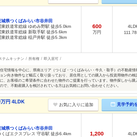
茨城県つくばみらい市谷井田
600
関東鉄道常総線 ゆめみ野駅 徒歩5.0km
4LD
関東鉄道常総線 新取手駅 徒歩5.6km
万円
111.7
関東鉄道常総線 稲戸井駅 徒歩5.3km
ステムキッチン
所有権
即入居可
】中古住宅情報を中心に、県南エリア（つくば・つくばみらい・牛久・取手）の不動産
ョン向き物件など幅広く取り扱っており、居住用としての購入から投資用物件の検
に、お客様のご希望条件に合わせた物件のご提案を行っています。物件探しから購
ので、不動産購入を検討されている方はお気軽にお問い合わせください。
万円 4LDK
見学予約
お気に入りに追加
茨城県つくばみらい市谷井田
1,200
つくばエクスプレス 守谷駅 徒歩6.4km
4LD