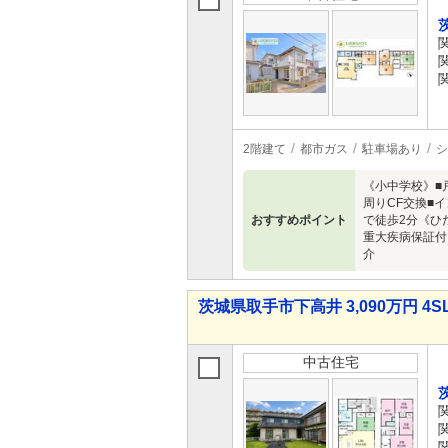
2階建て
都市ガス
駐車場あり
シ
《小中学校》■戸
周りCF交換■
おすすめポイント
で徒歩2分《ひ
重大疾病保証付
介
茨城県取手市下高井 3,090万円 4S
中古住宅