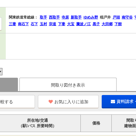
関東鉄道常総線：
取手
西取手
寺原
新取手
ゆめみ野
稲戸井
戸頭
南守谷
三妻
南石下
石下
玉村
宗道
下妻
大宝
騰波ノ江
黒子
大田郷
下館
間取り図付き表示
お気に入りに追加
資料請求
所在地/交通
間取
価格
（駅/バス 所要時間）
建物面