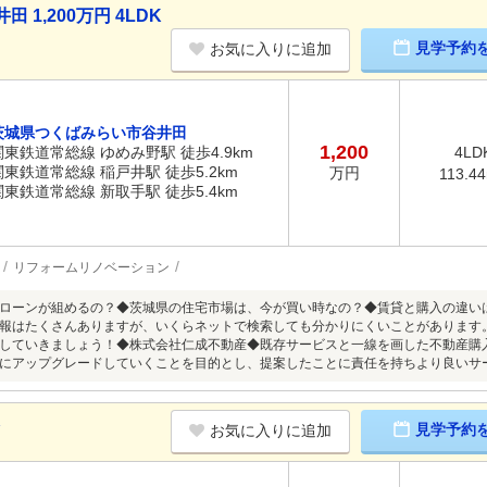
1,200万円 4LDK
見学予約
お気に入りに追加
茨城県つくばみらい市谷井田
1,200
関東鉄道常総線 ゆめみ野駅 徒歩4.9km
4LD
関東鉄道常総線 稲戸井駅 徒歩5.2km
万円
113.4
関東鉄道常総線 新取手駅 徒歩5.4km
リフォームリノベーション
ローンが組めるの？◆茨城県の住宅市場は、今が買い時なの？◆賃貸と購入の違い
報はたくさんありますが、いくらネットで検索しても分かりにくいことがあります
していきましょう！◆株式会社仁成不動産◆既存サービスと一線を画した不動産購
にアップグレードしていくことを目的とし、提案したことに責任を持ちより良いサ
K
見学予約
お気に入りに追加