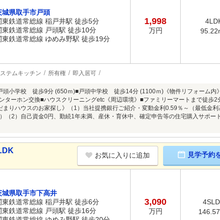
茨城県取手市戸頭
1,998
関東鉄道常総線 稲戸井駅 徒歩5分
4LD
関東鉄道常総線 戸頭駅 徒歩10分
万円
95.22
関東鉄道常総線 ゆめみ野駅 徒歩19分
ステムキッチン
所有権
即入居可
頭小学校 徒歩9分 (650ｍ)■戸頭中学校 徒歩14分 (1100ｍ)《物件リフォーム
インターホン交換■ハウスクリーニングetc《周辺環境》■ファミリーマートまで徒歩2
だまりハウスのお家探し》（1）当社提携銀行ご紹介・変動金利0.59％～（最低金
）（2）自己資金0円、勤続1年未満、産休・育休中、確定申告等の住宅購入サポー
LDK
見学予約
お気に入りに追加
茨城県取手市下高井
3,090
関東鉄道常総線 稲戸井駅 徒歩6分
4SL
関東鉄道常総線 戸頭駅 徒歩16分
万円
146.5
関東鉄道常総線 ゆめみ野駅 徒歩20分