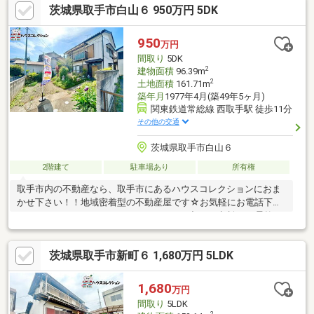
茨城県取手市白山６ 950万円 5DK
950
万円
間取り
5DK
2
建物面積
96.39m
2
土地面積
161.71m
築年月
1977年4月(築49年5ヶ月)
関東鉄道常総線 西取手駅 徒歩11分
その他の交通
茨城県取手市白山６
2階建て
駐車場あり
所有権
取手市内の不動産なら、取手市にあるハウスコレクションにおま
かせ下さい！！地域密着型の不動産屋です☆お気軽にお電話下さ
い♪フリーコール０１２０-２８-１０７３下記のご相談にも柔軟に
対応できます。(1)住宅ローンが他社では断られた。（年齢、年
収、勤続年数などが理由で）(2)借入れ金額が足らないけど、購入
茨城県取手市新町６ 1,680万円 5LDK
はあきらめられない。(3)車のローンやカードローンがあり、難し
いと言われた。↑のような、状況でも当社独自のノウハウで住宅ロ
ーンを通すことが可能です。あきらめる前に、ぜひ一度当社まで
1,680
万円
ご相談ください。
間取り
5LDK
2