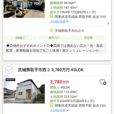
2
建物面積
98.56m
2
土地面積
187.43m
築年月
1963年7月(築63年2ヶ月)
関東鉄道常総線 西取手駅 徒歩12分
その他の交通
茨城県取手市白山６
2階建て
都市ガス
所有権
◆◇物件おすすめポイント◇◆図面では掴めない広さ・光・家具
配置・家事動線を現地で丸ごと体感！家計シミュレーションやロ
ーン相談もその場でOK。～内見可能物件◎現況有姿でのお渡しと
なります～◆住みやすい6SDK☆彡敷地面積広々56坪以上↑↑◇お
料理に集中できる壁付キッチン採用(*^^*)◆和室は5部屋ございま
茨城県取手市西２ 3,780万円 4SLDK
す！子供部屋にもぴったり☆客間・寝室・趣味部屋など、ライフ
スタイルに合わせて活用可能◎◇アウトドア用品や大きな荷物も
収納可能♪倉庫5帖♪◆引っ越してすぐに使える◎エアコン5台つ
3,780
万円
き！〇● 頭金０円、諸費用込み全額ローン可能 ●〇* 詳細は弊社ス
間取り
4SLDK
タッフまでお問い合わせ下さい
2
建物面積
115.09m
2
土地面積
223.32m
築年月
2020年3月(築6年6ヶ月)
関東鉄道常総線 西取手駅 徒歩15分
その他の交通