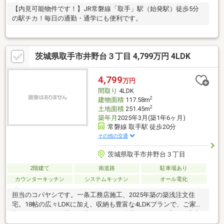
【内見可能物件です！】JR常磐線「取手」駅（始発駅）徒歩5分
の駅チカ！毎日の通勤・通学にも便利です。
茨城県取手市井野台３丁目 4,799万円 4LDK
4,799
万円
間取り
4LDK
2
建物面積
117.58m
2
土地面積
251.45m
築年月
2025年3月(築1年6ヶ月)
常磐線 取手駅 徒歩20分
その他の交通
茨城県取手市井野台３丁目
2階建て
南道路
駐車場あり
カウンターキッチン
システムキッチン
オール電化
担当のコバヤシです。一条工務店施工、2025年築の築浅注文住
宅。18帖の広々LDKに加え、収納も豊富な4LDKプランで、ご家族
皆さまがゆとりを持って暮らせます。築浅ならではの美しい室内
を是非現地で！