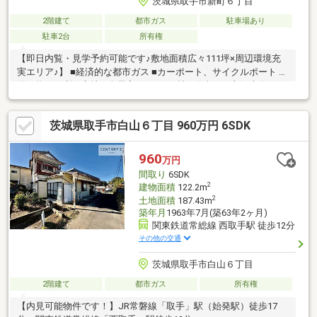
茨城県取手市新町６丁目
2階建て
都市ガス
駐車場あり
駐車2台
所有権
【即日内覧・見学予約可能です♪敷地面積広々111坪×周辺環境充
実エリア♪】 ■経済的な都市ガス ■カーポート、サイクルポート ■
買い物に便利な立地 ■全居室ゆったり8帖 ■陽当たり良好南向きの
庭付き
茨城県取手市白山６丁目 960万円 6SDK
960
万円
間取り
6SDK
2
建物面積
122.2m
2
土地面積
187.43m
築年月
1963年7月(築63年2ヶ月)
関東鉄道常総線 西取手駅 徒歩12分
その他の交通
茨城県取手市白山６丁目
2階建て
都市ガス
所有権
【内見可能物件です！】JR常磐線「取手」駅（始発駅）徒歩17