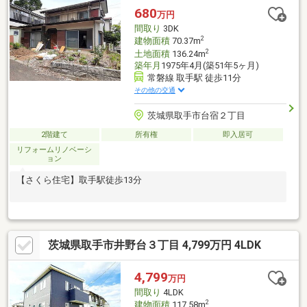
680
万円
間取り
3DK
2
建物面積
70.37m
2
土地面積
136.24m
築年月
1975年4月(築51年5ヶ月)
常磐線 取手駅 徒歩11分
その他の交通
茨城県取手市台宿２丁目
2階建て
所有権
即入居可
リフォームリノベーシ
ョン
【さくら住宅】取手駅徒歩13分
茨城県取手市井野台３丁目 4,799万円 4LDK
4,799
万円
間取り
4LDK
2
建物面積
117.58m