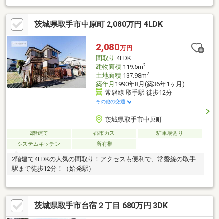
茨城県取手市中原町 2,080万円 4LDK
2,080
万円
間取り
4LDK
2
建物面積
119.5m
2
土地面積
137.98m
築年月
1990年8月(築36年1ヶ月)
常磐線 取手駅 徒歩12分
その他の交通
茨城県取手市中原町
2階建て
都市ガス
駐車場あり
システムキッチン
所有権
2階建て4LDKの人気の間取り！アクセスも便利で、常磐線の取手
駅まで徒歩12分！（始発駅）
茨城県取手市台宿２丁目 680万円 3DK