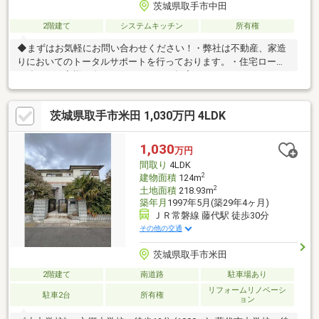
茨城県取手市中田
2階建て
システムキッチン
所有権
◆まずはお気軽にお問い合わせください！・弊社は不動産、家造
りにおいてのトータルサポートを行っております。・住宅ローン
に強く、お客様一人ひとりにあったご提案をさせていただきま
す。・スタッフ一同、誠心誠意ご対応させていただきます！◆経
験知識が豊富なスタッフが在籍！迅速な対応を心掛けておりま
茨城県取手市米田 1,030万円 4LDK
す。・お問合せを受けてから即日ご対応をさせていただきま
す。・その他物件情報も多数ございます！お気軽にお問い合わせ
ください。
1,030
万円
間取り
4LDK
2
建物面積
124m
2
土地面積
218.93m
築年月
1997年5月(築29年4ヶ月)
ＪＲ常磐線 藤代駅 徒歩30分
その他の交通
茨城県取手市米田
2階建て
南道路
駐車場あり
リフォームリノベーシ
駐車2台
所有権
ョン