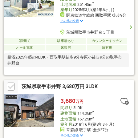
2
土地面積
251.45m
築年月
2025年3月(築1年6ヶ月)
関東鉄道常総線 西取手駅 徒歩9分
その他の交通
茨城県取手市井野台３丁目
2階建て
駐車場あり
カウンターキッチン
オール電化
床暖房
所有権
築浅2025年築の4LDK・西取手駅徒歩9分寺原小徒歩9分の取手市
井野台
茨城県取手市井野 3,680万円 3LDK
3,680
万円
間取り
3LDK
2
建物面積
114.06m
2
土地面積
167.25m
築年月
2018年6月(築8年3ヶ月)
常磐線 取手駅 徒歩27分
その他の交通