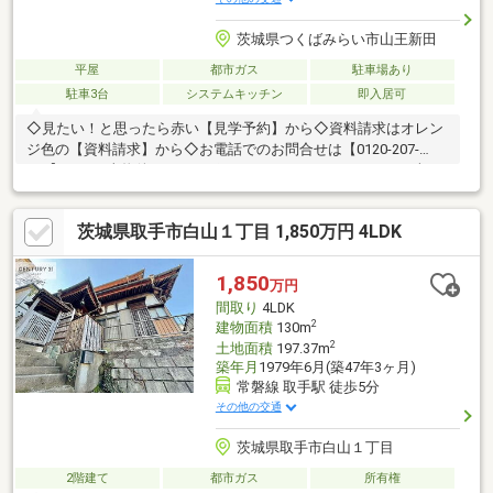
茨城県つくばみらい市山王新田
平屋
都市ガス
駐車場あり
駐車3台
システムキッチン
即入居可
◇見たい！と思ったら赤い【見学予約】から◇資料請求はオレン
ジ色の【資料請求】から◇お電話でのお問合せは【0120-207-
783】へ～～当物件おすすめポイント～～・リフォームいらずの
平屋住宅・全居室8帖のゆとりの間取・小屋裏収納で季節物をすっ
きり収納・お車最大4台駐車可能初めての住宅購入で、何から始め
茨城県取手市白山１丁目 1,850万円 4LDK
ればいいか分からない！そんなお客様に、経験豊富なスタッフが
わかりやすく丁寧にご案内いたします！小さなお客様連れでもゆ
ったりとご見学いただけますので、まずはお気軽にお問合せくだ
1,850
万円
さい。↓↓↓イベント情報を掲載中 チェックして下さい！！
間取り
4LDK
2
建物面積
130m
2
土地面積
197.37m
築年月
1979年6月(築47年3ヶ月)
常磐線 取手駅 徒歩5分
その他の交通
茨城県取手市白山１丁目
2階建て
都市ガス
所有権