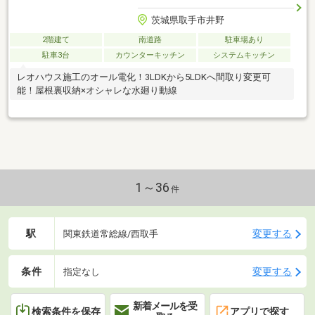
茨城県取手市井野
2階建て
南道路
駐車場あり
駐車3台
カウンターキッチン
システムキッチン
レオハウス施工のオール電化！3LDKから5LDKへ間取り変更可
能！屋根裏収納×オシャレな水廻り動線
1～36
件
駅
変更する
関東鉄道常総線/西取手
条件
変更する
指定なし
新着メールを受
検索条件を保存
アプリで探す