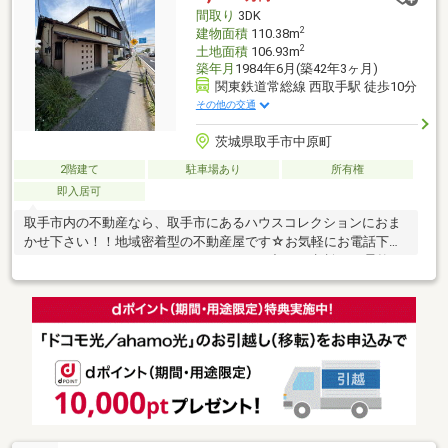
用、浴室１坪以上、オートバス、温水洗浄便座、南庭、浴室に
間取り
3DK
窓、ＴＶモニタ付インターホン、天井高２．５ｍ以上、全居室６
2
建物面積
110.38m
畳以上、ＩＨクッキン
2
土地面積
106.93m
築年月
1984年6月(築42年3ヶ月)
関東鉄道常総線 西取手駅 徒歩10分
その他の交通
茨城県取手市中原町
2階建て
駐車場あり
所有権
即入居可
取手市内の不動産なら、取手市にあるハウスコレクションにおま
かせ下さい！！地域密着型の不動産屋です☆お気軽にお電話下さ
い♪フリーコール０１２０-２８-１０７３下記のご相談にも柔軟に
対応できます。(1)住宅ローンが他社では断られた。（年齢、年
収、勤続年数などが理由で）(2)借入れ金額が足らないけど、購入
はあきらめられない。(3)車のローンやカードローンがあり、難し
いと言われた。↑のような、状況でも当社独自のノウハウで住宅ロ
ーンを通すことが可能です。あきらめる前に、ぜひ一度当社まで
ご相談ください。