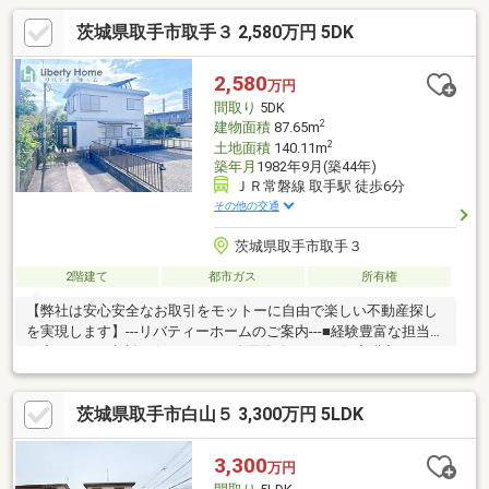
茨城県取手市取手３ 2,580万円 5DK
2,580
万円
間取り
5DK
2
建物面積
87.65m
2
土地面積
140.11m
築年月
1982年9月(築44年)
ＪＲ常磐線 取手駅 徒歩6分
その他の交通
茨城県取手市取手３
2階建て
都市ガス
所有権
【弊社は安心安全なお取引をモットーに自由で楽しい不動産探し
を実現します】---リバティーホームのご案内---■経験豊富な担当が
住宅ローンの相談を伺います。■自己資金0円から住宅購入ができ
ます。■お客様のご都合に合わせて短時間でのご案内も可能で
す。---もっと詳しい情報を知る---■資料請求は【オレンジのボタ
茨城県取手市白山５ 3,300万円 5LDK
ン】■見学希望の方は【029-825-3570】までお電話ください♪■内
覧以外にも資金計画など寄り添ったご提案をいたします♪
3,300
万円