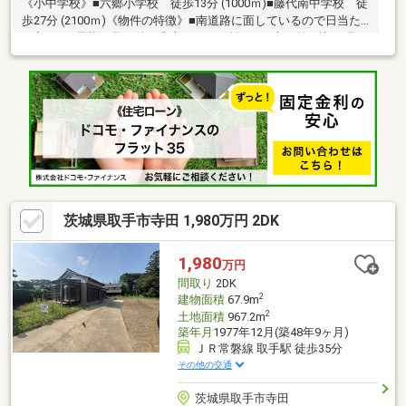
《小中学校》■六郷小学校 徒歩13分 (1000ｍ)■藤代南中学校 徒
歩27分 (2100ｍ)《物件の特徴》■南道路に面しているので日当た
り良好■お子様の登下校も安心できる距離です■光が差し込む明る
い暮らしが可能《周辺環境》■ファミリーマートまで車3分■東取
手病院まで車4分■光風台第2児童公園まで車2分《ひだまりハウス
のお家探し》（1）当社提携銀行ご紹介・変動金利0.59％～（最低
金利基準）、団体信用生命保険（全疾病と5つの重大疾病保証付）
（2）自己資金0円、勤続1年未満、産休・育休中、確定申告等の
住宅購入サポート（3）諸費用ローン・おまとめローンのご紹介
茨城県取手市寺田 1,980万円 2DK
1,980
万円
間取り
2DK
2
建物面積
67.9m
2
土地面積
967.2m
築年月
1977年12月(築48年9ヶ月)
ＪＲ常磐線 取手駅 徒歩35分
その他の交通
茨城県取手市寺田