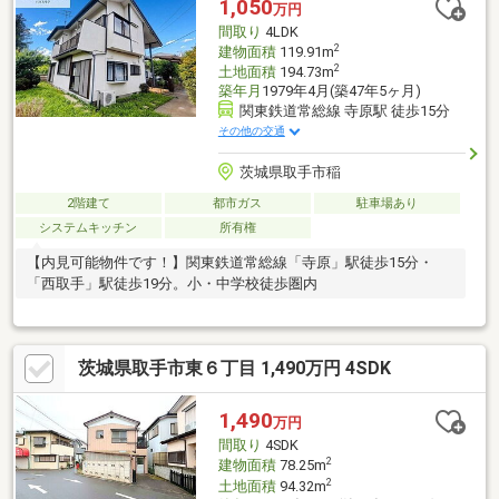
1,050
万円
間取り
4LDK
2
建物面積
119.91m
2
土地面積
194.73m
築年月
1979年4月(築47年5ヶ月)
関東鉄道常総線 寺原駅 徒歩15分
その他の交通
茨城県取手市稲
2階建て
都市ガス
駐車場あり
システムキッチン
所有権
【内見可能物件です！】関東鉄道常総線「寺原」駅徒歩15分・
「西取手」駅徒歩19分。小・中学校徒歩圏内
茨城県取手市東６丁目 1,490万円 4SDK
1,490
万円
間取り
4SDK
2
建物面積
78.25m
2
土地面積
94.32m