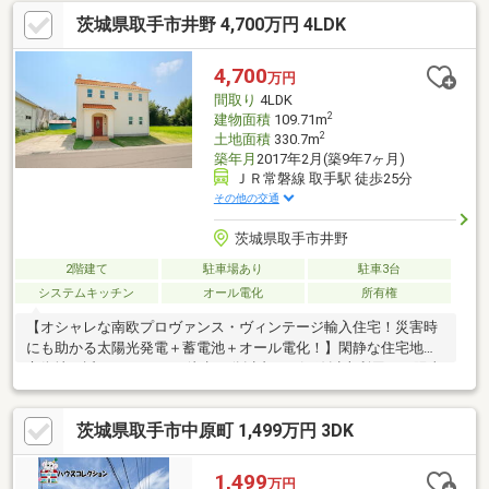
で徒歩20分◆ご案内室内のご見学や資金計画のご相談を承ってお
茨城県取手市井野 4,700万円 4LDK
ります。お気軽にお問い合わせください。
4,700
万円
間取り
4LDK
2
建物面積
109.71m
2
土地面積
330.7m
築年月
2017年2月(築9年7ヶ月)
ＪＲ常磐線 取手駅 徒歩25分
その他の交通
茨城県取手市井野
2階建て
駐車場あり
駐車3台
システムキッチン
オール電化
所有権
【オシャレな南欧プロヴァンス・ヴィンテージ輸入住宅！災害時
にも助かる太陽光発電＋蓄電池＋オール電化！】閑静な住宅地、
市街地が近い、スーパー 徒歩10分以内、２沿線以上利用可、陽当
り良好、建築確認完了検査済証、新築時・増改築時の設計図、太
陽光発電システム、高気密高断熱住宅、地盤調査済、駐車３台以
茨城県取手市中原町 1,499万円 3DK
上可、ＬＤＫ２０畳以上、土地100坪以上、省エネ給湯器、シス
テムキッチン、全居室収納、前道６ｍ以上、整形地、庭１０坪以
上、対面式キッチン、バリアフリー、トイレ２ヶ所、自然素材使
1,499
万円