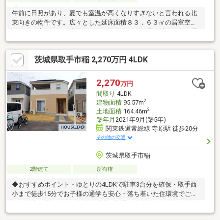
午前に日照があり、夏でも室温が高くなりすぎないと言われる北
東向きの物件です。広々とした延床面積８３．６３㎡の居室空間
で、その上ごろんと寝転べりたくなるのどかな縁側付なので、昭
和の懐かしい風情を感じられます。心にゆとりを与える庭付で
す。家族が帰宅を焦がれる３ＤＫ。ご案内いたしますのでお気軽
茨城県取手市稲 2,270万円 4LDK
にご連絡ください。
2,270
万円
間取り
4LDK
2
建物面積
95.57m
2
土地面積
164.46m
築年月
2021年9月(築5年)
関東鉄道常総線 寺原駅 徒歩20分
その他の交通
茨城県取手市稲
2階建て
所有権
◆おすすめポイント・ゆとりの4LDKで駐車3台分を確保・取手西
小まで徒歩15分でお子様の通学も安心・落ち着いた住環境でご家
族が快適に過ごせます◆周辺環境・取手西小学校まで徒歩15分・
取手第二中学校まで徒歩14分・スーパーまで徒歩17分・寺原駅ま