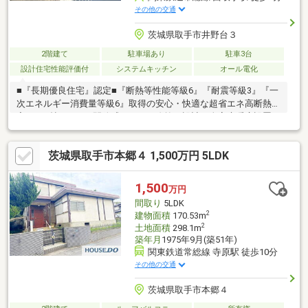
その他の交通
茨城県取手市井野台３
2階建て
駐車場あり
駐車3台
設計住宅性能評価付
システムキッチン
オール電化
■『長期優良住宅』認定■『断熱等性能等級6』『耐震等級3』『一
次エネルギー消費量等級6』取得の安心・快適な超省エネ高断熱住
宅。■18帖のLDKは開放感あふれる吹抜け設計。全室床暖房設置。
■オール電化×太陽光発電×蓄電池搭載。家計にも地球にも優し
く、年間の電気代はプラス収支。■ハイパワータイプのエコキュ
茨城県取手市本郷４ 1,500万円 5LDK
ートを採用、快適な給湯環境を実現。■敷地は広々76坪超！庭付
き、駐車場は3台可でお友達も呼べるゆとりの空間。■全館加湿＆
全館換気（うるケア）で1年を通して家中が快適湿度。駅徒歩7分
1,500
万円
の利便性と、閑静な住宅街の落ち着きを両立。ご内見は随時受付
間取り
5LDK
中！まずはお気軽にお問い合わせください！
2
建物面積
170.53m
2
土地面積
298.1m
築年月
1975年9月(築51年)
関東鉄道常総線 寺原駅 徒歩10分
その他の交通
茨城県取手市本郷４