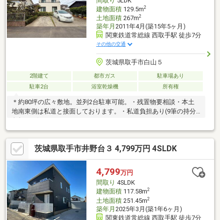
間取り
5LDK
2
建物面積
129.5m
2
土地面積
267m
築年月
2011年4月(築15年5ヶ月)
関東鉄道常総線 西取手駅 徒歩7分
その他の交通
茨城県取手市白山５
2階建て
都市ガス
駐車場あり
駐車2台
浴室乾燥機
所有権
＊約80坪の広々敷地。並列2台駐車可能。・残置物要相談・本土
地南東側は私道と接面しております。・私道負担あり(9筆の持分
負担あり)
茨城県取手市井野台３ 4,799万円 4SLDK
4,799
万円
間取り
4SLDK
2
建物面積
117.58m
2
土地面積
251.45m
築年月
2025年3月(築1年6ヶ月)
関東鉄道常総線 西取手駅 徒歩7分