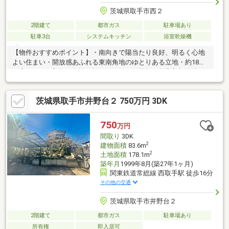
茨城県取手市西２
2階建て
都市ガス
駐車場あり
駐車3台
システムキッチン
浴室乾燥機
【物件おすすめポイント】・南向きで陽当たり良好、明るく心地
よい住まい・開放感あふれる東南角地のゆとりある立地・約18帖
の広々LDK＆家族が自然と集まるリビング階段・全居室収納付き
でお部屋をすっきり使えます・パントリー・SIC・WIC・フリース
ペースなど収納充実・家族との会話が弾む開放的な対面式キッチ
茨城県取手市井野台２ 750万円 3DK
ン・大型バイク3～4台が駐車可能なゆとりの大型ガレージ・来客
時にも安心のお車6台駐車可能・3部屋から出入りできる便利なワ
イドバルコニー・小・中学校徒歩圏内でお子様の通学も安心
750
万円
間取り
3DK
2
建物面積
83.6m
2
土地面積
178.1m
築年月
1999年8月(築27年1ヶ月)
関東鉄道常総線 西取手駅 徒歩16分
その他の交通
茨城県取手市井野台２
2階建て
都市ガス
駐車場あり
所有権
即入居可