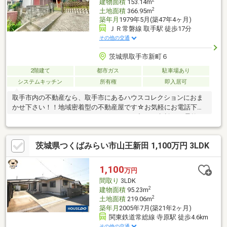
建物面積
153.14m
2
土地面積
366.95m
築年月
1979年5月(築47年4ヶ月)
ＪＲ常磐線 取手駅 徒歩17分
その他の交通
茨城県取手市新町６
2階建て
都市ガス
駐車場あり
システムキッチン
所有権
即入居可
取手市内の不動産なら、取手市にあるハウスコレクションにおま
かせ下さい！！地域密着型の不動産屋です☆お気軽にお電話下さ
い♪フリーコール０１２０-２８-１０７３下記のご相談にも柔軟に
対応できます。(1)住宅ローンが他社では断られた。（年齢、年
収、勤続年数などが理由で）(2)借入れ金額が足らないけど、購入
茨城県つくばみらい市山王新田 1,100万円 3LDK
はあきらめられない。(3)車のローンやカードローンがあり、難し
いと言われた。↑のような、状況でも当社独自のノウハウで住宅ロ
ーンを通すことが可能です。あきらめる前に、ぜひ一度当社まで
1,100
万円
ご相談ください。
間取り
3LDK
2
建物面積
95.23m
2
土地面積
219.06m
築年月
2005年7月(築21年2ヶ月)
関東鉄道常総線 寺原駅 徒歩4.6km
その他の交通