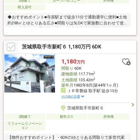
2階建て
ルーフバルコニー
所有権
即入居可
◆おすすめポイント■寺原駅まで徒歩11分で通勤通学に便利■土地
約298㎡とゆとりある広さ■間取りは5LDKで家族数に合わせて使
えます■第一種低層地域の閑静な住宅地◆周辺環境■寺原小学校ま
で徒歩11分■取手第二中学校まで徒歩14分■フレッシュスーパーマ
マまで徒歩12分■西取手駅も徒歩13分で利用可能◆ご案内古家付
茨城県取手市新町６ 1,180万円 6DK
のため建替えや土地利用のご相談も承ります。現地の様子はお気
軽にお問い合わせください。
1,180
万円
間取り
6DK
2
建物面積
117.71m
2
土地面積
135.42m
築年月
1982年8月(築44年1ヶ月)
ＪＲ常磐線 取手駅 徒歩13分
その他の交通
茨城県取手市新町６
2階建て
都市ガス
所有権
リフォームリノベーシ
ョン
【物件おすすめポイント】・6DKのゆとりある間取りで多世代家