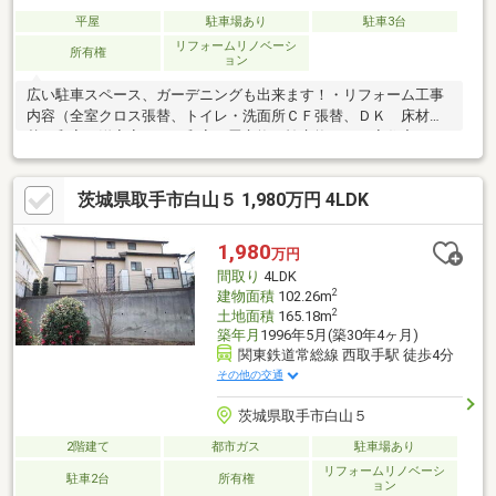
平屋
駐車場あり
駐車3台
リフォームリノベーシ
所有権
ョン
広い駐車スペース、ガーデニングも出来ます！・リフォーム工事
内容（全室クロス張替、トイレ・洗面所ＣＦ張替、ＤＫ 床材張
替、和室→洋室変更 、和室 畳交換・襖交換）・平家住宅 平
成25年12月増築・納屋（1階33.12m2 2階33.12m2）あり・本物
件は線引前建物、線引前宅地及び区域指定エリアの為、どなたで
茨城県取手市白山５ 1,980万円 4LDK
も再建築可能です。・前面道路に都市ガス管の本管あり（現況、
プロパンガス）
1,980
万円
間取り
4LDK
2
建物面積
102.26m
2
土地面積
165.18m
築年月
1996年5月(築30年4ヶ月)
関東鉄道常総線 西取手駅 徒歩4分
その他の交通
茨城県取手市白山５
2階建て
都市ガス
駐車場あり
リフォームリノベーシ
駐車2台
所有権
ョン