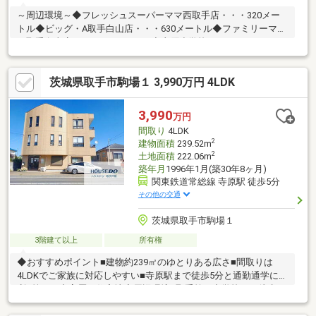
～周辺環境～◆フレッシュスーパーママ西取手店・・・320メー
トル◆ビッグ・A取手白山店・・・630メートル◆ファミリーマー
ト取手白山店・・・240メートル◆寺原小学校・・・720メートル
◆取手第二中学校・・・1300メートル
茨城県取手市駒場１ 3,990万円 4LDK
3,990
万円
間取り
4LDK
2
建物面積
239.52m
2
土地面積
222.06m
築年月
1996年1月(築30年8ヶ月)
関東鉄道常総線 寺原駅 徒歩5分
その他の交通
茨城県取手市駒場１
3階建て以上
所有権
◆おすすめポイント■建物約239㎡のゆとりある広さ■間取りは
4LDKでご家族に対応しやすい■寺原駅まで徒歩5分と通勤通学に便
利■第一種中高層の住宅地◆周辺環境■取手第二中学校まで徒歩7
分■取手西小学校まで徒歩15分■フレッシュスーパーママまで徒歩
12分■ファミリーマートまで徒歩3分◆ご案内室内の広さや設備は