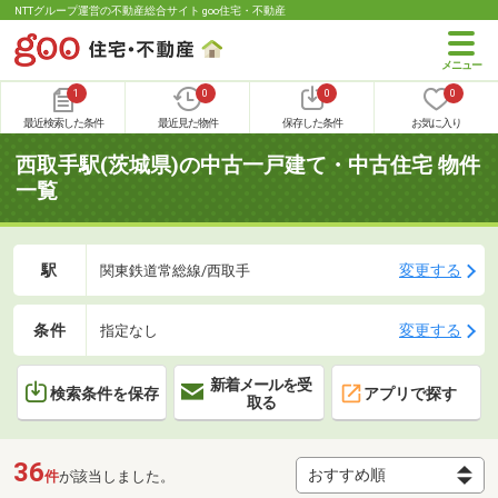
NTTグループ運営の不動産総合サイト goo住宅・不動産
1
0
0
0
最近検索した条件
最近見た物件
保存した条件
お気に入り
西取手駅(茨城県)の中古一戸建て・中古住宅 物件
一覧
駅
変更する
関東鉄道常総線/西取手
条件
変更する
指定なし
新着メールを受
検索条件を保存
アプリで探す
取る
36
件
が該当しました。