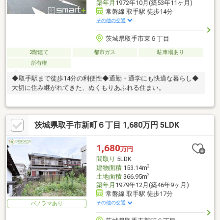
築年月
1972年10月(築53年11ヶ月)
常磐線 取手駅 徒歩14分
その他の交通
茨城県取手市東６丁目
2階建て
都市ガス
駐車場あり
所有権
◆取手駅まで徒歩14分の利便性◆通勤・通学にも快適な暮らし◆
大切に住み継がれてきた、ぬくもりあふれる住まい。
茨城県取手市新町６丁目 1,680万円 5LDK
1,680
万円
間取り
5LDK
2
建物面積
153.14m
2
土地面積
366.95m
築年月
1979年12月(築46年9ヶ月)
常磐線 取手駅 徒歩17分
その他の交通
パノラマあり