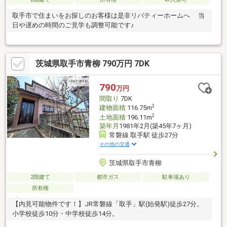
取手市で住まいをお探しのお客様は是非リバティーホームへ 当
日や遅めの時間のご見学も調整可能です♪
茨城県取手市青柳 790万円 7DK
790
万円
間取り
7DK
2
建物面積
116.75m
2
土地面積
196.11m
築年月
1981年2月(築45年7ヶ月)
常磐線 取手駅 徒歩27分
その他の交通
茨城県取手市青柳
2階建て
都市ガス
駐車場あり
所有権
【内見可能物件です！】JR常磐線「取手」駅(始発駅)徒歩27分。
小学校徒歩10分・中学校徒歩14分。