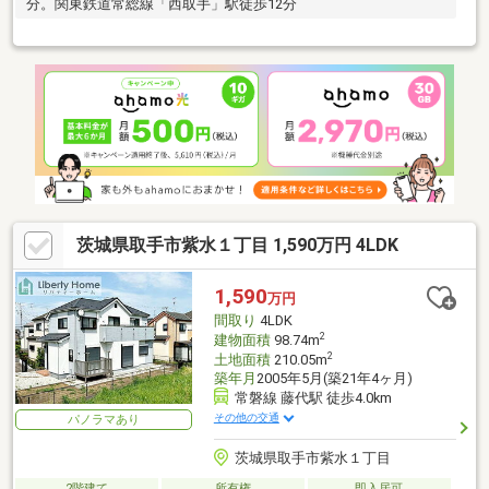
分。関東鉄道常総線「西取手」駅徒歩12分
茨城県取手市紫水１丁目 1,590万円 4LDK
1,590
万円
間取り
4LDK
2
建物面積
98.74m
2
土地面積
210.05m
築年月
2005年5月(築21年4ヶ月)
常磐線 藤代駅 徒歩4.0km
その他の交通
パノラマあり
茨城県取手市紫水１丁目
2階建て
所有権
即入居可