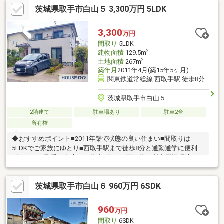
茨城県取手市白山５ 3,300万円 5LDK
現地でご確認いただけます。お気軽にお問い合わせください。
3,300
万円
間取り
5LDK
2
建物面積
129.5m
2
土地面積
267m
築年月
2011年4月(築15年5ヶ月)
関東鉄道常総線 西取手駅 徒歩8分
茨城県取手市白山５
2階建て
駐車場あり
駐車2台
所有権
◆おすすめポイント■2011年築で状態の良い住まい■間取りは
5LDKでご家族にゆとり■西取手駅まで徒歩8分と通勤通学に便利■
ビッグエー取手白山店まで徒歩4分でお買い物便利◆周辺環境■白
山小学校まで徒歩12分■取手第二中学校まで徒歩19分■ビッグエー
取手白山店まで徒歩4分■西取手駅まで徒歩8分◆ご案内室内や周
茨城県取手市白山６ 960万円 6SDK
辺の様子は現地でご確認いただけます。お気軽にお問い合わせく
ださい。
960
万円
間取り
6SDK