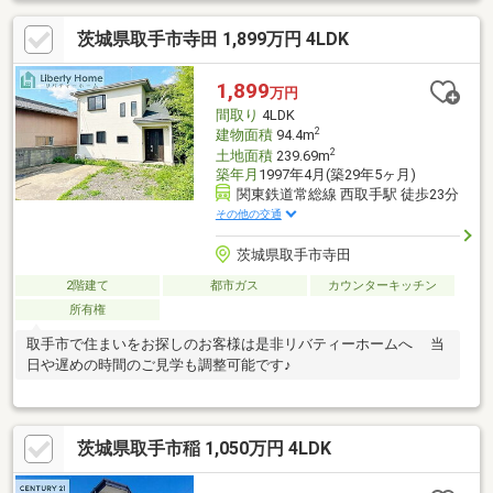
茨城県取手市寺田 1,899万円 4LDK
1,899
万円
間取り
4LDK
2
建物面積
94.4m
2
土地面積
239.69m
築年月
1997年4月(築29年5ヶ月)
関東鉄道常総線 西取手駅 徒歩23分
その他の交通
茨城県取手市寺田
2階建て
都市ガス
カウンターキッチン
所有権
取手市で住まいをお探しのお客様は是非リバティーホームへ 当
日や遅めの時間のご見学も調整可能です♪
茨城県取手市稲 1,050万円 4LDK