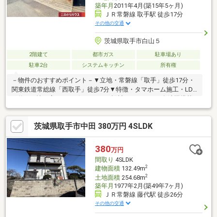
築年月
2011年4月(築15年5ヶ月)
ＪＲ常磐線 取手駅 徒歩17分
その他の交通
茨城県取手市白山５
2階建て
都市ガス
駐車場あり
駐車2台
システムキッチン
所有権
－物件のおすすめポイント－▼立地・常磐線「取手」徒歩17分・
関東鉄道常総線「西取手」徒歩7分▼特徴・タマホーム施工・LDK
は約16.8帖の広さ、リビングスルー設計・IHコンロ・食洗機搭載
の対面式キッチン、勝手口付・LD横に足を伸ばしてくつろげる和
室約7.2帖有・洋室約7.2帖にWICを設置・浴室は1818サイズ・洋室
茨城県取手市中田 380万円 4SLDK
2室に面する南西向きバルコニー▼周辺環境・ビッグ・エー取手白
山店 徒歩4分(約250m)※容積率は前面道路幅員により160％に制限
■ ご希望の住まい探しをお手伝いします ━━━━━・・・物件の
380
万円
詳細・ご相談はお気軽にお問い合わせください。
間取り
4SLDK
2
建物面積
132.49m
2
土地面積
254.68m
築年月
1977年2月(築49年7ヶ月)
ＪＲ常磐線 藤代駅 徒歩26分
その他の交通