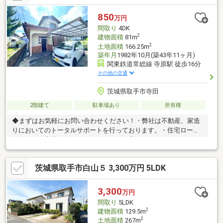
14分、小学校も徒歩約13分と近く安心です。都市ガス・公共下水
完備で経済的な暮らしを始められます。
850
万円
間取り
4DK
2
建物面積
81m
2
土地面積
166.25m
築年月
1982年10月(築43年11ヶ月)
関東鉄道常総線 寺原駅 徒歩16分
その他の交通
茨城県取手市寺田
2階建て
駐車場あり
所有権
◆まずはお気軽にお問い合わせください！・弊社は不動産、家造
りにおいてのトータルサポートを行っております。・住宅ローン
に強く、お客様一人ひとりにあったご提案をさせていただきま
す。・スタッフ一同、誠心誠意ご対応させていただきます！◆経
験知識が豊富なスタッフが在籍！迅速な対応を心掛けておりま
茨城県取手市白山５ 3,300万円 5LDK
す。・お問合せを受けてから即日ご対応をさせていただきま
す。・その他物件情報も多数ございます！お気軽にお問い合わせ
ください。
3,300
万円
間取り
5LDK
2
建物面積
129.5m
2
土地面積
267m