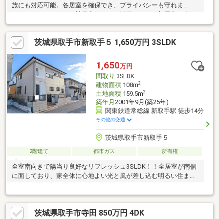
族にも対応可能。各居室を確保でき、プライバシーも守れま
す。・シェアハウスや社員寮としても活用しやすい部屋数の多さ
が魅力です。・リノベーション素材としても魅力的で、自分好み
の住まいづくりが可能。・お庭ではガーデニングや家庭菜園が楽
茨城県取手市新取手５ 1,650万円 3SLDK
しめます。・吹き抜け玄関から陽が差し込み、明るく開放的な空
間。・取手駅徒歩圏内、ドラッグストア徒歩2分の便利な立地。・
勝手口付きで家事動線良好。L字キッチンは作業スペースが広く、
1,650
万円
収納も豊富。玄関からキッチンの照明操作ができ、帰宅時も安心
間取り
3SLDK
です。
2
建物面積
108m
2
土地面積
159.5m
築年月
2001年9月(築25年)
関東鉄道常総線 新取手駅 徒歩14分
その他の交通
茨城県取手市新取手５
2階建て
都市ガス
所有権
全室南向きで陽当り良好なリフレッシュ3SLDK！！全居室が南側
に面しており、家全体に心地よい光と風が差し込む明るい住まい
です。外装一新： 外壁・屋根の塗装工事を行い、美しく清潔感の
ある外観へ設備交換： トイレ交換、キッチンガスコンロや各種水
栓、給湯器などを新品に内装仕上げ： クロス張替、畳表替、TVモ
茨城県取手市寺田 850万円 4DK
ニター付きインターホン交換、防蟻工事済「新取手」駅より徒歩