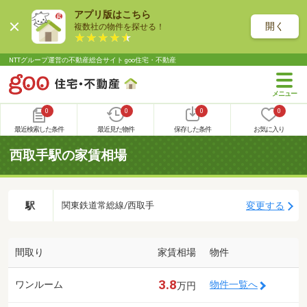
アプリ版はこちら
開く
複数社の物件を探せる！
NTTグループ運営の不動産総合サイト goo住宅・不動産
0
0
0
0
最近検索した条件
最近見た物件
保存した条件
お気に入り
西取手駅の家賃相場
駅
変更する
関東鉄道常総線/西取手
間取り
家賃相場
物件
3.8
ワンルーム
物件一覧へ
万円