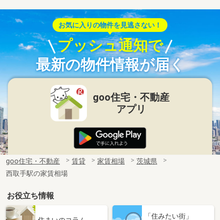
お気に入りの物件を見逃さない！
プッシュ通知で
最新の物件情報が届く
goo住宅・不動産
アプリ
goo住宅・不動産
賃貸
家賃相場
茨城県
西取手駅の家賃相場
お役立ち情報
「住みたい街」