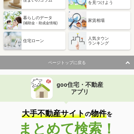
住まいのコラム
を見つけよう
暮らしのデータ
家賃相場
(補助金・助成金情報)
人気タウン
住宅ローン
ランキング
ページトップに戻る
goo住宅・不動産
アプリ
大手不動産サイト
物件
の
を
まとめて検索！