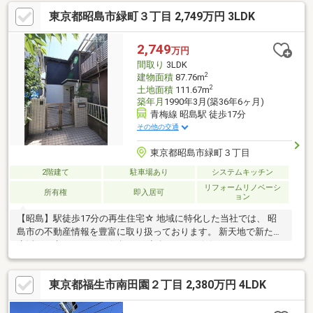
東京都昭島市緑町３丁目 2,749万円 3LDK
2,749
万円
間取り
3LDK
2
建物面積
87.76m
2
土地面積
111.67m
築年月
1990年3月(築36年6ヶ月)
青梅線 昭島駅 徒歩17分
その他の交通
東京都昭島市緑町３丁目
2階建て
駐車場あり
システムキッチン
リフォームリノベーシ
所有権
即入居可
ョン
【昭島】駅徒歩17分の再生住宅☆ 地域に特化した当社では、 昭
島市の不動産情報を豊富に取り扱っております。 新天地で新たな
生活をお考えなら、 お気軽にご連絡ください(^^)
東京都福生市南田園２丁目 2,380万円 4LDK