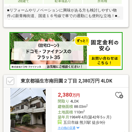
2階建て
駐車場あり
所有権
■リフォームやリノベーションに興味がある方も検討しやすい物
件♪□新青梅街道、国道１６号線で車での通勤にも便利な立地！■
庭木や植栽があるお庭も広く、とても素敵です♪□開発分譲地内の
為、静かな住環境です！■オザムやスギ薬局などが近く、毎日の
お買い物にも便利な立地です♪□外壁の塗り直し、トイレ等 リフ
ォーム済みの箇所多々あります！
東京都福生市南田園２丁目 2,380万円 4LDK
2,380
万円
間取り
4LDK
2
建物面積
88.03m
2
土地面積
110m
築年月
1984年4月(築42年5ヶ月)
五日市線 熊川駅 徒歩9分
その他の交通