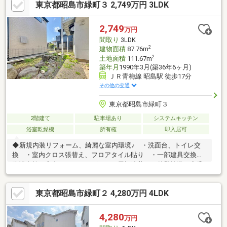
東京都昭島市緑町３ 2,749万円 3LDK
2,749
万円
間取り
3LDK
2
建物面積
87.76m
2
土地面積
111.67m
築年月
1990年3月(築36年6ヶ月)
ＪＲ青梅線 昭島駅 徒歩17分
その他の交通
東京都昭島市緑町３
2階建て
駐車場あり
システムキッチン
浴室乾燥機
所有権
即入居可
◆新規内装リフォーム、綺麗な室内環境♪ ・洗面台、トイレ交
換 ・室内クロス張替え、フロアタイル貼り ・一部建具交換、
防蟻点検、室内クリーニング ・屋根塗装 ・外壁塗装～商業
施設へのお車アクセス良好です～ ・現在は空室のため、平日・
休日を問わずいつでも見学が可能です ・南西向きのリビングは
東京都昭島市緑町２ 4,280万円 4LDK
太陽の光が差し込む明るい空間です ・リフォーム済みのお部屋
なので気持ちよく見学が可能です【資料請求】【見学予約】結び
エステートまでお気軽にお電話ください！TEL042-510-9183
4,280
万円