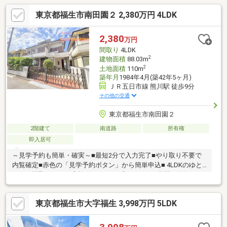
東京都福生市南田園２ 2,380万円 4LDK
2,380
万円
間取り
4LDK
2
建物面積
88.03m
2
土地面積
110m
築年月
1984年4月(築42年5ヶ月)
ＪＲ五日市線 熊川駅 徒歩9分
その他の交通
東京都福生市南田園２
2階建て
南道路
所有権
即入居可
～見学予約も簡単・確実～■最短2分で入力完了■やり取り不要で
内覧確定■赤色の「見学予約ボタン」から簡単申込■ 4LDKのゆと
りある間取りで、ご家族それぞれのプライベート空間を確保でき
ます。■ 全室南向きにつき陽当たり良好。明るく開放感のある住
空間が魅力です。■ 駅徒歩9分の好立地で、通勤・通学はもちろ
東京都福生市大字福生 3,998万円 5LDK
ん、日々のお買い物にも便利な住環境です。■ 室内は大変綺麗に
お使いのため、そのままでも快適にお住まいいただけます。■ 現
在空き家のため、お客様のご都合に合わせてご内覧いただけま