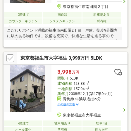
東京都福生市南田園２丁目
2階建て
南道路
駐車場あり
カウンターキッチン
システムキッチン
所有権
こだわりポイント満載の福生市南田園2丁目 戸建。徒歩9分圏内
に駅のある物件です。設備も充実で、快適な生活を送る事のでき
る、中古の戸建て物件。和室は日本らしい落ち着いた雰囲気を感
じることができます。素敵
東京都福生市大字福生 3,998万円 5LDK
3,998
万円
間取り
5LDK
2
建物面積
123.88m
2
土地面積
157.94m
築年月
2008年12月(築17年9ヶ月)
青梅線 牛浜駅 徒歩9分
その他の交通
東京都福生市大字福生
2階建て
駐車場あり
駐車3台
オール電化
所有権
即入居可