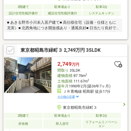
2階建て
駐車場あり
駐車2台
設計住宅性能評価付
建設住宅性能評価付
システムキッチン
■ あきる野市小川未入居戸建て■ 高仕様住宅（設備・仕様ともに
充実）■ 北西角地につき開放感あり・通風良好■ 日当たり良好で
明るい住空間■ ウォークインクローゼット（WIC）付きで収納豊
富■ グルニエ（小屋裏収納）付きで季節物の収納にも便利■ 食洗
機完備で家事効率アップ■ 庭先広々でガーデニングやお子様の遊
東京都昭島市緑町３ 2,749万円 3SLDK
び場にも最適■ 小学校至近でお子様の通学も安心■ スーパー至近
で日々のお買い物も便利■ 安心の10年保証付き■ やり取り不要で
内覧確定可能■ 赤色見学予約ボタンより最短2分で予約完了■ 即日
2,749
万円
ご案内可能■ お気軽にお問い合わせください
間取り
3SLDK
2
建物面積
87.76m
2
土地面積
111.67m
築年月
1990年2月(築36年7ヶ月)
ＪＲ青梅線 昭島駅 徒歩17分
その他の交通
東京都昭島市緑町３
2階建て
駐車場あり
駐車2台
リフォームリノベーシ
所有権
即入居可
ョン