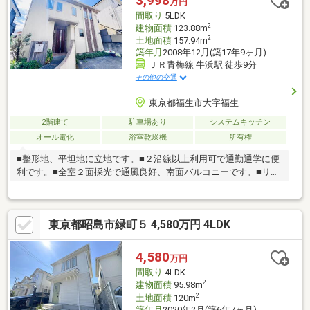
3,998
万円
す。■ 陽当たり・利便性・居住性を兼ね備えたおすすめの一邸で
間取り
5LDK
す。ぜひ現地にてご確認ください。
2
建物面積
123.88m
2
土地面積
157.94m
築年月
2008年12月(築17年9ヶ月)
ＪＲ青梅線 牛浜駅 徒歩9分
その他の交通
東京都福生市大字福生
2階建て
駐車場あり
システムキッチン
オール電化
浴室乾燥機
所有権
■整形地、平坦地に立地です。■２沿線以上利用可で通勤通学に便
利です。■全室２面採光で通風良好、南面バルコニーです。■リビ
ング階段仕様です。■全居室収納、ウォークインクローゼット付
でスッキリ暮らせます。■対面式キッチン、カウンターキッチン
で使いやすいです。■浴室乾燥機、浴室に窓付でバスタイムを快
東京都昭島市緑町５ 4,580万円 4LDK
適に過ごせます。■宅配ボックスがあり便利です。■オール電化で
地球にやさしいエコ生活。■ＴＶモニタ付インターホンで安心で
す。■牛浜駅から徒歩9分で通勤通学にはとても便利です。
4,580
万円
■LDK15畳以上。■ユニバーサルデザインです。資金計画、住宅ロ
間取り
4LDK
ーン等についてもお気軽にご相談ください。
2
建物面積
95.98m
2
土地面積
120m
築年月
2020年2月(築6年7ヶ月)