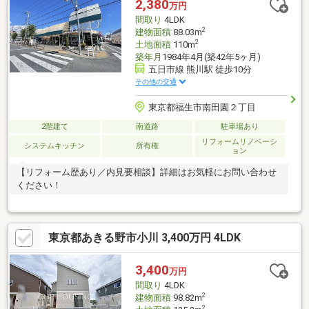
2,380
万円
間取り
4LDK
2
建物面積
88.03m
2
土地面積
110m
築年月
1984年4月(築42年5ヶ月)
五日市線 熊川駅 徒歩10分
その他の交通
東京都福生市南田園２丁目
2階建て
南道路
駐車場あり
リフォームリノベーシ
システムキッチン
所有権
ョン
【リフォーム歴あり／内見要相談】詳細はお気軽にお問い合わせ
ください！
東京都あきる野市小川 3,400万円 4LDK
3,400
万円
間取り
4LDK
2
建物面積
98.82m
2