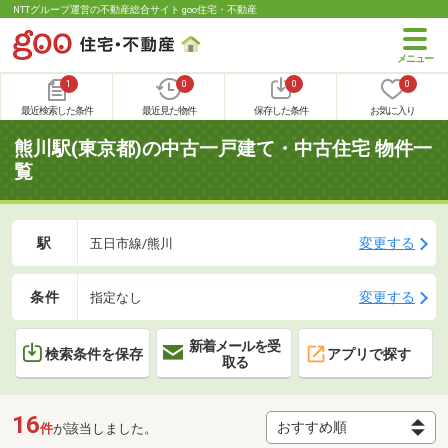
NTTグループ運営の不動産総合サイト goo住宅・不動産
1
0
0
0
最近検索した条件
最近見た物件
保存した条件
お気に入り
熊川駅(東京都)の中古一戸建て・中古住宅 物件一
覧
駅
変更する
五日市線/熊川
条件
変更する
指定なし
新着メールを受
検索条件を保存
アプリで探す
取る
16
件
が該当しました。