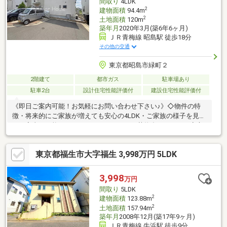
間取り
4LDK
2
建物面積
94.4m
2
土地面積
120m
築年月
2020年3月(築6年6ヶ月)
ＪＲ青梅線 昭島駅 徒歩18分
その他の交通
東京都昭島市緑町２
2階建て
都市ガス
駐車場あり
駐車2台
設計住宅性能評価付
建設住宅性能評価付
《即日ご案内可能！お気軽にお問い合わせ下さい♪》◇物件の特
徴・将来的にご家族が増えても安心の4LDK・ご家族の様子を見な
がら家事が可能なカウンターキッチン・お荷物多くなっても安心
の各居室収納・耐震等級3取得。安全・安心の住まい・統一感のあ
る街並みが魅力の分譲地・雨の日や花粉の時期も安心の浴室乾燥
東京都福生市大字福生 3,998万円 5LDK
機・環境に優しく電気代が節約できる太陽光発電◇周辺環境・昭
島駅付近にモリタウン、アウトドアビレッジ、映画館など商業施
設あり・4路線「拝島」駅にはイートインスペース付きの食事処や
3,998
万円
薬局などあり・お車をご利用の際に便利な「国道16号線・新奥多
間取り
5LDK
摩街道」までのアクセス良好
2
建物面積
123.88m
2
土地面積
157.94m
築年月
2008年12月(築17年9ヶ月)
ＪＲ青梅線 牛浜駅 徒歩9分