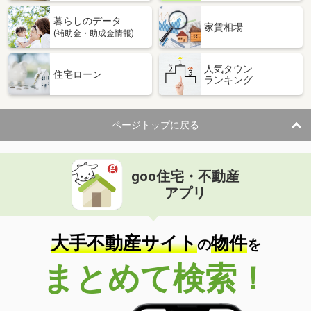
暮らしのデータ
家賃相場
(補助金・助成金情報)
人気タウン
住宅ローン
ランキング
ページトップに戻る
goo住宅・不動産
アプリ
大手不動産サイト
物件
の
を
まとめて検索！