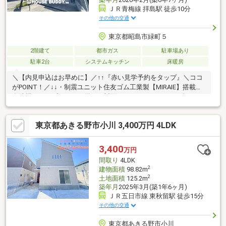
ＪＲ青梅線 拝島駅 徒歩10分
その他の交通
東京都昭島市緑町５
2階建て
都市ガス
駐車場あり
駐車2台
システムキッチン
床暖房
＼【内見申込はお早めに】／↑↑『赤い見学予約をタップ』＼ココ
がPOINT！／↓↓・制震ユニット住友ゴム工業製【MIRAIE】搭載・
食洗機とカップボードを備えた対面キッチン・ゆったり一坪バス
は暖房乾燥機付・リビングカウンターや折り上げ天井仕様・リビ
ングにTES床暖房完備・小屋裏収納庫付き・ウォークインクロー
東京都あきる野市小川 3,400万円 4LDK
ゼット2ヶ所・シューズインクローク【ACCESS】・JR青梅線・八
高線・五日市線・西武拝島線「拝島」駅…徒歩約11分・市立拝島
第三小学校…徒歩約4分・市立拝島中学校徒歩約…徒歩約13分・
3,400
万円
TAIRAYA拝島店…徒歩約10分・ローソン昭島緑町五丁目店…徒歩約
間取り
4LDK
4分
2
建物面積
98.82m
2
土地面積
125.2m
築年月
2025年3月(築1年6ヶ月)
ＪＲ五日市線 東秋留駅 徒歩15分
その他の交通
東京都あきる野市小川