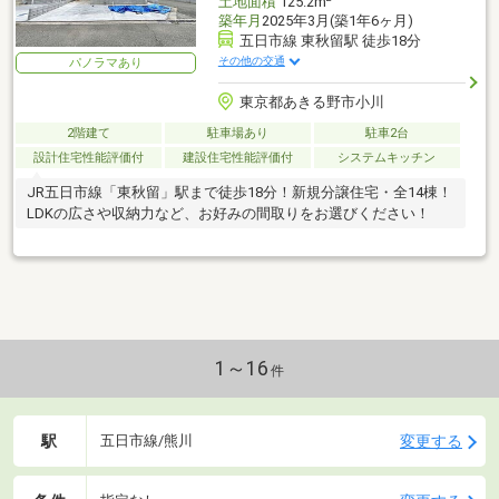
土地面積
125.2m
築年月
2025年3月(築1年6ヶ月)
五日市線 東秋留駅 徒歩18分
その他の交通
パノラマあり
東京都あきる野市小川
2階建て
駐車場あり
駐車2台
設計住宅性能評価付
建設住宅性能評価付
システムキッチン
JR五日市線「東秋留」駅まで徒歩18分！新規分譲住宅・全14棟！
LDKの広さや収納力など、お好みの間取りをお選びください！
1～16
件
駅
変更する
五日市線/熊川