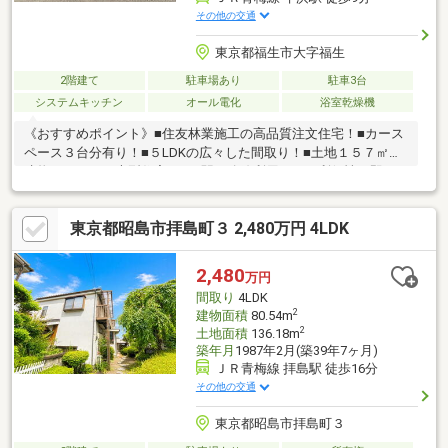
その他の交通
東京都福生市大字福生
2階建て
駐車場あり
駐車3台
システムキッチン
オール電化
浴室乾燥機
《おすすめポイント》■住友林業施工の高品質注文住宅！■カース
ペース３台分有り！■５LDKの広々した間取り！■土地１５７㎡、
建物１２３㎡の大型住宅！■３駅３路線利用できる利便性！即日
ご案内可能です！お気軽にお問い合わせ下さい！
東京都昭島市拝島町３ 2,480万円 4LDK
2,480
万円
間取り
4LDK
2
建物面積
80.54m
2
土地面積
136.18m
築年月
1987年2月(築39年7ヶ月)
ＪＲ青梅線 拝島駅 徒歩16分
その他の交通
東京都昭島市拝島町３