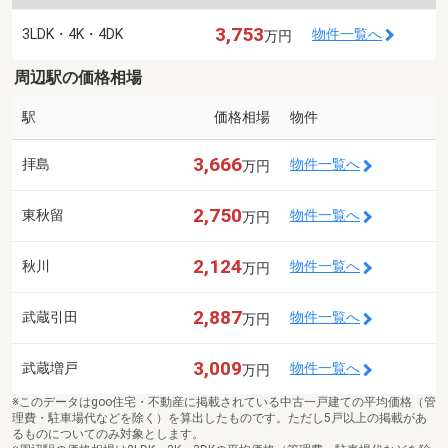
3,753
3LDK・4K・4DK
物件一覧へ
万円
周辺駅の価格相場
駅
価格相場
物件
3,666
拝島
物件一覧へ
万円
2,750
東秋留
物件一覧へ
万円
2,124
秋川
物件一覧へ
万円
2,887
武蔵引田
物件一覧へ
万円
3,009
武蔵増戸
物件一覧へ
万円
※このデータはgoo住宅・不動産に掲載されている中古一戸建ての平均価格（管
理費・駐車場代などを除く）を算出したものです。ただし5戸以上の掲載があ
るものについてのみ対象とします。