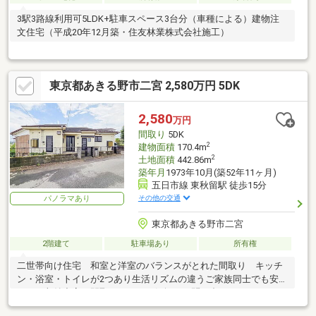
3駅3路線利用可5LDK+駐車スペース3台分（車種による）建物注
文住宅（平成20年12月築・住友林業株式会社施工）
東京都あきる野市二宮 2,580万円 5DK
2,580
万円
間取り
5DK
2
建物面積
170.4m
2
土地面積
442.86m
築年月
1973年10月(築52年11ヶ月)
五日市線 東秋留駅 徒歩15分
その他の交通
パノラマあり
東京都あきる野市二宮
2階建て
駐車場あり
所有権
二世帯向け住宅 和室と洋室のバランスがとれた間取り キッチ
ン・浴室・トイレが2つあり生活リズムの違うご家族同士でも安心
です 収納力高い間取りです お気軽にお問い合わせください