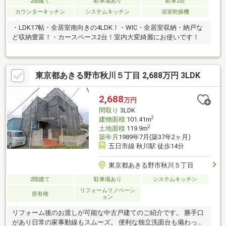
2階建て
駐車場あり
駐車2台
カウンターキッチン
システムキッチン
浴室乾燥機
・LDK17帖・全居室南向きの4LDK！・WIC・全居室収納・納戸な
ど収納豊富！・カースペース2台！室内大変綺麗にお使いです！
東京都あきる野市秋川５丁目 2,688万円 3LDK
2,688
万円
間取り
3LDK
2
建物面積
101.41m
2
土地面積
119.9m
築年月
1989年7月(築37年2ヶ月)
五日市線 秋川駅 徒歩14分
東京都あきる野市秋川５丁目
2階建て
駐車場あり
システムキッチン
リフォームリノベーシ
所有権
ョン
リフォーム後のお渡しが可能な中古戸建てのご紹介です。 勝手口
があり日常の家事動線もスムーズ。 便利な独立洗面台も備わって