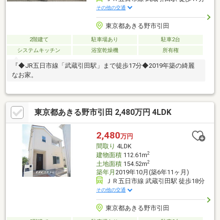
その他の交通
東京都あきる野市引田
2階建て
駐車場あり
駐車2台
システムキッチン
浴室乾燥機
所有権
『◆JR五日市線「武蔵引田駅」まで徒歩17分◆2019年築の綺麗
なお家。
東京都あきる野市引田 2,480万円 4LDK
2,480
万円
間取り
4LDK
2
建物面積
112.61m
2
土地面積
154.52m
築年月
2019年10月(築6年11ヶ月)
ＪＲ五日市線 武蔵引田駅 徒歩18分
その他の交通
東京都あきる野市引田