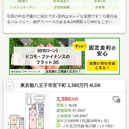
2階建て
駐車場あり
駐車2台
システムキッチン
浴室乾燥機
所有権
引田の中古戸建のご紹介です♪室内はキレイな状態です！◎奥行あ
るバルコニー、納戸スペースのある4LDK間取り◎WICもございま
す◎キッチンコンロ交換、一部クロス張替、畳交換を2026年6月
に実施空家ですので、ゆっくりとご内覧いただけます！〇とにか
く安心して住まい探しをしたい〇しつこいセールスはされたくな
い〇注意点やデメリット等も正直に伝えてほしい＼＼是非当社に
お問合せください！／／
東京都八王子市宮下町 2,380万円 4LDK
2,380
万円
間取り
4LDK
2
建物面積
91.53m
2
土地面積
130.45m
築年月
2000年1月(築26年8ヶ月)
ＪＲ五日市線 秋川駅 バス19分/