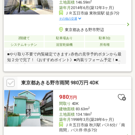
2
土地面積
146.59m
築年月
2014年6月(築12年3ヶ月)
ＪＲ五日市線 東秋留駅 徒歩7分
その他の交通
東京都あきる野市野辺
2階建て
駐車場あり
駐車3台
システムキッチン
浴室乾燥機
所有権
■やり取り不要で内覧確定できます♪赤色の見学予約ボタンから最
短２分で完了！《おすすめポイント》■内装リフォーム予定！■約
１９帖の広々したLDK！■カースペース３台分有り！■南側にお庭
スペース有り！■２階建てのお家が建ち並ぶ閑静な住宅街！■引渡
しから２年間の契約不適合責任がある安心保証！即日ご案内可能
東京都あきる野市雨間 980万円 4DK
です！お気軽にお問い合わせ下さい！
980
万円
間取り
4DK
2
建物面積
83.63m
2
土地面積
134.18m
築年月
1998年3月(築28年6ヶ月)
ＪＲ五日市線 秋川駅 バス6分/「南
雨間」バス停 停歩7分