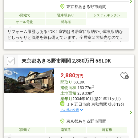
東京都あきる野市雨間
2階建て
駐車場あり
システムキッチン
オール電化
所有権
リフォーム履歴もある4DK！室内は各居室に収納や小屋裏収納な
どしっかりと収納を兼ね備えています。全居室２面採光なので明
るく風通しも良いので住みやすい環境です！是非、ご見学・ご相
談お待ちしております！！
東京都あきる野市雨間 2,880万円 5SLDK
2,880
万円
間取り
5SLDK
2
建物面積
150.77m
2
土地面積
238.03m
築年月
2004年10月(築21年11ヶ月)
ＪＲ五日市線 東秋留駅 徒歩13分
その他の交通
東京都あきる野市雨間
2階建て
南道路
所有権