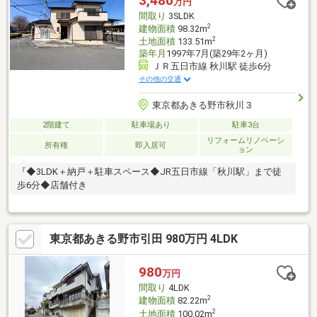
3,480
万円
ズです。子育て世帯に配慮された周辺環境も魅力の一軒です。
間取り
3SLDK
2
建物面積
98.32m
2
土地面積
133.51m
築年月
1997年7月(築29年2ヶ月)
ＪＲ五日市線 秋川駅 徒歩6分
その他の交通
東京都あきる野市秋川３
2階建て
駐車場あり
駐車3台
リフォームリノベーシ
所有権
即入居可
ョン
『◆3LDK＋納戸＋駐車スペース◆JR五日市線「秋川駅」まで徒
歩6分◆店舗付き
東京都あきる野市引田 980万円 4LDK
980
万円
間取り
4LDK
2
建物面積
82.22m
2
土地面積
100.02m