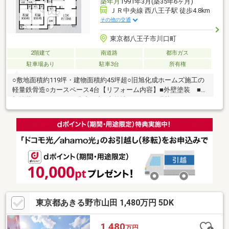
築年月
1991年3月(築35年6ヶ月)
ＪＲ中央線 西八王子駅 徒歩4.8km
その他の交通
東京都八王子市川口町
2階建て
南道路
都市ガス
駐車場あり
駐車3台
所有権
○敷地面積約119坪・建物面積約45坪超○旧旭化成ホームズ施工の
軽量鉄骨造○カースペース4台【リフォーム内容】■外壁塗装 ■屋
根塗装 ■バルコニー防水工事■庭整地 ■クロス張替え ■クッシ
ョンフロア張替え■フロアタイル上張り ■和室(畳・襖・障子) ■
リペア工事■キッチン交換 ■ユニットバス交換 ■洗面化粧台交
換■トイレ交換(1F・2F) ■給湯器交換 ■照明交換■スイッチ交
換 ■ハウスクリーニング etc.～お好きな日時にご内見可能～「宅
地建物取引士」、「住宅ローンアドバイザー」資格保有者が担当
いたします！住宅ローン無料相談承ります！お気軽にお問合せく
ださい！
東京都あきる野市山田 1,480万円 5DK
1,480
万円