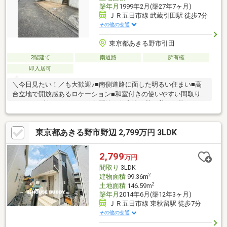
築年月
1999年2月(築27年7ヶ月)
ＪＲ五日市線 武蔵引田駅 徒歩7分
その他の交通
東京都あきる野市引田
2階建て
南道路
所有権
即入居可
＼今日見たい！／も大歓迎♪■南側道路に面した明るい住まい■高
台立地で開放感あるロケーション■和室付きの使いやすい間取り■
トイレ2ヶ所で朝もスムーズ■閑静な住宅地で落ち着いた暮らし
東京都あきる野市野辺 2,799万円 3LDK
2,799
万円
間取り
3LDK
2
建物面積
99.36m
2
土地面積
146.59m
築年月
2014年6月(築12年3ヶ月)
ＪＲ五日市線 東秋留駅 徒歩7分
その他の交通