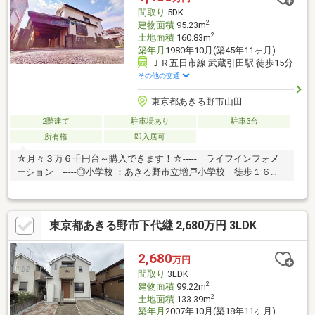
間取り
5DK
2
建物面積
95.23m
2
土地面積
160.83m
築年月
1980年10月(築45年11ヶ月)
ＪＲ五日市線 武蔵引田駅 徒歩15分
その他の交通
東京都あきる野市山田
2階建て
駐車場あり
駐車3台
所有権
即入居可
☆月々３万６千円台～購入できます！☆----- ライフインフォメ
ーション -----◎小学校 ：あきる野市立増戸小学校 徒歩１６
分 ◎中学校 ：あきる野市立増戸中学校 徒歩２１分◎近
隣お買物 ：イオンモール日の出 車７分 セブンイレブン 徒歩
３分---------- ライフイメージ ----------■緑豊かで閑静な住宅街の
東京都あきる野市下代継 2,680万円 3LDK
北西角地！■土地面積４８坪超！■人気の開発分譲地内■生活施設
や教育施設が徒歩圏に整った快適な住環境♪【コスモホームでは専
属の担当者がトータルサポート致します】物件のこと、小さな疑
2,680
万円
問等ございましたらお気軽にお問い合わせください♪
間取り
3LDK
2
建物面積
99.22m
2
土地面積
133.39m
築年月
2007年10月(築18年11ヶ月)