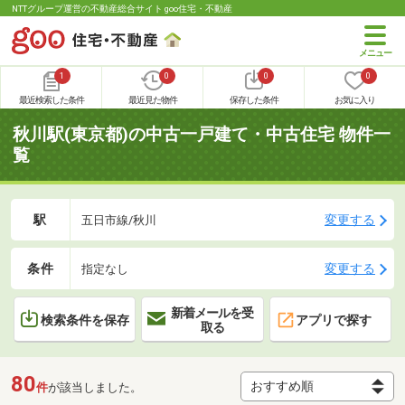
NTTグループ運営の不動産総合サイト goo住宅・不動産
1
0
0
0
最近検索した条件
最近見た物件
保存した条件
お気に入り
秋川駅(東京都)の中古一戸建て・中古住宅 物件一
覧
駅
変更する
五日市線/秋川
条件
変更する
指定なし
新着メールを受
検索条件を保存
アプリで探す
取る
80
件
が該当しました。