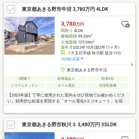
東京都あきる野市牛沼 3,780万円 4LDK
3,780
万円
間取り
4LDK
2
建物面積
99.26m
2
土地面積
125.04m
築年月
2023年10月(築2年11ヶ月)
ＪＲ五日市線 秋川駅 徒歩13分
その他の交通
東京都あきる野市牛沼
2階建て
駐車場あり
駐車2台
システムキッチン
オール電化
浴室乾燥機
【2023年築】丁寧に使用された室内をぜひ現地でお確かめくださ
い。効率的な給湯を実現する「オール電化×エコキュート」を採用
し、環境と毎月のランニングコストに配慮。IHクッキングヒータ
ーは火を使わず、お子様とのお料理も安心です。下がり天井が映
えるLDKは、隣接する洋室と繋げばより開放的な空間に。キッチ
東京都あきる野市秋川３ 3,480万円 3SLDK
ンからリビング全体が見渡せ、家事をしながらお子様を見守れま
す。SICや備え付け食器棚など、動線上の収納が日々の家事をサポ
ート。並列2台駐車可能なスペースは、送迎や買い物帰りもスムー