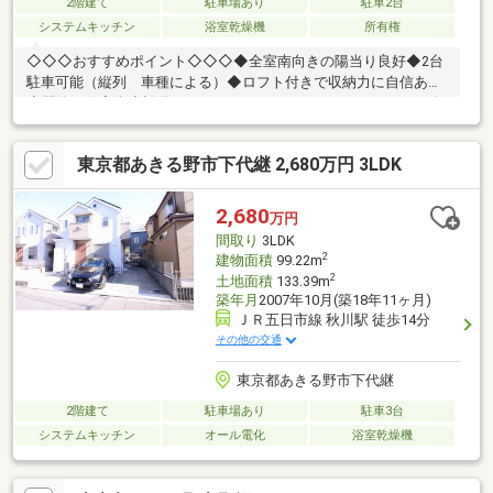
2階建て
駐車場あり
駐車2台
システムキッチン
浴室乾燥機
所有権
◇◇◇おすすめポイント◇◇◇◆全室南向きの陽当り良好◆2台
駐車可能（縦列 車種による）◆ロフト付きで収納力に自信あり
◆閑静な住宅街◆設備チェックポイント・システムキッチン（食
洗器内臓）・洗面化粧台交換・トイレ2ヶ所・モニター付きインタ
ーホン・広々浴室
東京都あきる野市下代継 2,680万円 3LDK
2,680
万円
間取り
3LDK
2
建物面積
99.22m
2
土地面積
133.39m
築年月
2007年10月(築18年11ヶ月)
ＪＲ五日市線 秋川駅 徒歩14分
その他の交通
東京都あきる野市下代継
2階建て
駐車場あり
駐車3台
システムキッチン
オール電化
浴室乾燥機