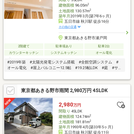
2
建物面積
96.05m
2
土地面積
130.57m
築年月
2019年3月(築7年6ヶ月)
五日市線 秋川駅 徒歩16分
その他の交通
東京都あきる野市瀬戸岡
2階建て
駐車場あり
駐車2台
カウンターキッチン
システムキッチン
オール電化
#2019年築 #太陽光発電システム搭載 #全館空調システム #
オール電化 #屋上バルコニー12.5帖 #19.25帖LDK #庭 #サイ
クルポート #カースペース2台分
東京都あきる野市雨間 2,980万円 4SLDK
2,980
万円
間取り
4SLDK
2
建物面積
124.74m
2
土地面積
181.81m
築年月
1993年4月(築33年5ヶ月)
五日市線 秋川駅 徒歩11分