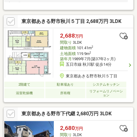
車で5分！
東京都あきる野市秋川５丁目 2,688万円 3LDK
2,688
万円
間取り
3LDK
2
建物面積
101.41m
2
土地面積
119.9m
築年月
1989年7月(築37年2ヶ月)
五日市線 秋川駅 徒歩14分
東京都あきる野市秋川５丁目
2階建て
駐車場あり
システムキッチン
リフォームリノベーシ
浴室乾燥機
所有権
ョン
東京都あきる野市下代継 2,680万円 3LDK
2,680
万円
間取り
3LDK