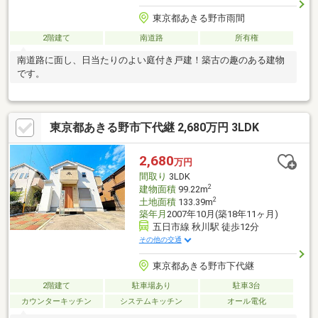
東京都あきる野市雨間
2階建て
南道路
所有権
南道路に面し、日当たりのよい庭付き戸建！築古の趣のある建物
です。
東京都あきる野市下代継 2,680万円 3LDK
2,680
万円
間取り
3LDK
2
建物面積
99.22m
2
土地面積
133.39m
築年月
2007年10月(築18年11ヶ月)
五日市線 秋川駅 徒歩12分
その他の交通
東京都あきる野市下代継
2階建て
駐車場あり
駐車3台
カウンターキッチン
システムキッチン
オール電化