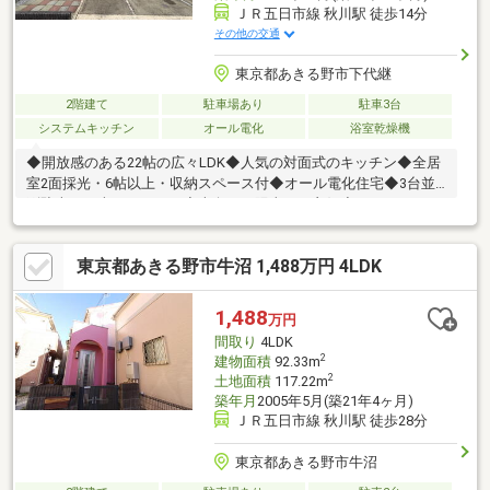
ＪＲ五日市線 秋川駅 徒歩14分
その他の交通
東京都あきる野市下代継
2階建て
駐車場あり
駐車3台
システムキッチン
オール電化
浴室乾燥機
◆開放感のある22帖の広々LDK◆人気の対面式のキッチン◆全居
室2面採光・6帖以上・収納スペース付◆オール電化住宅◆3台並
列駐車可（車種による）◆南向きで陽当たり良好◆まもりすまい
既存住宅保険（瑕疵担保保険）5年付◆浴室暖房乾燥機・追い焚
き機能付きオートバス◆2025年10月新規内外装リフォーム完了
東京都あきる野市牛沼 1,488万円 4LDK
済・外壁、屋根塗装・バルコニー防水塗装・外壁シーリング工
事・システムキッチン交換・洗面化粧台交換・トイレ交換・下駄
箱交換・全室クロス貼換（壁、天井、床クッションフロア）・全
1,488
万円
床フロアータイルに貼換・ＴＶインターホン交換・居室照明器具
間取り
4LDK
交換・建具交換・網戸張替等
2
建物面積
92.33m
2
土地面積
117.22m
築年月
2005年5月(築21年4ヶ月)
ＪＲ五日市線 秋川駅 徒歩28分
東京都あきる野市牛沼