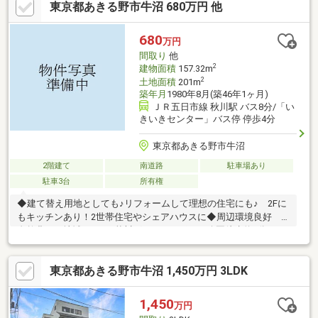
東京都あきる野市牛沼 680万円 他
小学校…徒歩約14分・市立増戸中学校…徒歩約12分・いなげやあき
る野北伊奈店…徒歩約13分・セブンイレブンあきる野増戸店…徒歩
約5分・ウェルパークあきる野伊奈店…徒歩約7分見るだけで“家族
680
万円
の暮らし”がイメージできる。ハウスバディ公式サイトで限定公開
間取り
他
中。
2
建物面積
157.32m
2
土地面積
201m
築年月
1980年8月(築46年1ヶ月)
ＪＲ五日市線 秋川駅 バス8分/「い
きいきセンター」バス停 停歩4分
東京都あきる野市牛沼
2階建て
南道路
駐車場あり
駐車3台
所有権
◆建て替え用地としても♪リフォームして理想の住宅にも♪ 2Fに
もキッチンあり！2世帯住宅やシェアハウスに◆周辺環境良好
自然豊かな地域です♪ 秋川グリーンスポーツ公園徒歩約6分！
テニスコート、少年野球場、アスレチック遊具などの設備のある
施設です♪是非一度ご覧ください！経験豊富なスタッフが周辺環境
東京都あきる野市牛沼 1,450万円 3LDK
も併せて現地をご案内致します♪それぞれのお客様に合わせたご提
案を致します！資金計画、住宅ローン等についてもご相談可能！
《ご希望日にご案内可能！お気軽にご連絡・ご相談下さい♪》
1,450
万円