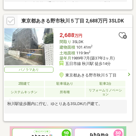
います。 多西小学校も通学範囲内で家族にうれしい住環境。
東京都あきる野市秋川５丁目 2,688万円 3SLDK
2,688
万円
間取り
3SLDK
2
建物面積
101.41m
2
土地面積
119.9m
築年月
1989年7月(築37年2ヶ月)
五日市線 秋川駅 徒歩14分
パノラマあり
東京都あきる野市秋川５丁目
2階建て
駐車場あり
駐車2台
リフォームリノベーシ
システムキッチン
所有権
ョン
秋川駅徒歩圏内に佇む、ゆとりある3SLDKの戸建て。