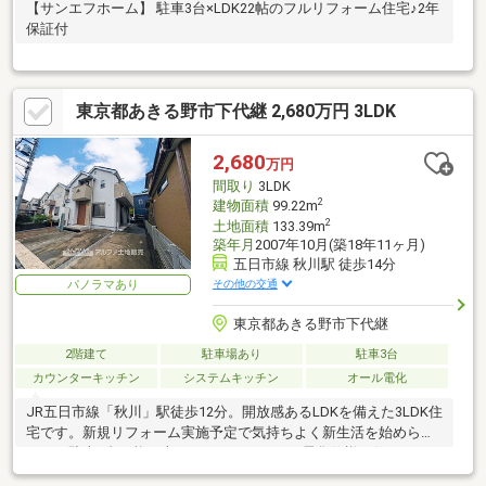
【サンエフホーム】 駐車3台×LDK22帖のフルリフォーム住宅♪2年
保証付
東京都あきる野市下代継 2,680万円 3LDK
2,680
万円
間取り
3LDK
2
建物面積
99.22m
2
土地面積
133.39m
築年月
2007年10月(築18年11ヶ月)
五日市線 秋川駅 徒歩14分
その他の交通
パノラマあり
東京都あきる野市下代継
2階建て
駐車場あり
駐車3台
カウンターキッチン
システムキッチン
オール電化
JR五日市線「秋川」駅徒歩12分。開放感あるLDKを備えた3LDK住
宅です。新規リフォーム実施予定で気持ちよく新生活を始められ
ます。駐車3台可能（車種による）、オール電化仕様の住まいで
す。