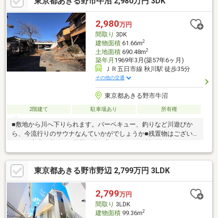
東京都あきる野市牛沼 2,980万円 3DK
2,980
万円
間取り
3DK
2
建物面積
61.66m
2
土地面積
690.48m
築年月
1969年3月(築57年6ヶ月)
ＪＲ五日市線 秋川駅 徒歩35分
その他の交通
東京都あきる野市牛沼
2階建て
駐車場あり
所有権
■敷地から川へ下りられます。バーベキュー、釣りなど川遊びか
ら、今流行りのサウナなんていかがでしょうか■残置物はござい
ますが内見可能です■母屋は地下室あり ほか5棟（各21.09㎡）あ
り
東京都あきる野市野辺 2,799万円 3LDK
2,799
万円
間取り
3LDK
2
建物面積
99.36m