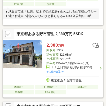
駐車2台
所有権
●JR五日市線『秋川』駅まで徒歩22分●緑あふれる住宅街に佇む一
戸建て住宅○ご家族でのびのびと暮らせる4LDK○全居室約6.0帖以
上のゆとりある広さが確保されています●全居室2面採光×広々し
た南側道路で日当たり良好●南向きのバルコニー2か所あり○収納
充実［小屋裏収納、全居室収納、床下収納など］○カースペース2
東京都あきる野市菅生 2,380万円 5SDK
台分あり ※車種によります●利便性と穏やかさを兼ね備えた住環
境●徒歩15分圏内にコンビニ、スーパー、ドラッグストアあり○指
定小学校・中学校まで徒歩10分○周辺交通量も少なく、子育て層
2,380
万円
も安心して暮らせます
間取り
5SDK
2
建物面積
126.68m
2
土地面積
228.7m
築年月
1967年2月(築59年7ヶ月)
ＪＲ五日市線 秋川駅 徒歩30分
その他の交通
東京都あきる野市菅生
2階建て
駐車場あり
駐車3台
所有権
即入居可