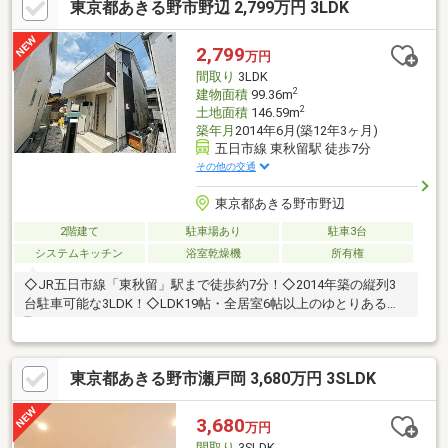
東京都あきる野市野辺 2,799万円 3LDK
2,799
万円
間取り
3LDK
2
建物面積
99.36m
2
土地面積
146.59m
築年月
2014年6月(築12年3ヶ月)
五日市線 東秋留駅 徒歩7分
その他の交通
東京都あきる野市野辺
2階建て
駐車場あり
駐車3台
システムキッチン
浴室乾燥機
所有権
◇JR五日市線「東秋留」駅まで徒歩約7分！◇2014年築の縦列3
台駐車可能な3LDK！◇LDK19帖・全居室6帖以上のゆとりある間
取り！
東京都あきる野市瀬戸岡 3,680万円 3SLDK
3,680
万円
間取り
3SLDK