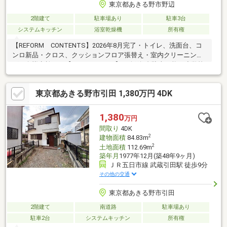
東京都あきる野市野辺
2階建て
駐車場あり
駐車3台
システムキッチン
浴室乾燥機
所有権
【REFORM CONTENTS】2026年8月完了・トイレ、洗面台、コ
ンロ新品・クロス、クッションフロア張替え・室内クリーニン
グ・白蟻点検など【GOOD POINT】・縦列3台駐車可能・小学校
近くお子様の通学も安心・全居室6帖以上・約2帖のウォークイン
クローゼット・徒歩圏内に買い物施設があり生活便利な立地
東京都あきる野市引田 1,380万円 4DK
【LOCATION】・JR五日市線「東秋留」駅…徒歩約7分・市立東秋
留小学校…徒歩約6分・市立東中学校…徒歩約20分・いなげやあき
る野雨間店…徒歩約11分・ローソン・スリーエフ秋川野辺店…徒歩
1,380
万円
約2分ハウスバディ公式サイトで限定公開中
間取り
4DK
2
建物面積
84.83m
2
土地面積
112.69m
築年月
1977年12月(築48年9ヶ月)
ＪＲ五日市線 武蔵引田駅 徒歩9分
その他の交通
東京都あきる野市引田
2階建て
南道路
駐車場あり
駐車2台
システムキッチン
所有権