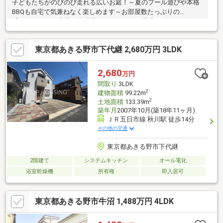
子どもたちがのびのび走れる広いお庭！～夏のプール遊びや本格
BBQも自宅で気兼ねなく楽しめます～お部屋数たっぷりの
「5SLDK」で二世帯や多世帯ファミリーにも最適 ！吹抜リビング
＆独立書斎約16.2帖の広々LDKは、上部が吹抜＆勾配天井になっ
ており、贅沢な開放感を演出。生活利便性が高い住環境スーパー
東京都あきる野市下代継 2,680万円 3LDK
「いなげや あきる野雨間店」まで徒歩わずか3分！JR五日市線
「東秋留」駅まで徒歩13分と、駅までも十分徒歩圏内です。～お
好きな日時にご内見可能～「宅地建物取引士」、「住宅ローンア
2,680
万円
ドバイザー」資格保有者が担当いたします！住宅ローン無料相談
間取り
3LDK
承ります！お気軽にお問合せください！
2
建物面積
99.22m
2
土地面積
133.39m
築年月
2007年10月(築18年11ヶ月)
ＪＲ五日市線 秋川駅 徒歩14分
その他の交通
東京都あきる野市下代継
2階建て
システムキッチン
オール電化
浴室乾燥機
所有権
即入居可
東京都あきる野市牛沼 1,488万円 4LDK