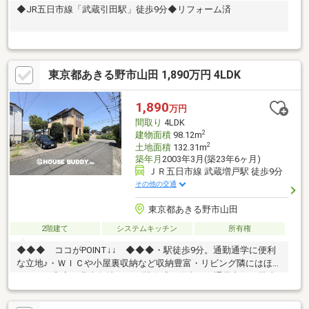
◆JR五日市線「武蔵引田駅」徒歩9分◆リフォーム済
東京都あきる野市山田 1,890万円 4LDK
1,890
万円
間取り
4LDK
2
建物面積
98.12m
2
土地面積
132.31m
築年月
2003年3月(築23年6ヶ月)
ＪＲ五日市線 武蔵増戸駅 徒歩9分
その他の交通
東京都あきる野市山田
2階建て
システムキッチン
所有権
◆◆◆ ココがPOINT↓↓ ◆◆◆・駅徒歩9分。通勤通学に便利
な立地♪・ＷＩＣや小屋裏収納など収納豊富・リビング隣にはほっ
とできる和室・北東角地につき開放感＆陽当り・通風良好・駐車
スペース２台可(車種による)・徒歩圏にスーパーがあり買物便利
【LOCATION】・JR青梅線「武蔵増戸」駅…徒歩約9分・市立増戸