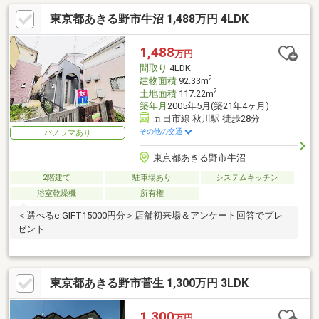
東京都あきる野市牛沼 1,488万円 4LDK
1,488
万円
間取り
4LDK
2
建物面積
92.33m
2
土地面積
117.22m
築年月
2005年5月(築21年4ヶ月)
五日市線 秋川駅 徒歩28分
その他の交通
パノラマあり
東京都あきる野市牛沼
2階建て
駐車場あり
システムキッチン
浴室乾燥機
所有権
＜選べるe-GIFT15000円分＞店舗初来場＆アンケート回答でプレ
ゼント
東京都あきる野市菅生 1,300万円 3LDK
1,300
万円