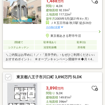
1,488
万円
間取り
4LDK
2
建物面積
92.33m
2
土地面積
117.22m
築年月
2005年5月(築21年4ヶ月)
ＪＲ五日市線 秋川駅 徒歩26分
その他の交通
東京都あきる野市牛沼
2階建て
駐車場あり
駐車2台
システムキッチン
浴室乾燥機
所有権
＼ご内覧はお早めに！／ ↑「見学予約」↑もぜひご利用ください♪↓
おすすめポイント↓ ☆オープンキャンペーン開催中☆◆月々4万
円台から購入可能！◆リフォーム済で即入居OK♪◆カースペース2
台☆ (車種による)◆和室のある収納豊富な4LDK☆あると便利なロ
フトもあります！◆南側にお庭もある為生活の楽しみが広がりそ
東京都八王子市川口町 3,890万円 5LDK
うですね♪◆高速インターが近い為お出かけには便利な立地です
☆◆東京サマーランドも近いです♪◆安心の2年保証付き！＊オー
プンキャンペーン詳細は下記の「プレゼント情報」をご覧くださ
3,890
万円
い☆＊いつでもお気軽にお問い合わせください♪
間取り
5LDK
2
建物面積
149.81m
2
土地面積
396m