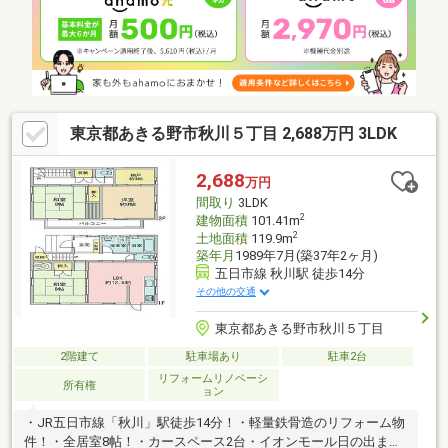
東京都あきる野市秋川５丁目 2,688万円 3LDK
2,688
万円
間取り
3LDK
2
建物面積
101.41m
2
土地面積
119.9m
築年月
1989年7月(築37年2ヶ月)
五日市線 秋川駅 徒歩14分
その他の交通
東京都あきる野市秋川５丁目
2階建て
駐車場あり
駐車2台
リフォームリノベーシ
所有権
ョン
・JR五日市線「秋川」駅徒歩14分！・軽量鉄骨造のリフォーム物
件！・全居室8帖！・カースペース2台・イオンモール日の出まで