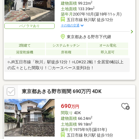
2
建物面積
99.22m
2
土地面積
133.39m
築年月
2007年10月(築18年11ヶ月)
五日市線 秋川駅 徒歩12分
その他の交通
パノラマあり
東京都あきる野市下代継
2階建て
システムキッチン
オール電化
浴室乾燥機
所有権
即入居可
○JR五日市線「秋川」駅徒歩12分！○LDK22.2帖！全居室6帖以上
の広々とした間取り！〇カースペース並列3台！
東京都あきる野市雨間 690万円 4DK
690
万円
間取り
4DK
2
建物面積
66.24m
2
土地面積
99.18m
築年月
1975年9月(築51年)
五日市線 秋川駅 徒歩15分