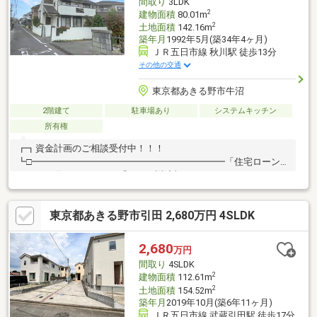
間取り
3LDK
2
建物面積
80.01m
2
土地面積
142.16m
築年月
1992年5月(築34年4ヶ月)
ＪＲ五日市線 秋川駅 徒歩13分
その他の交通
東京都あきる野市牛沼
2階建て
駐車場あり
システムキッチン
所有権
┏┓資金計画のご相談受付中！！！
┗□━━━━━━━━━━━━━━━━━━━━━「住宅ローン
はいくら借りれるの？」「月々の返済額をいくらにしたい！」、
「変動金利か固定金利のどちらが良いのだろう？」資金計画で疑
問や悩み等ございましたら、是非ご相談下さいませ。現在の金利
東京都あきる野市引田 2,680万円 4SLDK
情勢やお借入銀行の特徴からお客様に合った住宅ローンの組み方
をご提案いたします。※本物件以外での資金計画のご相談も承り
ます。お気軽にご相談下さいませ。
2,680
万円
間取り
4SLDK
2
建物面積
112.61m
2
土地面積
154.52m
築年月
2019年10月(築6年11ヶ月)
ＪＲ五日市線 武蔵引田駅 徒歩17分