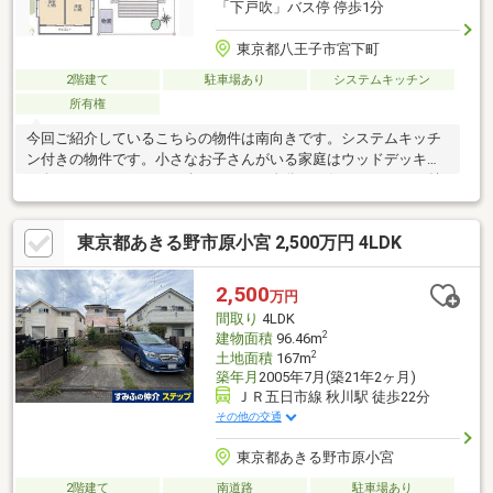
「下戸吹」バス停 停歩1分
東京都八王子市宮下町
2階建て
駐車場あり
システムキッチン
所有権
今回ご紹介しているこちらの物件は南向きです。システムキッチ
ン付きの物件です。小さなお子さんがいる家庭はウッドデッキで
日向ぼっこもできるので楽しめます。自分でも住みたいくらい魅
力的な投資用物件です。浴室は冷めた湯を再び沸かせる追焚機能
が付いています。開放感溢れる室内が魅力の、4LDKの物件はこち
東京都あきる野市原小宮 2,500万円 4LDK
らです。全居室6帖以上ですので、広々とスペースを使うことがで
きます。
2,500
万円
間取り
4LDK
2
建物面積
96.46m
2
土地面積
167m
築年月
2005年7月(築21年2ヶ月)
ＪＲ五日市線 秋川駅 徒歩22分
その他の交通
東京都あきる野市原小宮
2階建て
南道路
駐車場あり