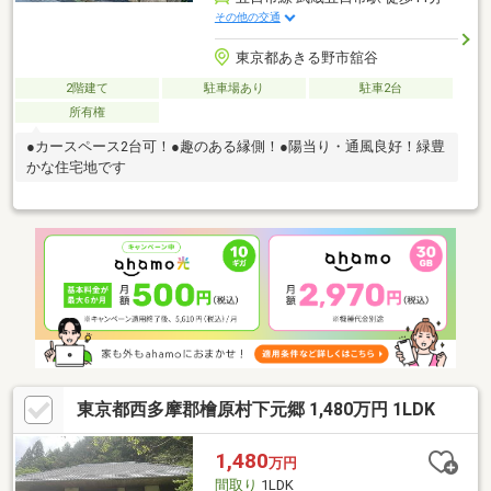
その他の交通
東京都あきる野市舘谷
2階建て
駐車場あり
駐車2台
所有権
●カースペース2台可！●趣のある縁側！●陽当り・通風良好！緑豊
かな住宅地です
東京都西多摩郡檜原村下元郷 1,480万円 1LDK
1,480
万円
間取り
1LDK