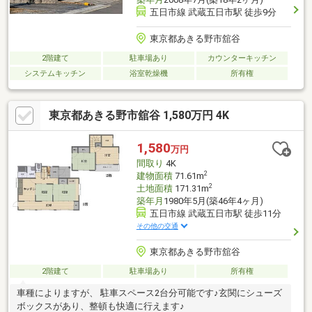
五日市線 武蔵五日市駅 徒歩9分
東京都あきる野市舘谷
2階建て
駐車場あり
カウンターキッチン
システムキッチン
浴室乾燥機
所有権
東京都あきる野市舘谷 1,580万円 4K
1,580
万円
間取り
4K
2
建物面積
71.61m
2
土地面積
171.31m
築年月
1980年5月(築46年4ヶ月)
五日市線 武蔵五日市駅 徒歩11分
その他の交通
東京都あきる野市舘谷
2階建て
駐車場あり
所有権
車種によりますが、 駐車スペース2台分可能です♪玄関にシューズ
ボックスがあり、整頓も快適に行えます♪