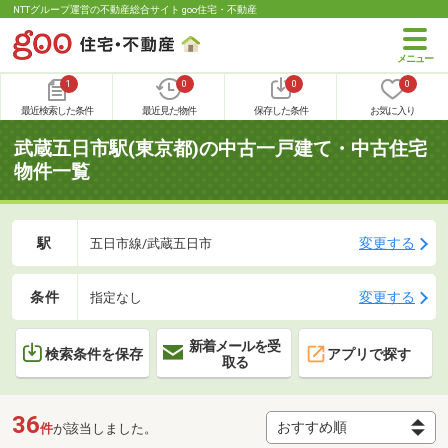
NTTグループ運営の不動産総合サイト goo住宅・不動産
1
0
0
0
最近検索した条件
最近見た物件
保存した条件
お気に入り
武蔵五日市駅(東京都)の中古一戸建て・中古住宅
物件一覧
駅
変更する
五日市線/武蔵五日市
条件
変更する
指定なし
新着メールを受
検索条件を保存
アプリで探す
取る
36
件
が該当しました。