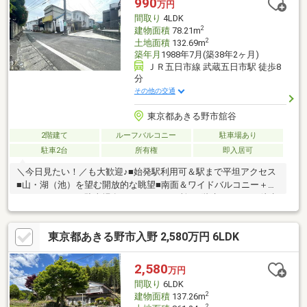
990
万円
間取り
4LDK
2
建物面積
78.21m
2
土地面積
132.69m
築年月
1988年7月(築38年2ヶ月)
ＪＲ五日市線 武蔵五日市駅 徒歩8
分
その他の交通
東京都あきる野市舘谷
2階建て
ルーフバルコニー
駐車場あり
駐車2台
所有権
即入居可
＼今日見たい！／も大歓迎♪■始発駅利用可＆駅まで平坦アクセス
■山・湖（池）を望む開放的な眺望■南面＆ワイドバルコニー＋ル
ーフバルコニー■駐車場有り・トイレ2ヶ所の2階建■スーパー徒歩
10分以内で生活便利
東京都あきる野市入野 2,580万円 6LDK
2,580
万円
間取り
6LDK
2
建物面積
137.26m
2