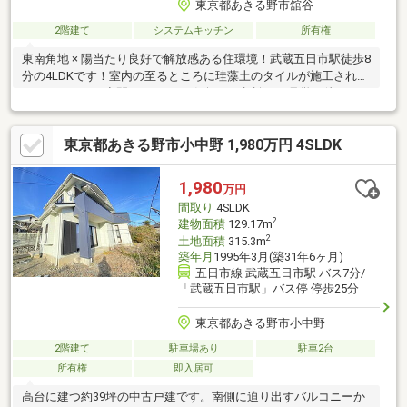
東京都あきる野市舘谷
2階建て
システムキッチン
所有権
東南角地 × 陽当たり良好で解放感ある住環境！武蔵五日市駅徒歩8
分の4LDKです！室内の至るところに珪藻土のタイルが施工されて
いてこだわりの空間です♪ぜひお気軽にご相談・ご見学お待ちして
おります！
東京都あきる野市小中野 1,980万円 4SLDK
1,980
万円
間取り
4SLDK
2
建物面積
129.17m
2
土地面積
315.3m
築年月
1995年3月(築31年6ヶ月)
五日市線 武蔵五日市駅 バス7分/
「武蔵五日市駅」バス停 停歩25分
東京都あきる野市小中野
2階建て
駐車場あり
駐車2台
所有権
即入居可
高台に建つ約39坪の中古戸建です。南側に迫り出すバルコニーか