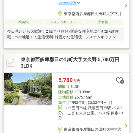
その他の交通
東京都西多摩郡日の出町大字平井
2階建て
システムキッチン
所有権
今日見たいも大歓迎！□ 陽当り良好♪閑静な住宅地に佇む2階建住
宅□ 市街地近くで生活便利♪緑豊かな住環境□ システムキッチン＆
シャワー付洗面化粧台完備□ 和室付き＆トイレ2ヶ所で使いやすい
間取り□ 緑豊かな住宅地で落ち着いた暮らしを実現
東京都西多摩郡日の出町大字大久野 5,780万円
3LDK
5,780
万円
間取り
3LDK
2
建物面積
130.08m
2
土地面積
2675.15m
築年月
1993年5月(築33年4ヶ月)
ＪＲ五日市線 武蔵五日市駅 バス3
分/「こども未来公園」バス停 停歩19
分
東京都西多摩郡日の出町大字大久