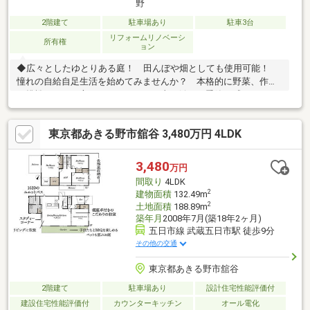
野
2階建て
駐車場あり
駐車3台
リフォームリノベーシ
所有権
ョン
◆広々としたゆとりある庭！ 田んぼや畑としても使用可能！
憧れの自給自足生活を始めてみませんか？ 本格的に野菜、作り
に挑戦をしたい方にもおススメ！ 土に触れ、季節を感じる、そ
んな贅沢な時間や「旬」を味わう暮らしを♪ ◆閑静な緑豊かな
地域 理想の田舎暮らしを叶えられそうですね！◆周辺環境良
東京都あきる野市舘谷 3,480万円 4LDK
好 自然豊かな地域です♪ 大正保育園：徒歩約7分 コンビニ、
スーパーやドラックストア、郵便局なども車で10分圏内！ 日々
の暮らしも便利に快適に♪是非一度ご覧ください！資金計画、住宅
3,480
万円
ローン等についてもご相談可能！《ご希望日にご案内可能！お気
間取り
4LDK
軽にご連絡・ご相談下さい♪》
2
建物面積
132.49m
2
土地面積
188.89m
築年月
2008年7月(築18年2ヶ月)
五日市線 武蔵五日市駅 徒歩9分
その他の交通
東京都あきる野市舘谷
2階建て
駐車場あり
設計住宅性能評価付
建設住宅性能評価付
カウンターキッチン
オール電化