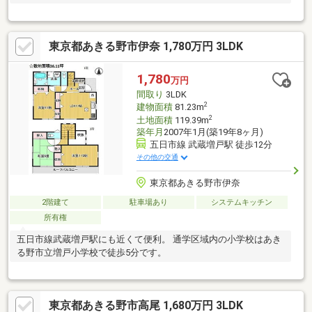
東京都あきる野市伊奈 1,780万円 3LDK
1,780
万円
間取り
3LDK
2
建物面積
81.23m
2
土地面積
119.39m
築年月
2007年1月(築19年8ヶ月)
五日市線 武蔵増戸駅 徒歩12分
その他の交通
東京都あきる野市伊奈
2階建て
駐車場あり
システムキッチン
所有権
五日市線武蔵増戸駅にも近くて便利。 通学区域内の小学校はあき
る野市立増戸小学校で徒歩5分です。
東京都あきる野市高尾 1,680万円 3LDK