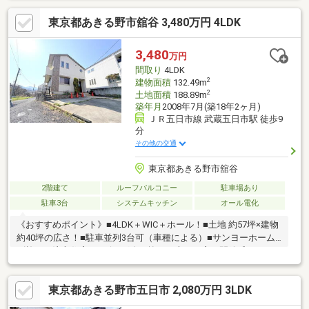
東京都あきる野市舘谷 3,480万円 4LDK
3,480
万円
間取り
4LDK
2
建物面積
132.49m
2
土地面積
188.89m
築年月
2008年7月(築18年2ヶ月)
ＪＲ五日市線 武蔵五日市駅 徒歩9
分
その他の交通
東京都あきる野市舘谷
2階建て
ルーフバルコニー
駐車場あり
駐車3台
システムキッチン
オール電化
《おすすめポイント》■4LDK＋WIC＋ホール！■土地 約57坪×建物
約40坪の広さ！■駐車並列3台可（車種による）■サンヨーホーム
ズ施工の注文住宅■リビング吹き抜け＋大きな窓で開放感■テラス
デッキ付き！■太陽光発電システム付き住宅！■メーカー点検メン
テナンス引継ぎ可■1620の広々したユニットバス！■堀座卓付きの
東京都あきる野市五日市 2,080万円 3LDK
こだわりの和室！即日ご案内可能です！お気軽にお問い合わせ下
さい！