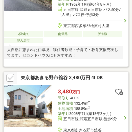
築年月
1962年1月(築64年8ヶ月)
五日市線 武蔵五日市駅 バス50分/
「人里」バス停 停歩3分
東京都西多摩郡檜原村人里
2階建て
南道路
所有権
即入居可
大自然に恵まれた住環境。移住者歓迎・子育て・教育支援充実し
てます。セカンドハウスにもおすすめ！
東京都あきる野市舘谷 3,480万円 4LDK
3,480
万円
間取り
4LDK
2
建物面積
132.49m
2
土地面積
188.89m
築年月
2008年7月(築18年2ヶ月)
五日市線 武蔵五日市駅 徒歩9分
東京都あきる野市舘谷