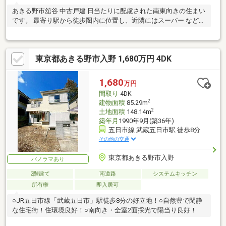
あきる野市舘谷 中古戸建 日当たりに配慮された南東向きの住まい
です。 最寄り駅から徒歩圏内に位置し、近隣にはスーパー などの
買い物施設が揃う生活利便性の高いロケーション です。
東京都あきる野市入野 1,680万円 4DK
1,680
万円
間取り
4DK
2
建物面積
85.29m
2
土地面積
148.14m
築年月
1990年9月(築36年)
五日市線 武蔵五日市駅 徒歩8分
その他の交通
東京都あきる野市入野
パノラマあり
2階建て
南道路
システムキッチン
所有権
即入居可
○JR五日市線「武蔵五日市」駅徒歩8分の好立地！○自然豊で閑静
な住宅街！住環境良好！○南向き・全室2面採光で陽当り良好！