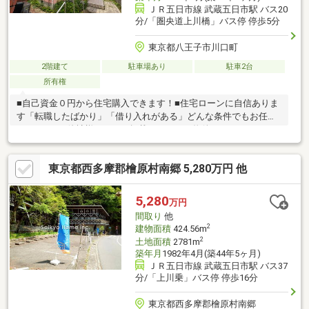
ＪＲ五日市線 武蔵五日市駅 バス20
分/「圏央道上川橋」バス停 停歩5分
東京都八王子市川口町
2階建て
駐車場あり
駐車2台
所有権
■自己資金０円から住宅購入できます！■住宅ローンに自信ありま
す「転職したばかり」「借り入れがある」どんな条件でもお任せ
ください！■他社様でネット掲載されている物件も、まとめてご
紹介可能です！■見学、お問合せにつきましては土日に限らず平
日、営業時間外でもご対応可能です！東亜住宅ではお客様が安心
東京都西多摩郡檜原村南郷 5,280万円 他
して頂けますよう常に新しい事を取り入れております。経験豊富
な知識でお客様の悩み事をしっかりと解消いたします。お住まい
探しは東亜住宅にお任せください！ご見学予約は0120-60-
5,280
万円
1665【通話料無料】までお気軽にお電話ください♪スマートフォ
間取り
他
ンの方は右下の青いバナーよりお問合せ頂けます♪
2
建物面積
424.56m
2
土地面積
2781m
築年月
1982年4月(築44年5ヶ月)
ＪＲ五日市線 武蔵五日市駅 バス37
分/「上川乗」バス停 停歩16分
東京都西多摩郡檜原村南郷