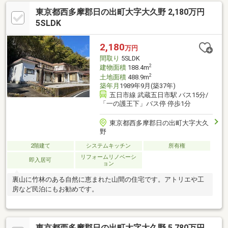
東京都西多摩郡日の出町大字大久野 2,180万円
5SLDK
2,180
万円
間取り
5SLDK
2
建物面積
188.4m
2
土地面積
488.9m
築年月
1989年9月(築37年)
五日市線 武蔵五日市駅 バス15分/
「一の護王下」バス停 停歩1分
東京都西多摩郡日の出町大字大久
野
2階建て
システムキッチン
所有権
リフォームリノベーシ
即入居可
ョン
裏山に竹林のある自然に恵まれた山間の住宅です。アトリエや工
房など民泊にもお勧めです。
東京都西多摩郡日の出町大字大久野 5,780万円