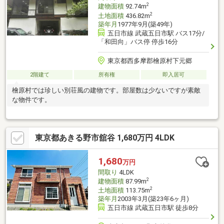
2
建物面積
92.74m
2
土地面積
436.82m
築年月
1977年9月(築49年)
五日市線 武蔵五日市駅 バス17分/
「和田向」バス停 停歩16分
東京都西多摩郡檜原村下元郷
2階建て
所有権
即入居可
檜原村では珍しい別荘風の建物です。部屋数は少ないですが素敵
な物件です。
東京都あきる野市舘谷 1,680万円 4LDK
1,680
万円
間取り
4LDK
2
建物面積
87.99m
2
土地面積
113.75m
築年月
2003年3月(築23年6ヶ月)
五日市線 武蔵五日市駅 徒歩8分