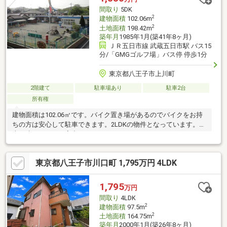
めながら、日常の喧騒を離れた贅沢な時間を満喫してください。
間取り
5DK
2
建物面積
102.06m
2
土地面積
198.42m
築年月
1985年1月(築41年8ヶ月)
ＪＲ五日市線 武蔵五日市駅 バス15
分/「GMGゴルフ場」バス停 停歩1分
東京都八王子市上川町
2階建て
駐車場あり
駐車2台
所有権
建物面積は102.06㎡です。バイク置き場があるのでバイクをお持
ちの方は安心して駐車できます。2LDKの物件となっています。中
古戸建てながら、室内はとてもきれいです。IHクッキングヒータ
ーを使用したキッチンです。庭付なので広々としておりオススメ
できる物件です。駐輪場があるので、バイクも自転車も置いてお
東京都八王子市川口町 1,795万円 4LDK
くことができます。
1,795
万円
間取り
4LDK
2
建物面積
97.5m
2
土地面積
164.75m
築年月
2000年1月(築26年8ヶ月)