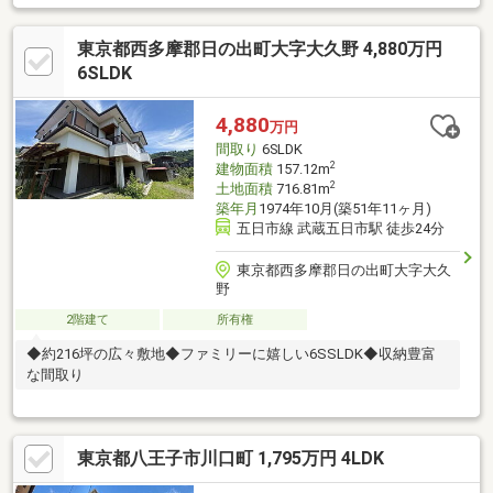
東京都西多摩郡日の出町大字大久野 4,880万円
6SLDK
4,880
万円
間取り
6SLDK
2
建物面積
157.12m
2
土地面積
716.81m
築年月
1974年10月(築51年11ヶ月)
五日市線 武蔵五日市駅 徒歩24分
東京都西多摩郡日の出町大字大久
野
2階建て
所有権
◆約216坪の広々敷地◆ファミリーに嬉しい6SSLDK◆収納豊富
な間取り
東京都八王子市川口町 1,795万円 4LDK