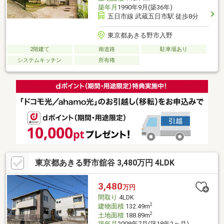
築年月
1990年9月(築36年)
五日市線 武蔵五日市駅 徒歩8分
東京都あきる野市入野
2階建て
南道路
駐車場あり
システムキッチン
所有権
東京都あきる野市舘谷 3,480万円 4LDK
3,480
万円
間取り
4LDK
2
建物面積
132.49m
2
土地面積
188.89m
築年月
2008年7月(築18年2ヶ月)