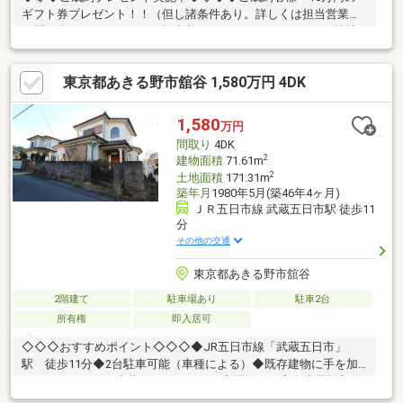
ギフト券プレゼント！！（但し諸条件あり。詳しくは担当営業に
お問い合わせ下さい。）～担当着目ポイント～POINT1. 38帖越
えの大型リビング！別荘や民泊施設としてもご利用頂けます
♪POINT2. 8LDKの大型間取りPOINT3. 収納力抜群の小屋裏収納
東京都あきる野市舘谷 1,580万円 4DK
あり
1,580
万円
間取り
4DK
2
建物面積
71.61m
2
土地面積
171.31m
築年月
1980年5月(築46年4ヶ月)
ＪＲ五日市線 武蔵五日市駅 徒歩11
分
その他の交通
東京都あきる野市舘谷
2階建て
駐車場あり
駐車2台
所有権
即入居可
◇◇◇おすすめポイント◇◇◇◆JR五日市線「武蔵五日市」
駅 徒歩11分◆2台駐車可能（車種による）◆既存建物に手を加
えて住むもよし、建替えもよしです！◆閑静な住宅街◆周辺新築
戸建て増えてます◆静かな環境で暮らしたい方向け