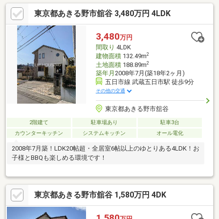
東京都あきる野市舘谷 3,480万円 4LDK
3,480
万円
間取り
4LDK
2
建物面積
132.49m
2
土地面積
188.89m
築年月
2008年7月(築18年2ヶ月)
五日市線 武蔵五日市駅 徒歩9分
その他の交通
東京都あきる野市舘谷
2階建て
駐車場あり
駐車3台
カウンターキッチン
システムキッチン
オール電化
2008年7月築！LDK20帖超・全居室6帖以上のゆとりある4LDK！お
子様とBBQも楽しめる環境です！
東京都あきる野市舘谷 1,580万円 4DK
1,580
万円