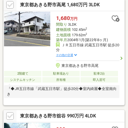
東京都あきる野市高尾 1,680万円 3LDK
1,680
万円
間取り
3LDK
2
建物面積
102.45m
2
土地面積
179.62m
築年月
2004年1月(築22年8ヶ月)
ＪＲ五日市線 武蔵五日市駅 徒歩20
分
その他の交通
東京都あきる野市高尾
2階建て
駐車場あり
駐車2台
システムキッチン
所有権
即入居可
『◆JR五日市線「武蔵五日市駅」徒歩20分◆室内綺麗◆全室南向
き
東京都あきる野市舘谷 990万円 4LDK