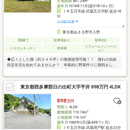
土地面積
861.24m
築年月
1974年11月(築51年10ヶ月)
ＪＲ五日市線 武蔵五日市駅 徒歩18
分
その他の交通
東京都あきる野市入野
2階建て
駐車場あり
駐車3台
リフォームリノベーシ
システムキッチン
所有権
ョン
◆広々とした畑（約３４９坪）の無償使用可能！！ 憧れの自給
自足生活を始めてみませんか？ 本格的に野菜作りに挑戦をした
い方にもおススメ！ 土に触れ、季節を感じる、そんな贅沢な時
間をや「旬」を味わう暮らしを♪ ◆閑静な住宅街♪◆周辺環境良
好 自然豊かな地域です♪ あきる野市立五日市小学校：徒歩8分
東京都西多摩郡日の出町大字平井 898万円 4LDK
（617ｍ） 徒歩圏内にコンビニ、スーパーやドラックストア、
保育所などあり！ 日々のお買い物も便利ですね！是非一度ご覧
ください！資金計画、住宅ローン等についてもご相談可能！《ご
898
万円
希望日にご案内可能！お気軽にご連絡・ご相談下さい♪》
間取り
4LDK
2
建物面積
110.74m
2
土地面積
176.1m
築年月
1982年2月(築44年7ヶ月)
ＪＲ五日市線 武蔵増戸駅 徒歩22分