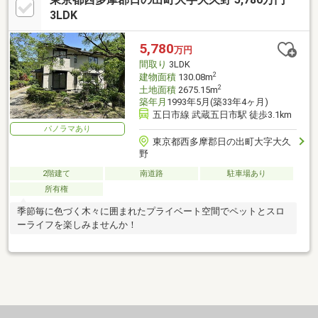
3LDK
5,780
万円
間取り
3LDK
2
建物面積
130.08m
2
土地面積
2675.15m
築年月
1993年5月(築33年4ヶ月)
五日市線 武蔵五日市駅 徒歩3.1km
パノラマあり
東京都西多摩郡日の出町大字大久
野
2階建て
南道路
駐車場あり
所有権
季節毎に色づく木々に囲まれたプライベート空間でペットとスロ
ーライフを楽しみませんか！