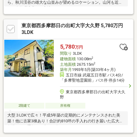
ら、秋川渓谷の雄大な山並みが望めるロケーション。山河も近
い、自然環境豊かな立地です。
東京都西多摩郡日の出町大字大久野 5,780万円
3LDK
5,780
万円
間取り
3LDK
2
建物面積
130.08m
2
土地面積
2675.15m
築年月
1993年5月(築33年4ヶ月)
五日市線 武蔵五日市駅 バス4分/
「多摩聖地霊園前」バス停 停歩14分
東京都西多摩郡日の出町大字大久
野
2階建て
所有権
大型３LDKで広々！平成5年築の定期的にメンテナンスされた美
築！他に古家3棟あり！合計約810坪の手入れの行き届いた広大な
敷地で、四季折々の木々を楽しめます。