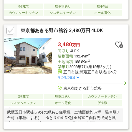
2階建て
駐車場あり
駐車3台
カウンターキッチン
システムキッチン
オール電化
東京都あきる野市舘谷 3,480万円 4LDK
3,480
万円
間取り
4LDK
2
建物面積
132.49m
2
土地面積
188.89m
築年月
2008年7月(築18年2ヶ月)
五日市線 武蔵五日市駅 徒歩9分
その他の交通
東京都あきる野市舘谷
2階建て
駐車場あり
カウンターキッチン
システムキッチン
オール電化
所有権
武蔵五日市駅徒歩9分の緑ある住環境 土地面積約57坪 駐車場3
台可（車種による） ゆとりの4LDKは全居室二面採光で光と風を
感じる住まい 20帖LDKにリビングが見渡せる対面キッチン ぜ
ひご覧ください