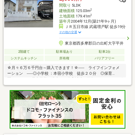
間取り
5LDK
2
建物面積
125.03m
2
土地面積
179.41m
築年月
2004年12月(築21年9ヶ月)
ＪＲ五日市線 武蔵増戸駅 徒歩19分
その他の交通
東京都西多摩郡日の出町大字平井
2階建て
駐車場あり
駐車2台
システムキッチン
所有権
バリアフリー
☆月々６万６千円台～購入できます！☆----- ライフインフォメ
ーション -----◎小学校 ：本宿小学校 徒歩２０分 ◎保育
園 ：平井中学校 徒歩２５分◎近隣お買物 ：スーパーオザ
ム日の出店 徒歩１４分 ◎公共施設 ：五日市伊奈郵便
局 徒歩１４分---------- ライフイメージ ----------☆LDK２０帖！
■土地面積54坪越の広々な立地■自然に恵まれた潤いある住環境♪■
吹き抜け設備。陽当たり・風通し・開放感良好♪【コスモホームで
は専属の担当者がトータルサポート致します】物件のこと、小さ
な疑問等ございましたらお気軽にお問い合わせください♪