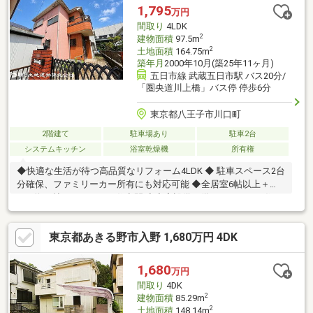
1,795
万円
間取り
4LDK
2
建物面積
97.5m
2
土地面積
164.75m
築年月
2000年10月(築25年11ヶ月)
五日市線 武蔵五日市駅 バス20分/
「圏央道川上橋」バス停 停歩6分
東京都八王子市川口町
2階建て
駐車場あり
駐車2台
システムキッチン
浴室乾燥機
所有権
◆快適な生活が待つ高品質なリフォーム4LDK ◆ 駐車スペース2台
分確保、ファミリーカー所有にも対応可能 ◆全居室6帖以上＋
LDK約11帖のゆとりある住空間 ◆充実設備を備えたゆとりの住ま
い
東京都あきる野市入野 1,680万円 4DK
1,680
万円
間取り
4DK
2
建物面積
85.29m
2
土地面積
148.14m