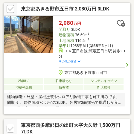
東京都あきる野市五日市 2,080万円 3LDK
2,080
万円
間取り
3LDK
2
建物面積
76.59m
2
土地面積
116.5m
築年月
1988年6月(築38年3ヶ月)
ＪＲ五日市線 武蔵五日市駅 徒歩10
分
その他の交通
東京都あきる野市五日市
2階建て
駐車場あり
システムキッチン
浴室乾燥機
所有権
即入居可
建物構造：外壁・屋根塗装やシロアリ防蟻工事も施工済みです。
間取り： 建物面積76.59㎡の3LDK。各居室2面採光で風通しが良
く、2階全室に収納を備えた機能的なレイアウトです。設備：
2026年6月に内外装フルリノベーション完了。水回り一新に加
え、2階にエアコン3台を新設道のり： 武蔵五日市駅徒歩10分。仕
東京都西多摩郡日の出町大字大久野 1,500万円
事帰りに自然豊かな街並みを歩きながら、オンとオフを心地よく
切り替えられる穏やかな帰り道です。周辺環境： 五日市小学校ま
7LDK