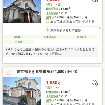
間取り
4DK
2
建物面積
71.61m
2
土地面積
171.31m
築年月
1980年5月(築46年4ヶ月)
五日市線 武蔵五日市駅 徒歩11分
東京都あきる野市舘谷
2階建て
駐車場あり
駐車2台
所有権
■秋川に近く山並みも望める心地よい立地■ダイニングと合わせて
過ごせる和室2室■のんびりできる広縁あり
東京都あきる野市舘谷 1,580万円 4K
1,580
万円
間取り
4K
2
建物面積
71.61m
2
土地面積
171.31m
築年月
1980年5月(築46年4ヶ月)
五日市線 武蔵五日市駅 徒歩11分