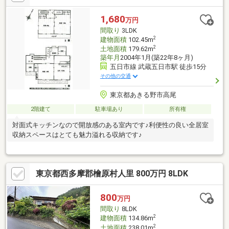
1,680
万円
間取り
3LDK
2
建物面積
102.45m
2
土地面積
179.62m
築年月
2004年1月(築22年8ヶ月)
五日市線 武蔵五日市駅 徒歩15分
その他の交通
東京都あきる野市高尾
2階建て
駐車場あり
所有権
対面式キッチンなので開放感のある室内です♪利便性の良い全居室
収納スペースはとても魅力溢れる収納です♪
東京都西多摩郡檜原村人里 800万円 8LDK
800
万円
間取り
8LDK
2
建物面積
134.86m
2
土地面積
238.01m