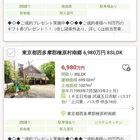
2階建て
南道路
駐車場あり
所有権
即入居可
◆◇◆ご成約プレゼント実施中◆◇◆◆ご成約者様へ10万円の
ギフト券プレゼント！！（但し諸条件あり。詳しくは担当営業に
お問い合わせ下さい。）～担当着目ポイント～POINT1. 店舗と
してもご活用頂けますPOINT2. 居住用スペースもございます
POINT3. 緑豊かな静かな環境です☆住設あんしんサポート 最
東京都西多摩郡檜原村南郷 6,980万円 8SLDK
長10年保証！☆■特長1 最長10年間何度でも利用可能■特長
2 新品交換含め無料修理■特長3 窓口一本化でスムーズな
トラブル対応 ※サポート加入条件については当社規定がありま
6,980
万円
す。
間取り
8SLDK
2
建物面積
699.02m
2
土地面積
1007m
築年月
1993年7月(築33年2ヶ月)
ＪＲ五日市線 武蔵五日市駅 バス37
分/「上川乗」バス停 停歩16分
東京都西多摩郡檜原村南郷
2階建て
駐車場あり
システムキッチン
所有権
即入居可
◆◇◆ご成約プレゼント実施中◆◇◆◆ご成約者様へ10万円の