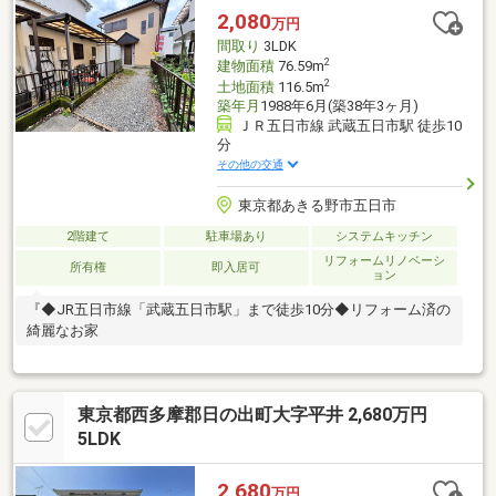
2,080
万円
間取り
3LDK
2
建物面積
76.59m
2
土地面積
116.5m
築年月
1988年6月(築38年3ヶ月)
ＪＲ五日市線 武蔵五日市駅 徒歩10
分
その他の交通
東京都あきる野市五日市
2階建て
駐車場あり
システムキッチン
リフォームリノベーシ
所有権
即入居可
ョン
『◆JR五日市線「武蔵五日市駅」まで徒歩10分◆リフォーム済の
綺麗なお家
東京都西多摩郡日の出町大字平井 2,680万円
5LDK
2,680
万円