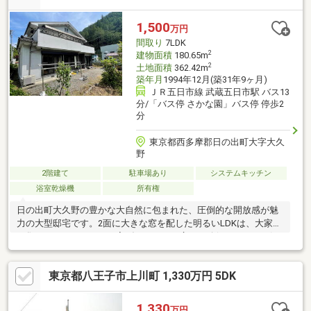
で徒歩約2分（約100m）、五日市保育園まで徒歩約2分（約
130m）。子育て世代に安心の住環境です。
1,500
万円
間取り
7LDK
2
建物面積
180.65m
2
土地面積
362.42m
築年月
1994年12月(築31年9ヶ月)
ＪＲ五日市線 武蔵五日市駅 バス13
分/「バス停 さかな園」バス停 停歩2
分
東京都西多摩郡日の出町大字大久
野
2階建て
駐車場あり
システムキッチン
浴室乾燥機
所有権
日の出町大久野の豊かな大自然に包まれた、圧倒的な開放感が魅
力の大型邸宅です。2面に大きな窓を配した明るいLDKは、大家族
が集まってもゆったりと寛げるゆとりの広さを確保。さらに、気
品あふれる欄間など、住まいの格調高さを引き立てます。、ライ
フスタイルに合わせてフレキシブルに使える可動間仕切り付きの2
東京都八王子市上川町 1,330万円 5DK
階洋室など、随所にこだわりと上質さが息づいています。周囲の
美しい山並みや青空を一望できる開放的な大型バルコニーも必見
です。バルコニーから広がる遮るもののない青空と緑の景色を眺
1,330
万円