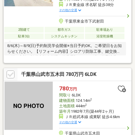
ＪＲ東金線 求名駅 徒歩38分
その他の交通
千葉県東金市下武射田
2階建て
都市ガス
駐車場あり
駐車3台
システムキッチン
浴室乾燥機
8/6(木)～8/9(日)予約制見学会開催※当日予約OK。ご希望日をお知
らせください。【リフォーム内容】シロアリ防除工事、鍵交換、
雨漏り点検、設備点検〇外構・外装屋根カバー工法、外壁塗装、
庭木伐採、駐車場拡張システムキッチン交換、ユニットバス交
換、トイレ交換、洗面化粧台交換〇内装和室→洋室変更、床材上
千葉県山武市五木田 780万円 6LDK
張り、クロス張替え【周辺施設】・求名駅：3.4kｍ（徒歩47分）
(車7分)・東金市立豊成小学校：1.0ｋｍ（徒歩14分）(車2分)・東
金市立豊成こども園：1.3ｋｍ（徒歩15分）(車3分)
780
万円
間取り
6LDK
2
建物面積
124.14m
2
土地面積
444m
築年月
1982年7月(築44年2ヶ月)
ＪＲ総武本線 成東駅 徒歩4.6km
その他の交通
千葉県山武市五木田