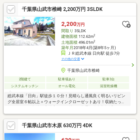
千葉県山武市椎崎 2,200万円 3SLDK
2,200
万円
間取り
3SLDK
2
建物面積
112.62m
2
土地面積
496.01m
築年月
2018年4月(築8年5ヶ月)
ＪＲ総武本線 日向駅 徒歩7分
その他の交通
千葉県山武市椎崎
2階建て
駐車場あり
駐車3台
システムキッチン
オール電化
浴室乾燥機
総武本線「日向」駅徒歩１０分！見晴らし通風良く明るいリビン
グ全居室６帖以上＋ウォークインクローゼットあり！収納たっぷ
り！２０１８年築！太陽光パネル付きの為電気代負担軽減できま
す！
千葉県山武市木原 630万円 4DK