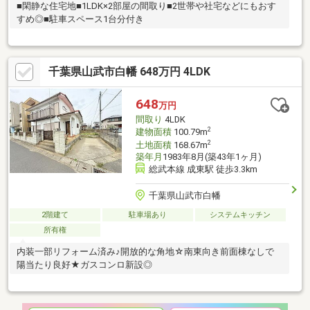
■閑静な住宅地■1LDK×2部屋の間取り■2世帯や社宅などにもおす
すめ◎■駐車スペース1台分付き
千葉県山武市白幡 648万円 4LDK
648
万円
間取り
4LDK
2
建物面積
100.79m
2
土地面積
168.67m
築年月
1983年8月(築43年1ヶ月)
総武本線 成東駅 徒歩3.3km
千葉県山武市白幡
2階建て
駐車場あり
システムキッチン
所有権
内装一部リフォーム済み♪開放的な角地☆南東向き前面棟なしで
陽当たり良好★ガスコンロ新設◎