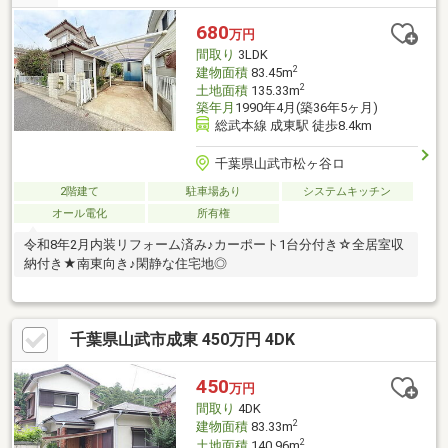
680
万円
間取り
3LDK
2
建物面積
83.45m
2
土地面積
135.33m
築年月
1990年4月(築36年5ヶ月)
総武本線 成東駅 徒歩8.4km
千葉県山武市松ヶ谷ロ
2階建て
駐車場あり
システムキッチン
オール電化
所有権
令和8年2月内装リフォーム済み♪カーポート1台分付き☆全居室収
納付き★南東向き♪閑静な住宅地◎
千葉県山武市成東 450万円 4DK
450
万円
間取り
4DK
2
建物面積
83.33m
2
土地面積
140.96m