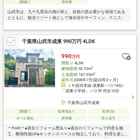
2階建て
所有権
山武市は、九十九里浜の海の幸と、自然の恵み豊かな地域である
とともに、観光リゾート地として海水浴やサーフィン、テニスな
どのスポーツも楽しめ、若者にも魅力あるエリアです♪現地合流・
解散大歓迎！実際に物件を見ていただくことがとにかく一番で
す！！事前にご予約いただければ時間外でのご案内も可能です
千葉県山武市成東 990万円 4LDK
♪「住宅ローンが不安…」と言うお客様へ！自社グループで住宅ロ
ーンを取り扱っている弊社だからこそ出来るご提案がございま
す！貸金業務取扱主任者の資格保有者も居ますので、不動産会社
990
万円
選びで迷っている方はぜひ一度ご相談ください♪
間取り
4LDK
2
建物面積
92.33m
2
土地面積
167.35m
築年月
2006年7月(築20年2ヶ月)
ＪＲ総武本線 成東駅 バス14分/
「成東小学校」バス停 停歩10分
千葉県山武市成東
2階建て
駐車場あり
駐車2台
オール電化
所有権
即入居可
＊Point＊●過去リフォーム歴あり●過去のリフォームで内窓を施
工、断熱性能UP●キッチンスペースが独立しており、料理を楽し
める空間♪●バルコニーが2カ所●2階もシャッターが設置されてい