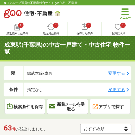
NTTグループ運営の不動産総合サイト goo住宅・不動産
1
0
0
0
最近検索した条件
最近見た物件
保存した条件
お気に入り
成東駅(千葉県)の中古一戸建て・中古住宅 物件一
覧
駅
変更する
総武本線/成東
条件
変更する
指定なし
新着メールを受
検索条件を保存
アプリで探す
取る
63
件
が該当しました。