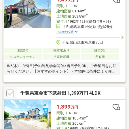
万円
分）・成東中学校 1800
間取り
3LDK
2
建物面積
81.14m
2
土地面積
203.89m
築年月
1982年12月(築43年9ヶ月)
ＪＲ総武本線 松尾駅 徒歩28分
その他の交通
千葉県山武市松尾町八田
2階建て
駐車場あり
駐車3台
システムキッチン
浴室乾燥機
所有権
8/6(木)～8/9(日)予約制見学会開催※当日予約OK。ご希望日をお知
らせください。【おすすめポイント】・本物件は条件により住宅
ローン減税が適用されます。・シロアリ防除工事施工後5年間保
証・お客様に合わせたローンの組み方や金融機関をご提案。住宅
ローンが初めての方でもお気軽にご相談ください【リフォーム内
千葉県東金市下武射田 1,399万円 4LDK
容】シロアリ防除工事、鍵交換、雨漏り点検、設備点検〇外構・
外装外壁塗装、庭木伐採、駐車場拡張〇内装LDK拡張、和室→洋
室変更、床材上張り、クロス張替えシステムキッチン交換、ユニ
1,399
万円
ットバス交換、トイレ交換、洗面化粧台交換〇その他設備給湯
間取り
4LDK
2
建物面積
105.43m
2
土地面積
265.6m
築年月
1988年7月(築38年2ヶ月)