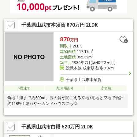
千葉県山武市本須賀 870万円 2LDK
870
万円
間取り
2LDK
2
建物面積
117.17m
2
土地面積
392.52m
築年月
1986年7月(築40年2ヶ月)
総武本線 成東駅 徒歩8.0km
千葉県山武市本須賀
2階建て
駐車場あり
所有権
角地！海まで約500ｍ、波の音が聞こえる立地♪宅地と空地で合計
約118坪！別荘やセカンドハウスにも◎
千葉県山武市白幡 520万円 2LDK