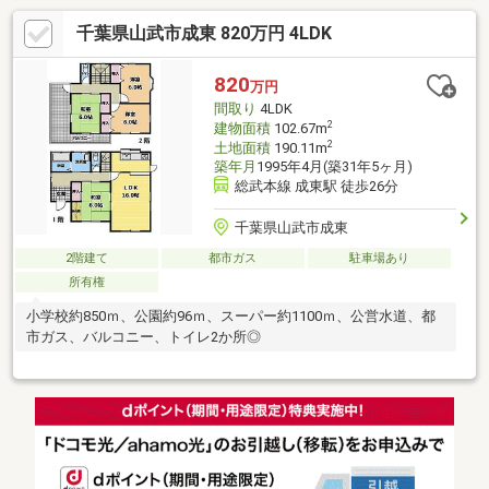
千葉県山武市成東 820万円 4LDK
820
万円
間取り
4LDK
2
建物面積
102.67m
2
土地面積
190.11m
築年月
1995年4月(築31年5ヶ月)
総武本線 成東駅 徒歩26分
千葉県山武市成東
2階建て
都市ガス
駐車場あり
所有権
小学校約850ｍ、公園約96ｍ、スーパー約1100ｍ、公営水道、都
市ガス、バルコニー、トイレ2か所◎