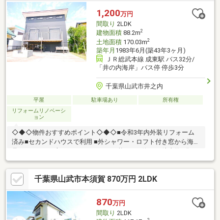
1,200
万円
間取り
2LDK
2
建物面積
88.2m
2
土地面積
170.03m
築年月
1983年6月(築43年3ヶ月)
ＪＲ総武本線 成東駅 バス32分/
「井の内海岸」バス停 停歩3分
千葉県山武市井之内
平屋
駐車場あり
所有権
リフォームリノベーシ
ョン
◇◆◇物件おすすめポイント◇◆◇■令和3年内外装リフォーム
済み■セカンドハウスで利用 ■外シャワー・ロフト付き窓から海が
見えます。■お庭でバーベキューが可能です ■海まで徒歩約6分 ■
ロフト部分増築未登記 ■車庫高さ制限1.98ｍ◆価格や写真を随時
更新しています！！◆気になる物件の価格変更や、物件の状況も
千葉県山武市本須賀 870万円 2LDK
いち早くわかって便利な『お気に入り追加』をぜひご利用くださ
い♪
870
万円
間取り
2LDK
2