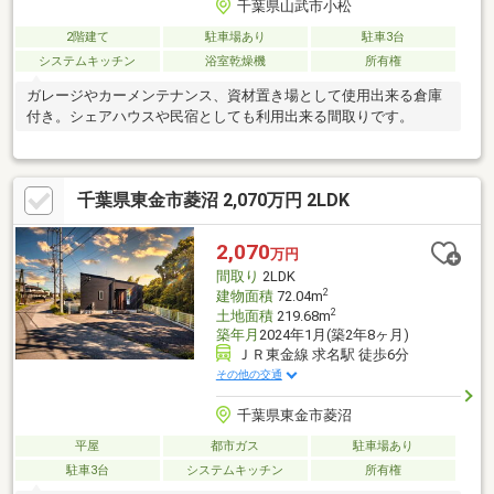
千葉県山武市小松
2階建て
駐車場あり
駐車3台
システムキッチン
浴室乾燥機
所有権
ガレージやカーメンテナンス、資材置き場として使用出来る倉庫
付き。シェアハウスや民宿としても利用出来る間取りです。
千葉県東金市菱沼 2,070万円 2LDK
2,070
万円
間取り
2LDK
2
建物面積
72.04m
2
土地面積
219.68m
築年月
2024年1月(築2年8ヶ月)
ＪＲ東金線 求名駅 徒歩6分
その他の交通
千葉県東金市菱沼
平屋
都市ガス
駐車場あり
駐車3台
システムキッチン
所有権