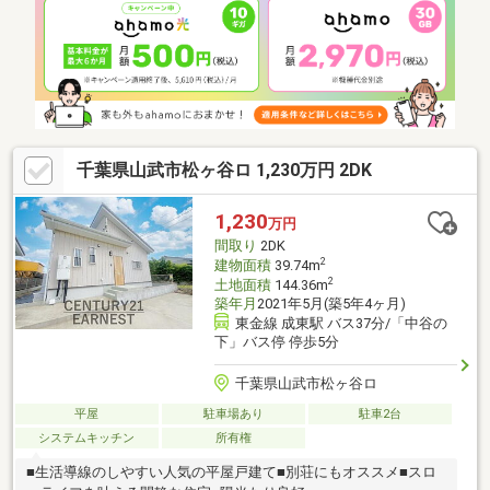
千葉県山武市松ヶ谷ロ 1,230万円 2DK
1,230
万円
間取り
2DK
2
建物面積
39.74m
2
土地面積
144.36m
築年月
2021年5月(築5年4ヶ月)
東金線 成東駅 バス37分/「中谷の
下」バス停 停歩5分
千葉県山武市松ヶ谷ロ
平屋
駐車場あり
駐車2台
システムキッチン
所有権
■生活導線のしやすい人気の平屋戸建て■別荘にもオススメ■スロ