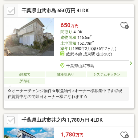
千葉県山武市島 650万円 4LDK
650
万円
間取り
4LDK
2
建物面積
116.5m
2
土地面積
152.73m
築年月
1990年2月(築36年7ヶ月)
総武本線 成東駅 徒歩28分
千葉県山武市島
2階建て
駐車場あり
システムキッチン
所有権
☆オーナーチェンジ物件☆収益物件♪オーナー様募集中です◎現
在賃貸中なので即日オーナー様になれます☆
千葉県山武市井之内 1,780万円 4LDK
1,780
万円