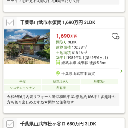
ーライフを叶える閑静な住宅■陽当たり良好
千葉県山武市本須賀 1,690万円 3LDK
1,690
万円
間取り
3LDK
2
建物面積
102.38m
2
土地面積
618.16m
築年月
1984年3月(築42年6ヶ月)
総武本線 成東駅 徒歩5.8km
千葉県山武市本須賀
平屋
駐車場あり
駐車3台
システムキッチン
所有権
令和6年6月内装リフォーム済◎和風平屋♪敷地約186坪！多趣味の
方も色々楽しめますね★閑静な住宅地☆
千葉県山武市松ヶ谷ロ 680万円 3LDK