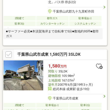
北」バス停 停歩2分
千葉県山武郡九十九里町作田
2階建て
都市ガス
駐車場あり
駐車3台
カウンターキッチン
システムキッチン
■サーファー必見■本須賀海岸まで自転車で5分■敷地約95坪■都市
ガス
千葉県山武市成東 1,580万円 3SLDK
1,580
万円
間取り
3SLDK
2
建物面積
105.98m
2
土地面積
167.07m
築年月
2007年6月(築19年3ヶ月)
総武本線 成東駅 徒歩19分
千葉県山武市成東
2階建て
駐車場あり
駐車2台