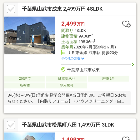
ローンが初めての方でもお気軽にご相談ください【リフォーム内
千葉県山武市成東 2,499万円 4SLDK
容】シロアリ防除工事（5年保証付き）ハウスクリーニング【間
取・駐車場・庭・立地】・4LDKの間取り・駐車場4台あり・土地
約53坪・建物約36坪ご家族の生活にも余裕のある間取りです。
2,499
万円
【周辺施設】・松尾駅：500ｍ（徒歩
間取り
4SLDK
2
建物面積
99.36m
2
土地面積
198.36m
築年月
2020年7月(築6年2ヶ月)
ＪＲ東金線 成東駅 徒歩23分
その他の交通
千葉県山武市成東
2階建て
駐車場あり
駐車2台
所有権
即入居可
8/6(木)～8/9(日)予約制見学会開催※当日予約OK。ご希望日をお知
らせください。【内装リフォーム】・ハウスクリーニング・白蟻
予防工事【おすすめポイント】・本物件は条件により住宅ローン
減税が適用されます。・シロアリ防除工事施工後5年間保証・お客
様に合わせたローンの組み方や金融機関をご提案。住宅ローンが
千葉県山武市松尾町八田 1,499万円 3LDK
初めての方でもお気軽にご相談ください【間取・駐車場・庭・立
地】・４SLDKの間取り・駐車場2台あり・嬉しい庭あり・土地約
60坪・建物約30坪【周辺施設】・成東小学校 650ｍ（徒歩10
1,499