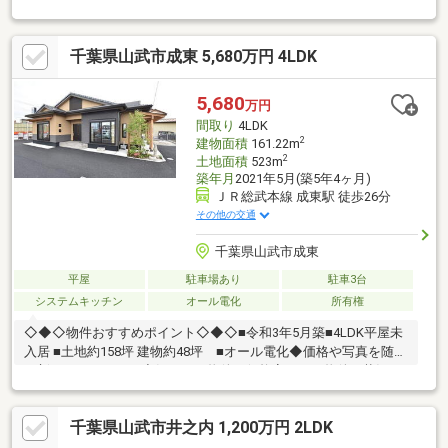
てセキュリティも強化！即入居可ですので、契約後長く待つこと
なくお引っ越しができます♪広々としたリビングに2部屋が和室の
千葉県山武市成東 5,680万円 4LDK
4LDK♪気になる周辺の物件なども一緒にご案内可能です！■資料請
求・内覧予約受付中■頭金0円で購入したい、住宅ローンに不安が
ある。。かまとり住宅は地域密着の不動産業者です！！どのよう
5,680
万円
なことでもお気軽になんでもご相談ください！
間取り
4LDK
2
建物面積
161.22m
2
土地面積
523m
築年月
2021年5月(築5年4ヶ月)
ＪＲ総武本線 成東駅 徒歩26分
その他の交通
千葉県山武市成東
平屋
駐車場あり
駐車3台
システムキッチン
オール電化
所有権
◇◆◇物件おすすめポイント◇◆◇■令和3年5月築■4LDK平屋未
入居 ■土地約158坪 建物約48坪 ■オール電化◆価格や写真を随時
更新しています！！◆気になる物件の価格変更や、物件の状況も
いち早くわかって便利な『お気に入り追加』をぜひご利用くださ
い♪
千葉県山武市井之内 1,200万円 2LDK