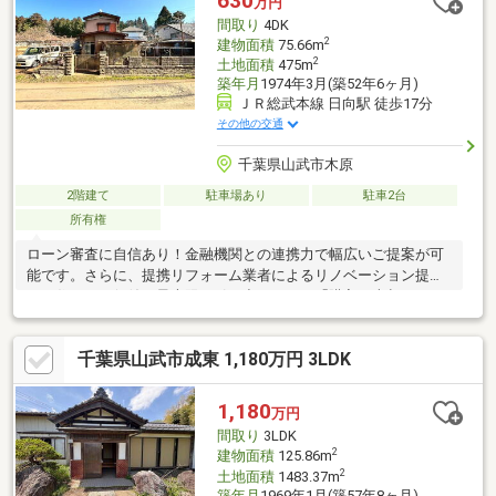
630
万円
間取り
4DK
2
建物面積
75.66m
2
土地面積
475m
築年月
1974年3月(築52年6ヶ月)
ＪＲ総武本線 日向駅 徒歩17分
その他の交通
千葉県山武市木原
2階建て
駐車場あり
駐車2台
所有権
ローン審査に自信あり！金融機関との連携力で幅広いご提案が可
能です。さらに、提携リフォーム業者によるリノベーション提案
で、住まいの価値を最大限に引き出します。「購入・売却・リフ
ォーム」すべて当社にお任せください。
千葉県山武市成東 1,180万円 3LDK
1,180
万円
間取り
3LDK
2
建物面積
125.86m
2
土地面積
1483.37m
築年月
1969年1月(築57年8ヶ月)