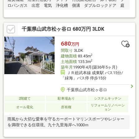
ロパンガス 出窓 電気 浄化槽 側溝 ダブルロックドア 庭
千葉県山武市松ヶ谷ロ 680万円 3LDK
680
万円
間取り
3LDK
2
建物面積
83.45m
2
土地面積
135.3m
築年月
1990年4月(築36年5ヶ月)
ＪＲ総武本線 成東駅 バス15分/
「緑海」バス停 停歩15分
千葉県山武市松ヶ谷ロ
2階建て
駐車場あり
システムキッチン
リフォームリノベーシ
オール電化
所有権
ョン
雨風から大切な愛車を守るカーポートマリンスポーツやレジャー
を満喫できる住環境。九十九里海岸へ1000ｍ