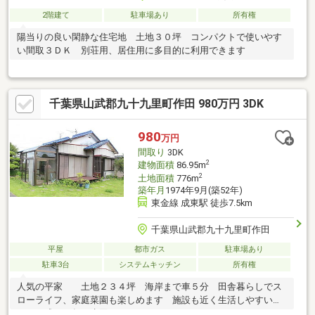
2階建て
駐車場あり
所有権
陽当りの良い閑静な住宅地 土地３０坪 コンパクトで使いやす
い間取３ＤＫ 別荘用、居住用に多目的に利用できます
千葉県山武郡九十九里町作田 980万円 3DK
980
万円
間取り
3DK
2
建物面積
86.95m
2
土地面積
776m
築年月
1974年9月(築52年)
東金線 成東駅 徒歩7.5km
千葉県山武郡九十九里町作田
平屋
都市ガス
駐車場あり
駐車3台
システムキッチン
所有権
人気の平家 土地２３４坪 海岸まで車５分 田舎暮らしでス
ローライフ、家庭菜園も楽しめます 施設も近く生活しやすいで
す 平成２９年に水回りリフォームきれいです