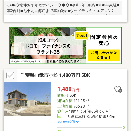
◇◆◇物件おすすめポイント◇◆◇■令和3年5月築 ■2DK平家駐■
車2台能■九十九里海岸まで車約3分 ■ウッドデッキ・エアコン2台
■閑静な分譲地内◆価格や写真を随時更新しています！！◆気に
なる物件の価格変更や、物件の状況もいち早くわかって便利な
『お気に入り追加』をぜひご利用ください♪
千葉県山武市小松 1,480万円 5DK
1,480
万円
間取り
5DK
2
建物面積
131.25m
2
土地面積
706.28m
築年月
1991年3月(築35年6ヶ月)
ＪＲ総武本線 松尾駅 徒歩8.0km
その他の交通