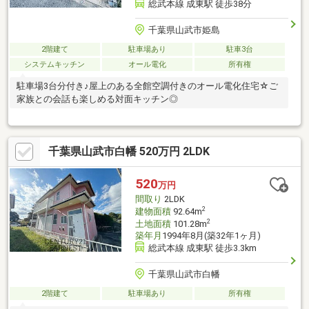
総武本線 成東駅 徒歩38分
千葉県山武市姫島
2階建て
駐車場あり
駐車3台
システムキッチン
オール電化
所有権
駐車場3台分付き♪屋上のある全館空調付きのオール電化住宅☆ご
家族との会話も楽しめる対面キッチン◎
千葉県山武市白幡 520万円 2LDK
520
万円
間取り
2LDK
2
建物面積
92.64m
2
土地面積
101.28m
築年月
1994年8月(築32年1ヶ月)
総武本線 成東駅 徒歩3.3km
千葉県山武市白幡
2階建て
駐車場あり
所有権