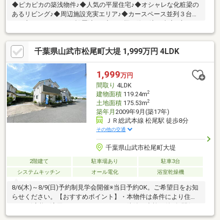
◆ピカピカの築浅物件♪◆人気の平屋住宅♪◆オシャレな化粧梁の
あるリビング♪◆周辺施設充実エリア♪◆カースペース並列３台分
OK♪◆シャッター雨戸設置済み♪◆お日様が降り注ぐ南庭♪◆
千葉県山武市松尾町大堤 1,999万円 4LDK
1,999
万円
間取り
4LDK
2
建物面積
119.24m
2
土地面積
175.53m
築年月
2009年9月(築17年)
ＪＲ総武本線 松尾駅 徒歩8分
その他の交通
千葉県山武市松尾町大堤
2階建て
駐車場あり
駐車3台
システムキッチン
オール電化
浴室乾燥機
8/6(木)～8/9(日)予約制見学会開催※当日予約OK。ご希望日をお知
らせください。【おすすめポイント】・本物件は条件により住宅
ローン減税が適用されます。・シロアリ防除工事施工後5年間保
証・お客様に合わせたローンの組み方や金融機関をご提案。住宅