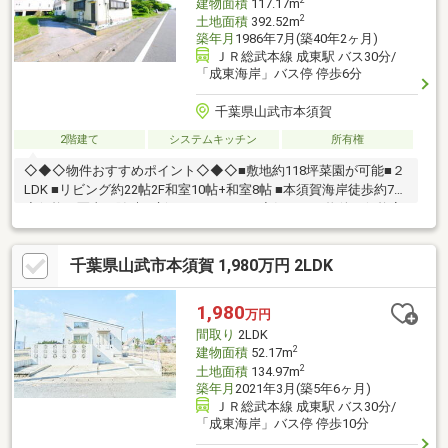
建物面積
117.17m
2
土地面積
392.52m
築年月
1986年7月(築40年2ヶ月)
ＪＲ総武本線 成東駅 バス30分/
「成東海岸」バス停 停歩6分
千葉県山武市本須賀
2階建て
システムキッチン
所有権
◇◆◇物件おすすめポイント◇◆◇■敷地約118坪菜園が可能■２
LDK ■リビング約22帖2F和室10帖+和室8帖 ■本須賀海岸徒歩約7分
◆価格や写真を随時更新しています！！◆気になる物件の価格変
更や、物件の状況もいち早くわかって便利な『お気に入り追加』
をぜひご利用ください♪
千葉県山武市本須賀 1,980万円 2LDK
1,980
万円
間取り
2LDK
2
建物面積
52.17m
2
土地面積
134.97m
築年月
2021年3月(築5年6ヶ月)
ＪＲ総武本線 成東駅 バス30分/
「成東海岸」バス停 停歩10分