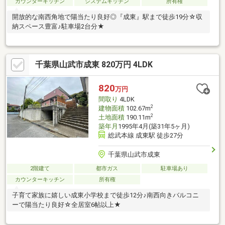
カウンターキッチン
システムキッチン
所有権
開放的な南西角地で陽当たり良好◎『成東』駅まで徒歩19分☆収
納スペース豊富♪駐車場2台分★
千葉県山武市成東 820万円 4LDK
820
万円
間取り
4LDK
2
建物面積
102.67m
2
土地面積
190.11m
築年月
1995年4月(築31年5ヶ月)
総武本線 成東駅 徒歩27分
千葉県山武市成東
2階建て
都市ガス
駐車場あり
カウンターキッチン
所有権
子育て家族に嬉しい成東小学校まで徒歩12分♪南西向きバルコニ
ーで陽当たり良好☆全居室6帖以上★