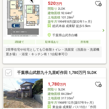
520
万円
間取り
2LDK
2
建物面積
92.64m
2
土地面積
101.28m
築年月
1994年8月(築32年1ヶ月)
総武本線 成東駅 徒歩5.5km
千葉県山武市白幡
2階建て
駐車場あり
所有権
2世帯住宅や社宅としても◎各階トイレ・洗面室（洗面台・洗濯機
置き場）・浴室・キッチン有！1台駐車可◎
千葉県山武郡九十九里町作田 1,780万円 5LDK
1,780
万円
間取り
5LDK
2
建物面積
84.28m
2
土地面積
317.35m
築年月
1968年12月(築57年9ヶ月)
東金線 成東駅 バス15分/「作田