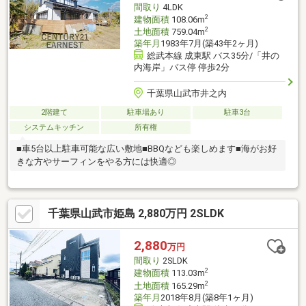
間取り
4LDK
2
建物面積
108.06m
2
土地面積
759.04m
築年月
1983年7月(築43年2ヶ月)
総武本線 成東駅 バス35分/「井の
内海岸」バス停 停歩2分
千葉県山武市井之内
2階建て
駐車場あり
駐車3台
システムキッチン
所有権
■車5台以上駐車可能な広い敷地■BBQなども楽しめます■海がお好
きな方やサーフィンをやる方には快適◎
千葉県山武市姫島 2,880万円 2SLDK
2,880
万円
間取り
2SLDK
2
建物面積
113.03m
2
土地面積
165.29m
築年月
2018年8月(築8年1ヶ月)