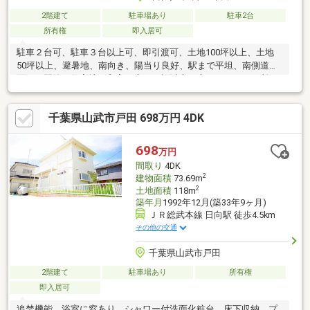
2階建て
駐車場あり
駐車2台
所有権
即入居可
駐車２台可、駐車３台以上可、即引渡可、土地100坪以上、土地
50坪以上、避暑地、南向き、陽当り良好、駅まで平坦、南側道路
面す、閑静な住宅地、和室、庭１０坪以上、庭、トイレ２ヶ所、
浴室１坪以上、２階建、温水洗浄便座
千葉県山武市戸田 698万円 4DK
698
万円
間取り
4DK
2
建物面積
73.69m
2
土地面積
118m
築年月
1992年12月(築33年9ヶ月)
ＪＲ総武本線 日向駅 徒歩4.5km
その他の交通
千葉県山武市戸田
2階建て
駐車場あり
所有権
即入居可
追焚機能 浴室に窓あり シャワー付洗面化粧台 床下収納 プ