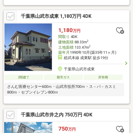
千葉県山武市成東 1,180万円 4DK
1,180
万円
間取り
4DK
2
建物面積
88.33m
2
土地面積
133.47m
築年月
1990年10月(築35年11ヶ月)
総武本線 成東駅 徒歩19分
千葉県山武市成東
2階建て
都市ガス
所有権
さんむ医療センター600ｍ・山武市役所700ｍ・ス－パ－カスミ
800ｍ・セブンイレブン800ｍ
千葉県山武市井之内 750万円 4DK
750
万円