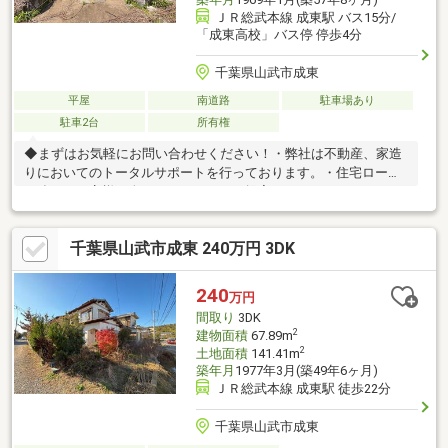
ＪＲ総武本線 成東駅 バス15分/
「成東高校」バス停 停歩4分
千葉県山武市成東
平屋
南道路
駐車場あり
駐車2台
所有権
◆まずはお気軽にお問い合わせください！・弊社は不動産、家造
りにおいてのトータルサポートを行っております。・住宅ローン
に強く、お客様一人ひとりにあったご提案をさせていただきま
す。・スタッフ一同、誠心誠意ご対応させていただきます！◆経
験知識が豊富なスタッフが在籍！迅速な対応を心掛けておりま
千葉県山武市成東 240万円 3DK
す。・お問合せを受けてから即日ご対応をさせていただきま
す。・その他物件情報も多数ございます！お気軽にお問い合わせ
ください。
240
万円
間取り
3DK
2
建物面積
67.89m
2
土地面積
141.41m
築年月
1977年3月(築49年6ヶ月)
ＪＲ総武本線 成東駅 徒歩22分
千葉県山武市成東