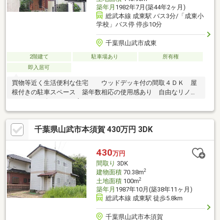
築年月
1982年7月(築44年2ヶ月)
総武本線 成東駅 バス3分/「成東小
学校」バス停 停歩10分
千葉県山武市成東
2階建て
駐車場あり
所有権
即入居可
買物等近く生活便利な住宅 ウッドデッキ付の間取４ＤＫ 屋
根付きの駐車スペース 築年数相応の使用感あり 自由なリノベ
ーションを楽しみたい方におすすめです
千葉県山武市本須賀 430万円 3DK
430
万円
間取り
3DK
2
建物面積
70.38m
2
土地面積
100m
築年月
1987年10月(築38年11ヶ月)
総武本線 成東駅 徒歩5.8km
千葉県山武市本須賀