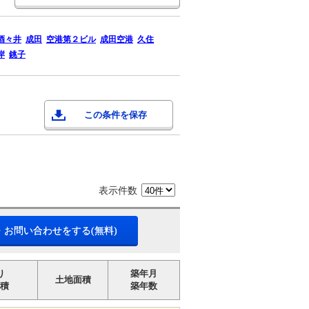
酒々井
成田
空港第２ビル
成田空港
久住
岸
銚子
この条件を保存
表示件数
・お問い合わせをする(無料)
り
築年月
土地面積
積
築年数