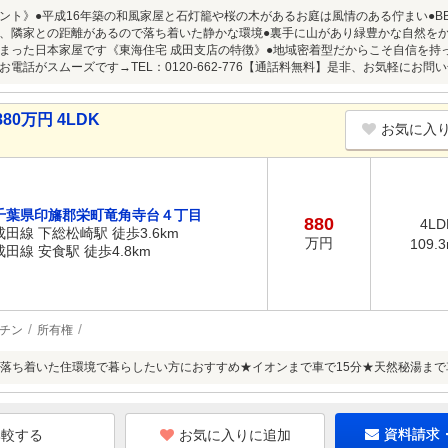
ント》●平成16年築の和風家屋と石灯籠や桜の木があるお庭は風情のある佇まい●B
、隣家との距離があるので落ち着いた静かな環境●裏手に山があり緑豊かな自然を
まった日本家屋です《東海住宅 成田支店の特徴》●地域密着型だからこそ自信を持
お電話がスムーズです→TEL：0120-662-776【通話料無料】是非、お気軽にお問
0万円 4LDK
お気に入
千葉県印旛郡栄町竜角寺台４丁目
880
4LD
成田線 下総松崎駅 徒歩3.6km
万円
109.
成田線 安食駅 徒歩4.8km
チン
所有権
落ち着いた住環境で暮らしたい方におすすめ★イオンまで車で15分★天然秘湯まで
お気に入りに追加
資料請求