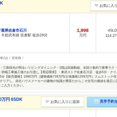
DK
お気に入
1,998
千葉県佐倉市石川
4SL
ＪＲ総武本線 佐倉駅 徒歩29分
万円
114.2
車2台
所有権
・三面採光の明るいリビングダイニング・1階は回遊動線、水回り集約で家事ラク・
・防蟻工事施工後のお引渡し【周辺環境】・東武ストア佐倉石川店 徒歩5分・クリ
5分【販売価格】1998万円（建物価格739万円/土地価格1259万円）スムストッ
クリアし、自社ハウスメーカーの建物の知識が豊富だからこそ住宅の価値を適正に
」をご入力ください。
0万円 6SDK
見学予約
お気に入りに追加