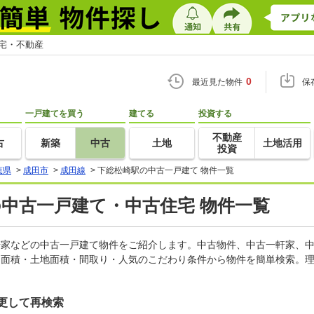
住宅・不動産
0
最近見た物件
保
一戸建てを買う
建てる
投資する
不動産
古
新築
中古
土地
土地活用
投資
葉県
>
成田市
>
成田線
>
下総松崎駅の中古一戸建て 物件一覧
の中古一戸建て・中古住宅 物件一覧
一軒家などの中古一戸建て物件をご紹介します。中古物件、中古一軒家、
物面積・土地面積・間取り・人気のこだわり条件から物件を簡単検索。理
更して再検索