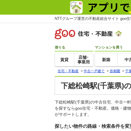
NTTグループ運営の不動産総合サイト goo
借りる
マンションを買う
店舗･
賃貸
新築
中
事業用
住宅・不動産
>
中古一戸建て
>
首都圏
>
千
下総松崎駅(千葉県)
下総松崎駅(千葉県)の中古住宅、中古
を探すならgoo住宅・不動産。価格・建
がサポートします。
探したい物件の路線・検索条件を変