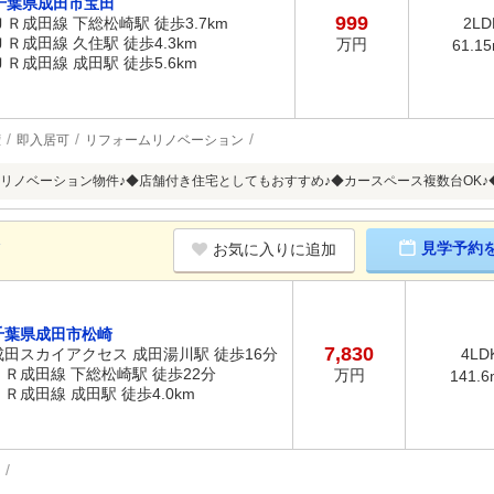
千葉県成田市宝田
999
ＪＲ成田線 下総松崎駅 徒歩3.7km
2LD
ＪＲ成田線 久住駅 徒歩4.3km
万円
61.1
ＪＲ成田線 成田駅 徒歩5.6km
権
即入居可
リフォームリノベーション
リノベーション物件♪◆店舗付き住宅としてもおすすめ♪◆カースペース複数台OK♪
K
見学予約
お気に入りに追加
千葉県成田市松崎
7,830
成田スカイアクセス 成田湯川駅 徒歩16分
4LD
ＪＲ成田線 下総松崎駅 徒歩22分
万円
141.6
ＪＲ成田線 成田駅 徒歩4.0km