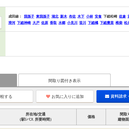
成田線：
我孫子
東我孫子
湖北
新木
布佐
木下
小林
安食
下総松崎
佐倉
滑河
下総神崎
大戸
佐原
香取
水郷
小見川
笹川
下総橘
下総豊里
椎柴
松
間取り図付き表示
お気に入りに追加
資料請求
所在地/交通
間取
価格
（駅/バス 所要時間）
建物面