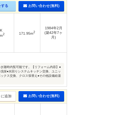
をする
お問い合わせ(無料)
1984年2月
DK
2
(築42年7ヶ
171.95m
2
4m
月)
につき随時内覧可能です。【リフォーム内容】●
木伐採●水回りシステムキッチン交換、ユニッ
ボックス交換、クロス張替え●その他設備給湯
お問い合わせ(無料)
りに追加