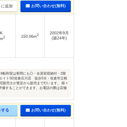
お問い合わせ(無料)
りに追加
DK
2002年9月
2
150.06m
2
(築24年)
7m
8帖和室は客間にも◎・全居室収納付・2階
エイトSD佐倉石川店 徒歩5分・佐倉市立根
ク住宅販売士が査定から販売まで行います。 様々
評価することができます。お電話の際は店舗
をする
お問い合わせ(無料)