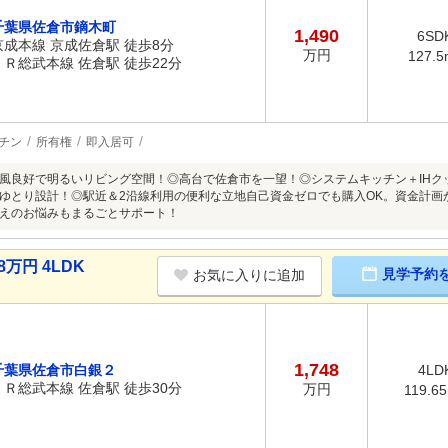
千葉県佐倉市鏑木町
1,490
6SD
京成本線 京成佐倉駅 徒歩8分
万円
127.5
ＪＲ総武本線 佐倉駅 徒歩22分
チン
所有権
即入居可
風良好で明るいリビング空間！◎高台で佐倉市を一望！◎システムキッチン＋IHク
ゆとり設計！◎駅近＆2沿線利用の便利な立地自己資金ゼロでも購入OK。資金計画
えのお悩みもまるごとサポート！
8万円 4LDK
見学予約
お気に入りに追加
1,748
千葉県佐倉市白銀２
4LD
ＪＲ総武本線 佐倉駅 徒歩30分
万円
119.6