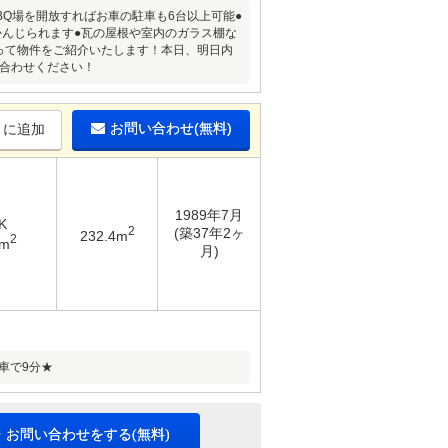
BQ場を開放すればお車の駐車も6台以上可能●
かんじられます●瓦の屋根や室内のガラス棚な
って物件をご紹介いたします！本日、明日内
い合わせください！
お問い合わせ(無料)
りに追加
1989年7月
K
2
(築37年2ヶ
232.4m
2
3m
月)
車で9分★
・お問い合わせをする(無料)