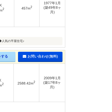
1977年1月
K
2
(築49年8ヶ
457m
2
5m
月)
◆人気の平屋住宅♪
をする
お問い合わせ(無料)
2009年1月
K
2
(築17年8ヶ
2588.42m
2
m
月)