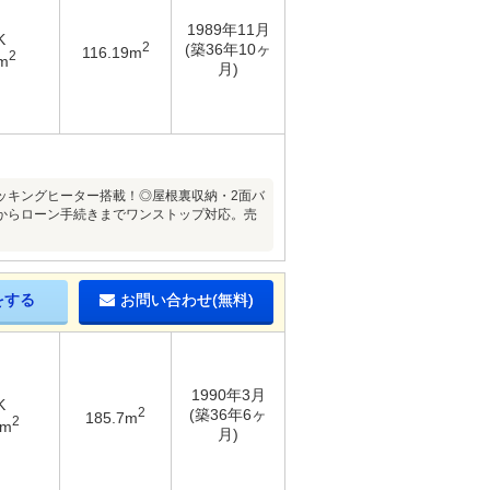
1989年11月
K
2
(築36年10ヶ
116.19m
2
m
月)
ッキングヒーター搭載！◎屋根裏収納・2面バ
からローン手続きまでワンストップ対応。売
をする
お問い合わせ(無料)
1990年3月
K
2
(築36年6ヶ
185.7m
2
5m
月)