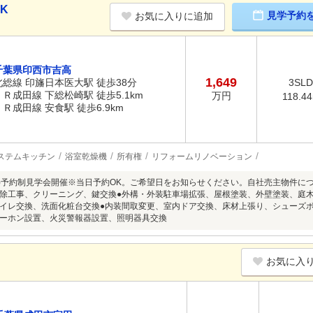
DK
見学予約
お気に入りに追加
千葉県印西市吉高
1,649
北総線 印旛日本医大駅 徒歩38分
3SL
ＪＲ成田線 下総松崎駅 徒歩5.1km
万円
118.4
ＪＲ成田線 安食駅 徒歩6.9km
ステムキッチン
浴室乾燥機
所有権
リフォームリノベーション
8/9(日)予約制見学会開催※当日予約OK。ご希望日をお知らせください。自社売主物件
除工事、クリーニング、鍵交換●外構・外装駐車場拡張、屋根塗装、外壁塗装、庭
イレ交換、洗面化粧台交換●内装間取変更、室内ドア交換、床材上張り、シューズ
ーホン設置、火災警報器設置、照明器具交換
お気に入