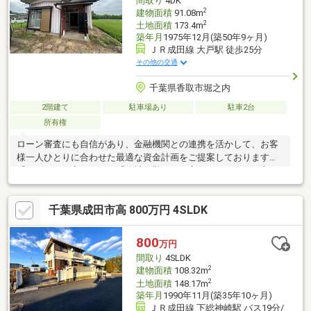
間取り
4DK
2
建物面積
91.08m
2
土地面積
173.4m
築年月
1975年12月(築50年9ヶ月)
ＪＲ成田線 大戸駅 徒歩25分
その他の交通
千葉県香取市堀之内
2階建て
駐車場あり
駐車2台
所有権
ローン審査にも自信があり、金融機関との連携を活かして、お客
様一人ひとりに合わせた最適な資金計画をご提案しております。
「ローンに不安がある」「他社で難しいと言われた」という方
も、ぜひ一度ご相談ください。また、提携リフォーム業者による
リフォーム・リノベーション提案も可能です。購入後の住まいづ
千葉県成田市高 800万円 4SLDK
くりはもちろん、売却前の資産価値向上まで幅広くサポートいた
します。「購入・売却・リフォーム」をワンストップで対応し、
お客様に安心してお任せいただけるよう全力でサポートいたしま
800
万円
す。
間取り
4SLDK
2
建物面積
108.32m
2
土地面積
148.17m
築年月
1990年11月(築35年10ヶ月)
ＪＲ成田線 下総神崎駅 バス19分/