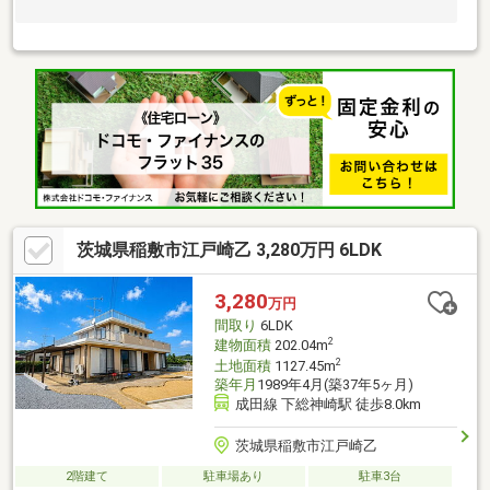
茨城県稲敷市江戸崎乙 3,280万円 6LDK
3,280
万円
間取り
6LDK
2
建物面積
202.04m
2
土地面積
1127.45m
築年月
1989年4月(築37年5ヶ月)
成田線 下総神崎駅 徒歩8.0km
茨城県稲敷市江戸崎乙
2階建て
駐車場あり
駐車3台