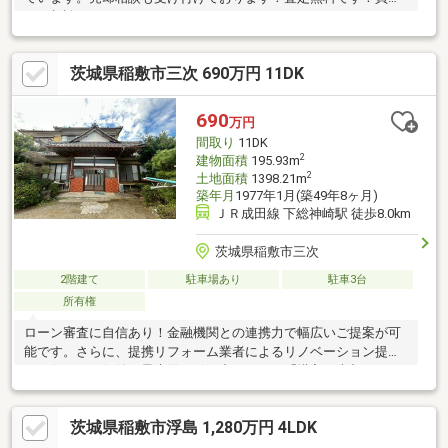
もご相談ください。
茨城県稲敷市三次 690万円 11DK
690
万円
間取り
11DK
2
建物面積
195.93m
2
土地面積
1398.21m
築年月
1977年1月(築49年8ヶ月)
ＪＲ成田線 下総神崎駅 徒歩8.0km
茨城県稲敷市三次
2階建て
駐車場あり
駐車3台
所有権
ローン審査に自信あり！金融機関との連携力で幅広いご提案が可
能です。さらに、提携リフォーム業者によるリノベーション提案
で、住まいの価値を最大限に引き出します。「購入・売却・リフ
ォーム」すべて当社にお任せください。
茨城県稲敷市浮島 1,280万円 4LDK