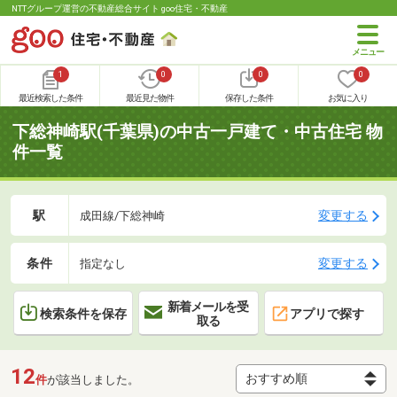
NTTグループ運営の不動産総合サイト goo住宅・不動産
1
0
0
0
最近検索した条件
最近見た物件
保存した条件
お気に入り
下総神崎駅(千葉県)の中古一戸建て・中古住宅 物
件一覧
駅
変更する
成田線/下総神崎
条件
変更する
指定なし
新着メールを受
検索条件を保存
アプリで探す
取る
12
件
が該当しました。