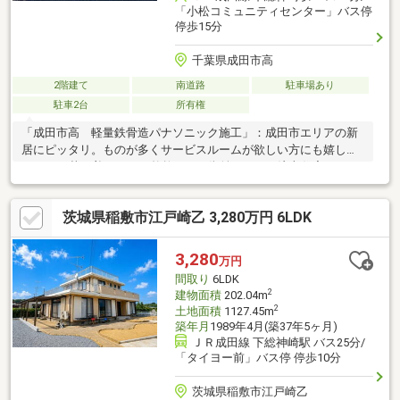
「小松コミュニティセンター」バス停
停歩15分
千葉県成田市高
2階建て
南道路
駐車場あり
駐車2台
所有権
「成田市高 軽量鉄骨造パナソニック施工」：成田市エリアの新
居にピッタリ。ものが多くサービスルームが欲しい方にも嬉しい
4SLDK。落ち着きのある整然とした街並みです。注文住宅なので
設備や間取りを自由に選ぶことができます。ついつい後回しにな
る掃除。フローリングなら楽々です。設備や周辺環境が整ってい
茨城県稲敷市江戸崎乙 3,280万円 6LDK
る中古戸建てはいかがでしょうか。108.32平米程の建物面積でス
ペースも十分。
3,280
万円
間取り
6LDK
2
建物面積
202.04m
2
土地面積
1127.45m
築年月
1989年4月(築37年5ヶ月)
ＪＲ成田線 下総神崎駅 バス25分/
「タイヨー前」バス停 停歩10分
茨城県稲敷市江戸崎乙