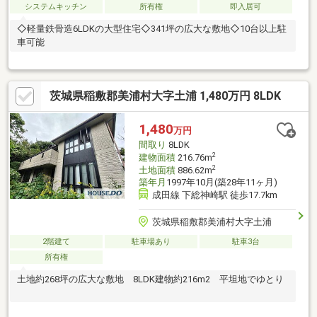
システムキッチン
所有権
即入居可
◇軽量鉄骨造6LDKの大型住宅◇341坪の広大な敷地◇10台以上駐
車可能
茨城県稲敷郡美浦村大字土浦 1,480万円 8LDK
1,480
万円
間取り
8LDK
2
建物面積
216.76m
2
土地面積
886.62m
築年月
1997年10月(築28年11ヶ月)
成田線 下総神崎駅 徒歩17.7km
茨城県稲敷郡美浦村大字土浦
2階建て
駐車場あり
駐車3台
所有権
土地約268坪の広大な敷地 8LDK建物約216m2 平坦地でゆとり