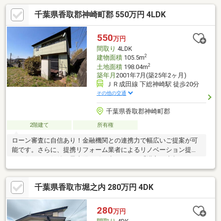
千葉県香取郡神崎町郡 550万円 4LDK
550
万円
間取り
4LDK
2
建物面積
105.5m
2
土地面積
198.04m
築年月
2001年7月(築25年2ヶ月)
ＪＲ成田線 下総神崎駅 徒歩20分
その他の交通
千葉県香取郡神崎町郡
2階建て
所有権
ローン審査に自信あり！金融機関との連携力で幅広いご提案が可
能です。さらに、提携リフォーム業者によるリノベーション提案
で、住まいの価値を最大限に引き出します。「購入・売却・リフ
ォーム」すべて当社にお任せください。
千葉県香取市堀之内 280万円 4DK
280
万円