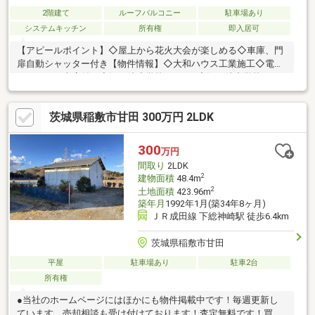
2階建て
ルーフバルコニー
駐車場あり
システムキッチン
所有権
即入居可
【アピールポイント】◇屋上から花火大会が楽しめる◇車庫、門
扉自動シャッター付き【物件情報】◇大和ハウス工業施工◇電動
シャッター車庫付き◇江戸崎小学校 900ｍ◇江戸崎中学校
1400ｍ◇江戸崎保育園 800ｍ【物件条件】◇井戸、浄化槽、プ
ロパンガス【住宅ローン相談受付中！！】・住宅ローンいくらま
茨城県稲敷市甘田 300万円 2LDK
で組めるのかな？・車やカードの借入あるけどローン通る？→過
去にローンが通らなかったなど！！◇弊社独自の方法でローンが
他社で通らなかった、通るか不安な方などのお手伝いが出来れば
300
万円
と思います！◇お写真ではお伝え出来ない部分もあるので是非見
間取り
2LDK
学して下さい♪
2
建物面積
48.4m
2
土地面積
423.96m
築年月
1992年1月(築34年8ヶ月)
ＪＲ成田線 下総神崎駅 徒歩6.4km
茨城県稲敷市甘田
平屋
駐車場あり
駐車2台
所有権
●当社のホームページにはほかにも物件掲載中です！毎週更新し
ています。売却相談も受け付けております！査定無料です！買取