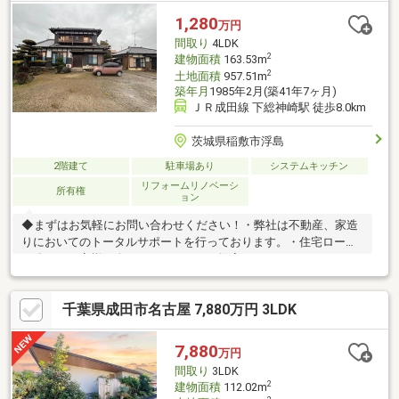
1,280
万円
間取り
4LDK
2
建物面積
163.53m
2
土地面積
957.51m
築年月
1985年2月(築41年7ヶ月)
ＪＲ成田線 下総神崎駅 徒歩8.0km
茨城県稲敷市浮島
2階建て
駐車場あり
システムキッチン
リフォームリノベーシ
所有権
ョン
◆まずはお気軽にお問い合わせください！・弊社は不動産、家造
りにおいてのトータルサポートを行っております。・住宅ローン
に強く、お客様一人ひとりにあったご提案をさせていただきま
す。・スタッフ一同、誠心誠意ご対応させていただきます！◆経
験知識が豊富なスタッフが在籍！迅速な対応を心掛けておりま
千葉県成田市名古屋 7,880万円 3LDK
す。・お問合せを受けてから即日ご対応をさせていただきま
す。・その他物件情報も多数ございます！お気軽にお問い合わせ
ください。
7,880
万円
間取り
3LDK
2
建物面積
112.02m