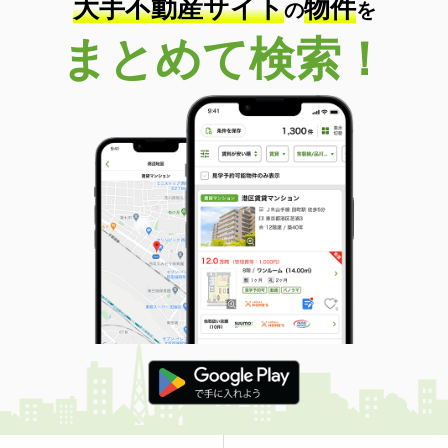
大手不動産サイト
物件
の
を
まとめて検索！