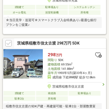
茨城県稲敷市光葉
2階建て
駐車場あり
システムキッチン
オール電化
浴室乾燥機
所有権
☆当日見学・送迎可☆スマートクラブ入会特典あり♪最適な銀行
プランをご提案♪
茨城県稲敷市信太古渡 298万円 5DK
298
万円
間取り
5DK
2
建物面積
69.55m
2
土地面積
141.88m
築年月
1993年5月(築33年4ヶ月)
成田線 下総神崎駅 徒歩12.8km
茨城県稲敷市信太古渡
2階建て
南道路
駐車場あり
駐車2台
所有権
稲敷市信太古渡の5DK戸建・再建築可能・駐車2台・部屋数豊富