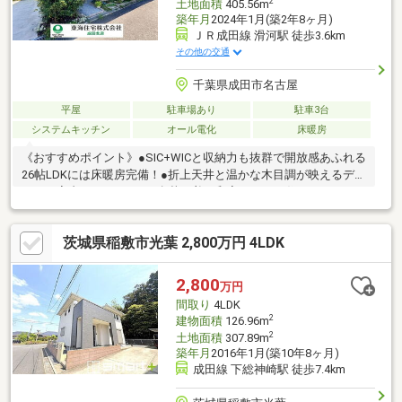
2
土地面積
405.56m
築年月
2024年1月(築2年8ヶ月)
ＪＲ成田線 滑河駅 徒歩3.6km
その他の交通
千葉県成田市名古屋
平屋
駐車場あり
駐車3台
システムキッチン
オール電化
床暖房
《おすすめポイント》●SIC+WICと収納力も抜群で開放感あふれる
26帖LDKには床暖房完備！●折上天井と温かな木目調が映えるデザ
インの室内！●ほっとひと息落ち着く和室のあるお住まいです！●
来客時もセカンドカーにも便利なカースペースは3台駐車可能で
す！《東海住宅 成田支店の特徴》●他の物件もご案内可能です、
茨城県稲敷市光葉 2,800万円 4LDK
気になる物件まとめてご紹介いたします●この街を知り尽くした
プロだから、「買う」も「売る」も強い。初めての購入でも、住
み替えでも、地域密着55年の東海住宅がトータルサポート！本
2,800
万円
日、明日内覧ご希望の方はお電話がスムーズです【通話料無料】
間取り
4LDK
是非、お気軽にお問い合わせください！
2
建物面積
126.96m
2
土地面積
307.89m
築年月
2016年1月(築10年8ヶ月)
成田線 下総神崎駅 徒歩7.4km