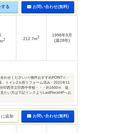
をする
お問い合わせ(無料)
K
1998年9月
2
212.7m
2
(築28年)
2m
わせください♪☆物件おすすめPOINT☆・
、トイレ2カ所リフォーム済み・2021年11
分印西市立印西中学校・・・約1600ｍ 徒
い方は下記リンクよりLastPieceHPへお
お問い合わせ(無料)
りに追加