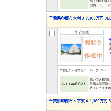
階：和室4.5
完備 ・カーポ
千葉県印西市木刈３ 7,380万円 3L
中古住宅
2階建て
都市ガス
ルーフバルコニ
追い焚き機能付
おすすめポイント
呂場は洗濯物を
広々してます♪解
千葉県印西市木下東４ 1,380万円 5