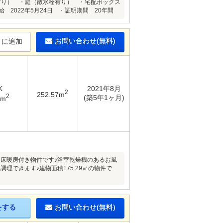
水栓有り） ・庭（散水栓有り） ・宅配ボックス
2022年5月24日 ・証明期間 20年間
お問い合わせ(無料)
りに追加
K
2021年8月
2
252.57m
2
(築5年1ヶ月)
9m
床暖房付き物件です♪浴室乾燥機のあるお風
できます♪建物面積175.29㎡の物件で
をする
お問い合わせ(無料)