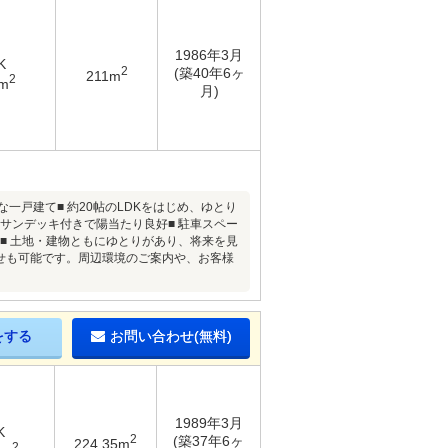
1986年3月
K
2
(築40年6ヶ
211m
2
2m
月)
一戸建て■ 約20帖のLDKをはじめ、ゆとり
きサンデッキ付きで陽当たり良好■ 駐車スペー
■ 土地・建物ともにゆとりがあり、将来を見
わせも可能です。周辺環境のご案内や、お客様
をする
お問い合わせ(無料)
1989年3月
K
2
(築37年6ヶ
224.35m
2