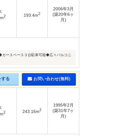
2006年3月
K
2
(築20年6ヶ
193.4m
2
6m
月)
◆カースペース３台駐車可能◆広々バルコニ
をする
お問い合わせ(無料)
1995年2月
K
2
(築31年7ヶ
243.16m
2
9m
月)