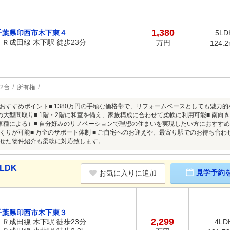
1,380
千葉県印西市木下東４
5LD
ＪＲ成田線 木下駅 徒歩23分
万円
124.
2台
所有権
おすすめポイント■ 1380万円の手頃な価格帯で、リフォームベースとしても魅力的な
覚の大型間取り■ 1階・2階に和室を備え、家族構成に合わせて柔軟に利用可能■ 南向
車種による）■ 自分好みのリノベーションで理想の住まいを実現したい方におすすめ
くりが可能■ 万全のサポート体制 ■ ご自宅へのお迎えや、最寄り駅でのお待ち合
せた物件紹介も柔軟に対応致します。
LDK
見学予約
お気に入りに追加
千葉県印西市木下東３
2,299
ＪＲ成田線 木下駅 徒歩23分
4LD