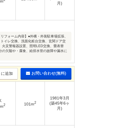
2m
月)
〉【リフォーム内容】●外構・外装駐車場拡張、
、トイレ交換、洗面化粧台交換、玄関ドア交
火災警報器設置、照明LED交換、畳表替
分の欠陥や・腐食、給排水管の故障や漏水に
お問い合わせ(無料)
りに追加
1981年3月
K
2
(築45年6ヶ
101m
2
3m
月)