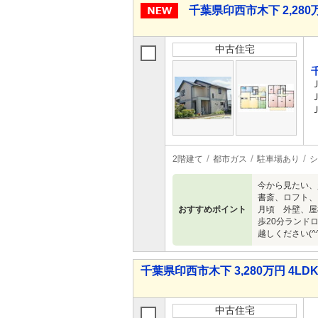
千葉県印西市木下 2,280万
中古住宅
2階建て
都市ガス
駐車場あり
シ
今から見たい、
書斎、ロフト、
おすすめポイント
月頃 外壁、屋
歩20分ランド
越しください(^^
千葉県印西市木下 3,280万円 4LD
中古住宅