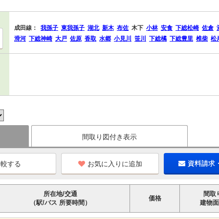
成田線：
我孫子
東我孫子
湖北
新木
布佐
木下
小林
安食
下総松崎
佐倉
滑河
下総神崎
大戸
佐原
香取
水郷
小見川
笹川
下総橘
下総豊里
椎柴
松
間取り図付き表示
お気に入りに追加
資料請求
所在地/交通
間取
価格
（駅/バス 所要時間）
建物面