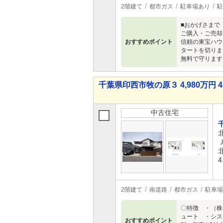
2階建て
都市ガス
駐車場あり
駐
■おかげさまで
ご購入・ご売却
おすすめポイント
信頼の東宝ハウ
タートを切りま
無料で守ります
千葉県印西市牧の原３ 4,980万円 4
中古住宅
4
2階建て
南道路
都市ガス
駐車場
〇特徴 ・（株
ュート ・シス
おすすめポイント