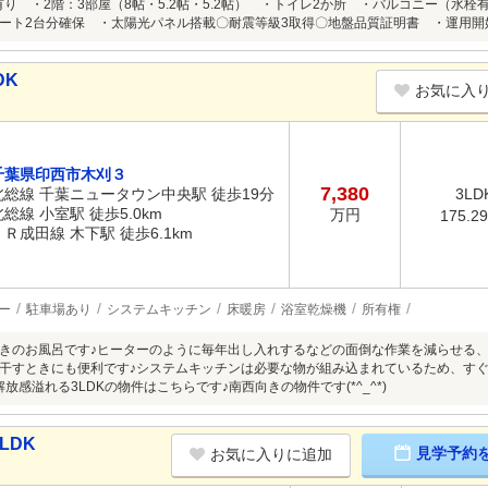
帖有り ・2階：3部屋（8帖・5.2帖・5.2帖） ・トイレ2か所 ・バルコニー（
ート2台分確保 ・太陽光パネル搭載〇耐震等級3取得〇地盤品質証明書 ・運用開始 
DK
お気に入
千葉県印西市木刈３
7,380
北総線 千葉ニュータウン中央駅 徒歩19分
3LD
北総線 小室駅 徒歩5.0km
万円
175.2
ＪＲ成田線 木下駅 徒歩6.1km
ー
駐車場あり
システムキッチン
床暖房
浴室乾燥機
所有権
きのお風呂です♪ヒーターのように毎年出し入れするなどの面倒な作業を減らせる、
干すときにも便利です♪システムキッチンは必要な物が組み込まれているため、すぐ調理
放感溢れる3LDKの物件はこちらです♪南西向きの物件です(*^_^*)
LDK
見学予約
お気に入りに追加