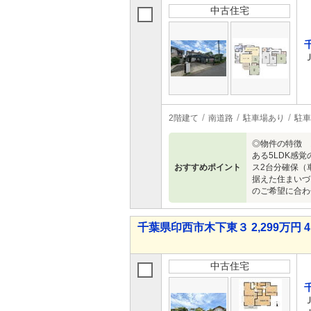
中古住宅
2階建て
南道路
駐車場あり
駐車
◎物件の特徴 
ある5LDK感
おすすめポイント
ス2台分確保（
据えた住まいづ
のご希望に合わ
千葉県印西市木下東３ 2,299万円 4
中古住宅