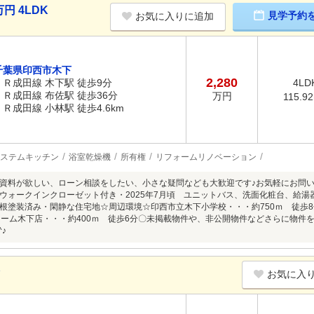
円 4LDK
見学予約
お気に入りに追加
千葉県印西市木下
2,280
ＪＲ成田線 木下駅 徒歩9分
4LD
ＪＲ成田線 布佐駅 徒歩36分
万円
115.9
ＪＲ成田線 小林駅 徒歩4.6km
ステムキッチン
浴室乾燥機
所有権
リフォームリノベーション
資料が欲しい、ローン相談をしたい、小さな疑問なども大歓迎です♪お気軽にお問い合
ウォークインクローゼット付き・2025年7月頃 ユニットバス、洗面化粧台、給湯器
根塗装済み・閑静な住宅地☆周辺環境☆印西市立木下小学校・・・約750ｍ 徒歩8
ローム木下店・・・約400ｍ 徒歩6分〇未掲載物件や、非公開物件などさらに物件を見た
♪
K
お気に入