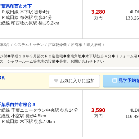
千葉県印西市木下
3,280
ＪＲ成田線 木下駅 徒歩4分
4LD
ＪＲ成田線 布佐駅 徒歩34分
万円
133.2
北総線 印西牧の原駅 徒歩5.2km
車3台
システムキッチン
浴室乾燥機
所有権
即入居可
ジ付◆平成１８年３月築のＲＣ造住宅◆東南角地◆木下駅徒歩４分◆リフォーム済
ス、シャワールーム等充実の設備◆是非、お問い合わせ下さい
DK
見学予約
お気に入りに追加
千葉県白井市桜台３
3,590
北総線 千葉ニュータウン中央駅 徒歩14分
4LD
北総線 小室駅 徒歩4.5km
万円
116.4
ＪＲ成田線 木下駅 徒歩7.0km