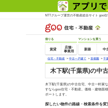
NTTグループ運営の不動産総合サイト goo
借りる
マンションを買う
店舗･
賃貸
新築
中
事業用
住宅・不動産
>
中古一戸建て
>
首都圏
>
千
木下駅(千葉県)の中
木下駅(千葉県)の中古住宅、中古一軒
すならgoo住宅・不動産。価格・建物面
ポートします。
探したい物件の路線・検索条件を変