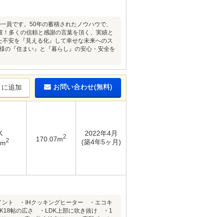
の一員です。50年の蓄積されたノウハウで、
突破！多くの信頼と感謝の言葉を頂く、実績と
た不安を『見える化』して幸せな未来へのス
お客様の『住まい』と『暮らし』の安心・安全を
お問い合わせ(無料)
りに追加
K
2022年4月
2
170.07m
2
(築4年5ヶ月)
5m
イント ・IHクッキングヒーター ・エコキ
18帖の広さ ・LDK上部に吹き抜け ・1