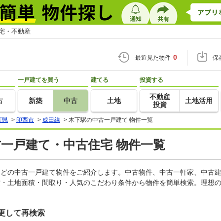
住宅・不動産
0
最近見た物件
保
一戸建てを買う
建てる
投資する
不動産
古
新築
中古
土地
土地活用
投資
葉県
>
印西市
>
成田線
>
木下駅の中古一戸建て 物件一覧
古一戸建て・中古住宅 物件一覧
家などの中古一戸建て物件をご紹介します。中古物件、中古一軒家、中古
積・土地面積・間取り・人気のこだわり条件から物件を簡単検索。理想の
更して再検索