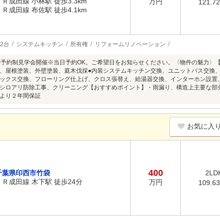
ＪＲ成田線 小林駅 徒歩3.3km
万円
121.7
ＪＲ成田線 布佐駅 徒歩4.1km
2台
システムキッチン
所有権
リフォームリノベーション
8/9(日)予約制見学会開催※当日予約OK。ご希望日をお知らせください。〈物件の魅力
、屋根塗装、外壁塗装、庭木伐採●内装システムキッチン交換、ユニットバス交換
ックス交換、フローリング仕上げ、クロス張替え、給湯器交換、インターホン設置、
シロアリ防除工事、クリーニング【おすすめポイント】・雨漏り、構造上主要な部
より２年間保証
お気に入
400
千葉県印西市竹袋
2LD
ＪＲ成田線 木下駅 徒歩24分
万円
109.6