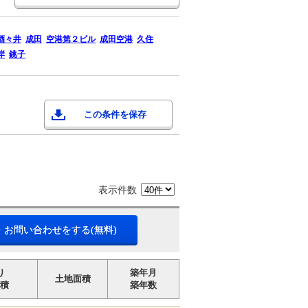
酒々井
成田
空港第２ビル
成田空港
久住
岸
銚子
この条件を保存
表示件数
・お問い合わせをする(無料)
り
築年月
土地面積
積
築年数