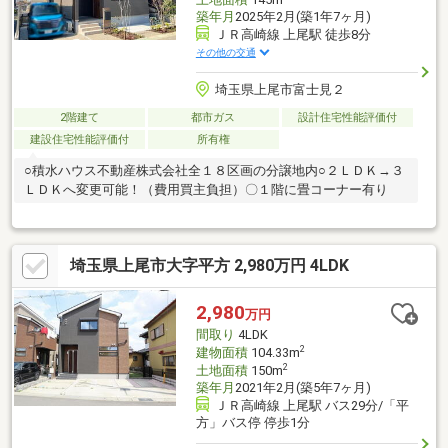
築年月
2025年2月(築1年7ヶ月)
ＪＲ高崎線 上尾駅 徒歩8分
その他の交通
埼玉県上尾市富士見２
2階建て
都市ガス
設計住宅性能評価付
建設住宅性能評価付
所有権
○積水ハウス不動産株式会社全１８区画の分譲地内○２ＬＤＫ→３
ＬＤＫへ変更可能！（費用買主負担）〇１階に畳コーナー有り
埼玉県上尾市大字平方 2,980万円 4LDK
2,980
万円
間取り
4LDK
2
建物面積
104.33m
2
土地面積
150m
築年月
2021年2月(築5年7ヶ月)
ＪＲ高崎線 上尾駅 バス29分/「平
方」バス停 停歩1分