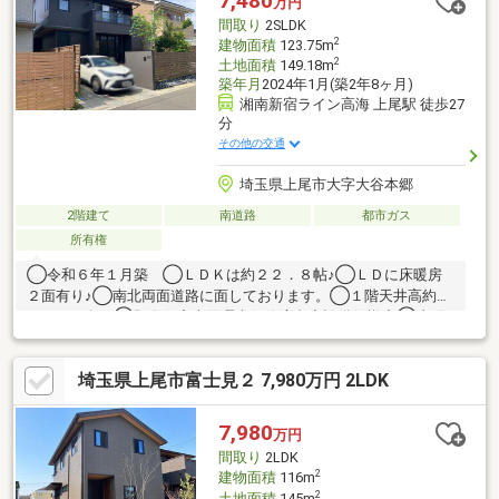
7,480
万円
間取り
2SLDK
2
建物面積
123.75m
2
土地面積
149.18m
築年月
2024年1月(築2年8ヶ月)
湘南新宿ライン高海 上尾駅 徒歩27
分
その他の交通
埼玉県上尾市大字大谷本郷
2階建て
南道路
都市ガス
所有権
◯令和６年１月築 ◯ＬＤＫは約２２．８帖♪◯ＬＤに床暖房
２面有り♪◯南北両面道路に面しております。◯１階天井高約
２．７ｍ有り◯既存住宅売買瑕疵保険適合◆設備仕様◆◯太陽
光発電◯エネファーム◯ベルバーン◯ZEH住宅●お問い合わせ
お待ちいたしております●
埼玉県上尾市富士見２ 7,980万円 2LDK
7,980
万円
間取り
2LDK
2
建物面積
116m
2
土地面積
145m