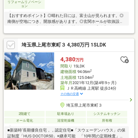
リフォームリノベーシ
ョン
【おすすめポイント】◎晴れた日には、富士山が見られます。◎
南側が空地につき、開放感があります。◎玄関ホールが吹抜設計
となっており、光が差し込み明るく開放的です。◎令和8年7月リ
フォーム済みのため、大きな修繕の手間なくお住まいいただけま
す。◎LDKは広々15帖、1階には6帖の和室があり、来客時の応接
埼玉県上尾市東町３ 4,380万円 1SLDK
間やお子様のお昼寝スペースなど多目的に活用できます。◎2階は
3居室で、4LDKの余裕ある間取りです。◎トイレは2ヶ所、独立洗
面台やシャワー付き浴室など水回り設備も充実です。◎南面バル
4,380
万円
コニーで洗濯物干しや布団干しにも便利です。◎カースペース1台
間取り
1SLDK
分完備で、マイカー通勤の方にも安心です。
2
建物面積
94.06m
2
土地面積
125.04m
築年月
2021年12月(築4年9ヶ月)
ＪＲ高崎線 上尾駅 徒歩24分
その他の交通
埼玉県上尾市東町３
2階建て
駐車場あり
システムキッチン
オール電化
浴室乾燥機
所有権
■新築時’長期優良住宅，，認定住宅■「スウェーデンハウス」の保
証制度「HUS DOCTOR50」※継承可能 「10年間の定期検査」＋