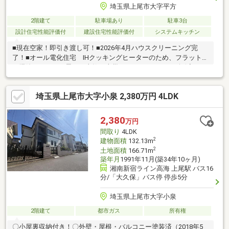
埼玉県上尾市大字平方
2階建て
駐車場あり
駐車3台
設計住宅性能評価付
建設住宅性能評価付
システムキッチン
■現在空家！即引き渡し可！■2026年4月ハウスクリーニング完
了！■オール電化住宅 IHクッキングヒーターのため、フラットで
お掃除らくらく 思わぬ事故や火災につながるリスクを軽減でき
ます■ゆったりとした敷地面積 カースペース3台分（車種によ
る）！ ご夫婦でお車を所有、ゲストに備えたい方、駐輪スペー
埼玉県上尾市大字小泉 2,380万円 4LDK
スを確保されたい方におすすめの広さ 全室南東側からの採光、
心地のいい陽光で一日がスタートできる住まい 布団や洗濯物を
まとめて干せる2か所のバルコニー キッズ・ゲストルーム等多様
2,380
万円
な使いかたができる和室4.5帖！ 水回り集中、家事動線良好 1
間取り
4LDK
階掃き出し窓にシャッター付きの安心感
2
建物面積
132.13m
2
土地面積
166.71m
築年月
1991年11月(築34年10ヶ月)
湘南新宿ライン高海 上尾駅 バス16
分/「大久保」バス停 停歩5分
埼玉県上尾市大字小泉
2階建て
都市ガス
所有権
〇小屋裏収納付き！〇外壁・屋根・バルコニー塗装済（2018年5