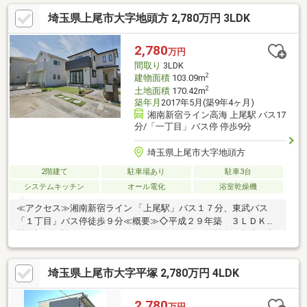
尾二ツ宮店まで約740ｍドラッグストアセキ平塚店まで約410ｍ
埼玉県上尾市大字地頭方 2,780万円 3LDK
2,780
万円
間取り
3LDK
2
建物面積
103.09m
2
土地面積
170.42m
築年月
2017年5月(築9年4ヶ月)
湘南新宿ライン高海 上尾駅 バス17
分/「一丁目」バス停 停歩9分
埼玉県上尾市大字地頭方
2階建て
駐車場あり
駐車3台
システムキッチン
オール電化
浴室乾燥機
≪アクセス≫湘南新宿ライン 「上尾駅」バス１７分、東武バス
「１丁目」バス停徒歩９分≪概要≫◇平成２９年築 ３ＬＤＫ◇
間仕切りを設けることで４ＬＤＫにもできます（別途、有償工事
が必要です） ◇オール電化住宅≪設備≫◇◇キッチン◇◇・対
面式カウンターキッチン・ＩＨコンロ・浄水器一体型水栓・食洗
埼玉県上尾市大字平塚 2,780万円 4LDK
機・勝手口あり・吊戸棚・床下収納（キッチン＋２階７．５帖洋
室）・ニッチ収納（廊下）・土間収納（一部可動棚付き）・タン
クレストイレ＋手洗い器付き（１階）・室内物干し（リビン
2,780
万円