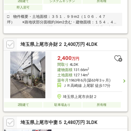
2階建て
システムキッチン
所有権
即入居可
□ 物件概要・土地面積：３５１．９９m2（１０６．４７
坪） ※路地状部分面積約36m2含む・建物面積：１５４．４２
m2（４６．７１坪）・間取タイプ：５ＬＤＫ・住友林業の建物・
ＬＤＫ約２０畳：収納複数箇所有・ＬＤに面したサンルーム有
～洗濯物干しに利用でき、雨の日に便利です～・出窓に面した壁
埼玉県上尾市弁財２ 2,400万円 4LDK
付けキッチン：勝手口有・洗面室はキッチン側と廊下側の２WAY
動線・納戸２ケ所有・２階全室南東向き形状：路地状部分有土地
面積に路地状部分約36.00m2含む増築未登記部分有：サンルーム
2,400
万円
部分（面積約4.2m2）広告要件備考その他:弁財地区地区計画有
間取り
4LDK
2
建物面積
131.66m
2
土地面積
127.14m
築年月
1963年6月(築63年3ヶ月)
ＪＲ高崎線 上尾駅 徒歩17分
埼玉県上尾市弁財２
2階建て
駐車場あり
所有権
埼玉県上尾市中妻５ 2,480万円 3LDK