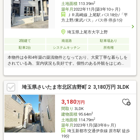
2
土地面積
113.39m
築年月
2022年11月(築3年10ヶ月)
ＪＲ高崎線 上尾駅 バス18分/「平
方上野/東武バス」バス停 停歩1分
埼玉県上尾市大字上野
2階建て
南道路
駐車場あり
駐車2台
システムキッチン
所有権
本物件は令和4年築の築浅物件となっており、大変丁寧な暮らしを
されている為、室内状況も良好です。個性のある外観をはじめ、
インナーウッドデッキには、ブランコやハンモック、うんていが
備わっており小さなお子様がいても敷地内で遊ぶことができ、ハ
ンモックに揺さぶられながら過ごす休日はとても非日常を味わう
埼玉県さいたま市北区吉野町２ 3,180万円 3LDK
ことが出来ます。リビングはスタディカウンターが備わっていた
り、折り上げ天井となっており、生活動線も確保されている為、
生活もしやすいです。
3,180
万円
間取り
3LDK
2
建物面積
95.64m
2
土地面積
114.79m
築年月
2023年1月(築3年8ヶ月)
埼玉新都市交通伊奈線 原市駅 徒歩
19分