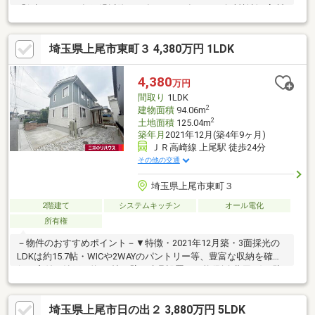
「保証」 ⇒10年経過以降、50年目まで5年ごとの無料検診■高断
熱・高気密・計画換気 「木製サッシ3層ガラス窓」「壁・床の継
ぎ目にも、厳重な気密施工」■2LDKへ変更可能 2階部分の階段ホ
埼玉県上尾市東町３ 4,380万円 1LDK
ールと一体になっているスペースには、 将来的に居室として区
切れるよう、 天井下地が補強されており、リフォームによ
り、 居室を増やすことも可能です。（別途費用がかかりま
4,380
万円
す。）
間取り
1LDK
2
建物面積
94.06m
2
土地面積
125.04m
築年月
2021年12月(築4年9ヶ月)
ＪＲ高崎線 上尾駅 徒歩24分
その他の交通
埼玉県上尾市東町３
2階建て
システムキッチン
オール電化
所有権
－物件のおすすめポイント－▼特徴・2021年12月築・3面採光の
LDKは約15.7帖・WICや2WAYのパントリー等、豊富な収納を確
保・窓付の納戸は約4.9帖、壁・建具設置も可能(別途費用要)・駐
車スペース有(車種による)▼設備・キッチンに「きれい除菌水」
生成器を設置・各階に洗面台・トイレ有▼周辺環境・東町小学校
埼玉県上尾市日の出２ 3,880万円 5LDK
徒歩3分(約165m)※容積率は前面道路幅員により160％に制限され