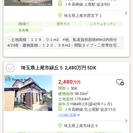
ＪＲ高崎線 上尾駅 徒歩9分
埼玉県上尾市西宮下１
2階建て
都市ガス
システムキッチン
所有権
・土地面積：１１９．０１m2 ※他、私道負担面積89m2内持分
4/24有・建物面積：１２３．３８m2・間取タイプ～二世帯住宅と
してお住まい頂けます～ １階：１Ｌ・ＤＫ＋S（納戸） ２
階：２Ｋ→３Ｋへ変更可：2階洋室（11.5畳）部分は 壁を設ける
ことで 2部屋に分けることが出来るよう ドアを 2つ、電気系統も
埼玉県上尾市緑丘５ 2,480万円 5DK
2系統に分けてあります。 ※リフォームには別途費用を要す・南
東側約４ｍ公道と北東側約４ｍ私道※に面した角地 ※位置指定道
路・１階２階にキッチン、浴室、トイレ有・全居室収納有・都市
2,480
万円
ガス・本下水・イトーヨーカドー上尾駅前店・・・約590m・藤村
間取り
5DK
病院・・・約700m
2
建物面積
98.53m
2
土地面積
179.64m
築年月
1984年2月(築42年7ヶ月)
ＪＲ高崎線 北上尾駅 徒歩11分
その他の交通
埼玉県上尾市緑丘５