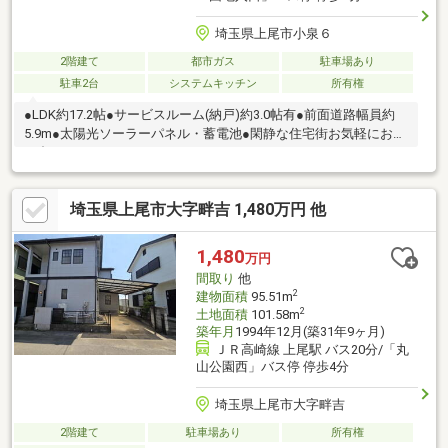
埼玉県上尾市小泉６
2階建て
都市ガス
駐車場あり
駐車2台
システムキッチン
所有権
●LDK約17.2帖●サービスルーム(納戸)約3.0帖有●前面道路幅員約
5.9m●太陽光ソーラーパネル・蓄電池●閑静な住宅街お気軽にお問
い合わせください。
埼玉県上尾市大字畔吉 1,480万円 他
1,480
万円
間取り
他
2
建物面積
95.51m
2
土地面積
101.58m
築年月
1994年12月(築31年9ヶ月)
ＪＲ高崎線 上尾駅 バス20分/「丸
山公園西」バス停 停歩4分
埼玉県上尾市大字畔吉
2階建て
駐車場あり
所有権