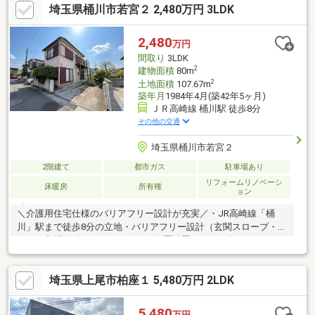
埼玉県桶川市若宮２ 2,480万円 3LDK
2,480
万円
間取り
3LDK
2
建物面積
80m
2
土地面積
107.67m
築年月
1984年4月(築42年5ヶ月)
ＪＲ高崎線 桶川駅 徒歩8分
その他の交通
埼玉県桶川市若宮２
2階建て
都市ガス
駐車場あり
リフォームリノベーシ
床暖房
所有権
ョン
＼介護用住宅仕様のバリアフリー設計が充実／・JR高崎線「桶
川」駅まで徒歩8分の立地・バリアフリー設計（玄関スロープ・リ
ビング玄関自動ドア・スイッチ低位置設置）・2016年3月にリフ
ォーム実施済み（玄関・トイレ・洗面・浴室・クロス・給湯器ほ
か）・間口約11mの広々敷地・駐車スペース1台分確保・床暖房/
埼玉県上尾市柏座１ 5,480万円 2LDK
一部二重サッシ/エアコン/照明付き・ドラッグストア・コンビニ
など生活施設が徒歩5分圏内に充実・小学校まで徒歩13分・中学
校まで徒歩14分の通学しやすい環境【～2016.3～リフォーム歴あ
5,480
万円