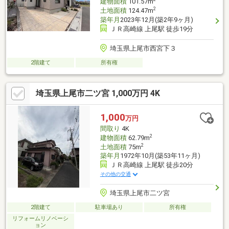
建物面積
101.57m
2
土地面積
124.47m
築年月
2023年12月(築2年9ヶ月)
ＪＲ高崎線 上尾駅 徒歩19分
埼玉県上尾市西宮下３
2階建て
所有権
埼玉県上尾市二ツ宮 1,000万円 4K
1,000
万円
間取り
4K
2
建物面積
62.79m
2
土地面積
75m
築年月
1972年10月(築53年11ヶ月)
ＪＲ高崎線 上尾駅 徒歩20分
その他の交通
埼玉県上尾市二ツ宮
2階建て
駐車場あり
所有権
リフォームリノベーシ
ョン