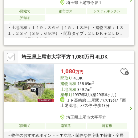
埼玉県上尾市今泉１
2階建て
都市ガス
システムキッチン
所有権
・土地面積：１４９．３６㎡（４５．１８坪）・建物面積：１３
１．２３㎡（３９．６９坪）・間取タイプ：２ＬＤＫ＋２ＬＤ
Ｋ ～２世帯住宅仕様です～・積水ハウス旧施工の軽量鉄骨造・
北東側約１６ｍ公道と北西側約６ｍ公道に面した角地・１階部
分： LDK約２０．５畳 対面式キッチン：食洗機、パント
埼玉県上尾市大字平方 1,080万円 4LDK
リー Ｌ字カウンター ホール部分に収納２カ所
有・２階部分： LDK約１１．５畳：バルコニーに面す 対
面式キッチン：IHクッキングヒーター 収納：全居室収納
1,080
万円
有、 ウォークインクローゼット・モニター付インター
間取り
4LDK
ホン・カースペース有・都市ガス・本下水
2
建物面積
138.69m
2
土地面積
349.7m
築年月
1997年3月(築29年6ヶ月)
ＪＲ高崎線 上尾駅 バス13分/「西
上尾団地」バス停 停歩13分
埼玉県上尾市大字平方
2階建て
南道路
所有権
－物件のおすすめポイント－▼立地・閑静な住宅街▼特徴・全居