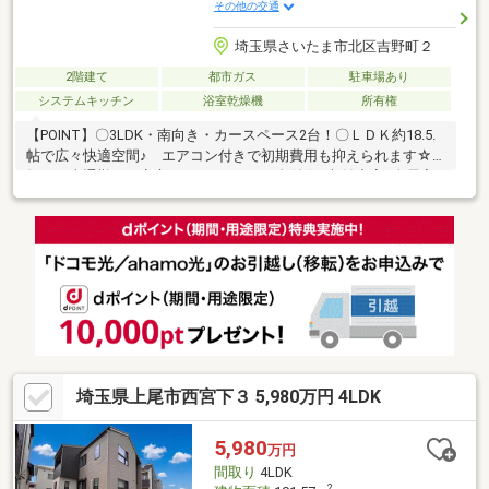
その他の交通
埼玉県さいたま市北区吉野町２
2階建て
都市ガス
駐車場あり
システムキッチン
浴室乾燥機
所有権
【POINT】〇3LDK・南向き・カースペース2台！〇ＬＤＫ約18.5.
帖で広々快適空間♪ エアコン付きで初期費用も抑えられます☆○
毎日の車通勤でも安心、カースペース2台付☆○収納充実♪全居室
収納付き・WIC・SIC有〇イオンモール上尾徒歩14分・自転車約8
分。 買い物も便利ですね！■【0120-22-8282】へお気軽にお問
い合わせください■■【ララハウス 大宮支店】で検索♪ 最新
情報を毎日更新中です！ 弊社ホームページをご利用ください
ませ☆☆
埼玉県上尾市西宮下３ 5,980万円 4LDK
5,980
万円
間取り
4LDK
2