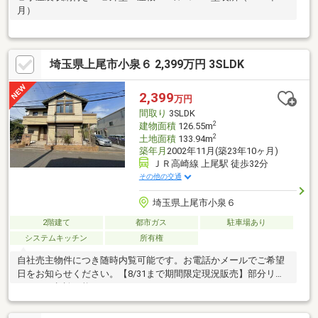
月）
埼玉県上尾市小泉６ 2,399万円 3SLDK
2,399
万円
間取り
3SLDK
2
建物面積
126.55m
2
土地面積
133.94m
築年月
2002年11月(築23年10ヶ月)
ＪＲ高崎線 上尾駅 徒歩32分
その他の交通
埼玉県上尾市小泉６
2階建て
都市ガス
駐車場あり
システムキッチン
所有権
自社売主物件につき随時内覧可能です。お電話かメールでご希望
日をお知らせください。【8/31まで期間限定現況販売】部分リフ
ォームご相談可能です。