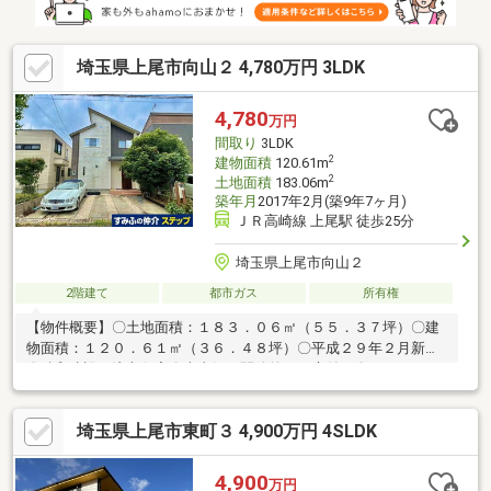
埼玉県上尾市向山２ 4,780万円 3LDK
4,780
万円
間取り
3LDK
2
建物面積
120.61m
2
土地面積
183.06m
築年月
2017年2月(築9年7ヶ月)
ＪＲ高崎線 上尾駅 徒歩25分
埼玉県上尾市向山２
2階建て
都市ガス
所有権
【物件概要】〇土地面積：１８３．０６㎡（５５．３７坪）〇建
物面積：１２０．６１㎡（３６．４８坪）〇平成２９年２月新築
〇積和建設の注文住宅〇南東側に開放的なお庭付き〇カースペー
ス２台分（車種による）〇広々とした前面道路に面す〇徒歩１０
分圏内にスーパー、小学校、公園等 の施設
埼玉県上尾市東町３ 4,900万円 4SLDK
が整っております。
4,900
万円