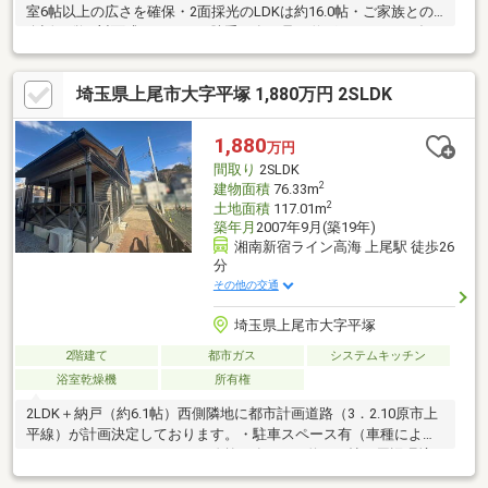
室6帖以上の広さを確保・2面採光のLDKは約16.0帖・ご家族との
会話が弾む対面式キッチン、勝手口有・足を伸ばしてくつろげる
和室が3室有・WIC約3.0帖、納戸約2.2帖など、随所に収納スペー
スを確保・2室が南向きバルコニーに面する設計・各階にトイレ・
埼玉県上尾市大字平塚 1,880万円 2SLDK
洗面台有、来客時もゆとりをもって使用可能▼周辺環境・セブン
イレブン上尾平方北店 徒歩7分(約525m)・上尾丸山公園 徒歩11分
(約830m)■ ご希望の住まい探しをお手伝いします
1,880
万円
━━━━━・・・物件の詳細・ご相談はお気軽にお問い合わせく
間取り
2SLDK
ださい。
2
建物面積
76.33m
2
土地面積
117.01m
築年月
2007年9月(築19年)
湘南新宿ライン高海 上尾駅 徒歩26
分
その他の交通
埼玉県上尾市大字平塚
2階建て
都市ガス
システムキッチン
浴室乾燥機
所有権
2LDK＋納戸（約6.1帖）西側隣地に都市計画道路（3．2.10原市上
平線）が計画決定しております。・駐車スペース有（車種によ
る）・カウンターキッチン・吹抜け有・LDK約22.7帖≪周辺環境
≫東小学校まで約1400ｍ東中学校まで約1900ｍセブンイレブン上