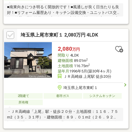
■南東向きにつき明るく開放的です！■風通しが良く日当たりも良
好！■リフォーム履歴あり・キッチン設備交換・ユニットバス交
換・外壁、屋根塗装 平成26年12月実地資金計画や住宅ローン審
査などのじっくり相談や、現地集合現地解散のサクッと見学など
ご希望に合わせたご案内が可能です！
埼玉県上尾市東町１ 2,080万円 4LDK
2,080
万円
間取り
4LDK
2
建物面積
89.01m
2
土地面積
116.75m
築年月
1996年5月(築30年4ヶ月)
ＪＲ高崎線 上尾駅 徒歩20分
埼玉県上尾市東町１
2階建て
都市ガス
システムキッチン
所有権
・ＪＲ高崎線「上尾」駅・徒歩２０分・土地面積：１１６．７５
m2（３５．３１坪）・建物面積：８９．０１m2（２６．９２
坪）・間取タイプ：４ＬＤＫ・北西側約４ｍ公道と 南西側
約４ｍ位置指定道路に面した角地・出窓に面した壁付けキッチ