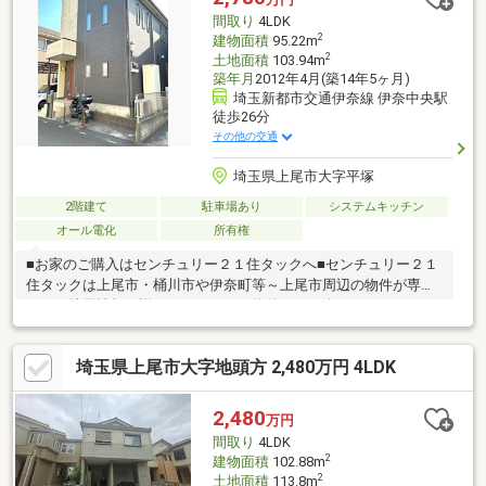
グ）・シューズボックス＋姿見鏡付き◇◇浴室◇◇・浴室換気乾
間取り
4LDK
燥・追い焚き付き・足し湯機能
2
建物面積
95.22m
2
土地面積
103.94m
築年月
2012年4月(築14年5ヶ月)
埼玉新都市交通伊奈線 伊奈中央駅
徒歩26分
その他の交通
埼玉県上尾市大字平塚
2階建て
駐車場あり
システムキッチン
オール電化
所有権
■お家のご購入はセンチュリー２１住タックへ■センチュリー２１
住タックは上尾市・桶川市や伊奈町等～上尾市周辺の物件が専門
です！地元情報に詳しいスタッフが物件のご紹介をさせていただ
きます！＼住宅ローンのご相談も承っております／資金計画から
保障まで、お客様にあわせて住宅ローンをご紹介しております！
埼玉県上尾市大字地頭方 2,480万円 4LDK
物件に関することは何でも！ご質問やご相談も丁寧に対応いたし
ますので、安心してお電話ください。▼▽物件魅力point▽▼【平
成24年築の注文住宅・太陽光パネル付き！】オール電化の４ＬＤ
2,480
万円
Ｋ＋カースペース収納充実～広々３帖のウォークインクローゼッ
間取り
4LDK
ト付き家族の会話が弾むリビングイン階段仕様
2
建物面積
102.88m
2
土地面積
113.8m