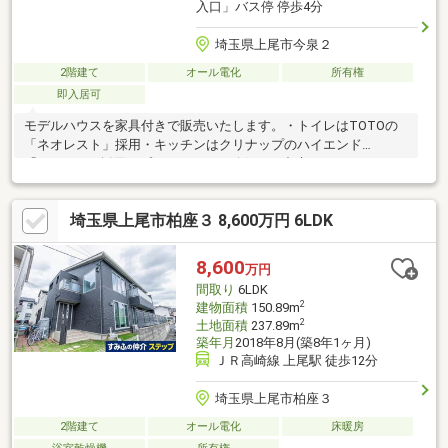
入口」バス停 停歩4分
埼玉県上尾市今泉２
2階建て
オール電化
所有権
即入居可
モデルハウスを家具付きで販売いたします。・トイレはTOTOの
「ネオレスト」採用・キッチンはクリナップのハイエンド
「CENTRO」採用・プライバシーを確保した中庭にはウッドルー
バーを施工・サッシリクシルTWトリプルガラス採用・第一種換
気（澄家）採用・断熱等級6（UA値0.41）・気密C価0.29・耐震等
埼玉県上尾市柏座３ 8,600万円 6LDK
級3相当・断熱材リクシルスーパーウォール採用（無結露保証35
年）・車は2台駐車可能・周辺は区画整理地内で綺麗な街並み目に
見えるデザインだけでなく、性能、保証、施工品質にもこだわっ
8,600
万円
た住宅です。
間取り
6LDK
2
建物面積
150.89m
2
土地面積
237.89m
築年月
2018年8月(築8年1ヶ月)
ＪＲ高崎線 上尾駅 徒歩12分
埼玉県上尾市柏座３
2階建て
オール電化
床暖房