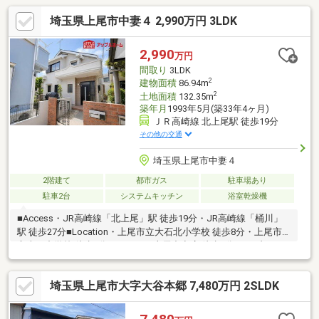
埼玉県上尾市中妻４ 2,990万円 3LDK
2,990
万円
間取り
3LDK
2
建物面積
86.94m
2
土地面積
132.35m
築年月
1993年5月(築33年4ヶ月)
ＪＲ高崎線 北上尾駅 徒歩19分
その他の交通
埼玉県上尾市中妻４
2階建て
都市ガス
駐車場あり
駐車2台
システムキッチン
浴室乾燥機
■Access・JR高崎線「北上尾」駅 徒歩19分・JR高崎線「桶川」
駅 徒歩27分■Location・上尾市立大石北小学校 徒歩8分・上尾市
立大石中学校 徒歩3分・TAIRAYA 上尾中妻店 徒歩6分・セブンイレ
ブン 上尾中妻3丁目店 徒歩6分■魅力Point・2026年7月 外装、内
装、住設備リフォーム済み・内部配管新規引直し・ランドリース
埼玉県上尾市大字大谷本郷 7,480万円 2SLDK
ペースあり・玄関手洗い洗面あり・リビング吹抜けあり・小屋裏
収納あり■安心Point・弊社売主、最長2年保証付きで購入後も安
心・普通車2台駐車可能