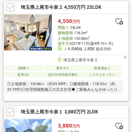
ン・ＬＤＫ約１１．２畳、３面採光・ＬＤＫ以外の居室は全て６
埼玉県上尾市今泉２ 4,550万円 2SLDK
畳、２面採光・カースペース有・都市ガス・本下水■周辺施設・
イオンモール上尾店・・・・・・約1590m・コープ二ツ宮
店・・・・・・・・約810m・ドラッグセイムス上尾本町店・・約
4,550
万円
230m・セブンイレブン 上尾本町1丁目店・・・・約510m
間取り
2SLDK
2
建物面積
118.2m
2
土地面積
130.86m
築年月
2021年11月(築4年10ヶ月)
ＪＲ高崎線 上尾駅 徒歩20分
埼玉県上尾市今泉２
2階建て
都市ガス
駐車場あり
駐車2台
設計住宅性能評価付
システムキッチン
◎土地面積：130.86㎡（約39.59坪）◎建物面積：118.20㎡（約
35.75坪)◎住宅情報館施工の注文住宅◆ご家族みんながゆったり
くつろげる広々リビング◆ウォークインクロゼットで満足の収納
力◆毎日のお買物や、子育て施設が整った環境
埼玉県上尾市今泉１ 3,880万円 2LDK
3,880
万円