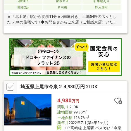
2階建て
都市ガス
駐車場あり
駐車2台
所有権
即入居可
☆「北上尾」駅から徒歩11分☆♪南庭付き、土地54坪の広々とし
た５DKの住宅です♪◆お問合せからご来店（ご相談来店）いただ
いた方お客様へのプレゼント◆Amazonギフトカード3 000円分差
し上げます！◇無駄な費用を徹底的に削減◇住宅購入時の余計な
費用を抑え、賢く購入できるようサポート！◆最適な住宅ローン
選びと手続きサポート◆審査が不安な方もご安心ください、他社
様で断られた方も審査承認実績あり！◆オプション工事の相談・
割引対応◆希望に応じた工事や追加設備も、当社割引でご相談い
ただけます！
埼玉県上尾市今泉２ 4,980万円 2LDK
4,980
万円
間取り
2LDK
2
建物面積
99.36m
2
土地面積
126.76m
築年月
2022年7月(築4年2ヶ月)
ＪＲ高崎線 上尾駅 バス8分/「今泉