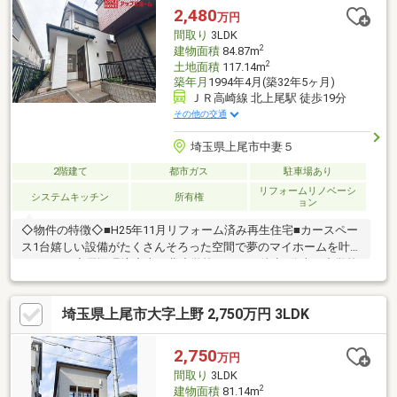
2,480
万円
間取り
3LDK
2
建物面積
84.87m
2
土地面積
117.14m
築年月
1994年4月(築32年5ヶ月)
ＪＲ高崎線 北上尾駅 徒歩19分
その他の交通
埼玉県上尾市中妻５
2階建て
都市ガス
駐車場あり
リフォームリノベーシ
システムキッチン
所有権
ョン
◇物件の特徴◇■H25年11月リフォーム済み再生住宅■カースペー
ス1台嬉しい設備がたくさんそろった空間で夢のマイホームを叶え
ましょう♪◇周辺環境◇大石北小学校まで 徒歩7分大石中学校
まで 徒歩8分TAIRAYAまで 徒歩9分生活環境の整った満足
な立地です☆〇●〇アップルホームの魅力〇●〇１）全員不動産経
埼玉県上尾市大字上野 2,750万円 3LDK
験豊富なプロ集団！お任せください２）ポータルサイトに掲載さ
れていない物件情報も多数有！地域密着の担当スタッフにお気軽
にご相談下さい！３）住宅ローン相談無料で受付致します！４）
2,750
万円
即日・平日・夜間のご対応も可能
間取り
3LDK
2
建物面積
81.14m