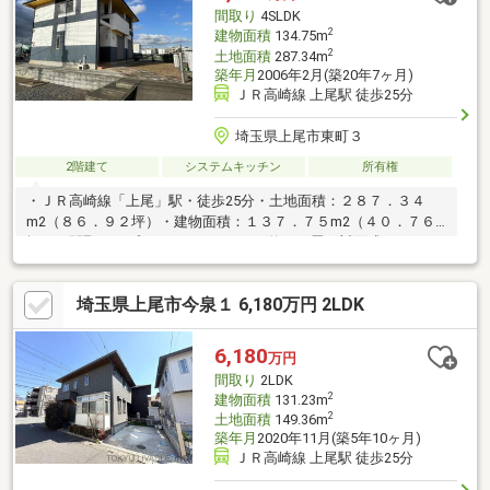
間取り
4SLDK
2
建物面積
134.75m
2
土地面積
287.34m
築年月
2006年2月(築20年7ヶ月)
ＪＲ高崎線 上尾駅 徒歩25分
埼玉県上尾市東町３
2階建て
システムキッチン
所有権
・ＪＲ高崎線「上尾」駅・徒歩25分・土地面積：２８７．３４
m2（８６．９２坪）・建物面積：１３７．７５m2（４０．７６
坪）・間取タイプ：４ＬＤＫ・ＬＤＫ約１７畳・対面式キッチ
ン・収納豊富！ 全居室収納有（LDを除く） ウォークイン
クローゼット2ケ所 納戸（約2.2畳） 1階ホール部分に収納
埼玉県上尾市今泉１ 6,180万円 2LDK
有・1階トイレに手洗い器有・2階トイレ脇に洗面台有・市街化調
整区域：再建築可。開発相談に関する上尾市の取扱い方針によ
り、再建築の場合は区画、形（切土、盛土の土砂の搬出入）の変
6,180
万円
更が無ければ、都市計画法の許可は不要です。
間取り
2LDK
2
建物面積
131.23m
2
土地面積
149.36m
築年月
2020年11月(築5年10ヶ月)
ＪＲ高崎線 上尾駅 徒歩25分