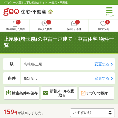
NTTグループ運営の不動産総合サイト goo住宅・不動産
1
0
0
0
最近検索した条件
最近見た物件
保存した条件
お気に入り
上尾駅(埼玉県)の中古一戸建て・中古住宅 物件一
覧
駅
変更する
高崎線/上尾
条件
変更する
指定なし
新着メールを受
検索条件を保存
アプリで探す
取る
159
件
が該当しました。