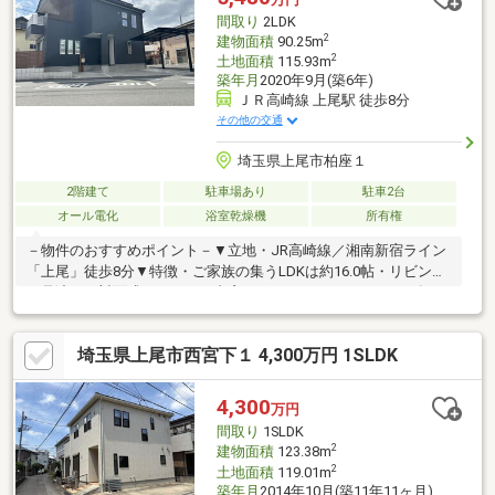
り】玄関、トイレ、洗面、浴室、クロス、床、給湯器、玄関スロ
間取り
2LDK
ープ、ほか
2
建物面積
90.25m
2
土地面積
115.93m
築年月
2020年9月(築6年)
ＪＲ高崎線 上尾駅 徒歩8分
その他の交通
埼玉県上尾市柏座１
2階建て
駐車場あり
駐車2台
オール電化
浴室乾燥機
所有権
－物件のおすすめポイント－▼立地・JR高崎線／湘南新宿ライン
「上尾」徒歩8分▼特徴・ご家族の集うLDKは約16.0帖・リビング
を見渡せる対面式キッチン・書斎・ユーティリティスペース有・
南東向きインナーバルコニー・洋室約11.5帖は2部屋に変更可能
(別途工事・費用要)・前面道路は南東側幅員約9.4m公道▼設備・
埼玉県上尾市西宮下１ 4,300万円 1SLDK
オール電化・食洗機・浄水器・浴室1616サイズ・浴室乾燥機付▼
周辺環境・イトーヨーカドー上尾駅前店 徒歩9分(約710m)※法22
条区域■ ご希望の住まい探しをお手伝いします ━━━━━・・・
4,300
万円
物件の詳細・ご相談はお気軽にお問い合わせください。
間取り
1SLDK
2
建物面積
123.38m
2
土地面積
119.01m
築年月
2014年10月(築11年11ヶ月)