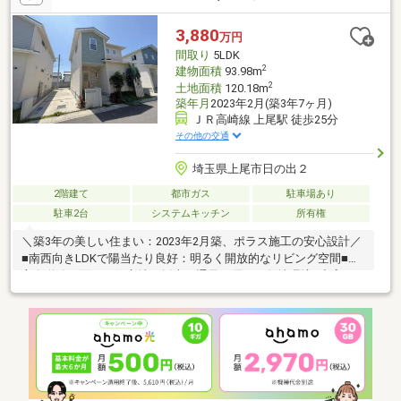
ます※法22条区域※ゴミ置き場面積1.6平米(持ち分1／4)■ ご希望の
住まい探しをお手伝いします ━━━━━・・・物件の詳細・ご相
3,880
万円
談はお気軽にお問い合わせください。
間取り
5LDK
2
建物面積
93.98m
2
土地面積
120.18m
築年月
2023年2月(築3年7ヶ月)
ＪＲ高崎線 上尾駅 徒歩25分
その他の交通
埼玉県上尾市日の出２
2階建て
都市ガス
駐車場あり
駐車2台
システムキッチン
所有権
＼築3年の美しい住まい：2023年2月築、ポラス施工の安心設計／
■南西向きLDKで陽当たり良好：明るく開放的なリビング空間■二
方向道路に面した好立地：採光・通風に優れた敷地環境■充実の
収納設備：ウォークインクローゼット、シューズインクローゼッ
ト完備■テラスバルコニー・カップボード付き：日々の暮らしを
快適にする設備■駐車スペース2台：車種によります■ゆとりの
5LDK：建物面積約93.98平米の広々空間■土地面積約120.18平米：
家族でのびのび暮らせる敷地■買い物便利：イオンモール上尾、
ウエルシア上尾東店が徒歩10分圏内二方向道路に面していること
で通風・採光良好◎！