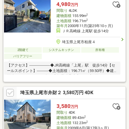
4,980
万円
間取り
4LDK
2
建物面積
155.99m
2
土地面積
196.71m
築年月
2000年11月(築25年10ヶ月)
ＪＲ高崎線 上尾駅 徒歩14分
埼玉県上尾市柏座４
2階建て
システムキッチン
所有権
バリアフリー
【アクセス】------------------◆JR高崎線「上尾」駅 徒歩14分【セ
ールスポイント】----------◆土地面積：196.71㎡（59.50坪）◆建物
面積：155.99㎡（47.18坪）◆軽量鉄骨造◆4LDK◆2面バルコニー
◆ウォークインクローゼット◆バリアフリー◆食器洗浄乾燥機◆
カースペース2台分あり（車種による）◆積水ハウス株式会社施
埼玉県上尾市弁財２ 3,580万円 4DK
工◆二世帯住宅◆閑静な住宅街
3,580
万円
間取り
4DK
2
建物面積
89.43m
2
土地面積
132.23m
築年月
2009年6月(築17年3ヶ月)