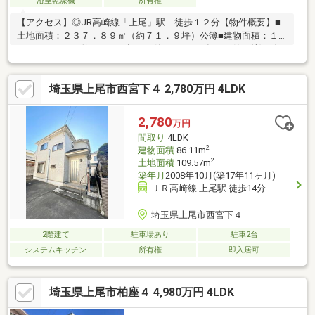
浴室乾燥機
所有権
【アクセス】◎JR高崎線「上尾」駅 徒歩１２分【物件概要】■
土地面積：２３７．８９㎡（約７１．９坪）公簿■建物面積：１
５０．８９㎡（約４５．６坪）公簿■２０１８年８月築■(株)一条
工務店施工の木造２階建て■間取り：６ＬＤＫ■約２８．４帖のＬ
ＤＫ■開放感のある吹き抜けのリビング
埼玉県上尾市西宮下４ 2,780万円 4LDK
2,780
万円
間取り
4LDK
2
建物面積
86.11m
2
土地面積
109.57m
築年月
2008年10月(築17年11ヶ月)
ＪＲ高崎線 上尾駅 徒歩14分
埼玉県上尾市西宮下４
2階建て
駐車場あり
駐車2台
システムキッチン
所有権
即入居可
埼玉県上尾市柏座４ 4,980万円 4LDK