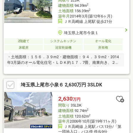
間取り
2LDK
2
建物面積
94.39m
2
土地面積
156.39m
築年月
2014年3月(築12年6ヶ月)
ＪＲ高崎線 上尾駅 徒歩21分
埼玉県上尾市今泉１
2階建て
システムキッチン
オール電化
床暖房
浴室乾燥機
所有権
・土地面積：１５６．３９m2・建物面積：９４．３９m2・2014
年3月築のオール電化住宅・ＬＤＫ約１７．7畳、南東向き、２面
採光 一部吹抜け有、リビングイン階段 床暖房有（LDの一
部）・壁付キッチン：IHクッキングヒーター 食洗機有、浄水
器一体型水栓 造付カップボード、勝手口有・給湯器：エコキ
埼玉県上尾市小泉６ 2,630万円 3SLDK
ュート・浴室：1616サイズ、浴室換気乾燥機・トイレ：温水洗浄
便座（１階２階共）・収納：全居室収納有、階段下収納、床下収
納 ウォークインクローゼット２ケ所・モニター付インターホ
2,630
万円
ン・カースペース５台駐車可※車種、サイズによる
間取り
3SLDK
2
建物面積
92.74m
2
土地面積
120.62m
築年月
2006年10月(築19年11ヶ月)
ＪＲ高崎線 上尾駅 バス13分/「第
一団地入口」バス停 停歩9分