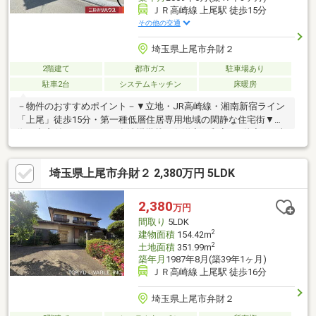
ＪＲ高崎線 上尾駅 徒歩15分
その他の交通
埼玉県上尾市弁財２
2階建て
都市ガス
駐車場あり
駐車2台
システムキッチン
床暖房
－物件のおすすめポイント－▼立地・JR高崎線・湘南新宿ライン
「上尾」徒歩15分・第一種低層住居専用地域の閑静な住宅街▼特
徴・出窓付のキッチン、食洗機搭載・各洋室・和室・2階廊下に収
納有・駐車2台可能(車種による)▼2026年5月室内リフォーム済
【交換】IHコンロ、洗面化粧台(各階)、2階トイレ 等【その他】天
埼玉県上尾市弁財２ 2,380万円 5LDK
井・壁クロス貼替(玄関・各階廊下・DK・全洋室・洗面所・階
段・トイレ)、畳表替 他▼周辺環境・マイカイマート上尾店 徒歩8
分(約570m)■ ご希望の住まい探しをお手伝いします
2,380
万円
━━━━━・・・物件の詳細・ご相談はお気軽にお問い合わせく
間取り
5LDK
ださい。
2
建物面積
154.42m
2
土地面積
351.99m
築年月
1987年8月(築39年1ヶ月)
ＪＲ高崎線 上尾駅 徒歩16分
埼玉県上尾市弁財２