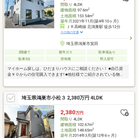
（縦列駐車） ※駐車可能寸法に制限有
間取り
4LDK
2
建物面積
97.6m
2
土地面積
153.54m
築年月
2021年11月(築4年10ヶ月)
ＪＲ高崎線 北鴻巣駅 徒歩12分
その他の交通
埼玉県鴻巣市箕田
2階建て
都市ガス
駐車場あり
駐車3台
所有権
即入居可
マイホーム探しは、ひだまりハウスにご相談ください！ ■自己資
金￥０からの住宅購入できます! ■他社様でご紹介されている物件
も一緒にご提案できます。 ■新規物件・価格変更の情報がとても
スピーディーです。 ■インターネット非公開の物件もご紹介可能
です。 ■ご希望の方にはメールでのやりとりだけで大丈夫です。
埼玉県鴻巣市小松３ 2,380万円 4LDK
■お忙しいときは現地待合せ＆現地解散できます。 ■平日のご見学
希望大歓迎です! ■住宅ローンアドバイザーが銀行手続きをお手伝
い致します。
2,380
万円
間取り
4LDK
2
建物面積
102.67m
2
土地面積
148.65m
築年月
2014年3月(築12年6ヶ月)