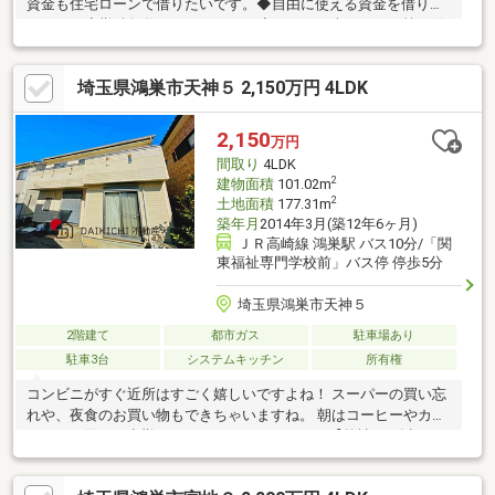
資金も住宅ローンで借りたいです。◆自由に使える資金を借りた
いです。◆勤続年数が１ヵ月です。◆アコム、車のローン等の借
りがあり、そちらを完済、住宅ローン１本にしたいです。◆他の
不動産会社でローンが通りませんでした。◆住み替えで家を買い
埼玉県鴻巣市天神５ 2,150万円 4LDK
たいのですが、どうすれば良いですか。→AIを駆使した査定書を
即日にお渡し致します。約１ヵ月でお住替えができます。お気軽
に、お声掛け下さいませ。
2,150
万円
間取り
4LDK
2
建物面積
101.02m
2
土地面積
177.31m
築年月
2014年3月(築12年6ヶ月)
ＪＲ高崎線 鴻巣駅 バス10分/「関
東福祉専門学校前」バス停 停歩5分
埼玉県鴻巣市天神５
2階建て
都市ガス
駐車場あり
駐車3台
システムキッチン
所有権
コンビニがすぐ近所はすごく嬉しいですよね！ スーパーの買い忘
れや、夜食のお買い物もできちゃいますね。 朝はコーヒーやカフ
ェラテを買って出勤してみてはいかがですか？【弊社では以下の
５つをお客様にお約束いたします】1.物件の善し悪しは全て正直
にお話しします。2.無理な売り込みや契約の催促、突然の訪問