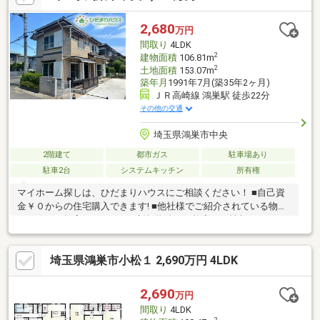
ん。買主により実施する場合は要相談となります。※建蔽率は角
地緩和による※司法書士は売主指定です
2,680
万円
間取り
4LDK
2
建物面積
106.81m
2
土地面積
153.07m
築年月
1991年7月(築35年2ヶ月)
ＪＲ高崎線 鴻巣駅 徒歩22分
その他の交通
埼玉県鴻巣市中央
2階建て
都市ガス
駐車場あり
駐車2台
システムキッチン
所有権
マイホーム探しは、ひだまりハウスにご相談ください！ ■自己資
金￥０からの住宅購入できます! ■他社様でご紹介されている物件
も一緒にご提案できます。 ■新規物件・価格変更の情報がとても
スピーディーです。 ■インターネット非公開の物件もご紹介可能
です。 ■ご希望の方にはメールでのやりとりだけで大丈夫です。
埼玉県鴻巣市小松１ 2,690万円 4LDK
■お忙しいときは現地待合せ＆現地解散できます。 ■平日のご見学
希望大歓迎です! ■住宅ローンアドバイザーが銀行手続きをお手伝
い致します。
2,690
万円
間取り
4LDK