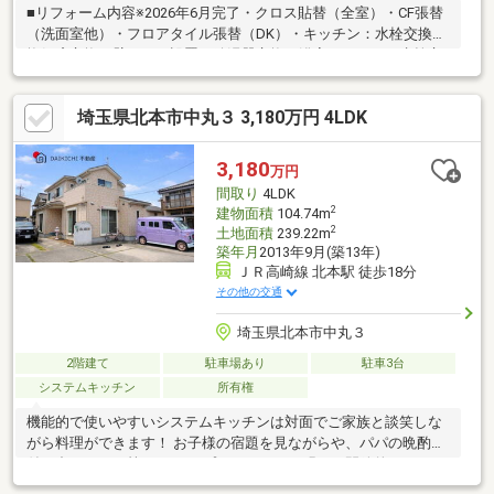
■リフォーム内容※2026年6月完了・クロス貼替（全室）・CF張替
（洗面室他）・フロアタイル張替（DK）・キッチン：水栓交換、
換気扇交換、壁パネル設置・給湯器交換・浴室：シャワー水栓交
換・洗面化粧台交換・洗濯機水栓交換・和室（1階2階）：畳表替
え、襖貼替・トイレ設備交換（2階）・温水洗浄便座交換（1
埼玉県北本市中丸３ 3,180万円 4LDK
階）・ダウンライト交換（玄関、廊下他）他対象不動産はセット
バック済です。告知事項有、詳細は担当までお問合せ下さい。市
街化調整区域ですが、都市計画法第34条第12号の条例の規定（第
3,180
万円
4条第4項）に該当するため、第三者でも区画形質、用途の変更が
間取り
4LDK
なければ再建築可能です。
2
建物面積
104.74m
2
土地面積
239.22m
築年月
2013年9月(築13年)
ＪＲ高崎線 北本駅 徒歩18分
その他の交通
埼玉県北本市中丸３
2階建て
駐車場あり
駐車3台
システムキッチン
所有権
機能的で使いやすいシステムキッチンは対面でご家族と談笑しな
がら料理ができます！ お子様の宿題を見ながらや、パパの晩酌に
付き合いながら等々。 オープンキッチンで明るく開放的です♪