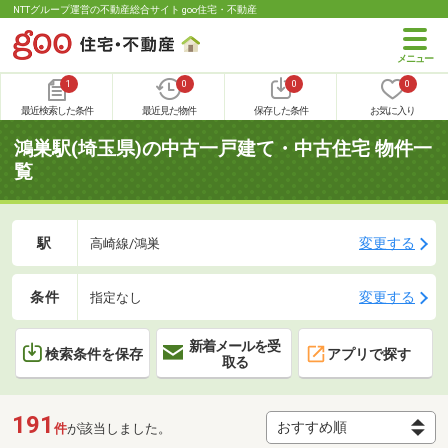
NTTグループ運営の不動産総合サイト goo住宅・不動産
1
0
0
0
最近検索した条件
最近見た物件
保存した条件
お気に入り
鴻巣駅(埼玉県)の中古一戸建て・中古住宅 物件一
覧
駅
変更する
高崎線/鴻巣
条件
変更する
指定なし
新着メールを受
検索条件を保存
アプリで探す
取る
191
件
が該当しました。