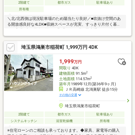
2階建て
都市ガス
駐車場あり
所有権
＼北/北西側は現況駐車場のため陽当たり良好／■吹抜け空間のあ
る開放感良好な4LDK■収納スペースが充実、すっきり片付く暮ら
しを実現■南西道路に面し、北/北西側は現況駐車場のため陽当た
り良好■JR高崎線『北本』駅徒歩15分圏内■中山道へのアクセスも
良く、車移動に便利な立地■現況空家のため引渡しはご相談可能■
埼玉県鴻巣市稲荷町 1,999万円 4DK
駐車スペース1台分完備吹抜けのある開放的な空間が印象的な、
4LDKの中古戸建てです。収納スペースが随所に設けられており、
お荷物の多いご家族にも安心の間取りとなっております。南西道
1,999
万円
路に加え、北・北西側が現況駐車場のため陽当たりも良好です
間取り
4DK
◎！
2
建物面積
91.5m
2
土地面積
114.57m
築年月
1989年12月(築36年9ヶ月)
ＪＲ高崎線 北鴻巣駅 徒歩15分
その他の交通
埼玉県鴻巣市稲荷町
2階建て
都市ガス
駐車場あり
システムキッチン
浴室乾燥機
所有権
※住宅ローンのご相談も承っております。◆家具、家電等の購入