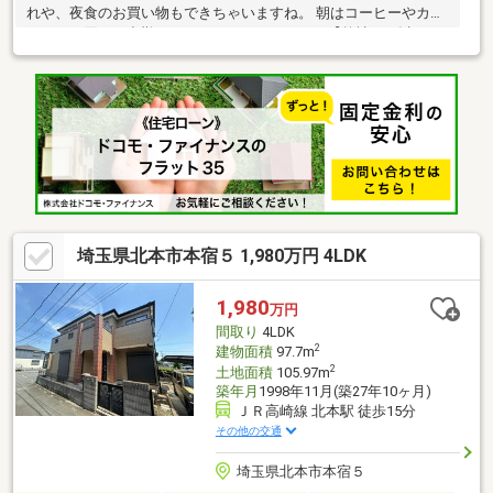
れや、夜食のお買い物もできちゃいますね。 朝はコーヒーやカフ
ェラテを買って出勤してみてはいかがですか？【弊社では以下の
５つをお客様にお約束いたします】1.物件の善し悪しは全て正直
にお話しします。2.無理な売り込みや契約の催促、突然の訪問
等、しつこい営業は一切行いません。3.契約したら終わりではな
くお引き渡し後、お引越し後もお客様のパートナーであること。
4.ウソやおとり広告は一切使いません。(データ更新は迅速に行い
ます。）5.お客様の個人情報は細心の注意を払って取り扱いしま
す。
埼玉県北本市本宿５ 1,980万円 4LDK
1,980
万円
間取り
4LDK
2
建物面積
97.7m
2
土地面積
105.97m
築年月
1998年11月(築27年10ヶ月)
ＪＲ高崎線 北本駅 徒歩15分
その他の交通
埼玉県北本市本宿５