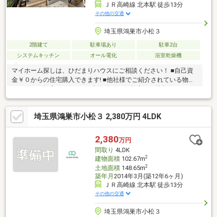
ＪＲ高崎線 北本駅 徒歩13分
その他の交通
埼玉県鴻巣市小松３
2階建て
駐車場あり
駐車2台
システムキッチン
オール電化
浴室乾燥機
マイホーム探しは、ひだまりハウスにご相談ください！ ■自己資
金￥０からの住宅購入できます! ■他社様でご紹介されている物件
も一緒にご提案できます。 ■新規物件・価格変更の情報がとても
スピーディーです。 ■インターネット非公開の物件もご紹介可能
です。 ■ご希望の方にはメールでのやりとりだけで大丈夫です。
埼玉県鴻巣市小松３ 2,380万円 4LDK
■お忙しいときは現地待合せ＆現地解散できます。 ■平日のご見学
希望大歓迎です! ■住宅ローンアドバイザーが銀行手続きをお手伝
い致します。
2,380
万円
間取り
4LDK
2
建物面積
102.67m
2
土地面積
148.65m
築年月
2014年3月(築12年6ヶ月)
ＪＲ高崎線 北本駅 徒歩13分
その他の交通
埼玉県鴻巣市小松３