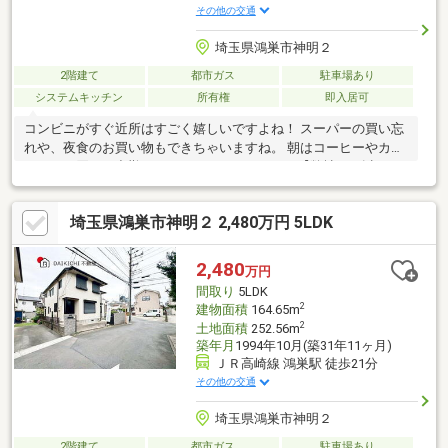
その他の交通
埼玉県鴻巣市神明２
2階建て
都市ガス
駐車場あり
システムキッチン
所有権
即入居可
コンビニがすぐ近所はすごく嬉しいですよね！ スーパーの買い忘
れや、夜食のお買い物もできちゃいますね。 朝はコーヒーやカフ
ェラテを買って出勤してみてはいかがですか？【弊社では以下の
５つをお客様にお約束いたします】1.物件の善し悪しは全て正直
にお話しします。2.無理な売り込みや契約の催促、突然の訪問
埼玉県鴻巣市神明２ 2,480万円 5LDK
等、しつこい営業は一切行いません。3.契約したら終わりではな
くお引き渡し後、お引越し後もお客様のパートナーであること。
4.ウソやおとり広告は一切使いません。(データ更新は迅速に行い
2,480
万円
ます。）5.お客様の個人情報は細心の注意を払って取り扱いしま
間取り
5LDK
す。
2
建物面積
164.65m
2
土地面積
252.56m
築年月
1994年10月(築31年11ヶ月)
ＪＲ高崎線 鴻巣駅 徒歩21分
その他の交通
埼玉県鴻巣市神明２
2階建て
都市ガス
駐車場あり