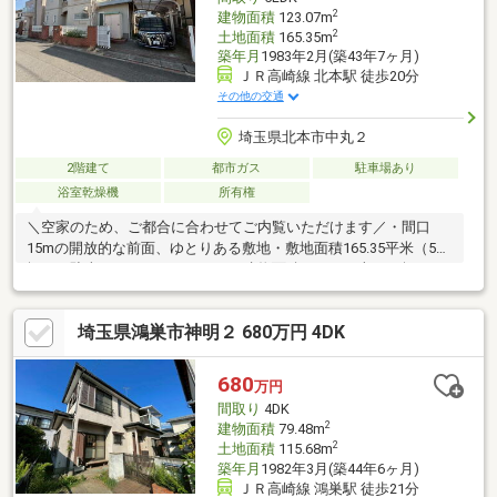
す。
2
建物面積
123.07m
2
土地面積
165.35m
築年月
1983年2月(築43年7ヶ月)
ＪＲ高崎線 北本駅 徒歩20分
その他の交通
埼玉県北本市中丸２
2階建て
都市ガス
駐車場あり
浴室乾燥機
所有権
＼空家のため、ご都合に合わせてご内覧いただけます／・間口
15mの開放的な前面、ゆとりある敷地・敷地面積165.35平米（50
坪）で駐車スペースもゆったり・建物面積123.07平米（37坪）の
広々とした居住空間・軽量鉄骨造のしっかりとした構造・都市ガ
ス対応で光熱費も安心・駐車スペース1台確保済み・タンクレスト
埼玉県鴻巣市神明２ 680万円 4DK
イレ採用・浴室暖房乾燥機付きで快適なバスタイム・バルコニー
の陽当たり良好徒歩5分圏内にはウェルシアやローソン、ワークマ
ンプラスが揃い、日常の買い物も便利◎！小学校まで徒歩9分～近
680
万円
くに保育所もあり、お子様がいるご家庭にも安心の子育て環境で
間取り
4DK
す！
2
建物面積
79.48m
2
土地面積
115.68m
築年月
1982年3月(築44年6ヶ月)
ＪＲ高崎線 鴻巣駅 徒歩21分