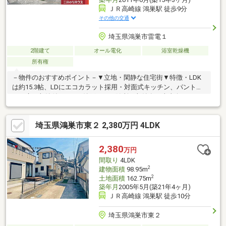
ＪＲ高崎線 鴻巣駅 徒歩9分
その他の交通
埼玉県鴻巣市雷電１
2階建て
オール電化
浴室乾燥機
所有権
－物件のおすすめポイント－▼立地・閑静な住宅街▼特徴・LDK
は約15.3帖、LDにエコカラット採用・対面式キッチン、パントリ
ー・床下収納付・WIC・納戸など、随所に収納有・南東向きバル
コニーを設置・駐車場有(車種による)▼設備・食洗機・IHクッキ
ングヒーター・水栓一体型浄水器・TVモニタ付インターホン▼周
埼玉県鴻巣市東２ 2,380万円 4LDK
辺環境・エルミこうのすショッピングモール 徒歩6分(約480m)※容
積率は前面道路幅員により176％に制限されます※法22条区域・法
23条区域■ ご希望の住まい探しをお手伝いします
2,380
万円
━━━━━・・・物件の詳細・ご相談はお気軽にお問い合わせく
間取り
4LDK
ださい。
2
建物面積
98.95m
2
土地面積
162.75m
築年月
2005年5月(築21年4ヶ月)
ＪＲ高崎線 鴻巣駅 徒歩10分
埼玉県鴻巣市東２