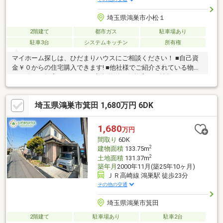
埼玉県鴻巣市小松１
2階建て
都市ガス
駐車場あり
駐車3台
システムキッチン
所有権
マイホーム探しは、ひだまりハウスにご相談ください！ ■自己資
金￥０からの住宅購入できます! ■他社様でご紹介されている物件
も一緒にご提案できます。 ■新規物件・価格変更の情報がとても
スピーディーです。 ■インターネット非公開の物件もご紹介可能
です。 ■ご希望の方にはメールでのやりとりだけで大丈夫です。
埼玉県鴻巣市箕田 1,680万円 6DK
■お忙しいときは現地待合せ＆現地解散できます。 ■平日のご見学
希望大歓迎です! ■住宅ローンアドバイザーが銀行手続きをお手伝
い致します。
1,680
万円
間取り
6DK
2
建物面積
133.75m
2
土地面積
131.37m
築年月
2000年11月(築25年10ヶ月)
ＪＲ高崎線 鴻巣駅 徒歩23分
その他の交通
埼玉県鴻巣市箕田
2階建て
駐車場あり
駐車2台