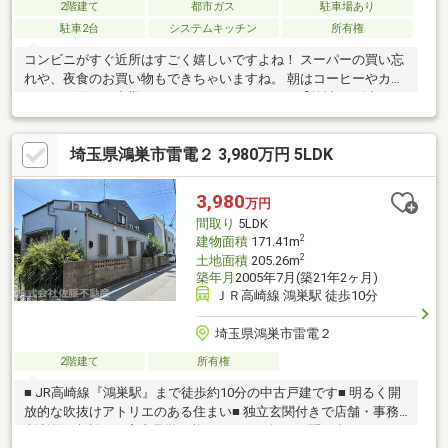
2階建て
都市ガス
駐車場あり
駐車2台
システムキッチン
所有権
コンビニがすぐ近所はすごく嬉しいですよね！ スーパーの買い忘
れや、夜食のお買い物もできちゃいますね。 朝はコーヒーやカフ
ェラテを買って出勤してみてはいかがですか？【弊社では以下の
５つをお客様にお約束いたします】1.物件の善し悪しは全て正直
にお話しします。2.無理な売り込みや契約の催促、突然の訪問
埼玉県鴻巣市雷電２ 3,980万円 5LDK
等、しつこい営業は一切行いません。3.契約したら終わりではな
くお引き渡し後、お引越し後もお客様のパートナーであること。
4.ウソやおとり広告は一切使いません。(データ更新は迅速に行い
3,980
万円
ます。）5.お客様の個人情報は細心の注意を払って取り扱いしま
間取り
5LDK
す。
2
建物面積
171.41m
2
土地面積
205.26m
築年月
2005年7月(築21年2ヶ月)
ＪＲ高崎線 鴻巣駅 徒歩10分
埼玉県鴻巣市雷電２
2階建て
所有権
■ JR高崎線『鴻巣駅』まで徒歩約10分の中古戸建です■ 明るく開
放的な吹抜けアトリエのある住まい■ 独立玄関付きで店舗・事務
所利用も相談可■ 室内見学可能です。お気軽にお問い合わせくだ