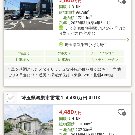
2,800
万円
ービスをご提供いたします。くわしくはお問い合わせください♪
間取り
3LDK
2
建物面積
99.78m
2
土地面積
172.14m
築年月
2022年3月(築4年6ヶ月)
ＪＲ高崎線 鴻巣駅 バス6分/「ひば
り野」バス停 停歩1分
埼玉県鴻巣市ひばり野１
2階建て
都市ガス
ルーフバルコニー
駐車場あり
駐車3台
システムキッチン
＼黒を基調としたスタイリッシュな外観が目を引く邸宅／・角地
につき日当たり・通風・採光が良好（東側12m・北側4.5m道
路）・太陽光発電搭載で毎月の光熱費を賢く節約・駐車スペース3
台確保でご家族全員分や来客の駐車も余裕・WIC2か所＋各所収納
でいつでもスッキリとした住まいに・LDK18.87帖のゆとりある
埼玉県鴻巣市雷電１ 4,480万円 4LDK
広々リビング・ルーフバルコニー・ウッドデッキ・南庭と屋外空
間が充実・浴室冷暖房乾燥機・ウォシュレット・TVモニターホン
など設備充実・築4年の築浅物件で状態良好・小学校まで徒歩約7
4,480
万円
分の子育てしやすい環境・ドラッグストアまで徒歩約3分の便利な
間取り
4LDK
生活環境
2
建物面積
110.33m
2
土地面積
307.33m
築年月
2011年6月(築15年3ヶ月)