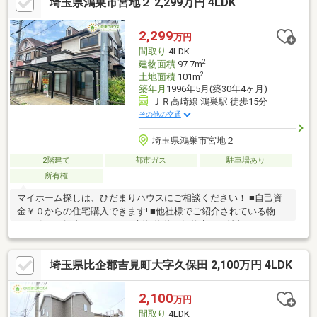
埼玉県鴻巣市宮地２ 2,299万円 4LDK
等、しつこい営業は一切行いません。3.契約したら終わりではな
くお引き渡し後、お引越し後もお客様のパートナーであること。
4.ウソやおとり広告は一切使いません。(データ更新は迅速に行い
2,299
万円
ます。）5.お客様の個人情報は細心の注意を払って取り扱いしま
間取り
4LDK
す。
2
建物面積
97.7m
2
土地面積
101m
築年月
1996年5月(築30年4ヶ月)
ＪＲ高崎線 鴻巣駅 徒歩15分
その他の交通
埼玉県鴻巣市宮地２
2階建て
都市ガス
駐車場あり
所有権
マイホーム探しは、ひだまりハウスにご相談ください！ ■自己資
金￥０からの住宅購入できます! ■他社様でご紹介されている物件
も一緒にご提案できます。 ■新規物件・価格変更の情報がとても
スピーディーです。 ■インターネット非公開の物件もご紹介可能
です。 ■ご希望の方にはメールでのやりとりだけで大丈夫です。
埼玉県比企郡吉見町大字久保田 2,100万円 4LDK
■お忙しいときは現地待合せ＆現地解散できます。 ■平日のご見学
希望大歓迎です! ■住宅ローンアドバイザーが銀行手続きをお手伝
い致します。
2,100
万円
間取り
4LDK