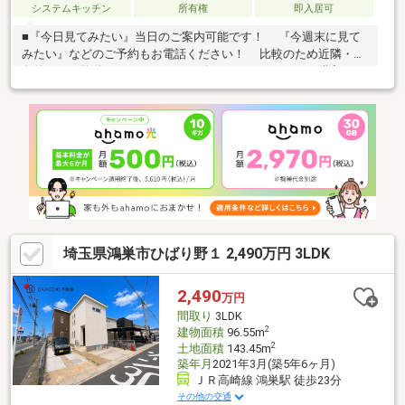
システムキッチン
所有権
即入居可
■『今日見てみたい』当日のご案内可能です！ 『今週末に見て
みたい』などのご予約もお電話ください！ 比較のため近隣・同
条件などの物件もまとめて ご紹介させていただき、ご購入頂い
たお客様から 大変ご好評をいただいております！ ■難しいイメ
ージのある住宅ローンは、経験のある スタッフが丁寧にお手伝
いしますのでご安心ください！ お客様に1番の住宅ローンをご
提案いたします！ ■360°パノラマ画像でＷＥＢ内覧会24Ｈ開催中
です！
埼玉県鴻巣市ひばり野１ 2,490万円 3LDK
2,490
万円
間取り
3LDK
2
建物面積
96.55m
2
土地面積
143.45m
築年月
2021年3月(築5年6ヶ月)
ＪＲ高崎線 鴻巣駅 徒歩23分
その他の交通