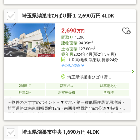
か？【弊社では以下の５つをお客様にお約束いたします】1.物件
の善し悪しは全て正直にお話しします。2.無理な売り込みや契約
埼玉県鴻巣市ひばり野１ 2,690万円 4LDK
の催促、突然の訪問等、しつこい営業は一切行いません。3.契約
したら終わりではなくお引き渡し後、お引越し後もお客様のパー
トナーであること。4.ウソやおとり広告は一切使いません。(デー
2,690
万円
タ更新は迅速に行います。）5.お客様の個人情報は細心の注意を
間取り
4LDK
払って取り扱いします。
2
建物面積
94.39m
2
土地面積
127.88m
築年月
2024年4月(築2年5ヶ月)
ＪＲ高崎線 鴻巣駅 徒歩24分
その他の交通
埼玉県鴻巣市ひばり野１
2階建て
都市ガス
駐車場あり
駐車2台
浴室乾燥機
所有権
－物件のおすすめポイント－▼立地・第一種低層住居専用地域・
前面道路は南東側幅員約12m・南西側幅員約4mの公道▼特徴・全
居室2面以上採光設計・LDKは約15.0帖、一部折り上げ天井で開放
感のある空間・お料理中も会話が弾む対面式キッチン・主寝室は
約7.7帖、WIC付・2階ホールには室内物干しを設置・南西向きバ
埼玉県鴻巣市中央 1,690万円 4LDK
ルコニー有・駐車スペース並列2台分有(車種による)▼設備・浄水
器／食洗機・浴室乾燥機▼周辺環境・ひばり野中央公園 徒歩3分