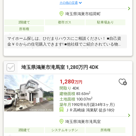
その他の交通
埼玉県鴻巣市稲荷町
2階建て
都市ガス
駐車場あり
所有権
マイホーム探しは、ひだまりハウスにご相談ください！ ■自己資
金￥０からの住宅購入できます! ■他社様でご紹介されている物件
も一緒にご提案できます。 ■新規物件・価格変更の情報がとても
スピーディーです。 ■インターネット非公開の物件もご紹介可能
です。 ■ご希望の方にはメールでのやりとりだけで大丈夫です。
埼玉県鴻巣市滝馬室 1,280万円 4DK
■お忙しいときは現地待合せ＆現地解散できます。 ■平日のご見学
希望大歓迎です! ■住宅ローンアドバイザーが銀行手続きをお手伝
い致します。※ハザードマップ3.0㎡～5.0mに該当
1,280
万円
間取り
4DK
2
建物面積
83.63m
2
土地面積
100.07m
築年月
1992年6月(築34年3ヶ月)
ＪＲ高崎線 鴻巣駅 徒歩18分
埼玉県鴻巣市滝馬室
2階建て
システムキッチン
所有権