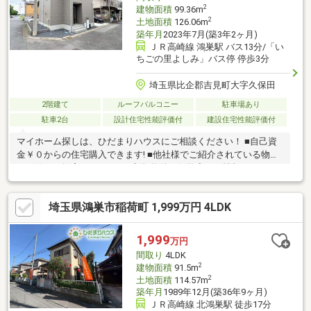
2
建物面積
99.36m
2
土地面積
126.06m
築年月
2023年7月(築3年2ヶ月)
ＪＲ高崎線 鴻巣駅 バス13分/「い
ちごの里よしみ」バス停 停歩3分
埼玉県比企郡吉見町大字久保田
2階建て
ルーフバルコニー
駐車場あり
駐車2台
設計住宅性能評価付
建設住宅性能評価付
マイホーム探しは、ひだまりハウスにご相談ください！ ■自己資
金￥０からの住宅購入できます! ■他社様でご紹介されている物件
も一緒にご提案できます。 ■新規物件・価格変更の情報がとても
スピーディーです。 ■インターネット非公開の物件もご紹介可能
です。 ■ご希望の方にはメールでのやりとりだけで大丈夫です。
埼玉県鴻巣市稲荷町 1,999万円 4LDK
■お忙しいときは現地待合せ＆現地解散できます。 ■平日のご見学
希望大歓迎です! ■住宅ローンアドバイザーが銀行手続きをお手伝
い致します。
1,999
万円
間取り
4LDK
2
建物面積
91.5m
2
土地面積
114.57m
築年月
1989年12月(築36年9ヶ月)
ＪＲ高崎線 北鴻巣駅 徒歩17分