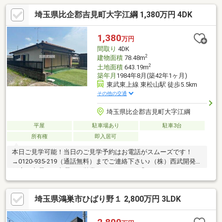
埼玉県比企郡吉見町大字江綱 1,380万円 4DK
1,380
万円
間取り
4DK
2
建物面積
78.48m
2
土地面積
643.19m
築年月
1984年8月(築42年1ヶ月)
東武東上線 東松山駅 徒歩5.5km
その他の交通
埼玉県比企郡吉見町大字江綱
平屋
駐車場あり
駐車3台
所有権
即入居可
本日ご見学可能！当日のご見学予約はお電話がスムーズです！
→0120-935-219（通話無料）までご連絡下さい♪（株）西武開発坂
戸店は火曜日・水曜日も営業しています！●「ＳＵＵＭＯ（スー
モ）を見て」とお問合せいただくと スムーズにご案内できま
す。地元のために、お客様のために。「安全取引」をモットー
埼玉県鴻巣市ひばり野１ 2,800万円 3LDK
に、私たちの情熱が、地元の皆様の夢をかたちにします。「西武
開発」ではグループ会社のＡＲＵＨＩ代理店「リビングコンシェ
ルジュ」と共に、不動産からファイナンスまでのワンストップサ