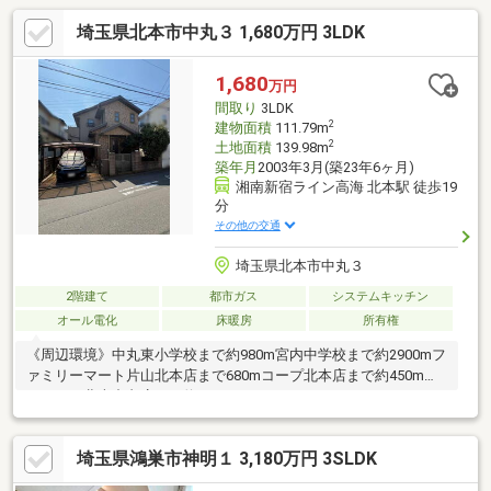
埼玉県北本市中丸３ 1,680万円 3LDK
1,680
万円
間取り
3LDK
2
建物面積
111.79m
2
土地面積
139.98m
築年月
2003年3月(築23年6ヶ月)
湘南新宿ライン高海 北本駅 徒歩19
分
その他の交通
埼玉県北本市中丸３
2階建て
都市ガス
システムキッチン
オール電化
床暖房
所有権
《周辺環境》中丸東小学校まで約980m宮内中学校まで約2900mフ
ァミリーマート片山北本店まで680mコープ北本店まで約450mウ
エルシア北本中丸店まで約580m
埼玉県鴻巣市神明１ 3,180万円 3SLDK