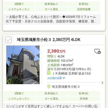
2階建て
駐車場あり
駐車2台
システムキッチン
オール電化
浴室乾燥機
～太陽が育てる、心地よさという贅沢～◆2026年7月リフォーム
完了予定壁・天井クロス全面張替、洗面室CF張替、襖張替、畳表
替えエアコンクリーニング2台、ハウスクリーニング◆2022年外
壁塗装工事◆2020年蓄電システム導入◆WIC・SIC・パントリー
を備えた収納充実設計！日用品から季節物までしっかり収まる、
埼玉県鴻巣市小松３ 2,380万円 4LDK
ゆとりの収納力◆火を使わない安心・快適なオール電化住宅◆道
路からの視線が届きにくく落ち着いて過ごせる住まい◎◆悪天候
時や夜間も簡単に開閉できる電動シャッター♪鴻巣市小松3丁目
2,380
万円
中古戸建のお問合せは【0120-727-478】までお電話ください
間取り
4LDK
2
建物面積
102.67m
2
土地面積
148.65m
築年月
2014年3月(築12年6ヶ月)
ＪＲ高崎線 北本駅 徒歩13分
その他の交通
埼玉県鴻巣市小松３
2階建て
駐車場あり
駐車2台
システムキッチン
オール電化
所有権
コンビニがすぐ近所はすごく嬉しいですよね！ スーパーの買い忘