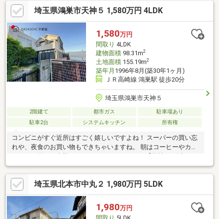
埼玉県鴻巣市天神５ 1,580万円 4LDK
1,580
万円
間取り
4LDK
2
建物面積
98.31m
2
土地面積
155.19m
築年月
1996年8月(築30年1ヶ月)
ＪＲ高崎線 鴻巣駅 徒歩20分
埼玉県鴻巣市天神５
2階建て
都市ガス
駐車場あり
駐車2台
システムキッチン
所有権
コンビニがすぐ近所はすごく嬉しいですよね！ スーパーの買い忘
れや、夜食のお買い物もできちゃいますね。 朝はコーヒーやカフ
ェラテを買って出勤してみてはいかがですか？【弊社では以下の
５つをお客様にお約束いたします】1.物件の善し悪しは全て正直
にお話しします。2.無理な売り込みや契約の催促、突然の訪問
埼玉県北本市中丸２ 1,980万円 5LDK
等、しつこい営業は一切行いません。3.契約したら終わりではな
くお引き渡し後、お引越し後もお客様のパートナーであること。
4.ウソやおとり広告は一切使いません。(データ更新は迅速に行い
1,980
万円
ます。）5.お客様の個人情報は細心の注意を払って取り扱いしま
間取り
5LDK