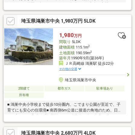
キッチンで団欒も楽しめる、3DKの物件です。大人な空間にふさ
わしい出窓がついています。当社スタッフが鴻巣市での住まい探
しをサポートいたしますので、まずはお気軽にお問い合わせくだ
埼玉県鴻巣市中央 1,980万円 5LDK
さい。その際、ご希望条件なども併せてお伝えいただけるとより
スムーズです(#^^#)
1,980
万円
間取り
5LDK
2
建物面積
115.1m
2
土地面積
190.59m
築年月
1990年9月(築36年)
ＪＲ高崎線 鴻巣駅 徒歩22分
その他の交通
埼玉県鴻巣市中央
2階建て
都市ガス
駐車場あり
所有権
■ 鴻巣中央小学校まで徒歩10分圏内、こでまり公園が至近で、子
育てにも安心の住環境■ 南西側6m公道に接道の角地のため、日当
たり良好■ JR高崎線『鴻巣駅』まで徒歩約22分の中古戸建です■
周辺は、戸建住宅が建ち並ぶ閑静な住宅地■ 室内見学可能です。
お気軽にお問い合わせください- - - - - - - - - - - - - - - - - - - - -※契約不
埼玉県鴻巣市中央 2,680万円 4LDK
適合責任免責※建物状況調査の売主による実施予定はありませ