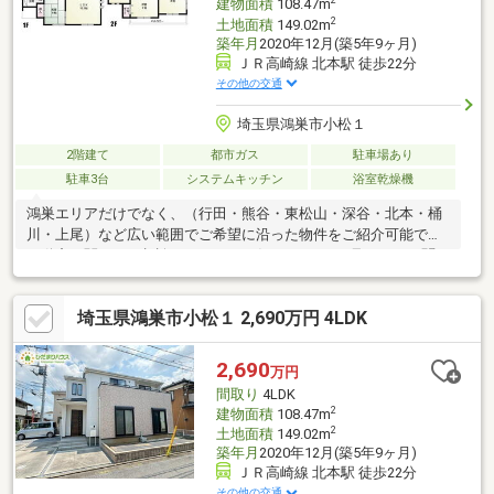
2
建物面積
108.47m
2
土地面積
149.02m
築年月
2020年12月(築5年9ヶ月)
ＪＲ高崎線 北本駅 徒歩22分
その他の交通
埼玉県鴻巣市小松１
2階建て
都市ガス
駐車場あり
駐車3台
システムキッチン
浴室乾燥機
鴻巣エリアだけでなく、（行田・熊谷・東松山・深谷・北本・桶
川・上尾）など広い範囲でご希望に沿った物件をご紹介可能です♪
不動産に関するご相談はなんでもお任せください♪見るだけ・聞く
だけ大歓迎です(^_^)/
埼玉県鴻巣市小松１ 2,690万円 4LDK
2,690
万円
間取り
4LDK
2
建物面積
108.47m
2
土地面積
149.02m
築年月
2020年12月(築5年9ヶ月)
ＪＲ高崎線 北本駅 徒歩22分
その他の交通