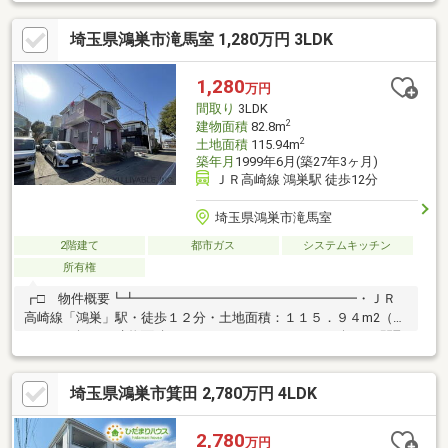
さい※契約不適合責任免責※容積率は前面道路幅員制限による※建
物状況調査の売主による実施予定はありません。買主により実施
埼玉県鴻巣市滝馬室 1,280万円 3LDK
する場合は要相談となります。※境界非明示※既存建物はオール電
化です
1,280
万円
間取り
3LDK
2
建物面積
82.8m
2
土地面積
115.94m
築年月
1999年6月(築27年3ヶ月)
ＪＲ高崎線 鴻巣駅 徒歩12分
埼玉県鴻巣市滝馬室
2階建て
都市ガス
システムキッチン
所有権
┏□ 物件概要┗┻━━━━━━━━━━━━━━━━━・ＪＲ
高崎線「鴻巣」駅・徒歩１２分・土地面積：１１５．９４m2（３
５．０７坪）・建物面積：８２．８０m2（２５．０４坪）・間取
タイプ：３ＬＤＫ・ＬＤＫ約１５．８畳：南東向き・対面式キッ
チン：勝手口有・浴室：１６１６サイズ・収納：全居室収納有、
埼玉県鴻巣市箕田 2,780万円 4LDK
床下収納（キッチン） 吊戸棚（キッチン、トイレ）、階
段下収納・出窓３カ所有（LD、２階洋室約5.3畳、和室） ～全
居室開口部２面以上有～・都市ガス・カースペース２台駐車可
2,780
万円