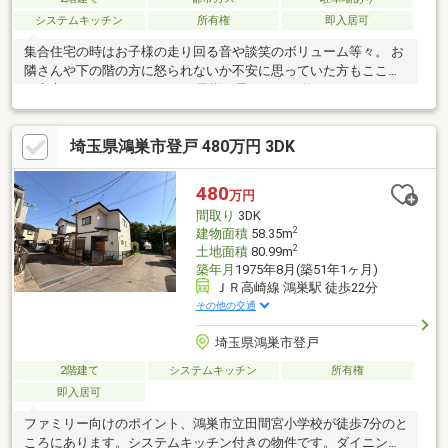
システムキッチン
所有権
即入居可
集合住宅の時はお子様の走り回る音や談笑のボリューム等々。 お
隣さんや下の階の方に怒られないか不安に思っていた方もここな
ら安心です。 マイホームでお子様と思いっきり遊んでみません
か？【弊社では以下の５つをお客様にお約束いたします】1.物件
の善し悪しは全て正直にお話しします。2.無理な売り込みや契約
埼玉県鴻巣市登戸 480万円 3DK
の催促、突然の訪問等、しつこい営業は一切行いません。3.契約
したら終わりではなくお引き渡し後、お引越し後もお客様のパー
トナーであること。4.ウソやおとり広告は一切使いません。(デー
480
万円
タ更新は迅速に行います。）5.お客様の個人情報は細心の注意を
間取り
3DK
払って取り扱いします。
2
建物面積
58.35m
2
土地面積
80.99m
築年月
1975年8月(築51年1ヶ月)
ＪＲ高崎線 鴻巣駅 徒歩22分
その他の交通
埼玉県鴻巣市登戸
2階建て
システムキッチン
所有権
即入居可
ファミリー向けのポイント、鴻巣市立田間宮小学校が徒歩7分のと
ころにあります。システムキッチン付きの物件です。ダイニング