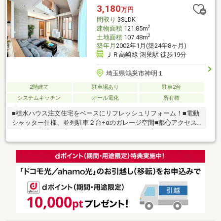
3,180
万円
間取り
3SLDK
2
建物面積
121.85m
2
土地面積
107.48m
築年月
2002年1月(築24年8ヶ月)
ＪＲ高崎線 鴻巣駅 徒歩19分
埼玉県鴻巣市神明１
2階建て
駐車場あり
駐車2台
システムキッチン
オール電化
所有権
■積水ハウス注文住宅をベースにリフレッシュリフォーム！■電動
シャッター仕様、並列駐車２台+αのガレージ空間■都心アクセス
も良好な立地で仕事もプライベートもアクティブに！