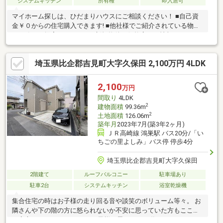
システムキッチン
所有権
即入居可
マイホーム探しは、ひだまりハウスにご相談ください！ ■自己資
金￥０からの住宅購入できます! ■他社様でご紹介されている物件
も一緒にご提案できます。 ■新規物件・価格変更の情報がとても
スピーディーです。 ■インターネット非公開の物件もご紹介可能
です。 ■ご希望の方にはメールでのやりとりだけで大丈夫です。
埼玉県比企郡吉見町大字久保田 2,100万円 4LDK
■お忙しいときは現地待合せ＆現地解散できます。 ■平日のご見学
希望大歓迎です! ■住宅ローンアドバイザーが銀行手続きをお手伝
い致します。
2,100
万円
間取り
4LDK
2
建物面積
99.36m
2
土地面積
126.06m
築年月
2023年7月(築3年2ヶ月)
ＪＲ高崎線 鴻巣駅 バス20分/「い
ちごの里よしみ」バス停 停歩4分
埼玉県比企郡吉見町大字久保田
2階建て
ルーフバルコニー
駐車場あり
駐車2台
システムキッチン
浴室乾燥機
集合住宅の時はお子様の走り回る音や談笑のボリューム等々。 お
隣さんや下の階の方に怒られないか不安に思っていた方もここな
ら安心です。 マイホームでお子様と思いっきり遊んでみません