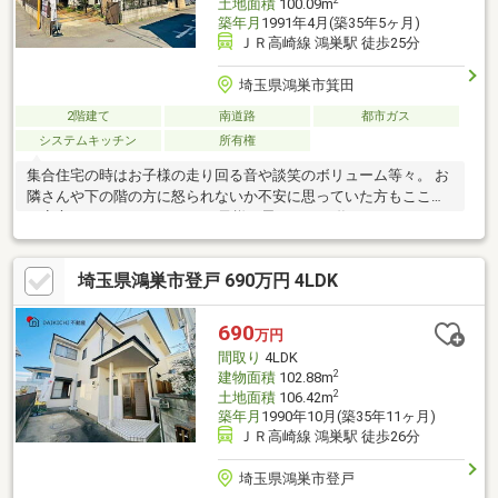
土地面積
100.09m
築年月
1991年4月(築35年5ヶ月)
ＪＲ高崎線 鴻巣駅 徒歩25分
埼玉県鴻巣市箕田
2階建て
南道路
都市ガス
システムキッチン
所有権
集合住宅の時はお子様の走り回る音や談笑のボリューム等々。 お
隣さんや下の階の方に怒られないか不安に思っていた方もここな
ら安心です。 マイホームでお子様と思いっきり遊んでみません
か？
埼玉県鴻巣市登戸 690万円 4LDK
690
万円
間取り
4LDK
2
建物面積
102.88m
2
土地面積
106.42m
築年月
1990年10月(築35年11ヶ月)
ＪＲ高崎線 鴻巣駅 徒歩26分
埼玉県鴻巣市登戸