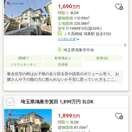
(約200m)■ ご希望の住まい探しをお手伝いします
1,690
万円
━━━━━・・・物件の詳細・ご相談はお気軽にお問い合わせく
間取り
4LDK
ださい。
2
建物面積
110.95m
2
土地面積
226.08m
築年月
1990年9月(築36年)
ＪＲ高崎線 鴻巣駅 徒歩25分
その他の交通
埼玉県鴻巣市中央
2階建て
駐車場あり
駐車2台
システムキッチン
所有権
集合住宅の時はお子様の走り回る音や談笑のボリューム等々。 お
隣さんや下の階の方に怒られないか不安に思っていた方もここな
ら安心です。 マイホームでお子様と思いっきり遊んでみません
か？【弊社では以下の５つをお客様にお約束いたします】1.物件
の善し悪しは全て正直にお話しします。2.無理な売り込みや契約
埼玉県鴻巣市箕田 1,899万円 3LDK
の催促、突然の訪問等、しつこい営業は一切行いません。3.契約
したら終わりではなくお引き渡し後、お引越し後もお客様のパー
トナーであること。4.ウソやおとり広告は一切使いません。(デー
1,899
万円
タ更新は迅速に行います。）5.お客様の個人情報は細心の注意を
間取り
3LDK
払って取り扱いします。
2
建物面積
81.35m
2