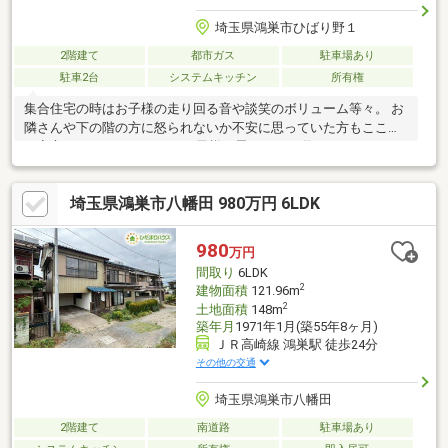
埼玉県鴻巣市ひばり野１
2階建て
都市ガス
駐車場あり
駐車2台
システムキッチン
所有権
集合住宅の時はお子様の走り回る音や談笑のボリューム等々。 お
隣さんや下の階の方に怒られないか不安に思っていた方もここな
ら安心です。 マイホームでお子様と思いっきり遊んでみません
か？【弊社では以下の５つをお客様にお約束いたします】1.物件
の善し悪しは全て正直にお話しします。2.無理な売り込みや契約
埼玉県鴻巣市八幡田 980万円 6LDK
の催促、突然の訪問等、しつこい営業は一切行いません。3.契約
したら終わりではなくお引き渡し後、お引越し後もお客様のパー
トナーであること。4.ウソやおとり広告は一切使いません。(デー
980
万円
タ更新は迅速に行います。）5.お客様の個人情報は細心の注意を
間取り
6LDK
払って取り扱いします。
2
建物面積
121.96m
2
土地面積
148m
築年月
1971年1月(築55年8ヶ月)
ＪＲ高崎線 鴻巣駅 徒歩24分
その他の交通
埼玉県鴻巣市八幡田
2階建て
南道路
駐車場あり