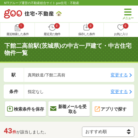
NTTグループ運営の不動産総合サイト goo住宅・不動産
1
0
0
0
最近検索した条件
最近見た物件
保存した条件
お気に入り
下館二高前駅(茨城県)の中古一戸建て・中古住宅
物件一覧
駅
変更する
真岡鉄道/下館二高前
条件
変更する
指定なし
新着メールを受
検索条件を保存
アプリで探す
取る
43
件
が該当しました。