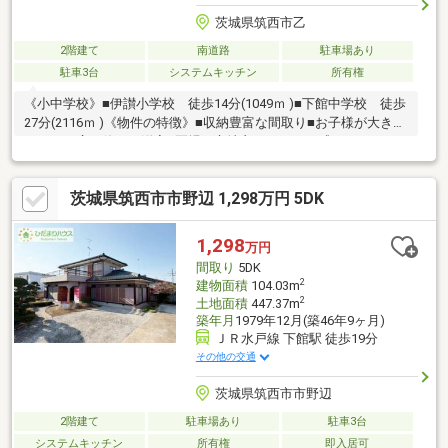
茨城県筑西市乙
2階建て
南道路
駐車場あり
駐車3台
システムキッチン
所有権
《小中学校》■伊讃小学校 徒歩14分(1049ｍ )■下館中学校 徒歩
27分(2116ｍ )《物件の特徴》■収納豊富な間取り■お子様が大きく
なっても広々使える洋室■夏場に心地良いひんやり感はフローリ
ングならでは《周辺環境》■公園まで徒歩9分■ドラックストアま
で徒歩9分 ■スーパーまで徒歩18分《ひだまりハウスのお家探
茨城県筑西市市野辺 1,298万円 5DK
し》（1）当社提携銀行ご紹介・変動金利0.58％～（最低金利基
準）、団体信用生命保険（全疾病と5つの重大疾病保証付）（2）
自己資金0円、勤続1年未満、産休・育休中、確定申告等の住宅購
1,298
万円
入サポート（3）諸費用ローン・おまとめローンのご紹介
間取り
5DK
2
建物面積
104.03m
2
土地面積
447.37m
築年月
1979年12月(築46年9ヶ月)
ＪＲ水戸線 下館駅 徒歩19分
その他の交通
茨城県筑西市市野辺
2階建て
駐車場あり
駐車3台
システムキッチン
所有権
即入居可