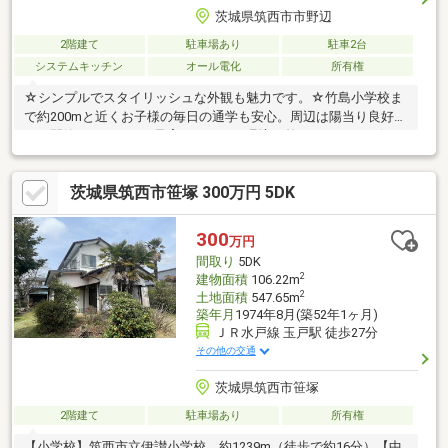
茨城県筑西市市野辺
2階建て
駐車場あり
駐車2台
システムキッチン
オール電化
所有権
☆シンプルでスタイリッシュな外観も魅力です。☆竹島小学校ま
で約200mと近くお子様の毎日の通学も安心。周辺は陽当り良好
で、閑静なのびのびと子育てができる環境が整っています。☆ヨ
ークベニマルまで約800mと、毎日の買い物もスムーズで利便性良
好。☆家族が集まる18.6帖の広々LDKに加え、お子様の成長に合
茨城県筑西市笹塚 300万円 5DK
わせて4SLDKへの変更も可能です（現況3SLDK）。1階に約3.3帖
の大型納戸があり、すっきり片付きます。☆駐車場2台可/オール
電化■■■周辺施設■■■JR水戸線下館駅 約1.9km竹島小学校 約
300
万円
280m下館中学校 約1.9km小学校至近！通学安心です♪
間取り
5DK
2
建物面積
106.22m
2
土地面積
547.65m
築年月
1974年8月(築52年1ヶ月)
ＪＲ水戸線 玉戸駅 徒歩27分
その他の交通
茨城県筑西市笹塚
2階建て
駐車場あり
所有権
【小学校】筑西市立伊讃小学校 約1239m（徒歩で約16分）【中