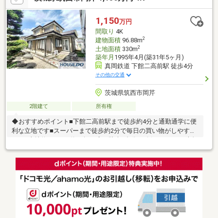
1,150
万円
間取り
4K
2
建物面積
96.88m
2
土地面積
330m
築年月
1995年4月(築31年5ヶ月)
真岡鉄道 下館二高前駅 徒歩4分
その他の交通
茨城県筑西市岡芹
2階建て
所有権
◆おすすめポイント■下館二高前駅まで徒歩約4分と通勤通学に便
利な立地です■スーパーまで徒歩約2分で毎日の買い物がしやすい
です■土地約330㎡・約99坪と広く駐車4台分を確保できます■大規
模なホールの別棟があり趣味やお稽古の場としても使えます◆周
辺環境■TAIRAYA岡芹店まで徒歩約2分■下館小学校と下館中学校ま
でどちらも徒歩約12分■市役所や図書館・病院も生活圏にそろい
暮らしやすいエリアです■JR水戸線下館駅も利用できます◆ご案
内別棟の使い勝手や敷地の広さは実際にご覧いただくとよく分か
ります。お気軽にお問い合わせください。