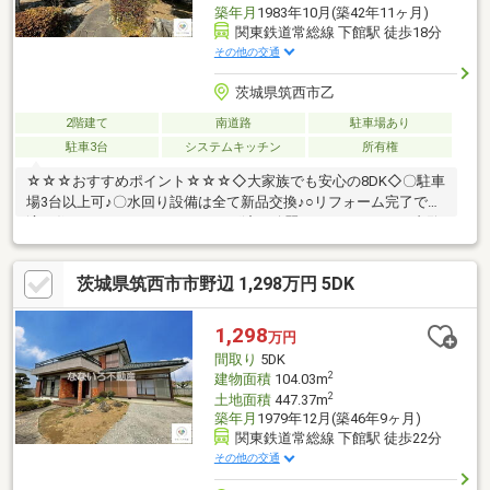
築年月
1983年10月(築42年11ヶ月)
関東鉄道常総線 下館駅 徒歩18分
その他の交通
茨城県筑西市乙
2階建て
南道路
駐車場あり
駐車3台
システムキッチン
所有権
☆☆☆おすすめポイント☆☆☆◇大家族でも安心の8DK◇〇駐車
場3台以上可♪〇水回り設備は全て新品交換♪○リフォーム完了で快
適な住まい♪○ハウスクリーニング済で綺麗ですのでいつでも内覧
可能☆☆☆なないろ不動産へ住宅ローンのご相談を☆☆☆◆自己
資金（頭金）が無い、又は使いたくない方。◆転職して間もない
茨城県筑西市市野辺 1,298万円 5DK
為、勤続年数が短い方。◆車のローンやキャッシング等、他のロ
ーン残債があ る方（件数や金額が多い場合は特に）。◆国民健
康保険に加入している方。
1,298
万円
間取り
5DK
2
建物面積
104.03m
2
土地面積
447.37m
築年月
1979年12月(築46年9ヶ月)
関東鉄道常総線 下館駅 徒歩22分
その他の交通