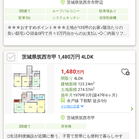
茨城県筑西市市野辺
2階建て
ルーフバルコニー
駐車場あり
駐車3台
システムキッチン
浴室乾燥機
☆☆☆おすすめポイント☆☆☆土地が135坪のお家♪陽当たりの
良い邸宅♪◇頭金0円で月々3万円台からのお支払い◇〇内装リフ
ォーム済み住宅で快適住まい♪〇ルーフバルコニーが大きくバーベ
キューも♪〇駐車場は4台以上可能で来客時も安心ですね！○ハウ
スクリーニング済で綺麗ですのでいつでも内覧可能☆☆☆なない
茨城県筑西市甲 1,480万円 4LDK
ろ不動産へ住宅ローンのご相談を☆☆☆◆自己資金（頭金）が無
い、又は使いたくない方。◆転職して間もない為、勤続年数が短
い方。◆車のローンやキャッシング等、他のローン残債があ る
1,480
万円
方（件数や金額が多い場合は特に）。◆国民健康保険に加入して
間取り
4LDK
いる方。
2
建物面積
123.24m
2
土地面積
274.57m
築年月
1979年3月(築47年6ヶ月)
水戸線 下館駅 徒歩5分
その他の交通
茨城県筑西市甲
2階建て
所有権
□生活利便施設が近隣に整う、子育て世帯にも便利で暮らしやす