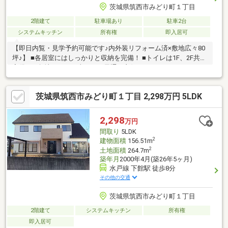
茨城県筑西市みどり町１丁目
2階建て
駐車場あり
駐車2台
システムキッチン
所有権
即入居可
【即日内覧・見学予約可能です♪内外装リフォーム済×敷地広々80
坪♪】 ■各居室にはしっかりと収納を完備！ ■トイレは1F、2F共に
完備！ ■角地につき日当たり・風通し良好です！
茨城県筑西市みどり町１丁目 2,298万円 5LDK
2,298
万円
間取り
5LDK
2
建物面積
156.51m
2
土地面積
264.7m
築年月
2000年4月(築26年5ヶ月)
水戸線 下館駅 徒歩8分
その他の交通
茨城県筑西市みどり町１丁目
2階建て
システムキッチン
所有権
即入居可