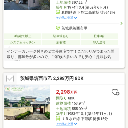
2
土地面積
397.22m
築年月
1974年3月(築52年6ヶ月)
真岡鉄道 下館二高前駅 徒歩13分
その他の交通
茨城県筑西市甲
3階建て以上
駐車場あり
駐車3台
システムキッチン
所有権
即入居可
インナーガレージ付きの２世帯住宅です！こだわりがつまった間
取り、部屋数が多いので、ご家族の多い方でも安心！是非お気軽
にお問合せ下さい！
茨城県筑西市乙 2,298万円 8DK
2,298
万円
間取り
8DK
2
建物面積
163.9m
2
土地面積
555.09m
築年月
1983年10月(築42年11ヶ月)
ＪＲ水戸線 下館駅 徒歩15分
その他の交通