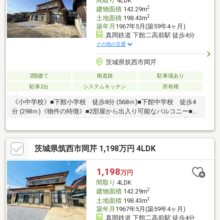
間取り
4LDK
2
建物面積
142.29m
2
土地面積
198.43m
築年月
1967年5月(築59年4ヶ月)
真岡鉄道 下館二高前駅 徒歩4分
その他の交通
茨城県筑西市岡芹
2階建て
南道路
駐車場あり
駐車2台
システムキッチン
所有権
《小中学校》■下館小学校 徒歩8分 (568ｍ)■下館中学校 徒歩4
分 (298ｍ)《物件の特徴》■2部屋から出入り可能なバルコニー■多
彩な用途で使用できる和室■全居室収納スペースあり《周辺環
境》■エコスまで徒歩6分■ドラッグセイムスまで徒歩17分■セブン
イレブンまで徒歩2分《ひだまりハウスのお家探し》（1）当社提
茨城県筑西市岡芹 1,198万円 4LDK
携銀行ご紹介・変動金利0.59％～（最低金利基準）、団体信用生
命保険（全疾病と5つの重大疾病保証付）（2）自己資金0円、勤
続1年未満、産休・育休中、確定申告等の住宅購入サポート（3）
1,198
万円
諸費用ローン・おまとめローンのご紹介
間取り
4LDK
2
建物面積
142.29m
2
土地面積
198.43m
築年月
1967年5月(築59年4ヶ月)
真岡鉄道 下館二高前駅 徒歩4分