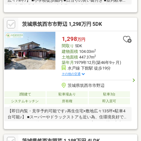
広々79坪♪】 ■小学校徒歩圏内 ■日当りの良い庭付き ■並列駐車可
能 ■部屋数豊富な5SLDK ■大容量の納戸完備 ■前面道路幅6ｍ
茨城県筑西市市野辺 1,298万円 5DK
1,298
万円
間取り
5DK
2
建物面積
104.03m
2
土地面積
447.37m
築年月
1979年12月(築46年9ヶ月)
水戸線 下館駅 徒歩19分
その他の交通
茨城県筑西市市野辺
2階建て
駐車場あり
駐車3台
システムキッチン
所有権
即入居可
【即日内覧・見学予約可能です♪再生住宅×敷地広々135坪×駐車4
台可能♪】 ■スーパーやドラックストアも近い為、住環境良好で
す！ ■コンロは嬉しい3口コンロ！ ■ゆったり広々11.5帖の主寝
室！
茨城県筑西市岡芹 1,198万円 4LDK