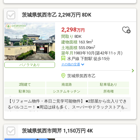
茨城県筑西市乙 2,298万円 8DK
2,298
万円
間取り
8DK
2
建物面積
163.9m
2
土地面積
555.09m
築年月
1983年10月(築42年11ヶ月)
水戸線 下館駅 徒歩15分
その他の交通
パノラマあり
茨城県筑西市乙
2階建て
南道路
駐車場あり
駐車3台
システムキッチン
所有権
【リフォーム物件・本日ご見学可能物件】 ■2部屋から出入りでき
るバルコニー！ ■周辺は緑も多く、スーパーやドラックストアも
近い為、住環境良好です♪ ■南道路に面しているので日当たり良好
☆
茨城県筑西市岡芹 1,150万円 4K