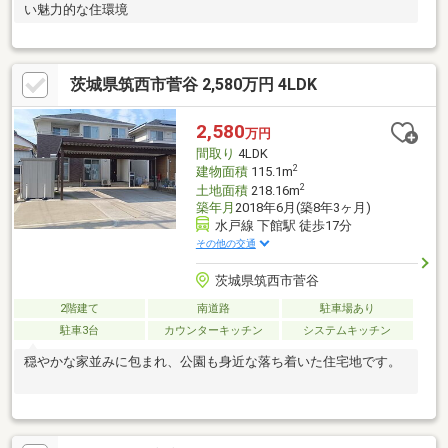
い魅力的な住環境
茨城県筑西市菅谷 2,580万円 4LDK
2,580
万円
間取り
4LDK
2
建物面積
115.1m
2
土地面積
218.16m
築年月
2018年6月(築8年3ヶ月)
水戸線 下館駅 徒歩17分
その他の交通
茨城県筑西市菅谷
2階建て
南道路
駐車場あり
駐車3台
カウンターキッチン
システムキッチン
穏やかな家並みに包まれ、公園も身近な落ち着いた住宅地です。