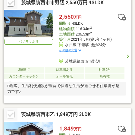
茨城県筑西市市野辺 2,550万円 4SLDK
2,550
万円
間取り
4SLDK
2
建物面積
116.34m
2
土地面積
206.53m
築年月
2021年5月(築5年4ヶ月)
パノラマあり
水戸線 下館駅 徒歩24分
その他の交通
茨城県筑西市市野辺
2階建て
駐車場あり
駐車2台
カウンターキッチン
オール電化
所有権
□近隣、生活利便施設が豊富で快適な生活が過ごせる住環境が魅
力です♪
茨城県筑西市乙 1,849万円 3LDK
1,849
万円