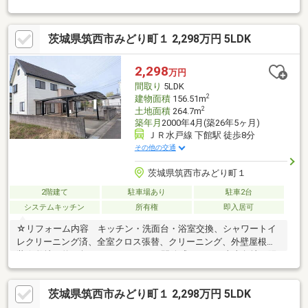
《周辺環境》■カスミまで徒歩10分■セブンイレブンまで徒歩9分■
ウエルシアまで徒歩8分《ひだまりハウスのお家探し》（1）当社
茨城県筑西市みどり町１ 2,298万円 5LDK
提携銀行ご紹介・変動金利0.59％～（最低金利基準）、団体信用
生命保険（全疾病と5つの重大疾病保証付）（2）自己資金0円、
勤続1年未満、産休・育休中、確定申告等の住宅購入サポート
2,298
万円
（3）諸費用ローン・おまとめローンのご紹介
間取り
5LDK
2
建物面積
156.51m
2
土地面積
264.7m
築年月
2000年4月(築26年5ヶ月)
ＪＲ水戸線 下館駅 徒歩8分
その他の交通
茨城県筑西市みどり町１
2階建て
駐車場あり
駐車2台
システムキッチン
所有権
即入居可
☆リフォーム内容 キッチン・洗面台・浴室交換、シャワートイ
レクリーニング済、全室クロス張替、クリーニング、外壁屋根塗
装☆敷地は約80坪とゆとりがあり、開放感あふれる南東角地で陽
当たりも良好です。☆室内は建物面積は156.51㎡を誇る5LDK。12
帖の和室やリビング、さらには専用の書斎まで完備された贅沢な
茨城県筑西市みどり町１ 2,298万円 5LDK
間取りが大きな魅力。☆吹き抜けのある明るい玄関や追焚機能付
き浴室など、快適な暮らしを支える充実の設備が整っています。