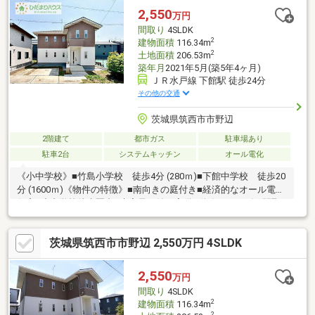
りある新生活を始めませんか。駐車場4台可/プロパンガス■■■周
2,550
万円
辺施設■■■JR水戸線下館駅 約1.5km竹島小学校 約0.7km下館中
間取り
4SLDK
学校 約2.0km
2
建物面積
116.34m
2
土地面積
206.53m
築年月
2021年5月(築5年4ヶ月)
ＪＲ水戸線 下館駅 徒歩24分
その他の交通
茨城県筑西市市野辺
2階建て
都市ガス
駐車場あり
駐車2台
システムキッチン
オール電化
《小中学校》■竹島小学校 徒歩4分 (280ｍ)■下館中学校 徒歩20
分 (1600ｍ)《物件の特徴》■南向きの庭付き■経済的なオール電化
住宅■小中学校徒歩圏内■大容量の納戸完備■動線スムーズな間取
り《周辺環境》■ヨークベニマルまで徒歩9分■筑西市役所まで徒
歩23分■ドラッグセイムスまで徒歩14分《ひだまりハウスのお家
茨城県筑西市市野辺 2,550万円 4SLDK
探し》（1）当社提携銀行ご紹介・変動金利0.59％～（最低金利基
準）、団体信用生命保険（全疾病と5つの重大疾病保証付）（2）
自己資金0円、勤続1年未満、産休・育休中、確定申告等の住宅購
2,550
万円
入サポート（3）諸費用ローン・おまとめローンのご紹介
間取り
4SLDK
2
建物面積
116.34m
2