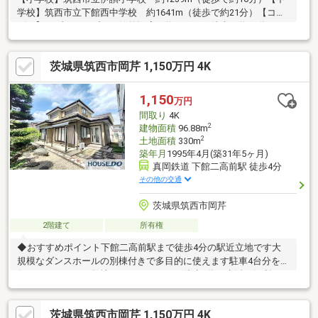
学校】筑西市立下館西中学校 約1641m（徒歩で約21分）【コン
ビニ】セブンイレブン下館外塚店 約1134m（徒歩で約15分）
【郵便局】下館玉戸郵便局 約2382m（徒歩で約30分）物件周辺
のハザードマップを提供しています。お気軽にお問い合わせくだ
茨城県筑西市岡芹 1,150万円 4K
さい。
1,150
万円
間取り
4K
2
建物面積
96.88m
2
土地面積
330m
築年月
1995年4月(築31年5ヶ月)
真岡鉄道 下館二高前駅 徒歩4分
その他の交通
茨城県筑西市岡芹
2階建て
所有権
◆おすすめポイント下館二高前駅まで徒歩4分の駅近立地です大
規模なダンスホールの別棟付きで多目的に使えます駐車4台分を確
保できるゆとりの敷地ですスーパーまで徒歩2分と生活に便利です
◆周辺環境下館二高前駅まで徒歩4分下館小学校まで徒歩12分下
館中学校まで徒歩12分TAIRAYA岡芹店まで徒歩2分
茨城県筑西市岡芹 1,150万円 4K