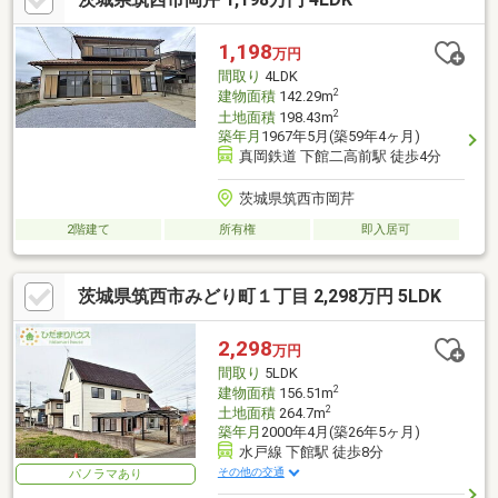
1,198
万円
間取り
4LDK
2
建物面積
142.29m
2
土地面積
198.43m
築年月
1967年5月(築59年4ヶ月)
真岡鉄道 下館二高前駅 徒歩4分
茨城県筑西市岡芹
2階建て
所有権
即入居可
茨城県筑西市みどり町１丁目 2,298万円 5LDK
2,298
万円
間取り
5LDK
2
建物面積
156.51m
2
土地面積
264.7m
築年月
2000年4月(築26年5ヶ月)
水戸線 下館駅 徒歩8分
その他の交通
パノラマあり