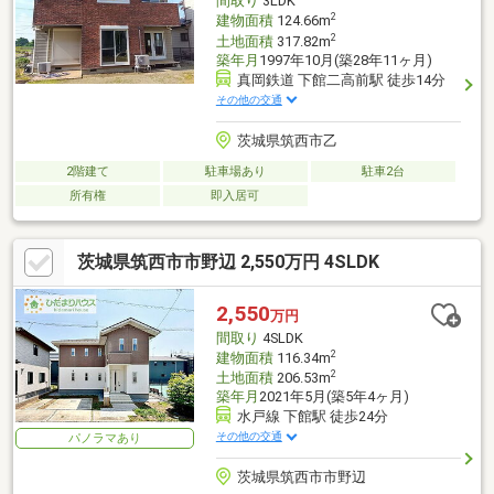
間取り
3LDK
2
建物面積
124.66m
2
土地面積
317.82m
築年月
1997年10月(築28年11ヶ月)
真岡鉄道 下館二高前駅 徒歩14分
その他の交通
茨城県筑西市乙
2階建て
駐車場あり
駐車2台
所有権
即入居可
茨城県筑西市市野辺 2,550万円 4SLDK
2,550
万円
間取り
4SLDK
2
建物面積
116.34m
2
土地面積
206.53m
築年月
2021年5月(築5年4ヶ月)
水戸線 下館駅 徒歩24分
その他の交通
パノラマあり
茨城県筑西市市野辺