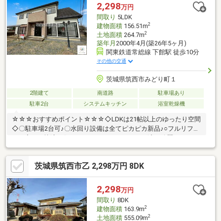
ーン残債があ る方（件数や金額が多い場合は特に）。◆国民健
2,298
万円
康保険に加入している方。
間取り
5LDK
2
建物面積
156.51m
2
土地面積
264.7m
築年月
2000年4月(築26年5ヶ月)
関東鉄道常総線 下館駅 徒歩10分
その他の交通
茨城県筑西市みどり町１
2階建て
南道路
駐車場あり
駐車2台
システムキッチン
浴室乾燥機
☆☆☆おすすめポイント☆☆☆◇LDKは21帖以上のゆったり空間
◇〇駐車場2台可♪〇水回り設備は全てピカピカ新品♪○フルリフォ
ーム完了で快適な住まい♪○ハウスクリーニング済で綺麗ですので
いつでも内覧可能〇キッチンパントリー付きで広々キッチン♪〇書
斎にもWICにも大きな収納あり☆☆☆なないろ不動産へ住宅ロー
茨城県筑西市乙 2,298万円 8DK
ンのご相談を☆☆☆◆自己資金（頭金）が無い、又は使いたくな
い方。◆転職して間もない為、勤続年数が短い方。◆車のローン
やキャッシング等、他のローン残債があ る方（件数や金額が多
2,298
万円
い場合は特に）。◆国民健康保険に加入している方。
間取り
8DK
2
建物面積
163.9m
2
土地面積
555.09m