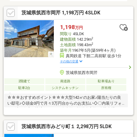
茨城県筑西市岡芹 1,198万円 4SLDK
1,198
万円
間取り
4SLDK
2
建物面積
142.29m
2
土地面積
198.43m
築年月
1967年5月(築59年4ヶ月)
真岡鉄道 下館二高前駅 徒歩1分
その他の交通
茨城県筑西市岡芹
2階建て
南道路
駐車場あり
駐車2台
システムキッチン
所有権
☆☆☆おすすめポイント☆☆☆大型142㎡のお家♪陽当たりの良
い邸宅♪◇頭金0円で月々3万円台からのお支払い◇〇内装リフォ
ーム済の住宅で快適住まいを♪〇水回り設備全交換♪〇駐車場は2
台可能です！〇防蟻処理も行い保証付〇いつでもご内覧可能で
す。☆☆☆なないろ不動産へ住宅ローンのご相談を☆☆☆◆自己
茨城県筑西市みどり町１ 2,298万円 5LDK
資金（頭金）が無い、又は使いたくない方。◆転職して間もない
為、勤続年数が短い方。◆車のローンやキャッシング等、他のロ