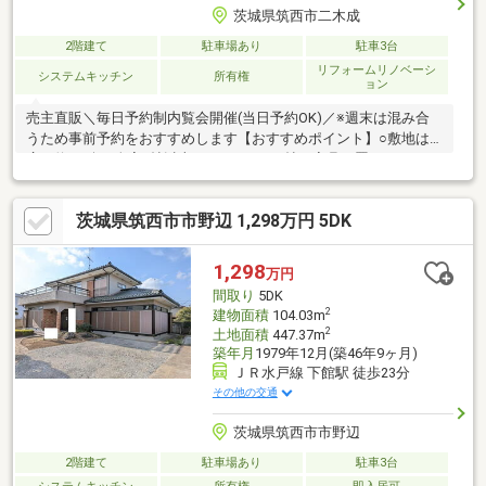
茨城県筑西市二木成
2階建て
駐車場あり
駐車3台
リフォームリノベーシ
システムキッチン
所有権
ョン
売主直販＼毎日予約制内覧会開催(当日予約OK)／※週末は混み合
うため事前予約をおすすめします【おすすめポイント】○敷地は
広々約166坪○全室6帖以上の4SLDK○21.6帖で家具を置いてもゆと
りあるLDK○北西角地で開放感があります【リフォーム内容】◯
外壁・屋根塗装◯コーキング◯防蟻工事（施工後5年間保証）○
茨城県筑西市市野辺 1,298万円 5DK
庭砂利敷き○境界 ブロック塀・フェンス設置工事◯クロス張替
え◯洗面台・トイレ：新品交換◯水回りクッションフロア張替
え◯畳表替え◯襖・障子張替え◯ハウスクリーニング 他※価
1,298
万円
格には消費税、リフォーム費用を含みます
間取り
5DK
2
建物面積
104.03m
2
土地面積
447.37m
築年月
1979年12月(築46年9ヶ月)
ＪＲ水戸線 下館駅 徒歩23分
その他の交通
茨城県筑西市市野辺
2階建て
駐車場あり
駐車3台