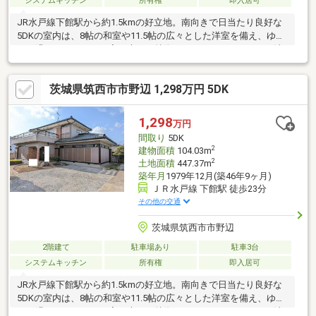
システムキッチン
所有権
即入居可
JR水戸線下館駅から約1.5kmの好立地。南向きで日当たり良好な
5DKの室内は、8帖の和室や11.5帖の広々とした洋室を備え、ゆっ
たり過ごせます。この家の大きな特徴のワイドバルコニー。お洗
濯はもちろん、椅子を置いてアウトドアリビングのように景色を
楽しむ贅沢な時間も叶います。駐車場は4台分確保されており、来
茨城県筑西市市野辺 1,298万円 5DK
客時も安心。システムキッチンや追焚機能、2箇所のトイレなど、
設備も充実しています。即引渡しも可能。自然豊かな環境でゆと
りある新生活を始めませんか。駐車場4台可/プロパンガス■■■周
1,298
万円
辺施設■■■JR水戸線下館駅 約1.5km竹島小学校 約0.7km下館中
間取り
5DK
学校 約2.0km
2
建物面積
104.03m
2
土地面積
447.37m
築年月
1979年12月(築46年9ヶ月)
ＪＲ水戸線 下館駅 徒歩23分
その他の交通
茨城県筑西市市野辺
2階建て
駐車場あり
駐車3台
システムキッチン
所有権
即入居可
JR水戸線下館駅から約1.5kmの好立地。南向きで日当たり良好な
5DKの室内は、8帖の和室や11.5帖の広々とした洋室を備え、ゆっ
たり過ごせます。この家の大きな特徴のワイドバルコニー。お洗