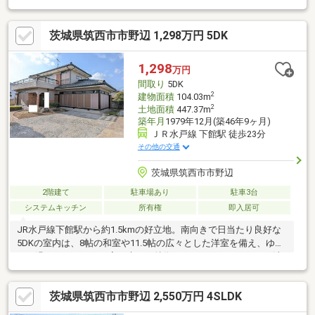
濯はもちろん、椅子を置いてアウトドアリビングのように景色を
楽しむ贅沢な時間も叶います。駐車場は4台分確保されており、来
茨城県筑西市市野辺 1,298万円 5DK
客時も安心。システムキッチンや追焚機能、2箇所のトイレなど、
設備も充実しています。即引渡しも可能。自然豊かな環境でゆと
りある新生活を始めませんか。駐車場4台可/プロパンガス■■■周
1,298
万円
辺施設■■■JR水戸線下館駅 約1.5km竹島小学校 約0.7km下館中
間取り
5DK
学校 約2.0km
2
建物面積
104.03m
2
土地面積
447.37m
築年月
1979年12月(築46年9ヶ月)
ＪＲ水戸線 下館駅 徒歩23分
その他の交通
茨城県筑西市市野辺
2階建て
駐車場あり
駐車3台
システムキッチン
所有権
即入居可
JR水戸線下館駅から約1.5kmの好立地。南向きで日当たり良好な
5DKの室内は、8帖の和室や11.5帖の広々とした洋室を備え、ゆっ
たり過ごせます。この家の大きな特徴のワイドバルコニー。お洗
濯はもちろん、椅子を置いてアウトドアリビングのように景色を
楽しむ贅沢な時間も叶います。駐車場は4台分確保されており、来
茨城県筑西市市野辺 2,550万円 4SLDK
客時も安心。システムキッチンや追焚機能、2箇所のトイレなど、
設備も充実しています。即引渡しも可能。自然豊かな環境でゆと