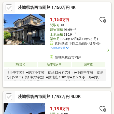
茨城県筑西市岡芹 1,150万円 4K
1,150
万円
間取り
4K
2
建物面積
96.69m
2
土地面積
336.9m
築年月
1994年12月(築31年9ヶ月)
真岡鉄道 下館二高前駅 徒歩4分
その他の交通
茨城県筑西市岡芹
2階建て
駐車場あり
所有権
《小中学校》■伊讃小学校 徒歩22分 (1703ｍ)■下館中学校 徒歩
7分 (501ｍ)《物件の特徴》■敷地広々101坪■ダンスホール■買い物
に便利な立地《周辺環境》■エコスまで徒歩2分■セブンイレブン
まで徒歩12分■ドラッグストアまで徒歩12分《ひだまりハウスの
お家探し》（1）当社提携銀行ご紹介・変動金利0.53％～（最低金
茨城県筑西市岡芹 1,198万円 4LDK
利基準）、団体信用生命保険（全疾病と5つの重大疾病保証付）
（2）自己資金0円、勤続1年未満、産休・育休中、確定申告等の
住宅購入サポート（3）諸費用ローン・おまとめローンのご紹介
1,198
万円