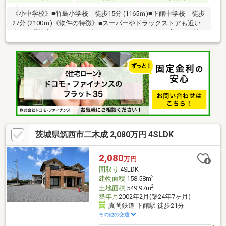
《小中学校》■竹島小学校 徒歩15分 (1165ｍ)■下館中学校 徒歩
27分 (2100ｍ)《物件の特徴》■スーパーやドラックストアも近い
為、住環境良好■コンロは嬉しい3口コンロ■ゆったり広々11.5帖
の主寝室《周辺環境》■下岡崎近隣公園まで徒歩24分■ローソンま
で徒歩15分■ドラッグセイムスまで徒歩8分《ひだまりハウスのお
家探し》（1）当社提携銀行ご紹介・変動金利0.59％～（最低金利
基準）、団体信用生命保険（全疾病と5つの重大疾病保証付）
（2）自己資金0円、勤続1年未満、産休・育休中、確定申告等の
住宅購入サポート（3）諸費用ローン・おまとめローンのご紹介
茨城県筑西市二木成 2,080万円 4SLDK
2,080
万円
間取り
4SLDK
2
建物面積
158.58m
2
土地面積
549.97m
築年月
2002年2月(築24年7ヶ月)
真岡鉄道 下館駅 徒歩21分
その他の交通