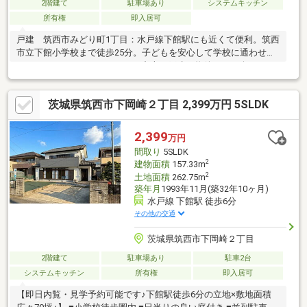
2階建て
駐車場あり
システムキッチン
所有権
即入居可
戸建 筑西市みどり町1丁目：水戸線下館駅にも近くて便利。筑西
市立下館小学校まで徒歩25分。子どもを安心して学校に通わせた
いファミリーにおすすめです。中古の戸建て物件のご紹介です。
素敵な一戸建ては、暮ら
茨城県筑西市下岡崎２丁目 2,399万円 5SLDK
2,399
万円
間取り
5SLDK
2
建物面積
157.33m
2
土地面積
262.75m
築年月
1993年11月(築32年10ヶ月)
水戸線 下館駅 徒歩6分
その他の交通
茨城県筑西市下岡崎２丁目
2階建て
駐車場あり
駐車2台
システムキッチン
所有権
即入居可
【即日内覧・見学予約可能です♪下館駅徒歩6分の立地×敷地面積