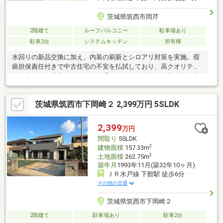
茨城県筑西市岡芹
2階建て
ルーフバルコニー
駐車場あり
駐車2台
システムキッチン
所有権
水回りの新品交換に加え、内装の刷新とシロアリ対策を実施。瑕
疵担保責任付きで中古住宅の不安を払拭しており、高クオリティ
を中古価格で購入できるため無理のないローン計画で新生活を即
スタートできます。■おすすめＰｏｉｎｔ■ ＼内装リフォーム済
♪4LDK、全居室6帖以上！／◇キッチン、洗面台、浴室、トイレ新
茨城県筑西市下岡崎２ 2,399万円 5SLDK
品交換済◇車2台駐車可◇TAIRAYA岡芹店 約450m/徒歩6分◇下
館二高前駅 約320m/徒歩4分◆畳交換済みの気持ちのいい和室！
お昼寝にも最適です♪資料請求はオレンジ色のボタンから、内覧ご
2,399
万円
希望の方は【0280-33-3633】よりお気軽にお問い合わせください
間取り
5SLDK
（＾＾）
2
建物面積
157.33m
2
土地面積
262.75m
築年月
1993年11月(築32年10ヶ月)
ＪＲ水戸線 下館駅 徒歩6分
その他の交通
茨城県筑西市下岡崎２
2階建て
駐車場あり
駐車2台