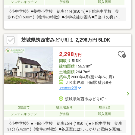
システムキッチン
所有権
即入居可
《小中学校》■養蚕小学校 徒歩11分(850ｍ)■下館南中学校 徒
歩19分(1500ｍ)《物件の特徴》■小学校徒歩圏内■日当りの良い庭
付き■並列駐車可能■部屋数豊富な5SLDK■大容量の納戸完備■前面
道路幅ゆったり6ｍ《周辺環境》■カスミまで徒歩8分■セブンイレ
ブンまで徒歩5分■筑西市役所まで徒歩7分《ひだまりハウスのお
茨城県筑西市みどり町１ 2,298万円 5LDK
家探し》（1）当社提携銀行ご紹介・変動金利0.58％～（最低金利
基準）、団体信用生命保険（全疾病と5つの重大疾病保証付）
（2）自己資金0円、勤続1年未満、産休・育休中、確定申告等の
2,298
万円
住宅購入サポート（3）諸費用ローン・おまとめローンのご紹介
間取り
5LDK
2
建物面積
156.51m
2
土地面積
264.7m
築年月
2000年4月(築26年5ヶ月)
ＪＲ水戸線 下館駅 徒歩8分
その他の交通
茨城県筑西市みどり町１
2階建て
駐車場あり
駐車2台
システムキッチン
所有権
即入居可
《小中学校》■下館小学校 徒歩25分 (1950ｍ)■下館中学校 徒歩
31分 (2420ｍ)《物件の特徴》■各居室にはしっかりと収納を完備■
トイレは1F、2F共に完備■角地につき日当たり・風通し良好です