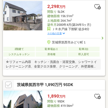
☆南東角地/駐車場2台可/簡易ガス■■■周辺施設■■■JR水戸線下館
2,298
万円
駅 約600m下館小学校 約1.7km下館南中学校 約1.2km筑西市
間取り
5LDK
役所 約800m
2
建物面積
156.51m
2
土地面積
264.7m
築年月
2000年4月(築26年5ヶ月)
ＪＲ水戸線 下館駅 徒歩8分
その他の交通
茨城県筑西市みどり町１
2階建て
駐車場あり
駐車2台
システムキッチン
所有権
即入居可
☆リフォーム内容 キッチン・洗面台・浴室交換、シャワートイ
レクリーニング済、全室クロス張替、クリーニング、外壁屋根塗
装☆敷地は約80坪とゆとりがあり、開放感あふれる南東角地で陽
当たりも良好です。☆室内は建物面積は156.51㎡を誇る5LDK。12
帖の和室やリビング、さらには専用の書斎まで完備された贅沢な
茨城県筑西市甲 1,890万円 9SDK
間取りが大きな魅力。☆吹き抜けのある明るい玄関や追焚機能付
き浴室など、快適な暮らしを支える充実の設備が整っています。
☆南東角地/駐車場2台可/簡易ガス■■■周辺施設■■■JR水戸線下館
1,890
万円
駅 約600m下館小学校 約1.7km下館南中学校 約1.2km筑西市
間取り
9SDK
役所 約800m
2
建物面積
419.56m