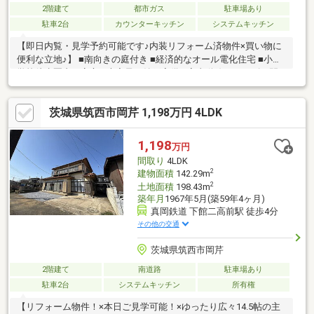
2階建て
都市ガス
駐車場あり
駐車2台
カウンターキッチン
システムキッチン
【即日内覧・見学予約可能です♪内装リフォーム済物件×買い物に
便利な立地♪】 ■南向きの庭付き ■経済的なオール電化住宅 ■小中
学校徒歩圏内で安心 ■大容量の納戸完備 ■家事動線スムーズな間
取り
茨城県筑西市岡芹 1,198万円 4LDK
1,198
万円
間取り
4LDK
2
建物面積
142.29m
2
土地面積
198.43m
築年月
1967年5月(築59年4ヶ月)
真岡鉄道 下館二高前駅 徒歩4分
その他の交通
茨城県筑西市岡芹
2階建て
南道路
駐車場あり
駐車2台
システムキッチン
所有権
【リフォーム物件！×本日ご見学可能！×ゆったり広々14.5帖の主