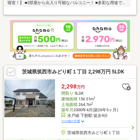
寝室！】 ■2部屋から出入り可能なバルコニー！ ■多彩な用途で使
用できる和室！ ■全居室収納スペースあり！
茨城県筑西市みどり町１丁目 2,298万円 5LDK
2,298
万円
間取り
5LDK
2
建物面積
156.51m
2
土地面積
264.7m
築年月
2000年4月(築26年5ヶ月)
水戸線 下館駅 徒歩9分
その他の交通
茨城県筑西市みどり町１丁目