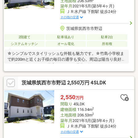
土地面積
206.53m
築年月
2021年5月(築5年4ヶ月)
ＪＲ水戸線 下館駅 徒歩24分
その他の交通
茨城県筑西市市野辺
2階建て
駐車場あり
駐車2台
システムキッチン
オール電化
所有権
☆シンプルでスタイリッシュな外観も魅力です。☆竹島小学校ま
で約200mと近くお子様の毎日の通学も安心。周辺は陽当り良好
で、閑静なのびのびと子育てができる環境が整っています。☆ヨ
ークベニマルまで約800mと、毎日の買い物もスムーズで利便性良
好。☆家族が集まる18.6帖の広々LDKに加え、お子様の成長に合
茨城県筑西市市野辺 2,550万円 4SLDK
わせて4SLDKへの変更も可能です（現況3SLDK）。1階に約3.3帖
の大型納戸があり、すっきり片付きます。☆駐車場2台可/オール
電化■■■周辺施設■■■JR水戸線下館駅 約1.9km竹島小学校 約
2,550
万円
280m下館中学校 約1.9km小学校至近！通学安心です♪
間取り
4SLDK
2
建物面積
116.34m
2
土地面積
206.53m
築年月
2021年5月(築5年4ヶ月)
ＪＲ水戸線 下館駅 徒歩24分
その他の交通